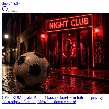
dnes, 15:00
1 min
CENTRUM o páté: Pikantní kauza v korejském fotbalu a pražský
sklep odpovídá cenou plážovému domu v cizině