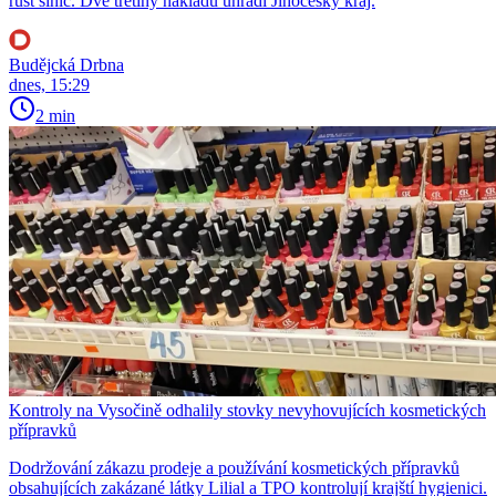
růst sinic. Dvě třetiny nákladů uhradí Jihočeský kraj.
Budějcká Drbna
dnes, 15:29
2 min
Kontroly na Vysočině odhalily stovky nevyhovujících kosmetických
přípravků
Dodržování zákazu prodeje a používání kosmetických přípravků
obsahujících zakázané látky Lilial a TPO kontrolují krajští hygienici.