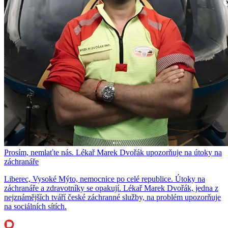
Prosím, nemlaťte nás. Lékař Marek Dvořák upozorňuje na útoky na
záchranáře
Liberec, Vysoké Mýto, nemocnice po celé republice. Útoky na
záchranáře a zdravotníky se opakují. Lékař Marek Dvořák, jedna z
nejznámějších tváří české záchranné služby, na problém upozorňuje
na sociálních sítích.