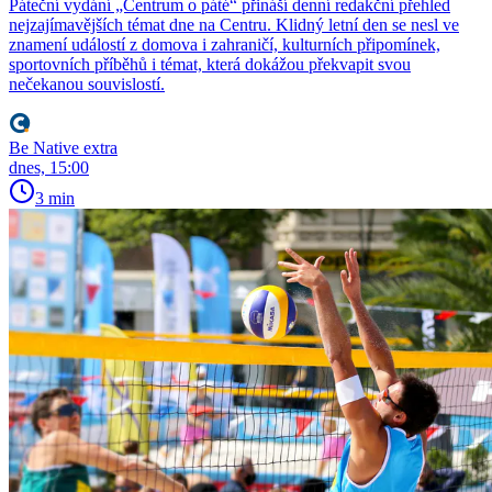
Páteční vydání „Centrum o páté“ přináší denní redakční přehled
nejzajímavějších témat dne na Centru. Klidný letní den se nesl ve
znamení událostí z domova i zahraničí, kulturních připomínek,
sportovních příběhů i témat, která dokážou překvapit svou
nečekanou souvislostí.
Be Native extra
dnes, 15:00
3 min