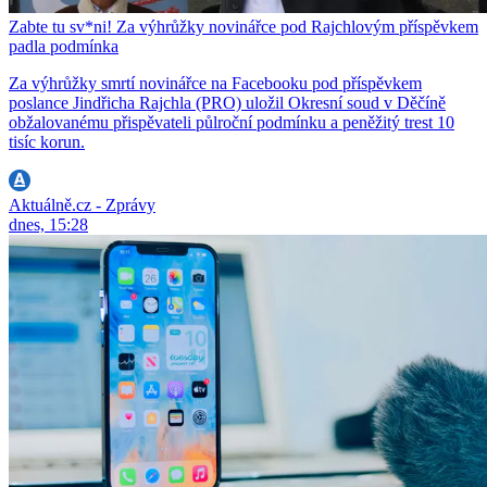
Zabte tu sv*ni! Za výhrůžky novinářce pod Rajchlovým příspěvkem
padla podmínka
Za výhrůžky smrtí novinářce na Facebooku pod příspěvkem
poslance Jindřicha Rajchla (PRO) uložil Okresní soud v Děčíně
obžalovanému přispěvateli půlroční podmínku a peněžitý trest 10
tisíc korun.
Aktuálně.cz - Zprávy
dnes, 15:28