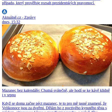
případu, který prověřuje rozsah prezidentských pravomocí.
Aktuálně.cz - Zprávy
dnes, 15:32
Mazanec bez kalendáře: Chutná svátečně, ale hodí se ke kávě klidně
i v srpnu
Když se doma začne péct mazanec, je to pro mě jasné znamení, že
Velikonoce jsou za dveřmi. Dělám ho z poctivého kynutého těsta s