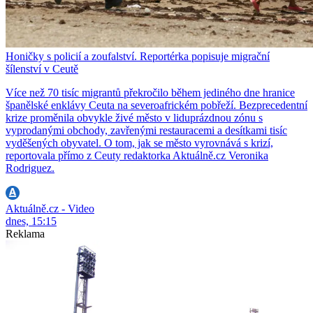
Honičky s policií a zoufalství. Reportérka popisuje migrační
šílenství v Ceutě
Více než 70 tisíc migrantů překročilo během jediného dne hranice
španělské enklávy Ceuta na severoafrickém pobřeží. Bezprecedentní
krize proměnila obvykle živé město v liduprázdnou zónu s
vyprodanými obchody, zavřenými restauracemi a desítkami tisíc
vyděšených obyvatel. O tom, jak se město vyrovnává s krizí,
reportovala přímo z Ceuty redaktorka Aktuálně.cz Veronika
Rodriguez.
Aktuálně.cz - Video
dnes, 15:15
Reklama