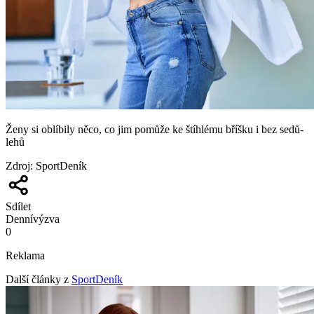
Ženy si oblíbily něco, co jim pomůže ke štíhlému bříšku i bez sedů-
lehů
Zdroj
:
SportDeník
Sdílet
Denní
výzva
0
Reklama
Další články z
SportDeník