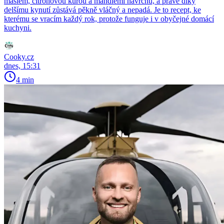
máslem, citronovou kůrou a mandlemi navrchu, a právě díky
delšímu kynutí zůstává pěkně vláčný a nepadá. Je to recept, ke
kterému se vracím každý rok, protože funguje i v obyčejné domácí
kuchyni.
Cooky.cz
dnes, 15:31
4 min