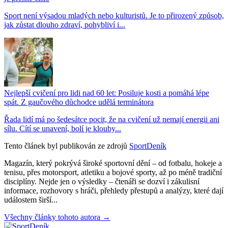
Sport není výsadou mladých nebo kulturistů. Je to přirozený způsob,
jak zůstat dlouho zdraví, pohybliví i...
Nejlepší cvičení pro lidi nad 60 let: Posiluje kosti a pomáhá lépe
spát. Z gaučového důchodce udělá terminátora
Řada lidí má po šedesátce pocit, že na cvičení už nemají energii ani
sílu. Cítí se unavení, bolí je klouby...
Tento článek byl publikován ze zdrojů
SportDeník
Magazín, který pokrývá široké sportovní dění – od fotbalu, hokeje a
tenisu, přes motorsport, atletiku a bojové sporty, až po méně tradiční
disciplíny. Nejde jen o výsledky – čtenáři se dozví i zákulisní
informace, rozhovory s hráči, přehledy přestupů a analýzy, které dají
událostem širší...
Všechny články tohoto autora →