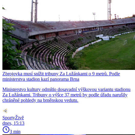
Zbrojovka musí snížit tribuny Za Lužánkami o 9 metrů. Podle
ministerstva stadion kazí panorama Brna
Ministerstvo kultury odmítlo dosavadní výškovou variantu stadionu
Za Lužánkami. Tribuny o výšce 37 metrů by podle úřadu narušily
chráněné pohledy na brněnskou vedutu.
SportyŽivě
dnes, 15:13
3 min