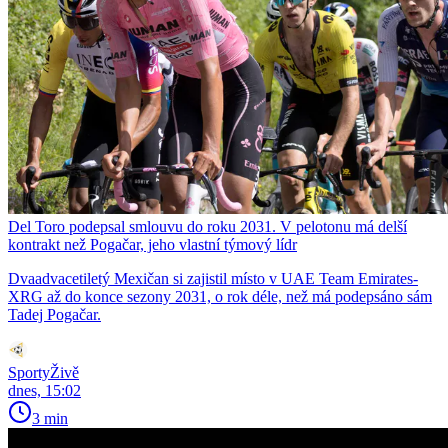
Del Toro podepsal smlouvu do roku 2031. V pelotonu má delší
kontrakt než Pogačar, jeho vlastní týmový lídr
Dvaadvacetiletý Mexičan si zajistil místo v UAE Team Emirates-
XRG až do konce sezony 2031, o rok déle, než má podepsáno sám
Tadej Pogačar.
SportyŽivě
dnes, 15:02
3 min