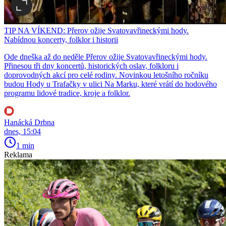
TIP NA VÍKEND: Přerov ožije Svatovavřineckými hody.
Nabídnou koncerty, folklor i historii
Ode dneška až do neděle Přerov ožije Svatovavřineckými hody.
Přinesou tři dny koncertů, historických oslav, folkloru i
doprovodných akcí pro celé rodiny. Novinkou letošního ročníku
budou Hody u Trafačky v ulici Na Marku, které vrátí do hodového
programu lidové tradice, kroje a folklor.
Hanácká Drbna
dnes, 15:04
1 min
Reklama