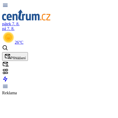
pátek 7. 8.
pá 7. 8.
26°C
Přihlášení
Reklama