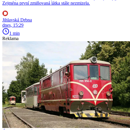
Zejména první zmiňovaná látka stále nezmizela.
Jihlavská Drbna
dnes, 15:29
1 min
Reklama