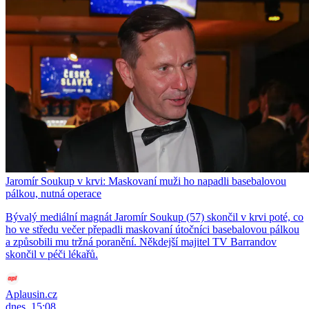
Jaromír Soukup v krvi: Maskovaní muži ho napadli basebalovou
pálkou, nutná operace
Bývalý mediální magnát Jaromír Soukup (57) skončil v krvi poté, co
ho ve středu večer přepadli maskovaní útočníci basebalovou pálkou
a způsobili mu tržná poranění. Někdejší majitel TV Barrandov
skončil v péči lékařů.
Aplausin.cz
dnes, 15:08