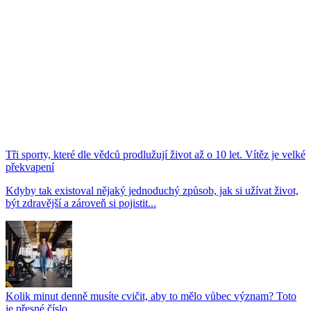
Tři sporty, které dle vědců prodlužují život až o 10 let. Vítěz je velké
překvapení
Kdyby tak existoval nějaký jednoduchý způsob, jak si užívat život,
být zdravější a zároveň si pojistit...
Kolik minut denně musíte cvičit, aby to mělo vůbec význam? Toto
je přesné číslo