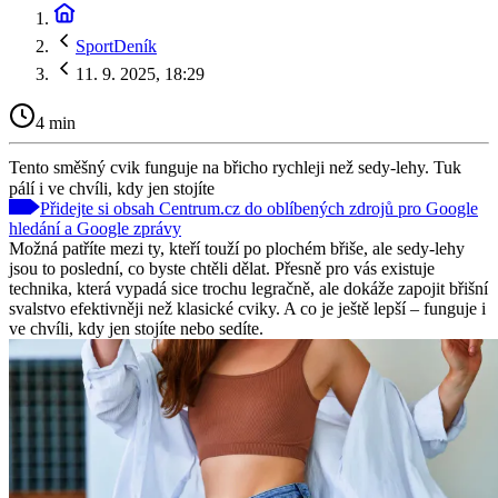
SportDeník
11. 9. 2025, 18:29
4 min
Tento směšný cvik funguje na břicho rychleji než sedy-lehy. Tuk
pálí i ve chvíli, kdy jen stojíte
Přidejte si obsah Centrum.cz do oblíbených zdrojů pro Google
hledání a Google zprávy
Možná patříte mezi ty, kteří touží po plochém břiše, ale sedy-lehy
jsou to poslední, co byste chtěli dělat. Přesně pro vás existuje
technika, která vypadá sice trochu legračně, ale dokáže zapojit břišní
svalstvo efektivněji než klasické cviky. A co je ještě lepší – funguje i
ve chvíli, kdy jen stojíte nebo sedíte.