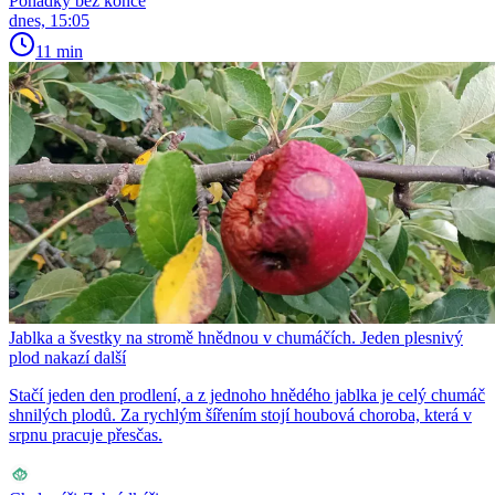
Pohádky bez konce
dnes, 15:05
11 min
Jablka a švestky na stromě hnědnou v chumáčích. Jeden plesnivý
plod nakazí další
Stačí jeden den prodlení, a z jednoho hnědého jablka je celý chumáč
shnilých plodů. Za rychlým šířením stojí houbová choroba, která v
srpnu pracuje přesčas.