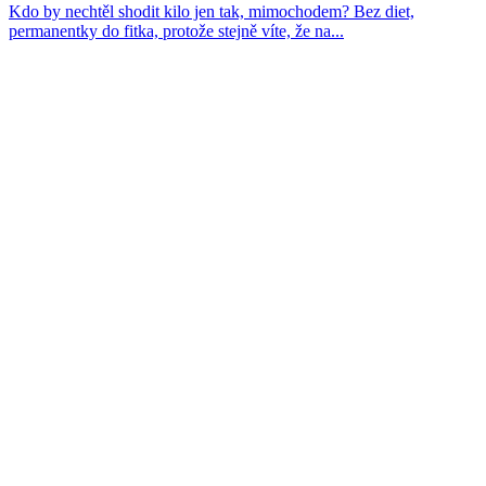
Kdo by nechtěl shodit kilo jen tak, mimochodem? Bez diet,
permanentky do fitka, protože stejně víte, že na...