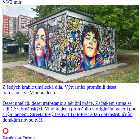
3 min
Z šedých krabic umělecká díla. Výtvarníci proměnili deset
trafostanic ve Vinohradech
Deset umělců, deset trafostanic a pět dní práce. Začátkem srpna se
sídliště v brněnských Vinohradech proměnilo v originální galerii pod
širým nebem. Streetartový festival TrafoFest 2026 dal distribučním
domkům novou tvář.
Brněnská Drbna