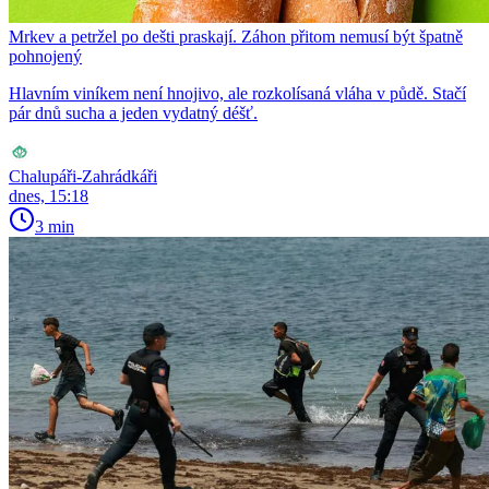
Mrkev a petržel po dešti praskají. Záhon přitom nemusí být špatně
pohnojený
Hlavním viníkem není hnojivo, ale rozkolísaná vláha v půdě. Stačí
pár dnů sucha a jeden vydatný déšť.
Chalupáři-Zahrádkáři
dnes, 15:18
3 min