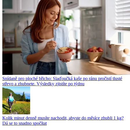
Snídaně pro ploché břicho: Slaďoučká kaše po ránu pročistí tlusté
střevo a zhubnete. Výsledky zjistíte po týdnu
Kolik minut denně musíte nachodit, abyste do měsíce zhubli 1 kg?
Dá se to snadno spočítat