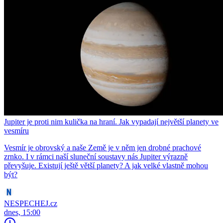
Jupiter je proti nim kulička na hraní. Jak vypadají největší planety ve
vesmíru
Vesmír je obrovský a naše Země je v něm jen drobné prachové
zrnko. I v rámci naší sluneční soustavy nás Jupiter výrazně
převyšuje. Existují ještě větší planety? A jak velké vlastně mohou
být?
NESPECHEJ.cz
dnes, 15:00