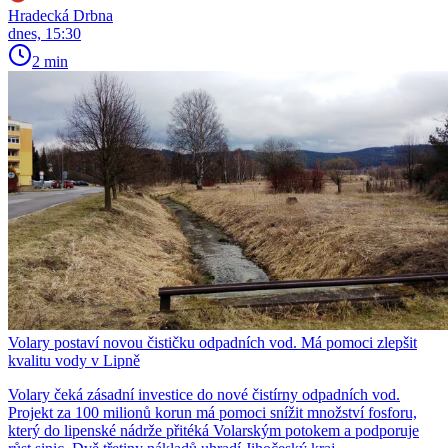
Hradecká Drbna
dnes, 15:30
2 min
Volary postaví novou čističku odpadních vod. Má pomoci zlepšit
kvalitu vody v Lipně
Volary čeká zásadní investice do nové čistírny odpadních vod.
Projekt za 100 milionů korun má pomoci snížit množství fosforu,
který do lipenské nádrže přitéká Volarským potokem a podporuje