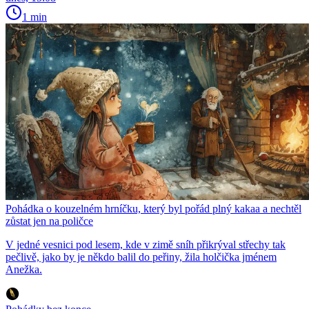
1 min
Pohádka o kouzelném hrníčku, který byl pořád plný kakaa a nechtěl
zůstat jen na poličce
V jedné vesnici pod lesem, kde v zimě sníh přikrýval střechy tak
pečlivě, jako by je někdo balil do peřiny, žila holčička jménem
Anežka.