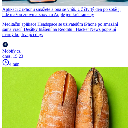
Aplikaci z iPhonu smažete a ona se vrátí. Už čtvrtý den po sobě ji
lidé mažou znovu a znovu a Apple jen krčí rameny
Meditační aplikace Headspace se uživatelům iPhone po smazání
sama vrací. Desítky hlášení na Redditu i Hacker News popisují
marný boj trvající dny.
Mobify.cz
dnes, 15:23
4 min