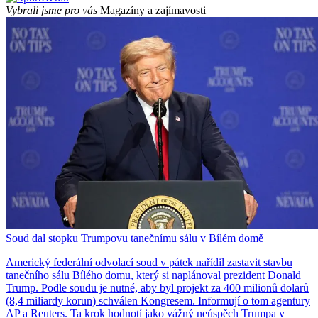
Vybrali jsme pro vás
Magazíny a zajímavosti
Soud dal stopku Trumpovu tanečnímu sálu v Bílém domě
Americký federální odvolací soud v pátek nařídil zastavit stavbu
tanečního sálu Bílého domu, který si naplánoval prezident Donald
Trump. Podle soudu je nutné, aby byl projekt za 400 milionů dolarů
(8,4 miliardy korun) schválen Kongresem. Informují o tom agentury
AP a Reuters. Ta krok hodnotí jako vážný neúspěch Trumpa v