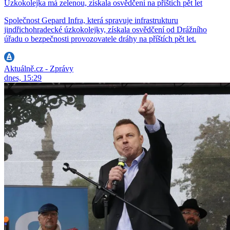
Úzkokolejka má zelenou, získala osvědčení na příštích pět let
Společnost Gepard Infra, která spravuje infrastrukturu
jindřichohradecké úzkokolejky, získala osvědčení od Drážního
úřadu o bezpečnosti provozovatele dráhy na příštích pět let.
Aktuálně.cz - Zprávy
dnes, 15:29