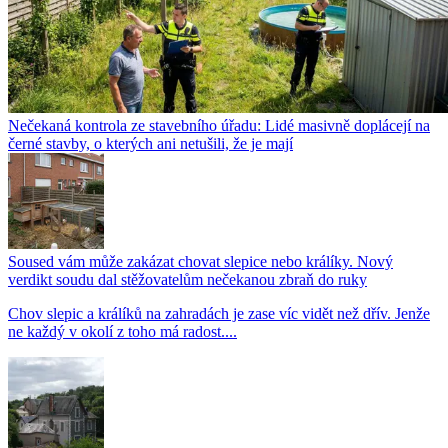
Nečekaná kontrola ze stavebního úřadu: Lidé masivně doplácejí na
černé stavby, o kterých ani netušili, že je mají
Soused vám může zakázat chovat slepice nebo králíky. Nový
verdikt soudu dal stěžovatelům nečekanou zbraň do ruky
Chov slepic a králíků na zahradách je zase víc vidět než dřív. Jenže
ne každý v okolí z toho má radost....