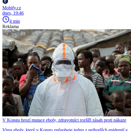
Mobify.cz
dnes, 19:46
4 min
Reklama
V Kongu hrozí mutace eboly, zdravotníci rozšíří zásah proti nákaze
Virus eboly, který v Kongu způsobuje jednu z nejhorších epidemií v