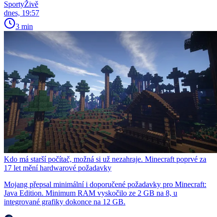
SportyŽivě
dnes, 19:57
3 min
Kdo má starší počítač, možná si už nezahraje. Minecraft poprvé za
17 let mění hardwarové požadavky
Mojang přepsal minimální i doporučené požadavky pro Minecraft:
Java Edition. Minimum RAM vyskočilo ze 2 GB na 8, u
integrované grafiky dokonce na 12 GB.