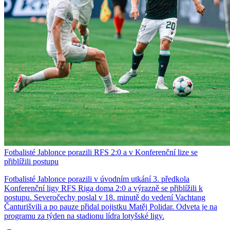
Fotbalisté Jablonce porazili RFS 2:0 a v Konferenční lize se
přiblížili postupu
Fotbalisté Jablonce porazili v úvodním utkání 3. předkola
Konferenční ligy RFS Riga doma 2:0 a výrazně se přiblížili k
postupu. Severočechy poslal v 18. minutě do vedení Vachtang
Čanturišvili a po pauze přidal pojistku Matěj Polidar. Odveta je na
programu za týden na stadionu lídra lotyšské ligy.