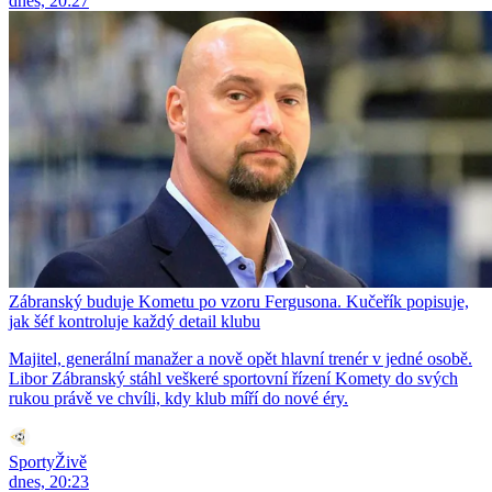
dnes, 20:27
Zábranský buduje Kometu po vzoru Fergusona. Kučeřík popisuje,
jak šéf kontroluje každý detail klubu
Majitel, generální manažer a nově opět hlavní trenér v jedné osobě.
Libor Zábranský stáhl veškeré sportovní řízení Komety do svých
rukou právě ve chvíli, kdy klub míří do nové éry.
SportyŽivě
dnes, 20:23