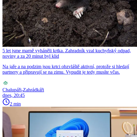
5 let jsme marně vyháněli krtka. Zahradník vzal kuchyňský odpad,
noviny a za 20 minut byl klid
Na jaře a na podzim jsou krtci obzvláště aktivní, protože si hledají
partnery a připravují se na zimu. Vypudit je tedy musíte včas.
Chalupáři-Zahrádkáři
dnes, 20:45
2 min