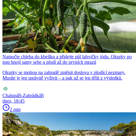
Namočte chleba do kbelíku a přidejte půl lahvičky jódu. Okurky po
tom hnojí samy sebe a plodí až do prvních mrazů
Okurky se mohou na zahradě změnit doslova v plodící nezmary.
Musíte je jen správně vyživit – a pak už se jen těšit z výsledků.
Chalupáři-Zahrádkáři
dnes, 18:45
2 min