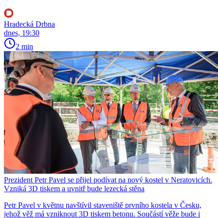
Hradecká Drbna
dnes, 19:30
2 min
Prezident Petr Pavel se přijel podívat na nový kostel v Neratovicích.
Vzniká 3D tiskem a uvnitř bude lezecká stěna
Petr Pavel v květnu navštívil staveniště prvního kostela v Česku,
jehož věž má vzniknout 3D tiskem betonu. Součástí věže bude i