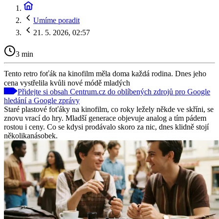
Umíme poradit
21. 5. 2026, 02:57
3 min
Tento retro foťák na kinofilm měla doma každá rodina. Dnes jeho
cena vystřelila kvůli nové módě mladých
Přidejte si obsah Centrum.cz do oblíbených zdrojů pro Google
hledání a Google zprávy
Staré plastové foťáky na kinofilm, co roky ležely někde ve skříni, se
znovu vrací do hry. Mladší generace objevuje analog a tím pádem
rostou i ceny. Co se kdysi prodávalo skoro za nic, dnes klidně stojí
několikanásobek.