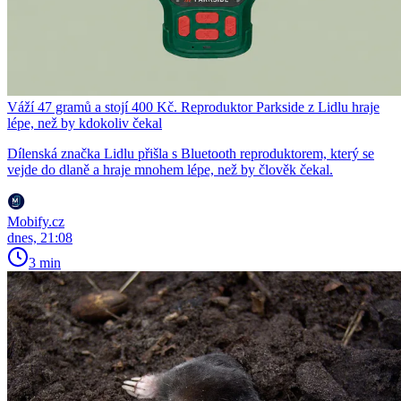
Váží 47 gramů a stojí 400 Kč. Reproduktor Parkside z Lidlu hraje
lépe, než by kdokoliv čekal
Dílenská značka Lidlu přišla s Bluetooth reproduktorem, který se
vejde do dlaně a hraje mnohem lépe, než by člověk čekal.
Mobify.cz
dnes, 21:08
3 min