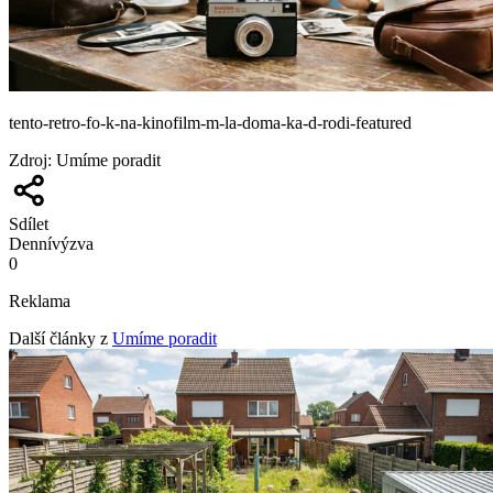
tento-retro-fo-k-na-kinofilm-m-la-doma-ka-d-rodi-featured
Zdroj
:
Umíme poradit
Sdílet
Denní
výzva
0
Reklama
Další články z
Umíme poradit