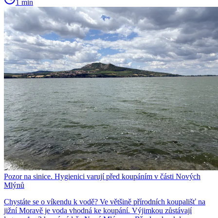
1 min
Pozor na sinice. Hygienici varují před koupáním v části Nových
Mlýnů
Chystáte se o víkendu k vodě? Ve většině přírodních koupališť na
jižní Moravě je voda vhodná ke koupání. Výjimkou zůstávají