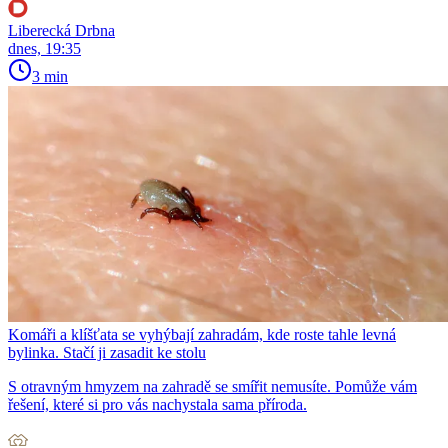
Liberecká Drbna
dnes, 19:35
3 min
Komáři a klíšťata se vyhýbají zahradám, kde roste tahle levná
bylinka. Stačí ji zasadit ke stolu
S otravným hmyzem na zahradě se smířit nemusíte. Pomůže vám
řešení, které si pro vás nachystala sama příroda.