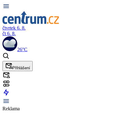
čtvrtek 6. 8.
čt 6. 8.
26°C
Přihlášení
Reklama