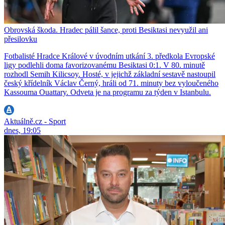
Obrovská škoda. Hradec pálil šance, proti Besiktasi nevyužil ani
přesilovku
Fotbalisté Hradce Králové v úvodním utkání 3. předkola Evropské
ligy podlehli doma favorizovanému Besiktasi 0:1. V 80. minutě
rozhodl Semih Kilicsoy. Hosté, v jejichž základní sestavě nastoupil
český křídelník Václav Černý, hráli od 71. minuty bez vyloučeného
Kassouma Ouattary. Odveta je na programu za týden v Istanbulu.
Aktuálně.cz - Sport
dnes, 19:05