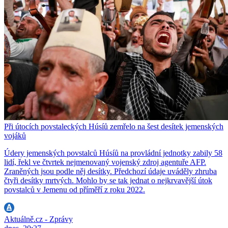
Při útocích povstaleckých Húsíů zemřelo na šest desítek jemenských
vojáků
Údery jemenských povstalců Húsíů na provládní jednotky zabily 58
lidí, řekl ve čtvrtek nejmenovaný vojenský zdroj agentuře AFP.
Zraněných jsou podle něj desítky. Předchozí údaje uváděly zhruba
čtyři desítky mrtvých. Mohlo by se tak jednat o nejkrvavější útok
povstalců v Jemenu od příměří z roku 2022.
Aktuálně.cz - Zprávy