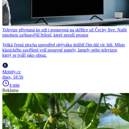
Televize přivrtaná ke zdi i postavená na skříňce už Čechy štve. Našli
mnohem zajímavější řešení, které neruší prostor
Velká černá plocha uprostřed obýváku dráždí čím dál víc lidí. Místo
klasického zavěšení volí posuvné panely, lamely nebo televizor,
který se tváří jako obraz.
Mobify.cz
dnes, 18:56
4 min
Reklama