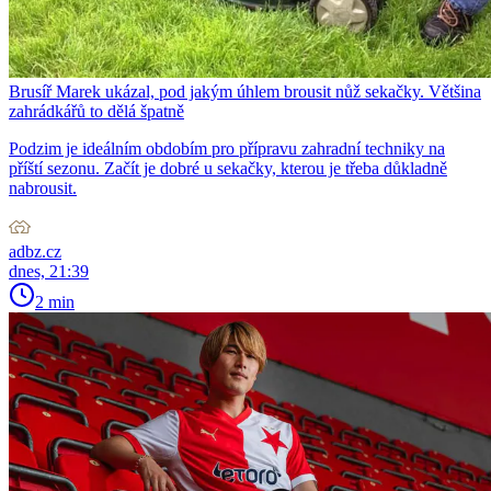
Brusíř Marek ukázal, pod jakým úhlem brousit nůž sekačky. Většina
zahrádkářů to dělá špatně
Podzim je ideálním obdobím pro přípravu zahradní techniky na
příští sezonu. Začít je dobré u sekačky, kterou je třeba důkladně
nabrousit.
adbz.cz
dnes, 21:39
2 min