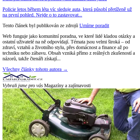
Policie letos během léta víc sleduje auta, která působí přetíženě už
na první pohled. Nejde o to zastavovat...
Tento článek byl publikován ze zdrojů
Umíme poradit
Web funguje jako komunitní poradna, ve které lidé kladou otázky a
ostatní uživatelé na ně odpovídají. Témata jsou velmi široká – od
zdraví, vztahů a životního stylu, přes domácnost a finance až po
techniku nebo zábavu. Obsah vzniká přímo z reálných zkušeností a
názorů, takže čtenáři získají...
Všechny články tohoto autora →
Vybrali jsme pro vás
Magazíny a zajímavosti