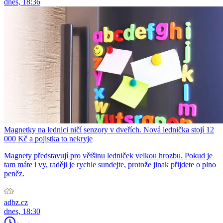
dnes, 18:36
Magnetky na lednici ničí senzory v dveřích. Nová lednička stojí 12
000 Kč a pojistka to nekryje
Magnety představují pro většinu ledniček velkou hrozbu. Pokud je
tam máte i vy, raději je rychle sundejte, protože jinak přijdete o plno
peněz.
adbz.cz
dnes, 18:30