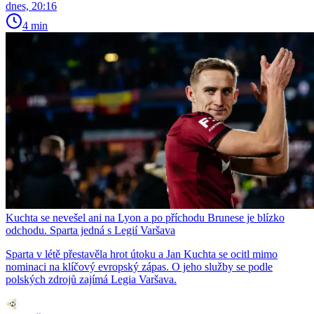
dnes, 20:16
4 min
Kuchta se nevešel ani na Lyon a po příchodu Brunese je blízko
odchodu. Sparta jedná s Legií Varšava
Sparta v létě přestavěla hrot útoku a Jan Kuchta se ocitl mimo
nominaci na klíčový evropský zápas. O jeho služby se podle
polských zdrojů zajímá Legia Varšava.