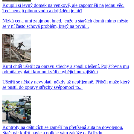
Koupili si levný domek na venkově, ale zapomněli na jednu věc.
Teď nemají pitnou vodu a dojíždění je ničí
Nízká cena umí zaujmout hned, jenže u starších domů mimo město
se v ní často schová problém, který na první...
Kutil chtěl ušetřit za opravu střechy a spadl z lešení. Pojišťovna mu
odmítla vyplatit korunu kvůli chybějícímu zajištění
Ušetřit se někdy nevyplatí, někdy až nepříjemně. Příběh muže který
se pustil do opravy střechy svépomocí to...
Kontroly na dálnicích se zaměří na přetížená auta na dovolenou.
Stačí pár kufrů navíc a policie vám zakáže další jízdu