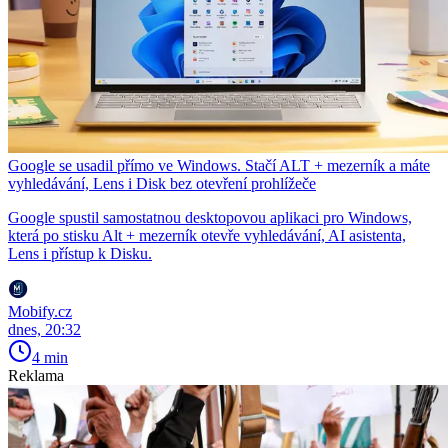
Google se usadil přímo ve Windows. Stačí ALT + mezerník a máte
vyhledávání, Lens i Disk bez otevření prohlížeče
Google spustil samostatnou desktopovou aplikaci pro Windows,
která po stisku Alt + mezerník otevře vyhledávání, AI asistenta,
Lens i přístup k Disku.
Mobify.cz
dnes, 20:32
4 min
Reklama