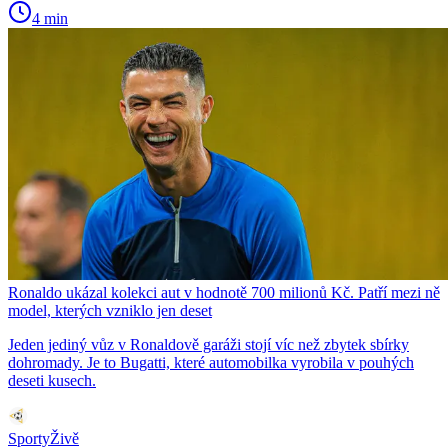
4 min
Ronaldo ukázal kolekci aut v hodnotě 700 milionů Kč. Patří mezi ně
model, kterých vzniklo jen deset
Jeden jediný vůz v Ronaldově garáži stojí víc než zbytek sbírky
dohromady. Je to Bugatti, které automobilka vyrobila v pouhých
deseti kusech.
SportyŽivě