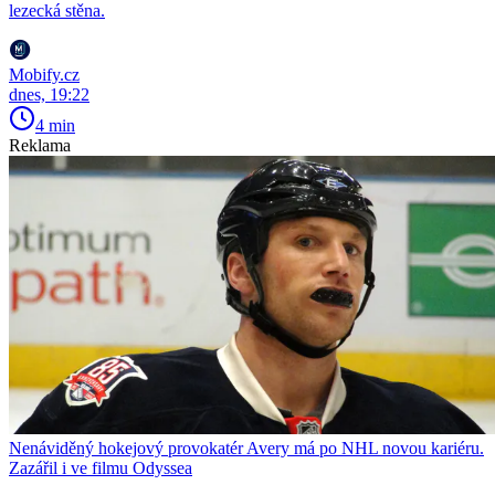
lezecká stěna.
Mobify.cz
dnes, 19:22
4 min
Reklama
Nenáviděný hokejový provokatér Avery má po NHL novou kariéru.
Zazářil i ve filmu Odyssea