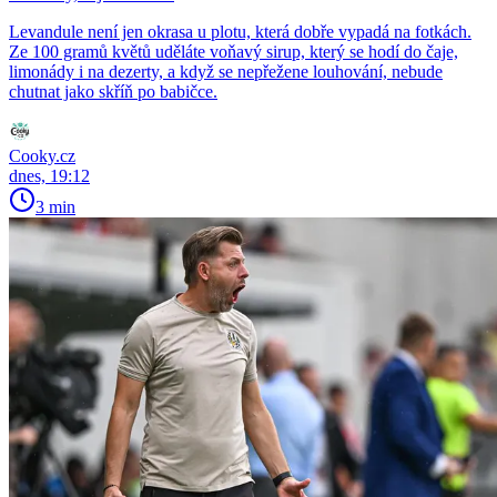
Levandule není jen okrasa u plotu, která dobře vypadá na fotkách.
Ze 100 gramů květů uděláte voňavý sirup, který se hodí do čaje,
limonády i na dezerty, a když se nepřežene louhování, nebude
chutnat jako skříň po babičce.
Cooky.cz
dnes, 19:12
3 min