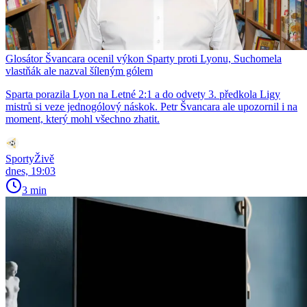
Glosátor Švancara ocenil výkon Sparty proti Lyonu, Suchomela
vlastňák ale nazval šíleným gólem
Sparta porazila Lyon na Letné 2:1 a do odvety 3. předkola Ligy
mistrů si veze jednogólový náskok. Petr Švancara ale upozornil i na
moment, který mohl všechno zhatit.
SportyŽivě
dnes, 19:03
3 min