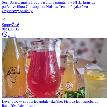
Sean Avery, muž s 1 533 trestnými minutami v NHL, hraje už
potřetí ve filmu Christophera Nolana. Tentokrát jako člen
Odysseovy posádky.
SportyŽivě
dnes, 19:17
4 min
Levandulový sirup z levandule lékařské: Fialová letní zásoba do
limonády, čaje i dezertů