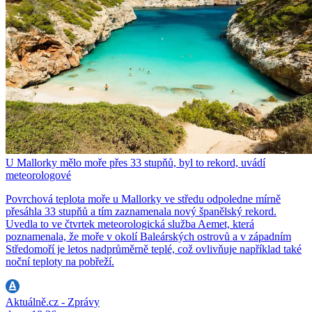
U Mallorky mělo moře přes 33 stupňů, byl to rekord, uvádí
meteorologové
Povrchová teplota moře u Mallorky ve středu odpoledne mírně
přesáhla 33 stupňů a tím zaznamenala nový španělský rekord.
Uvedla to ve čtvrtek meteorologická služba Aemet, která
poznamenala, že moře v okolí Baleárských ostrovů a v západním
Středomoří je letos nadprůměrně teplé, což ovlivňuje například také
noční teploty na pobřeží.
Aktuálně.cz - Zprávy