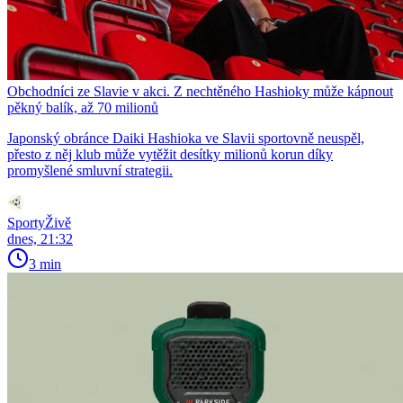
Obchodníci ze Slavie v akci. Z nechtěného Hashioky může kápnout
pěkný balík, až 70 milionů
Japonský obránce Daiki Hashioka ve Slavii sportovně neuspěl,
přesto z něj klub může vytěžit desítky milionů korun díky
promyšlené smluvní strategii.
SportyŽivě
dnes, 21:32
3 min