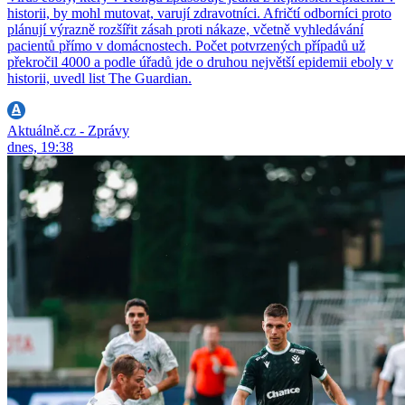
historii, by mohl mutovat, varují zdravotníci. Afričtí odborníci proto
plánují výrazně rozšířit zásah proti nákaze, včetně vyhledávání
pacientů přímo v domácnostech. Počet potvrzených případů už
překročil 4000 a podle úřadů jde o druhou největší epidemii eboly v
historii, uvedl list The Guardian.
Aktuálně.cz - Zprávy
dnes, 19:38