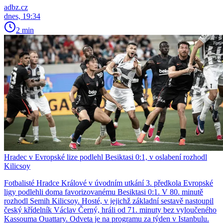
adbz.cz
dnes, 19:34
2 min
Hradec v Evropské lize podlehl Besiktasi 0:1, v oslabení rozhodl
Kilicsoy
Fotbalisté Hradce Králové v úvodním utkání 3. předkola Evropské
ligy podlehli doma favorizovanému Besiktasi 0:1. V 80. minutě
rozhodl Semih Kilicsoy. Hosté, v jejichž základní sestavě nastoupil
český křídelník Václav Černý, hráli od 71. minuty bez vyloučeného
Kassouma Ouattary. Odveta je na programu za týden v Istanbulu.