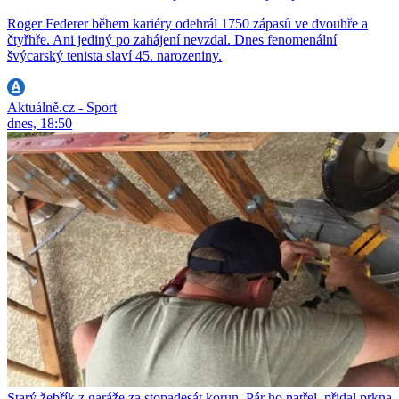
Roger Federer během kariéry odehrál 1750 zápasů ve dvouhře a
čtyřhře. Ani jediný po zahájení nevzdal. Dnes fenomenální
švýcarský tenista slaví 45. narozeniny.
Aktuálně.cz - Sport
dnes, 18:50
Starý žebřík z garáže za stopadesát korun. Pár ho natřel, přidal prkna