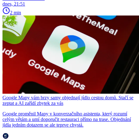
dnes, 21:51
2 min
Google Mapy vám brzy samy objednají jídlo cestou domů. Stačí se
zeptat a AI zařídí zbytek za vás
Google proměnil Mapy v konverzačního asistenta, který rozumí
celým větám a umí doporučit restauraci přímo na trase. Objednání
jídla jedním dotazem se ale teprve chystá.