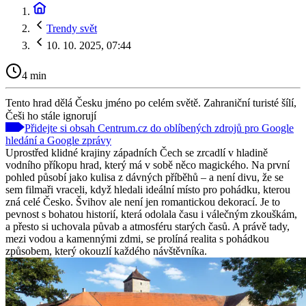
Trendy svět
10. 10. 2025, 07:44
4 min
Tento hrad dělá Česku jméno po celém světě. Zahraniční turisté šílí,
Češi ho stále ignorují
Přidejte si obsah Centrum.cz do oblíbených zdrojů pro Google
hledání a Google zprávy
Uprostřed klidné krajiny západních Čech se zrcadlí v hladině
vodního příkopu hrad, který má v sobě něco magického. Na první
pohled působí jako kulisa z dávných příběhů – a není divu, že se
sem filmaři vraceli, když hledali ideální místo pro pohádku, kterou
zná celé Česko. Švihov ale není jen romantickou dekorací. Je to
pevnost s bohatou historií, která odolala času i válečným zkouškám,
a přesto si uchovala půvab a atmosféru starých časů. A právě tady,
mezi vodou a kamennými zdmi, se prolíná realita s pohádkou
způsobem, který okouzlí každého návštěvníka.