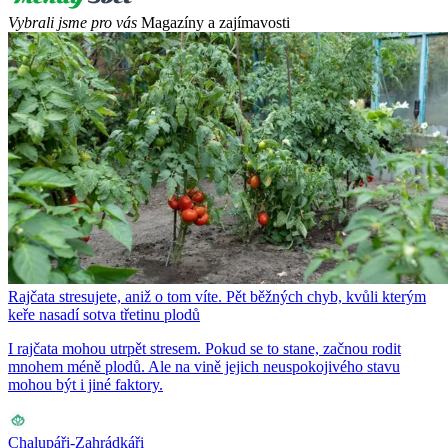
Vybrali jsme pro vás
Magazíny a zajímavosti
Rajčata stresujete, aniž o tom víte. Pět běžných chyb, kvůli kterým
keře nasadí sotva třetinu plodů
I rajčata mohou utrpět stresem. Pokud se to stane, začnou rodit
mnohem méně plodů. Ale na vině jejich neuspokojivého stavu
mohou být i jiné faktory.
Chalupáři-Zahrádkáři