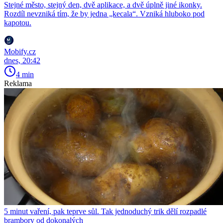
Stejné město, stejný den, dvě aplikace, a dvě úplně jiné ikonky.
Rozdíl nevzniká tím, že by jedna „kecala“. Vzniká hluboko pod
kapotou.
Mobify.cz
dnes, 20:42
4 min
Reklama
5 minut vaření, pak teprve sůl. Tak jednoduchý trik dělí rozpadlé
brambory od dokonalých