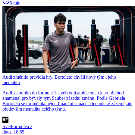
5 min
Audi změnilo pravidla hry. Bortoleto chválí nový tým i jeho
mentalitu
Audi vstoupilo do formule 1 s velkými ambicemi a jeho příchod
znamenal pro bývalý tým Sauber zásadní změnu. Podle Gabriela
Bortoleta se proměnila nejen finanční situace a technické zázemí, ale
především mentalita celého týmu.
SvětFormule.cz
dnes, 18:55