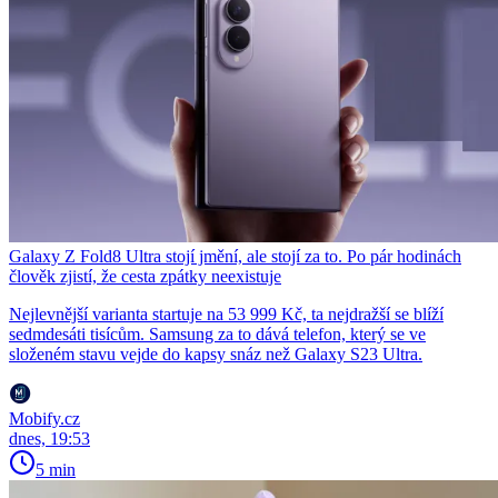
Galaxy Z Fold8 Ultra stojí jmění, ale stojí za to. Po pár hodinách
člověk zjistí, že cesta zpátky neexistuje
Nejlevnější varianta startuje na 53 999 Kč, ta nejdražší se blíží
sedmdesáti tisícům. Samsung za to dává telefon, který se ve
složeném stavu vejde do kapsy snáz než Galaxy S23 Ultra.
Mobify.cz
dnes, 19:53
5 min