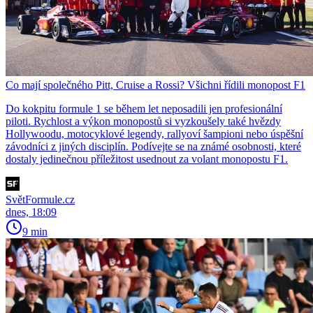
Co mají společného Pitt, Cruise a Rossi? Všichni řídili monopost F1
Do kokpitu formule 1 se během let neposadili jen profesionální
piloti. Rychlost a výkon monopostů si vyzkoušely také hvězdy
Hollywoodu, motocyklové legendy, rallyoví šampioni nebo úspěšní
závodníci z jiných disciplín. Podívejte se na známé osobnosti, které
dostaly jedinečnou příležitost usednout za volant monopostu F1.
SvětFormule.cz
dnes, 18:09
9 min