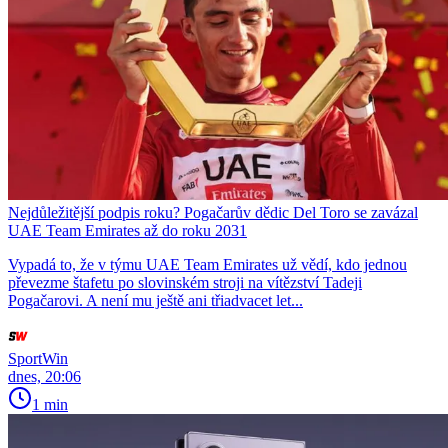
Nejdůležitější podpis roku? Pogačarův dědic Del Toro se zavázal
UAE Team Emirates až do roku 2031
Vypadá to, že v týmu UAE Team Emirates už vědí, kdo jednou
převezme štafetu po slovinském stroji na vítězství Tadeji
Pogačarovi. A není mu ještě ani třiadvacet let...
SportWin
dnes, 20:06
1 min