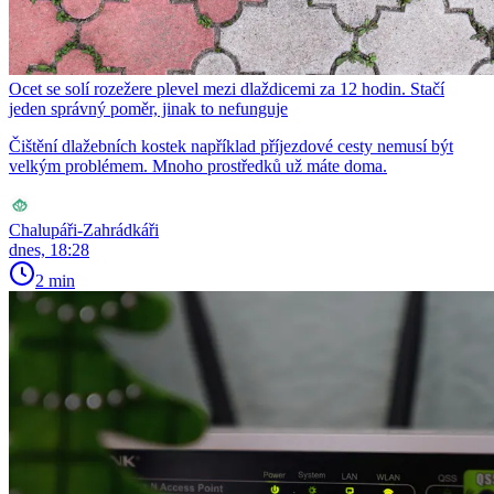
Ocet se solí rozežere plevel mezi dlaždicemi za 12 hodin. Stačí
jeden správný poměr, jinak to nefunguje
Čištění dlažebních kostek například příjezdové cesty nemusí být
velkým problémem. Mnoho prostředků už máte doma.
Chalupáři-Zahrádkáři
dnes, 18:28
2 min