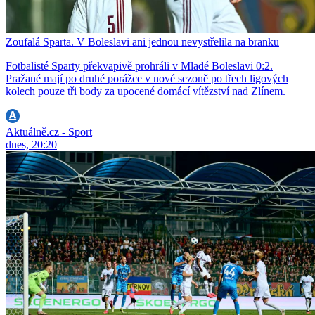
Zoufalá Sparta. V Boleslavi ani jednou nevystřelila na branku
Fotbalisté Sparty překvapivě prohráli v Mladé Boleslavi 0:2.
Pražané mají po druhé porážce v nové sezoně po třech ligových
kolech pouze tři body za upocené domácí vítězství nad Zlínem.
Aktuálně.cz - Sport
dnes, 20:20