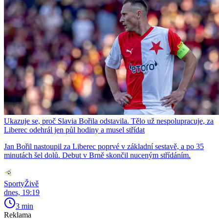
Ukazuje se, proč Slavia Bořila odstavila. Tělo už nespolupracuje, za
Liberec odehrál jen půl hodiny a musel střídat
Jan Bořil nastoupil za Liberec poprvé v základní sestavě, a po 35
minutách šel dolů. Debut v Brně skončil nuceným střídáním.
SportyŽivě
dnes, 19:19
3 min
Reklama