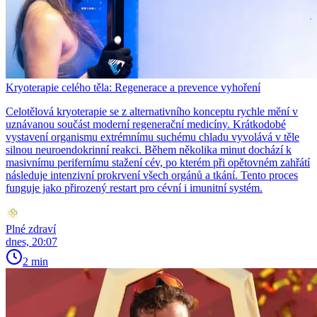
Kryoterapie celého těla: Regenerace a prevence vyhoření
Celotělová kryoterapie se z alternativního konceptu rychle mění v
uznávanou součást moderní regenerační medicíny. Krátkodobé
vystavení organismu extrémnímu suchému chladu vyvolává v těle
silnou neuroendokrinní reakci. Během několika minut dochází k
masivnímu perifernímu stažení cév, po kterém při opětovném zahřátí
následuje intenzivní prokrvení všech orgánů a tkání. Tento proces
funguje jako přirozený restart pro cévní i imunitní systém.
Plné zdraví
dnes, 20:07
2 min