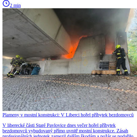
2 min
Plameny v mostní konstrukci: V Liberci hořel příbytek bezdomovců
V liberecké části Staré Pavlovice dnes večer hořel příbytek
bezdomovců vybudovaný přímo uvnitř mostní konstrukce. Zásah
profesionálních jednotek zamezil dalším škodám a požár se podařilo