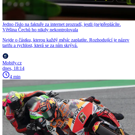
Jedno číslo na faktuře za internet prozradí, jestli (ne)přeplácíte.
Většina Čechů ho nikdy nekontrolovala
Nejde o částku, kterou každý měsíc zaplatíte. Rozhodující je název
tarifu a rychlost, která se za ním skrývá.
Mobify.cz
dnes, 18:14
4 min