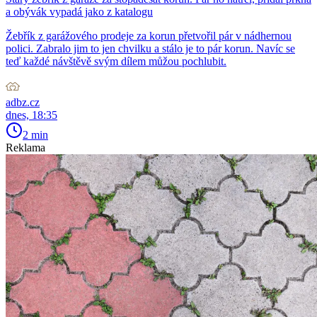
a obývák vypadá jako z katalogu
Žebřík z garážového prodeje za korun přetvořil pár v nádhernou
polici. Zabralo jim to jen chvilku a stálo je to pár korun. Navíc se
teď každé návštěvě svým dílem můžou pochlubit.
adbz.cz
dnes, 18:35
2 min
Reklama