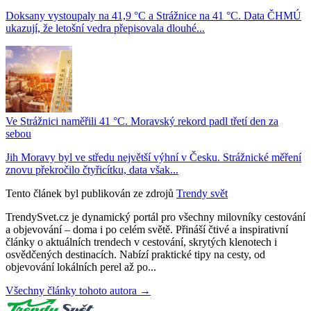
Doksany vystoupaly na 41,9 °C a Strážnice na 41 °C. Data ČHMÚ
ukazují, že letošní vedra přepisovala dlouhé...
Ve Strážnici naměřili 41 °C. Moravský rekord padl třetí den za
sebou
Jih Moravy byl ve středu největší výhní v Česku. Strážnické měření
znovu překročilo čtyřicítku, data však...
Tento článek byl publikován ze zdrojů
Trendy svět
TrendySvet.cz je dynamický portál pro všechny milovníky cestování
a objevování – doma i po celém světě. Přináší čtivé a inspirativní
články o aktuálních trendech v cestování, skrytých klenotech i
osvědčených destinacích. Nabízí praktické tipy na cesty, od
objevování lokálních perel až po...
Všechny články tohoto autora →