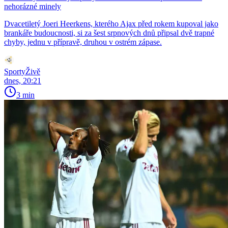
nehorázné minely
Dvacetiletý Joeri Heerkens, kterého Ajax před rokem kupoval jako
brankáře budoucnosti, si za šest srpnových dnů připsal dvě trapné
chyby, jednu v přípravě, druhou v ostrém zápase.
SportyŽivě
dnes, 20:21
3 min