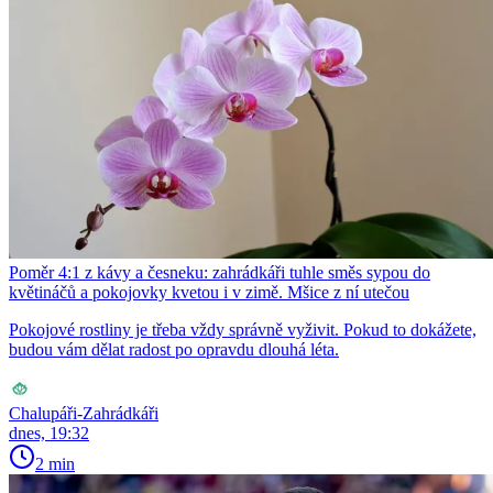
Poměr 4:1 z kávy a česneku: zahrádkáři tuhle směs sypou do
květináčů a pokojovky kvetou i v zimě. Mšice z ní utečou
Pokojové rostliny je třeba vždy správně vyživit. Pokud to dokážete,
budou vám dělat radost po opravdu dlouhá léta.
Chalupáři-Zahrádkáři
dnes, 19:32
2 min