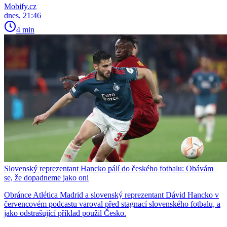
Mobify.cz
dnes, 21:46
4 min
Slovenský reprezentant Hancko pálí do českého fotbalu: Obávám
se, že dopadneme jako oni
Obránce Atlética Madrid a slovenský reprezentant Dávid Hancko v
červencovém podcastu varoval před stagnací slovenského fotbalu, a
jako odstrašující příklad použil Česko.