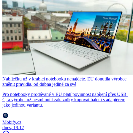
Nabíječku už v krabici notebooku nenajdete. EU donutila výrobce
změnit pravidla, od dubna jedině za své
Pro notebooky prodávané v EU platí povinnost nabíjení přes USB-
C, a výrobci už nesmí nutit zákazníky kupovat balení s adaptérem
jako jedinou variantu.
Mobify.cz
dnes, 19:17