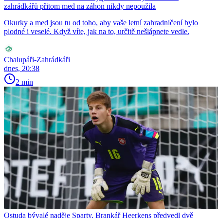
zahrádkářů přitom med na záhon nikdy nepoužila
Okurky a med jsou tu od toho, aby vaše letní zahradničení bylo
plodné i veselé. Když víte, jak na to, určitě nešlápnete vedle.
Chalupáři-Zahrádkáři
dnes, 20:38
2 min
Ostuda bývalé naděje Sparty. Brankář Heerkens předvedl dvě