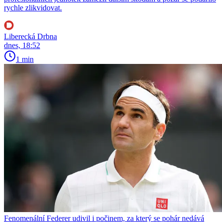
rychle zlikvidovat.
Liberecká Drbna
dnes, 18:52
1 min
Fenomenální Federer udivil i počinem, za který se pohár nedává