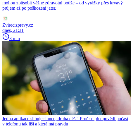
mohou způsobit vážné zdravotní potíže – od vyrážky přes krvavý
průjem až po poškození jater.
Zvirecizpravy.cz
dnes, 21:31
3 min
Jedna aplikace slibuje slunce, druhá déšť. Proč se předpovědi počasí
v telefonu tak liší a která má pravdu