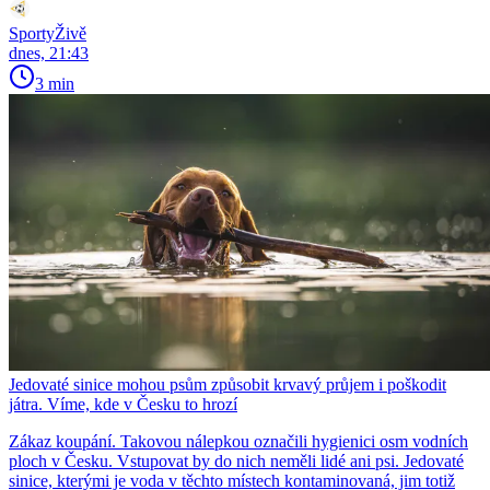
SportyŽivě
dnes, 21:43
3 min
Jedovaté sinice mohou psům způsobit krvavý průjem i poškodit
játra. Víme, kde v Česku to hrozí
Zákaz koupání. Takovou nálepkou označili hygienici osm vodních
ploch v Česku. Vstupovat by do nich neměli lidé ani psi. Jedovaté
sinice, kterými je voda v těchto místech kontaminovaná, jim totiž