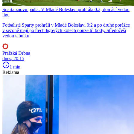
Sparta znovu padla. V Mladé Boleslavi prohrála 0:2, domácí vedou
ligu
Fotbalisté Sparty prohráli v Mladé Boleslavi 0:2 a po druhé porážce
v sezoně mají po třech ligových kolech pouze tři body. Středočeši
vedou tabulku.
Pražská Drbna
dnes, 20:15
1 min
Reklama