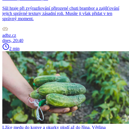
Sůl hraje při zvýrazňování přirozené chuti brambor a zajišťování
jejich správné textury zásadní roli. Musíte ji však přidat v ten
správný moment.
adbz.cz
dnes, 20:40
2 min
Lžíce medu do konve a okurky plodí až do října. Většina