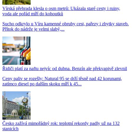
Vírská přehrada klesla o osm metrů: Ukázala staré cesty i ruiny,
voda ale pořád míří do kohoutků
Sucho odkrylo u Víru kamenné obruby cest, pařezy i zbytky staveb.
Přítok do nádrže je velmi slabý,...
Řidiči platí za naftu nejvíc od dubna. Benzín ale překvapivě zlevnil
Ceny paliv se rozešly: Natural 95 se drží těsně nad 42 korunami,
zatímco diesel po dalším skoku míří k 45...
Česko zažívá mimořádný rok: teplotní rekordy padly už na 132
stanicích