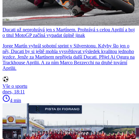
Ducati už neprohrává jen s Martínem. Prohrává s celou Aprilií a boj
o titul MotoGP začíná vypadat úplně jinak
Jorge Martín vyhrál sobotní sprint v Silverstonu. Kdyby šlo jen o
něj, Ducati by si ještě mohla vysvětlovat výsledek kvalitou jednoho
jezdce. Jenže za Martínem nepřijela další Ducati. Přijel Ai Ogura na
Trackhouse Aprilii. A za ním Marco Bezzecchi na druhé tovární
Aprilii.
Vše o sportu
dnes, 18:11
4 min