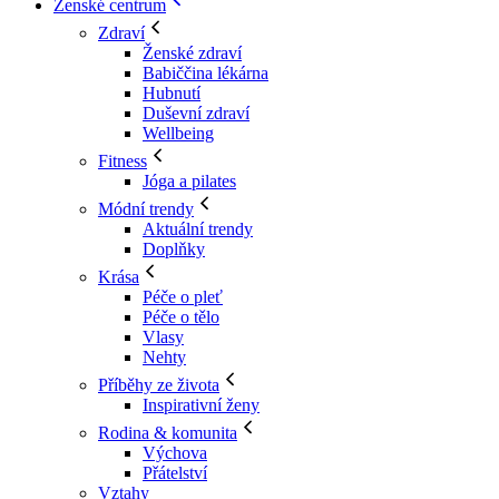
Ženské centrum
Zdraví
Ženské zdraví
Babiččina lékárna
Hubnutí
Duševní zdraví
Wellbeing
Fitness
Jóga a pilates
Módní trendy
Aktuální trendy
Doplňky
Krása
Péče o pleť
Péče o tělo
Vlasy
Nehty
Příběhy ze života
Inspirativní ženy
Rodina & komunita
Výchova
Přátelství
Vztahy