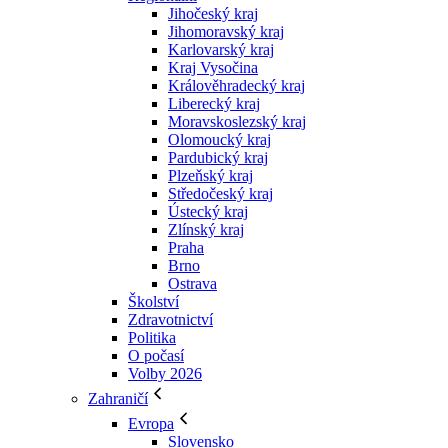
Jihočeský kraj
Jihomoravský kraj
Karlovarský kraj
Kraj Vysočina
Králověhradecký kraj
Liberecký kraj
Moravskoslezský kraj
Olomoucký kraj
Pardubický kraj
Plzeňský kraj
Středočeský kraj
Ústecký kraj
Zlínský kraj
Praha
Brno
Ostrava
Školství
Zdravotnictví
Politika
O počasí
Volby 2026
Zahraničí
Evropa
Slovensko