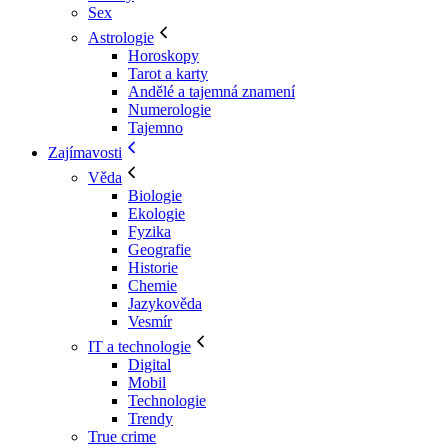
Sex
Astrologie
Horoskopy
Tarot a karty
Andělé a tajemná znamení
Numerologie
Tajemno
Zajímavosti
Věda
Biologie
Ekologie
Fyzika
Geografie
Historie
Chemie
Jazykověda
Vesmír
IT a technologie
Digital
Mobil
Technologie
Trendy
True crime