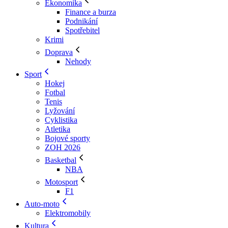
Ekonomika
Finance a burza
Podnikání
Spotřebitel
Krimi
Doprava
Nehody
Sport
Hokej
Fotbal
Tenis
Lyžování
Cyklistika
Atletika
Bojové sporty
ZOH 2026
Basketbal
NBA
Motosport
F1
Auto-moto
Elektromobily
Kultura