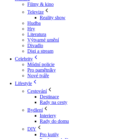
Filmy & kino
Televize
Reality show
Hudba
Hry
Literatura
Výtvarné umění
Divadlo
Digi a stream
Celebrity
Módní policie
Pro pamětníky
Nové tváře
Lifestyle
Cestování
Destinace
Rady na cesty
Bydlení
Interiery
Rady do domu
DIY
Pro kutily