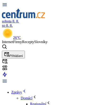
sobota 8. 8.
so 8. 8.
26°C
Internet
Firmy
Recepty
Slovníky
Přihlášení
Zprávy
Domácí
Regionální