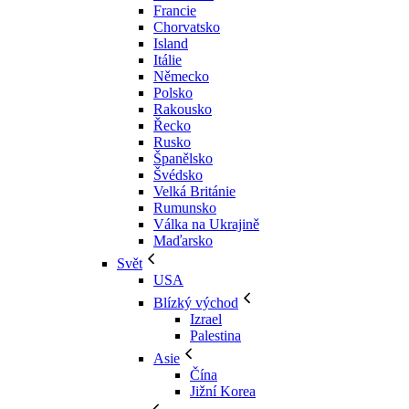
Francie
Chorvatsko
Island
Itálie
Německo
Polsko
Rakousko
Řecko
Rusko
Španělsko
Švédsko
Velká Británie
Rumunsko
Válka na Ukrajině
Maďarsko
Svět
USA
Blízký východ
Izrael
Palestina
Asie
Čína
Jižní Korea