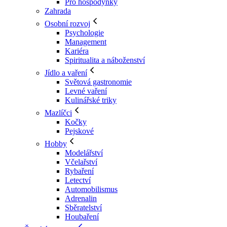
Pro hospodyňky
Zahrada
Osobní rozvoj
Psychologie
Management
Kariéra
Spiritualita a náboženství
Jídlo a vaření
Světová gastronomie
Levné vaření
Kulinářské triky
Mazlíčci
Kočky
Pejskové
Hobby
Modelářství
Včelařství
Rybaření
Letectví
Automobilismus
Adrenalin
Sběratelství
Houbaření