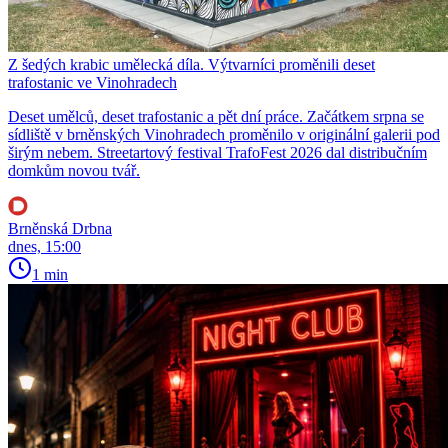
Z šedých krabic umělecká díla. Výtvarníci proměnili deset
trafostanic ve Vinohradech
Deset umělců, deset trafostanic a pět dní práce. Začátkem srpna se
sídliště v brněnských Vinohradech proměnilo v originální galerii pod
širým nebem. Streetartový festival TrafoFest 2026 dal distribučním
domkům novou tvář.
Brněnská Drbna
dnes, 15:00
1 min