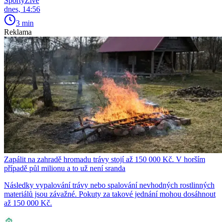
SportyŽivě
dnes, 14:56
3 min
Reklama
Zapálit na zahradě hromadu trávy stojí až 150 000 Kč. V horším
případě půl milionu a to už není sranda
Následky vypalování trávy nebo spalování nevhodných rostlinných
materiálů jsou závažné. Pokuty za takové jednání mohou dosáhnout
až 150 000 Kč.