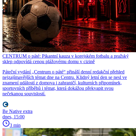
CENTRUM o páté: Pikantní kauza v korejském fotbalu a pražský
sklep odpovídá cenou plážovému domu v cizině
Páteční vydání „Centrum o páté“ přináší denní redakční přehled
nejzajímavějších témat dne na Centru. Klidný letní den se nesl ve
znamení událostí z domova i zahraničí, kulturních připomínek,
sportovních příběhů i témat, která dokážou překvapit svou
nečekanou souvislostí.
Be Native extra
dnes, 15:00
3 min