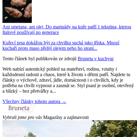
Ani smetana, ani olej. Do marinády na kuře patří 1 tekutina, kterou
Italové používají po generace
Kuřecí prsa dokážou být za chvilku suchá jako tříska. Mnozí
kuchaři proto maso přelijí olejem nebo ho utopí...
Tento článek byl publikován ze zdrojů
Bruneta v kuchyni
Web nabízí autentický pohled na mateřství, rodinu, vztahy i
každodenní radosti a chaos, které k životu s dětmi patří. Najdete tu
články o výchově, zdraví, jídle, domácnosti i o chvílích, kdy je
potřeba na chvíli vypnout a zasmát se. Styl psaní je osobní, otevřený
a blízký – bez přetvářky a...
Všechny články tohoto autora →
Vybrali jsme pro vás
Magazíny a zajímavosti