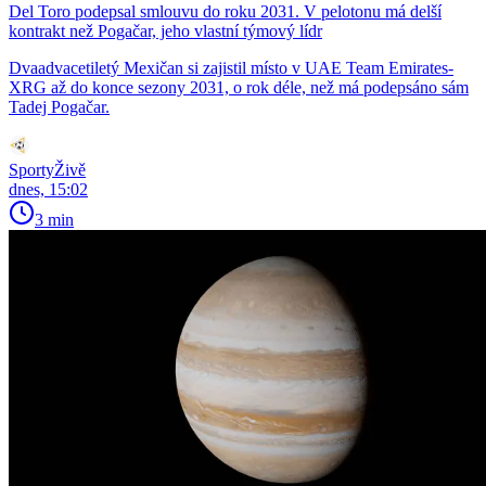
Del Toro podepsal smlouvu do roku 2031. V pelotonu má delší
kontrakt než Pogačar, jeho vlastní týmový lídr
Dvaadvacetiletý Mexičan si zajistil místo v UAE Team Emirates-
XRG až do konce sezony 2031, o rok déle, než má podepsáno sám
Tadej Pogačar.
SportyŽivě
dnes, 15:02
3 min