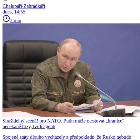
Chalupáři-Zahrádkáři
dnes, 14:55
2 min
Strašidelný scénář pro NATO. Putin může otestovat „hranice“
nečekaně brzy, tvrdí agenti
Spojené státy dlouho vycházely z předpokladu, že Rusko nebude