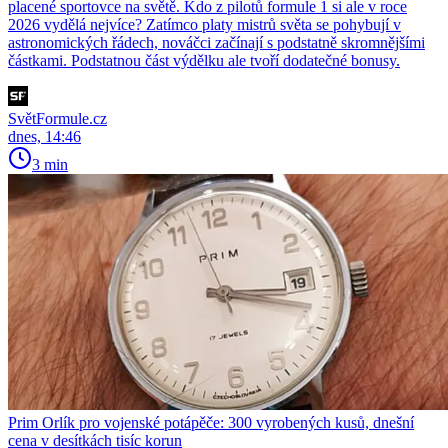
placené sportovce na světě. Kdo z pilotů formule 1 si ale v roce
2026 vydělá nejvíce? Zatímco platy mistrů světa se pohybují v
astronomických řádech, nováčci začínají s podstatně skromnějšími
částkami. Podstatnou část výdělku ale tvoří dodatečné bonusy.
SvětFormule.cz
dnes, 14:46
3 min
Prim Orlík pro vojenské potápěče: 300 vyrobených kusů, dnešní
cena v desítkách tisíc korun