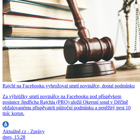
Rajchl na Facebooku vyhrožoval smrtí novinářce, dostal podmínku
Za výhrůžky smrtí novinářce na Facebooku pod příspěvkem
poslance Jindřicha Rajchla (PRO) uložil Okresní soud v Děčíně
obžalovanému přispěvateli půlroční podmínku a peněžitý trest 10
tisíc korun.
Aktuálně.cz - Zprávy
dnes, 15:28