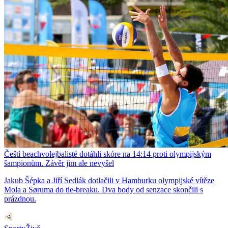
Čeští beachvolejbalisté dotáhli skóre na 14:14 proti olympijským
šampionům. Závěr jim ale nevyšel
Jakub Šépka a Jiří Sedlák dotlačili v Hamburku olympijské vítěze
Mola a Søruma do tie-breaku. Dva body od senzace skončili s
prázdnou.