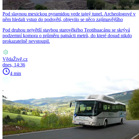
Pod slavnou mexickou pyramidou vede tajný tunel. Archeologové v
něm hledali vstup do podsvětí, objevilo se něco zajímavějšího
Pod druhou největší stavbou starověkého Teotihuacánu se skrývá
podzemní komora o průměru patnácti metrů, do které dosud nikdo
prokazatelně nevstoupil.
VědaŽivě.cz
dnes, 14:36
4 min