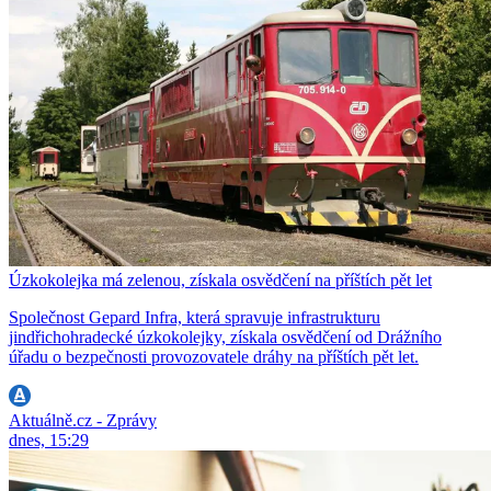
Úzkokolejka má zelenou, získala osvědčení na příštích pět let
Společnost Gepard Infra, která spravuje infrastrukturu
jindřichohradecké úzkokolejky, získala osvědčení od Drážního
úřadu o bezpečnosti provozovatele dráhy na příštích pět let.
Aktuálně.cz - Zprávy
dnes, 15:29