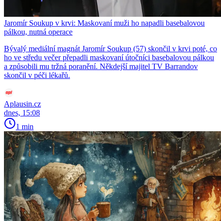
Jaromír Soukup v krvi: Maskovaní muži ho napadli basebalovou
pálkou, nutná operace
Bývalý mediální magnát Jaromír Soukup (57) skončil v krvi poté, co
ho ve středu večer přepadli maskovaní útočníci basebalovou pálkou
a způsobili mu tržná poranění. Někdejší majitel TV Barrandov
skončil v péči lékařů.
Aplausin.cz
dnes, 15:08
1 min