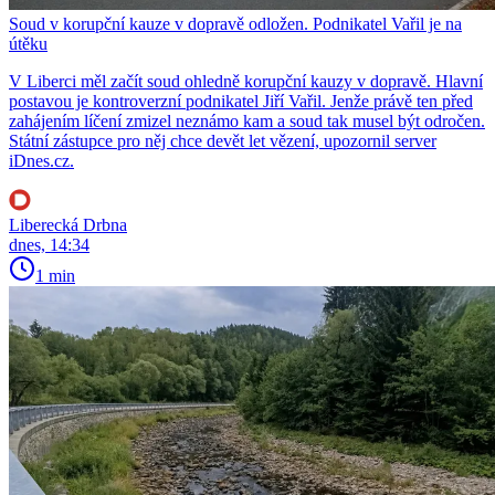
Soud v korupční kauze v dopravě odložen. Podnikatel Vařil je na
útěku
V Liberci měl začít soud ohledně korupční kauzy v dopravě. Hlavní
postavou je kontroverzní podnikatel Jiří Vařil. Jenže právě ten před
zahájením líčení zmizel neznámo kam a soud tak musel být odročen.
Státní zástupce pro něj chce devět let vězení, upozornil server
iDnes.cz.
Liberecká Drbna
dnes, 14:34
1 min