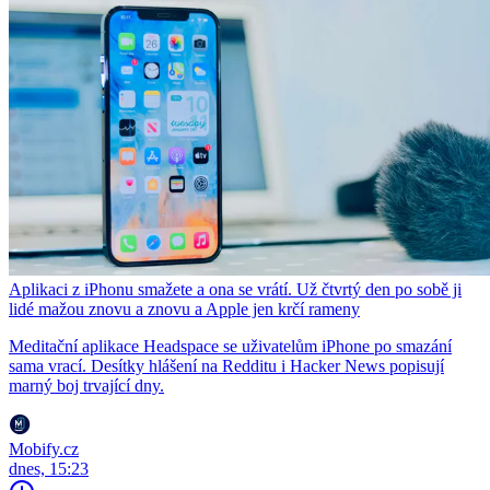
Aplikaci z iPhonu smažete a ona se vrátí. Už čtvrtý den po sobě ji
lidé mažou znovu a znovu a Apple jen krčí rameny
Meditační aplikace Headspace se uživatelům iPhone po smazání
sama vrací. Desítky hlášení na Redditu i Hacker News popisují
marný boj trvající dny.
Mobify.cz
dnes, 15:23