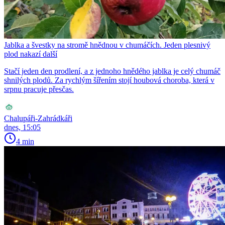
Jablka a švestky na stromě hnědnou v chumáčích. Jeden plesnivý
plod nakazí další
Stačí jeden den prodlení, a z jednoho hnědého jablka je celý chumáč
shnilých plodů. Za rychlým šířením stojí houbová choroba, která v
srpnu pracuje přesčas.
Chalupáři-Zahrádkáři
dnes, 15:05
4 min