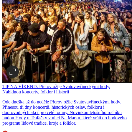
TIP NA VÍKEND: Přerov ožije Svatovavřineckými hody.
Nabídnou koncerty, folklor i historii
Ode dneška až do neděle Přerov ožije Svatovavřineckými hody.
Přinesou tři dny koncertů, historických oslav, folkloru i
doprovodných akcí pro celé rodiny. Novinkou letošního ročníku
budou Hody u Trafačky v ulici Na Marku, které vrátí do hodového
programu lidové tradice, kroje a folklor.