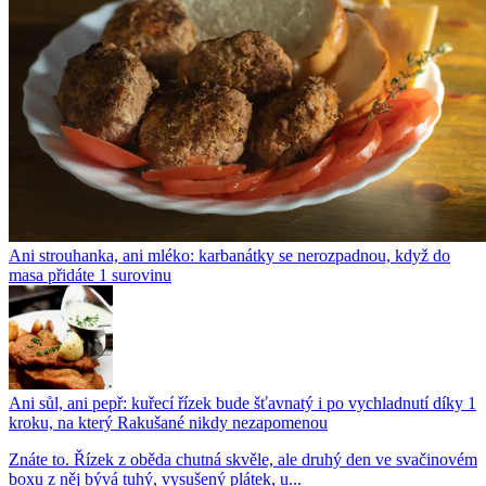
Ani strouhanka, ani mléko: karbanátky se nerozpadnou, když do
masa přidáte 1 surovinu
Ani sůl, ani pepř: kuřecí řízek bude šťavnatý i po vychladnutí díky 1
kroku, na který Rakušané nikdy nezapomenou
Znáte to. Řízek z oběda chutná skvěle, ale druhý den ve svačinovém
boxu z něj bývá tuhý, vysušený plátek, u...