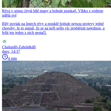
Réva v srpnu chytá bílé mapy a bobule praskají. Vlhko s vedrem
udělá své
Bílý povlak na listech révy a prasklé bobule nejsou projevy jedné
choroby. Je to signál, že se na keři sešlo víc problémů najednou, a
řešit jen jeden z nich nestačí.
Chalupáři-Zahrádkáři
dnes, 14:37
4 min