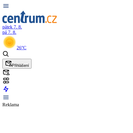
pátek 7. 8.
pá 7. 8.
26°C
Přihlášení
Reklama