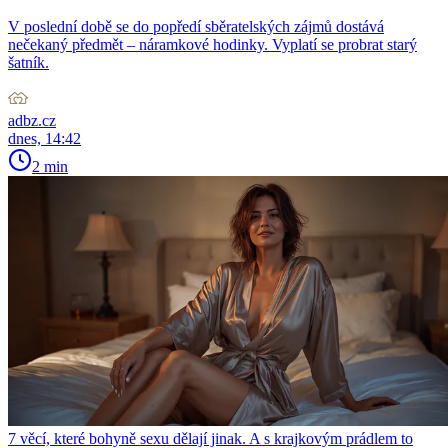
V poslední době se do popředí sběratelských zájmů dostává
nečekaný předmět – náramkové hodinky. Vyplatí se probrat starý
šatník.
adbz.cz
dnes, 14:42
2 min
7 věcí, které bohyně sexu dělají jinak. A s krajkovým prádlem to