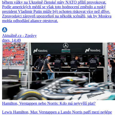
během války na Ukrajině členské státy NATO příliš provokovat.
Podle amerických médií se však toto hodnocení změnilo a ruský
prezident Vladimir Putin může být ochoten riskovat více než dříve.
Zpravodajci zároveň upozorňují na několik scénářů, jak by Moskva
mohla odhodlání aliance otestovat.
Aktuálně.cz - Zprávy
dnes, 14:49
Hamilton, Verstappen nebo Norris: Kdo má nejvyšší plat?
Lewis Hamilton, Max Verstappen a Lando Norris patří mezi nejlépe