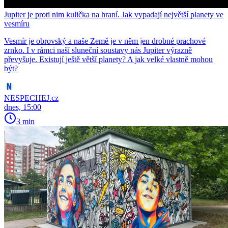
Jupiter je proti nim kulička na hraní. Jak vypadají největší planety ve
vesmíru
Vesmír je obrovský a naše Země je v něm jen drobné prachové
zrnko. I v rámci naší sluneční soustavy nás Jupiter výrazně
převyšuje. Existují ještě větší planety? A jak velké vlastně mohou
být?
NESPECHEJ.cz
dnes, 15:00
3 min