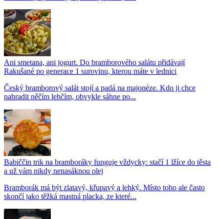
Ani smetana, ani jogurt. Do bramborového salátu přidávají
Rakušané po generace 1 surovinu, kterou máte v lednici
Český bramborový salát stojí a padá na majonéze. Kdo ji chce
nahradit něčím lehčím, obvykle sáhne po...
Babiččin trik na bramboráky funguje vždycky: stačí 1 lžíce do těsta
a už vám nikdy nenasáknou olej
Bramborák má být zlatavý, křupavý a lehký. Místo toho ale často
skončí jako těžká mastná placka, ze které...