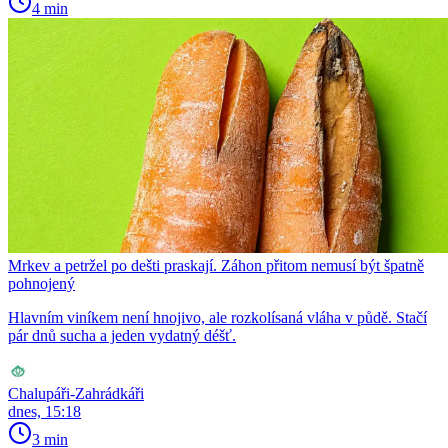
4 min
Mrkev a petržel po dešti praskají. Záhon přitom nemusí být špatně
pohnojený
Hlavním viníkem není hnojivo, ale rozkolísaná vláha v půdě. Stačí
pár dnů sucha a jeden vydatný déšť.
Chalupáři-Zahrádkáři
dnes, 15:18
3 min