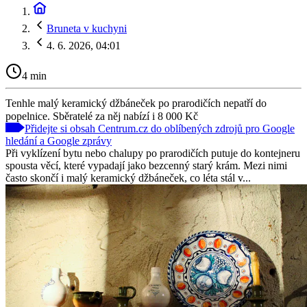
Bruneta v kuchyni
4. 6. 2026, 04:01
4 min
Tenhle malý keramický džbáneček po prarodičích nepatří do
popelnice. Sběratelé za něj nabízí i 8 000 Kč
Přidejte si obsah Centrum.cz do oblíbených zdrojů pro Google
hledání a Google zprávy
Při vyklízení bytu nebo chalupy po prarodičích putuje do kontejneru
spousta věcí, které vypadají jako bezcenný starý krám. Mezi nimi
často skončí i malý keramický džbáneček, co léta stál v...