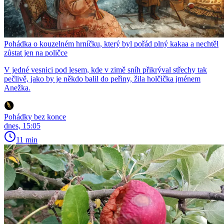
Pohádka o kouzelném hrníčku, který byl pořád plný kakaa a nechtěl
zůstat jen na poličce
V jedné vesnici pod lesem, kde v zimě sníh přikrýval střechy tak
pečlivě, jako by je někdo balil do peřiny, žila holčička jménem
Anežka.
Pohádky bez konce
dnes, 15:05
11 min