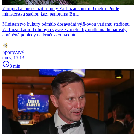
Zbrojovka musí snížit tribuny Za Lužánkami o 9 metrů. Podle
ministerstva stadion kazí panorama Brna
Ministerstvo kultury odmítlo dosavadní výškovou variantu stadionu
Za Lužánkami. Tribuny o výšce 37 metrů by podle úřadu narušily
chráněné pohledy na brněnskou vedutu.
SportyŽivě
dnes, 15:13
3 min