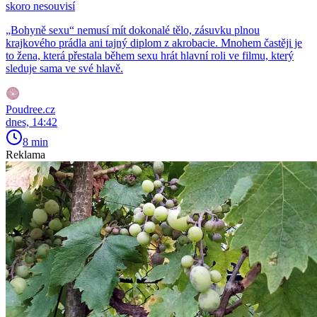
skoro nesouvisí
„Bohyně sexu“ nemusí mít dokonalé tělo, zásuvku plnou
krajkového prádla ani tajný diplom z akrobacie. Mnohem častěji je
to žena, která přestala během sexu hrát hlavní roli ve filmu, který
sleduje sama ve své hlavě.
Poudree.cz
dnes, 14:42
8 min
Reklama