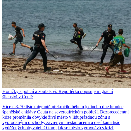
Honičky s policií a zoufalství. Reportérka popisuje migrační
šílenství v Ceutě
Více než 70 tisíc migrantů překročilo během jediného dne hranice
španělské enklávy Ceuta na severoafrickém pobřeží. Bezprecedentní
krize proměnila obvykle živé město v liduprázdnou zónu s
vyprodanými obchody, zavřenými restauracemi a desítkami tisíc
vyděšených obyvatel. O tom, jak se město vyrovnává s krizí,