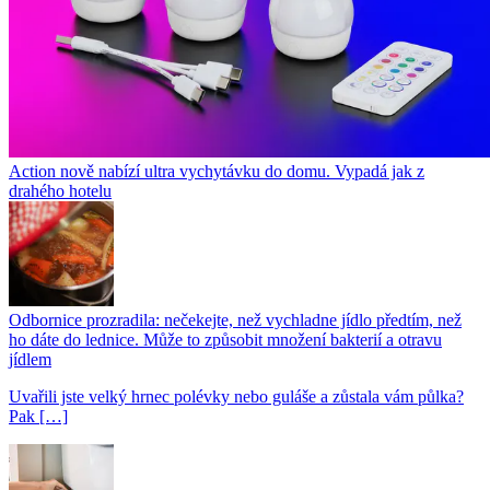
Action nově nabízí ultra vychytávku do domu. Vypadá jak z
drahého hotelu
Odbornice prozradila: nečekejte, než vychladne jídlo předtím, než
ho dáte do lednice. Může to způsobit množení bakterií a otravu
jídlem
Uvařili jste velký hrnec polévky nebo guláše a zůstala vám půlka?
Pak […]