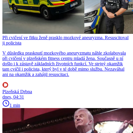
Při cvičení ve fitku ženě prasklo mozkové aneuryzma. Resuscitoval
ji policista
V důsledku prasknutí mozkového aneuryzmatu náhle zkolabovala
při cvičení v plzeňském fitness centru mladá žena. Současně u ní
došlo i k zástavě základních životních funkcí. Ve stejný okamžik
tam cvičil i policista, který byl v té době mimo službu. Nezaváhal
ani na okamžik a zahájil resuscitaci.
Plzeňská Drbna
dnes, 04:31
1 min