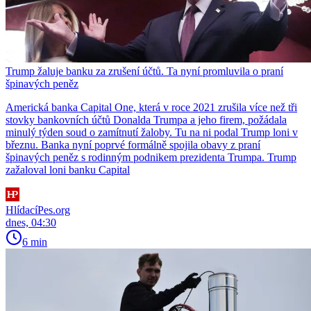
Trump žaluje banku za zrušení účtů. Ta nyní promluvila o praní
špinavých peněz
Americká banka Capital One, která v roce 2021 zrušila více než tři
stovky bankovních účtů Donalda Trumpa a jeho firem, požádala
minulý týden soud o zamítnutí žaloby. Tu na ni podal Trump loni v
březnu. Banka nyní poprvé formálně spojila obavy z praní
špinavých peněz s rodinným podnikem prezidenta Trumpa. Trump
zažaloval loni banku Capital
HlídacíPes.org
dnes, 04:30
6 min