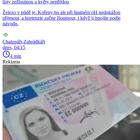
listy zežloutnou a květy nepřijdou
Železo v půdě je. Kořeny ho ale při špatném pH nedokážou
přijmout, a hortenzie začne žloutnout, i když ji hnojíte podle
návodu.
Chalupáři-Zahrádkáři
dnes, 04:15
4 min
Reklama