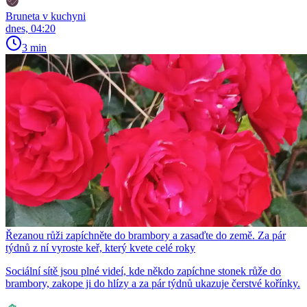
Bruneta v kuchyni
dnes, 04:20
3 min
Řezanou růži zapíchněte do brambory a zasaďte do země. Za pár
týdnů z ní vyroste keř, který kvete celé roky
Sociální sítě jsou plné videí, kde někdo zapíchne stonek růže do
brambory, zakope ji do hlízy a za pár týdnů ukazuje čerstvé kořínky.