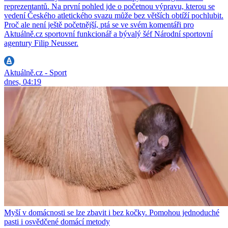
reprezentantů. Na první pohled jde o početnou výpravu, kterou se
vedení Českého atletického svazu může bez větších obtíží pochlubit.
Proč ale není ještě početnější, ptá se ve svém komentáři pro
Aktuálně.cz sportovní funkcionář a bývalý šéf Národní sportovní
agentury Filip Neusser.
Aktuálně.cz - Sport
dnes, 04:19
Myší v domácnosti se lze zbavit i bez kočky. Pomohou jednoduché
pasti i osvědčené domácí metody