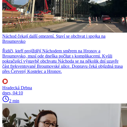
Náchod čekají další omezení. Staví se obchvat i spojka na
Broumovsko
Řidiči, kteří projíždějí Náchodem směrem na Hronov a
Broumovsko, musí ode dneška počítat s komplikacemi. Kvůli
pokračující výstavbě obchvatu Náchoda se na několik dní uzavře
část frekventované Broumovské ulice. Dopravu čeká objízdná trasa
přes Červený Kostelec a Hronov.
Hradecká Drbna
dnes, 04:10
2 min