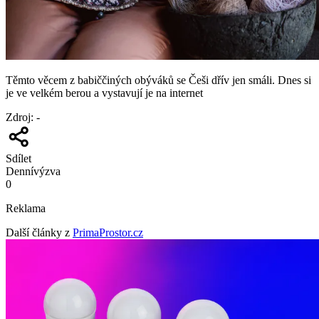
Těmto věcem z babiččiných obýváků se Češi dřív jen smáli. Dnes si
je ve velkém berou a vystavují je na internet
Zdroj
:
-
Sdílet
Denní
výzva
0
Reklama
Další články z
PrimaProstor.cz