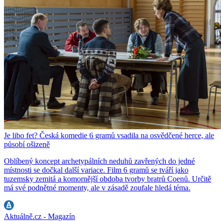
Je libo fet? Česká komedie 6 gramů vsadila na osvědčené herce, ale
působí ošizeně
Oblíbený koncept archetypálních neduhů zavřených do jedné
místnosti se dočkal další variace. Film 6 gramů se tváří jako
tuzemsky zemitá a komornější obdoba tvorby bratrů Coenů. Určitě
má své podnětné momenty, ale v zásadě zoufale hledá téma.
Aktuálně.cz - Magazín