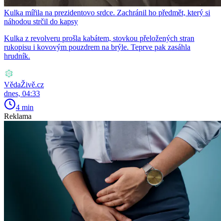
Kulka mířila na prezidentovo srdce. Zachránil ho předmět, který si
náhodou strčil do kapsy
Kulka z revolveru prošla kabátem, stovkou přeložených stran
rukopisu i kovovým pouzdrem na brýle. Teprve pak zasáhla
hrudník.
VědaŽivě.cz
dnes, 04:33
4 min
Reklama