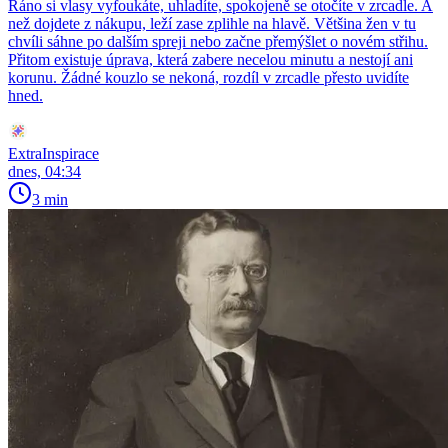
Ráno si vlasy vyfoukáte, uhladíte, spokojeně se otočíte v zrcadle. A
než dojdete z nákupu, leží zase zplihle na hlavě. Většina žen v tu
chvíli sáhne po dalším spreji nebo začne přemýšlet o novém střihu.
Přitom existuje úprava, která zabere necelou minutu a nestojí ani
korunu. Žádné kouzlo se nekoná, rozdíl v zrcadle přesto uvidíte
hned.
ExtraInspirace
dnes, 04:34
3 min