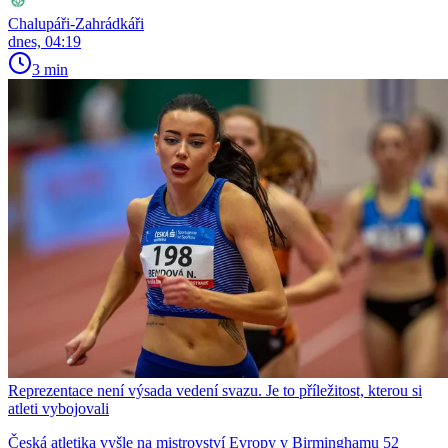
Chalupáři-Zahrádkáři
dnes, 04:19
3 min
Reprezentace není výsada vedení svazu. Je to příležitost, kterou si
atleti vybojovali
Česká atletika vyšle na mistrovství Evropy v Birminghamu 52