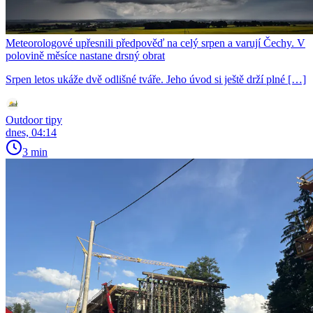
Meteorologové upřesnili předpověď na celý srpen a varují Čechy. V
polovině měsíce nastane drsný obrat
Srpen letos ukáže dvě odlišné tváře. Jeho úvod si ještě drží plné […]
Outdoor tipy
dnes, 04:14
3 min