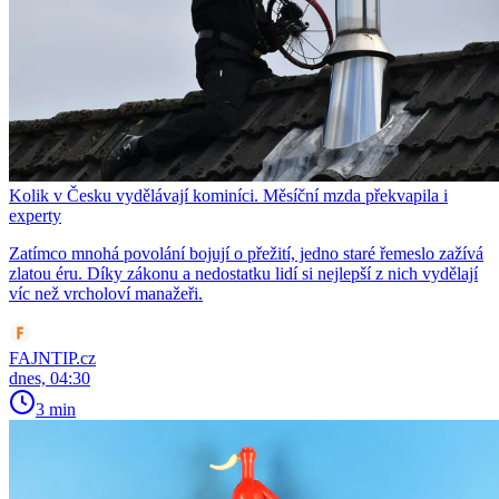
Kolik v Česku vydělávají kominíci. Měsíční mzda překvapila i
experty
Zatímco mnohá povolání bojují o přežití, jedno staré řemeslo zažívá
zlatou éru. Díky zákonu a nedostatku lidí si nejlepší z nich vydělají
víc než vrcholoví manažeři.
FAJNTIP.cz
dnes, 04:30
3 min