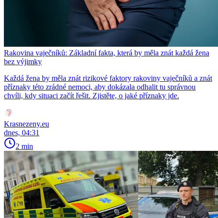
Rakovina vaječníků: Základní fakta, která by měla znát každá žena
bez výjimky
Každá žena by měla znát rizikové faktory rakoviny vaječníků a znát
příznaky této zrádné nemoci, aby dokázala odhalit tu správnou
chvíli, kdy situaci začít řešit. Zjistěte, o jaké příznaky jde.
Krasnezeny.eu
dnes, 04:31
2 min