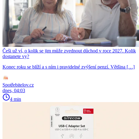
Češi už ví, o kolik se jim může zvednout důchod v roce 2027. Kolik
dostanete vy?
Konec roku se blíží a s ním i pravidelné zvýšení penzí. Většina […]
Spotřebitelov.cz
dnes, 04:03
4 min