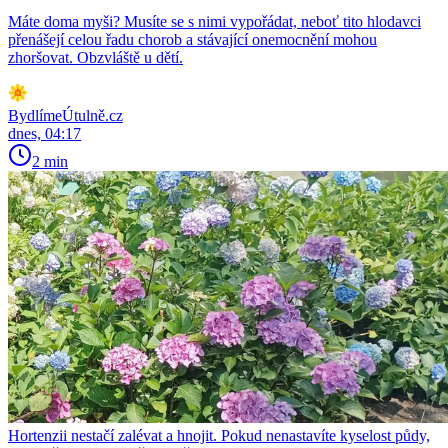
Máte doma myši? Musíte se s nimi vypořádat, neboť tito hlodavci
přenášejí celou řadu chorob a stávající onemocnění mohou
zhoršovat. Obzvláště u dětí.
BydlímeÚtulně.cz
dnes, 04:17
2 min
Hortenzii nestačí zalévat a hnojit. Pokud nenastavíte kyselost půdy,