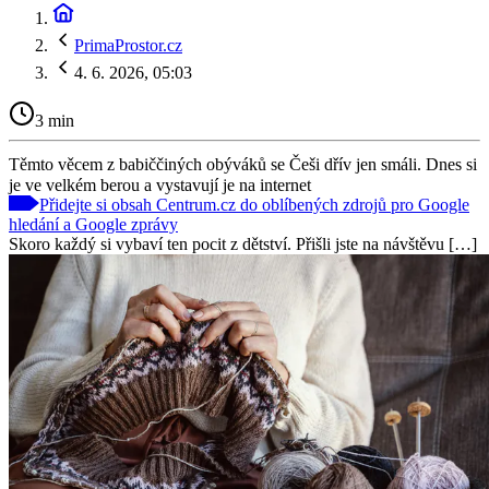
PrimaProstor.cz
4. 6. 2026, 05:03
3 min
Těmto věcem z babiččiných obýváků se Češi dřív jen smáli. Dnes si
je ve velkém berou a vystavují je na internet
Přidejte si obsah Centrum.cz do oblíbených zdrojů pro Google
hledání a Google zprávy
Skoro každý si vybaví ten pocit z dětství. Přišli jste na návštěvu […]