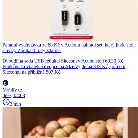
Parádní vychytávka za 68 Kč v Actionu nahradí set, který jinde stojí
stovky. Záruka 3 roky zdarma
Dvoudílná sada USB redukcí Sitecom v Action stojí 68,30 Kč.
Funkčně srovnatelná dvojice na Alze vyjde na 338 Kč, přímo u
Sitecomu na přibližně 507 Kč.
Mobify.cz
dnes, 04:03
3 min