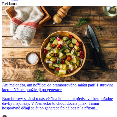
Reklama
Ani majonéza, ani hořčice: do bramborového salátu patří 1 surovina,
kterou Němci používají po generace
Bramborový salát si u nás většina lidí neumí představit bez pořádné
dávky majonézy. V Německu to chodí docela jinak. Tamní
hospodyně dělají salát po generace úplně bez ní a přitom...