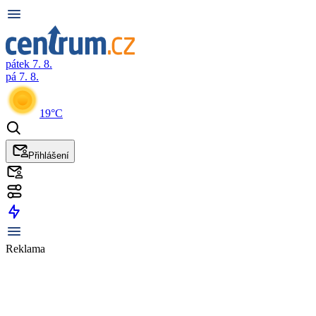
pátek 7. 8.
pá 7. 8.
19°C
Přihlášení
Reklama