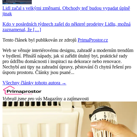
Lidl začal s velkými změnami. Obchody teď budou vypadat úplně
jinak
Kdo v posledních týdnech zašel do některé prodejny Lidlu, možná
zaznamenal, že […]
Tento článek byl publikován ze zdrojů
PrimaProstor.cz
Web se věnuje interiérovému designu, zahradě a moderním trendům
v bydlení. Přináší nápady, jak si zařídit útulný byt, praktické rady
pro údržbu domácnosti i inspiraci na dekorace nebo renovace.
Nechybí ani tipy na zahradní úpravy, pěstování či chytrá řešení pro
úsporu prostoru. Články jsou psané...
Všechny články tohoto autora →
Vybrali jsme pro vás
Magazíny a zajímavosti