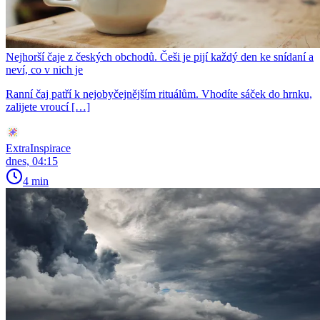
Nejhorší čaje z českých obchodů. Češi je pijí každý den ke snídaní a
neví, co v nich je
Ranní čaj patří k nejobyčejnějším rituálům. Vhodíte sáček do hrnku,
zalijete vroucí […]
ExtraInspirace
dnes, 04:15
4 min