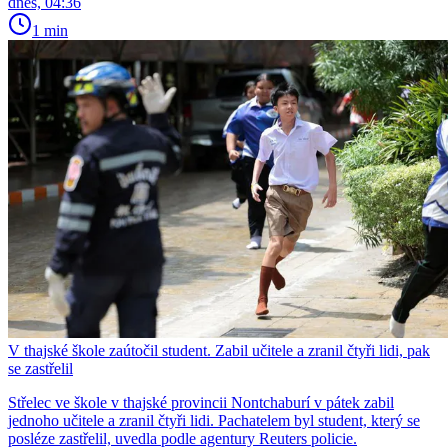
dnes, 04:36
1 min
V thajské škole zaútočil student. Zabil učitele a zranil čtyři lidi, pak
se zastřelil
Střelec ve škole v thajské provincii Nontchaburí v pátek zabil
jednoho učitele a zranil čtyři lidi. Pachatelem byl student, který se
posléze zastřelil, uvedla podle agentury Reuters policie.