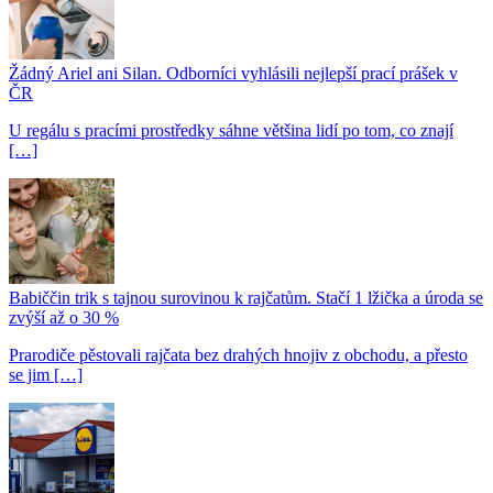
Žádný Ariel ani Silan. Odborníci vyhlásili nejlepší prací prášek v
ČR
U regálu s pracími prostředky sáhne většina lidí po tom, co znají
[…]
Babiččin trik s tajnou surovinou k rajčatům. Stačí 1 lžička a úroda se
zvýší až o 30 %
Prarodiče pěstovali rajčata bez drahých hnojiv z obchodu, a přesto
se jim […]