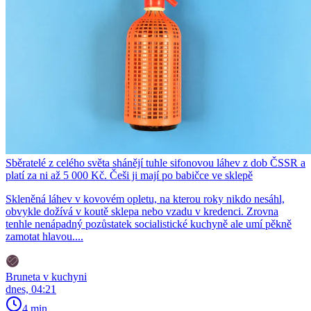
Sběratelé z celého světa shánějí tuhle sifonovou láhev z dob ČSSR a
platí za ni až 5 000 Kč. Češi ji mají po babičce ve sklepě
Skleněná láhev v kovovém opletu, na kterou roky nikdo nesáhl,
obvykle dožívá v koutě sklepa nebo vzadu v kredenci. Zrovna
tenhle nenápadný pozůstatek socialistické kuchyně ale umí pěkně
zamotat hlavou....
Bruneta v kuchyni
dnes, 04:21
4 min