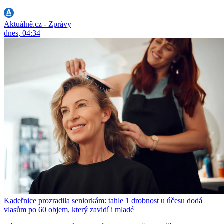
Aktuálně.cz - Zprávy
dnes, 04:34
Kadeřnice prozradila seniorkám: tahle 1 drobnost u účesu dodá
vlasům po 60 objem, který zavidí i mladé