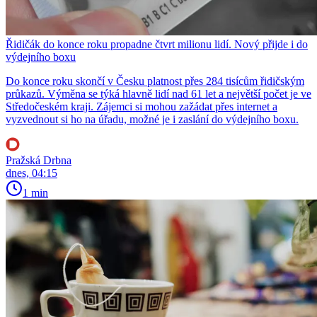
Řidičák do konce roku propadne čtvrt milionu lidí. Nový přijde i do
výdejního boxu
Do konce roku skončí v Česku platnost přes 284 tisícům řidičským
průkazů. Výměna se týká hlavně lidí nad 61 let a největší počet je ve
Středočeském kraji. Zájemci si mohou zažádat přes internet a
vyzvednout si ho na úřadu, možné je i zaslání do výdejního boxu.
Pražská Drbna
dnes, 04:15
1 min