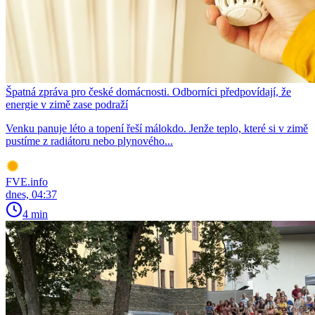
Špatná zpráva pro české domácnosti. Odborníci předpovídají, že
energie v zimě zase podraží
Venku panuje léto a topení řeší málokdo. Jenže teplo, které si v zimě
pustíme z radiátoru nebo plynového...
FVE.info
dnes, 04:37
4 min