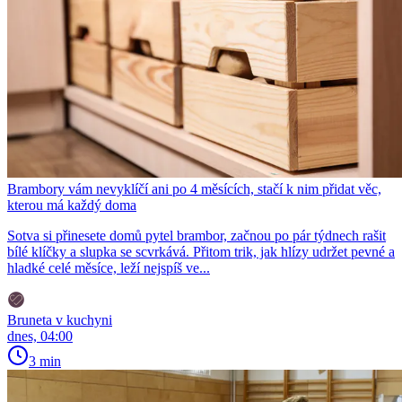
Brambory vám nevyklíčí ani po 4 měsících, stačí k nim přidat věc,
kterou má každý doma
Sotva si přinesete domů pytel brambor, začnou po pár týdnech rašit
bílé klíčky a slupka se scvrkává. Přitom trik, jak hlízy udržet pevné a
hladké celé měsíce, leží nejspíš ve...
Bruneta v kuchyni
dnes, 04:00
3 min