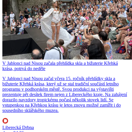
V Jablonci nad Nisou začala přehlídka skla a bižuterie Křehká
krása, potrvá do neděle
V Jablonci nad Nisou začal včera 15. ročník přehlídky skla a
bižuterie Křehká krása, který už se stal tradiční součástí letního
programu v podhorském městě. Svou produkci na výstavišti
prezentuje pět desítek firem nejen z Libereckého kraje. Na zahájení
dorazilo navzdory tropickému počasí několik stovek lidí. Se
vstupenkou na Křehkou krásu je letos znovu možné zamířit i do
sousedního sklářského muzea.
Liberecká Drbna