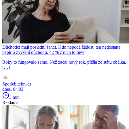
Důchodci mají poslední šanci. Kdo nepodá žádost, ten nedostane
papír o zvýšení důchodu. 42 % z nich to neví
Roky to fungovalo samo. Než začal nový rok, přišla ze státu obálka,
[…]
Spotřebitelov.cz
dnes, 04:03
3 min
Reklama