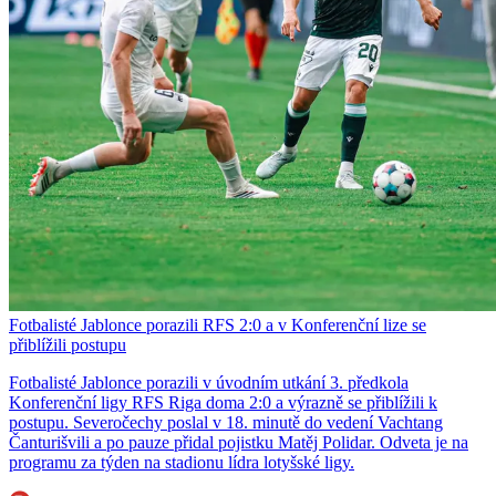
Fotbalisté Jablonce porazili RFS 2:0 a v Konferenční lize se
přiblížili postupu
Fotbalisté Jablonce porazili v úvodním utkání 3. předkola
Konferenční ligy RFS Riga doma 2:0 a výrazně se přiblížili k
postupu. Severočechy poslal v 18. minutě do vedení Vachtang
Čanturišvili a po pauze přidal pojistku Matěj Polidar. Odveta je na
programu za týden na stadionu lídra lotyšské ligy.