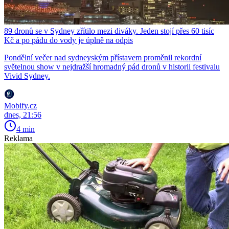
89 dronů se v Sydney zřítilo mezi diváky. Jeden stojí přes 60 tisíc
Kč a po pádu do vody je úplně na odpis
Pondělní večer nad sydneyským přístavem proměnil rekordní
světelnou show v nejdražší hromadný pád dronů v historii festivalu
Vivid Sydney.
Mobify.cz
dnes, 21:56
4 min
Reklama