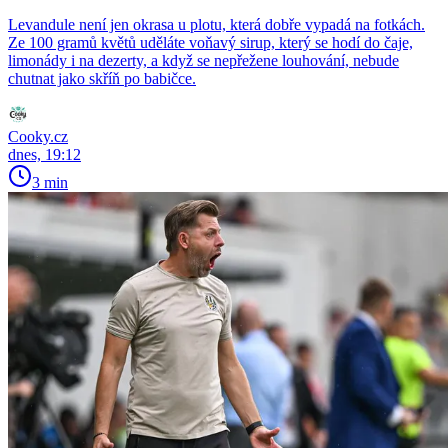
Levandule není jen okrasa u plotu, která dobře vypadá na fotkách.
Ze 100 gramů květů uděláte voňavý sirup, který se hodí do čaje,
limonády i na dezerty, a když se nepřežene louhování, nebude
chutnat jako skříň po babičce.
Cooky.cz
dnes, 19:12
3 min