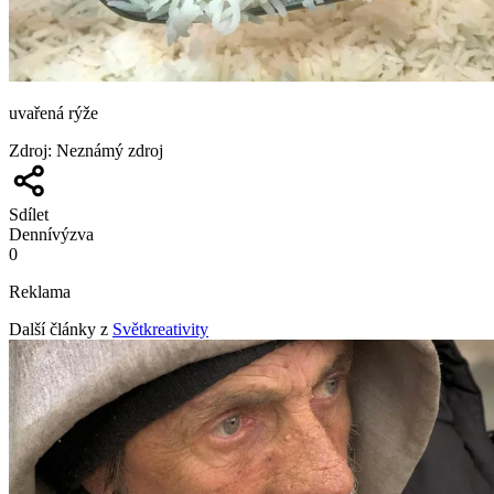
uvařená rýže
Zdroj
:
Neznámý zdroj
Sdílet
Denní
výzva
0
Reklama
Další články z
Světkreativity