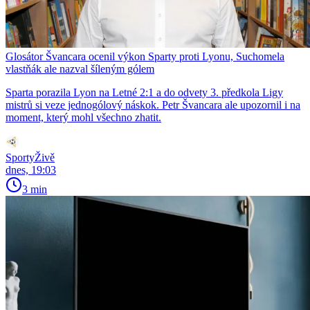
Glosátor Švancara ocenil výkon Sparty proti Lyonu, Suchomela
vlastňák ale nazval šíleným gólem
Sparta porazila Lyon na Letné 2:1 a do odvety 3. předkola Ligy
mistrů si veze jednogólový náskok. Petr Švancara ale upozornil i na
moment, který mohl všechno zhatit.
SportyŽivě
dnes, 19:03
3 min