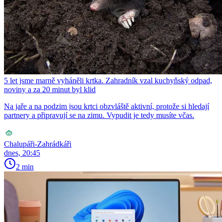
5 let jsme marně vyháněli krtka. Zahradník vzal kuchyňský odpad,
noviny a za 20 minut byl klid
Na jaře a na podzim jsou krtci obzvláště aktivní, protože si hledají
partnery a připravují se na zimu. Vypudit je tedy musíte včas.
Chalupáři-Zahrádkáři
dnes, 20:45
2 min