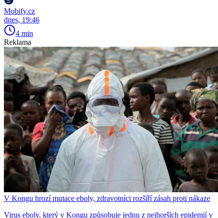
Mobify.cz
dnes, 19:46
4 min
Reklama
V Kongu hrozí mutace eboly, zdravotníci rozšíří zásah proti nákaze
Virus eboly, který v Kongu způsobuje jednu z nejhorších epidemií v