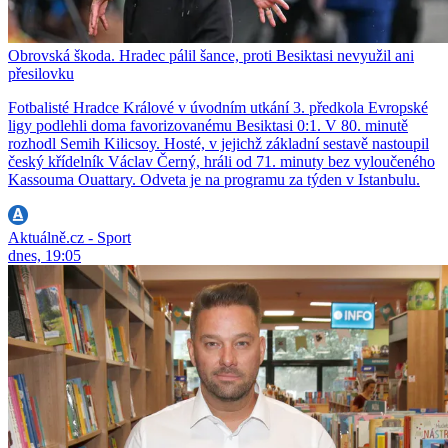
Obrovská škoda. Hradec pálil šance, proti Besiktasi nevyužil ani
přesilovku
Fotbalisté Hradce Králové v úvodním utkání 3. předkola Evropské
ligy podlehli doma favorizovanému Besiktasi 0:1. V 80. minutě
rozhodl Semih Kilicsoy. Hosté, v jejichž základní sestavě nastoupil
český křídelník Václav Černý, hráli od 71. minuty bez vyloučeného
Kassouma Ouattary. Odveta je na programu za týden v Istanbulu.
Aktuálně.cz - Sport
dnes, 19:05