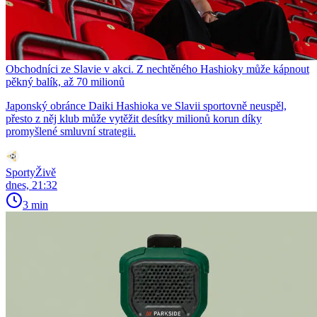
Obchodníci ze Slavie v akci. Z nechtěného Hashioky může kápnout
pěkný balík, až 70 milionů
Japonský obránce Daiki Hashioka ve Slavii sportovně neuspěl,
přesto z něj klub může vytěžit desítky milionů korun díky
promyšlené smluvní strategii.
SportyŽivě
dnes, 21:32
3 min