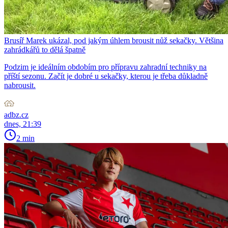
Brusíř Marek ukázal, pod jakým úhlem brousit nůž sekačky. Většina
zahrádkářů to dělá špatně
Podzim je ideálním obdobím pro přípravu zahradní techniky na
příští sezonu. Začít je dobré u sekačky, kterou je třeba důkladně
nabrousit.
adbz.cz
dnes, 21:39
2 min