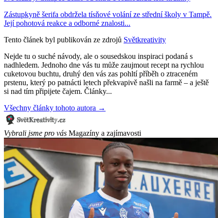
Zástupkyně šerifa obdržela tísňové volání ze střední školy v Tampě.
Její pohotová reakce a odborné znalosti...
Tento článek byl publikován ze zdrojů
Světkreativity
Nejde tu o suché návody, ale o sousedskou inspiraci podaná s
nadhledem. Jednoho dne vás tu může zaujmout recept na rychlou
cuketovou buchtu, druhý den vás zas pohltí příběh o ztraceném
prstenu, který po patnácti letech překvapivě našli na farmě – a ještě
si nad tím připijete čajem. Články...
Všechny články tohoto autora →
Vybrali jsme pro vás
Magazíny a zajímavosti