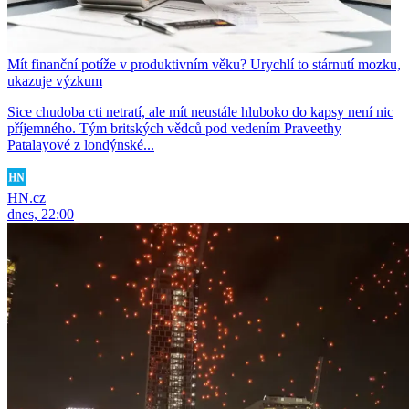
Mít finanční potíže v produktivním věku? Urychlí to stárnutí mozku,
ukazuje výzkum
Sice chudoba cti netratí, ale mít neustále hluboko do kapsy není nic
příjemného. Tým britských vědců pod vedením Praveethy
Patalayové z londýnské...
HN.cz
dnes, 22:00