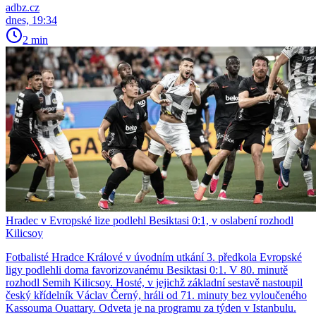
adbz.cz
dnes, 19:34
2 min
Hradec v Evropské lize podlehl Besiktasi 0:1, v oslabení rozhodl
Kilicsoy
Fotbalisté Hradce Králové v úvodním utkání 3. předkola Evropské
ligy podlehli doma favorizovanému Besiktasi 0:1. V 80. minutě
rozhodl Semih Kilicsoy. Hosté, v jejichž základní sestavě nastoupil
český křídelník Václav Černý, hráli od 71. minuty bez vyloučeného
Kassouma Ouattary. Odveta je na programu za týden v Istanbulu.