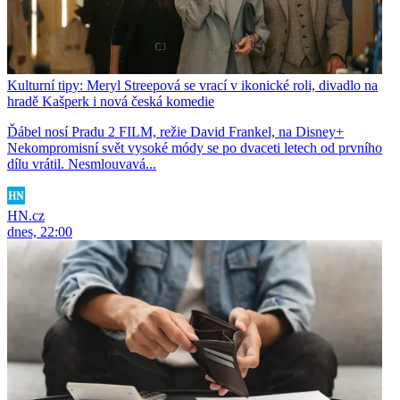
Kulturní tipy: Meryl Streepová se vrací v ikonické roli, divadlo na
hradě Kašperk i nová česká komedie
Ďábel nosí Pradu 2 FILM, režie David Frankel, na Disney+
Nekompromisní svět vysoké módy se po dvaceti letech od prvního
dílu vrátil. Nesmlouvavá...
HN.cz
dnes, 22:00