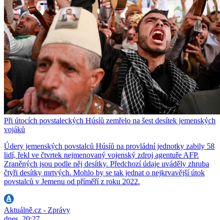
Při útocích povstaleckých Húsíů zemřelo na šest desítek jemenských
vojáků
Údery jemenských povstalců Húsíů na provládní jednotky zabily 58
lidí, řekl ve čtvrtek nejmenovaný vojenský zdroj agentuře AFP.
Zraněných jsou podle něj desítky. Předchozí údaje uváděly zhruba
čtyři desítky mrtvých. Mohlo by se tak jednat o nejkrvavější útok
povstalců v Jemenu od příměří z roku 2022.
Aktuálně.cz - Zprávy
dnes, 20:27