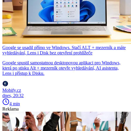
Google se usadil přímo ve Windows. Stačí ALT + mezerník a máte
vyhledávání, Lens i Disk bez otevření prohlížeče
Google spustil samostatnou desktopovou aplikaci pro Windows,
která po stisku Alt + mezerník otevře vyhledávání, AI asistenta,
Lens i přístup k Disku.
Mobify.cz
dnes, 20:32
4 min
Reklama