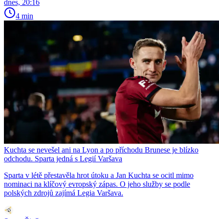
dnes, 20:16
4 min
Kuchta se nevešel ani na Lyon a po příchodu Brunese je blízko
odchodu. Sparta jedná s Legií Varšava
Sparta v létě přestavěla hrot útoku a Jan Kuchta se ocitl mimo
nominaci na klíčový evropský zápas. O jeho služby se podle
polských zdrojů zajímá Legia Varšava.