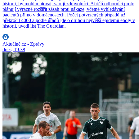
historii, by mohl mutovat, varují zdravotníci. Afričtí odborníci proto
plánují výrazně rozšířit zásah proti nákaze, včetně vyhledávání
pacientů přímo v domácnostech. Počet potvrzených případů už
překročil 4000 a podle úřadů jde o druhou největší epidemii eboly v
historii, uvedl list The Guardian.
Aktuálně.cz - Zprávy
dnes, 19:38