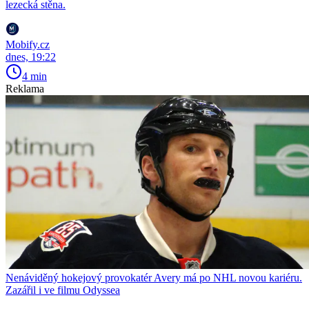
lezecká stěna.
Mobify.cz
dnes, 19:22
4 min
Reklama
Nenáviděný hokejový provokatér Avery má po NHL novou kariéru.
Zazářil i ve filmu Odyssea