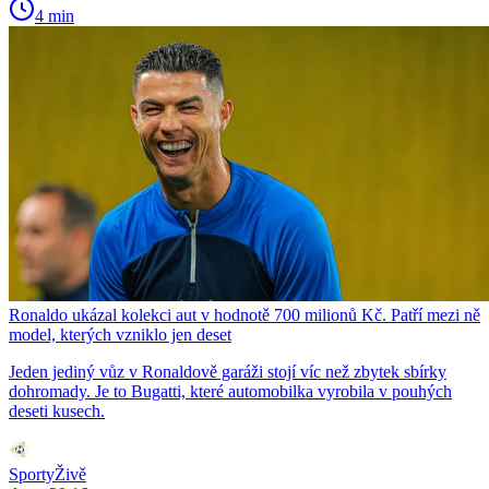
4 min
Ronaldo ukázal kolekci aut v hodnotě 700 milionů Kč. Patří mezi ně
model, kterých vzniklo jen deset
Jeden jediný vůz v Ronaldově garáži stojí víc než zbytek sbírky
dohromady. Je to Bugatti, které automobilka vyrobila v pouhých
deseti kusech.
SportyŽivě