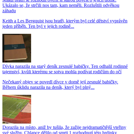
Ukázalo se, že strčili nos tam, kam neměli. Rozluštili odvěkou
záhadu
Keith a Les Bergquist jsou bratři, kterým byl celé dětství vyprávěn
jeden příběh. Ten byl v jejich rodině...
Dívka narazila na starý deník zesnulé babičky. Ten odhalil rodinné
tajemství, kvůli kterému se sotva mohla podívat rodičům do očí
Nečekaný objev se povedl dívce v domě její zesnulé babičky.
Během úklidu narazila na deník, který byl plný...
Dorazila na místo, aniž by tušila, že zažije nejdramatičtější vteřiny
své služby. Chlapce dělilo od smrti 1 rozhodnutí této hrdinky