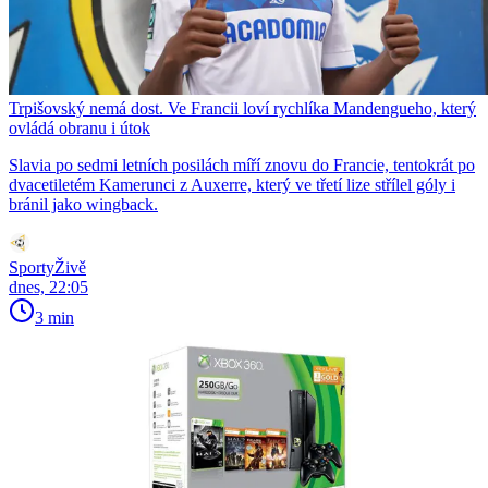
Trpišovský nemá dost. Ve Francii loví rychlíka Mandengueho, který
ovládá obranu i útok
Slavia po sedmi letních posilách míří znovu do Francie, tentokrát po
dvacetiletém Kamerunci z Auxerre, který ve třetí lize střílel góly i
bránil jako wingback.
SportyŽivě
dnes, 22:05
3 min