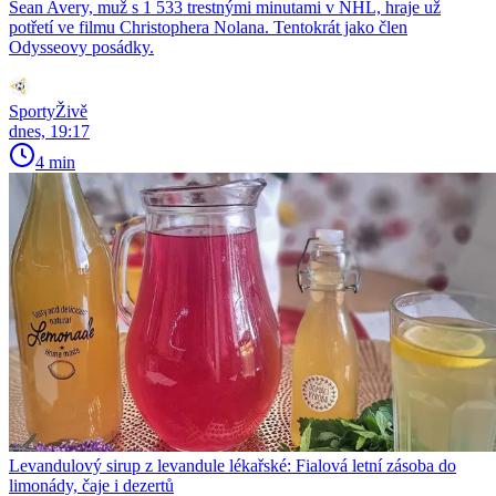
Sean Avery, muž s 1 533 trestnými minutami v NHL, hraje už
potřetí ve filmu Christophera Nolana. Tentokrát jako člen
Odysseovy posádky.
SportyŽivě
dnes, 19:17
4 min
Levandulový sirup z levandule lékařské: Fialová letní zásoba do
limonády, čaje i dezertů