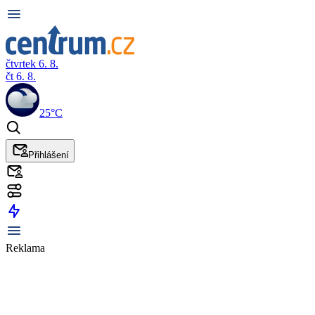
čtvrtek 6. 8.
čt 6. 8.
25°C
Přihlášení
Reklama