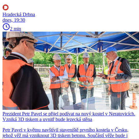
Hradecká Drbna
dnes, 19:30
2 min
Prezident Petr Pavel se přijel podívat na nový kostel v Neratovicích.
Vzniká 3D tiskem a uvnitř bude lezecká stěna
Petr Pavel v květnu navštívil staveniště prvního kostela v Česku,
jehož věž má vzniknout 3D tiskem betonu. Součástí věže bude i