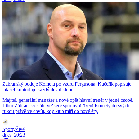
Zábranský buduje Kometu po vzoru Fergusona. Kučeřík popisuje,
jak šéf kontroluje každý detail klubu
Majitel, generální manažer a nově opět hlavní trenér v jedné osobě.
Libor Zábranský stáhl veškeré sportovní řízení Komety do svých
rukou právě ve chvíli, kdy klub míří do nové éry.
SportyŽivě
dnes, 20:23