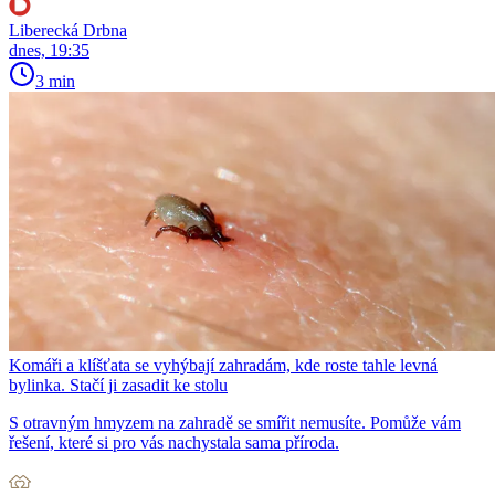
Liberecká Drbna
dnes, 19:35
3 min
Komáři a klíšťata se vyhýbají zahradám, kde roste tahle levná
bylinka. Stačí ji zasadit ke stolu
S otravným hmyzem na zahradě se smířit nemusíte. Pomůže vám
řešení, které si pro vás nachystala sama příroda.