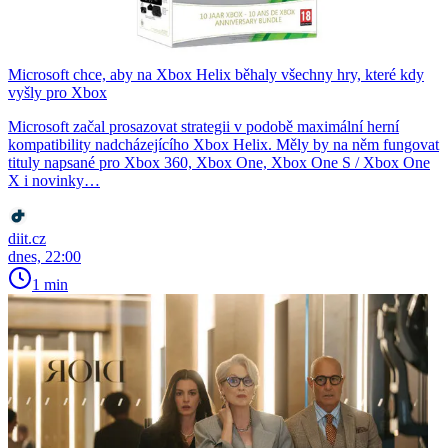
Microsoft chce, aby na Xbox Helix běhaly všechny hry, které kdy
vyšly pro Xbox
Microsoft začal prosazovat strategii v podobě maximální herní
kompatibility nadcházejícího Xbox Helix. Měly by na něm fungovat
tituly napsané pro Xbox 360, Xbox One, Xbox One S / Xbox One
X i novinky…
diit.cz
dnes, 22:00
1 min