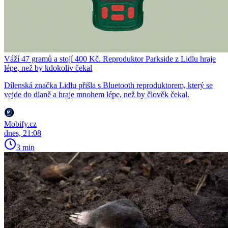
Váží 47 gramů a stojí 400 Kč. Reproduktor Parkside z Lidlu hraje
lépe, než by kdokoliv čekal
Dílenská značka Lidlu přišla s Bluetooth reproduktorem, který se
vejde do dlaně a hraje mnohem lépe, než by člověk čekal.
Mobify.cz
dnes, 21:08
3 min