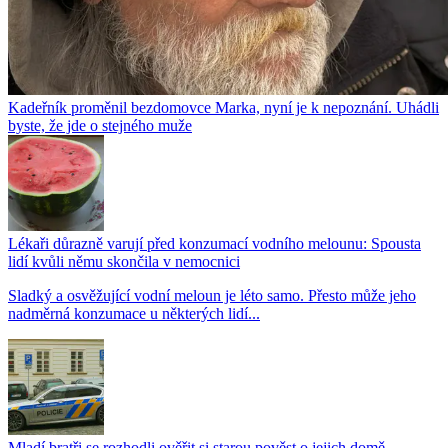
Kadeřník proměnil bezdomovce Marka, nyní je k nepoznání. Uhádli
byste, že jde o stejného muže
Lékaři důrazně varují před konzumací vodního melounu: Spousta
lidí kvůli němu skončila v nemocnici
Sladký a osvěžující vodní meloun je léto samo. Přesto může jeho
nadměrná konzumace u některých lidí...
Mladí bratři se rozhodli ověřit si starou pověst o jejich domě.