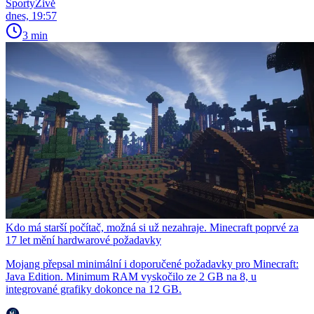
SportyŽivě
dnes, 19:57
3 min
Kdo má starší počítač, možná si už nezahraje. Minecraft poprvé za
17 let mění hardwarové požadavky
Mojang přepsal minimální i doporučené požadavky pro Minecraft:
Java Edition. Minimum RAM vyskočilo ze 2 GB na 8, u
integrované grafiky dokonce na 12 GB.