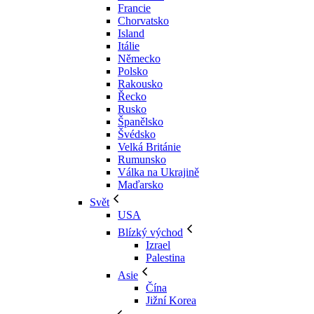
Francie
Chorvatsko
Island
Itálie
Německo
Polsko
Rakousko
Řecko
Rusko
Španělsko
Švédsko
Velká Británie
Rumunsko
Válka na Ukrajině
Maďarsko
Svět
USA
Blízký východ
Izrael
Palestina
Asie
Čína
Jižní Korea