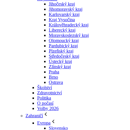
Jihočeský kraj
Jihomoravský kraj
Karlovarský kraj
Kraj Vysočina
Králověhradecký kraj
Liberecký kraj
Moravskoslezský kraj
Olomoucký kraj
Pardubický kraj
Plzeňský kraj
Středočeský kraj
Ústecký kraj
Zlínský kraj
Praha
Brno
Ostrava
Školství
Zdravotnictví
Politika
O počasí
Volby 2026
Zahraničí
Evropa
Slovensko