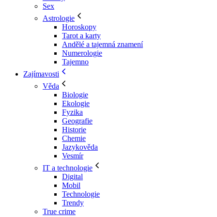
Sex
Astrologie
Horoskopy
Tarot a karty
Andělé a tajemná znamení
Numerologie
Tajemno
Zajímavosti
Věda
Biologie
Ekologie
Fyzika
Geografie
Historie
Chemie
Jazykověda
Vesmír
IT a technologie
Digital
Mobil
Technologie
Trendy
True crime