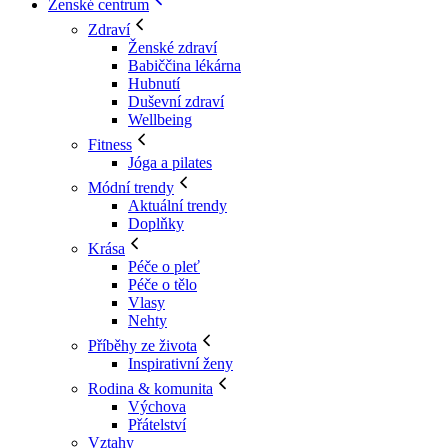
Ženské centrum
Zdraví
Ženské zdraví
Babiččina lékárna
Hubnutí
Duševní zdraví
Wellbeing
Fitness
Jóga a pilates
Módní trendy
Aktuální trendy
Doplňky
Krása
Péče o pleť
Péče o tělo
Vlasy
Nehty
Příběhy ze života
Inspirativní ženy
Rodina & komunita
Výchova
Přátelství
Vztahy