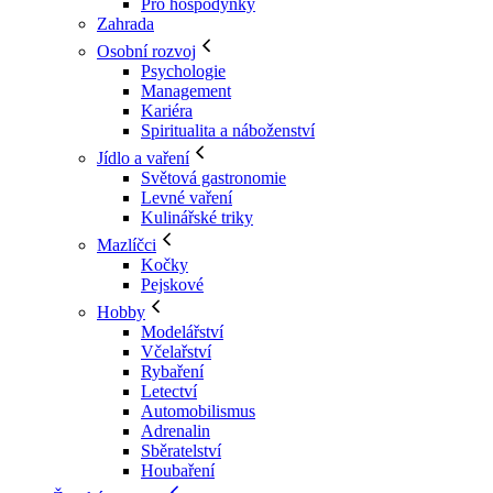
Pro hospodyňky
Zahrada
Osobní rozvoj
Psychologie
Management
Kariéra
Spiritualita a náboženství
Jídlo a vaření
Světová gastronomie
Levné vaření
Kulinářské triky
Mazlíčci
Kočky
Pejskové
Hobby
Modelářství
Včelařství
Rybaření
Letectví
Automobilismus
Adrenalin
Sběratelství
Houbaření