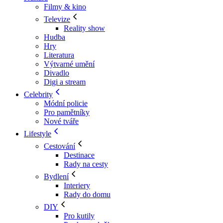
Filmy & kino
Televize
Reality show
Hudba
Hry
Literatura
Výtvarné umění
Divadlo
Digi a stream
Celebrity
Módní policie
Pro pamětníky
Nové tváře
Lifestyle
Cestování
Destinace
Rady na cesty
Bydlení
Interiery
Rady do domu
DIY
Pro kutily