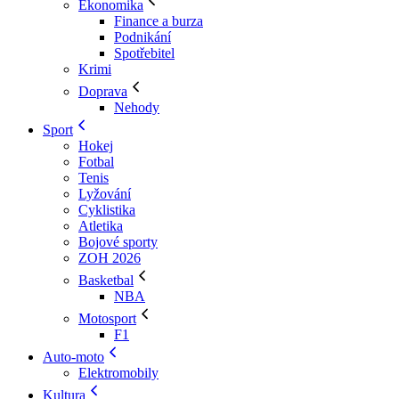
Ekonomika
Finance a burza
Podnikání
Spotřebitel
Krimi
Doprava
Nehody
Sport
Hokej
Fotbal
Tenis
Lyžování
Cyklistika
Atletika
Bojové sporty
ZOH 2026
Basketbal
NBA
Motosport
F1
Auto-moto
Elektromobily
Kultura