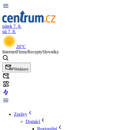
pátek 7. 8.
pá 7. 8.
26°C
Internet
Firmy
Recepty
Slovníky
Přihlášení
Zprávy
Domácí
Regionální