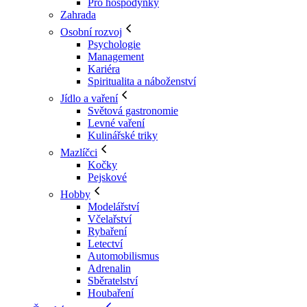
Pro hospodyňky
Zahrada
Osobní rozvoj
Psychologie
Management
Kariéra
Spiritualita a náboženství
Jídlo a vaření
Světová gastronomie
Levné vaření
Kulinářské triky
Mazlíčci
Kočky
Pejskové
Hobby
Modelářství
Včelařství
Rybaření
Letectví
Automobilismus
Adrenalin
Sběratelství
Houbaření