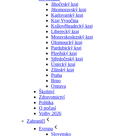
Jihočeský kraj
Jihomoravský kraj
Karlovarský kraj
Kraj Vysočina
Králověhradecký kraj
Liberecký kraj
Moravskoslezský kraj
Olomoucký kraj
Pardubický kraj
Plzeňský kraj
Středočeský kraj
Ústecký kraj
Zlínský kraj
Praha
Brno
Ostrava
Školství
Zdravotnictví
Politika
O počasí
Volby 2026
Zahraničí
Evropa
Slovensko