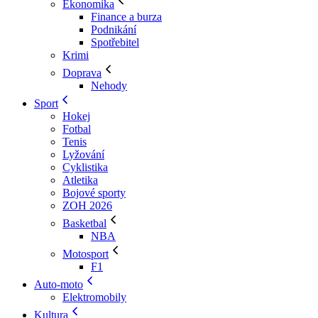
Ekonomika
Finance a burza
Podnikání
Spotřebitel
Krimi
Doprava
Nehody
Sport
Hokej
Fotbal
Tenis
Lyžování
Cyklistika
Atletika
Bojové sporty
ZOH 2026
Basketbal
NBA
Motosport
F1
Auto-moto
Elektromobily
Kultura