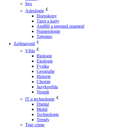
Sex
Astrologie
Horoskopy
Tarot a karty
Andělé a tajemná znamení
Numerologie
Tajemno
Zajímavosti
Věda
Biologie
Ekologie
Fyzika
Geografie
Historie
Chemie
Jazykověda
Vesmír
IT a technologie
Digital
Mobil
Technologie
Trendy
True crime