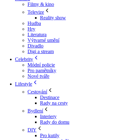
Filmy & kino
Televize
Reality show
Hudba
Hry
Literatura
Výtvarné umění
Divadlo
Digi a stream
Celebrity
Módní policie
Pro pamětníky
Nové tváře
Lifestyle
Cestování
Destinace
Rady na cesty
Bydlení
Interiery
Rady do domu
DIY
Pro kutily