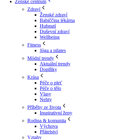
Ženské centrum
Zdraví
Ženské zdraví
Babiččina lékárna
Hubnutí
Duševní zdraví
Wellbeing
Fitness
Jóga a pilates
Módní trendy
Aktuální trendy
Doplňky
Krása
Péče o pleť
Péče o tělo
Vlasy
Nehty
Příběhy ze života
Inspirativní ženy
Rodina & komunita
Výchova
Přátelství
Vztahy