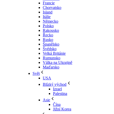
Francie
Chorvatsko
Island
Itálie
Německo
Polsko
Rakousko
Řecko
Rusko
Španělsko
Švédsko
Velká Británie
Rumunsko
Válka na Ukrajině
Maďarsko
Svět
USA
Blízký východ
Izrael
Palestina
Asie
Čína
Jižní Korea