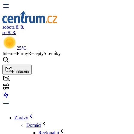
sobota 8. 8.
so 8. 8.
25°C
Internet
Firmy
Recepty
Slovníky
Přihlášení
Zprávy
Domácí
Regionální