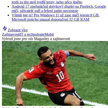
jestli za tím stojí tvrdší tresty, nebo něco jiného
Android 17 znefunkčnil dotykový displej na Pixelech. Google
mlčí, uživatelé zuří a řešení zatím neexistuje
Všimli jste si? Pro Windows 11 už zase stačí jenom 8 GB.
Microsoft potichu smazal doporučení 32 GB RAM
Zobrazit více
Zajímavosti
IT a technologie
Mobil
Vybrali jsme pro vás
Magazíny a zajímavosti