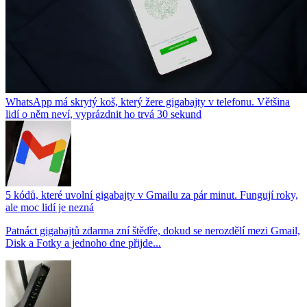
WhatsApp má skrytý koš, který žere gigabajty v telefonu. Většina
lidí o něm neví, vyprázdnit ho trvá 30 sekund
5 kódů, které uvolní gigabajty v Gmailu za pár minut. Fungují roky,
ale moc lidí je nezná
Patnáct gigabajtů zdarma zní štědře, dokud se nerozdělí mezi Gmail,
Disk a Fotky a jednoho dne přijde...