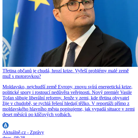
Třetina občanů je chudá, hrozí krize. Vyřeší problémy malé země
muž s motorovkou?
Moldavsko, nejchudší země Evropy, znovu svírá energetická krize,
politické spory i rostoucí nedůvěra veřejnosti. Nový premiér Vasile
Tofan slibuje liberální reformy. Jenže v zemi, kde třetina obyvatel
žije v chudobě, se rychlá řešení hledají těžko. V reportáži přímo z
moldavského hlavního města popisujeme, jak vypadá situace v zemi
deset měsíců po klíčových volbách.
Aktuálně.cz - Zprávy
dnes, 08:28