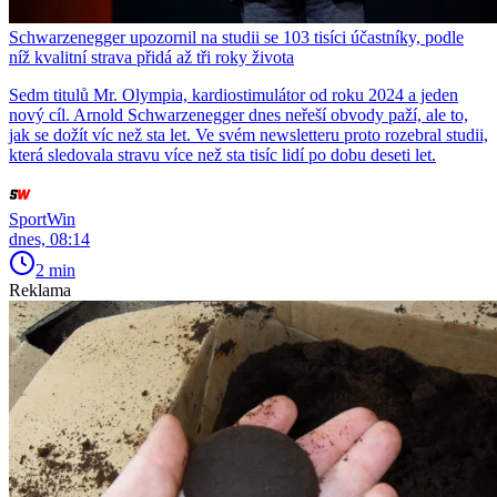
Schwarzenegger upozornil na studii se 103 tisíci účastníky, podle
níž kvalitní strava přidá až tři roky života
Sedm titulů Mr. Olympia, kardiostimulátor od roku 2024 a jeden
nový cíl. Arnold Schwarzenegger dnes neřeší obvody paží, ale to,
jak se dožít víc než sta let. Ve svém newsletteru proto rozebral studii,
která sledovala stravu více než sta tisíc lidí po dobu deseti let.
SportWin
dnes, 08:14
2 min
Reklama