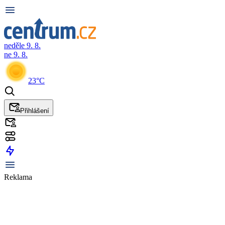
neděle 9. 8.
ne 9. 8.
23°C
Přihlášení
Reklama