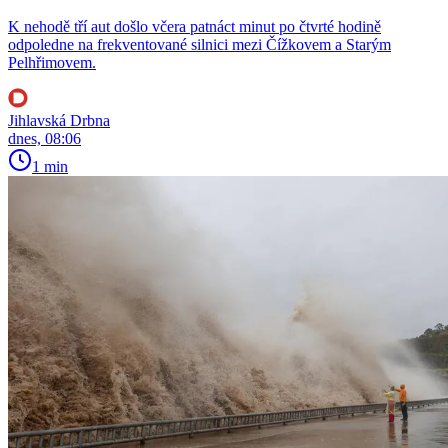
K nehodě tří aut došlo včera patnáct minut po čtvrté hodině
odpoledne na frekventované silnici mezi Čížkovem a Starým
Pelhřimovem.
Jihlavská Drbna
dnes, 08:06
1 min