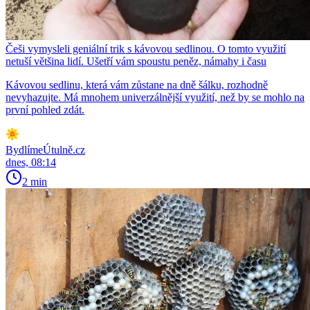
Češi vymysleli geniální trik s kávovou sedlinou. O tomto využití
netuší většina lidí. Ušetří vám spoustu peněz, námahy i času
Kávovou sedlinu, která vám zůstane na dně šálku, rozhodně
nevyhazujte. Má mnohem univerzálnější využití, než by se mohlo na
první pohled zdát.
BydlímeÚtulně.cz
dnes, 08:14
2 min