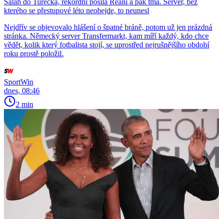
Salah do Turecka, rekordní posila Realu a pak tma. Server, bez
kterého se přestupové léto neobejde, to neunesl
Nejdřív se objevovalo hlášení o špatné bráně, potom už jen prázdná
stránka. Německý server Transfermarkt, kam míří každý, kdo chce
vědět, kolik který fotbalista stojí, se uprostřed nejrušnějšího období
roku prostě položil.
SportWin
dnes, 08:46
2 min