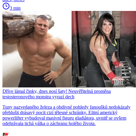
3 min
Dříve lámal činky, dnes nosí šaty! Neuvěřitelná proměna
testosteronového monstra vyrazí dech
Tuny nazvedaného železa a obdivné pohledy fanoušků nedokázaly
přehlušit drásavý pocit cizí tělesné schránky. Elitní americký
powerlifter vybudoval masivní figuru gladiátora, uvnitř se ovšem
odehrávala tichá válka o záchranu holého života.