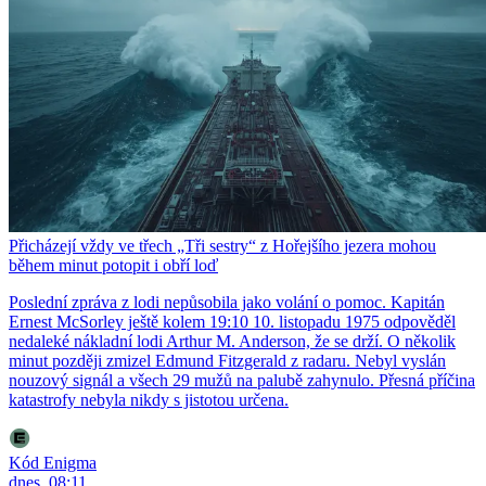
Přicházejí vždy ve třech „Tři sestry“ z Hořejšího jezera mohou
během minut potopit i obří loď
Poslední zpráva z lodi nepůsobila jako volání o pomoc. Kapitán
Ernest McSorley ještě kolem 19:10 10. listopadu 1975 odpověděl
nedaleké nákladní lodi Arthur M. Anderson, že se drží. O několik
minut později zmizel Edmund Fitzgerald z radaru. Nebyl vyslán
nouzový signál a všech 29 mužů na palubě zahynulo. Přesná příčina
katastrofy nebyla nikdy s jistotou určena.
Kód Enigma
dnes, 08:11