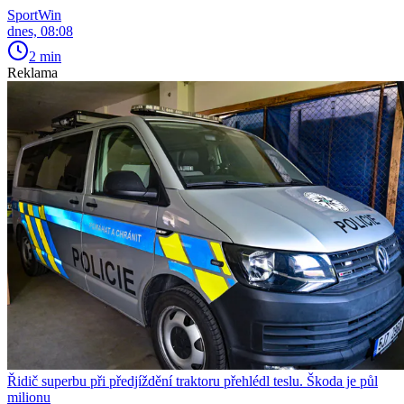
SportWin
dnes, 08:08
2 min
Reklama
Řidič superbu při předjíždění traktoru přehlédl teslu. Škoda je půl
milionu