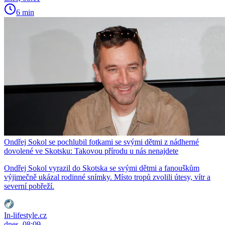
6 min
Ondřej Sokol se pochlubil fotkami se svými dětmi z nádherné
dovolené ve Skotsku: Takovou přírodu u nás nenajdete
Ondřej Sokol vyrazil do Skotska se svými dětmi a fanouškům
výjimečně ukázal rodinné snímky. Místo tropů zvolili útesy, vítr a
severní pobřeží.
In-lifestyle.cz
dnes, 08:09