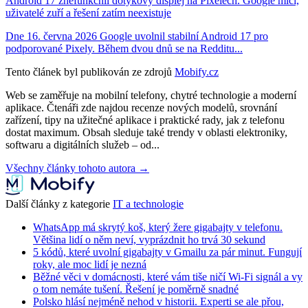
Android 17 znefunkčnil dotykový displej na Pixelech. Google mlčí,
uživatelé zuří a řešení zatím neexistuje
Dne 16. června 2026 Google uvolnil stabilní Android 17 pro
podporované Pixely. Během dvou dnů se na Redditu...
Tento článek byl publikován ze zdrojů
Mobify.cz
Web se zaměřuje na mobilní telefony, chytré technologie a moderní
aplikace. Čtenáři zde najdou recenze nových modelů, srovnání
zařízení, tipy na užitečné aplikace i praktické rady, jak z telefonu
dostat maximum. Obsah sleduje také trendy v oblasti elektroniky,
softwaru a digitálních služeb – od...
Všechny články tohoto autora →
Další články z kategorie
IT a technologie
WhatsApp má skrytý koš, který žere gigabajty v telefonu.
Většina lidí o něm neví, vyprázdnit ho trvá 30 sekund
5 kódů, které uvolní gigabajty v Gmailu za pár minut. Fungují
roky, ale moc lidí je nezná
Běžné věci v domácnosti, které vám tiše ničí Wi-Fi signál a vy
o tom nemáte tušení. Řešení je poměrně snadné
Polsko hlásí nejméně nehod v historii. Experti se ale přou,