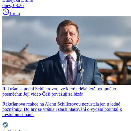
Budějcká Drbna
dnes, 08:26
1 min
Rakušan si podal Schillerovou, ze které udělal terč potupného
posměchu: Její video Češi považují za bizár
Rakušanova reakce na Alenu Schillerovou nezůstala jen u jedné
poznámky. Do hry se vrátila i starší hlasování o vydání politiků k
trestnímu stíhání.