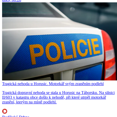
Tragická nehoda u Horusic. Motorkář svým zraněním podlehl
Tragická dopravní nehoda se stala u Horusic na Táborsku. Na silnici
II/603 v katastru obce došlo k nehodě, při které utrpěl motorkář
zranění, kterým na místě podlehl.