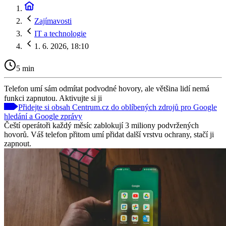
Zajímavosti
IT a technologie
1. 6. 2026, 18:10
5 min
Telefon umí sám odmítat podvodné hovory, ale většina lidí nemá
funkci zapnutou. Aktivujte si ji
Přidejte si obsah Centrum.cz do oblíbených zdrojů pro Google
hledání a Google zprávy
Čeští operátoři každý měsíc zablokují 3 miliony podvržených
hovorů. Váš telefon přitom umí přidat další vrstvu ochrany, stačí ji
zapnout.