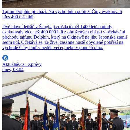
Tajfun Dolphin přichází. Na východním pobřeží Číny evakuovali
přes 400 tisíc lidí
Dvě hlavní letiště v Šanghaji zrušila téměř 1400 letů a úřady
evakuovaly více než 400 000 lidí z ohrožených oblastí v očekávání
příchodu tajfunu Dolphin, který na Okinawě na jihu Japonska zranil
sedm lidí. Očekává se, že živel zasáhne hustě obydlené pobřeží na
východě Číny buď v neděli večer, nebo v pondělí ráno.
Aktuálně.cz - Zprávy
dnes, 08:04