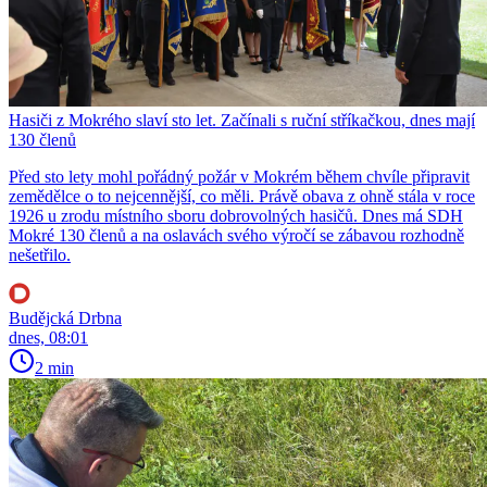
Hasiči z Mokrého slaví sto let. Začínali s ruční stříkačkou, dnes mají
130 členů
Před sto lety mohl pořádný požár v Mokrém během chvíle připravit
zemědělce o to nejcennější, co měli. Právě obava z ohně stála v roce
1926 u zrodu místního sboru dobrovolných hasičů. Dnes má SDH
Mokré 130 členů a na oslavách svého výročí se zábavou rozhodně
nešetřilo.
Budějcká Drbna
dnes, 08:01
2 min