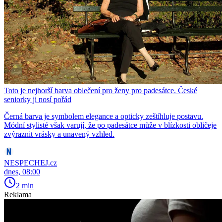
Toto je nejhorší barva oblečení pro ženy pro padesátce. České
seniorky ji nosí pořád
Černá barva je symbolem elegance a opticky zeštíhluje postavu.
Módní stylisté však varují, že po padesátce může v blízkosti obličeje
zvýraznit vrásky a unavený vzhled.
NESPECHEJ.cz
dnes, 08:00
2 min
Reklama