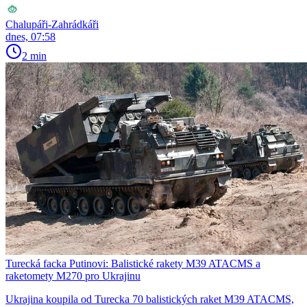
Chalupáři-Zahrádkáři
dnes, 07:58
2 min
Turecká facka Putinovi: Balistické rakety M39 ATACMS a
raketomety M270 pro Ukrajinu
Ukrajina koupila od Turecka 70 balistických raket M39 ATACMS,