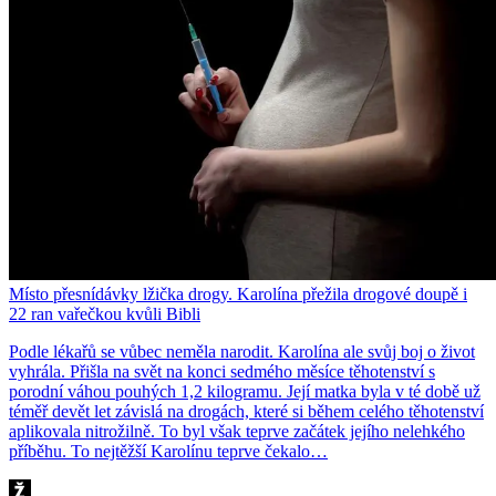
Místo přesnídávky lžička drogy. Karolína přežila drogové doupě i
22 ran vařečkou kvůli Bibli
Podle lékařů se vůbec neměla narodit. Karolína ale svůj boj o život
vyhrála. Přišla na svět na konci sedmého měsíce těhotenství s
porodní váhou pouhých 1,2 kilogramu. Její matka byla v té době už
téměř devět let závislá na drogách, které si během celého těhotenství
aplikovala nitrožilně. To byl však teprve začátek jejího nelehkého
příběhu. To nejtěžší Karolínu teprve čekalo…