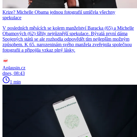
Krize? Michelle Obama jednou fotografií umlčela všechny
spekulace
V posledních měsících se kolem manželství Baracka (65) a Michelle
Obamových (62) šířily nejrůznější spekulace. Bývalá první dáma
Spojených států se ale rozhodla odpovědět tím nejlepším možným
způsobem. K 65. narozeninám svého manžela zveřejnila společnou
fotografii a připojila vzkaz plný lásky.
Aplausin.cz
dnes, 08:43
1 min