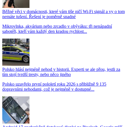
Běžné věci v domácnosti, které vám tiše ničí Wi-Fi signál a vy o tom
nemáte tušení. Řešení je poměrně snadné
Mikrovlnka, akvárium nebo zrcadlo v obýváku: tři nenápadní
sabotéři, kteří vám každý den kradou rychlost...
Polsko hlásí nejméně nehod v historii. Experti se ale přou, jestli za
tím stojí tvrdší tresty, nebo něco jiného
Polsko uzavřelo první pololetí roku 2026 s přibližně 9 135
dopravními nehodami, což je nejméně v dostupné...