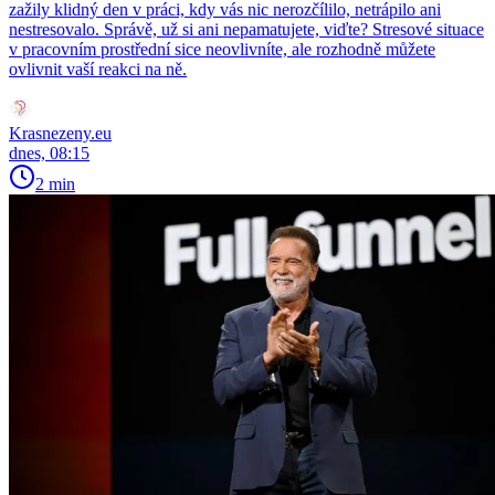
zažily klidný den v práci, kdy vás nic nerozčílilo, netrápilo ani
nestresovalo. Správě, už si ani nepamatujete, viďte? Stresové situace
v pracovním prostřední sice neovlivníte, ale rozhodně můžete
ovlivnit vaší reakci na ně.
Krasnezeny.eu
dnes, 08:15
2 min