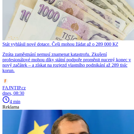
Stát vyhlásil nové dotace. Češi mohou žádat až o 289 000 Kč
Ztráta zaměstnání nemusí znamenat katastrofu. Zkušení
profesionálové mohou díky státní podpoře proměnit nucený konec v
nový začátek – a získat na rozjezd vlastního podnikání až 289 tisíc
korun.
FAJNTIP.cz
dnes, 08:30
4 min
Reklama