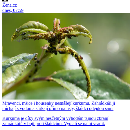
Žena.cz
dnes, 07:59
Mravenci, mšice i housenky nesnášejí kurkumu. Zahrádkáři ji
míchají s vodou a stříkají přímo na listy, škůdci odejdou sami
Kurkuma je díky svým nesčetným výhodám tajnou zbraní
zahrádkářů v boji proti škůdcům. Vyplatí se na ni vsadit.