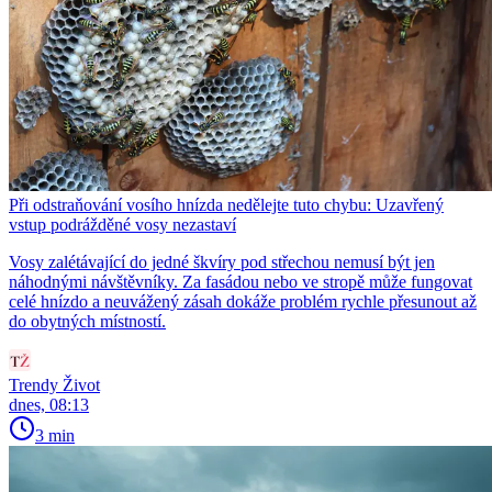
Při odstraňování vosího hnízda nedělejte tuto chybu: Uzavřený
vstup podrážděné vosy nezastaví
Vosy zalétávající do jedné škvíry pod střechou nemusí být jen
náhodnými návštěvníky. Za fasádou nebo ve stropě může fungovat
celé hnízdo a neuvážený zásah dokáže problém rychle přesunout až
do obytných místností.
Trendy Život
dnes, 08:13
3 min