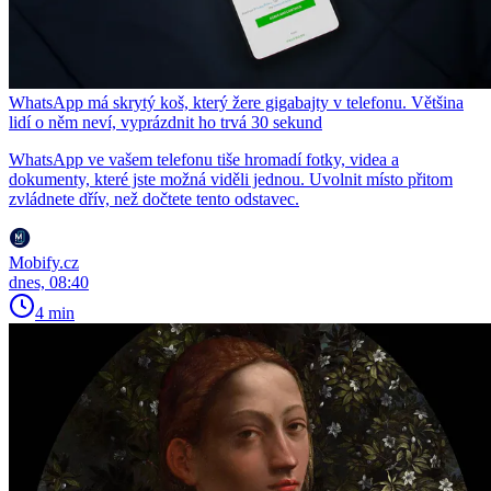
WhatsApp má skrytý koš, který žere gigabajty v telefonu. Většina
lidí o něm neví, vyprázdnit ho trvá 30 sekund
WhatsApp ve vašem telefonu tiše hromadí fotky, videa a
dokumenty, které jste možná viděli jednou. Uvolnit místo přitom
zvládnete dřív, než dočtete tento odstavec.
Mobify.cz
dnes, 08:40
4 min