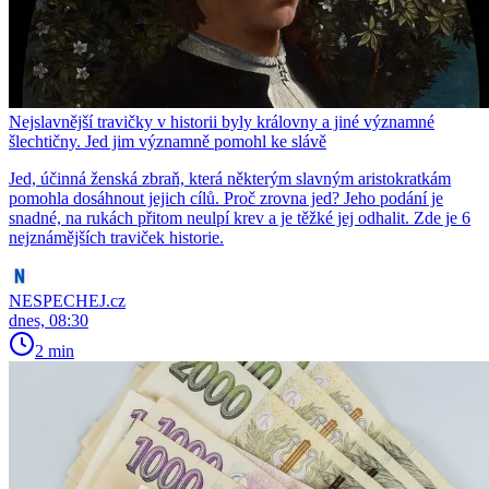
Nejslavnější travičky v historii byly královny a jiné významné
šlechtičny. Jed jim významně pomohl ke slávě
Jed, účinná ženská zbraň, která některým slavným aristokratkám
pomohla dosáhnout jejich cílů. Proč zrovna jed? Jeho podání je
snadné, na rukách přitom neulpí krev a je těžké jej odhalit. Zde je 6
nejznámějších traviček historie.
NESPECHEJ.cz
dnes, 08:30
2 min