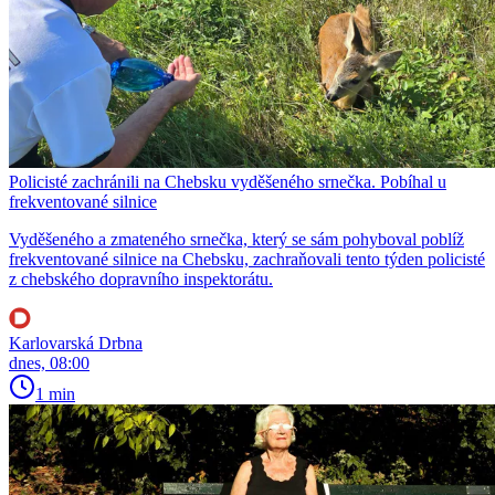
Policisté zachránili na Chebsku vyděšeného srnečka. Pobíhal u
frekventované silnice
Vyděšeného a zmateného srnečka, který se sám pohyboval poblíž
frekventované silnice na Chebsku, zachraňovali tento týden policisté
z chebského dopravního inspektorátu.
Karlovarská Drbna
dnes, 08:00
1 min