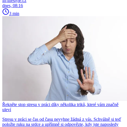
In-lifestyle.cz
dnes, 08:16
3 min
Řekněte stop stresu v práci díky několika triků, které vám značně
uleví
Stresu v práci se čas od času nevyhne žádná z vás. Schválně si teď
položte ruku na srdce a upřímně si odpovězte, kdy jste naposledy