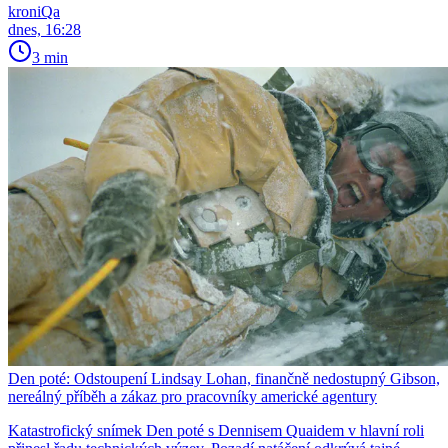
kroniQa
dnes, 16:28
3 min
Den poté: Odstoupení Lindsay Lohan, finančně nedostupný Gibson,
nereálný příběh a zákaz pro pracovníky americké agentury
Katastrofický snímek Den poté s Dennisem Quaidem v hlavní roli