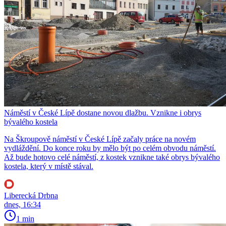
Náměstí v České Lípě dostane novou dlažbu. Vznikne i obrys
bývalého kostela
Na Škroupově náměstí v České Lípě začaly práce na novém
vydláždění. Do konce roku by mělo být po celém obvodu náměstí.
Až bude hotovo celé náměstí, z kostek vznikne také obrys bývalého
kostela, který v místě stával.
Liberecká Drbna
dnes, 16:34
1 min