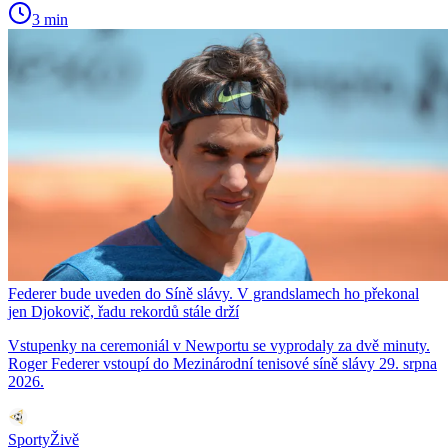
3 min
Federer bude uveden do Síně slávy. V grandslamech ho překonal
jen Djokovič, řadu rekordů stále drží
Vstupenky na ceremoniál v Newportu se vyprodaly za dvě minuty.
Roger Federer vstoupí do Mezinárodní tenisové síně slávy 29. srpna
2026.
SportyŽivě