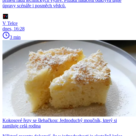
přinesl řadu technických výzev. Pozadí natáčení odkrývá tajné
úpravy scénáře i posměch vědců.
V Telce
dnes, 16:28
3 min
Kokosové řezy se šlehačkou: Jednoduchý moučník, který si
zamiluje celá rodina