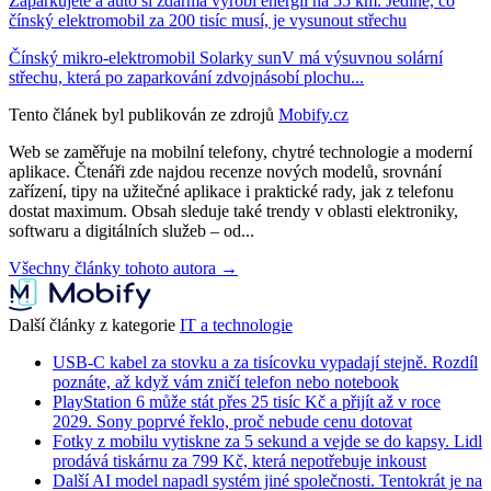
Zaparkujete a auto si zdarma vyrobí energii na 55 km. Jediné, co
čínský elektromobil za 200 tisíc musí, je vysunout střechu
Čínský mikro-elektromobil Solarky sunV má výsuvnou solární
střechu, která po zaparkování zdvojnásobí plochu...
Tento článek byl publikován ze zdrojů
Mobify.cz
Web se zaměřuje na mobilní telefony, chytré technologie a moderní
aplikace. Čtenáři zde najdou recenze nových modelů, srovnání
zařízení, tipy na užitečné aplikace i praktické rady, jak z telefonu
dostat maximum. Obsah sleduje také trendy v oblasti elektroniky,
softwaru a digitálních služeb – od...
Všechny články tohoto autora →
Další články z kategorie
IT a technologie
USB-C kabel za stovku a za tisícovku vypadají stejně. Rozdíl
poznáte, až když vám zničí telefon nebo notebook
PlayStation 6 může stát přes 25 tisíc Kč a přijít až v roce
2029. Sony poprvé řeklo, proč nebude cenu dotovat
Fotky z mobilu vytiskne za 5 sekund a vejde se do kapsy. Lidl
prodává tiskárnu za 799 Kč, která nepotřebuje inkoust
Další AI model napadl systém jiné společnosti. Tentokrát je na