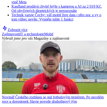
vině Meta
Kaufland prodává chytré brýle s kamerou a AI za 2 019 Kč.
Od obyčejných dioptrických je nerozeznáte
Technik varuje Čechy: váš mobil žere data i přes noc a vy o
tom vůbec nevíte. Vypněte tuhle 1 funkci
Zobrazit více
Zajímavosti
IT a technologie
Mobil
Vybrali jsme pro vás
Magazíny a zajímavosti
Novinář Českého rozhlasu se stal fotbalovým trenérem. Po necelém
roce u dorostenek Slavie povede druholigový tým