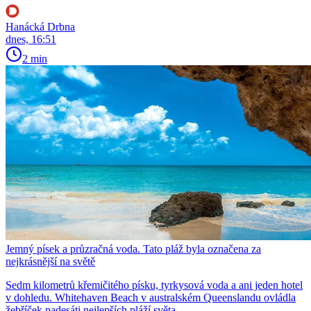
Hanácká Drbna
dnes, 16:51
2 min
Jemný písek a průzračná voda. Tato pláž byla označena za
nejkrásnější na světě
Sedm kilometrů křemičitého písku, tyrkysová voda a ani jeden hotel
v dohledu. Whitehaven Beach v australském Queenslandu ovládla
žebříček padesáti nejlepších pláží světa.