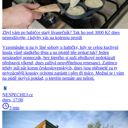
Zbyl vám po babičce starý lívanečník? Tak ho pod 3000 Kč dnes
neprodávejte, i kdyby vás na kolenou prosili
Vzpomínáte si na ty líné soboty u babičky, kdy se celou kuchyní
linula vůně sladkého těsta a na plotně tiše prskal tuk? Jeden
nenápadný pomocník, bez kterého si naši předkové nedokázali
představit víkend, dnes zažívá neuvěřitelnou renesanci. Zatímco
tehdy stál pár korun československých, dnes jsou sběratelé za ty
nejvzácnější kousky ochotni zaplatit i přes tři tisíce. Možná se i vám
na půdě skrývá poklad, o kterém nemáte ani tušení.
NESPECHEJ.cz
dnes, 17:00
3 min