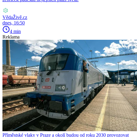
VědaŽivě.cz
dnes, 16:50
4 min
Reklama
Příměstské vlaky v Praze a okolí budou od roku 2030 provozovat