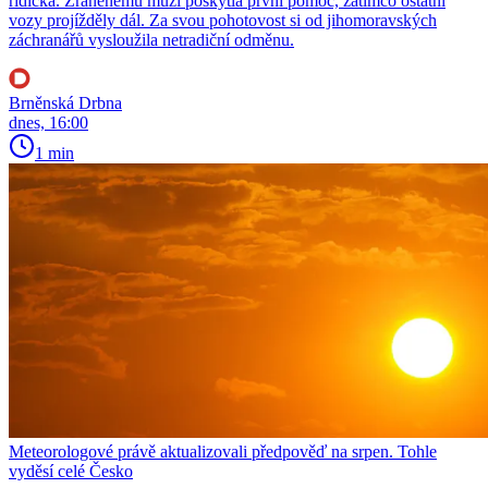
řidička. Zraněnému muži poskytla první pomoc, zatímco ostatní
vozy projížděly dál. Za svou pohotovost si od jihomoravských
záchranářů vysloužila netradiční odměnu.
Brněnská Drbna
dnes, 16:00
1 min
Meteorologové právě aktualizovali předpověď na srpen. Tohle
vyděsí celé Česko