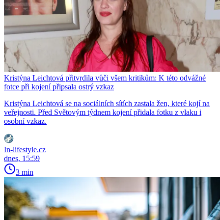
Kristýna Leichtová přitvrdila vůči všem kritikům: K této odvážné
fotce při kojení připsala ostrý vzkaz
Kristýna Leichtová se na sociálních sítích zastala žen, které kojí na
veřejnosti. Před Světovým týdnem kojení přidala fotku z vlaku i
osobní vzkaz.
In-lifestyle.cz
dnes, 15:59
3 min