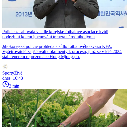
Policie zasahovala v sídle korejské fotbalové asociace kvůli
podezření kolem jmenování trenéra národního týmu
Jihokorejská policie prohledala sídlo fotbalového svazu KFA.
Vyšetřovatelé zajišťovali dokumenty k procesu, jímž se v létě 2024
stal trenérem reprezentace Hong Mjong-po.
SportyŽivě
dnes, 16:43
3 min