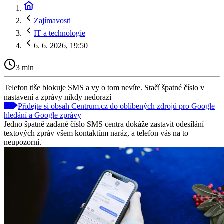
Zajímavosti
IT a technologie
6. 6. 2026, 19:50
3 min
Telefon tiše blokuje SMS a vy o tom nevíte. Stačí špatné číslo v
nastavení a zprávy nikdy nedorazí
Přidejte si obsah Centrum.cz do oblíbených zdrojů pro Google
hledání a Google zprávy
Jedno špatně zadané číslo SMS centra dokáže zastavit odesílání
textových zpráv všem kontaktům naráz, a telefon vás na to
neupozorní.