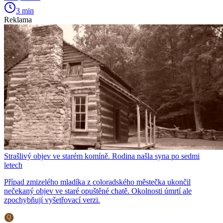
3 min
Reklama
Strašlivý objev ve starém komíně. Rodina našla syna po sedmi
letech
Případ zmizelého mladíka z coloradského městečka ukončil
nečekaný objev ve staré opuštěné chatě. Okolnosti úmrtí ale
zpochybňují vyšetřovací verzi.