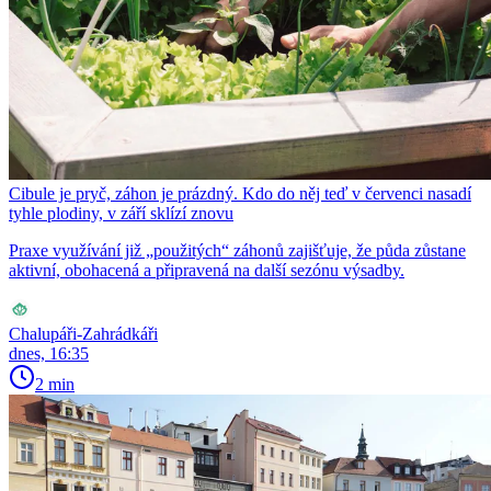
Cibule je pryč, záhon je prázdný. Kdo do něj teď v červenci nasadí
tyhle plodiny, v září sklízí znovu
Praxe využívání již „použitých“ záhonů zajišťuje, že půda zůstane
aktivní, obohacená a připravená na další sezónu výsadby.
Chalupáři-Zahrádkáři
dnes, 16:35
2 min