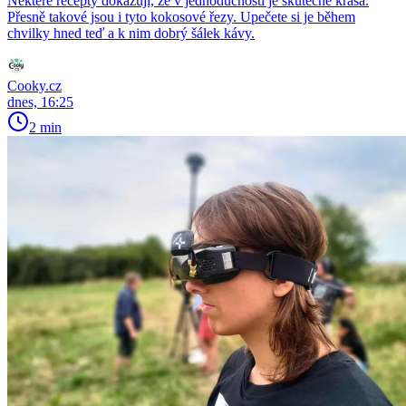
Některé recepty dokazují, že v jednoduchosti je skutečně krása.
Přesně takové jsou i tyto kokosové řezy. Upečete si je během
chvilky hned teď a k nim dobrý šálek kávy.
Cooky.cz
dnes, 16:25
2 min