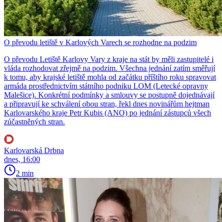
O převodu letiště v Karlových Varech se rozhodne na podzim
O převodu Letiště Karlovy Vary z kraje na stát by měli zastupitelé i
vláda rozhodovat zřejmě na podzim. Všechna jednání zatím směřují
k tomu, aby krajské letiště mohla od začátku příštího roku spravovat
armáda prostřednictvím státního podniku LOM (Letecké opravny
Malešice). Konkrétní podmínky a smlouvy se postupně dojednávají
a připravují ke schválení obou stran, řekl dnes novinářům hejtman
Karlovarského kraje Petr Kubis (ANO) po jednání zástupců všech
zúčastněných stran.
Karlovarská Drbna
dnes, 16:00
2 min