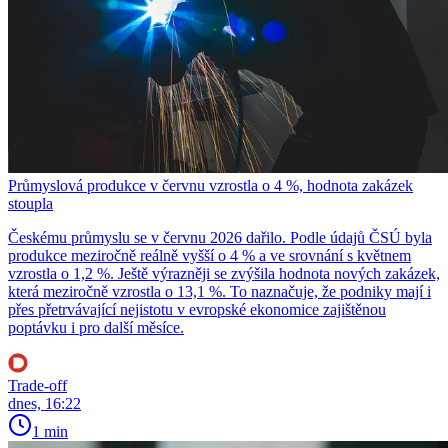
Průmyslová produkce v červnu vzrostla o 4 %, hodnota zakázek
stoupla
Českému průmyslu se v červnu 2026 dařilo. Podle údajů ČSÚ byla
produkce meziročně reálně vyšší o 4 % a ve srovnání s květnem
vzrostla o 1,2 %. Ještě výrazněji se zvýšila hodnota nových zakázek,
která meziročně vzrostla o 13,1 %. To naznačuje, že podniky mají i
přes přetrvávající nejistotu v evropské ekonomice zajištěnou
poptávku i pro další měsíce.
Trade-off
dnes, 16:22
1 min