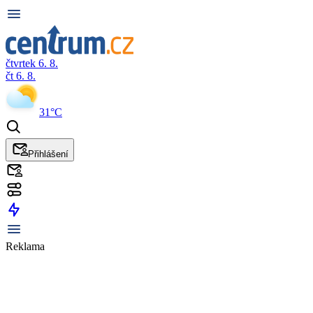
čtvrtek 6. 8.
čt 6. 8.
31°C
Přihlášení
Reklama