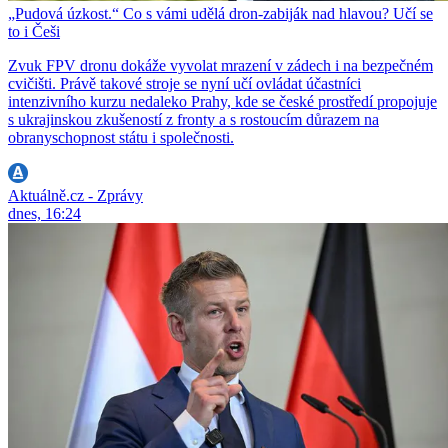
„Pudová úzkost.“ Co s vámi udělá dron-zabiják nad hlavou? Učí se
to i Češi
Zvuk FPV dronu dokáže vyvolat mrazení v zádech i na bezpečném
cvičišti. Právě takové stroje se nyní učí ovládat účastníci
intenzivního kurzu nedaleko Prahy, kde se české prostředí propojuje
s ukrajinskou zkušeností z fronty a s rostoucím důrazem na
obranyschopnost státu i společnosti.
Aktuálně.cz - Zprávy
dnes, 16:24