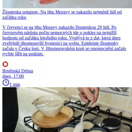
Žloutenka ustupuje. Na jihu Moravy se nakazilo nejméně lidí od
začátku roku
V červenci se na jihu Moravy nakazilo žloutenkou 29 lidí. Po
červnovém nárůstu počtu nemocných jde o pokles na nejnižší
hodnotu od začátku letošního roku. Vyplývá to z dat, která dnes
zveřejnili jihomoravští hygienici na webu. Epidemie žloutenky
začala v Česku loni. V Jihomoravském kraji se onemocnění začalo
rychle šířit na podzim.
Brněnská Drbna
dnes, 17:00
1 min