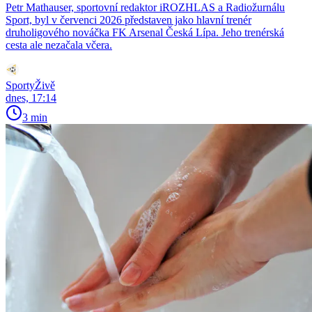
Petr Mathauser, sportovní redaktor iROZHLAS a Radiožurnálu
Sport, byl v červenci 2026 představen jako hlavní trenér
druholigového nováčka FK Arsenal Česká Lípa. Jeho trenérská
cesta ale nezačala včera.
SportyŽivě
dnes, 17:14
3 min