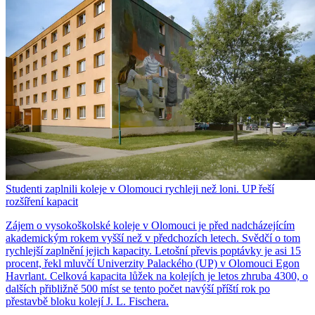
Studenti zaplnili koleje v Olomouci rychleji než loni. UP řeší
rozšíření kapacit
Zájem o vysokoškolské koleje v Olomouci je před nadcházejícím
akademickým rokem vyšší než v předchozích letech. Svědčí o tom
rychlejší zaplnění jejich kapacity. Letošní převis poptávky je asi 15
procent, řekl mluvčí Univerzity Palackého (UP) v Olomouci Egon
Havrlant. Celková kapacita lůžek na kolejích je letos zhruba 4300, o
dalších přibližně 500 míst se tento počet navýší příští rok po
přestavbě bloku kolejí J. L. Fischera.