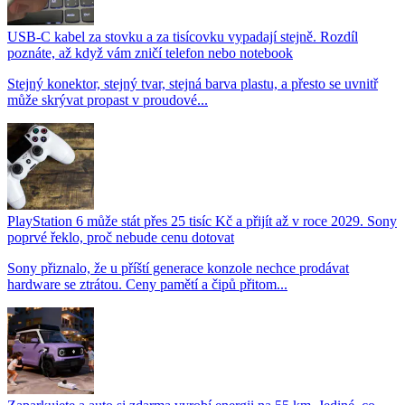
USB-C kabel za stovku a za tisícovku vypadají stejně. Rozdíl
poznáte, až když vám zničí telefon nebo notebook
Stejný konektor, stejný tvar, stejná barva plastu, a přesto se uvnitř
může skrývat propast v proudové...
PlayStation 6 může stát přes 25 tisíc Kč a přijít až v roce 2029. Sony
poprvé řeklo, proč nebude cenu dotovat
Sony přiznalo, že u příští generace konzole nechce prodávat
hardware se ztrátou. Ceny pamětí a čipů přitom...