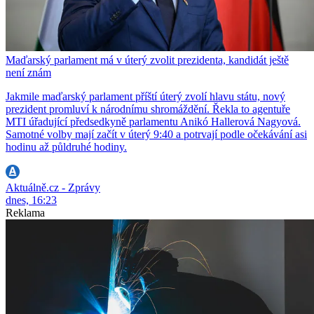
Maďarský parlament má v úterý zvolit prezidenta, kandidát ještě
není znám
Jakmile maďarský parlament příští úterý zvolí hlavu státu, nový
prezident promluví k národnímu shromáždění. Řekla to agentuře
MTI úřadující předsedkyně parlamentu Anikó Hallerová Nagyová.
Samotné volby mají začít v úterý 9:40 a potrvají podle očekávání asi
hodinu až půldruhé hodiny.
Aktuálně.cz - Zprávy
dnes, 16:23
Reklama