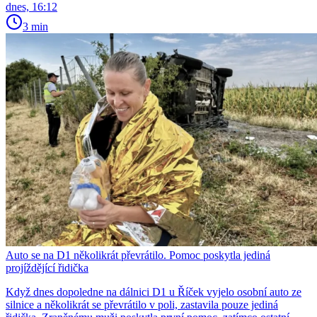
dnes, 16:12
3 min
Auto se na D1 několikrát převrátilo. Pomoc poskytla jediná
projíždějící řidička
Když dnes dopoledne na dálnici D1 u Říček vyjelo osobní auto ze
silnice a několikrát se převrátilo v poli, zastavila pouze jediná