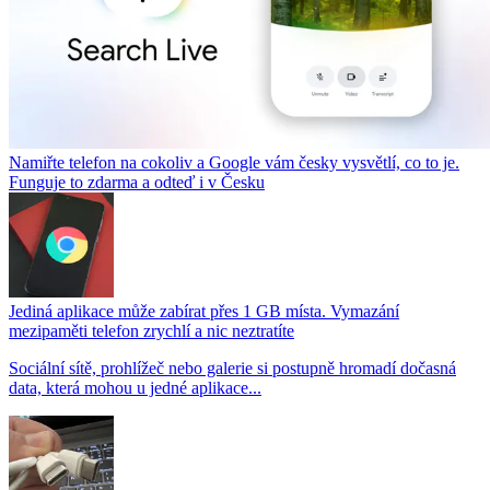
Namiřte telefon na cokoliv a Google vám česky vysvětlí, co to je.
Funguje to zdarma a odteď i v Česku
Jediná aplikace může zabírat přes 1 GB místa. Vymazání
mezipaměti telefon zrychlí a nic neztratíte
Sociální sítě, prohlížeč nebo galerie si postupně hromadí dočasná
data, která mohou u jedné aplikace...