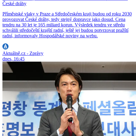
České dráhy
Příměstské vlaky v Praze a Středočeském kraji budou od roku 2030
provozovat České dráhy, tedy stejný dopravce jako dosud. Cena
tendru na 30 let je 165 miliard korun. Výsledek tendru ve středu
schválili středočeští krajští radní, ještě jej budou potvrzovat pražští
radní, informovaly Hospodářské noviny na webu.
Aktuálně.cz - Zprávy
dnes, 16:45