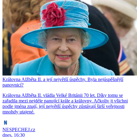
Královna Alžběta II. a její největší úspěchy. Byla nejúspěšnější
panovnicí?
Královna Alžběta II. vládla Velké Británii 70 let. Díky tomu se
zařadila mezi nejdéle panující krále a královny. Ačkoliv ji všichni
podle jména znají, její největší úspěchy zůstávají širší veřejnosti
mnohdy utajené.
NESPECHEJ.cz
dnes, 16:30