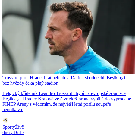
Trossard proti Hradci hrát nebude a Darida si oddechl. Beşiktaş i
bez hvězdy čeká plný stadion
Belgický křídelník Leandro Trossard chybí na evropské soupisce
Beşiktaşe. Hradec Králové ve čtvrtek 6. srpna vybíhá do vyprodané
FINEP Areny s vědomím, že největší letní posilu soupeře
nepotkává.
SportyŽivě
dnes, 16:17