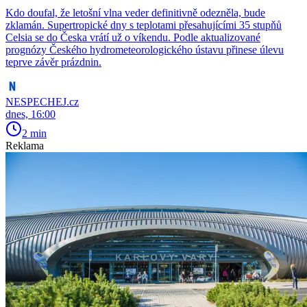
Kdo doufal, že letošní vlna veder definitivně odezněla, bude
zklamán. Supertropické dny s teplotami přesahujícími 35 stupňů
Celsia se do Česka vrátí už o víkendu. Podle aktualizované
prognózy Českého hydrometeorologického ústavu přinese úlevu
teprve závěr prázdnin.
NESPECHEJ.cz
dnes, 16:00
2 min
Reklama