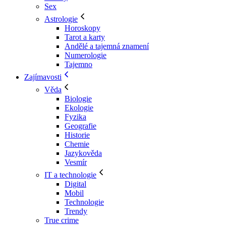
Sex
Astrologie
Horoskopy
Tarot a karty
Andělé a tajemná znamení
Numerologie
Tajemno
Zajímavosti
Věda
Biologie
Ekologie
Fyzika
Geografie
Historie
Chemie
Jazykověda
Vesmír
IT a technologie
Digital
Mobil
Technologie
Trendy
True crime