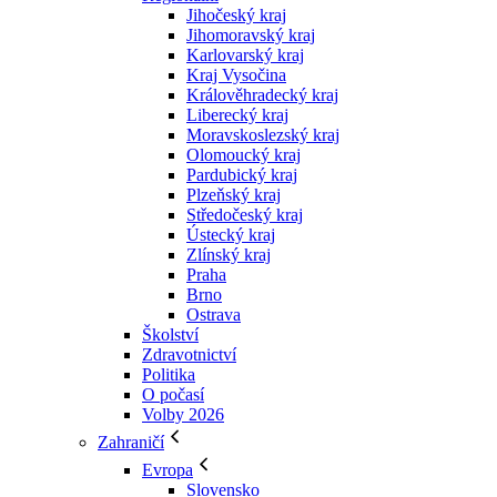
Jihočeský kraj
Jihomoravský kraj
Karlovarský kraj
Kraj Vysočina
Králověhradecký kraj
Liberecký kraj
Moravskoslezský kraj
Olomoucký kraj
Pardubický kraj
Plzeňský kraj
Středočeský kraj
Ústecký kraj
Zlínský kraj
Praha
Brno
Ostrava
Školství
Zdravotnictví
Politika
O počasí
Volby 2026
Zahraničí
Evropa
Slovensko