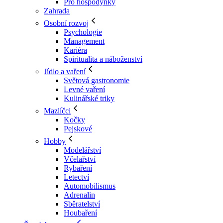
Pro hospodyňky
Zahrada
Osobní rozvoj
Psychologie
Management
Kariéra
Spiritualita a náboženství
Jídlo a vaření
Světová gastronomie
Levné vaření
Kulinářské triky
Mazlíčci
Kočky
Pejskové
Hobby
Modelářství
Včelařství
Rybaření
Letectví
Automobilismus
Adrenalin
Sběratelství
Houbaření