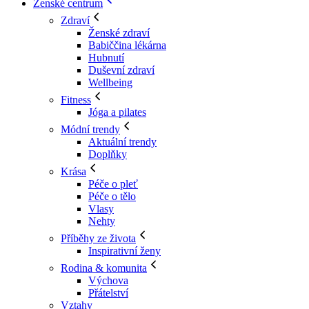
Ženské centrum
Zdraví
Ženské zdraví
Babiččina lékárna
Hubnutí
Duševní zdraví
Wellbeing
Fitness
Jóga a pilates
Módní trendy
Aktuální trendy
Doplňky
Krása
Péče o pleť
Péče o tělo
Vlasy
Nehty
Příběhy ze života
Inspirativní ženy
Rodina & komunita
Výchova
Přátelství
Vztahy