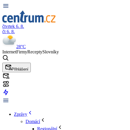
čtvrtek 6. 8.
čt 6. 8.
28°C
Internet
Firmy
Recepty
Slovníky
Přihlášení
Zprávy
Domácí
Regionální