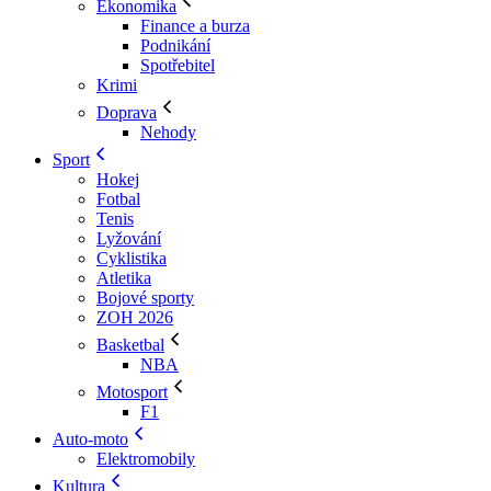
Ekonomika
Finance a burza
Podnikání
Spotřebitel
Krimi
Doprava
Nehody
Sport
Hokej
Fotbal
Tenis
Lyžování
Cyklistika
Atletika
Bojové sporty
ZOH 2026
Basketbal
NBA
Motosport
F1
Auto-moto
Elektromobily
Kultura