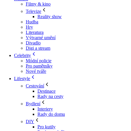
Filmy & kino
Televize
Reality show
Hudba
Hry
Literatura
Výtvarné umění
Divadlo
Digi a stream
Celebrity
Módní policie
Pro pamětníky
Nové tváře
Lifestyle
Cestování
Destinace
Rady na cesty
Bydlení
Interiery
Rady do domu
DIY
Pro kutily