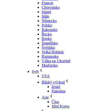
Francie
Chorvatsko
Island
Itálie
Německo
Polsko
Rakousko
Řecko
Rusko
Španělsko
Švédsko
Velká Británie
Rumunsko
Válka na Ukrajině
Maďarsko
Svět
USA
Blízký východ
Izrael
Palestina
Asie
Čína
Jižní Korea