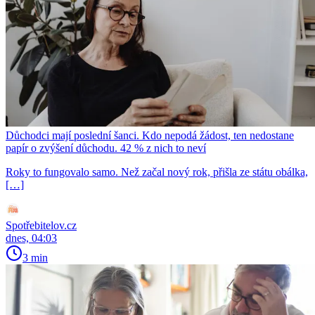
Důchodci mají poslední šanci. Kdo nepodá žádost, ten nedostane
papír o zvýšení důchodu. 42 % z nich to neví
Roky to fungovalo samo. Než začal nový rok, přišla ze státu obálka,
[…]
Spotřebitelov.cz
dnes, 04:03
3 min