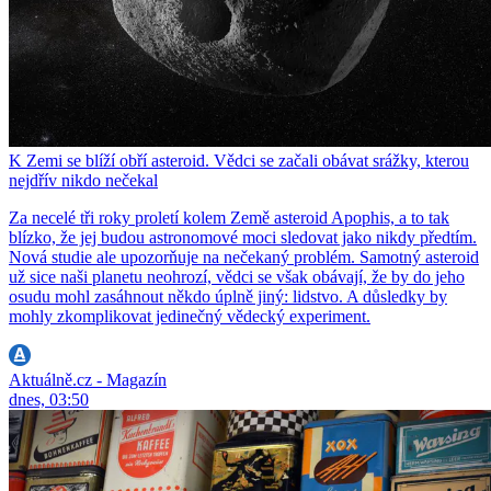
K Zemi se blíží obří asteroid. Vědci se začali obávat srážky, kterou
nejdřív nikdo nečekal
Za necelé tři roky proletí kolem Země asteroid Apophis, a to tak
blízko, že jej budou astronomové moci sledovat jako nikdy předtím.
Nová studie ale upozorňuje na nečekaný problém. Samotný asteroid
už sice naši planetu neohrozí, vědci se však obávají, že by do jeho
osudu mohl zasáhnout někdo úplně jiný: lidstvo. A důsledky by
mohly zkomplikovat jedinečný vědecký experiment.
Aktuálně.cz - Magazín
dnes, 03:50