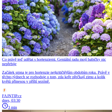
Co právě teď udělat s hortenziemi. Geniální radu mojí babičky nic
nepřebije
Začátek srpna je pro hortenzie nejkritičtějším obdobím roku. Právě v
těchto týdnech se rozhoduje o tom, zda keře přečkají zimu a kolik
květů přinesou v příští sezóně.
FAJNTIP.cz
dnes, 03:30
3 min