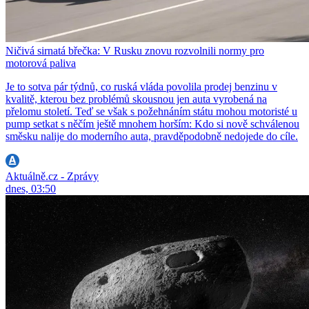
Ničivá sirnatá břečka: V Rusku znovu rozvolnili normy pro
motorová paliva
Je to sotva pár týdnů, co ruská vláda povolila prodej benzinu v
kvalitě, kterou bez problémů skousnou jen auta vyrobená na
přelomu století. Teď se však s požehnáním státu mohou motoristé u
pump setkat s něčím ještě mnohem horším: Kdo si nově schválenou
směsku nalije do moderního auta, pravděpodobně nedojede do cíle.
Aktuálně.cz - Zprávy
dnes, 03:50