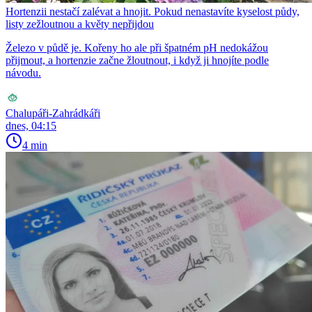
Hortenzii nestačí zalévat a hnojit. Pokud nenastavíte kyselost půdy,
listy zežloutnou a květy nepřijdou
Železo v půdě je. Kořeny ho ale při špatném pH nedokážou
přijmout, a hortenzie začne žloutnout, i když ji hnojíte podle
návodu.
Chalupáři-Zahrádkáři
dnes, 04:15
4 min