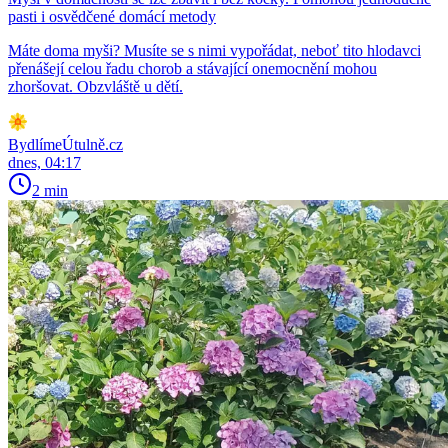
pasti i osvědčené domácí metody
Máte doma myši? Musíte se s nimi vypořádat, neboť tito hlodavci
přenášejí celou řadu chorob a stávající onemocnění mohou
zhoršovat. Obzvláště u dětí.
BydlímeÚtulně.cz
dnes, 04:17
2 min