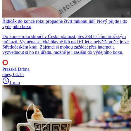
Řidičák do konce roku propadne čtvrt milionu lidí. Nový přijde i do
výdejního boxu
Do konce roku skončí v Česku platnost přes 284 tisícům řidičským
průkazů. Výměna se týká hlavně lidí nad 61 let a největší počet je ve
Středočeském kraji. Zájemci si mohou zažádat přes internet a
vyzvednout si ho na úřadu, možné je i zaslání do výdejního boxu.
Pražská Drbna
dnes, 04:15
1 min