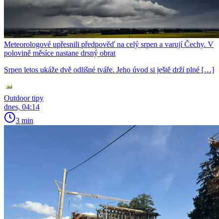
Meteorologové upřesnili předpověď na celý srpen a varují Čechy. V
polovině měsíce nastane drsný obrat
Srpen letos ukáže dvě odlišné tváře. Jeho úvod si ještě drží plné […]
Outdoor tipy
dnes, 04:14
3 min