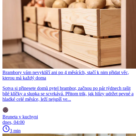
Brambory vám nevyklíčí ani po 4 měsících, stačí k nim přidat věc,
kterou má každý doma
Sotva si přinesete domů pytel brambor, začnou po pár týdnech rašit
bílé klíčky a slupka se scvrkává. Přitom trik, jak hlízy udržet pevné a
hladké celé měsíce, leží nejspíš ve...
Bruneta v kuchyni
dnes, 04:00
3 min