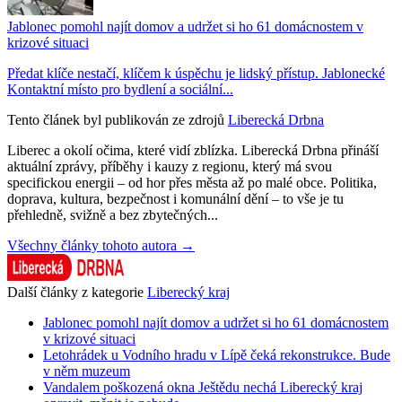
Jablonec pomohl najít domov a udržet si ho 61 domácnostem v
krizové situaci
Předat klíče nestačí, klíčem k úspěchu je lidský přístup. Jablonecké
Kontaktní místo pro bydlení a sociální...
Tento článek byl publikován ze zdrojů
Liberecká Drbna
Liberec a okolí očima, které vidí zblízka. Liberecká Drbna přináší
aktuální zprávy, příběhy i kauzy z regionu, který má svou
specifickou energii – od hor přes města až po malé obce. Politika,
doprava, kultura, bezpečnost i komunální dění – to vše je tu
přehledně, svižně a bez zbytečných...
Všechny články tohoto autora →
Další články z kategorie
Liberecký kraj
Jablonec pomohl najít domov a udržet si ho 61 domácnostem
v krizové situaci
Letohrádek u Vodního hradu v Lípě čeká rekonstrukce. Bude
v něm muzeum
Vandalem poškozená okna Ještědu nechá Liberecký kraj