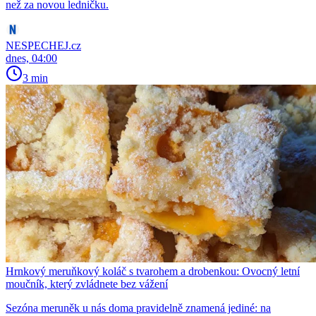
než za novou ledničku.
NESPECHEJ.cz
dnes, 04:00
3 min
Hrnkový meruňkový koláč s tvarohem a drobenkou: Ovocný letní
moučník, který zvládnete bez vážení
Sezóna meruněk u nás doma pravidelně znamená jediné: na