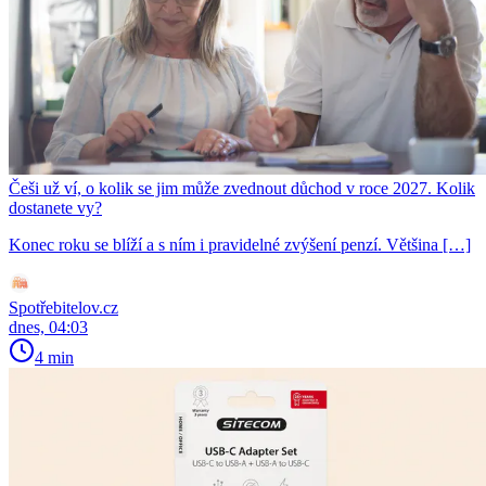
Češi už ví, o kolik se jim může zvednout důchod v roce 2027. Kolik
dostanete vy?
Konec roku se blíží a s ním i pravidelné zvýšení penzí. Většina […]
Spotřebitelov.cz
dnes, 04:03
4 min