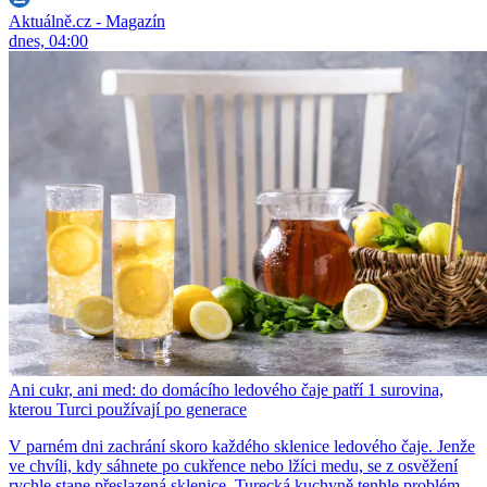
Aktuálně.cz - Magazín
dnes, 04:00
Ani cukr, ani med: do domácího ledového čaje patří 1 surovina,
kterou Turci používají po generace
V parném dni zachrání skoro každého sklenice ledového čaje. Jenže
ve chvíli, kdy sáhnete po cukřence nebo lžíci medu, se z osvěžení
rychle stane přeslazená sklenice. Turecká kuchyně tenhle problém...