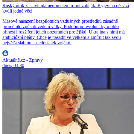
Ruský útok zastavil plamenometem robot zabiják. Kyjev na ně sází
kvůli jedné věci
Masové nasazení bezpilotních vzdušných prostředků zásadně
proměnilo způsob vedení války. Podobnou revoluci by mohlo
přinést i rozšíření jejich pozemních protějšků. Ukrajina s nimi má
ambiciózní plány. Chce je nasadit ve velkém a zmírnit tak svou
největší slabinu – nedostatek vojáků.
Aktuálně.cz - Zprávy
dnes, 03:30