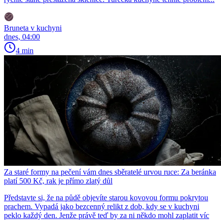
Bruneta v kuchyni
dnes, 04:00
4 min
Za staré formy na pečení vám dnes sběratelé urvou ruce: Za beránka
platí 500 Kč, rak je přímo zlatý důl
Představte si, že na půdě objevíte starou kovovou formu pokrytou
prachem. Vypadá jako bezcenný relikt z dob, kdy se v kuchyni
peklo každý den. Jenže právě teď by za ni někdo mohl zaplatit víc