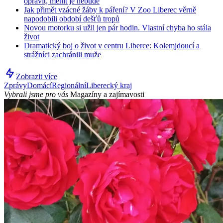
opravit, měnit je nebude
Jak přimět vzácné žáby k páření? V Zoo Liberec věrně
napodobili období dešťů tropů
Novou motorku si užil jen pár hodin. Vlastní chyba ho stála
život
Dramatický boj o život v centru Liberce: Kolemjdoucí a
strážníci zachránili muže
Zobrazit více
Zprávy
Domácí
Regionální
Liberecký kraj
Vybrali jsme pro vás
Magazíny a zajímavosti