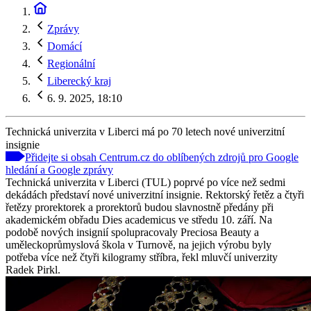
Zprávy
Domácí
Regionální
Liberecký kraj
6. 9. 2025, 18:10
Technická univerzita v Liberci má po 70 letech nové univerzitní
insignie
Přidejte si obsah Centrum.cz do oblíbených zdrojů pro Google
hledání a Google zprávy
Technická univerzita v Liberci (TUL) poprvé po více než sedmi
dekádách představí nové univerzitní insignie. Rektorský řetěz a čtyři
řetězy prorektorek a prorektorů budou slavnostně předány při
akademickém obřadu Dies academicus ve středu 10. září. Na
podobě nových insignií spolupracovaly Preciosa Beauty a
uměleckoprůmyslová škola v Turnově, na jejich výrobu byly
potřeba více než čtyři kilogramy stříbra, řekl mluvčí univerzity
Radek Pirkl.