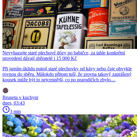
Nevyhazujte staré plechové dózy po babičce, za tahle konkrétní
provedení dávají sběratelé i 15 000 Kč
Při jarním úklidu putují staré plechovky od kávy nebo čaje obvykle
rovnou do sběru. Málokdo přitom tuší, že zrovna takový zaprášený
kousek může být to nejcennější, co po prarodičích zbylo....
Bruneta v kuchyni
dnes, 03:43
3 min