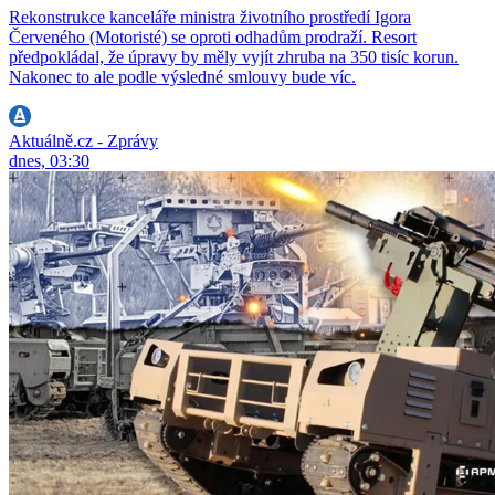
Rekonstrukce kanceláře ministra životního prostředí Igora
Červeného (Motoristé) se oproti odhadům prodraží. Resort
předpokládal, že úpravy by měly vyjít zhruba na 350 tisíc korun.
Nakonec to ale podle výsledné smlouvy bude víc.
Aktuálně.cz - Zprávy
dnes, 03:30