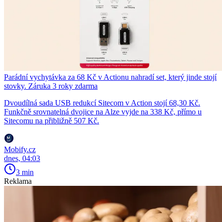
Parádní vychytávka za 68 Kč v Actionu nahradí set, který jinde stojí
stovky. Záruka 3 roky zdarma
Dvoudílná sada USB redukcí Sitecom v Action stojí 68,30 Kč.
Funkčně srovnatelná dvojice na Alze vyjde na 338 Kč, přímo u
Sitecomu na přibližně 507 Kč.
Mobify.cz
dnes, 04:03
3 min
Reklama