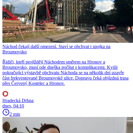
Náchod čekají další omezení. Staví se obchvat i spojka na
Broumovsko
Řidiči, kteří projíždějí Náchodem směrem na Hronov a
Broumovsko, musí ode dneška počítat s komplikacemi. Kvůli
pokračující výstavbě obchvatu Náchoda se na několik dní uzavře
část frekventované Broumovské ulice. Dopravu čeká objízdná trasa
přes Červený Kostelec a Hronov.
Hradecká Drbna
dnes, 04:10
2 min