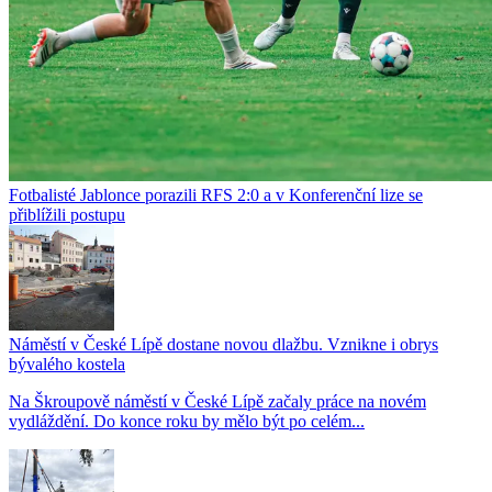
Fotbalisté Jablonce porazili RFS 2:0 a v Konferenční lize se
přiblížili postupu
Náměstí v České Lípě dostane novou dlažbu. Vznikne i obrys
bývalého kostela
Na Škroupově náměstí v České Lípě začaly práce na novém
vydláždění. Do konce roku by mělo být po celém...