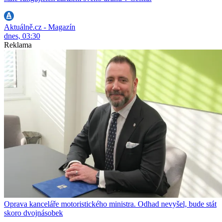
Aktuálně.cz - Magazín
dnes, 03:30
Reklama
Oprava kanceláře motoristického ministra. Odhad nevyšel, bude stát
skoro dvojnásobek