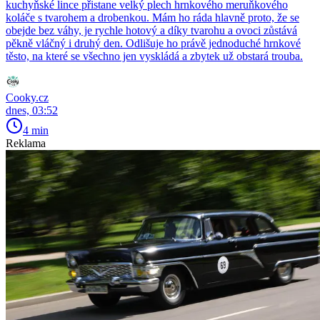
kuchyňské lince přistane velký plech hrnkového meruňkového
koláče s tvarohem a drobenkou. Mám ho ráda hlavně proto, že se
obejde bez váhy, je rychle hotový a díky tvarohu a ovoci zůstává
pěkně vláčný i druhý den. Odlišuje ho právě jednoduché hrnkové
těsto, na které se všechno jen vyskládá a zbytek už obstará trouba.
Cooky.cz
dnes, 03:52
4 min
Reklama