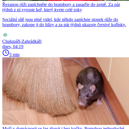
Řezanou růži zapíchněte do brambory a zasaďte do země. Za pár
týdnů z ní vyroste keř, který kvete celé roky
Sociální sítě jsou plné videí, kde někdo zapíchne stonek růže do
brambory, zakope ji do hlízy a za pár týdnů ukazuje čerstvé kořínky.
Chalupáři-Zahrádkáři
dnes, 04:19
3 min
Myší v domácnosti se lze zbavit i bez kočky. Pomohou jednoduché