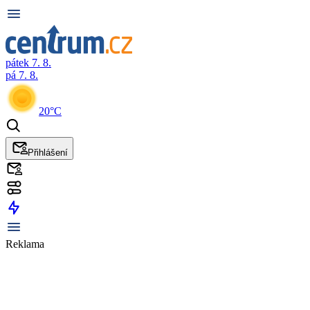
pátek 7. 8.
pá 7. 8.
20°C
Přihlášení
Reklama