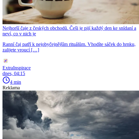
Nejhorší čaje z českých obchodů. Češi je pijí každý den ke snídaní a
neví, co v nich je
Ranní čaj patří k nejobyčejnějším rituálům. Vhodíte sáček do hrnku,
zalijete vroucí […]
ExtraInspirace
dnes, 04:15
4 min
Reklama