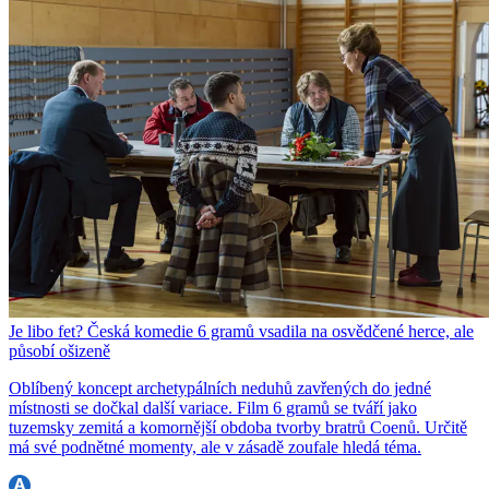
Je libo fet? Česká komedie 6 gramů vsadila na osvědčené herce, ale
působí ošizeně
Oblíbený koncept archetypálních neduhů zavřených do jedné
místnosti se dočkal další variace. Film 6 gramů se tváří jako
tuzemsky zemitá a komornější obdoba tvorby bratrů Coenů. Určitě
má své podnětné momenty, ale v zásadě zoufale hledá téma.