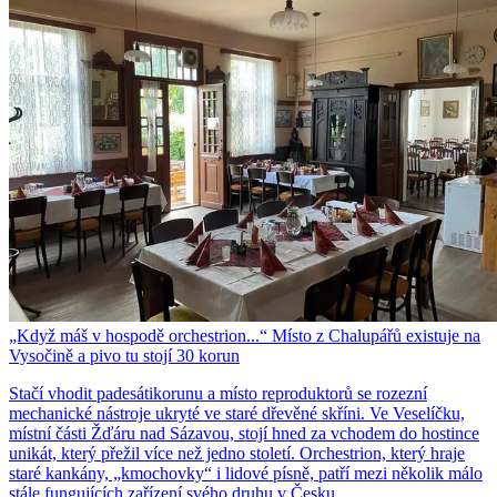
„Když máš v hospodě orchestrion...“ Místo z Chalupářů existuje na
Vysočině a pivo tu stojí 30 korun
Stačí vhodit padesátikorunu a místo reproduktorů se rozezní
mechanické nástroje ukryté ve staré dřevěné skříni. Ve Veselíčku,
místní části Žďáru nad Sázavou, stojí hned za vchodem do hostince
unikát, který přežil více než jedno století. Orchestrion, který hraje
staré kankány, „kmochovky“ i lidové písně, patří mezi několik málo
stále fungujících zařízení svého druhu v Česku.