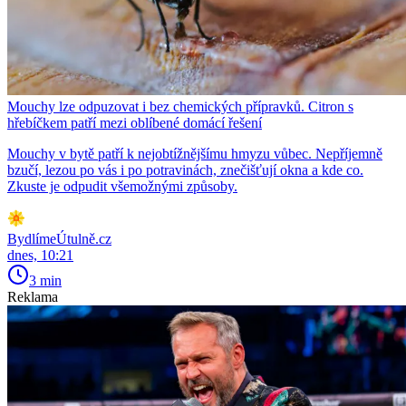
Mouchy lze odpuzovat i bez chemických přípravků. Citron s
hřebíčkem patří mezi oblíbené domácí řešení
Mouchy v bytě patří k nejobtížnějšímu hmyzu vůbec. Nepříjemně
bzučí, lezou po vás i po potravinách, znečišťují okna a kde co.
Zkuste je odpudit všemožnými způsoby.
BydlímeÚtulně.cz
dnes, 10:21
3 min
Reklama