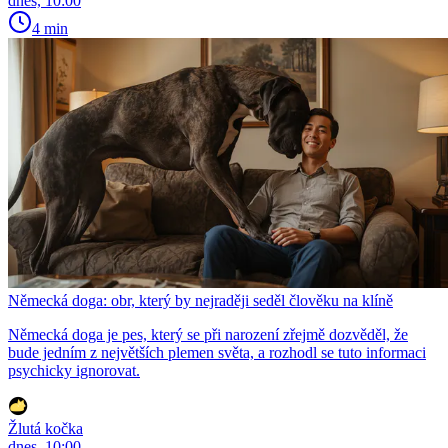
dnes, 10:00
4 min
Německá doga: obr, který by nejraději seděl člověku na klíně
Německá doga je pes, který se při narození zřejmě dozvěděl, že
bude jedním z největších plemen světa, a rozhodl se tuto informaci
psychicky ignorovat.
Žlutá kočka
dnes, 10:00