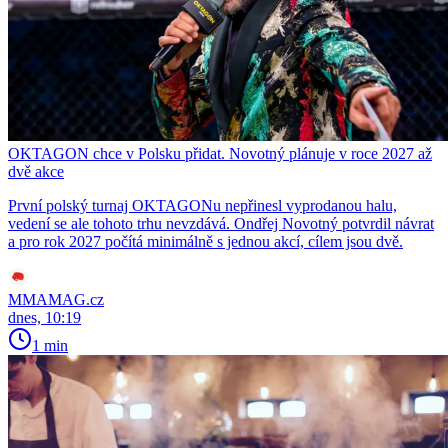
OKTAGON chce v Polsku přidat. Novotný plánuje v roce 2027 až
dvě akce
První polský turnaj OKTAGONu nepřinesl vyprodanou halu,
vedení se ale tohoto trhu nevzdává. Ondřej Novotný potvrdil návrat
a pro rok 2027 počítá minimálně s jednou akcí, cílem jsou dvě.
MMAMAG.cz
dnes, 10:19
1 min