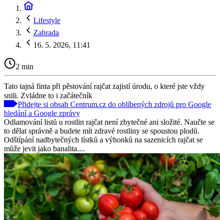
Lifestyle
Zahrada
16. 5. 2026, 11:41
2 min
Tato tajná finta při pěstování rajčat zajistí úrodu, o které jste vždy
snili. Zvládne to i začátečník
Přidejte si obsah Centrum.cz do oblíbených zdrojů pro Google
hledání a Google zprávy
Odlamování listů u rostlin rajčat není zbytečné ani složité. Naučte se
to dělat správně a budete mít zdravé rostliny se spoustou plodů.
Odštípání nadbytečných lístků a výhonků na sazenicích rajčat se
může jevit jako banalita....