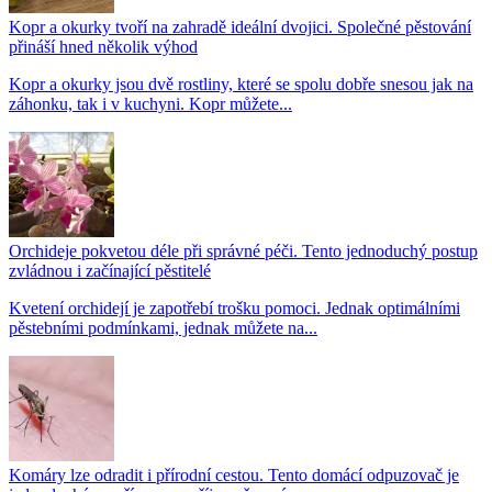
Kopr a okurky tvoří na zahradě ideální dvojici. Společné pěstování
přináší hned několik výhod
Kopr a okurky jsou dvě rostliny, které se spolu dobře snesou jak na
záhonku, tak i v kuchyni. Kopr můžete...
Orchideje pokvetou déle při správné péči. Tento jednoduchý postup
zvládnou i začínající pěstitelé
Kvetení orchidejí je zapotřebí trošku pomoci. Jednak optimálními
pěstebními podmínkami, jednak můžete na...
Komáry lze odradit i přírodní cestou. Tento domácí odpuzovač je