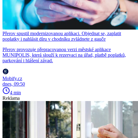
Přerov spustil modernizovanou aplikaci. Objednat se, zaplatit
poplatky i nahlásit díru v chodníku zvládnete z gauče
Přerov provozuje přepracovanou verzi městské aplikace
MUNIPOLIS, která slouží k rezervaci na úřad, platbě poplatků,
parkování i hlášení závad.
Mobify.cz
dnes, 09:50
4 min
Reklama