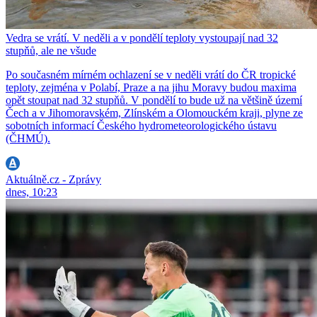
Vedra se vrátí. V neděli a v pondělí teploty vystoupají nad 32
stupňů, ale ne všude
Po současném mírném ochlazení se v neděli vrátí do ČR tropické
teploty, zejména v Polabí, Praze a na jihu Moravy budou maxima
opět stoupat nad 32 stupňů. V pondělí to bude už na většině území
Čech a v Jihomoravském, Zlínském a Olomouckém kraji, plyne ze
sobotních informací Českého hydrometeorologického ústavu
(ČHMÚ).
Aktuálně.cz - Zprávy
dnes, 10:23