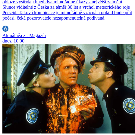
obloze vystřídají hned dva mimořádné úkazy - největší zatmění
Slunce viditelné z Česka za téměř 30 let a vrchol meteorického roje
Perseid. Taková kombinace je mimořádně vzácná a pokud bude přát
počasí, čeká pozorovatele nezapomenutelná podívaná.
Aktuálně.cz - Magazín
dnes, 10:00