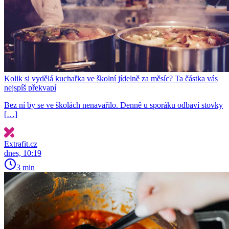
Kolik si vydělá kuchařka ve školní jídelně za měsíc? Ta částka vás
nejspíš překvapí
Bez ní by se ve školách nenavařilo. Denně u sporáku odbaví stovky
[…]
Extrafit.cz
dnes, 10:19
3 min