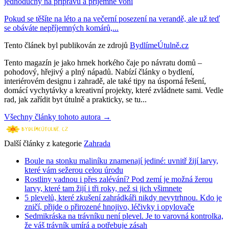
jednoduchý na přípravu a příjemně voní
Pokud se těšíte na léto a na večerní posezení na verandě, ale už teď
se obáváte nepříjemných komárů,...
Tento článek byl publikován ze zdrojů
BydlímeÚtulně.cz
Tento magazín je jako hrnek horkého čaje po návratu domů –
pohodový, hřejivý a plný nápadů. Nabízí články o bydlení,
interiérovém designu i zahradě, ale také tipy na úsporná řešení,
domácí vychytávky a kreativní projekty, které zvládnete sami. Vedle
rad, jak zařídit byt útulně a prakticky, se tu...
Všechny články tohoto autora →
Další články z kategorie
Zahrada
Boule na stonku maliníku znamenají jediné: uvnitř žijí larvy,
které vám sežerou celou úrodu
Rostliny vadnou i přes zalévání? Pod zemí je možná žerou
larvy, které tam žijí i tři roky, než si jich všimnete
5 plevelů, které zkušení zahrádkáři nikdy nevytrhnou. Kdo je
zničí, přijde o přirozené hnojivo, léčivky i opylovače
Sedmikráska na trávníku není plevel. Je to varovná kontrolka,
že váš trávník umírá a potřebuje zásah