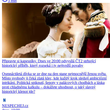
3 min
Připravte si kapesníky. Dnes ve 20:00 odvysílá ČT2 strhující
historický příběh, který rozseká i ty nejtvrdší povahy
Osmnáctiletá dívka se ze dne na den stane nejmocnější ženou světa.
Místo svobody ji čeká zlatá klec, kde každý krok sledují ambiciózní
intrikáni. Politická spiknutí, šepoty v palácových chodbách a láska
proti chladnému kalkulu – dokážete uhodnout, o jaký slavný
historický klenot jde?
NESPECHEJ.cz