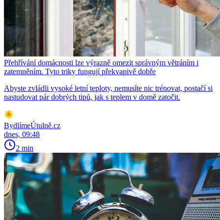
Přehřívání domácnosti lze výrazně omezit správným větráním i
zatemněním. Tyto triky fungují překvapivě dobře
Abyste zvládli vysoké letní teploty, nemusíte nic trénovat, postačí si
nastudovat pár dobrých tipů, jak s teplem v domě zatočit.
BydlímeÚtulně.cz
dnes, 09:48
2 min