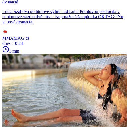
dvanáctá
Lucia Szabová po titulové výhře nad Lucií Pudilovou poskočila v
bantamové váze o dvě místa. Neporažená šampionka OKTAGONu
je nově dvanáctá.
MMAMAG.cz
dnes, 10:24
1 min