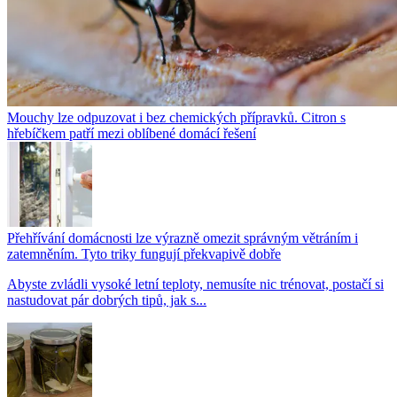
Mouchy lze odpuzovat i bez chemických přípravků. Citron s
hřebíčkem patří mezi oblíbené domácí řešení
Přehřívání domácnosti lze výrazně omezit správným větráním i
zatemněním. Tyto triky fungují překvapivě dobře
Abyste zvládli vysoké letní teploty, nemusíte nic trénovat, postačí si
nastudovat pár dobrých tipů, jak s...