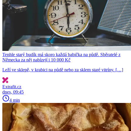
Tenhle starý budík má skoro každá babička na půdě. Sběratelé z
Německa za něj nabízejí i 10 000 Kč
Leží ve sklepě, v krabici na půdě nebo za sklem staré vitríny. […]
Extrafit.cz
dnes, 09:45
4 min