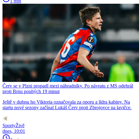
1 min
Červ se v Plzni propadl mezi náhradníky. Po návratu z MS odehrál
proti Brnu pouhých 19 minut
Ještě v dubnu ho Viktoria označovala za oporu a lídra kabiny. Na
startu nové sezony začínal Lukáš Červ proti Zbrojovce na lavičce.
SportyŽivě
dnes, 10:01