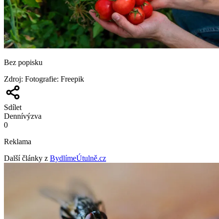
Bez popisku
Zdroj
:
Fotografie: Freepik
Sdílet
Denní
výzva
0
Reklama
Další články z
BydlímeÚtulně.cz