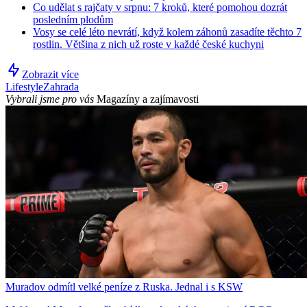
Co udělat s rajčaty v srpnu: 7 kroků, které pomohou dozrát
posledním plodům
Vosy se celé léto nevrátí, když kolem záhonů zasadíte těchto 7
rostlin. Většina z nich už roste v každé české kuchyni
Zobrazit více
Lifestyle
Zahrada
Vybrali jsme pro vás
Magazíny a zajímavosti
Muradov odmítl velké peníze z Ruska. Jednal i s KSW