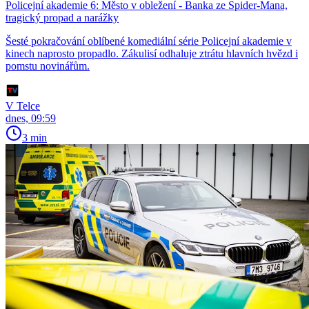
Policejní akademie 6: Město v obležení - Banka ze Spider-Mana,
tragický propad a narážky
Šesté pokračování oblíbené komediální série Policejní akademie v
kinech naprosto propadlo. Zákulisí odhaluje ztrátu hlavních hvězd i
pomstu novinářům.
V Telce
dnes, 09:59
3 min