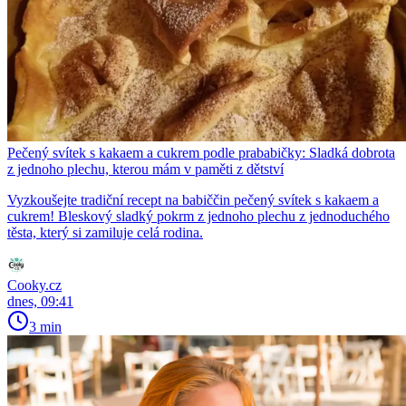
Pečený svítek s kakaem a cukrem podle prababičky: Sladká dobrota
z jednoho plechu, kterou mám v paměti z dětství
Vyzkoušejte tradiční recept na babiččin pečený svítek s kakaem a
cukrem! Bleskový sladký pokrm z jednoho plechu z jednoduchého
těsta, který si zamiluje celá rodina.
Cooky.cz
dnes, 09:41
3 min