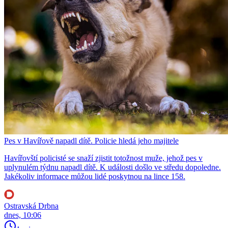
Pes v Havířově napadl dítě. Policie hledá jeho majitele
Havířovští policisté se snaží zjistit totožnost muže, jehož pes v
uplynulém týdnu napadl dítě. K události došlo ve středu dopoledne.
Jakékoliv informace můžou lidé poskytnou na lince 158.
Ostravská Drbna
dnes, 10:06