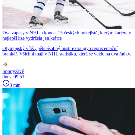
Dva zápasy v NHL a konec. 15 českých hokejistů, kterým kariéra v
nejlepší lize vydržela jen krátce
Olympijský vítěz, pětinásobný mistr extraligy i reprezentační
brankář. Všichni mají v NHL statistiku, která se vejde na dva řádky.
SportyŽivě
dnes, 09:51
3 min