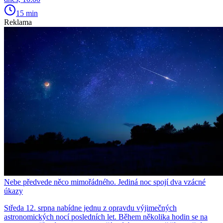
15 min
Reklama
Nebe předvede něco mimořádného. Jediná noc spojí dva vzácné
úkazy
Středa 12. srpna nabídne jednu z opravdu výjimečných
astronomických nocí posledních let. Během několika hodin se na