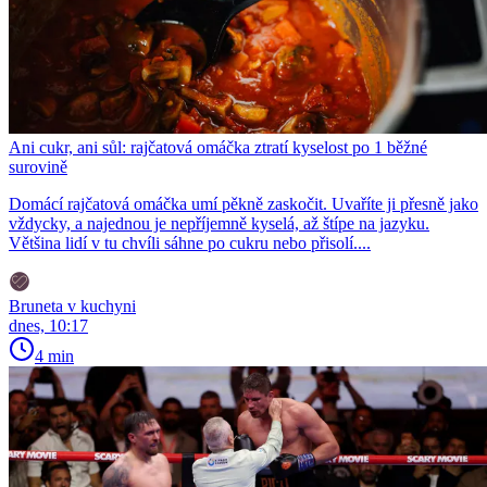
Ani cukr, ani sůl: rajčatová omáčka ztratí kyselost po 1 běžné
surovině
Domácí rajčatová omáčka umí pěkně zaskočit. Uvaříte ji přesně jako
vždycky, a najednou je nepříjemně kyselá, až štípe na jazyku.
Většina lidí v tu chvíli sáhne po cukru nebo přisolí....
Bruneta v kuchyni
dnes, 10:17
4 min