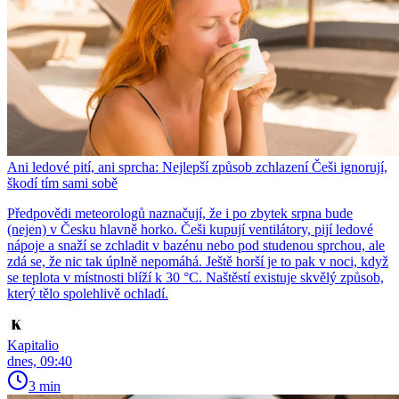
Ani ledové pití, ani sprcha: Nejlepší způsob zchlazení Češi ignorují,
škodí tím sami sobě
Předpovědi meteorologů naznačují, že i po zbytek srpna bude
(nejen) v Česku hlavně horko. Češi kupují ventilátory, pijí ledové
nápoje a snaží se zchladit v bazénu nebo pod studenou sprchou, ale
zdá se, že nic tak úplně nepomáhá. Ještě horší je to pak v noci, když
se teplota v místnosti blíží k 30 °C. Naštěstí existuje skvělý způsob,
který tělo spolehlivě ochladí.
Kapitalio
dnes, 09:40
3 min