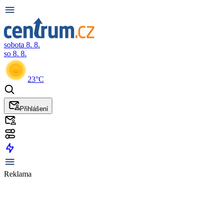
sobota 8. 8.
so 8. 8.
23°C
Přihlášení
Reklama