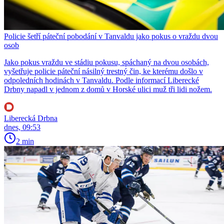
Policie šetří páteční pobodání v Tanvaldu jako pokus o vraždu dvou
osob
Jako pokus vraždu ve stádiu pokusu, spáchaný na dvou osobách,
vyšetřuje policie páteční násilný trestný čin, ke kterému došlo v
odpoledních hodinách v Tanvaldu. Podle informací Liberecké
Drbny napadl v jednom z domů v Horské ulici muž tři lidi nožem.
Liberecká Drbna
dnes, 09:53
2 min