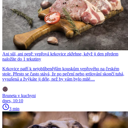
Ani sůl, ani pepř: vepřová krkovice zkřehne, když ji den předem
naložíte do 1 tekutiny
Krkovice patří k nejoblíbenějším kouskům vepřového na českém
stole. Přesto se často stává, že po pečení nebo grilování skončí tuhá,
vysušená a žvýkáte ji déle, než by vám bylo milé....
Bruneta v kuchyni
dnes, 10:10
3 min