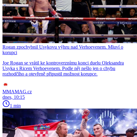
Rogan zpochybnil Usykovu výhru nad Verhoevenem. Mluví o
korupci
Joe Rogan se vrátil ke kontroverznímu konci duelu Oleksandra
Usyka s Ricem Verhoevenem. Podle něj nešlo jen o chybu
rozhodčího a otevřeně připustil možnost korupce.
MMAMAG.cz
dnes, 10:15
1 min