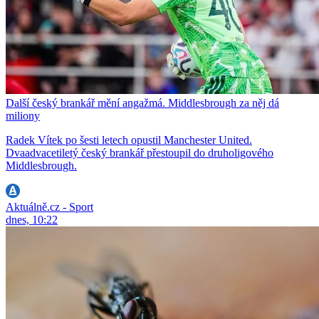
Další český brankář mění angažmá. Middlesbrough za něj dá
miliony
Radek Vítek po šesti letech opustil Manchester United.
Dvaadvacetiletý český brankář přestoupil do druholigového
Middlesbrough.
Aktuálně.cz - Sport
dnes, 10:22