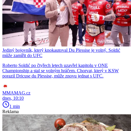
Jediný bojovník, který knokautoval Du Plessise je volný. Soldić
může zamířit do UFC
Roberto Soldić po čtyřech letech uzavřel kapitolu v ONE
Championship a stal se volným hráčem. Chorvat, který v KSW
porazil Dricuse du Plessise, může znovu jednat s UFC.
MMAMAG.cz
dnes, 10:10
1 min
Reklama