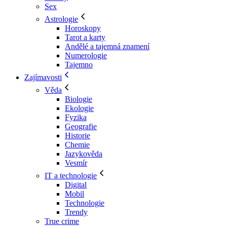
Sex
Astrologie
Horoskopy
Tarot a karty
Andělé a tajemná znamení
Numerologie
Tajemno
Zajímavosti
Věda
Biologie
Ekologie
Fyzika
Geografie
Historie
Chemie
Jazykověda
Vesmír
IT a technologie
Digital
Mobil
Technologie
Trendy
True crime