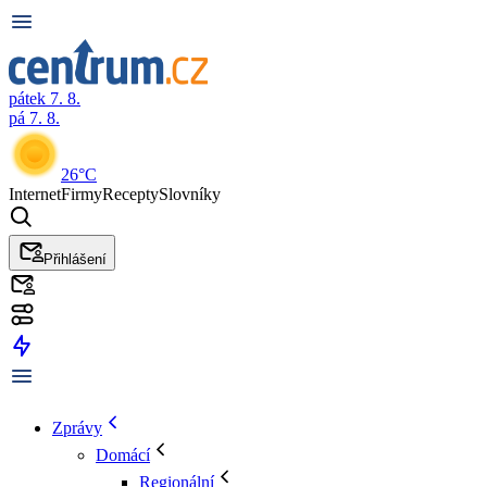
pátek 7. 8.
pá 7. 8.
26°C
Internet
Firmy
Recepty
Slovníky
Přihlášení
Zprávy
Domácí
Regionální