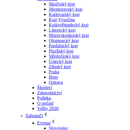
Jihočeský kraj
Jihomoravský kraj
Karlovarský kraj
Kraj Vysočina
Králověhradecký kraj
Liberecký kraj
Moravskoslezský kraj
Olomoucký kraj
Pardubický kraj
Plzeňský kraj
Středočeský kraj
Ústecký kraj
Zlínský kraj
Praha
Brno
Ostrava
Školství
Zdravotnictví
Politika
O počasí
Volby 2026
Zahraničí
Evropa
Slovensko