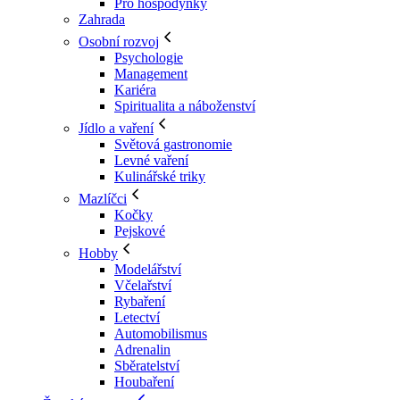
Pro hospodyňky
Zahrada
Osobní rozvoj
Psychologie
Management
Kariéra
Spiritualita a náboženství
Jídlo a vaření
Světová gastronomie
Levné vaření
Kulinářské triky
Mazlíčci
Kočky
Pejskové
Hobby
Modelářství
Včelařství
Rybaření
Letectví
Automobilismus
Adrenalin
Sběratelství
Houbaření