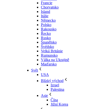
Francie
Chorvatsko
Island
Itálie
Německo
Polsko
Rakousko
Řecko
Rusko
Španělsko
Švédsko
Velká Británie
Rumunsko
Válka na Ukrajině
Maďarsko
Svět
USA
Blízký východ
Izrael
Palestina
Asie
Čína
Jižní Korea