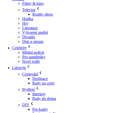
Filmy & kino
Televize
Reality show
Hudba
Hry
Literatura
Výtvarné umění
Divadlo
Digi a stream
Celebrity
Módní policie
Pro pamětníky
Nové tváře
Lifestyle
Cestování
Destinace
Rady na cesty
Bydlení
Interiery
Rady do domu
DIY
Pro kutily