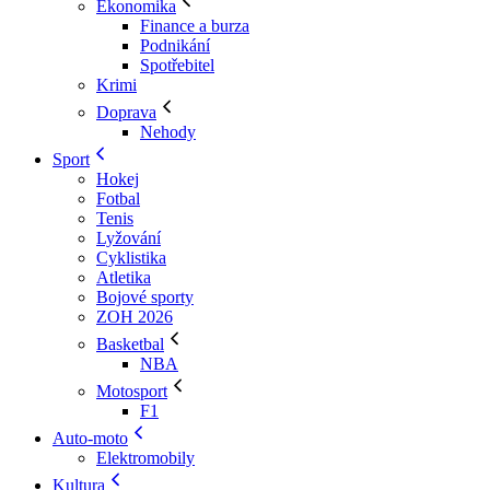
Ekonomika
Finance a burza
Podnikání
Spotřebitel
Krimi
Doprava
Nehody
Sport
Hokej
Fotbal
Tenis
Lyžování
Cyklistika
Atletika
Bojové sporty
ZOH 2026
Basketbal
NBA
Motosport
F1
Auto-moto
Elektromobily
Kultura