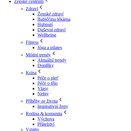
Ženské centrum
Zdraví
Ženské zdraví
Babiččina lékárna
Hubnutí
Duševní zdraví
Wellbeing
Fitness
Jóga a pilates
Módní trendy
Aktuální trendy
Doplňky
Krása
Péče o pleť
Péče o tělo
Vlasy
Nehty
Příběhy ze života
Inspirativní ženy
Rodina & komunita
Výchova
Přátelství
Vztahy