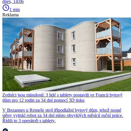
dnes, 14:06
1 min
Reklama
Zedníci jsou minulostí: 3 lidé s tablety postavili ve Francii bytový
dům pro 12 rodin za 34 dní pomocí 3D tisku
V Bezannes u Remeše stojí třípodlažní bytový dům, jehož nosné
stěny vytiskl robot za 34 dní místo obvyklých měsíců ruční práce.
Řídili to 3 operátoři s tablety.