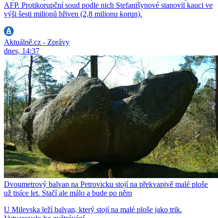
AFP. Protikorupční soud podle nich Stefanišynové stanovil kauci ve
výši šesti milionů hřiven (2,8 milionu korun).
Aktuálně.cz - Zprávy
dnes, 14:37
Dvoumetrový balvan na Petrovicku stojí na překvapivě malé ploše
už tisíce let. Stačí ale málo a bude po něm
U Milevska leží balvan, který stojí na malé ploše jako trik.