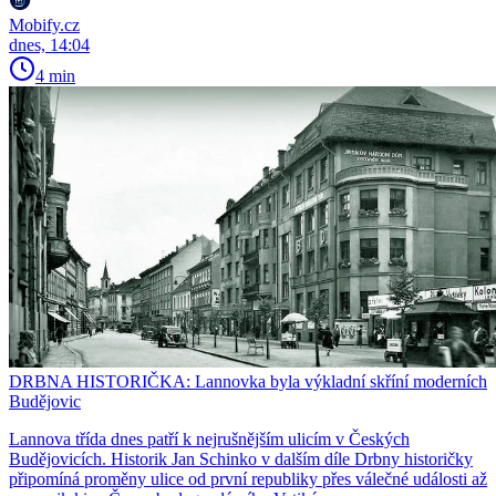
Mobify.cz
dnes, 14:04
4 min
DRBNA HISTORIČKA: Lannovka byla výkladní skříní moderních
Budějovic
Lannova třída dnes patří k nejrušnějším ulicím v Českých
Budějovicích. Historik Jan Schinko v dalším díle Drbny historičky
připomíná proměny ulice od první republiky přes válečné události až