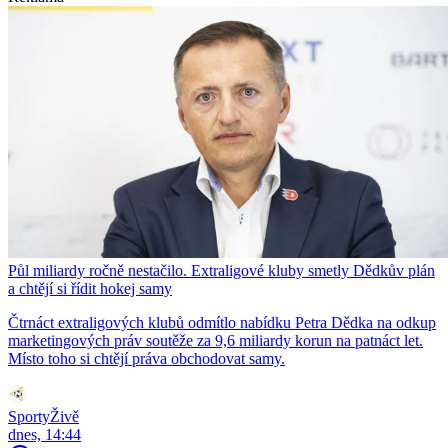
Půl miliardy ročně nestačilo. Extraligové kluby smetly Dědkův plán
a chtějí si řídit hokej samy
Čtrnáct extraligových klubů odmítlo nabídku Petra Dědka na odkup
marketingových práv soutěže za 9,6 miliardy korun na patnáct let.
Místo toho si chtějí práva obchodovat samy.
SportyŽivě
dnes, 14:44