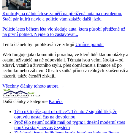
Kontroly na dálnicích se zaměří na přetížená auta na dovolenou.
Stačí pár kufrů navíc a policie vám zakáže další jízdu
Policie letos během léta víc sleduje auta, která působí přetíženě už
na první pohled. Nejde o to zastavovat...
Tento článek byl publikován ze zdrojů
Umíme poradit
Web funguje jako komunitní poradna, ve které lidé kladou otázky a
ostatní uživatelé na ně odpovídají. Témata jsou velmi široká – od
zdraví, vztahů a životního stylu, přes domácnost a finance až po
techniku nebo zábavu. Obsah vzniká přímo z reálných zkušeností a
názorů, takže čtenáři získají...
Všechny články tohoto autora →
Další články z kategorie
Kariéra
Tělo už ti píše „out of office“. Těchto 7 signálů říká, že
opravdu nastal čas na dovolenou
Proč tělo neumí odlišit mail od tygra: i dnešní moderní stres
používá starý nervový systém
Zjišťovali jsme, kolik bere kurýr, který na kole po Praze