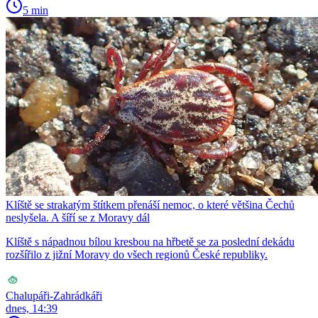
5 min
Klíště se strakatým štítkem přenáší nemoc, o které většina Čechů
neslyšela. A šíří se z Moravy dál
Klíště s nápadnou bílou kresbou na hřbetě se za poslední dekádu
rozšířilo z jižní Moravy do všech regionů České republiky.
Chalupáři-Zahrádkáři
dnes, 14:39