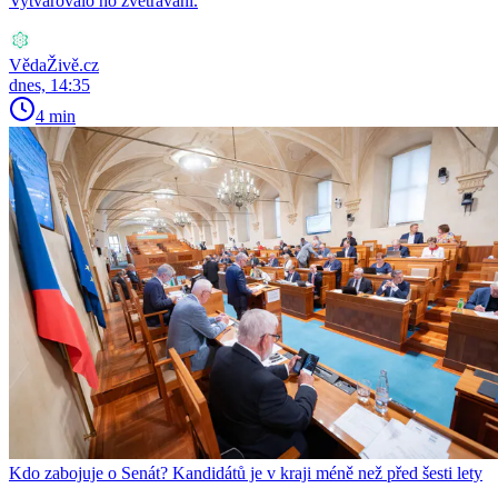
Vytvarovalo ho zvětrávání.
VědaŽivě.cz
dnes, 14:35
4 min
Kdo zabojuje o Senát? Kandidátů je v kraji méně než před šesti lety