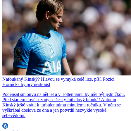
Nafoukaný Kinský? Hlavou se vymyká celé lize, píší. Pozici
Horníčka by prý neskousl
Podepsal smlouvu na pět let a v Tottenhamu by měl být jedničkou.
Před startem nové sezony se český fotbalový brankář Antonín
Kinský ještě vrátil k turbulentnímu minulému ročníku. V něm se
vyškrábal doslova ze dna a jen potvrdil nezvykle vysoké
sebevědomí.