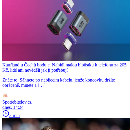
Kaufland u Čechů boduje. Nabídl malou blbůstku k telefonu za 205
Kč, lidé ani nevěděli jak ji potřebují
Znáte to. Sáhnete po nabíjecím kabelu, jenže koncovku držíte
obráceně, minete a […]
Spotřebitelov.cz
dnes, 14:24
3 min