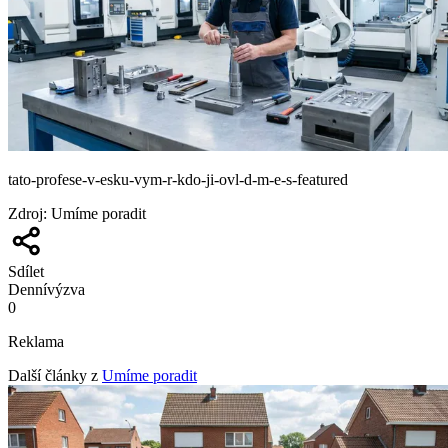
tato-profese-v-esku-vym-r-kdo-ji-ovl-d-m-e-s-featured
Zdroj
:
Umíme poradit
Sdílet
Denní
výzva
0
Reklama
Další články z
Umíme poradit