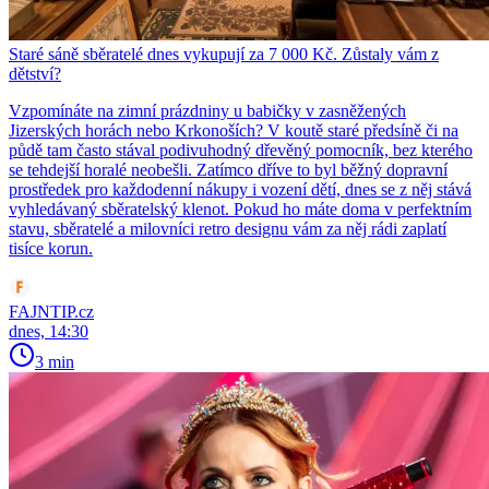
Staré sáně sběratelé dnes vykupují za 7 000 Kč. Zůstaly vám z
dětství?
Vzpomínáte na zimní prázdniny u babičky v zasněžených
Jizerských horách nebo Krkonoších? V koutě staré předsíně či na
půdě tam často stával podivuhodný dřevěný pomocník, bez kterého
se tehdejší horalé neobešli. Zatímco dříve to byl běžný dopravní
prostředek pro každodenní nákupy i vození dětí, dnes se z něj stává
vyhledávaný sběratelský klenot. Pokud ho máte doma v perfektním
stavu, sběratelé a milovníci retro designu vám za něj rádi zaplatí
tisíce korun.
FAJNTIP.cz
dnes, 14:30
3 min