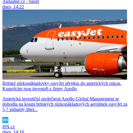
Aktuálně.cz - Sport
dnes, 14:22
Britské nízkonákladovky easyJet přejdou do amerických rukou.
Kupujícím jsou investoři z firmy Apollo
Americká investiční společnost Apollo Global Management se
dohodla na koupi britských nízkonákladových aerolinek easyJet za
5,7 miliardy liber...
HN.cz
dnes, 14:16