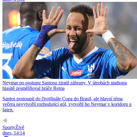
Neymar po postupu Santosu ztratil zábrany. V útrobách stadionu
hlasitě zesměšňoval hráče Rema
Santos postoupil do čtvrtfinále Copa do Brasil, ale hlavní téma
večera nevytvořil rozhodující gól, vytvořil ho Neymar v koridoru u
šaten.
SportyŽivě
dnes, 14:14