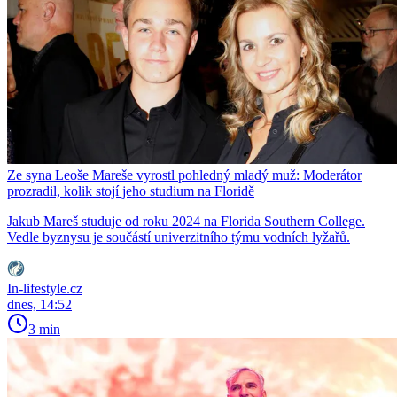
Ze syna Leoše Mareše vyrostl pohledný mladý muž: Moderátor
prozradil, kolik stojí jeho studium na Floridě
Jakub Mareš studuje od roku 2024 na Florida Southern College.
Vedle byznysu je součástí univerzitního týmu vodních lyžařů.
In-lifestyle.cz
dnes, 14:52
3 min