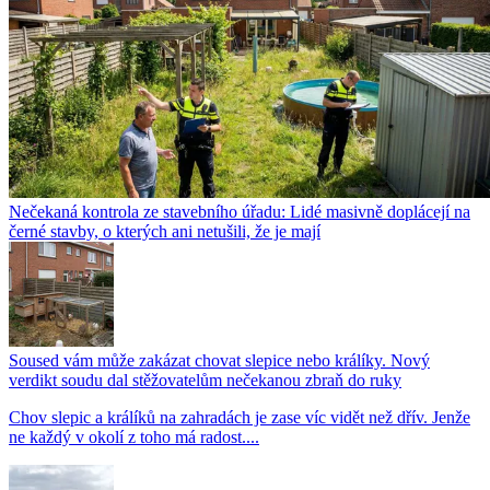
Nečekaná kontrola ze stavebního úřadu: Lidé masivně doplácejí na
černé stavby, o kterých ani netušili, že je mají
Soused vám může zakázat chovat slepice nebo králíky. Nový
verdikt soudu dal stěžovatelům nečekanou zbraň do ruky
Chov slepic a králíků na zahradách je zase víc vidět než dřív. Jenže
ne každý v okolí z toho má radost....