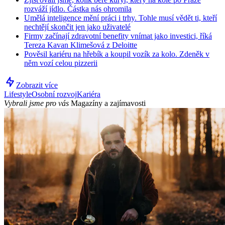
rozváží jídlo. Částka nás ohromila
Umělá inteligence mění práci i trhy. Tohle musí vědět ti, kteří
nechtějí skončit jen jako uživatelé
Firmy začínají zdravotní benefity vnímat jako investici, říká
Tereza Kavan Klimešová z Deloitte
Pověsil kariéru na hřebík a koupil vozík za kolo. Zdeněk v
něm vozí celou pizzerii
Zobrazit více
Lifestyle
Osobní rozvoj
Kariéra
Vybrali jsme pro vás
Magazíny a zajímavosti