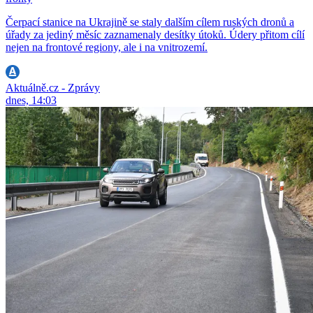
Čerpací stanice na Ukrajině se staly dalším cílem ruských dronů a
úřady za jediný měsíc zaznamenaly desítky útoků. Údery přitom cílí
nejen na frontové regiony, ale i na vnitrozemí.
Aktuálně.cz - Zprávy
dnes, 14:03