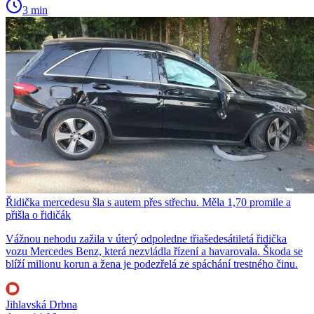
3 min
Řidička mercedesu šla s autem přes střechu. Měla 1,70 promile a
přišla o řidičák
Vážnou nehodu zažila v úterý odpoledne třiašedesátiletá řidička
vozu Mercedes Benz, která nezvládla řízení a havarovala. Škoda se
blíží milionu korun a žena je podezřelá ze spáchání trestného činu.
Jihlavská Drbna