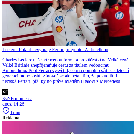
Leclerc: Pokud nevyhraje Ferrari, přeji titul Antonellimu
Charles Leclerc našel ztracenou formu a po vítězství na Velké ceně
Velké Británie znepříjemňuje cestu za titulem vedoucímu
Antonellimu. Pilot Ferrari vysvětlil, co mu pomohlo sžít se s letošní
generací monopostů. Zároveň se ale netají tím, že pokud titul
nezíská Ferrari, přál by ho právě mladému Italovi z Mercedesu.
SvětFormule.cz
dnes, 14:26
3 min
Reklama