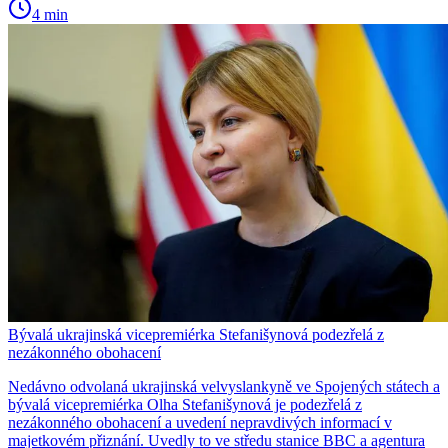
4 min
Bývalá ukrajinská vicepremiérka Stefanišynová podezřelá z
nezákonného obohacení
Nedávno odvolaná ukrajinská velvyslankyně ve Spojených státech a
bývalá vicepremiérka Olha Stefanišynová je podezřelá z
nezákonného obohacení a uvedení nepravdivých informací v
majetkovém přiznání. Uvedly to ve středu stanice BBC a agentura