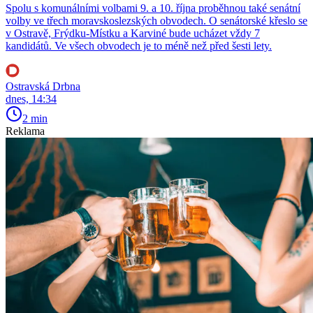
Spolu s komunálními volbami 9. a 10. října proběhnou také senátní
volby ve třech moravskoslezských obvodech. O senátorské křeslo se
v Ostravě, Frýdku-Místku a Karviné bude ucházet vždy 7
kandidátů. Ve všech obvodech je to méně než před šesti lety.
Ostravská Drbna
dnes, 14:34
2 min
Reklama