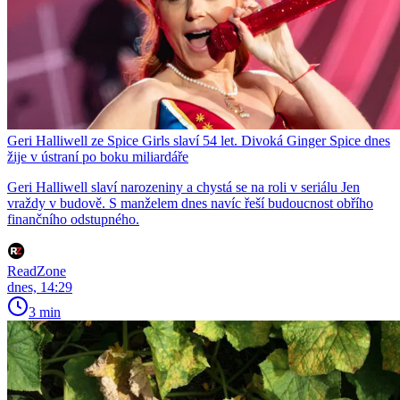
Geri Halliwell ze Spice Girls slaví 54 let. Divoká Ginger Spice dnes
žije v ústraní po boku miliardáře
Geri Halliwell slaví narozeniny a chystá se na roli v seriálu Jen
vraždy v budově. S manželem dnes navíc řeší budoucnost obřího
finančního odstupného.
ReadZone
dnes, 14:29
3 min