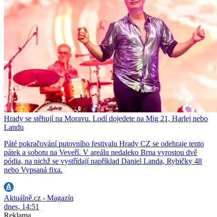
Hrady se stěhují na Moravu. Lodí dojedete na Mig 21, Harlej nebo
Landu
Páté pokračování putovního festivalu Hrady CZ se odehraje tento
pátek a sobotu na Veveří. V areálu nedaleko Brna vyrostou dvě
pódia, na nichž se vystřídají například Daniel Landa, Rybičky 48
nebo Vypsaná fixa.
Aktuálně.cz - Magazín
dnes, 14:51
Reklama