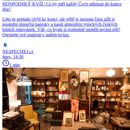
HOSPODSKÝ KVÍZ: Co by měl každý Čech stihnout do konce
léta?
Léto se pomalu chýlí ke konci, ale ještě je spousta času užít si
poslední sluneční paprsky a nasát atmosféru typických českých
letních radovánek. Víte, co byste si rozhodně neměli nechat ujít?
Otestujte své znalosti v našem kvízu.
NESPECHEJ.cz
dnes, 14:30
1 min