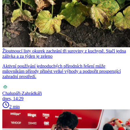
Žloutnoucí listy okurek zachrání tři suroviny z kuchyně. Stačí jedna
zálivka a za týden je zeleno
Aktivní používání jednoduchých přírodních řešení může
milovníkům přírody přinést velké výhody a podpořit prosperující
zahradní prostředí.
Chalupáři-Zahrádkáři
dnes, 14:29
2 min