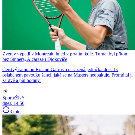
Zverev vypadl v Montrealu hned v prvním kole. Turnaj byl přitom
bez Sinnera, Alcaraze i Djokoviče
Čerstvý šampion Roland Garros a nasazená jednička dostal v
oslabeném pavouku šanci, jaká se na Masters neopakuje. Promrhal ji
za dvě a půl hodiny.
SportyŽivě
dnes, 14:56
3 min