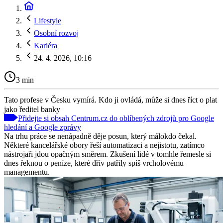
Lifestyle
Osobní rozvoj
Kariéra
24. 4. 2026, 10:16
3 min
Tato profese v Česku vymírá. Kdo ji ovládá, může si dnes říct o plat
jako ředitel banky
Přidejte si obsah Centrum.cz do oblíbených zdrojů pro Google
hledání a Google zprávy
Na trhu práce se nenápadně děje posun, který málokdo čekal.
Některé kancelářské obory řeší automatizaci a nejistotu, zatímco
nástrojaři jdou opačným směrem. Zkušení lidé v tomhle řemesle si
dnes řeknou o peníze, které dřív patřily spíš vrcholovému
managementu.