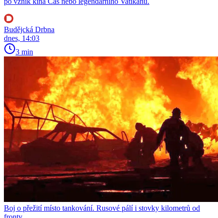
po vznik kina Čas nebo legendárního Vatikánu.
Budějcká Drbna
dnes, 14:03
3 min
Boj o přežití místo tankování. Rusové pálí i stovky kilometrů od
fronty