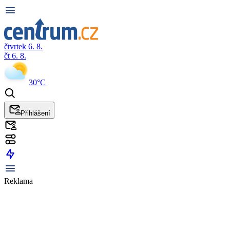
čtvrtek 6. 8.
čt 6. 8.
30°C
Přihlášení
Reklama