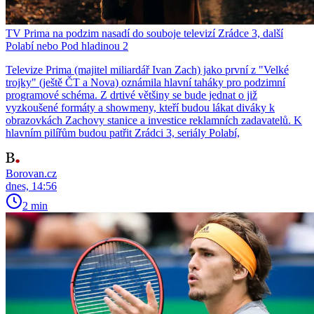
TV Prima na podzim nasadí do souboje televizí Zrádce 3, další
Polabí nebo Pod hladinou 2
Televize Prima (majitel miliardář Ivan Zach) jako první z "Velké
trojky" (ještě ČT a Nova) oznámila hlavní taháky pro podzimní
programové schéma. Z drtivé většiny se bude jednat o již
vyzkoušené formáty a showmeny, kteří budou lákat diváky k
obrazovkách Zachovy stanice a investice reklamních zadavatelů. K
hlavním pilířům budou patřit Zrádci 3, seriály Polabí,
Borovan.cz
dnes, 14:56
2 min