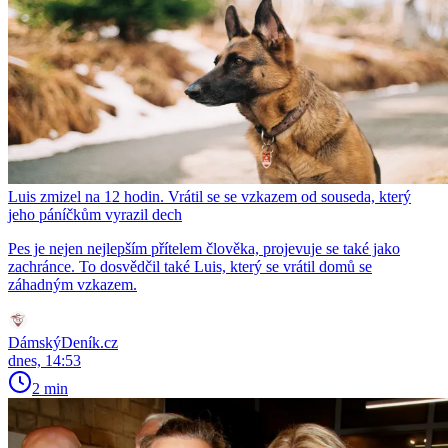
Luis zmizel na 12 hodin. Vrátil se se vzkazem od souseda, který
jeho páníčkům vyrazil dech
Pes je nejen nejlepším přítelem člověka, projevuje se také jako
zachránce. To dosvědčil také Luis, který se vrátil domů se
záhadným vzkazem.
DámskýDeník.cz
dnes, 14:53
2 min