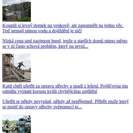
Koupili si levný domek na venkově, ale zapomněli na jednu věc.
Teď nemají pitnou vodu a dojíždění je ničí
Nízká cena umí zaujmout hned, jenže u starších domů mimo město
se v ní často schová problém, který na první...
Kutil chtěl ušetřit za opravu střechy a spadl z lešení. Pojišťovna mu
odmítla vyplatit korunu kvůli chybějícímu zajištění
Ušetřit se někdy nevyplatí, někdy až nepříjemně. Příběh muže který
se pustil do opravy střechy svépomocí to...