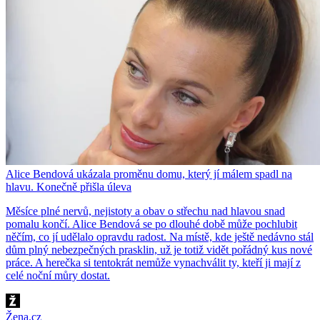
Alice Bendová ukázala proměnu domu, který jí málem spadl na
hlavu. Konečně přišla úleva
Měsíce plné nervů, nejistoty a obav o střechu nad hlavou snad
pomalu končí. Alice Bendová se po dlouhé době může pochlubit
něčím, co jí udělalo opravdu radost. Na místě, kde ještě nedávno stál
dům plný nebezpečných prasklin, už je totiž vidět pořádný kus nové
práce. A herečka si tentokrát nemůže vynachválit ty, kteří ji mají z
celé noční můry dostat.
Žena.cz