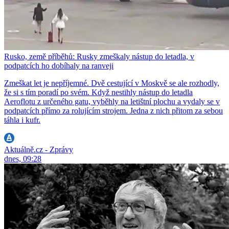
Rusko, země příběhů: Rusky zmeškaly nástup do letadla, v
podpatcích ho dobíhaly na ranveji
Zmeškat let je nepříjemné. Dvě cestující v Moskvě se ale rozhodly,
že si s tím poradí po svém. Když nestihly nástup do letadla
Aeroflotu z určeného gatu, vyběhly na letištní plochu a vydaly se v
podpatcích přímo za rolujícím strojem. Jedna z nich přitom za sebou
táhla i kufr.
Aktuálně.cz - Zprávy
dnes, 09:28