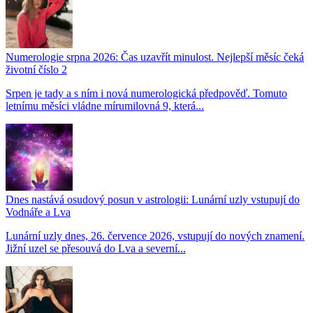
Numerologie srpna 2026: Čas uzavřít minulost. Nejlepší měsíc čeká
životní číslo 2
Srpen je tady a s ním i nová numerologická předpověď. Tomuto
letnímu měsíci vládne mírumilovná 9, která...
Dnes nastává osudový posun v astrologii: Lunární uzly vstupují do
Vodnáře a Lva
Lunární uzly dnes, 26. července 2026, vstupují do nových znamení.
Jižní uzel se přesouvá do Lva a severní...