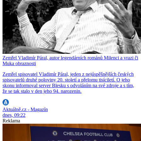
Zemřel Vladimír Páral, autor legendárních románů Milenci a vrazi či
Muka obraznosti
Zemřel spisovatel Vladimír Páral, jeden z nejúspěšnějších českých
spisovatelů druhé poloviny 20. století a přelomu tisíciletí. O jeho
skonu informoval server Blesku s odvoláním na své zdroje a s tím,
že se tak stalo v den jeho 94. narozenin.
Aktuálně.cz - Magazín
dnes, 09:22
Reklama