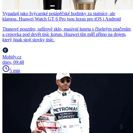
Vypadají jako švýcarské potápěčské hodinky za statisíce, ale
klamou. Huawei Watch GT 6 Pro jsou luxus pro iOS i Android
Titanové pouzdro, safírové sklo, masivní luneta s číselným značením
a cenovka pod devět tisíc korun. Huawei tím míří přímo na dojem,
který jinak stojí stovky tisíc.
Mobify.cz
dnes, 09:48
5 min