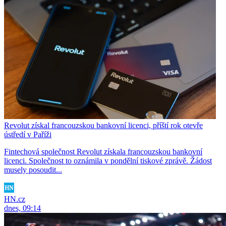
Revolut získal francouzskou bankovní licenci, příští rok otevře
ústředí v Paříži
Fintechová společnost Revolut získala francouzskou bankovní
licenci. Společnost to oznámila v pondělní tiskové zprávě. Žádost
musely posoudit...
HN.cz
dnes, 09:14