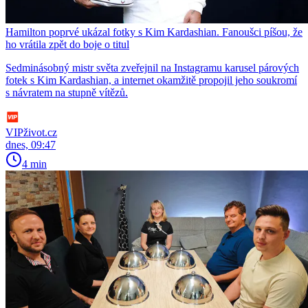
Hamilton poprvé ukázal fotky s Kim Kardashian. Fanoušci píšou, že
ho vrátila zpět do boje o titul
Sedminásobný mistr světa zveřejnil na Instagramu karusel párových
fotek s Kim Kardashian, a internet okamžitě propojil jeho soukromí
s návratem na stupně vítězů.
VIPživot.cz
dnes, 09:47
4 min