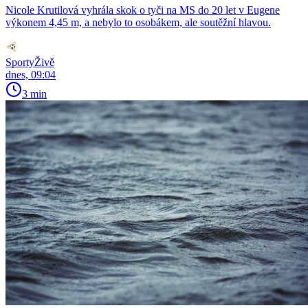
Nicole Krutilová vyhrála skok o tyči na MS do 20 let v Eugene
výkonem 4,45 m, a nebylo to osobákem, ale soutěžní hlavou.
SportyŽivě
dnes, 09:04
3 min