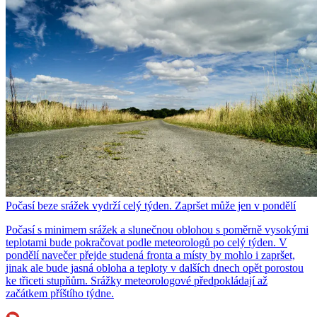
Počasí beze srážek vydrží celý týden. Zapršet může jen v pondělí
Počasí s minimem srážek a slunečnou oblohou s poměrně vysokými
teplotami bude pokračovat podle meteorologů po celý týden. V
pondělí navečer přejde studená fronta a místy by mohlo i zapršet,
jinak ale bude jasná obloha a teploty v dalších dnech opět porostou
ke třiceti stupňům. Srážky meteorologové předpokládají až
začátkem příštího týdne.