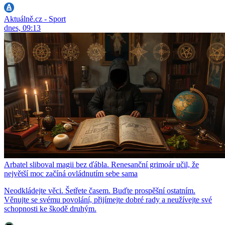
Aktuálně.cz - Sport
dnes, 09:13
Arbatel sliboval magii bez ďábla. Renesanční grimoár učil, že
největší moc začíná ovládnutím sebe sama
Neodkládejte věci. Šetřete časem. Buďte prospěšní ostatním.
Věnujte se svému povolání, přijímejte dobré rady a neužívejte své
schopnosti ke škodě druhým.