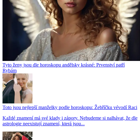
Tyto ženy jsou dle horoskopu andělsky krásné: Prvenství patří
Rybám
Toto jsou nejlepší manželky podle horoskopu: Žebříčku vévodí Raci
Každé znamení má své klady i zápory. Nebudeme si nalhávat, že dle
astrologie neexistují znamení, která jsou...