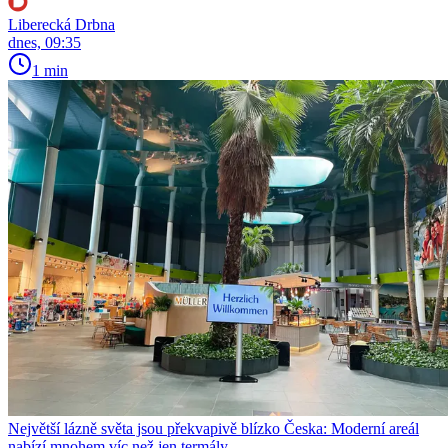
Liberecká Drbna
dnes, 09:35
1 min
Největší lázně světa jsou překvapivě blízko Česka: Moderní areál
nabízí mnohem víc než jen termály