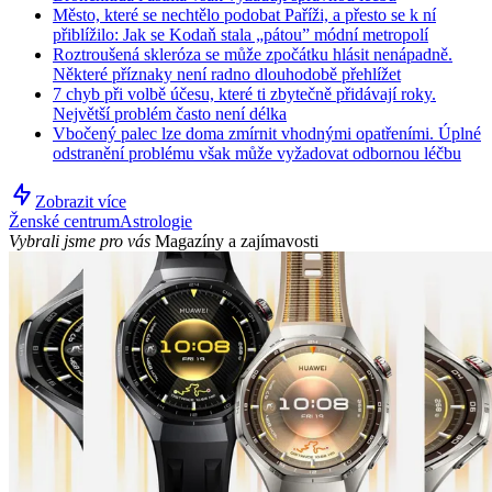
Město, které se nechtělo podobat Paříži, a přesto se k ní
přiblížilo: Jak se Kodaň stala „pátou” módní metropolí
Roztroušená skleróza se může zpočátku hlásit nenápadně.
Některé příznaky není radno dlouhodobě přehlížet
7 chyb při volbě účesu, které ti zbytečně přidávají roky.
Největší problém často není délka
Vbočený palec lze doma zmírnit vhodnými opatřeními. Úplné
odstranění problému však může vyžadovat odbornou léčbu
Zobrazit více
Ženské centrum
Astrologie
Vybrali jsme pro vás
Magazíny a zajímavosti