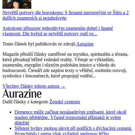
Největší potvory dle horoskopu: S ženami narozenými ve Štíru a 2
dalších znameních si nezahrávejte
Astrologie přisuzuje jednotlivým znamením dobré i špatné
vlastnosti. Dle hvězd se největší potvory rodí ve...
Tento článek byl publikován ze zdrojů
Aurazine
Magazín přináší články zaměřené na mystiku, spiritualitu a témata,
která přesahují běžné vnímání reality. Věnuje se výkladům,
znamením, energiím i různým podobám intuice a vhledu do
budoucnosti. Čtenáři zde najdou texty o věštění, osobním rozvoji,
symbolice i fenoménech, které propojují vnitřní...
Všechny články tohoto autora →
Další články z kategorie
Ženské centrum
Demence může začínat nenápadnými změnami, které okolí
snadno přehlédne. Včasné rozpoznání příznaků je velmi
důležité
Některé byliny mohou ulevit při potížích s dýchacími cestami.
Bronchitida i astma však vyžadují správnou léčbu