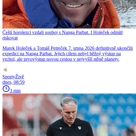
Čeští horolezci vzdali souboj s Nanga Parbat. I Holeček odmítl
riskovat
Marek Holeček a Tomáš Petreček 7. srpna 2026 definitivně ukončili
expedici na Nanga Parbat. Jejich cílem nebyl běžný výstup na
vrchol, ale prvovýstup novou cestou v nejvyšší stěně planety.
SportyŽivě
dnes, 08:59
3 min