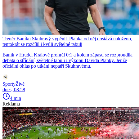
Trenér Baníku Skuhravý vypěnil. Planka od něj dostává naloženo,
tentokrát se rozčílil i kvůli světelné tabuli
Baník v Hradci Králové prohrál 0:1 a kolem zápasu se rozproudila
debata o střídání, světelné tabuli i výkonu Davida Planky. Jenže
oficiální ohlas po utkání nepatří Skuhravému.
SportyŽivě
dnes, 08:58
4 min
Reklama