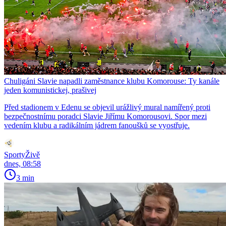
Chuligáni Slavie napadli zaměstnance klubu Komorouse: Ty kanále
jeden komunistickej, prašivej
Před stadionem v Edenu se objevil urážlivý mural namířený proti
bezpečnostnímu poradci Slavie Jiřímu Komorousovi. Spor mezi
vedením klubu a radikálním jádrem fanoušků se vyostřuje.
SportyŽivě
dnes, 08:58
3 min