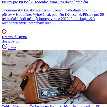
Přístav pro 80 lodí v Hodoníně narazil na úřední problém
Jihomoravský krajský úřad zrušil územní rozhodnutí pro nový
přístav v Hodoníně. Vyhověl tak podnětu Dětí Země. Přístav pro 80
rekreačních lodí měl být hotový v roce 2028. Podle kraje však
rozhodnutí vydal nesprávný úřad.
Brněnská Drbna
dnes, 09:00
2 min
Tohle rádio z dob Československa dnes sběratelé vykupují za 45