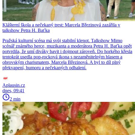
Klášterní škola a nečekaný trest: Marcela Březinová zazářila v
talkshow Petra H. Baťka
Pražská kulturní scéna má svůj stabilní klenot. Talkshow Mimo
scénář známého herce, muzikanta a moderátora Petra H. Baťka opět
potvrdila, že umí diváky bavit i dojmout zároveň. Do horkého křesla
tentokrát usedla pop-rocková ikona s nezaměnitelným hlasem a
obrovským charismatem, Marcela Březinová. A byl to díl plný
překvapení, humoru a nečekaných odhalení.
Aplausin.cz
dnes, 09:41
2 min