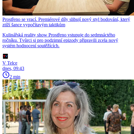
Prostřeno se vrací. Premiérové díly slibují nový styl bodování, který
ztíží šance vypočítavým taktikům
Kulinářská reality show Prostřeno vstupuje do sedmnáctého
ročníku. Tvůrci si pro podzimní epizody připravili zcela nový
systém hodnocení soutěžících.
V Telce
dnes, 09:43
2 min