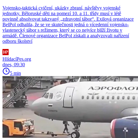
Vojensko-taktická cvičení, ukázky zbraní, návštěvy vojenské
jednotky. Běloruské děti na pomezí 10. a 11. třídy musí v létě
povinně absolvovat takzvaný „zdravotní tábor“. Exilová organizace
BelPol odhalila, že se ve skutečnosti jedná o vícedenní vojensko-
vlastenecký tábor s režimem, který se co nejvíce blíží životu v
armádě. Členové organizace BelPol získali a analyzovali nařízení
odboru školství
HlídacíPes.org
dnes, 09:30
5 min