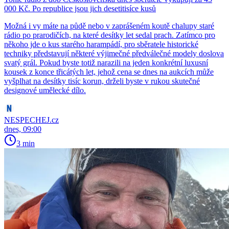
000 Kč. Po republice jsou jich desetitisíce kusů
Možná i vy máte na půdě nebo v zaprášeném koutě chalupy staré
rádio po prarodičích, na které desítky let sedal prach. Zatímco pro
někoho jde o kus starého harampádí, pro sběratele historické
techniky představují některé výjimečné předválečné modely doslova
svatý grál. Pokud byste totiž narazili na jeden konkrétní luxusní
kousek z konce třicátých let, jehož cena se dnes na aukcích může
vyšplhat na desítky tisíc korun, drželi byste v rukou skutečné
designové umělecké dílo.
NESPECHEJ.cz
dnes, 09:00
3 min