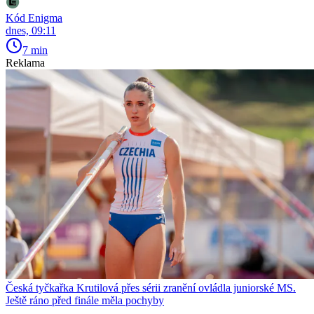
Kód Enigma
dnes, 09:11
7 min
Reklama
Česká tyčkařka Krutilová přes sérii zranění ovládla juniorské MS.
Ještě ráno před finále měla pochyby