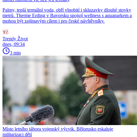
Palmy, teplá termální voda, obří vlnobití i skluzavky dlouhé stovky
metrů. Therme Erding v Bavorsku spojují wellness s aquaparkem a
mohou být zajímavým cílem i pro české návštěvníky.
Trendy Život
dnes, 09:34
3 min
Místo letního tábora vojenský výcvik. Bělorusko eskaluje
militarizaci dětí