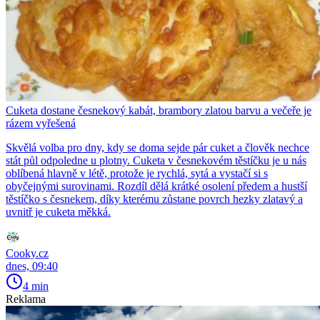
Cuketa dostane česnekový kabát, brambory zlatou barvu a večeře je
rázem vyřešená
Skvělá volba pro dny, kdy se doma sejde pár cuket a člověk nechce
stát půl odpoledne u plotny. Cuketa v česnekovém těstíčku je u nás
oblíbená hlavně v létě, protože je rychlá, sytá a vystačí si s
obyčejnými surovinami. Rozdíl dělá krátké osolení předem a hustší
těstíčko s česnekem, díky kterému zůstane povrch hezky zlatavý a
uvnitř je cuketa měkká.
Cooky.cz
dnes, 09:40
4 min
Reklama