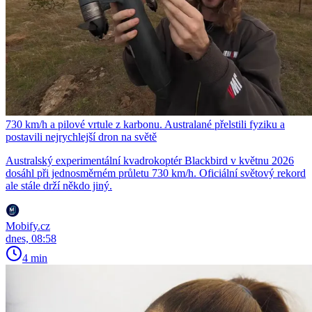
730 km/h a pilové vrtule z karbonu. Australané přelstili fyziku a
postavili nejrychlejší dron na světě
Australský experimentální kvadrokoptér Blackbird v květnu 2026
dosáhl při jednosměrném průletu 730 km/h. Oficiální světový rekord
ale stále drží někdo jiný.
Mobify.cz
dnes, 08:58
4 min