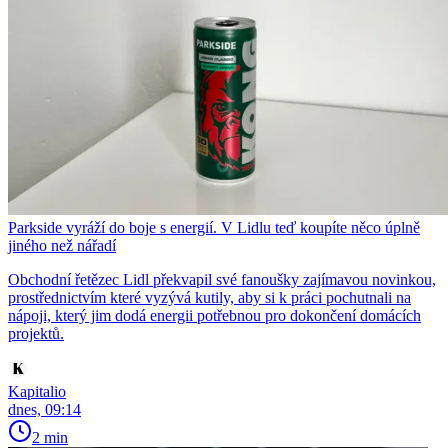
Parkside vyráží do boje s energií. V Lidlu teď koupíte něco úplně
jiného než nářadí
Obchodní řetězec Lidl překvapil své fanoušky zajímavou novinkou,
prostřednictvím které vyzývá kutily, aby si k práci pochutnali na
nápoji, který jim dodá energii potřebnou pro dokončení domácích
projektů.
Kapitalio
dnes, 09:14
2 min