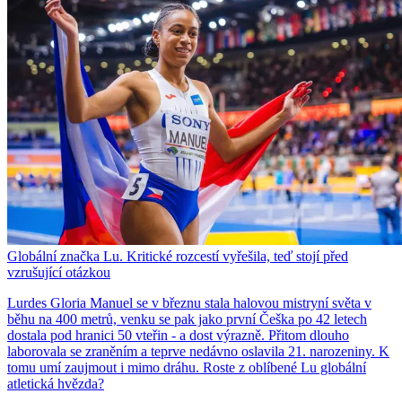
Globální značka Lu. Kritické rozcestí vyřešila, teď stojí před
vzrušující otázkou
Lurdes Gloria Manuel se v březnu stala halovou mistryní světa v
běhu na 400 metrů, venku se pak jako první Češka po 42 letech
dostala pod hranici 50 vteřin - a dost výrazně. Přitom dlouho
laborovala se zraněním a teprve nedávno oslavila 21. narozeniny. K
tomu umí zaujmout i mimo dráhu. Roste z oblíbené Lu globální
atletická hvězda?