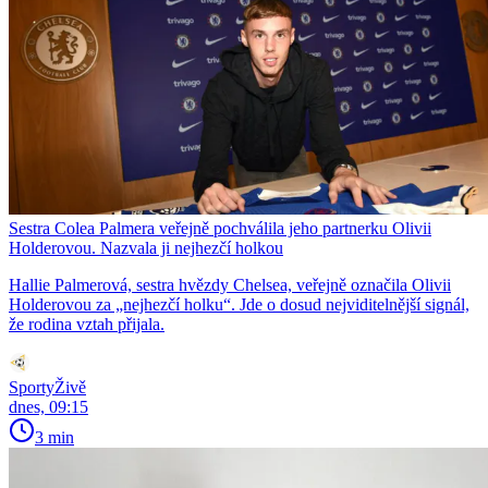
Sestra Colea Palmera veřejně pochválila jeho partnerku Olivii
Holderovou. Nazvala ji nejhezčí holkou
Hallie Palmerová, sestra hvězdy Chelsea, veřejně označila Olivii
Holderovou za „nejhezčí holku“. Jde o dosud nejviditelnější signál,
že rodina vztah přijala.
SportyŽivě
dnes, 09:15
3 min