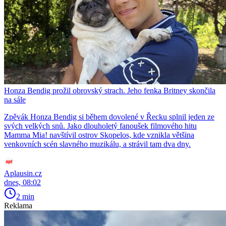
Honza Bendig prožil obrovský strach. Jeho fenka Britney skončila
na sále
Zpěvák Honza Bendig si během dovolené v Řecku splnil jeden ze
svých velkých snů. Jako dlouholetý fanoušek filmového hitu
Mamma Mia! navštívil ostrov Skopelos, kde vznikla většina
venkovních scén slavného muzikálu, a strávil tam dva dny.
Aplausin.cz
dnes, 08:02
2 min
Reklama