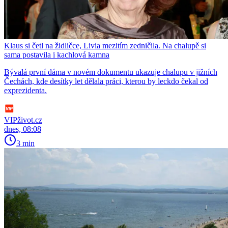
Klaus si četl na židličce, Livia mezitím zedničila. Na chalupě si
sama postavila i kachlová kamna
Bývalá první dáma v novém dokumentu ukazuje chalupu v jižních
Čechách, kde desítky let dělala práci, kterou by leckdo čekal od
exprezidenta.
VIPživot.cz
dnes, 08:08
3 min