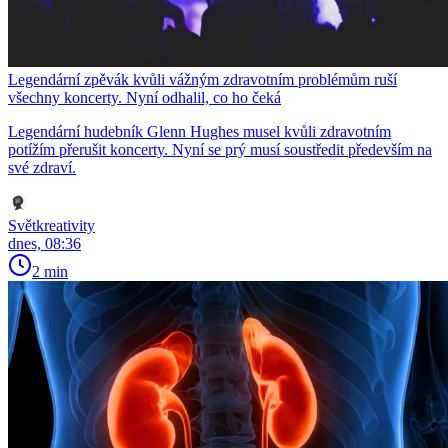
Legendární zpěvák kvůli vážným zdravotním problémům ruší
všechny koncerty. Nyní odhalil, co ho čeká
Legendární hudebník Glenn Hughes musel kvůli zdravotním
potížím přerušit koncerty. Nyní se prý musí soustředit především na
své zdraví.
Světkreativity
dnes, 08:36
2 min