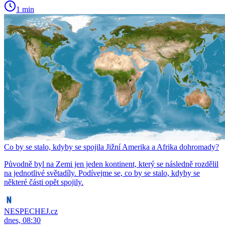
1 min
Co by se stalo, kdyby se spojila Jižní Amerika a Afrika dohromady?
Původně byl na Zemi jen jeden kontinent, který se následně rozdělil
na jednotlivé světadíly. Podívejme se, co by se stalo, kdyby se
některé části opět spojily.
NESPECHEJ.cz
dnes, 08:30