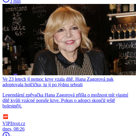
3 min
Ve 23 letech jí nemoc krve vzala dítě. Hana Zagorová pak
adoptovala holčičku, tu jí po týdnu sebrali
Legendární zpěvačka Hana Zagorová přišla o možnost mít vlastní
dítě kvůli vzácné poruše krve. Pokus o adopci skončil ještě
bolestněji.
VIPživot.cz
dnes, 08:26