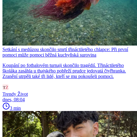
Setkání s medúzou skončilo smrtí třináctiletého chlapce: Při první
pomoci může pomoci běžná kuchyňská surovina
Koupání po fotbalovém turnaji skončilo tragédií. Třináctiletého
školáka zasáhla u thajského pobřeží prudce jedovatá čtyřhranka.
Zranění utrpěli také tři lidé, kteří se mu pokoušeli pomoci.
Trendy Život
dnes, 08:04
3 min