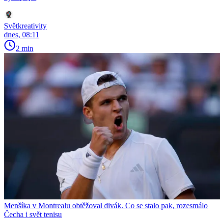
Světkreativity
dnes, 08:11
2 min
Menšíka v Montrealu obtěžoval divák. Co se stalo pak, rozesmálo
Čecha i svět tenisu