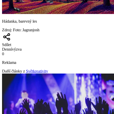
Hádanka, barevný les
Zdroj
:
Foto: Jagranjosh
Sdílet
Denní
výzva
0
Reklama
Další články z
Světkreativity