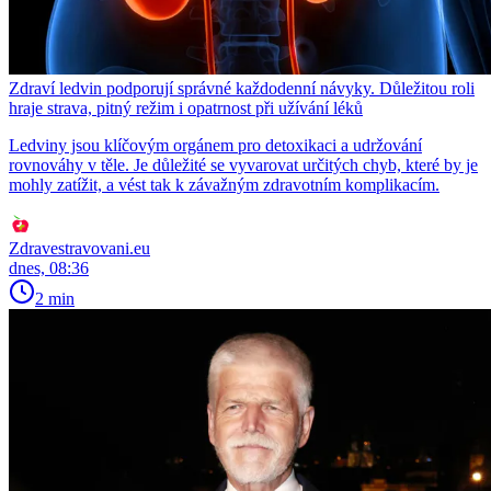
Zdraví ledvin podporují správné každodenní návyky. Důležitou roli
hraje strava, pitný režim i opatrnost při užívání léků
Ledviny jsou klíčovým orgánem pro detoxikaci a udržování
rovnováhy v těle. Je důležité se vyvarovat určitých chyb, které by je
mohly zatížit, a vést tak k závažným zdravotním komplikacím.
Zdravestravovani.eu
dnes, 08:36
2 min