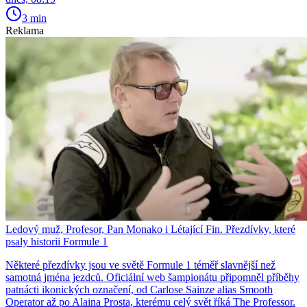
3 min
Reklama
Ledový muž, Profesor, Pan Monako i Létající Fin. Přezdívky, které
psaly historii Formule 1
Některé přezdívky jsou ve světě Formule 1 téměř slavnější než
samotná jména jezdců. Oficiální web šampionátu připomněl příběhy
patnácti ikonických označení, od Carlose Sainze alias Smooth
Operator až po Alaina Prosta, kterému celý svět říká The Professor.