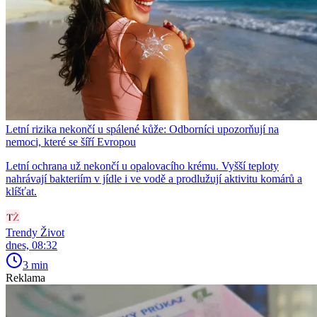
Letní rizika nekončí u spálené kůže: Odborníci upozorňují na
nemoci, které se šíří Evropou
Letní ochrana už nekončí u opalovacího krému. Vyšší teploty
nahrávají bakteriím v jídle i ve vodě a prodlužují aktivitu komárů a
klíšťat.
Trendy Život
dnes, 08:32
3 min
Reklama