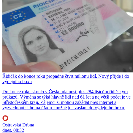
Řidičák do konce roku propadne čtvrt milionu lidí. Nový přijde i do
výdejního boxu
Do konce roku skončí v Česku platnost přes 284 tisícům řidičským
průkazů. Výměna se týká hlavně lidí nad 61 let a největší počet je ve
Středočeském kraji. Zájemci si mohou zažádat přes internet a
vyzvednout si ho na úřadu, možné je i zaslání do výdejního boxu.
Ostravská Drbna
dnes, 08:32