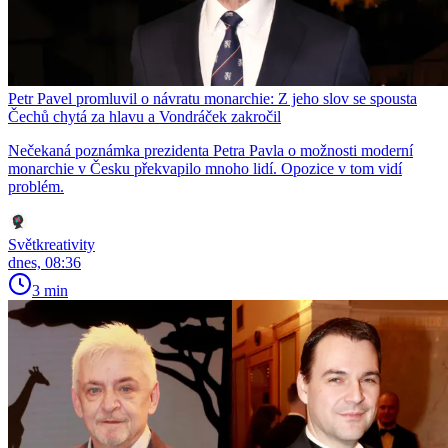
Petr Pavel promluvil o návratu monarchie: Z jeho slov se spousta
Čechů chytá za hlavu a Vondráček zakročil
Nečekaná poznámka prezidenta Petra Pavla o možnosti moderní
monarchie v Česku překvapilo mnoho lidí. Opozice v tom vidí
problém.
Světkreativity
dnes, 08:36
3 min