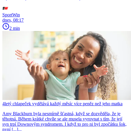
SportWin
dnes, 08:17
2 min
4letý chlapeček vydělává každý měsíc více peněz než jeho matka
Amy Blackburn byla nesmírně šťastná, když se dozvěděla, že je
těhotná. Během krátké chvíle se ale musela vyrovnat s tím, že její
syn trpí Downovým syndromem. I když to pro ni byl zpočátku šok,
nyní [...]...