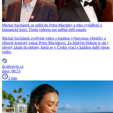
Michal Suchánek se opřel do Petra Macinky a jeho vyjádření o
klimatické krizi: Tímto videem mu udělal obří ostudu
Michal Suchánek zveřejnil video s bundou vybavenou větráčky a
připojil ironický vzkaz Petru Macinkovi. Za lehkým fórkem je ale i
přesný zásah do debaty, která se v Česku vrací s každou další vlnou
veder.
In-lifestyle.cz
dnes, 08:33
3 min