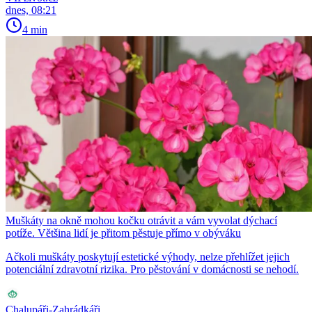
dnes, 08:21
4 min
Muškáty na okně mohou kočku otrávit a vám vyvolat dýchací
potíže. Většina lidí je přitom pěstuje přímo v obýváku
Ačkoli muškáty poskytují estetické výhody, nelze přehlížet jejich
potenciální zdravotní rizika. Pro pěstování v domácnosti se nehodí.
Chalupáři-Zahrádkáři