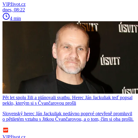
VIPživot.cz
dnes, 08:22
4 min
Pět let spolu žili a plánovali svatbu. Herec Ján Jackuliak teď popsal
peklo, kterým si s Čvančarovou prošli
Slovenský herec Ján Jackuliak nedávno poprvé otevřeně promluvil
o pětiletém vztahu s Jitkou Čvančarovou, a o tom, čím si oba prošli.
VIPživot.cz