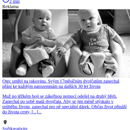
2 min
Reklama
Otec umřel na rakovinu. Svým 17měsíčním dvojčatům zanechal
přání ke každým narozeninám na dalších 30 let života
Muž po těžkém boji se zákeřnou nemocí odešel na druhý břeh.
Zanechal po sobě malá dvojčata. Aby se jim méně stýskalo v
průběhu života, zanechal pro ně speciální dárek. Občas život přináší
do života cesty, [...]...
Světkreativity