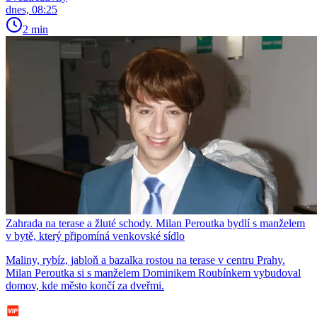
dnes, 08:25
2 min
Zahrada na terase a žluté schody. Milan Peroutka bydlí s manželem
v bytě, který připomíná venkovské sídlo
Maliny, rybíz, jabloň a bazalka rostou na terase v centru Prahy.
Milan Peroutka si s manželem Dominikem Roubínkem vybudoval
domov, kde město končí za dveřmi.