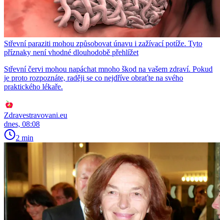
Střevní paraziti mohou způsobovat únavu i zažívací potíže. Tyto
příznaky není vhodné dlouhodobě přehlížet
Střevní červi mohou napáchat mnoho škod na vašem zdraví. Pokud
je proto rozpoznáte, raději se co nejdříve obraťte na svého
praktického lékaře.
Zdravestravovani.eu
dnes, 08:08
2 min