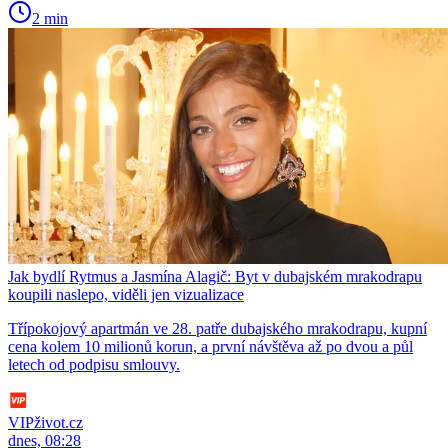
2 min
Jak bydlí Rytmus a Jasmína Alagič: Byt v dubajském mrakodrapu
koupili naslepo, viděli jen vizualizace
Třípokojový apartmán ve 28. patře dubajského mrakodrapu, kupní
cena kolem 10 milionů korun, a první návštěva až po dvou a půl
letech od podpisu smlouvy.
VIPživot.cz
dnes, 08:28