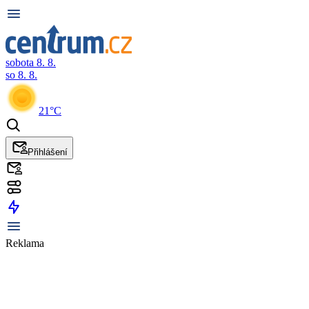
sobota 8. 8.
so 8. 8.
21°C
Přihlášení
Reklama