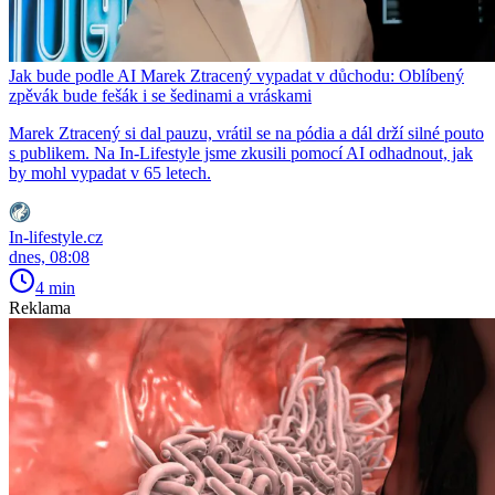
Jak bude podle AI Marek Ztracený vypadat v důchodu: Oblíbený
zpěvák bude fešák i se šedinami a vráskami
Marek Ztracený si dal pauzu, vrátil se na pódia a dál drží silné pouto
s publikem. Na In-Lifestyle jsme zkusili pomocí AI odhadnout, jak
by mohl vypadat v 65 letech.
In-lifestyle.cz
dnes, 08:08
4 min
Reklama