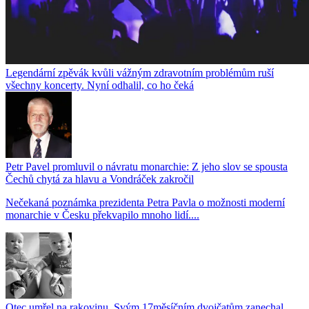
Legendární zpěvák kvůli vážným zdravotním problémům ruší
všechny koncerty. Nyní odhalil, co ho čeká
Petr Pavel promluvil o návratu monarchie: Z jeho slov se spousta
Čechů chytá za hlavu a Vondráček zakročil
Nečekaná poznámka prezidenta Petra Pavla o možnosti moderní
monarchie v Česku překvapilo mnoho lidí....
Otec umřel na rakovinu. Svým 17měsíčním dvojčatům zanechal