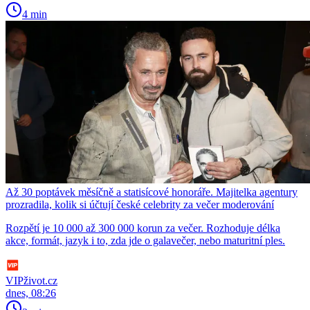
4 min
Až 30 poptávek měsíčně a statisícové honoráře. Majitelka agentury
prozradila, kolik si účtují české celebrity za večer moderování
Rozpětí je 10 000 až 300 000 korun za večer. Rozhoduje délka
akce, formát, jazyk i to, zda jde o galavečer, nebo maturitní ples.
VIPživot.cz
dnes, 08:26