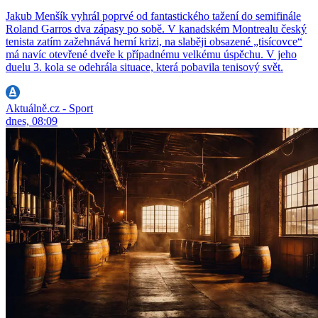
Jakub Menšík vyhrál poprvé od fantastického tažení do semifinále
Roland Garros dva zápasy po sobě. V kanadském Montrealu český
tenista zatím zažehnává herní krizi, na slaběji obsazené „tisícovce“
má navíc otevřené dveře k případnému velkému úspěchu. V jeho
duelu 3. kola se odehrála situace, která pobavila tenisový svět.
Aktuálně.cz - Sport
dnes, 08:09