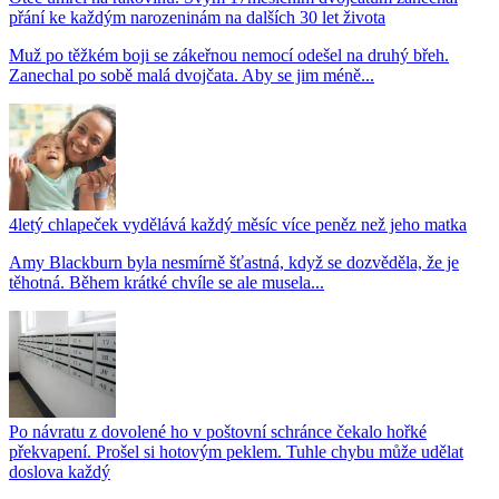
přání ke každým narozeninám na dalších 30 let života
Muž po těžkém boji se zákeřnou nemocí odešel na druhý břeh.
Zanechal po sobě malá dvojčata. Aby se jim méně...
4letý chlapeček vydělává každý měsíc více peněz než jeho matka
Amy Blackburn byla nesmírně šťastná, když se dozvěděla, že je
těhotná. Během krátké chvíle se ale musela...
Po návratu z dovolené ho v poštovní schránce čekalo hořké
překvapení. Prošel si hotovým peklem. Tuhle chybu může udělat
doslova každý