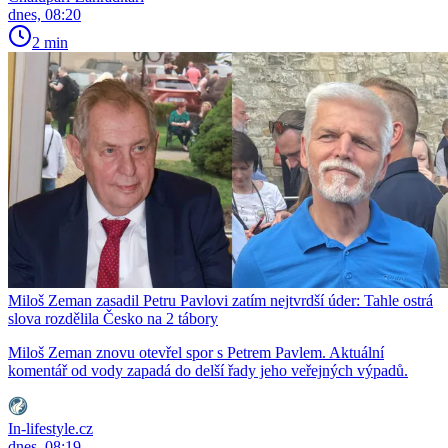
dnes, 08:20
2 min
Miloš Zeman zasadil Petru Pavlovi zatím nejtvrdší úder: Tahle ostrá
slova rozdělila Česko na 2 tábory
Miloš Zeman znovu otevřel spor s Petrem Pavlem. Aktuální
komentář od vody zapadá do delší řady jeho veřejných výpadů.
In-lifestyle.cz
dnes, 08:19