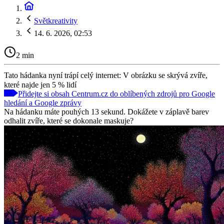
Světkreativity
14. 6. 2026, 02:53
2 min
Tato hádanka nyní trápí celý internet: V obrázku se skrývá zvíře,
které najde jen 5 % lidí
Přidejte si obsah Centrum.cz do oblíbených zdrojů pro Google
hledání a Google zprávy
Na hádanku máte pouhých 13 sekund. Dokážete v záplavě barev
odhalit zvíře, které se dokonale maskuje?