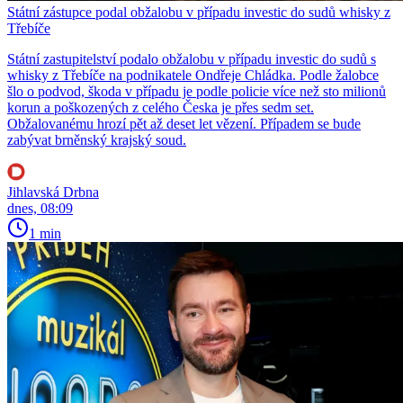
Státní zástupce podal obžalobu v případu investic do sudů whisky z
Třebíče
Státní zastupitelství podalo obžalobu v případu investic do sudů s
whisky z Třebíče na podnikatele Ondřeje Chládka. Podle žalobce
šlo o podvod, škoda v případu je podle policie více než sto milionů
korun a poškozených z celého Česka je přes sedm set.
Obžalovanému hrozí pět až deset let vězení. Případem se bude
zabývat brněnský krajský soud.
Jihlavská Drbna
dnes, 08:09
1 min