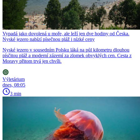
Vypadá jako dovolená u moře, ale leží jen dve hodiny od Česka.
Nyské jezero nabízí písečnou pláž i nízké ceny
Nyské jezero v sousedním Polsku láká na půl kilometru dlouhou
písčitou pláž a moderní zázemí za zlomek obvyklých cen. Cesta z
Moravy přitom trvá jen chvíli.
Výletárium
dnes, 08:05
3 min