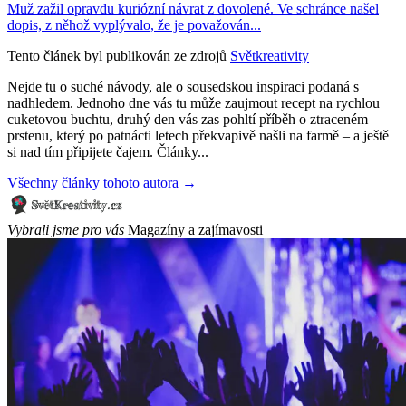
Muž zažil opravdu kuriózní návrat z dovolené. Ve schránce našel
dopis, z něhož vyplývalo, že je považován...
Tento článek byl publikován ze zdrojů
Světkreativity
Nejde tu o suché návody, ale o sousedskou inspiraci podaná s
nadhledem. Jednoho dne vás tu může zaujmout recept na rychlou
cuketovou buchtu, druhý den vás zas pohltí příběh o ztraceném
prstenu, který po patnácti letech překvapivě našli na farmě – a ještě
si nad tím připijete čajem. Články...
Všechny články tohoto autora →
Vybrali jsme pro vás
Magazíny a zajímavosti