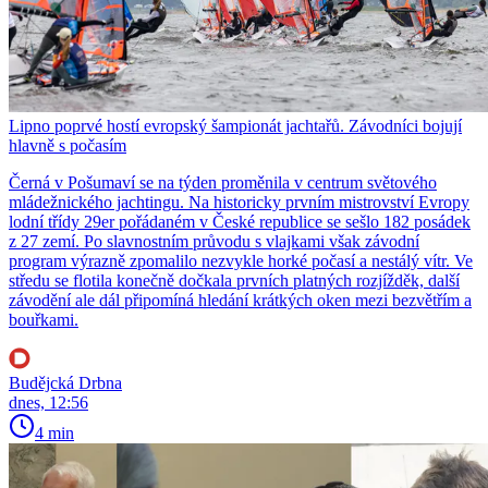
Lipno poprvé hostí evropský šampionát jachtařů. Závodníci bojují
hlavně s počasím
Černá v Pošumaví se na týden proměnila v centrum světového
mládežnického jachtingu. Na historicky prvním mistrovství Evropy
lodní třídy 29er pořádaném v České republice se sešlo 182 posádek
z 27 zemí. Po slavnostním průvodu s vlajkami však závodní
program výrazně zpomalilo nezvykle horké počasí a nestálý vítr. Ve
středu se flotila konečně dočkala prvních platných rozjížděk, další
závodění ale dál připomíná hledání krátkých oken mezi bezvětřím a
bouřkami.
Budějcká Drbna
dnes, 12:56
4 min