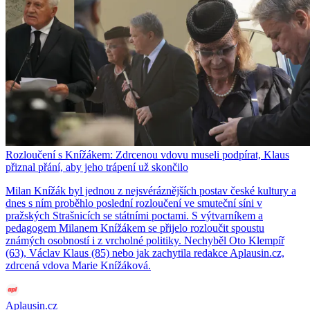
Rozloučení s Knížákem: Zdrcenou vdovu museli podpírat, Klaus
přiznal přání, aby jeho trápení už skončilo
Milan Knížák byl jednou z nejsvéráznějších postav české kultury a
dnes s ním proběhlo poslední rozloučení ve smuteční síni v
pražských Strašnicích se státními poctami. S výtvarníkem a
pedagogem Milanem Knížákem se přijelo rozloučit spoustu
známých osobností i z vrcholné politiky. Nechyběl Oto Klempíř
(63), Václav Klaus (85) nebo jak zachytila redakce Aplausin.cz,
zdrcená vdova Marie Knížáková.
Aplausin.cz