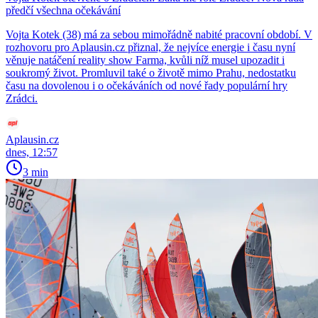
předčí všechna očekávání
Vojta Kotek (38) má za sebou mimořádně nabité pracovní období. V
rozhovoru pro Aplausin.cz přiznal, že nejvíce energie i času nyní
věnuje natáčení reality show Farma, kvůli níž musel upozadit i
soukromý život. Promluvil také o životě mimo Prahu, nedostatku
času na dovolenou i o očekáváních od nové řady populární hry
Zrádci.
Aplausin.cz
dnes, 12:57
3 min