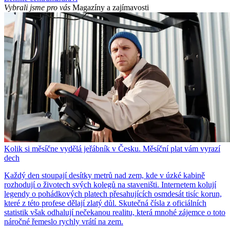
Vybrali jsme pro vás
Magazíny a zajímavosti
Kolik si měsíčne vydělá jeřábník v Česku. Měsíční plat vám vyrazí
dech
Každý den stoupají desítky metrů nad zem, kde v úzké kabině
rozhodují o životech svých kolegů na staveništi. Internetem kolují
legendy o pohádkových platech přesahujících osmdesát tisíc korun,
které z této profese dělají zlatý důl. Skutečná čísla z oficiálních
statistik však odhalují nečekanou realitu, která mnohé zájemce o toto
náročné řemeslo rychly vrátí na zem.