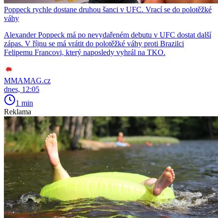
Poppeck rychle dostane druhou šanci v UFC. Vrací se do polotěžké
váhy
Alexander Poppeck má po nevydařeném debutu v UFC dostat další
zápas. V říjnu se má vrátit do polotěžké váhy proti Brazilci
Felipemu Francovi, který naposledy vyhrál na TKO.
MMAMAG.cz
dnes, 12:05
1 min
Reklama