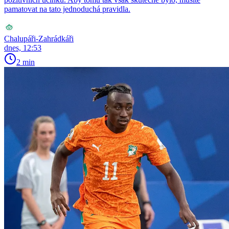
pamatovat na tato jednoduchá pravidla.
Chalupáři-Zahrádkáři
dnes, 12:53
2 min