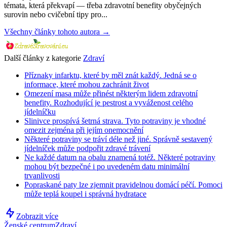
témata, která překvapí — třeba zdravotní benefity obyčejných
surovin nebo cvičební tipy pro...
Všechny články tohoto autora →
Další články z kategorie
Zdraví
Příznaky infarktu, které by měl znát každý. Jedná se o
informace, které mohou zachránit život
Omezení masa může přinést některým lidem zdravotní
benefity. Rozhodující je pestrost a vyváženost celého
jídelníčku
Slinivce prospívá šetrná strava. Tyto potraviny je vhodné
omezit zejména při jejím onemocnění
Některé potraviny se tráví déle než jiné. Správně sestavený
jídelníček může podpořit zdravé trávení
Ne každé datum na obalu znamená totéž. Některé potraviny
mohou být bezpečné i po uvedeném datu minimální
trvanlivosti
Popraskané paty lze zjemnit pravidelnou domácí péčí. Pomoci
může teplá koupel i správná hydratace
Zobrazit více
Ženské centrum
Zdraví