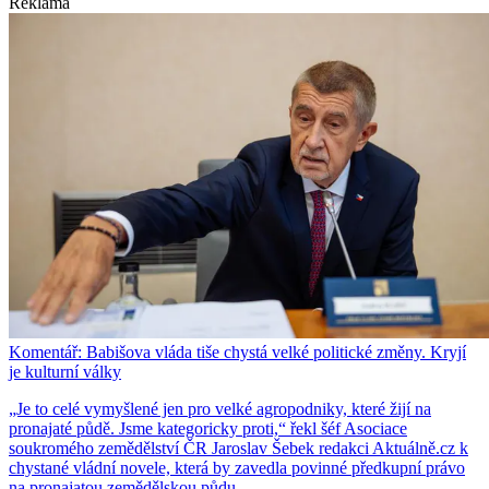
Reklama
Komentář: Babišova vláda tiše chystá velké politické změny. Kryjí
je kulturní války
„Je to celé vymyšlené jen pro velké agropodniky, které žijí na
pronajaté půdě. Jsme kategoricky proti,“ řekl šéf Asociace
soukromého zemědělství ČR Jaroslav Šebek redakci Aktuálně.cz k
chystané vládní novele, která by zavedla povinné předkupní právo
na pronajatou zemědělskou půdu.