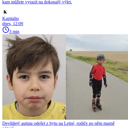
kam můžete vyrazit na dokonalý výlet.
Kapitalio
dnes, 12:09
3 min
Devítiletý autista odešel z bytu na Letné, rodiče po něm marně