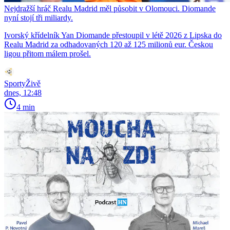
Nejdražší hráč Realu Madrid měl působit v Olomouci. Diomande
nyní stojí tři miliardy.
Ivorský křídelník Yan Diomande přestoupil v létě 2026 z Lipska do
Realu Madrid za odhadovaných 120 až 125 milionů eur. Českou
ligou přitom málem prošel.
SportyŽivě
dnes, 12:48
4 min