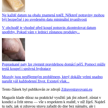
Ne každé datum na obalu znamená totéž. Některé potraviny mohou
být bezpečné i po uvedeném datu minimální trvanlivosti
V obchodě je vhodné před koupí potravin zkontrolovat datum
spotřeby. Pokud vám v lednici zůstanou produkty...
Popraskané paty lze zjemnit pravidelnou domácí péčí. Pomoci může
teplá koupel i správná hydratace
Mozoly jsou nepříjemným problémem, který dokáže velmi snadno
narušit váš každodenní život. Existují však...
Tento článek byl publikován ze zdrojů
Zdravestravovani.eu
Magazín klade důraz na praktické využití: jak jíst zdravě, zůstat v
kondici a čelit stresu — vše s respektem k realitě, v níž žiješ. Najdeš
tu rady, jak si zdravou stravu zařadit do dne bez námahy, ale i