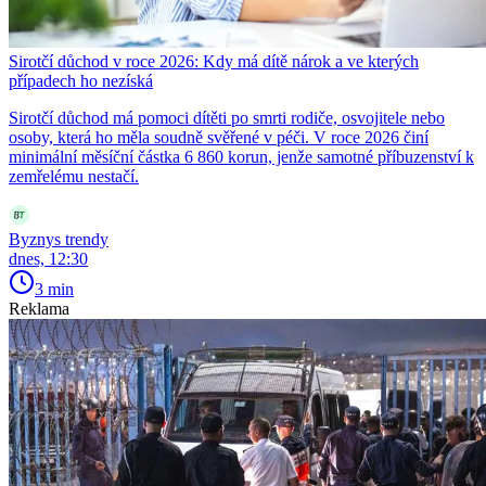
Sirotčí důchod v roce 2026: Kdy má dítě nárok a ve kterých
případech ho nezíská
Sirotčí důchod má pomoci dítěti po smrti rodiče, osvojitele nebo
osoby, která ho měla soudně svěřené v péči. V roce 2026 činí
minimální měsíční částka 6 860 korun, jenže samotné příbuzenství k
zemřelému nestačí.
Byznys trendy
dnes, 12:30
3 min
Reklama