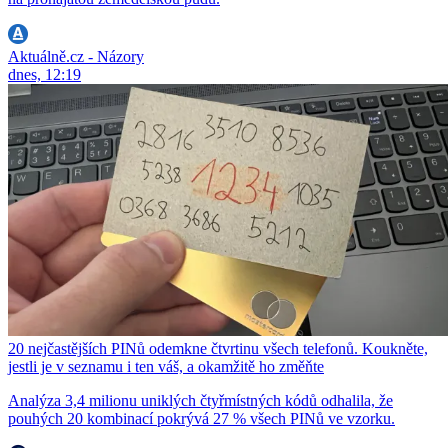
Aktuálně.cz - Názory
dnes, 12:19
20 nejčastějších PINů odemkne čtvrtinu všech telefonů. Koukněte,
jestli je v seznamu i ten váš, a okamžitě ho změňte
Analýza 3,4 milionu uniklých čtyřmístných kódů odhalila, že
pouhých 20 kombinací pokrývá 27 % všech PINů ve vzorku.