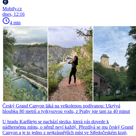
Mobify.cz
dnes, 12:16
4 min
Český Grand Canyon láká na velkolepou podívanou: Ukrývá
hloubku 80 metrů a tyrkysovou vodu, z Prahy jste tam za 40 minut
U hradu Karlštejn se nachází stezka, která vás dovede k
nádhernému místu, o němž neví každý. Přezdívá se mu český Grand
Canyon a je to jedno z nejkrásnějších míst ve Středočeském kraji,