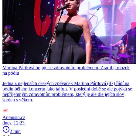
Martina Pártlová bojuje se zdravotním problémem. Zradil ji mozek
na pódiu
Jedna z nejlepších českých zpěvaček Martina Pártlová (47) řádí na
pódiu během koncertu jako tajfun. V poslední době se ale potýká se
nepříjemným zdravotním problémem, který je ale dle jejích slov
spojen s věkem.
Aplausin.cz
dnes, 12:23
2 min