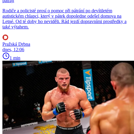
pátrají
Rodiče a policisté prosí o pomoc při pátrání po devítiletém
autistickém chlapci, který v pátek dopoledne odešel domova na
Letné. Od té doby ho neviděli. Rád jezdí dopravními prostředky a
také výtahem.
Pražská Drbna
dnes, 12:06
1 min