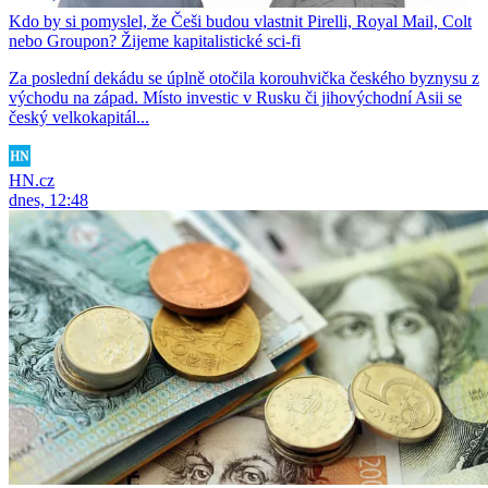
Kdo by si pomyslel, že Češi budou vlastnit Pirelli, Royal Mail, Colt
nebo Groupon? Žijeme kapitalistické sci-fi
Za poslední dekádu se úplně otočila korouhvička českého byznysu z
východu na západ. Místo investic v Rusku či jihovýchodní Asii se
český velkokapitál...
HN.cz
dnes, 12:48