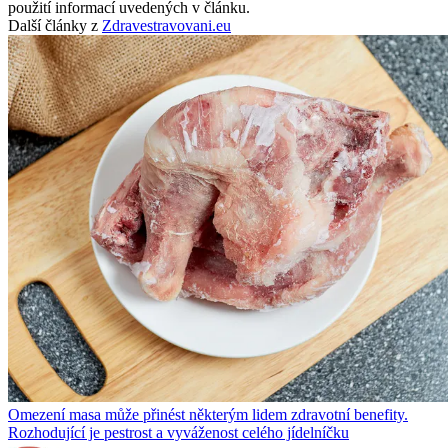
použití informací uvedených v článku.
Další články z
Zdravestravovani.eu
Omezení masa může přinést některým lidem zdravotní benefity.
Rozhodující je pestrost a vyváženost celého jídelníčku