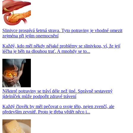
Slinivce prospívá šetrná strava. Tyto potraviny je vhodné omezit
zejména při jejím onemocnění
Každý, kdo měl někdy nějaké problémy se slinivkou, ví, že její
léčba je běh na dlouhou trať. A mnohdy se to...
Některé potraviny se tráví déle než jiné. Správně sestavený
jídelníček může podpořit zdravé trávení
Každý člověk by měl pečovat o svoje tělo, nejen zvenčí, ale
především zevnitř. Proto je třeba vědět něco i...