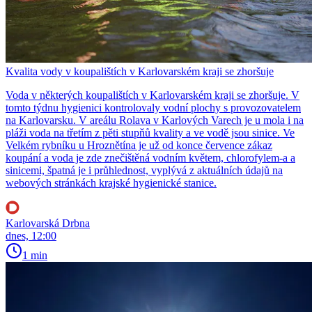
Kvalita vody v koupalištích v Karlovarském kraji se zhoršuje
Voda v některých koupalištích v Karlovarském kraji se zhoršuje. V
tomto týdnu hygienici kontrolovaly vodní plochy s provozovatelem
na Karlovarsku. V areálu Rolava v Karlových Varech je u mola i na
pláži voda na třetím z pěti stupňů kvality a ve vodě jsou sinice. Ve
Velkém rybníku u Hroznětína je už od konce července zákaz
koupání a voda je zde znečištěná vodním květem, chlorofylem-a a
sinicemi, špatná je i průhlednost, vyplývá z aktuálních údajů na
webových stránkách krajské hygienické stanice.
Karlovarská Drbna
dnes, 12:00
1 min