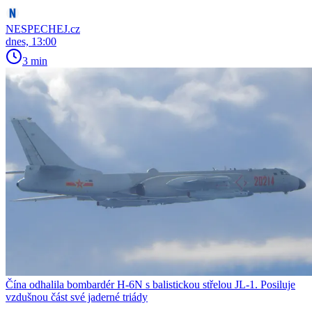
NESPECHEJ.cz
dnes, 13:00
3 min
Čína odhalila bombardér H-6N s balistickou střelou JL-1. Posiluje
vzdušnou část své jaderné triády