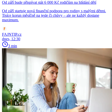
Od září bude přispívat stát 6 000 Kč rodičům na hlídání dětí
Od září startuje nová finanční podpora pro rodiny s malými dětmi.
Tisíce korun měsíčně na jesle či chůvy – ale ne každý dostane
maximum.
FAJNTIP.cz
dnes, 12:30
3 min