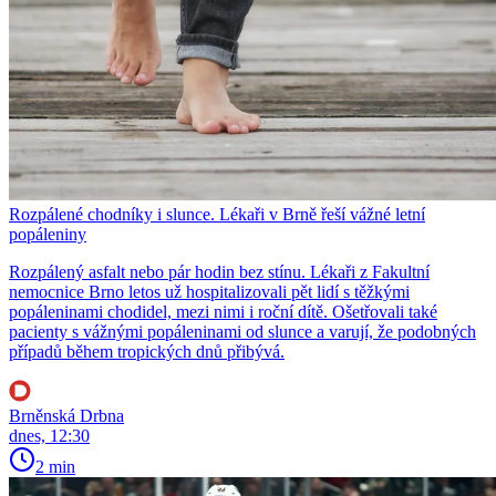
Rozpálené chodníky i slunce. Lékaři v Brně řeší vážné letní
popáleniny
Rozpálený asfalt nebo pár hodin bez stínu. Lékaři z Fakultní
nemocnice Brno letos už hospitalizovali pět lidí s těžkými
popáleninami chodidel, mezi nimi i roční dítě. Ošetřovali také
pacienty s vážnými popáleninami od slunce a varují, že podobných
případů během tropických dnů přibývá.
Brněnská Drbna
dnes, 12:30
2 min