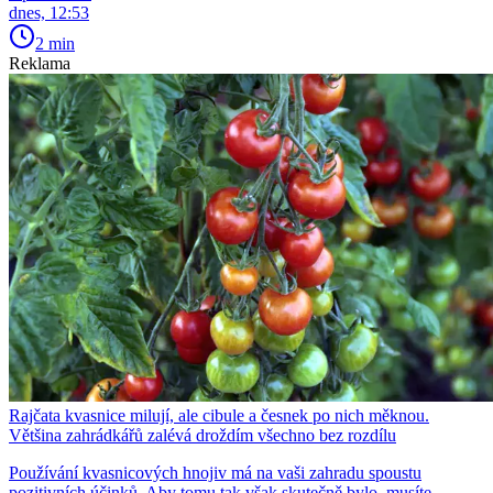
dnes, 12:53
2 min
Reklama
Rajčata kvasnice milují, ale cibule a česnek po nich měknou.
Většina zahrádkářů zalévá droždím všechno bez rozdílu
Používání kvasnicových hnojiv má na vaši zahradu spoustu
pozitivních účinků. Aby tomu tak však skutečně bylo, musíte