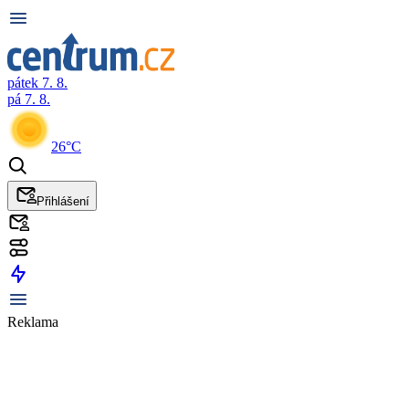
pátek 7. 8.
pá 7. 8.
26°C
Přihlášení
Reklama