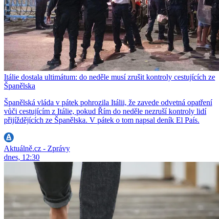
Itálie dostala ultimátum: do neděle musí zrušit kontroly cestujících ze
Španělska
Španělská vláda v pátek pohrozila Itálii, že zavede odvetná opatření
vůči cestujícím z Itálie, pokud Řím do neděle nezruší kontroly lidí
přijíždějících ze Španělska. V pátek o tom napsal deník El País.
Aktuálně.cz - Zprávy
dnes, 12:30