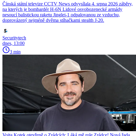
Čínská státní televize CCTV News odvysílala 4. srpna 2026 záběry,
na kterých je bombardér H-6N Lidové osvobozenecké armády
nesoucí balistickou raketu Jinglei-1 odpalovanou ze vzduchu,
doprovázený nejméně dvěma stíhačkami stealth J-20.
Securitytech
dnes, 13:00
3 min
Vojta Kotek otevřeně o Zrádcích: Láká mě role Zrádce! Nová řada