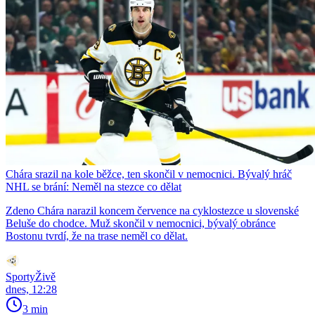
Chára srazil na kole běžce, ten skončil v nemocnici. Bývalý hráč
NHL se brání: Neměl na stezce co dělat
Zdeno Chára narazil koncem července na cyklostezce u slovenské
Beluše do chodce. Muž skončil v nemocnici, bývalý obránce
Bostonu tvrdí, že na trase neměl co dělat.
SportyŽivě
dnes, 12:28
3 min