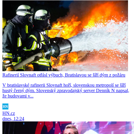
Rafinerií Slovnaft otřásl výbuch, Bratislavou se šíří dým z požáru
V bratislavské rafinerii Slovnaft hoří, slovenskou metropolí se šíří
hustý černý dým. Slovenský zpravodajský server Denník N napsal,
že budovami v...
HN.cz
dnes, 12:24