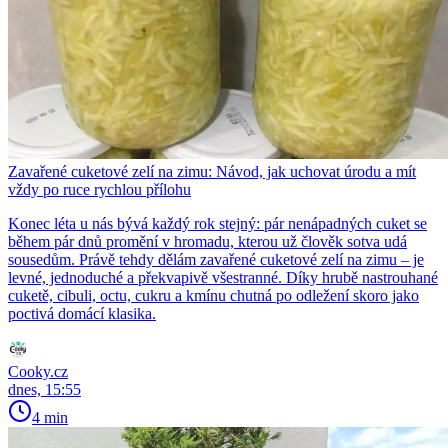
Zavařené cuketové zelí na zimu: Návod, jak uchovat úrodu a mít
vždy po ruce rychlou přílohu
Konec léta u nás bývá každý rok stejný: pár nenápadných cuket se
během pár dnů promění v hromadu, kterou už člověk sotva udá
sousedům. Právě tehdy dělám zavařené cuketové zelí na zimu – je
levné, jednoduché a překvapivě všestranné. Díky hrubě nastrouhané
cuketě, cibuli, octu, cukru a kmínu chutná po odležení skoro jako
poctivá domácí klasika.
Cooky.cz
dnes, 15:55
4 min