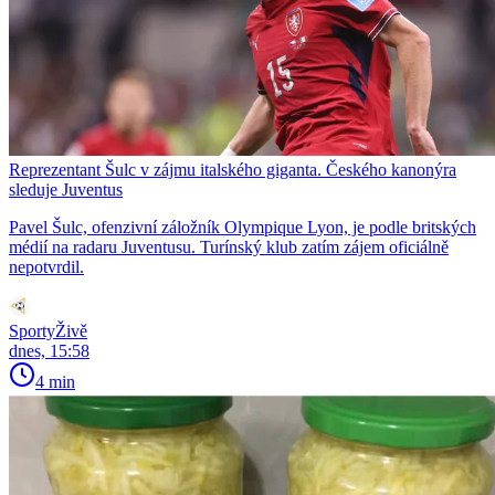
Reprezentant Šulc v zájmu italského giganta. Českého kanonýra
sleduje Juventus
Pavel Šulc, ofenzivní záložník Olympique Lyon, je podle britských
médií na radaru Juventusu. Turínský klub zatím zájem oficiálně
nepotvrdil.
SportyŽivě
dnes, 15:58
4 min