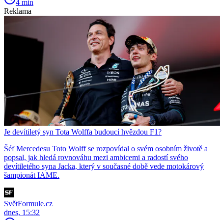
4 min
Reklama
Je devítiletý syn Tota Wolffa budoucí hvězdou F1?
Šéf Mercedesu Toto Wolff se rozpovídal o svém osobním životě a
popsal, jak hledá rovnováhu mezi ambicemi a radostí svého
devítiletého syna Jacka, který v současné době vede motokárový
šampionát IAME.
SvětFormule.cz
dnes, 15:32