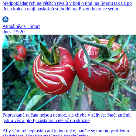
předpokládaných největších rivalů v boji o titul, na Spartu tak už po
třech kolech mají náskok šesti bodů, na Plzeň dokonce sedm.
Aktuálně.cz - Sport
dnes, 15:20
Popraskaná rajčata nejsou nemoc, ale chyba v zálivce. Stačí změnit
jednu věc a plody zůstanou celé až do sklizně
Aby vám už neprasklo ani jedno rajče, naučte se tomuto problému