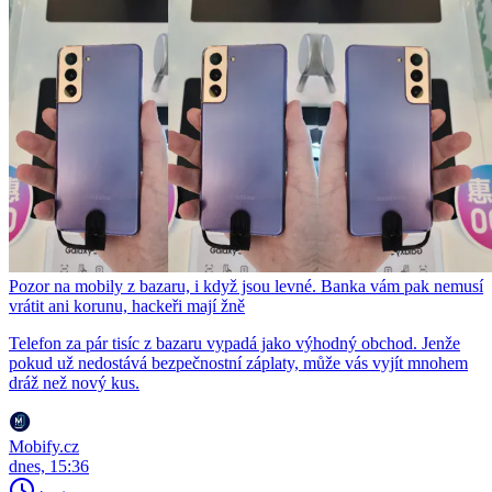
Pozor na mobily z bazaru, i když jsou levné. Banka vám pak nemusí
vrátit ani korunu, hackeři mají žně
Telefon za pár tisíc z bazaru vypadá jako výhodný obchod. Jenže
pokud už nedostává bezpečnostní záplaty, může vás vyjít mnohem
dráž než nový kus.
Mobify.cz
dnes, 15:36