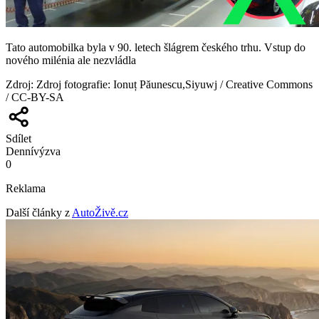
Tato automobilka byla v 90. letech šlágrem českého trhu. Vstup do
nového milénia ale nezvládla
Zdroj
:
Zdroj fotografie: Ionuț Păunescu,Siyuwj / Creative Commons
/ CC-BY-SA
Sdílet
Denní
výzva
0
Reklama
Další články z
AutoŽivě.cz