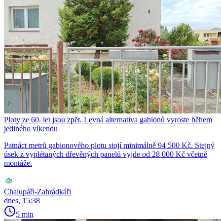
Ploty ze 60. let jsou zpět. Levná alternativa gabionů vyroste během
jediného víkendu
Patnáct metrů gabionového plotu stojí minimálně 94 500 Kč. Stejný
úsek z vyplétaných dřevěných panelů vyjde od 28 000 Kč včetně
montáže.
Chalupáři-Zahrádkáři
dnes, 15:38
5 min