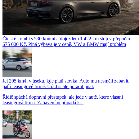
Čínské kombi s 530 koňmi a dojezdem 1 422 km stojí v přepočtu
675 000 Kč. Plná výbava je v ceně, VW a BMW mají problém
Jel 205 km/h v úseku, kde platí stovka. Auto mu nesměli zabavit,
patří leasingové firmě. Úřad si ale poradil jinak
Řidič spáchá dopravní přestupek, ale jede v autě, které vlastní
leasingová firma. Zabavení nepřipadá k...