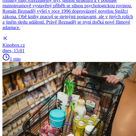
romány mají rozeznatelný styl, jasnou strukturu a v podstatě
mainstreamově vystavěný příběh se silnou psychologickou rovinou.
Román Beznaděj vyšel v roce 1996 doprovázený novelou Strážci
zákona. Obě knihy pracují se stejnými postavami, ale v jiných rolích
a jiném sledu událostí. Právě Beznaděj se nyní dočká nové filmové
adaptace.
Kinobox.cz
dnes, 15:01
1 min