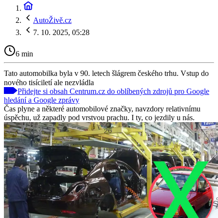
AutoŽivě.cz
7. 10. 2025, 05:28
6 min
Tato automobilka byla v 90. letech šlágrem českého trhu. Vstup do
nového tisíciletí ale nezvládla
Přidejte si obsah Centrum.cz do oblíbených zdrojů pro Google
hledání a Google zprávy
Čas plyne a některé automobilové značky, navzdory relativnímu
úspěchu, už zapadly pod vrstvou prachu. I ty, co jezdily u nás.