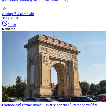
předcházet. Mnohdy stačí zcela banální triky.
Chalupáři-Zahrádkáři
dnes, 15:20
2 min
Reklama
Ekonomický zázrak skončil. Tygr je bez drápů, země se zmítá v