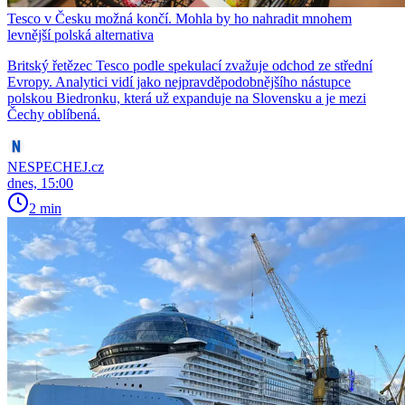
Tesco v Česku možná končí. Mohla by ho nahradit mnohem
levnější polská alternativa
Britský řetězec Tesco podle spekulací zvažuje odchod ze střední
Evropy. Analytici vidí jako nejpravděpodobnějšího nástupce
polskou Biedronku, která už expanduje na Slovensku a je mezi
Čechy oblíbená.
NESPECHEJ.cz
dnes, 15:00
2 min