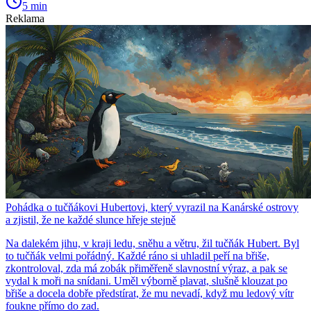
5 min
Reklama
Pohádka o tučňákovi Hubertovi, který vyrazil na Kanárské ostrovy
a zjistil, že ne každé slunce hřeje stejně
Na dalekém jihu, v kraji ledu, sněhu a větru, žil tučňák Hubert. Byl
to tučňák velmi pořádný. Každé ráno si uhladil peří na břiše,
zkontroloval, zda má zobák přiměřeně slavnostní výraz, a pak se
vydal k moři na snídani. Uměl výborně plavat, slušně klouzat po
břiše a docela dobře předstírat, že mu nevadí, když mu ledový vítr
foukne přímo do zad.