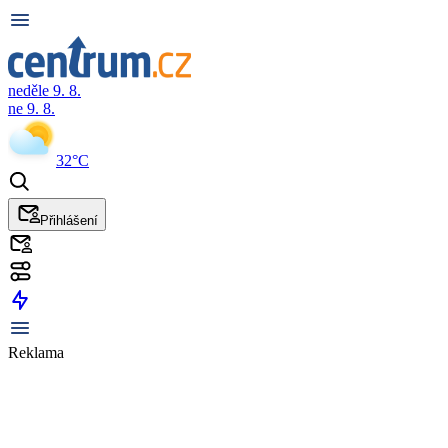
neděle 9. 8.
ne 9. 8.
32°C
Přihlášení
Reklama