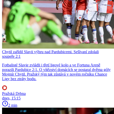
Chytil zařídil Slavii výhru nad Pardubicemi. Sešívaní zdolali
soupeře 2:1
Fotbalisté Slavie zvládli i třetí ligové kolo a ve Fortuna Areně
porazili Pardubice 2:1. O vítězství domácích se postaral dvěma góly
Mojmír Chytil. Pražský tým tak zůstává v novém ročníku Chance
Ligy bez ztráty bodu.
Pražská Drbna
dnes, 15:15
2 min