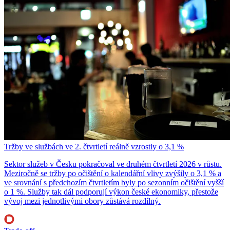
Tržby ve službách ve 2. čtvrtletí reálně vzrostly o 3,1 %
Sektor služeb v Česku pokračoval ve druhém čtvrtletí 2026 v růstu.
Meziročně se tržby po očištění o kalendářní vlivy zvýšily o 3,1 % a
ve srovnání s předchozím čtvrtletím byly po sezonním očištění vyšší
o 1 %. Služby tak dál podporují výkon české ekonomiky, přestože
vývoj mezi jednotlivými obory zůstává rozdílný.