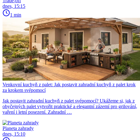
Trade-off
dnes, 15:15
1 min
Venkovní kuchyň z palet: Jak postavit zahradní kuchyň z palet krok
za krokem svépomocí
Jak postavit zahradní kuchyň z palet svépomocí? Ukážeme si, jak z
obyčejných palet vytvořit praktické a elegantní zázemí pro grilování,
vaření i letní posezení. Zahradní …
Planeta zahrady
dnes, 15:10