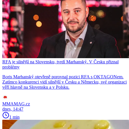
RFA je silnější na Slovensku, tvrdí Marhanský. V Česku přiznal
problémy
Boris Marhanský otevřeně porovnal pozici RFA s OKTAGONem.
Zatímco konkurenci vidí silnější v Česku a Německu, své organizaci
věří hlavně na Slovensku a v Polsku.
MMAMAG.cz
dnes, 14:47
1 min