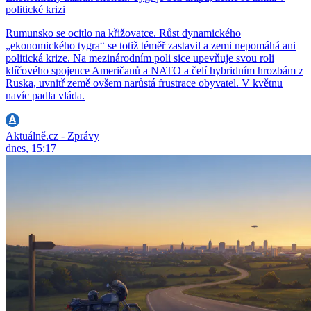
politické krizi
Rumunsko se ocitlo na křižovatce. Růst dynamického
„ekonomického tygra“ se totiž téměř zastavil a zemi nepomáhá ani
politická krize. Na mezinárodním poli sice upevňuje svou roli
klíčového spojence Američanů a NATO a čelí hybridním hrozbám z
Ruska, uvnitř země ovšem narůstá frustrace obyvatel. V květnu
navíc padla vláda.
Aktuálně.cz - Zprávy
dnes, 15:17