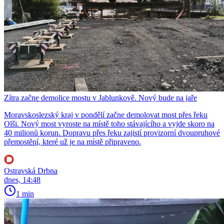
Zítra začne demolice mostu v Jablunkově. Nový bude na jaře
Moravskoslezský kraj v pondělí začne demolovat most přes řeku
Olši. Nový most vyroste na místě toho stávajícího a vyjde skoro na
40 milionů korun. Dopravu přes řeku zajistí provizorní dvoupruhové
přemostění, které už je na místě připraveno.
Ostravská Drbna
dnes, 14:48
1 min