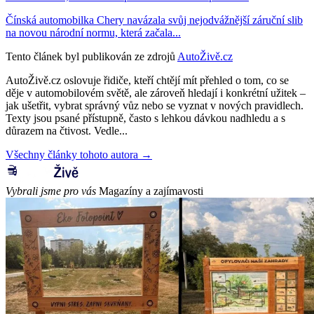
Čínská automobilka Chery navázala svůj nejodvážnější záruční slib
na novou národní normu, která začala...
Tento článek byl publikován ze zdrojů
AutoŽivě.cz
AutoŽivě.cz oslovuje řidiče, kteří chtějí mít přehled o tom, co se
děje v automobilovém světě, ale zároveň hledají i konkrétní užitek –
jak ušetřit, vybrat správný vůz nebo se vyznat v nových pravidlech.
Texty jsou psané přístupně, často s lehkou dávkou nadhledu a s
důrazem na čtivost. Vedle...
Všechny články tohoto autora →
Vybrali jsme pro vás
Magazíny a zajímavosti