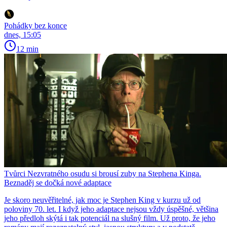
Pohádky bez konce
dnes, 15:05
12 min
Tvůrci Nezvratného osudu si brousí zuby na Stephena Kinga.
Beznaděj se dočká nové adaptace
Je skoro neuvěřitelné, jak moc je Stephen King v kurzu už od
poloviny 70. let. I když jeho adaptace nejsou vždy úspěšné, většina
jeho předloh skýtá i tak potenciál na slušný film. Už proto, že jeho