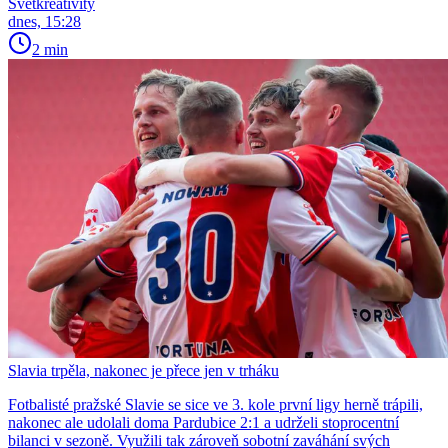
Světkreativity
dnes, 15:28
2 min
Slavia trpěla, nakonec je přece jen v trháku
Fotbalisté pražské Slavie se sice ve 3. kole první ligy herně trápili,
nakonec ale udolali doma Pardubice 2:1 a udrželi stoprocentní
bilanci v sezoně. Využili tak zároveň sobotní zaváhání svých