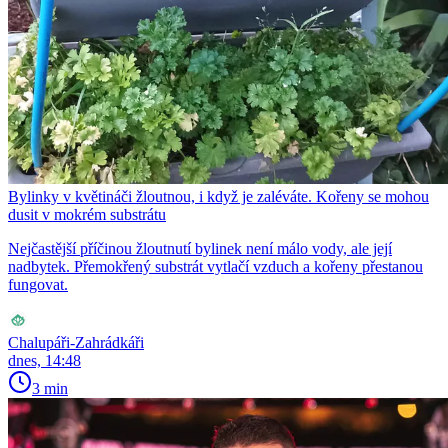
Bylinky v květináči žloutnou, i když je zaléváte. Kořeny se mohou
dusit v mokrém substrátu
Nejčastější příčinou žloutnutí bylinek není málo vody, ale její
nadbytek. Přemokřený substrát vytlačí vzduch a kořeny přestanou
fungovat.
Chalupáři-Zahrádkáři
dnes, 14:48
3 min