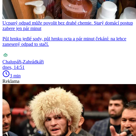
Ucpaný odpad může povolit bez drahé chemie. Starý domácí postup
zabere jen pár minut
Půl hrnku jedlé sody, půl hrnku octa a pár minut čekání: na lehce
zanesený odpad to stačí.
Chalupáři-Zahrádkáři
dnes, 14:51
3 min
Reklama