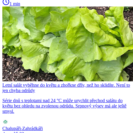
1 min
Letní salát vyběhne do květu a zhořkne dřív, než ho sklidíte. Není to
jen chyba odrůdy
Série dnů s teplotami nad 24 °C může urychlit přechod salátu do
květu bez ohledu na zvolenou odrůdu. Srpnový výsev má ale ještě
smysl.
Chalupáři-Zahrádkáři