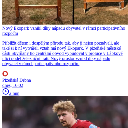
Nový Ekopark vznikl díky nápadu obyvatel v rámci participativního
rozpočtu
Přiblížit dětem i dospělým přírodu tak, aby ji nejen poznávali, ale
také si k ní vytvářeli vztah má nový Ekopark. V plzeňské městské
části Skvrňany ho centrální obvod vybudoval v proluce v Lábkově
ulici podél železniční trati. Nový prostor vznikl díky nápadu
obyvatel v rámci participativního rozpočtu.
Plzeňská Drbna
dnes, 16:02
2 min