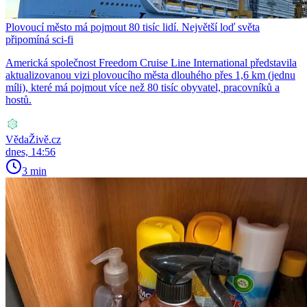
Plovoucí město má pojmout 80 tisíc lidí. Největší loď světa
připomíná sci-fi
Americká společnost Freedom Cruise Line International představila
aktualizovanou vizi plovoucího města dlouhého přes 1,6 km (jednu
míli), které má pojmout více než 80 tisíc obyvatel, pracovníků a
hostů.
VědaŽivě.cz
dnes, 14:56
3 min