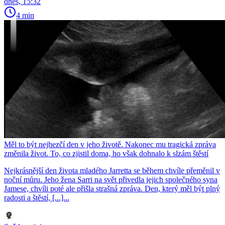
dnes, 15:32
4 min
Měl to být nejhezčí den v jeho životě. Nakonec mu tragická zpráva
změnila život. To, co zjistil doma, ho však dohnalo k slzám štěstí
Nejkrásnější den života mladého Jarretta se během chvíle přeměnil v
noční můru. Jeho žena Sarri na svět přivedla jejich společného syna
Jamese, chvíli poté ale přišla strašná zpráva. Den, který měl být plný
radosti a štěstí, [...]...