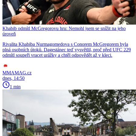
Khabib odmítl McGregorovu hru: Nemohl jsem se snížit na jeho
úroveň
Rivalita Khabiba Nurmagomedova s Conorem McGregorem byla
plná osobních útoků. Dagestánec teď vysvětlil, proč před UFC 229
odmítl soupeři vracet urážky a chtěl odpovědět až v kleci.
MMAMAG.cz
dnes, 14:50
1 min