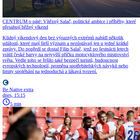
CENTRUM o páté: Vítězný Salač, politické ambice i příběhy, které
přesahují běžný víkend
Klidný víkendový den bez výrazných extrémů nabídl několik
událostí, které mají širší význam a nezůstávají jen u jedné krátké
zprávy. Do popředí se dostal Filip Salač, jenž po šestnácti letech
vrátil české barvy na nejvyšší příčku motocyklového mistrovství
světa. Vedle toho se řešilo také bezpečí turistů, budoucnost
evropských technologií, proměna spotřebitelských návyků nebo
limity spoléhání na jednoduchá a lákavá tvrzení.
Be Native extra
dnes, 15:15
5 min