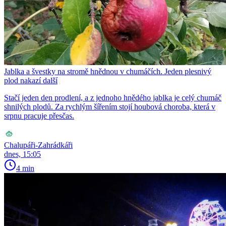
Jablka a švestky na stromě hnědnou v chumáčích. Jeden plesnivý
plod nakazí další
Stačí jeden den prodlení, a z jednoho hnědého jablka je celý chumáč
shnilých plodů. Za rychlým šířením stojí houbová choroba, která v
srpnu pracuje přesčas.
Chalupáři-Zahrádkáři
dnes, 15:05
4 min