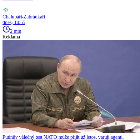
Chalupáři-Zahrádkáři
dnes, 14:55
2 min
Reklama
Putinův válečný test NATO může přijít už letos, varují agenti.