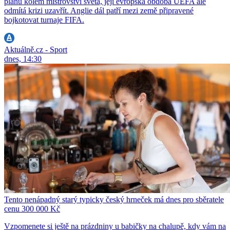
plánu kolem mistrovství světa, její evropská obdoba UEFA ale
odmítá krizi uzavřít. Anglie dál patří mezi země připravené
bojkotovat turnaje FIFA.
Aktuálně.cz - Sport
dnes, 14:30
Tento nenápadný starý typicky český hrneček má dnes pro sběratele
cenu 300 000 Kč
Vzpomenete si ještě na prázdniny u babičky na chalupě, kdy vám na