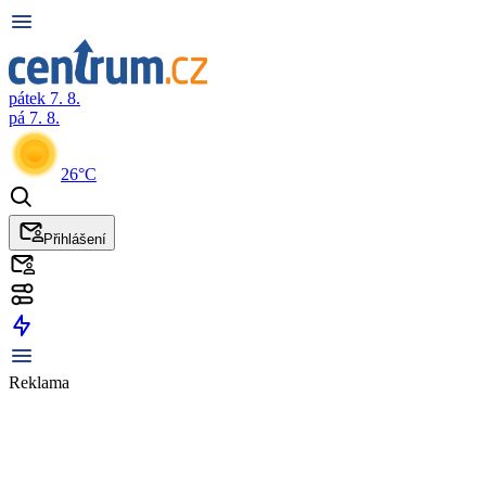
pátek 7. 8.
pá 7. 8.
26°C
Přihlášení
Reklama