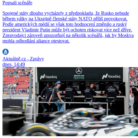
Popsali scénáře
Spojené státy dlouho vycházely z předpokladu, že Rusko nebude
během války na Ukrajině členské státy NATO příliš provokovat.
Podle amerických médií se však toto hodnocení změnilo a ruský
prezident Vladimir Putin může být ochoten riskovat více než dříve.
Zpravodajci zároveň upozorňují na několik scénářů, jak by Moskva
mohla odhodlání aliance otestovat.
Aktuálně.cz - Zprávy
dnes, 14:49