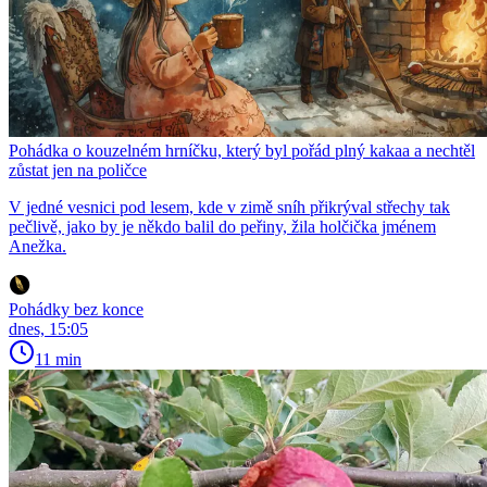
Pohádka o kouzelném hrníčku, který byl pořád plný kakaa a nechtěl
zůstat jen na poličce
V jedné vesnici pod lesem, kde v zimě sníh přikrýval střechy tak
pečlivě, jako by je někdo balil do peřiny, žila holčička jménem
Anežka.
Pohádky bez konce
dnes, 15:05
11 min