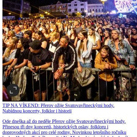
TIP NA VÍKEND: Přerov ožije Svatovavřineckými hody.
Nabídnou koncerty, folklor i historii
Ode dneška až do neděle Přerov ožije Svatovavřineckými hody.
Přinesou tři dny koncertů, historických oslav, folkloru i
doprovodných akcí pro celé rodiny. Novinkou letošního ročníku