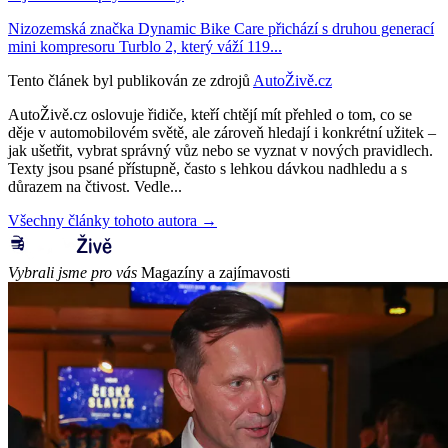
Nizozemská značka Dynamic Bike Care přichází s druhou generací
mini kompresoru Turblo 2, který váží 119...
Tento článek byl publikován ze zdrojů
AutoŽivě.cz
AutoŽivě.cz oslovuje řidiče, kteří chtějí mít přehled o tom, co se
děje v automobilovém světě, ale zároveň hledají i konkrétní užitek –
jak ušetřit, vybrat správný vůz nebo se vyznat v nových pravidlech.
Texty jsou psané přístupně, často s lehkou dávkou nadhledu a s
důrazem na čtivost. Vedle...
Všechny články tohoto autora →
Vybrali jsme pro vás
Magazíny a zajímavosti