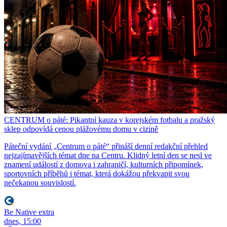
CENTRUM o páté: Pikantní kauza v korejském fotbalu a pražský
sklep odpovídá cenou plážovému domu v cizině
Páteční vydání „Centrum o páté“ přináší denní redakční přehled
nejzajímavějších témat dne na Centru. Klidný letní den se nesl ve
znamení událostí z domova i zahraničí, kulturních připomínek,
sportovních příběhů i témat, která dokážou překvapit svou
nečekanou souvislostí.
Be Native extra
dnes, 15:00