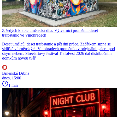
Z šedých krabic umělecká díla. Výtvarníci proměnili deset
trafostanic ve Vinohradech
Deset umělců, deset trafostanic a pět dní práce. Začátkem srpna se
sídliště v brněnských Vinohradech proměnilo v originální galerii pod
širým nebem. Streetartový festival TrafoFest 2026 dal distribučním
domkům novou tvář.
Brněnská Drbna
dnes, 15:00
1 min