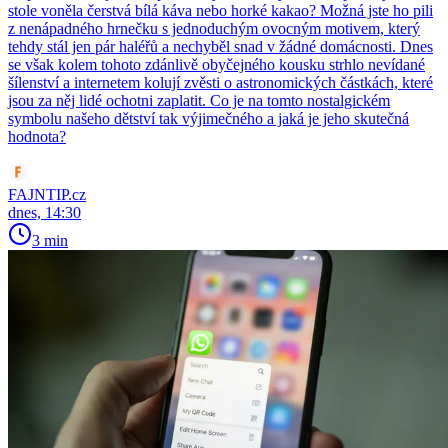
stole voněla čerstvá bílá káva nebo horké kakao? Možná jste ho pili
z nenápadného hrnečku s jednoduchým ovocným motivem, který
tehdy stál jen pár haléřů a nechyběl snad v žádné domácnosti. Dnes
se však kolem tohoto zdánlivě obyčejného kousku strhlo nevídané
šílenství a internetem kolují zvěsti o astronomických částkách, které
jsou za něj lidé ochotni zaplatit. Co je na tomto nostalgickém
symbolu našeho dětství tak výjimečného a jaká je jeho skutečná
hodnota?
FAJNTIP.cz
dnes, 14:30
3 min