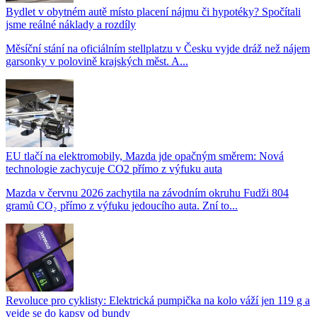
Bydlet v obytném autě místo placení nájmu či hypotéky? Spočítali
jsme reálné náklady a rozdíly
Měsíční stání na oficiálním stellplatzu v Česku vyjde dráž než nájem
garsonky v polovině krajských měst. A...
EU tlačí na elektromobily, Mazda jde opačným směrem: Nová
technologie zachycuje CO2 přímo z výfuku auta
Mazda v červnu 2026 zachytila na závodním okruhu Fudži 804
gramů CO₂ přímo z výfuku jedoucího auta. Zní to...
Revoluce pro cyklisty: Elektrická pumpička na kolo váží jen 119 g a
vejde se do kapsy od bundy