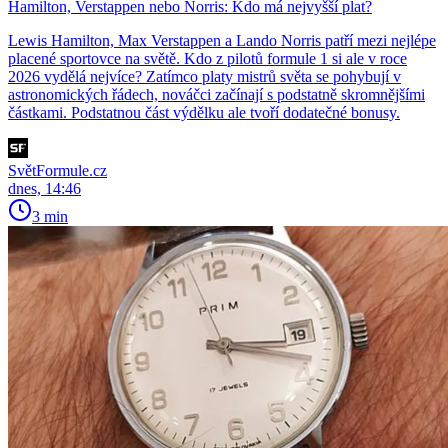
Hamilton, Verstappen nebo Norris: Kdo má nejvyšší plat?
Lewis Hamilton, Max Verstappen a Lando Norris patří mezi nejlépe
placené sportovce na světě. Kdo z pilotů formule 1 si ale v roce
2026 vydělá nejvíce? Zatímco platy mistrů světa se pohybují v
astronomických řádech, nováčci začínají s podstatně skromnějšími
částkami. Podstatnou část výdělku ale tvoří dodatečné bonusy.
SvětFormule.cz
dnes, 14:46
3 min