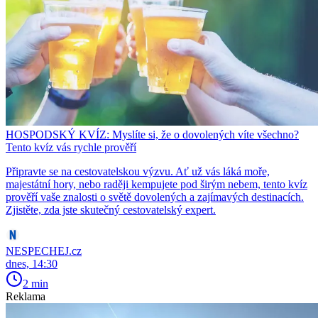
HOSPODSKÝ KVÍZ: Myslíte si, že o dovolených víte všechno?
Tento kvíz vás rychle prověří
Připravte se na cestovatelskou výzvu. Ať už vás láká moře,
majestátní hory, nebo raději kempujete pod širým nebem, tento kvíz
prověří vaše znalosti o světě dovolených a zajímavých destinacích.
Zjistěte, zda jste skutečný cestovatelský expert.
NESPECHEJ.cz
dnes, 14:30
2 min
Reklama