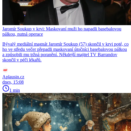
Jaromír Soukup v krvi: Maskovaní muži ho napadli basebalovou
pálkou, nutná operace
Bývalý mediální magnát Jaromír Soukup (57) skončil v krvi poté, co
ho ve středu večer přepadli maskovaní útočníci basebalovou pálkou
a způsobili mu tržná poranění. Někdejší majitel TV Barrandov
skončil v péči lékařů.
Aplausin.cz
dnes, 15:08
1 min