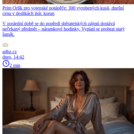
Prim Orlík pro vojenské potápěče: 300 vyrobených kusů, dnešní
cena v desítkách tisíc korun
V poslední době se do popředí sběratelských zájmů dostává
nečekaný předmět – náramkové hodinky. Vyplatí se probrat starý
šatník.
adbz.cz
dnes, 14:42
2 min