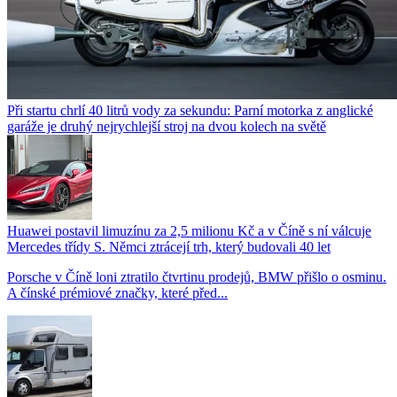
Při startu chrlí 40 litrů vody za sekundu: Parní motorka z anglické
garáže je druhý nejrychlejší stroj na dvou kolech na světě
Huawei postavil limuzínu za 2,5 milionu Kč a v Číně s ní válcuje
Mercedes třídy S. Němci ztrácejí trh, který budovali 40 let
Porsche v Číně loni ztratilo čtvrtinu prodejů, BMW přišlo o osminu.
A čínské prémiové značky, které před...