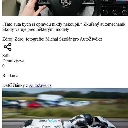
„Tato auta bych si opravdu nikdy nekoupil.“ Zkušený automechanik
Škody varuje před některými modely
Zdroj
:
Zdroj fotografie: Michal Sztolár pro AutoŽivě.cz
Sdílet
Denní
výzva
0
Reklama
Další články z
AutoŽivě.cz