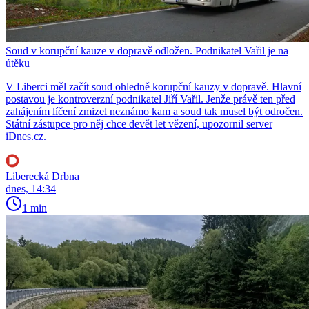
Soud v korupční kauze v dopravě odložen. Podnikatel Vařil je na
útěku
V Liberci měl začít soud ohledně korupční kauzy v dopravě. Hlavní
postavou je kontroverzní podnikatel Jiří Vařil. Jenže právě ten před
zahájením líčení zmizel neznámo kam a soud tak musel být odročen.
Státní zástupce pro něj chce devět let vězení, upozornil server
iDnes.cz.
Liberecká Drbna
dnes, 14:34
1 min