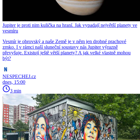
Jupiter je proti nim kulička na hraní. Jak vypadají největší planety ve
vesmíru
Vesmír je obrovský a naše Země je v něm jen drobné prachové
zrnko. I v rámci naší sluneční soustavy nás Jupiter výrazně
převyšuje. Existují ještě větší planety? A jak velké vlastně mohou
být?
NESPECHEJ.cz
dnes, 15:00
3 min