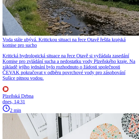
Voda stále ubývá. Kritickou situaci na řece Otavě řešila krajská
komise pro sucho
Kritická hydrologická situace na řece Otavě si vyžádala zasedání
Komise pro zvládání sucha a nedostatku vody Plzeňského kraje. Na
základě jejího jednání bylo rozhodnuto o žádosti společnosti
ČEVAK pokračovat v odběru povrchové vody pro zásobování
Sušice pitnou vodou.
Plzeňská Drbna
dnes, 14:31
2 min