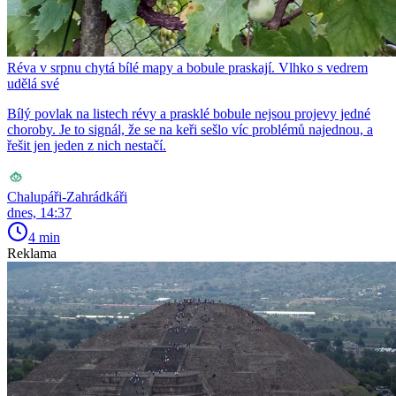
Réva v srpnu chytá bílé mapy a bobule praskají. Vlhko s vedrem
udělá své
Bílý povlak na listech révy a prasklé bobule nejsou projevy jedné
choroby. Je to signál, že se na keři sešlo víc problémů najednou, a
řešit jen jeden z nich nestačí.
Chalupáři-Zahrádkáři
dnes, 14:37
4 min
Reklama