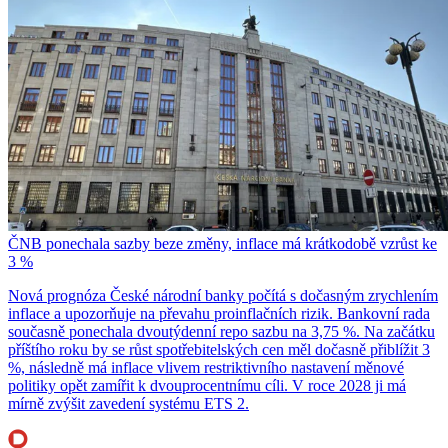
ČNB ponechala sazby beze změny, inflace má krátkodobě vzrůst ke
3 %
Nová prognóza České národní banky počítá s dočasným zrychlením
inflace a upozorňuje na převahu proinflačních rizik. Bankovní rada
současně ponechala dvoutýdenní repo sazbu na 3,75 %. Na začátku
příštího roku by se růst spotřebitelských cen měl dočasně přiblížit 3
%, následně má inflace vlivem restriktivního nastavení měnové
politiky opět zamířit k dvouprocentnímu cíli. V roce 2028 ji má
mírně zvýšit zavedení systému ETS 2.