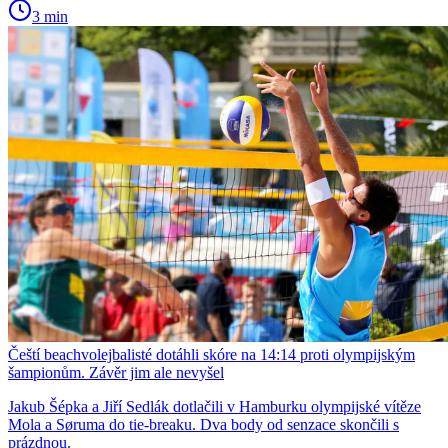
3 min
Čeští beachvolejbalisté dotáhli skóre na 14:14 proti olympijským
šampionům. Závěr jim ale nevyšel
Jakub Šépka a Jiří Sedlák dotlačili v Hamburku olympijské vítěze
Mola a Søruma do tie-breaku. Dva body od senzace skončili s
prázdnou.