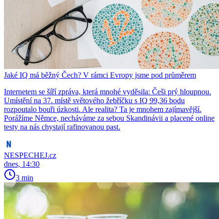
Jaké IQ má běžný Čech? V rámci Evropy jsme pod průměrem
Internetem se šíří zpráva, která mnohé vyděsila: Češi prý hloupnou.
Umístění na 37. místě světového žebříčku s IQ 99,36 bodu
rozpoutalo bouři úzkosti. Ale realita? Ta je mnohem zajímavější.
Porážíme Němce, necháváme za sebou Skandinávii a placené online
testy na nás chystají rafinovanou past.
NESPECHEJ.cz
dnes, 14:30
3 min