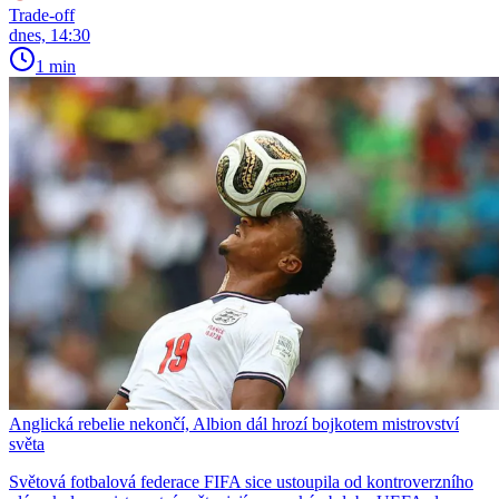
Trade-off
dnes, 14:30
1 min
Anglická rebelie nekončí, Albion dál hrozí bojkotem mistrovství
světa
Světová fotbalová federace FIFA sice ustoupila od kontroverzního