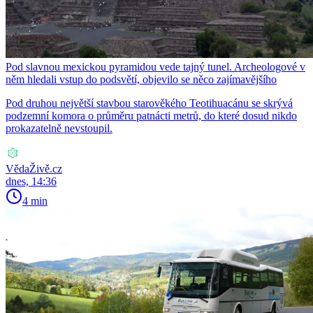
Pod slavnou mexickou pyramidou vede tajný tunel. Archeologové v
něm hledali vstup do podsvětí, objevilo se něco zajímavějšího
Pod druhou největší stavbou starověkého Teotihuacánu se skrývá
podzemní komora o průměru patnácti metrů, do které dosud nikdo
prokazatelně nevstoupil.
VědaŽivě.cz
dnes, 14:36
4 min