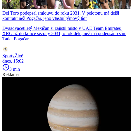
Del Toro podepsal smlouvu do roku 2031. V pelotonu má delší
kontrakt než Pogačar, jeho vlastní týmový lídr
Dvaadvacetiletý Mexičan si zajistil místo v UAE Team Emirates-
XRG až do konce sezony 2031, o rok déle, než má podepsáno sám
Tadej Pogačar.
SportyŽivě
dnes, 15:02
3 min
Reklama