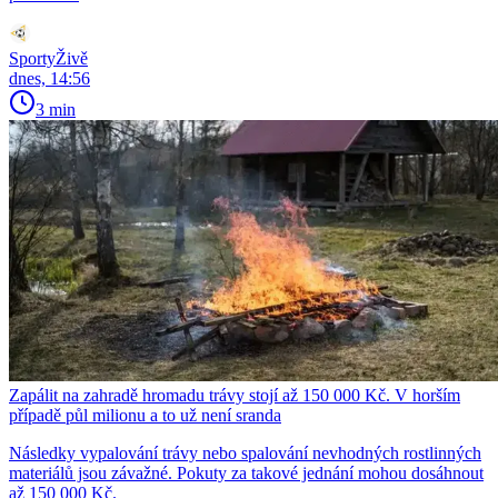
SportyŽivě
dnes, 14:56
3 min
Zapálit na zahradě hromadu trávy stojí až 150 000 Kč. V horším
případě půl milionu a to už není sranda
Následky vypalování trávy nebo spalování nevhodných rostlinných
materiálů jsou závažné. Pokuty za takové jednání mohou dosáhnout
až 150 000 Kč.