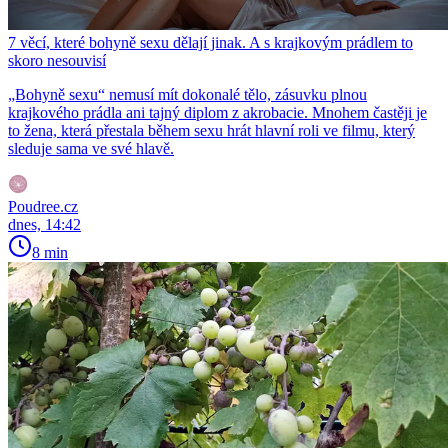
7 věcí, které bohyně sexu dělají jinak. A s krajkovým prádlem to
skoro nesouvisí
„Bohyně sexu“ nemusí mít dokonalé tělo, zásuvku plnou
krajkového prádla ani tajný diplom z akrobacie. Mnohem častěji je
to žena, která přestala během sexu hrát hlavní roli ve filmu, který
sleduje sama ve své hlavě.
Poudree.cz
dnes, 14:42
8 min