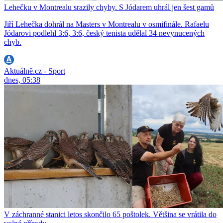
Lehečku v Montrealu srazily chyby. S Jódarem uhrál jen šest gamů
Jiří Lehečka dohrál na Masters v Montrealu v osmifinále. Rafaelu
Jódarovi podlehl 3:6, 3:6, český tenista udělal 34 nevynucených
chyb.
Aktuálně.cz - Sport
dnes, 05:38
V záchranné stanici letos skončilo 65 poštolek. Většina se vrátila do