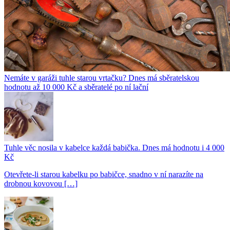
Nemáte v garáži tuhle starou vrtačku? Dnes má sběratelskou
hodnotu až 10 000 Kč a sběratelé po ní lační
Tuhle věc nosila v kabelce každá babička. Dnes má hodnotu i 4 000
Kč
Otevřete-li starou kabelku po babičce, snadno v ní narazíte na
drobnou kovovou […]