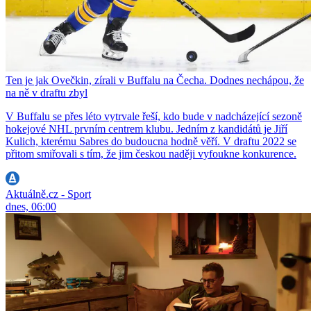
Ten je jak Ovečkin, zírali v Buffalu na Čecha. Dodnes nechápou, že
na ně v draftu zbyl
V Buffalu se přes léto vytrvale řeší, kdo bude v nadcházející sezoně
hokejové NHL prvním centrem klubu. Jedním z kandidátů je Jiří
Kulich, kterému Sabres do budoucna hodně věří. V draftu 2022 se
přitom smiřovali s tím, že jim českou naději vyfoukne konkurence.
Aktuálně.cz - Sport
dnes, 06:00