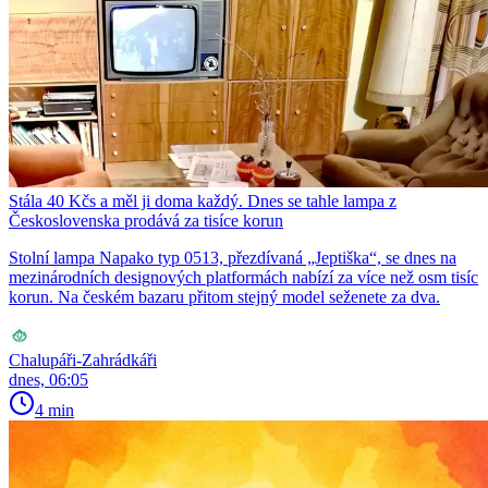
Stála 40 Kčs a měl ji doma každý. Dnes se tahle lampa z
Československa prodává za tisíce korun
Stolní lampa Napako typ 0513, přezdívaná „Jeptiška“, se dnes na
mezinárodních designových platformách nabízí za více než osm tisíc
korun. Na českém bazaru přitom stejný model seženete za dva.
Chalupáři-Zahrádkáři
dnes, 06:05
4 min