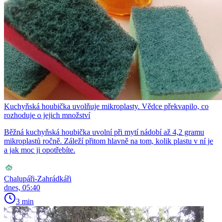
Kuchyňská houbička uvolňuje mikroplasty. Vědce překvapilo, co
rozhoduje o jejich množství
Běžná kuchyňská houbička uvolní při mytí nádobí až 4,2 gramu
mikroplastů ročně. Záleží přitom hlavně na tom, kolik plastu v ní je
a jak moc ji opotřebíte.
Chalupáři-Zahrádkáři
dnes, 05:40
3 min