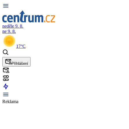
neděle 9. 8.
ne 9. 8.
17°C
Přihlášení
Reklama