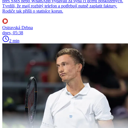
přes SMS nebo WhatsApp vydávali za syna či dceru poškozených.
Tvrdili, že mají rozbitý telefon a potřebují nutně zaplatit faktury.
Rodiče tak přišli o statisíce korun.
Ostravská Drbna
dnes, 05:38
2 min