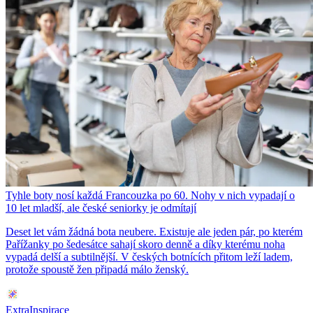
Tyhle boty nosí každá Francouzka po 60. Nohy v nich vypadají o
10 let mladší, ale české seniorky je odmítají
Deset let vám žádná bota neubere. Existuje ale jeden pár, po kterém
Pařížanky po šedesátce sahají skoro denně a díky kterému noha
vypadá delší a subtilnější. V českých botnících přitom leží ladem,
protože spoustě žen připadá málo ženský.
ExtraInspirace