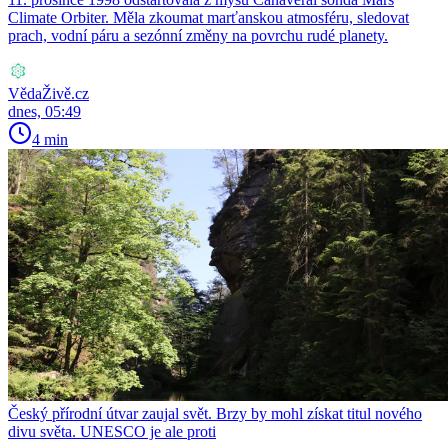
Climate Orbiter. Měla zkoumat marťanskou atmosféru, sledovat
prach, vodní páru a sezónní změny na povrchu rudé planety.
VědaŽivě.cz
dnes, 05:49
4 min
Český přírodní útvar zaujal svět. Brzy by mohl získat titul nového
divu světa. UNESCO je ale proti