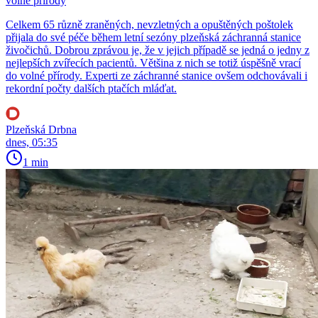
volné přírody
Celkem 65 různě zraněných, nevzletných a opuštěných poštolek
přijala do své péče během letní sezóny plzeňská záchranná stanice
živočichů. Dobrou zprávou je, že v jejich případě se jedná o jedny z
nejlepších zvířecích pacientů. Většina z nich se totiž úspěšně vrací
do volné přírody. Experti ze záchranné stanice ovšem odchovávali i
rekordní počty dalších ptačích mláďat.
Plzeňská Drbna
dnes, 05:35
1 min