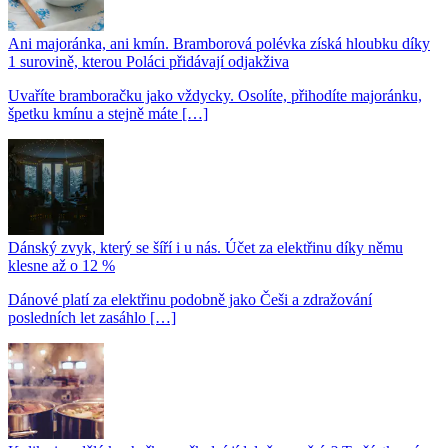
Ani majoránka, ani kmín. Bramborová polévka získá hloubku díky
1 surovině, kterou Poláci přidávají odjakživa
Uvaříte bramboračku jako vždycky. Osolíte, přihodíte majoránku,
špetku kmínu a stejně máte […]
Dánský zvyk, který se šíří i u nás. Účet za elektřinu díky němu
klesne až o 12 %
Dánové platí za elektřinu podobně jako Češi a zdražování
posledních let zasáhlo […]