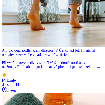
Ani plovoucí podlaha, ani dlaždice. V Česku teď letí 1 materiál
podlahy, který v létě chladí a v zimě zahřeje
Při výběru nové podlahy skončí většina domácností u dvou
možností. Buď sáhnou po laminátové plovoucí podlaze, nebo po...
FVE.info
dnes, 05:44
4 min