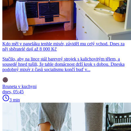
Kdo měl v paneláku tenhle mixér, záviděl mu celý vchod. Dnes za
něj sběratelé dají až 8 000 Kč
Stačilo, aby na lince stál barevný strojek s kalichovitým tělem, a
sousedé hned tušili, že tahle domácnost drží krok s dobou. Dneska
podobný mixér z časů socialismu končí buď v...
Bruneta v kuchyni
dnes, 05:45
3 min