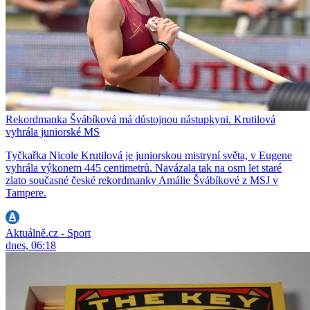
Rekordmanka Švábíková má důstojnou nástupkyni. Krutilová
vyhrála juniorské MS
Tyčkařka Nicole Krutilová je juniorskou mistryní světa, v Eugene
vyhrála výkonem 445 centimetrů. Navázala tak na osm let staré
zlato současné české rekordmanky Amálie Švábíkové z MSJ v
Tampere.
Aktuálně.cz - Sport
dnes, 06:18