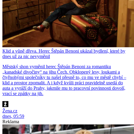
Klid a vůně dřeva. Herec Štěpán Benoni ukázal bydlení, které by
dnes už za nic nevyměnil
Městský shon vyměnil herec Štěpán Benoni za romantiku
„kanadské divočiny“ na jihu Čech. Obklopený lesy, loukami a
čtyřnohými společníky tu našel přesně to, co mu ve městě chybí –
klid a prostor zpomalit. A i když kvůli práci pravidelně usedá do
auta a vyráží do Prahy, jakmile mu to pracovní povinnosti dovolí,
vrací se zpátky na jih.
Žena.cz
dnes, 05:59
Reklama