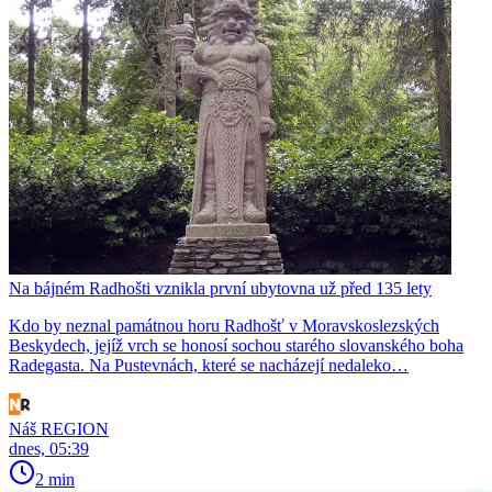
Na bájném Radhošti vznikla první ubytovna už před 135 lety
Kdo by neznal památnou horu Radhošť v Moravskoslezských
Beskydech, jejíž vrch se honosí sochou starého slovanského boha
Radegasta. Na Pustevnách, které se nacházejí nedaleko…
Náš REGION
dnes, 05:39
2 min