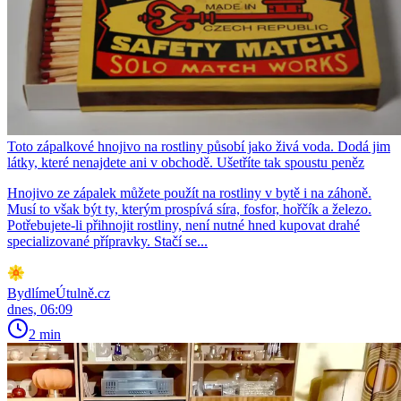
Toto zápalkové hnojivo na rostliny působí jako živá voda. Dodá jim
látky, které nenajdete ani v obchodě. Ušetříte tak spoustu peněz
Hnojivo ze zápalek můžete použít na rostliny v bytě i na záhoně.
Musí to však být ty, kterým prospívá síra, fosfor, hořčík a železo.
Potřebujete-li přihnojit rostliny, není nutné hned kupovat drahé
specializované přípravky. Stačí se...
BydlímeÚtulně.cz
dnes, 06:09
2 min