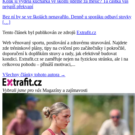
Kolik si vydělá kuchařka ve školní jídelně za měsíc? Ta částka vás
nejspíš překvapí
Bez ní by se ve školách nenavařilo. Denně u sporáku odbaví stovky
[…]
Tento článek byl publikován ze zdrojů
Extrafit.cz
Web věnovaný sportu, posilování a zdravému stravování. Najdete
zde tréninkové plány, tipy na cvičení pro začátečníky i pokročilé,
doporučení k doplňkům stravy a rady, jak efektivně budovat
kondici. Extrafit.cz se zaměřuje nejen na fyzickou stránku, ale i na
celkovou pohodu – přináší motivaci,...
Všechny články tohoto autora →
Vybrali jsme pro vás
Magazíny a zajímavosti