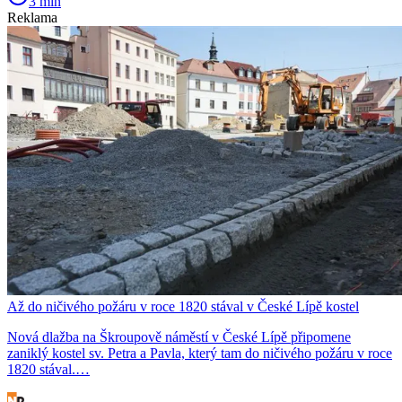
3 min
Reklama
Až do ničivého požáru v roce 1820 stával v České Lípě kostel
Nová dlažba na Škroupově náměstí v České Lípě připomene
zaniklý kostel sv. Petra a Pavla, který tam do ničivého požáru v roce
1820 stával.…