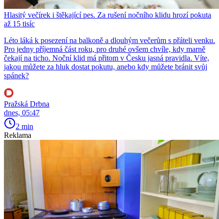
Hlasitý večírek i štěkající pes. Za rušení nočního klidu hrozí pokuta
až 15 tisíc
Léto láká k posezení na balkoně a dlouhým večerům s přáteli venku.
Pro jedny příjemná část roku, pro druhé ovšem chvíle, kdy marně
čekají na ticho. Noční klid má přitom v Česku jasná pravidla. Víte,
jakou můžete za hluk dostat pokutu, anebo kdy můžete bránit svůj
spánek?
Pražská Drbna
dnes, 05:47
2 min
Reklama