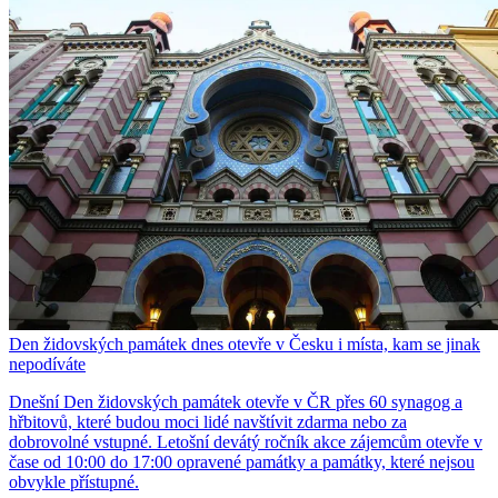
Den židovských památek dnes otevře v Česku i místa, kam se jinak
nepodíváte
Dnešní Den židovských památek otevře v ČR přes 60 synagog a
hřbitovů, které budou moci lidé navštívit zdarma nebo za
dobrovolné vstupné. Letošní devátý ročník akce zájemcům otevře v
čase od 10:00 do 17:00 opravené památky a památky, které nejsou
obvykle přístupné.