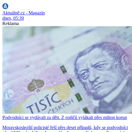
Aktuálně.cz - Magazín
dnes, 05:39
Reklama
Podvodníci se vydávali za děti. Z rodičů vylákali přes milion korun
Moravskoslezští policisté řeší přes deset případů, kdy se podvodníci