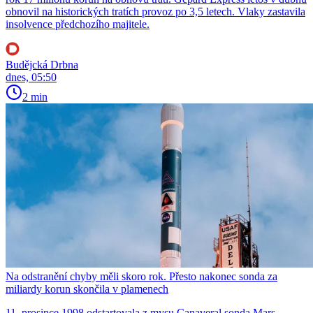
obnovil na historických tratích provoz po 3,5 letech. Vlaky zastavila
insolvence předchozího majitele.
Budějcká Drbna
dnes, 05:50
2 min
Na odstranění chyby měli skoro rok. Přesto nakonec sonda za
miliardy korun skončila v plamenech
11. prosince 1998 odstartovala z mysu Canaveral sonda Mars