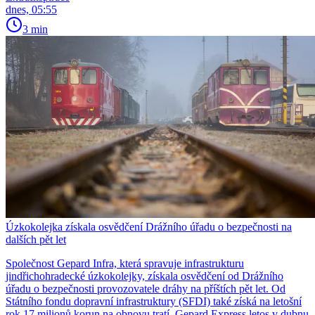
dnes, 05:55
3 min
Úzkokolejka získala osvědčení Drážního úřadu o bezpečnosti na
dalších pět let
Společnost Gepard Infra, která spravuje infrastrukturu
jindřichohradecké úzkokolejky, získala osvědčení od Drážního
úřadu o bezpečnosti provozovatele dráhy na příštích pět let. Od
Státního fondu dopravní infrastruktury (SFDI) také získá na letošní
rok 17 milionů korun na obnovu tratí. Gepard Express letos v dubnu