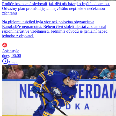
Rodiče bezmocně sledovali, jak děti přicházejí o lepší budoucnost.
Odvážný plán proměnil jejich největšího nepřítele v nečekanou
záchranu
Na přelomu tisíciletí byla více než polovina obyvatelstva
Bangladéše negramotná. Během čtvrt století ale stát zaznamenal
rapidní nárůst ve vzdělanosti. Jedním z důvodů je geniální nápad
jednoho z obyvatel.
Asianstyle
dnes, 06:00
3 min