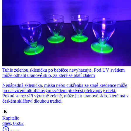
Tuhle zelenou skleničku po babičce nevyhazujte. Pod UV světlem
může odhalit uranové sklo, za které se platí zlatem
Nenápadná sklenička, miska nebo cukřenka ze staré kredence může
po nasvícení ultrafialovým světlem předvést překvapivý efekt.
Pokud se rozzáří výrazně zeleně, může jít o uranové sklo, které má v
českém sklářství dlouhou tradici.
Kapitalio
dnes, 06:02