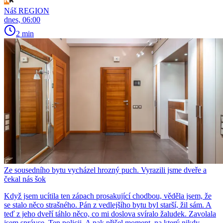
Náš REGION
dnes, 06:00
2 min
Ze sousedního bytu vycházel hrozný puch. Vyrazili jsme dveře a
čekal nás šok
Když jsem ucítila ten zápach prosakující chodbou, věděla jsem, že
se stalo něco strašného. Pán z vedlejšího bytu byl starší, žil sám. A
teď z jeho dveří táhlo něco, co mi doslova svíralo žaludek. Zavolala
jsem správce. Ten policii. A pak přišel moment, na který nikdy