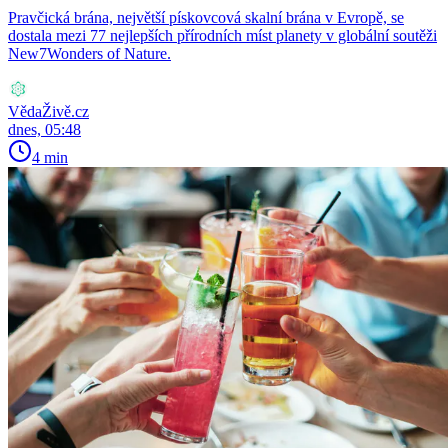
Pravčická brána, největší pískovcová skalní brána v Evropě, se
dostala mezi 77 nejlepších přírodních míst planety v globální soutěži
New7Wonders of Nature.
VědaŽivě.cz
dnes, 05:48
4 min