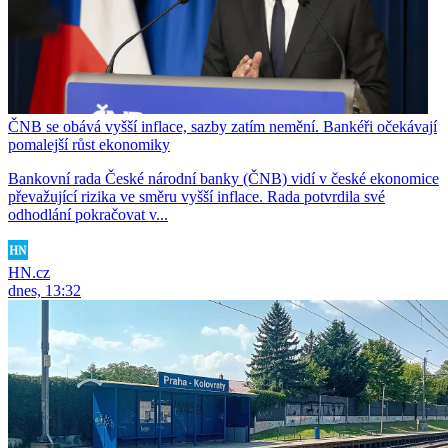
ČNB se obává vyšší inflace, sazby zatím nemění. Bankéři očekávají
pomalejší růst ekonomiky
Bankovní rada České národní banky (ČNB) vidí v české ekonomice
převažující rizika ve směru vyšší inflace. Rada potvrdila své
odhodlání pokračovat v...
HN.cz
dnes, 13:32