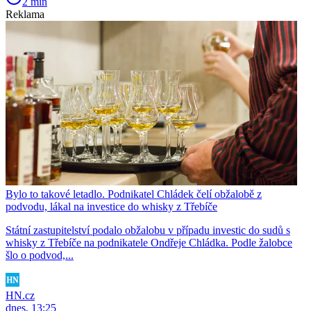
2 min
Reklama
Bylo to takové letadlo. Podnikatel Chládek čelí obžalobě z
podvodu, lákal na investice do whisky z Třebíče
Státní zastupitelství podalo obžalobu v případu investic do sudů s
whisky z Třebíče na podnikatele Ondřeje Chládka. Podle žalobce
šlo o podvod,...
HN.cz
dnes, 13:25