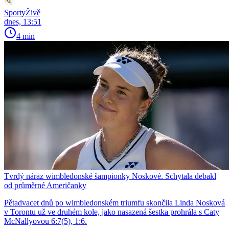
SportyŽivě
dnes, 13:51
4 min
Tvrdý náraz wimbledonské šampionky Noskové. Schytala debakl
od průměrné Američanky
Pětadvacet dnů po wimbledonském triumfu skončila Linda Nosková
v Torontu už ve druhém kole, jako nasazená šestka prohrála s Caty
McNallyovou 6:7(5), 1:6.