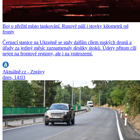
Boj o přežití místo tankování. Rusové pálí i stovky kilometrů od
fronty
Čerpací stanice na Ukrajině se staly dalším cílem ruských dronů a
úřady za jediný měsíc zaznamenaly desítky útoků. Údery přitom cílí
nejen na frontové regiony, ale i na vnitrozemí.
Aktuálně.cz - Zprávy
dnes, 14:03