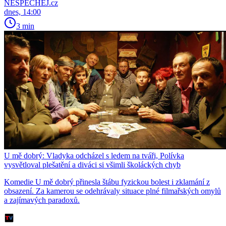
NESPECHEJ.cz
dnes, 14:00
3 min
U mě dobrý: Vladyka odcházel s ledem na tváři, Polívka
vysvětloval plešatění a diváci si všimli školáckých chyb
Komedie U mě dobrý přinesla štábu fyzickou bolest i zklamání z
obsazení. Za kamerou se odehrávaly situace plné filmařských omylů
a zajímavých paradoxů.