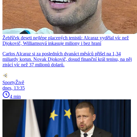
Žebříček deseti nejlépe placených tenistů: Alcaraz vydělal víc než
Djokovič, Williamsová inkasuje miliony i bez hraní
Carlos Alcaraz si za posledních dvanáct měsíců přišel na 1,34
miliardy korun. Novak Djokovič, dosud finanční král tenisu, na něj
ztrácí víc než 37 milionů dolarů.
SportyŽivě
dnes, 13:35
4 min