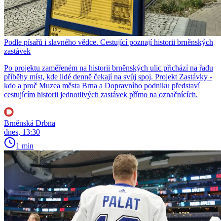
Podle písařů i slavného vědce. Cestující poznají historii brněnských
zastávek
Po projektu zaměřeném na historii brněnských ulic přichází na řadu
příběhy míst, kde lidé denně čekají na svůj spoj. Projekt Zastávky -
kdo a proč Muzea města Brna a Dopravního podniku představí
cestujícím historii jednotlivých zastávek přímo na označnících.
Brněnská Drbna
dnes, 13:30
1 min