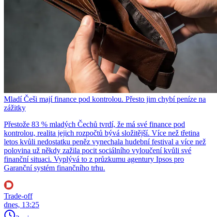
Mladí Češi mají finance pod kontrolou. Přesto jim chybí peníze na
zážitky
Přestože 83 % mladých Čechů tvrdí, že má své finance pod
kontrolou, realita jejich rozpočtů bývá složitější. Více než třetina
letos kvůli nedostatku peněz vynechala hudební festival a více než
polovina už někdy zažila pocit sociálního vyloučení kvůli své
finanční situaci. Vyplývá to z průzkumu agentury Ipsos pro
Garanční systém finančního trhu.
Trade-off
dnes, 13:25