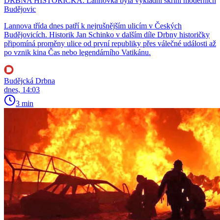
DRBNA HISTORIČKA: Lannovka byla výkladní skříní moderních
Budějovic
Lannova třída dnes patří k nejrušnějším ulicím v Českých
Budějovicích. Historik Jan Schinko v dalším díle Drbny historičky
připomíná proměny ulice od první republiky přes válečné události až
po vznik kina Čas nebo legendárního Vatikánu.
Budějcká Drbna
dnes, 14:03
3 min