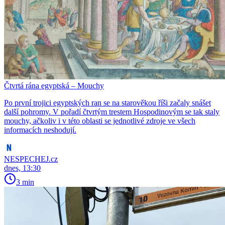
Čtvrtá rána egyptská – Mouchy
Po první trojici egyptských ran se na starověkou říši začaly snášet
další pohromy. V pořadí čtvrtým trestem Hospodinovým se tak staly
mouchy, ačkoliv i v této oblasti se jednotlivé zdroje ve všech
informacích neshodují.
NESPECHEJ.cz
dnes, 13:30
3 min