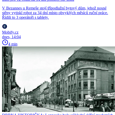
V Bezannes u Remeše stojí třípodlažní bytový dům, jehož nosné
stěny vytiskl robot za 34 dní místo obvyklých měsíců ruční práce.
Řídili to 3 operátoři s tablety.
Mobify.cz
dnes, 14:04
4 min