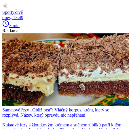
SportyŽivě
dnes, 13:49
3 min
Reklama
Sametové řezy „Obliž prst”: Vláčný korpus, krém, který se
rozplývá. Název, který opravdu nic nepřehání
Kakaové řezy s žloutkovým krémem a sněhem z bílků patří k těm