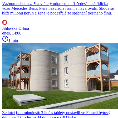
Vážnou nehodu zažila v úterý odpoledne třiašedesátiletá řidička
vozu Mercedes Benz, která nezvládla řízení a havarovala. Škoda se
blíží milionu korun a žena je podezřelá ze spáchání trestného činu.
Jihlavská Drbna
dnes, 14:06
1 min
Zedníci jsou minulostí: 3 lidé s tablety postavili ve Francii bytový
dům pro 12 rodin za 34 dní pomocí 3D tisku