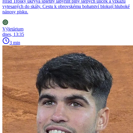
Hrad Trosky ukrývá spletitý labyrint plný slepých uliček a vzkazů
vytesaných do skály. Cestu k obrovskému bohatství blokují hluboké
nánosy písku.
Výletárium
dnes, 13:35
3 min