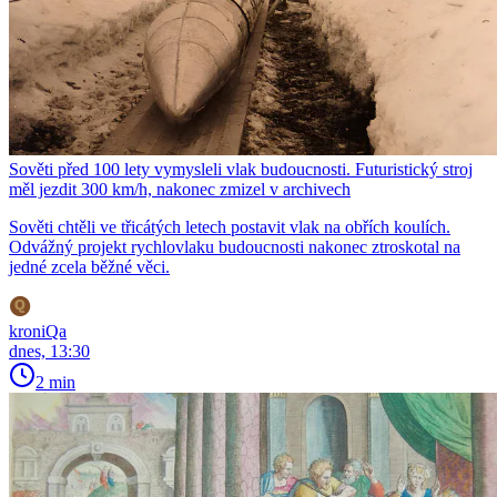
Sověti před 100 lety vymysleli vlak budoucnosti. Futuristický stroj
měl jezdit 300 km/h, nakonec zmizel v archivech
Sověti chtěli ve třicátých letech postavit vlak na obřích koulích.
Odvážný projekt rychlovlaku budoucnosti nakonec ztroskotal na
jedné zcela běžné věci.
kroniQa
dnes, 13:30
2 min