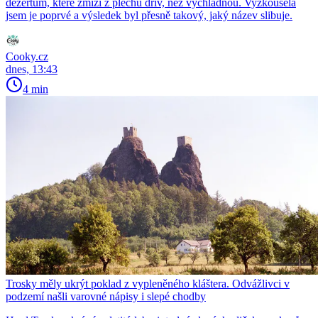
dezertům, které zmizí z plechu dřív, než vychladnou. Vyzkoušela
jsem je poprvé a výsledek byl přesně takový, jaký název slibuje.
Cooky.cz
dnes, 13:43
4 min
Trosky měly ukrýt poklad z vypleněného kláštera. Odvážlivci v
podzemí našli varovné nápisy i slepé chodby