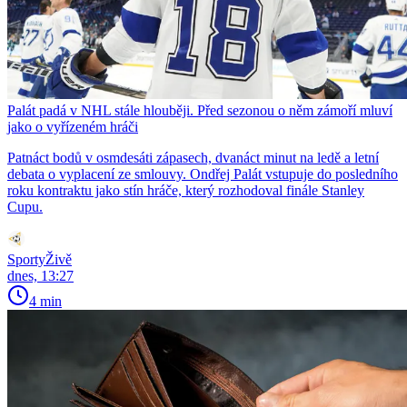
Palát padá v NHL stále hlouběji. Před sezonou o něm zámoří mluví
jako o vyřízeném hráči
Patnáct bodů v osmdesáti zápasech, dvanáct minut na ledě a letní
debata o vyplacení ze smlouvy. Ondřej Palát vstupuje do posledního
roku kontraktu jako stín hráče, který rozhodoval finále Stanley
Cupu.
SportyŽivě
dnes, 13:27
4 min