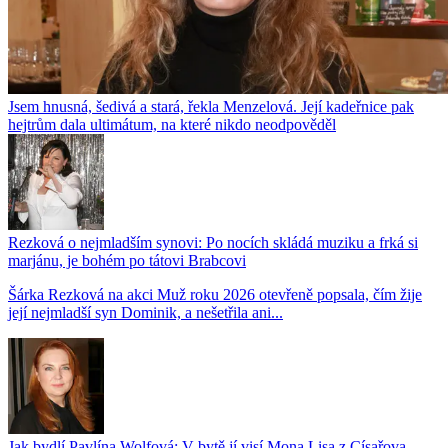
Jsem hnusná, šedivá a stará, řekla Menzelová. Její kadeřnice pak
hejtrům dala ultimátum, na které nikdo neodpověděl
Rezková o nejmladším synovi: Po nocích skládá muziku a frká si
marjánu, je bohém po tátovi Brabcovi
Šárka Rezková na akci Muž roku 2026 otevřeně popsala, čím žije
její nejmladší syn Dominik, a nešetřila ani...
Jak bydlí Pavlína Wolfová: V bytě jí visí Mona Lisa z Císařova