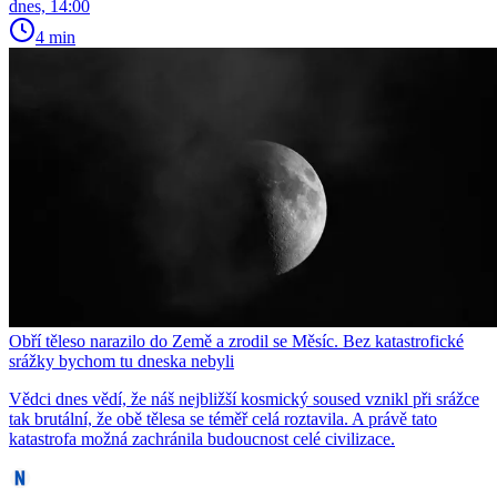
dnes, 14:00
4 min
Obří těleso narazilo do Země a zrodil se Měsíc. Bez katastrofické
srážky bychom tu dneska nebyli
Vědci dnes vědí, že náš nejbližší kosmický soused vznikl při srážce
tak brutální, že obě tělesa se téměř celá roztavila. A právě tato
katastrofa možná zachránila budoucnost celé civilizace.