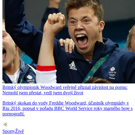
Britský olympionik Woodward veřejně přiznal závislost na pornu:
Nemohl jsem přestat, vedl jsem dvojí život
Britský skokan do vody Freddie Woodward, účastník olympiády v
Riu 2016, popsal v pořadu BBC World Service roky marného boje s
pornografií.
SportyŽivě