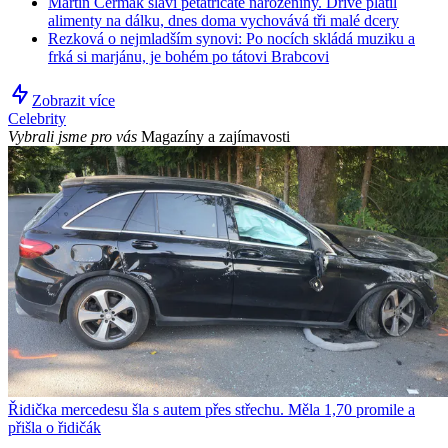
Martin Čermák slaví pětatřicáté narozeniny. Dříve platil
alimenty na dálku, dnes doma vychovává tři malé dcery
Rezková o nejmladším synovi: Po nocích skládá muziku a
frká si marjánu, je bohém po tátovi Brabcovi
Zobrazit více
Celebrity
Vybrali jsme pro vás
Magazíny a zajímavosti
Řidička mercedesu šla s autem přes střechu. Měla 1,70 promile a
přišla o řidičák