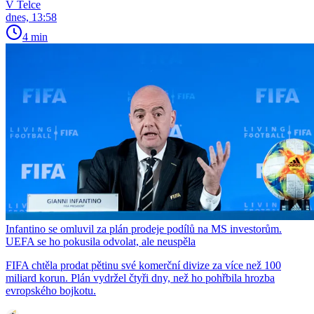
V Telce
dnes, 13:58
4 min
Infantino se omluvil za plán prodeje podílů na MS investorům.
UEFA se ho pokusila odvolat, ale neuspěla
FIFA chtěla prodat pětinu své komerční divize za více než 100
miliard korun. Plán vydržel čtyři dny, než ho pohřbila hrozba
evropského bojkotu.