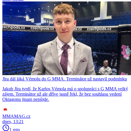
Jíra dál láká Vémolu do G MMA. Terminátor už nastavil podmínku
Jakub Jíra tvrdí, že Karlos Vémola má o spolupráci s G MMA velký
zájem. Terminátor už ale dříve jasně řekl, že bez souhlasu vedení
Oktagonu jinam nepůjde.
MMAMAG.cz
dnes, 13:21
1 min