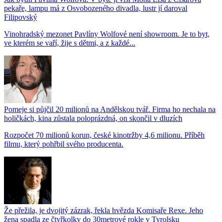
pekaře, lampu má z Osvobozeného divadla, lustr jí daroval
Filipovský
Vinohradský mezonet Pavlíny Wolfové není showroom. Je to byt,
ve kterém se vaří, žije s dětmi, a z každé...
Pomeje si půjčil 20 milionů na Andělskou tvář. Firma ho nechala na
holičkách, kina zůstala poloprázdná, on skončil v dluzích
Rozpočet 70 milionů korun, české kinotržby 4,6 milionu. Příběh
filmu, který pohřbil svého producenta.
Že přežila, je dvojitý zázrak, řekla hvězda Komisaře Rexe. Jeho
žena spadla ze čtyřkolky do 30metrové rokle v Tyrolsku