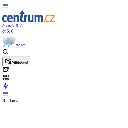
čtvrtek 6. 8.
čt 6. 8.
29°C
Přihlášení
Reklama