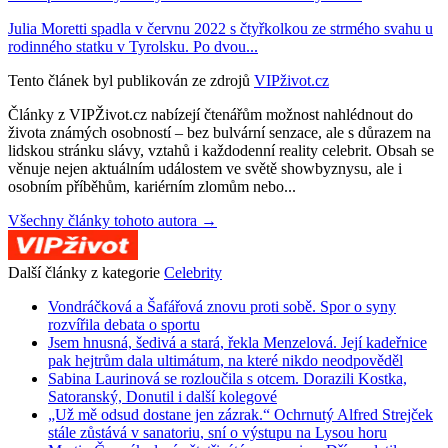
Julia Moretti spadla v červnu 2022 s čtyřkolkou ze strmého svahu u
rodinného statku v Tyrolsku. Po dvou...
Tento článek byl publikován ze zdrojů
VIPživot.cz
Články z VIPŽivot.cz nabízejí čtenářům možnost nahlédnout do
života známých osobností – bez bulvární senzace, ale s důrazem na
lidskou stránku slávy, vztahů i každodenní reality celebrit. Obsah se
věnuje nejen aktuálním událostem ve světě showbyznysu, ale i
osobním příběhům, kariérním zlomům nebo...
Všechny články tohoto autora →
Další články z kategorie
Celebrity
Vondráčková a Šafářová znovu proti sobě. Spor o syny
rozvířila debata o sportu
Jsem hnusná, šedivá a stará, řekla Menzelová. Její kadeřnice
pak hejtrům dala ultimátum, na které nikdo neodpověděl
Sabina Laurinová se rozloučila s otcem. Dorazili Kostka,
Satoranský, Donutil i další kolegové
„Už mě odsud dostane jen zázrak.“ Ochrnutý Alfred Strejček
stále zůstává v sanatoriu, sní o výstupu na Lysou horu