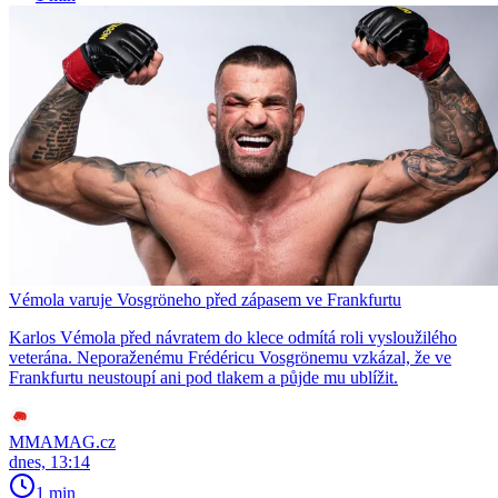
Vémola varuje Vosgröneho před zápasem ve Frankfurtu
Karlos Vémola před návratem do klece odmítá roli vysloužilého
veterána. Neporaženému Frédéricu Vosgrönemu vzkázal, že ve
Frankfurtu neustoupí ani pod tlakem a půjde mu ublížit.
MMAMAG.cz
dnes, 13:14
1 min