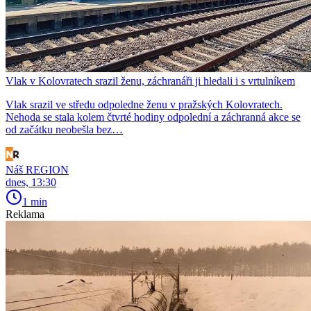
Vlak v Kolovratech srazil ženu, záchranáři ji hledali i s vrtulníkem
Vlak srazil ve středu odpoledne ženu v pražských Kolovratech.
Nehoda se stala kolem čtvrté hodiny odpolední a záchranná akce se
od začátku neobešla bez…
Náš REGION
dnes, 13:30
1 min
Reklama