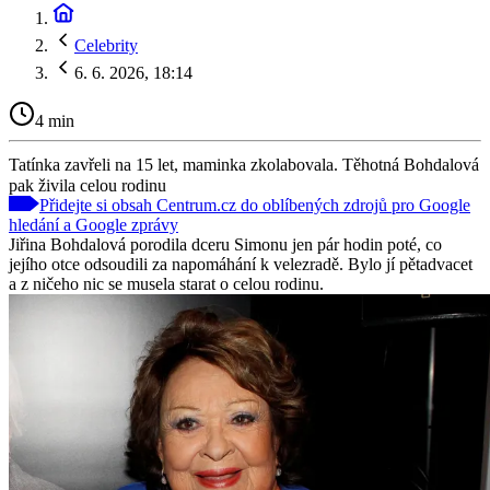
Celebrity
6. 6. 2026, 18:14
4 min
Tatínka zavřeli na 15 let, maminka zkolabovala. Těhotná Bohdalová
pak živila celou rodinu
Přidejte si obsah Centrum.cz do oblíbených zdrojů pro Google
hledání a Google zprávy
Jiřina Bohdalová porodila dceru Simonu jen pár hodin poté, co
jejího otce odsoudili za napomáhání k velezradě. Bylo jí pětadvacet
a z ničeho nic se musela starat o celou rodinu.