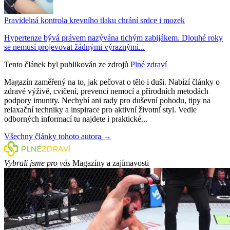
Pravidelná kontrola krevního tlaku chrání srdce i mozek
Hypertenze bývá právem nazývána tichým zabijákem. Dlouhé roky
se nemusí projevovat žádnými výraznými...
Tento článek byl publikován ze zdrojů
Plné zdraví
Magazín zaměřený na to, jak pečovat o tělo i duši. Nabízí články o
zdravé výživě, cvičení, prevenci nemocí a přírodních metodách
podpory imunity. Nechybí ani rady pro duševní pohodu, tipy na
relaxační techniky a inspirace pro aktivní životní styl. Vedle
odborných informací tu najdete i praktické...
Všechny články tohoto autora →
Vybrali jsme pro vás
Magazíny a zajímavosti