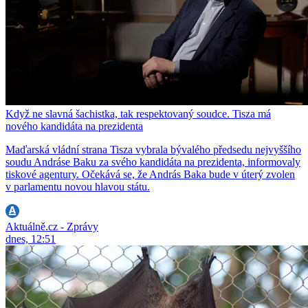
Když ne slavná šachistka, tak respektovaný soudce. Tisza má
nového kandidáta na prezidenta
Maďarská vládní strana Tisza vybrala bývalého předsedu nejvyššího
soudu Andráse Baku za svého kandidáta na prezidenta, informovaly
tiskové agentury. Očekává se, že András Baka bude v úterý zvolen
v parlamentu novou hlavou státu.
Aktuálně.cz - Zprávy
dnes, 12:51