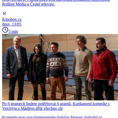
Rolling Media a České televize.
Kinobox.cz
dnes, 13:05
3 min
Po 6 gramech budete potřebovat 6 gramů. Karikaturní komedie s
Vetchým a Mádlem dělá všechno zle
Komedie jsou sice dominantním českým žánrem, bohužel to