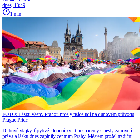
dnes, 13:49
1 min
FOTO: Lásku všem. Prahou prošly tisíce lidí na duhovém průvodu
Prague Pride
Duhové vlajky, třpytivé kloboučky i transparenty s hesly za rovná
práva a lásku dnes zaplnily centrum Prahy. Městem prošel tradiční