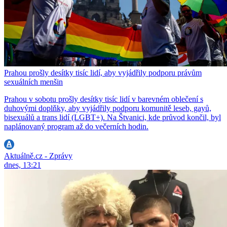
Prahou prošly desítky tisíc lidí, aby vyjádřily podporu právům
sexuálních menšin
Prahou v sobotu prošly desítky tisíc lidí v barevném oblečení s
duhovými doplňky, aby vyjádřily podporu komunitě leseb, gayů,
bisexuálů a trans lidí (LGBT+). Na Štvanici, kde průvod končil, byl
naplánovaný program až do večerních hodin.
Aktuálně.cz - Zprávy
dnes, 13:21