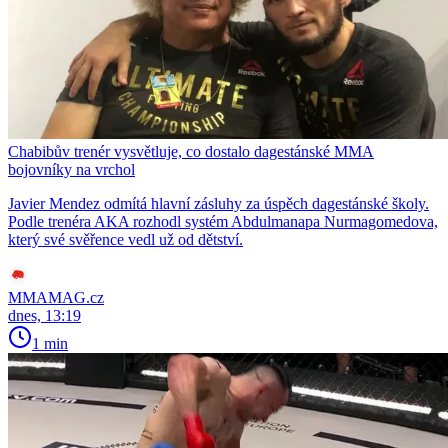
Chabibův trenér vysvětluje, co dostalo dagestánské MMA
bojovníky na vrchol
Javier Mendez odmítá hlavní zásluhy za úspěch dagestánské školy.
Podle trenéra AKA rozhodl systém Abdulmanapa Nurmagomedova,
který své svěřence vedl už od dětství.
MMAMAG.cz
dnes, 13:19
1 min