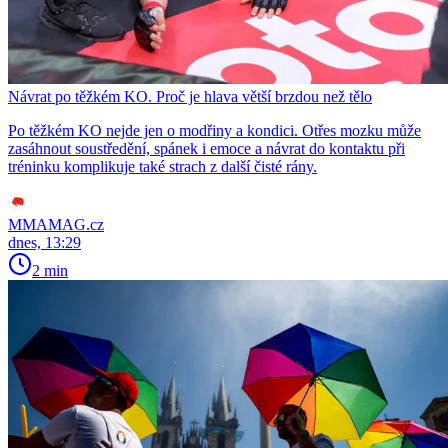
Návrat po těžkém KO. Proč je hlava větší brzdou než tělo
Po těžkém KO nejde jen o modřiny a kondici. Otřes mozku může
zasáhnout soustředění, spánek i emoce a návrat do kontaktu při
tréninku komplikuje také strach z další čisté rány.
MMAMAG.cz
dnes, 13:29
2 min