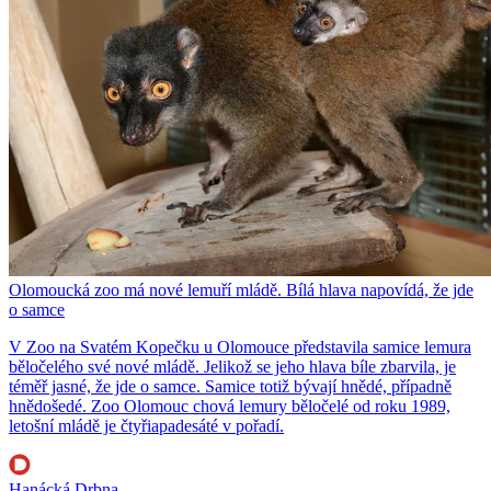
Olomoucká zoo má nové lemuří mládě. Bílá hlava napovídá, že jde
o samce
V Zoo na Svatém Kopečku u Olomouce představila samice lemura
běločelého své nové mládě. Jelikož se jeho hlava bíle zbarvila, je
téměř jasné, že jde o samce. Samice totiž bývají hnědé, případně
hnědošedé. Zoo Olomouc chová lemury běločelé od roku 1989,
letošní mládě je čtyřiapadesáté v pořadí.
Hanácká Drbna