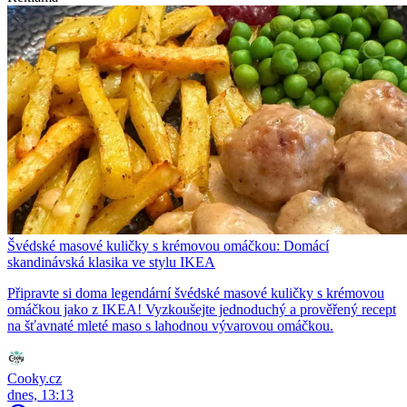
Švédské masové kuličky s krémovou omáčkou: Domácí
skandinávská klasika ve stylu IKEA
Připravte si doma legendární švédské masové kuličky s krémovou
omáčkou jako z IKEA! Vyzkoušejte jednoduchý a prověřený recept
na šťavnaté mleté maso s lahodnou vývarovou omáčkou.
Cooky.cz
dnes, 13:13