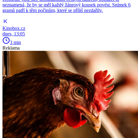
neznamená, že by se měl každý žánrový kousek povést. Snímek 6
gramů patří k těm počinům, které se příliš nezdařily.
Kinobox.cz
dnes, 13:05
3 min
Reklama