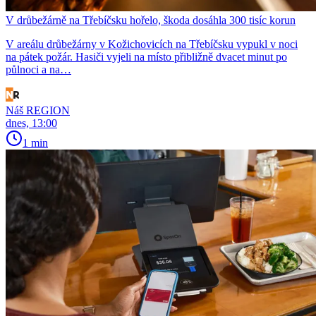
V drůbežárně na Třebíčsku hořelo, škoda dosáhla 300 tisíc korun
V areálu drůbežárny v Kožichovicích na Třebíčsku vypukl v noci
na pátek požár. Hasiči vyjeli na místo přibližně dvacet minut po
půlnoci a na…
Náš REGION
dnes, 13:00
1 min