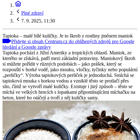
Plné zdraví
7. 9. 2025, 11:30
Tapioka – malé bílé kuličky. Je to škrob z rostliny jménem maniok
Přidejte si obsah Centrum.cz do oblíbených zdrojů pro Google
hledání a Google zprávy
Tapioka pochází z Jižní Ameriky a tropických oblastí. Maniok, ze
kterého se získává, patří mezi základní potraviny. Maniokový škrob
si můžete pořídit v různých podobách – jako prášek, který se
rozpouští v horké vodě, jako mouku, vločky, tyčinky nebo populární
„perličky“. Výroba tapiokových perliček je jednoduchá. Smíchá se
tapioková mouka s horkou vodou a vzniklé těsto se protlačí přes
síto, čímž se vytvoří malé kuličky. Existuje i jiný způsob – těsto se
míchá ve velkých hrncích s lopatkami připomínajícími míchačku na
beton, které ho otáčejí a tvoří z něj kuličky samy.