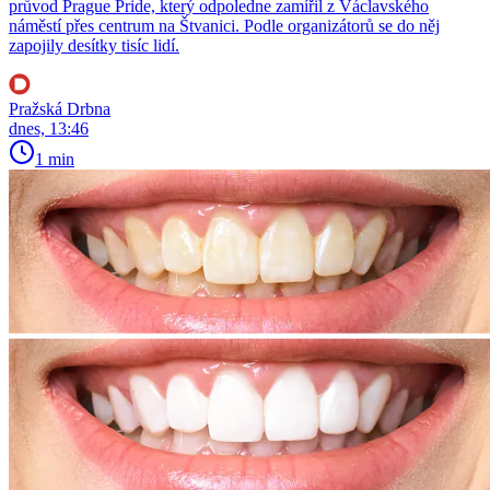
průvod Prague Pride, který odpoledne zamířil z Václavského
náměstí přes centrum na Štvanici. Podle organizátorů se do něj
zapojily desítky tisíc lidí.
Pražská Drbna
dnes, 13:46
1 min