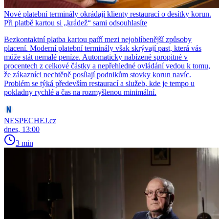
Nové platební terminály okrádají klienty restaurací o desítky korun.
Při platbě kartou si „krádež“ sami odsouhlasíte
Bezkontaktní platba kartou patří mezi nejoblíbenější způsoby
placení. Moderní platební terminály však skrývají past, která vás
může stát nemalé peníze. Automaticky nabízené spropitné v
procentech z celkové částky a nepřehledné ovládání vedou k tomu,
že zákazníci nechtěně posílají podnikům stovky korun navíc.
Problém se týká především restaurací a služeb, kde je tempo u
pokladny rychlé a čas na rozmyšlenou minimální.
NESPECHEJ.cz
dnes, 13:00
3 min