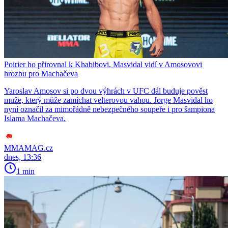
Poirier ho přirovnal k Khabibovi. Masvidal vidí v Amosovovi
hrozbu pro Machačeva
Yaroslav Amosov si po dvou výhrách v UFC dál buduje pověst
muže, který může zamíchat velterovou vahou. Jorge Masvidal ho
nyní označil za mimořádně nebezpečného soupeře i pro šampiona
Islama Machačeva.
MMAMAG.cz
dnes, 13:36
1 min