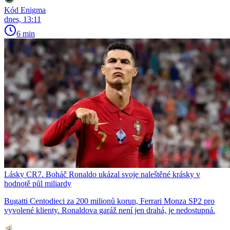
Kód Enigma
dnes, 13:11
6 min
Lásky CR7. Boháč Ronaldo ukázal svoje naleštěné krásky v
hodnotě půl miliardy
Bugatti Centodieci za 200 milionů korun, Ferrari Monza SP2 pro
vyvolené klienty. Ronaldova garáž není jen drahá, je nedostupná.