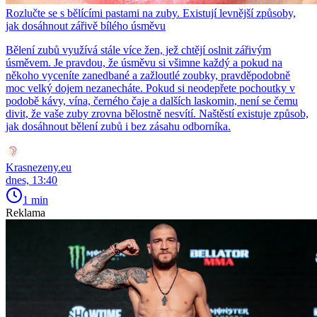
Rozlučte se s bělícími pastami na zuby. Existují levnější způsoby,
jak dosáhnout zářivě bílého úsměvu
Bělení zubů využívá stále více žen, jež chtějí oslnit zářivým
úsměvem. Je pravdou, že úsměvu si všimne každý a pokud na
někoho vyceníte zanedbané a zažloutlé zoubky, pravděpodobně
moc velký dojem nezanecháte. Pokud si neodepřete pochoutky v
podobě kávy, vína, černého čaje a dalších laskomin, není se čemu
divit, že vaše zuby zrovna bělostně nesvítí. Naštěstí existuje způsob,
jak dosáhnout bělení zubů i bez zásahu odborníka.
Krasnezeny.eu
dnes, 13:40
1 min
Reklama