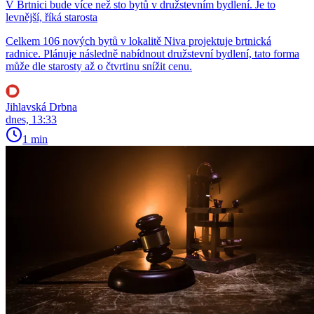
V Brtnici bude více než sto bytů v družstevním bydlení. Je to
levnější, říká starosta
Celkem 106 nových bytů v lokalitě Niva projektuje brtnická
radnice. Plánuje následně nabídnout družstevní bydlení, tato forma
může dle starosty až o čtvrtinu snížit cenu.
Jihlavská Drbna
dnes, 13:33
1 min