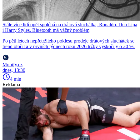
Stále více lidí opět spoléhá na drátová sluchátka, Ronaldo, Dua Lipa
i Harry Styles. Bluetooth má vážný problém
Po pěti letech nepřetržitého poklesu prodeje drátových sluchátek se
trend otočil a v prvních týdnech roku 2026 tržby vyskočily o 20 %.
Mobify.cz
dnes, 13:30
4 min
Reklama