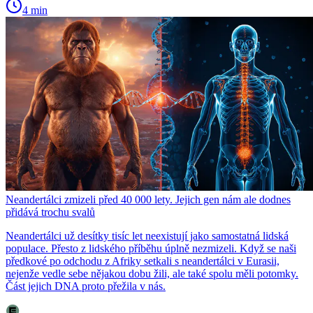
4 min
Neandertálci zmizeli před 40 000 lety. Jejich gen nám ale dodnes
přidává trochu svalů
Neandertálci už desítky tisíc let neexistují jako samostatná lidská
populace. Přesto z lidského příběhu úplně nezmizeli. Když se naši
předkové po odchodu z Afriky setkali s neandertálci v Eurasii,
nejenže vedle sebe nějakou dobu žili, ale také spolu měli potomky.
Část jejich DNA proto přežila v nás.