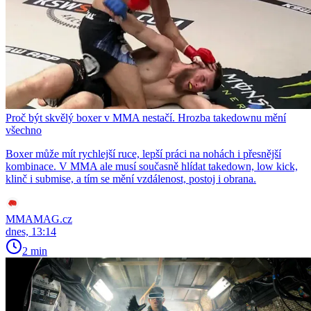
Proč být skvělý boxer v MMA nestačí. Hrozba takedownu mění
všechno
Boxer může mít rychlejší ruce, lepší práci na nohách i přesnější
kombinace. V MMA ale musí současně hlídat takedown, low kick,
klinč i submise, a tím se mění vzdálenost, postoj i obrana.
MMAMAG.cz
dnes, 13:14
2 min