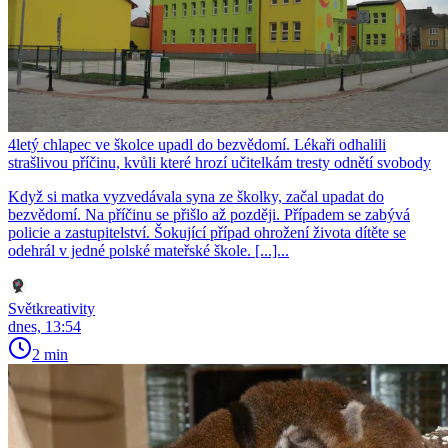
4letý chlapec ve školce upadl do bezvědomí. Lékaři odhalili
strašlivou příčinu, kvůli které hrozí učitelkám tresty odnětí svobody
Když si matka vyzvedávala syna ze školky, začal upadat do
bezvědomí. Na příčinu se přišlo až později. Případem se zabývá
policie a zastupitelství. Šokující případ ohrožení života dítěte se
odehrál v jedné polské mateřské škole. [...]...
Světkreativity
dnes, 13:54
2 min