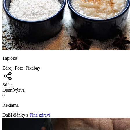
Tapioka
Zdroj
:
Foto: Pixabay
Sdílet
Denní
výzva
0
Reklama
Další články z
Plné zdraví