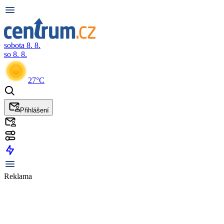
sobota 8. 8.
so 8. 8.
27°C
Přihlášení
Reklama