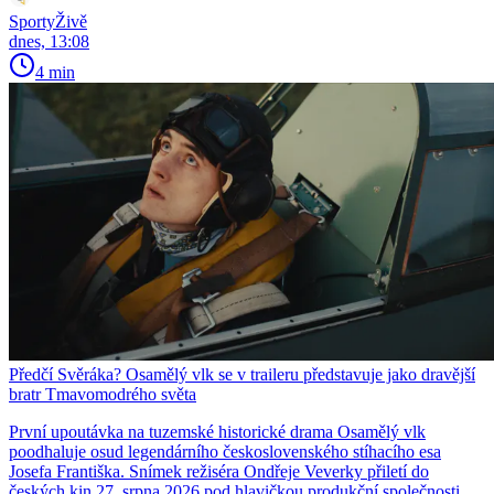
SportyŽivě
dnes, 13:08
4 min
Předčí Svěráka? Osamělý vlk se v traileru představuje jako dravější
bratr Tmavomodrého světa
První upoutávka na tuzemské historické drama Osamělý vlk
poodhaluje osud legendárního československého stíhacího esa
Josefa Františka. Snímek režiséra Ondřeje Veverky přiletí do
českých kin 27. srpna 2026 pod hlavičkou produkční společnosti