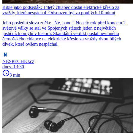
Bible jako podsedák: 14letý chlapec dostal elektrické křeslo za
vraždy, které nespáchal. Odsouzen byl za pouhých 10 minut
Jeho poslední slova zněla: „Ne, pane.“ Necelý rok před koncem 2.
světové války se stal ve Spojených státech jeden z největších
justičních omylů v historii. Skandální verdikt poslal nevinného
černošského chlapce na elektrické křeslo za vraždy dvou bílých
dívek, které ovšem nespáchal.
NESPECHEJ.cz
dnes, 13:30
3 min