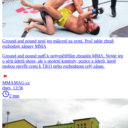
Ground and pound není jen mlácení na zemi. Proč tahle zbraň
rozhoduje zápasy MMA
Ground and pound patří k nejtypičtějším zbraním MMA. Nejde jen
o sérii úderů shora, ale o spojení kontroly, pozice a úderů, které
mohou otevřít cestu k TKO nebo rozhodnout celý zápas.
MMAMAG.cz
dnes, 13:56
2 min