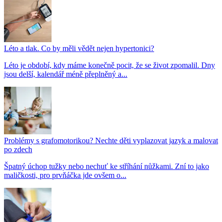
Léto a tlak. Co by měli vědět nejen hypertonici?
Léto je období, kdy máme konečně pocit, že se život zpomalil. Dny
jsou delší, kalendář méně přeplněný a...
Problémy s grafomotorikou? Nechte děti vyplazovat jazyk a malovat
po zdech
Špatný úchop tužky nebo nechuť ke stříhání nůžkami. Zní to jako
maličkosti, pro prvňáčka jde ovšem o...