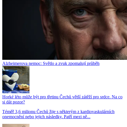
Alzheimerova nemoc: Světlo a zvuk zpomalují průběh
Horké léto může být pro třetinu Čechů větší zátěží pro srdce. Na co
si dát pozor?
Téměř 3,6 milionu Čechů žije s některým z kardiovaskulárních
onemocnění nebo jejich následky. Patří mezi ně...