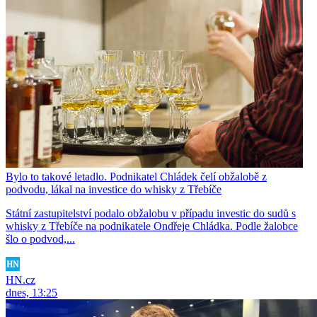
Bylo to takové letadlo. Podnikatel Chládek čelí obžalobě z
podvodu, lákal na investice do whisky z Třebíče
Státní zastupitelství podalo obžalobu v případu investic do sudů s
whisky z Třebíče na podnikatele Ondřeje Chládka. Podle žalobce
šlo o podvod,...
HN.cz
dnes, 13:25