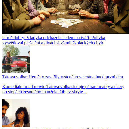
U mě dobrý: Vladyka odcházel s ledem na tváři, Polívka
vysvětloval plešatění a diváci si všimli školáckých chyb
Tátova volha: Herečky zavařily vzácného veterána hned první den
Komediální road movie Tátova volha sleduje pátrání matky a dcery
po stopách zesnulého manžela. Objev skryté...