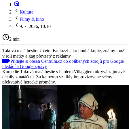
Kultura
Filmy & kino
9. 7. 2026, 10:10
2 min
Taková malá bestie: Účetní Fantozzi jako pouhá kopie, známý muž
v roli matky a gag převzatý z reklamy
Přidejte si obsah Centrum.cz do oblíbených zdrojů pro Google
hledání a Google zprávy
Komedie Taková malá bestie s Paolem Villaggiem ukrývá zajímavé
detaily z natáčení. Za kamerou vznikly improvizované scény i
překvapivé herecké proměny.