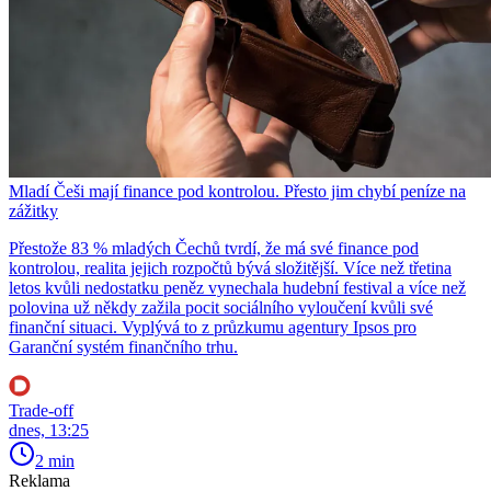
Mladí Češi mají finance pod kontrolou. Přesto jim chybí peníze na
zážitky
Přestože 83 % mladých Čechů tvrdí, že má své finance pod
kontrolou, realita jejich rozpočtů bývá složitější. Více než třetina
letos kvůli nedostatku peněz vynechala hudební festival a více než
polovina už někdy zažila pocit sociálního vyloučení kvůli své
finanční situaci. Vyplývá to z průzkumu agentury Ipsos pro
Garanční systém finančního trhu.
Trade-off
dnes, 13:25
2 min
Reklama