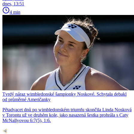
dnes, 13:51
4 min
Tvrdý náraz wimbledonské šampionky Noskové. Schytala debakl
od průměrné Američanky
Pětadvacet dnů po wimbledonském triumfu skončila Linda Nosková
v Torontu už ve druhém kole, jako nasazená šestka prohrála s Caty
McNallyovou 6:7(5), 1:6.