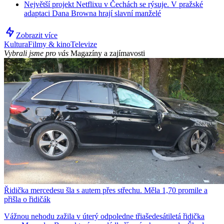
Největší projekt Netflixu v Čechách se rýsuje. V pražské
adaptaci Dana Browna hrají slavní manželé
Zobrazit více
Kultura
Filmy & kino
Televize
Vybrali jsme pro vás
Magazíny a zajímavosti
Řidička mercedesu šla s autem přes střechu. Měla 1,70 promile a
přišla o řidičák
Vážnou nehodu zažila v úterý odpoledne třiašedesátiletá řidička