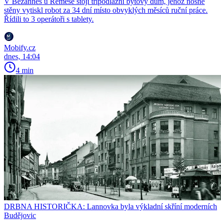
V Bezannes u Remeše stojí třípodlažní bytový dům, jehož nosné
stěny vytiskl robot za 34 dní místo obvyklých měsíců ruční práce.
Řídili to 3 operátoři s tablety.
Mobify.cz
dnes, 14:04
4 min
DRBNA HISTORIČKA: Lannovka byla výkladní skříní moderních
Budějovic