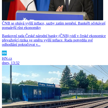
ČNB se obává vyšší inflace, sazby zatím nemění. Bankéři očekávají
pomalejší růst ekonomiky
Bankovní rada České národní banky (ČNB) vidí v české ekonomice
převažující rizika ve směru vyšší inflace. Rada potvrdila své
odhodlání pokračovat v...
HN.cz
dnes, 13:32