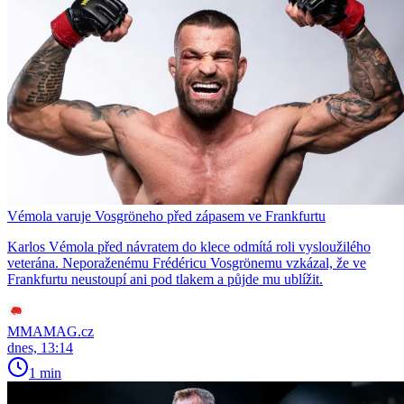
Vémola varuje Vosgröneho před zápasem ve Frankfurtu
Karlos Vémola před návratem do klece odmítá roli vysloužilého
veterána. Neporaženému Frédéricu Vosgrönemu vzkázal, že ve
Frankfurtu neustoupí ani pod tlakem a půjde mu ublížit.
MMAMAG.cz
dnes, 13:14
1 min