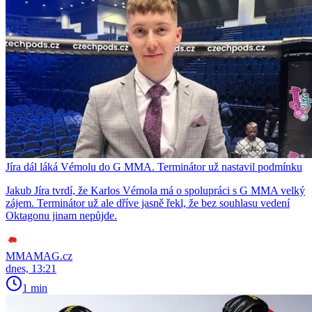
Jíra dál láká Vémolu do G MMA. Terminátor už nastavil podmínku
Jakub Jíra tvrdí, že Karlos Vémola má o spolupráci s G MMA velký
zájem. Terminátor už ale dříve jasně řekl, že bez souhlasu vedení
Oktagonu jinam nepůjde.
MMAMAG.cz
dnes, 13:21
1 min