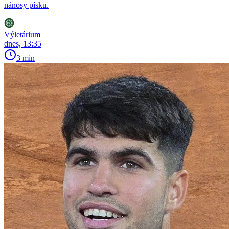
nánosy písku.
Výletárium
dnes, 13:35
3 min