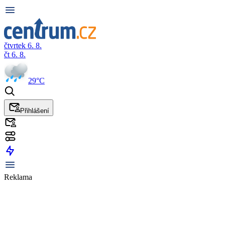
čtvrtek 6. 8.
čt 6. 8.
29°C
Přihlášení
Reklama