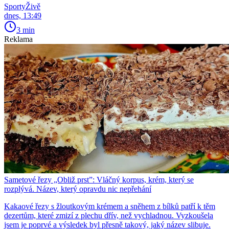
SportyŽivě
dnes, 13:49
3 min
Reklama
Sametové řezy „Obliž prst”: Vláčný korpus, krém, který se
rozplývá. Název, který opravdu nic nepřehání
Kakaové řezy s žloutkovým krémem a sněhem z bílků patří k těm
dezertům, které zmizí z plechu dřív, než vychladnou. Vyzkoušela
jsem je poprvé a výsledek byl přesně takový, jaký název slibuje.