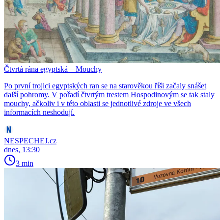
Čtvrtá rána egyptská – Mouchy
Po první trojici egyptských ran se na starověkou říši začaly snášet
další pohromy. V pořadí čtvrtým trestem Hospodinovým se tak staly
mouchy, ačkoliv i v této oblasti se jednotlivé zdroje ve všech
informacích neshodují.
NESPECHEJ.cz
dnes, 13:30
3 min