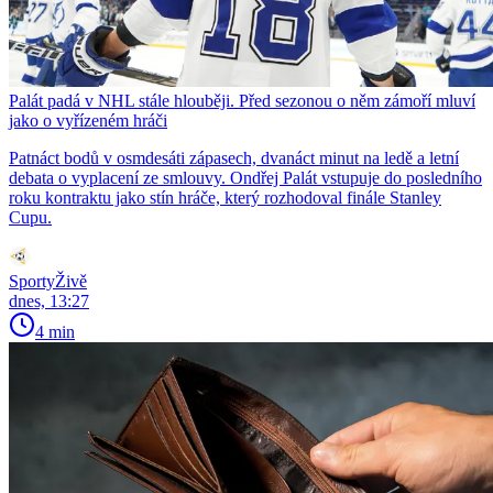
Palát padá v NHL stále hlouběji. Před sezonou o něm zámoří mluví
jako o vyřízeném hráči
Patnáct bodů v osmdesáti zápasech, dvanáct minut na ledě a letní
debata o vyplacení ze smlouvy. Ondřej Palát vstupuje do posledního
roku kontraktu jako stín hráče, který rozhodoval finále Stanley
Cupu.
SportyŽivě
dnes, 13:27
4 min