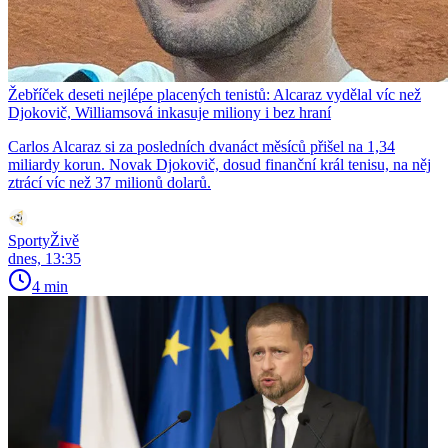
Žebříček deseti nejlépe placených tenistů: Alcaraz vydělal víc než
Djokovič, Williamsová inkasuje miliony i bez hraní
Carlos Alcaraz si za posledních dvanáct měsíců přišel na 1,34
miliardy korun. Novak Djokovič, dosud finanční král tenisu, na něj
ztrácí víc než 37 milionů dolarů.
SportyŽivě
dnes, 13:35
4 min