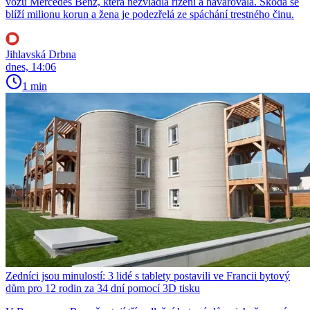
vozu Mercedes Benz, která nezvládla řízení a havarovala. Škoda se
blíží milionu korun a žena je podezřelá ze spáchání trestného činu.
Jihlavská Drbna
dnes, 14:06
1 min
Zedníci jsou minulostí: 3 lidé s tablety postavili ve Francii bytový
dům pro 12 rodin za 34 dní pomocí 3D tisku