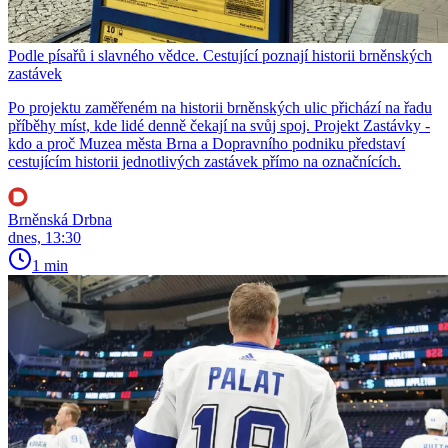
Podle písařů i slavného vědce. Cestující poznají historii brněnských
zastávek
Po projektu zaměřeném na historii brněnských ulic přichází na řadu
příběhy míst, kde lidé denně čekají na svůj spoj. Projekt Zastávky -
kdo a proč Muzea města Brna a Dopravního podniku představí
cestujícím historii jednotlivých zastávek přímo na označnících.
Brněnská Drbna
dnes, 13:30
1 min