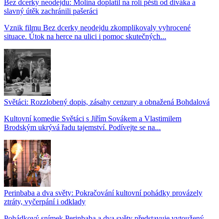
Bez dcerky neodejdu: Molina doplatil na roli pěstí od diváka a
slavný útěk zachránili pašeráci
Vznik filmu Bez dcerky neodejdu zkomplikovaly vyhrocené
situace. Útok na herce na ulici i pomoc skutečných...
Světáci: Rozzlobený dopis, zásahy cenzury a obnažená Bohdalová
Kultovní komedie Světáci s Jiřím Sovákem a Vlastimilem
Brodským ukrývá řadu tajemství. Podívejte se na...
Perinbaba a dva světy: Pokračování kultovní pohádky provázely
ztráty, vyčerpání i odklady
Pohádkový snímek Perinbaba a dva světy představuje vytoužený