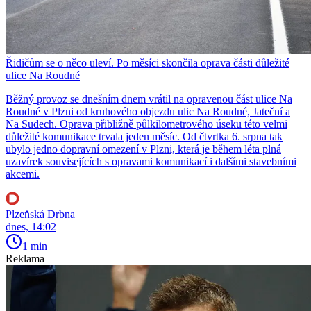
Řidičům se o něco uleví. Po měsíci skončila oprava části důležité
ulice Na Roudné
Běžný provoz se dnešním dnem vrátil na opravenou část ulice Na
Roudné v Plzni od kruhového objezdu ulic Na Roudné, Jateční a
Na Sudech. Oprava přibližně půlkilometrového úseku této velmi
důležité komunikace trvala jeden měsíc. Od čtvrtka 6. srpna tak
ubylo jedno dopravní omezení v Plzni, která je během léta plná
uzavírek souvisejících s opravami komunikací i dalšími stavebními
akcemi.
Plzeňská Drbna
dnes, 14:02
1 min
Reklama