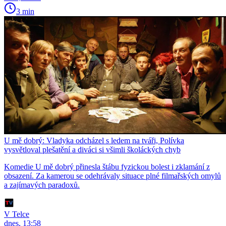
3 min
U mě dobrý: Vladyka odcházel s ledem na tváři, Polívka
vysvětloval plešatění a diváci si všimli školáckých chyb
Komedie U mě dobrý přinesla štábu fyzickou bolest i zklamání z
obsazení. Za kamerou se odehrávaly situace plné filmařských omylů
a zajímavých paradoxů.
V Telce
dnes, 13:58