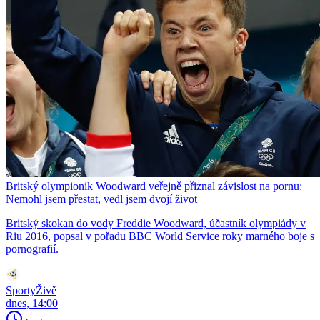
Britský olympionik Woodward veřejně přiznal závislost na pornu:
Nemohl jsem přestat, vedl jsem dvojí život
Britský skokan do vody Freddie Woodward, účastník olympiády v
Riu 2016, popsal v pořadu BBC World Service roky marného boje s
pornografií.
SportyŽivě
dnes, 14:00