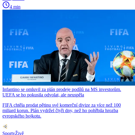
4 min
Infantino se omluvil za plán prodeje podílů na MS investorům.
UEFA se ho pokusila odvolat, ale neuspěla
FIFA chtěla prodat pětinu své komerční divize za více než 100
miliard korun. Plán vydržel čtyři dny, než ho pohřbila hrozba
evropského bojkotu.
SportyŽivě