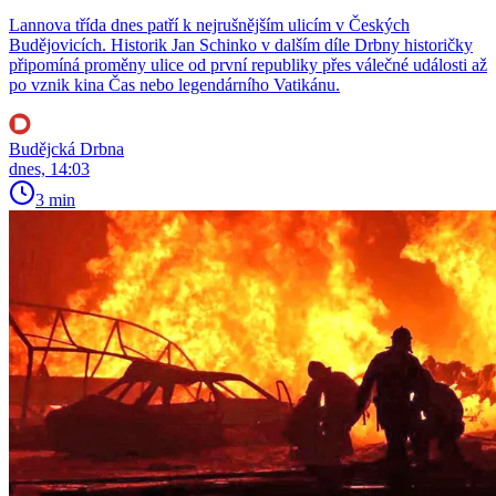
Lannova třída dnes patří k nejrušnějším ulicím v Českých
Budějovicích. Historik Jan Schinko v dalším díle Drbny historičky
připomíná proměny ulice od první republiky přes válečné události až
po vznik kina Čas nebo legendárního Vatikánu.
Budějcká Drbna
dnes, 14:03
3 min