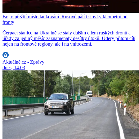
Boj o přežití místo tankování. Rusové pálí i stovky kilometrů od
fronty
Čerpací stanice na Ukrajině se staly dalším cílem ruských dronů a
úřady za jediný měsíc zaznamenaly desítky útoků. Údery přitom cílí
nejen na frontové regiony, ale i na vnitrozemí.
Aktuálně.cz - Zprávy
dnes, 14:03