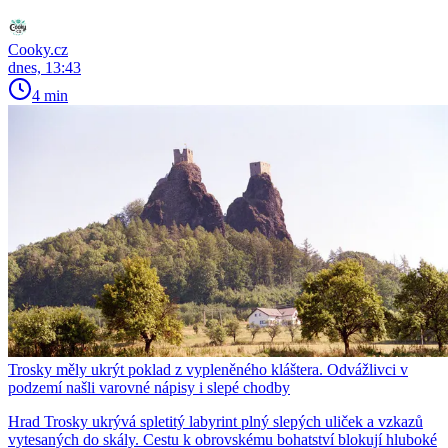
Cooky.cz
dnes, 13:43
4 min
Trosky měly ukrýt poklad z vypleněného kláštera. Odvážlivci v
podzemí našli varovné nápisy i slepé chodby
Hrad Trosky ukrývá spletitý labyrint plný slepých uliček a vzkazů
vytesaných do skály. Cestu k obrovskému bohatství blokují hluboké