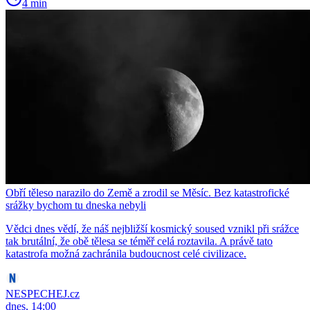
4 min
Obří těleso narazilo do Země a zrodil se Měsíc. Bez katastrofické
srážky bychom tu dneska nebyli
Vědci dnes vědí, že náš nejbližší kosmický soused vznikl při srážce
tak brutální, že obě tělesa se téměř celá roztavila. A právě tato
katastrofa možná zachránila budoucnost celé civilizace.
NESPECHEJ.cz
dnes, 14:00