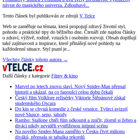
návrat do magického univerza. Zdlouhavé...
Tento článek byl publikován ze zdrojů
V Telce
Web se zaměřuje na témata, která propojují zdravý životní styl,
pohodu a praktické tipy do běžného dne. Čtenáři zde najdou články
o zdraví, výživě, rodině, vztazích i osobním rozvoji. Obsah doplňují
také zajímavosti a inspirace, které přinášejí nové pohledy na
každodenní situace. Styl psaní je...
Všechny články tohoto autora →
Další články z kategorie
Filmy & kino
Marvel po letech znovu slaví. Nový Spider-Man přepsal
historii a ukázal, na co fanoušci celou dobu čekali
Český film Volklore režisérky Viktorie Štěpánové získal
studentského Oscara
Do kin se chystá komedie z české vesnice. Tvůrci avizují
nové Slunce, seno, jahody
Rambo: Stallone chtěl film odkoupit a zničit, zlomil si žebro a
diváci nikdy neviděli vystřiženou intimní scénu
Na nového Spider-Mana zamířilo v Česku čtvrt milionu
diváků, přepsala se tabulka rekordů