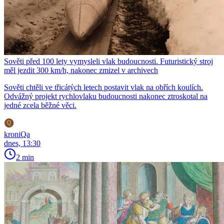
Sověti před 100 lety vymysleli vlak budoucnosti. Futuristický stroj
měl jezdit 300 km/h, nakonec zmizel v archivech
Sověti chtěli ve třicátých letech postavit vlak na obřích koulích.
Odvážný projekt rychlovlaku budoucnosti nakonec ztroskotal na
jedné zcela běžné věci.
kroniQa
dnes, 13:30
2 min