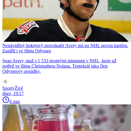
Nenáviděný hokejový provokatér Avery má po NHL novou kariéru.
Zazářil i ve filmu Odyssea
Sean Avery, muž s 1 533 trestnými minutami v NHL, hraje už
potřetí ve filmu Christophera Nolana. Tentokrát jako člen
Odysseovy posádky.
SportyŽivě
dnes, 19:17
4 min