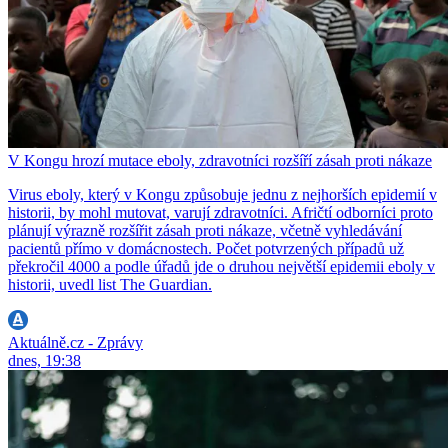
V Kongu hrozí mutace eboly, zdravotníci rozšíří zásah proti nákaze
Virus eboly, který v Kongu způsobuje jednu z nejhorších epidemií v
historii, by mohl mutovat, varují zdravotníci. Afričtí odborníci proto
plánují výrazně rozšířit zásah proti nákaze, včetně vyhledávání
pacientů přímo v domácnostech. Počet potvrzených případů už
překročil 4000 a podle úřadů jde o druhou největší epidemii eboly v
historii, uvedl list The Guardian.
Aktuálně.cz - Zprávy
dnes, 19:38