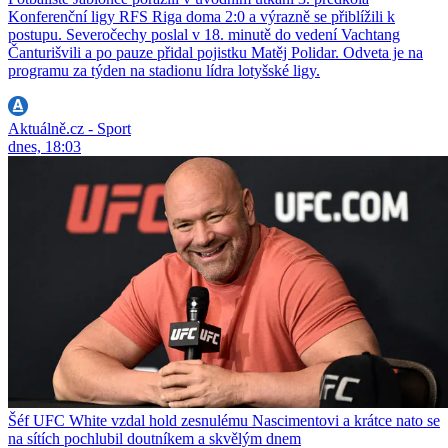
Konferenční ligy RFS Riga doma 2:0 a výrazně se přiblížili k
postupu. Severočechy poslal v 18. minutě do vedení Vachtang
Čanturišvili a po pauze přidal pojistku Matěj Polidar. Odveta je na
programu za týden na stadionu lídra lotyšské ligy.
Aktuálně.cz - Sport
dnes, 18:03
Šéf UFC White vzdal hold zesnulému Nascimentovi a krátce nato se
na sítích pochlubil doutníkem a skvělým dnem