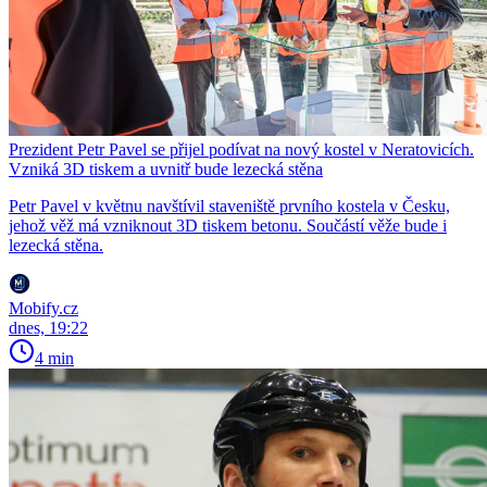
Prezident Petr Pavel se přijel podívat na nový kostel v Neratovicích.
Vzniká 3D tiskem a uvnitř bude lezecká stěna
Petr Pavel v květnu navštívil staveniště prvního kostela v Česku,
jehož věž má vzniknout 3D tiskem betonu. Součástí věže bude i
lezecká stěna.
Mobify.cz
dnes, 19:22
4 min