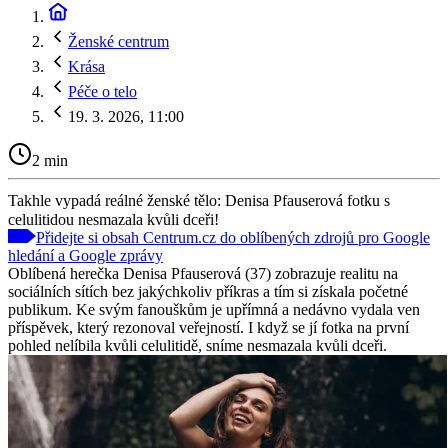
Ženské centrum
Krása
Péče o telo
19. 3. 2026, 11:00
2 min
Takhle vypadá reálné ženské tělo: Denisa Pfauserová fotku s
celulitidou nesmazala kvůli dceři!
Přidejte si obsah Centrum.cz do oblíbených zdrojů pro Google
hledání a Google zprávy
Oblíbená herečka Denisa Pfauserová (37) zobrazuje realitu na
sociálních sítích bez jakýchkoliv příkras a tím si získala početné
publikum. Ke svým fanouškům je upřímná a nedávno vydala ven
příspěvek, který rezonoval veřejností. I když se jí fotka na první
pohled nelíbila kvůli celulitidě, sníme nesmazala kvůli dceři.