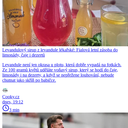
Levandulový sirup z levandule lékařské: Fialová letní zásoba do
limonády, čaje i dezertů
Levandule není jen okrasa u plotu, která dobře vypadá na fotkách.
Ze 100 gramů květů uděláte voňavý sirup, který se hodí do čaje,
limonády i na dezerty, a když se nepřežene louhování, nebude
chutnat jako skříň po babičce.
Cooky.cz
dnes, 19:12
3 min