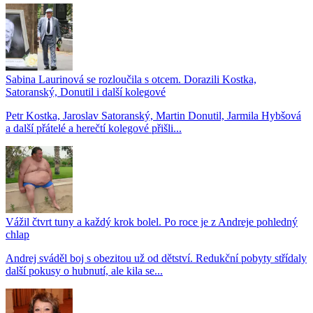
Sabina Laurinová se rozloučila s otcem. Dorazili Kostka,
Satoranský, Donutil i další kolegové
Petr Kostka, Jaroslav Satoranský, Martin Donutil, Jarmila Hybšová
a další přátelé a herečtí kolegové přišli...
Vážil čtvrt tuny a každý krok bolel. Po roce je z Andreje pohledný
chlap
Andrej sváděl boj s obezitou už od dětství. Redukční pobyty střídaly
další pokusy o hubnutí, ale kila se...