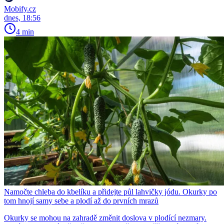
Mobify.cz
dnes, 18:56
4 min
Namočte chleba do kbelíku a přidejte půl lahvičky jódu. Okurky po
tom hnojí samy sebe a plodí až do prvních mrazů
Okurky se mohou na zahradě změnit doslova v plodící nezmary.