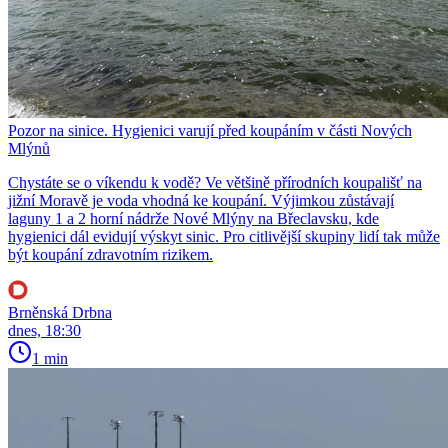
Pozor na sinice. Hygienici varují před koupáním v části Nových
Mlýnů
Chystáte se o víkendu k vodě? Ve většině přírodních koupališť na
jižní Moravě je voda vhodná ke koupání. Výjimkou zůstávají
laguny 1 a 2 horní nádrže Nové Mlýny na Břeclavsku, kde
hygienici dál evidují výskyt sinic. Pro citlivější skupiny lidí tak může
být koupání zdravotním rizikem.
Brněnská Drbna
dnes, 18:30
1 min