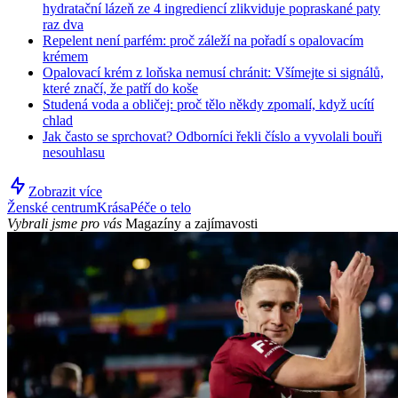
hydratační lázeň ze 4 ingrediencí zlikviduje popraskané paty
raz dva
Repelent není parfém: proč záleží na pořadí s opalovacím
krémem
Opalovací krém z loňska nemusí chránit: Všímejte si signálů,
které značí, že patří do koše
Studená voda a obličej: proč tělo někdy zpomalí, když ucítí
chlad
Jak často se sprchovat? Odborníci řekli číslo a vyvolali bouři
nesouhlasu
Zobrazit více
Ženské centrum
Krása
Péče o telo
Vybrali jsme pro vás
Magazíny a zajímavosti