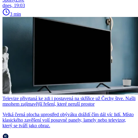
dnes, 19:03
3 min
Televize přivrtaná ke zdi i postavená na skříňce už Čechy štve. Našli
mnohem zajímavější řešení, které neruší prostor
Velká černá plocha uprostřed obýváku dráždí čím dál víc lidí. Místo
klasického zavěšení volí posuvné panely, lamely nebo televizor,
který se tváří jako obraz.