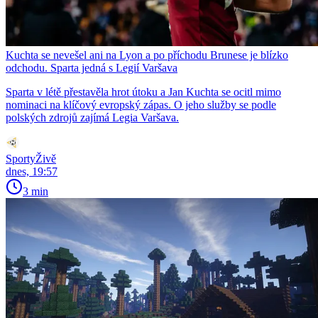
Kuchta se nevešel ani na Lyon a po příchodu Brunese je blízko
odchodu. Sparta jedná s Legií Varšava
Sparta v létě přestavěla hrot útoku a Jan Kuchta se ocitl mimo
nominaci na klíčový evropský zápas. O jeho služby se podle
polských zdrojů zajímá Legia Varšava.
SportyŽivě
dnes, 19:57
3 min