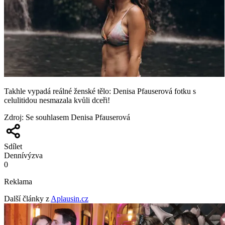
Takhle vypadá reálné ženské tělo: Denisa Pfauserová fotku s
celulitidou nesmazala kvůli dceři!
Zdroj
:
Se souhlasem Denisa Pfauserová
Sdílet
Denní
výzva
0
Reklama
Další články z
Aplausin.cz