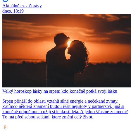
Aktuálně.cz - Zprávy
dnes, 18:19
Velký horoskop lásky na srpen: kdo konečně potká svoji lásku
Srpen přináší do oblasti vztahů silné energie a nečekané zvraty.
Zatímco některá znamení budou řešit nejistoty v partnerství, jiná si
konečně odpočinou a užijí si lehkosti léta. A jedno šťastné znamení?
To má před sebou setkání, které změní celý život.