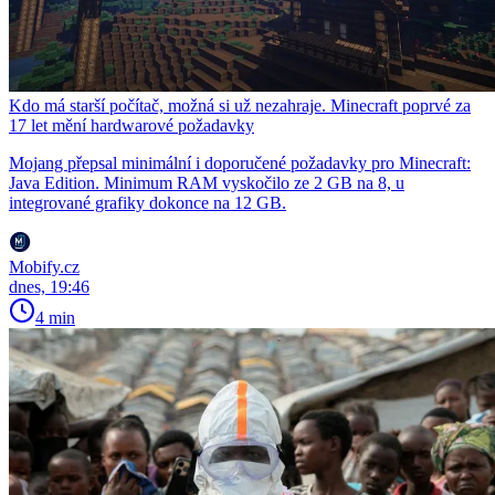
Kdo má starší počítač, možná si už nezahraje. Minecraft poprvé za
17 let mění hardwarové požadavky
Mojang přepsal minimální i doporučené požadavky pro Minecraft:
Java Edition. Minimum RAM vyskočilo ze 2 GB na 8, u
integrované grafiky dokonce na 12 GB.
Mobify.cz
dnes, 19:46
4 min