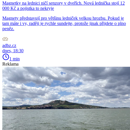
Magnetky na lednici ničí senzory v dveřích. Nová lednička stojí 12
000 Kč a pojistka to nekryje
Magnety představují pro většinu ledniček velkou hrozbu. Pokud je
tam máte i vy, raději je rychle sundejte, protože jinak přijdete o plno
peněz.
adbz.cz
dnes, 18:30
1 min
Reklama