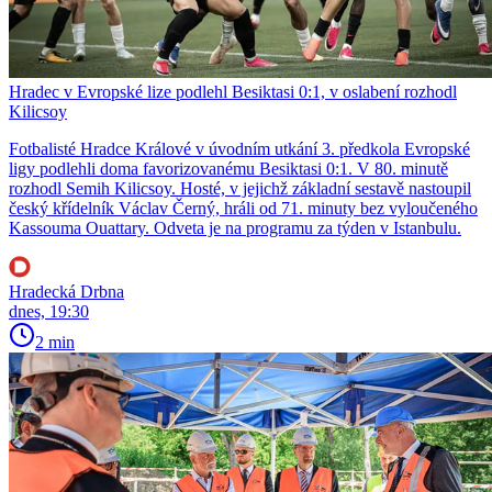
Hradec v Evropské lize podlehl Besiktasi 0:1, v oslabení rozhodl
Kilicsoy
Fotbalisté Hradce Králové v úvodním utkání 3. předkola Evropské
ligy podlehli doma favorizovanému Besiktasi 0:1. V 80. minutě
rozhodl Semih Kilicsoy. Hosté, v jejichž základní sestavě nastoupil
český křídelník Václav Černý, hráli od 71. minuty bez vyloučeného
Kassouma Ouattary. Odveta je na programu za týden v Istanbulu.
Hradecká Drbna
dnes, 19:30
2 min