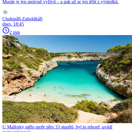
Musíte je jen správně vyživit – a pak už se jen těšit z výsledků.
Chalupáři-Zahrádkáři
dnes, 18:45
2 min
U Mallorky mělo moře přes 33 stupňů, byl to rekord, uvádí