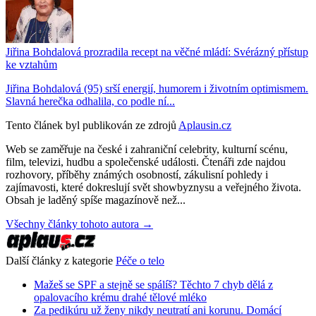
Jiřina Bohdalová prozradila recept na věčné mládí: Svérázný přístup
ke vztahům
Jiřina Bohdalová (95) srší energií, humorem i životním optimismem.
Slavná herečka odhalila, co podle ní...
Tento článek byl publikován ze zdrojů
Aplausin.cz
Web se zaměřuje na české i zahraniční celebrity, kulturní scénu,
film, televizi, hudbu a společenské události. Čtenáři zde najdou
rozhovory, příběhy známých osobností, zákulisní pohledy i
zajímavosti, které dokreslují svět showbyznysu a veřejného života.
Obsah je laděný spíše magazínově než...
Všechny články tohoto autora →
Další články z kategorie
Péče o telo
Mažeš se SPF a stejně se spálíš? Těchto 7 chyb dělá z
opalovacího krému drahé tělové mléko
Za pedikúru už ženy nikdy neutratí ani korunu. Domácí