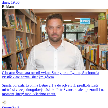
dnes, 19:05
Reklama
Glosátor Švancara ocenil výkon Sparty proti Lyonu, Suchomela
vlastňák ale nazval šíleným gólem
Sparta porazila Lyon na Letné 2:1 a do odvety 3. předkola Ligy
mistrů si veze jednogólový náskok. Petr Švancara ale upozornil i na
moment, který mohl všechno zhatit.
SportyŽivě