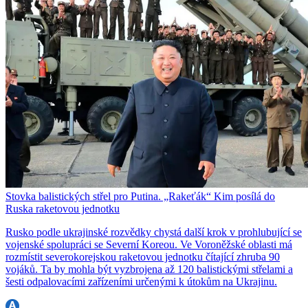
Stovka balistických střel pro Putina. „Rakeťák“ Kim posílá do
Ruska raketovou jednotku
Rusko podle ukrajinské rozvědky chystá další krok v prohlubující se
vojenské spolupráci se Severní Koreou. Ve Voroněžské oblasti má
rozmístit severokorejskou raketovou jednotku čítající zhruba 90
vojáků. Ta by mohla být vyzbrojena až 120 balistickými střelami a
šesti odpalovacími zařízeními určenými k útokům na Ukrajinu.