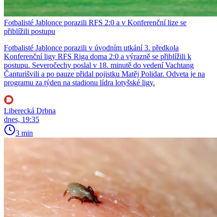
Fotbalisté Jablonce porazili RFS 2:0 a v Konferenční lize se
přiblížili postupu
Fotbalisté Jablonce porazili v úvodním utkání 3. předkola
Konferenční ligy RFS Riga doma 2:0 a výrazně se přiblížili k
postupu. Severočechy poslal v 18. minutě do vedení Vachtang
Čanturišvili a po pauze přidal pojistku Matěj Polidar. Odveta je na
programu za týden na stadionu lídra lotyšské ligy.
Liberecká Drbna
dnes, 19:35
3 min