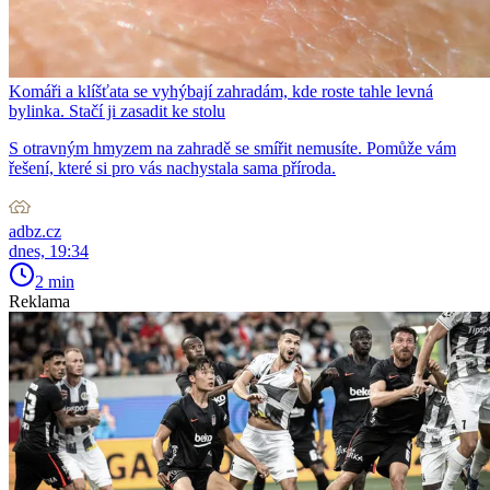
Komáři a klíšťata se vyhýbají zahradám, kde roste tahle levná
bylinka. Stačí ji zasadit ke stolu
S otravným hmyzem na zahradě se smířit nemusíte. Pomůže vám
řešení, které si pro vás nachystala sama příroda.
adbz.cz
dnes, 19:34
2 min
Reklama