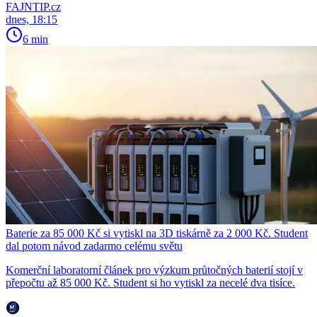
FAJNTIP.cz
dnes, 18:15
6 min
Baterie za 85 000 Kč si vytiskl na 3D tiskárně za 2 000 Kč. Student
dal potom návod zadarmo celému světu
Komerční laboratorní článek pro výzkum průtočných baterií stojí v
přepočtu až 85 000 Kč. Student si ho vytiskl za necelé dva tisíce.