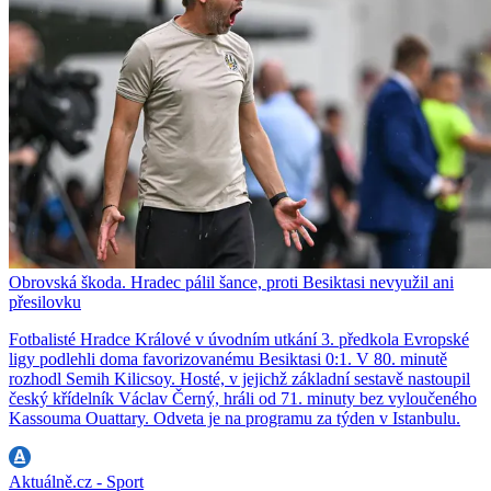
Obrovská škoda. Hradec pálil šance, proti Besiktasi nevyužil ani
přesilovku
Fotbalisté Hradce Králové v úvodním utkání 3. předkola Evropské
ligy podlehli doma favorizovanému Besiktasi 0:1. V 80. minutě
rozhodl Semih Kilicsoy. Hosté, v jejichž základní sestavě nastoupil
český křídelník Václav Černý, hráli od 71. minuty bez vyloučeného
Kassouma Ouattary. Odveta je na programu za týden v Istanbulu.
Aktuálně.cz - Sport