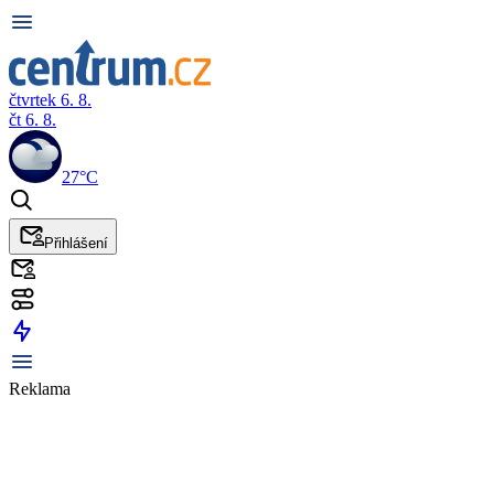
čtvrtek 6. 8.
čt 6. 8.
27°C
Přihlášení
Reklama