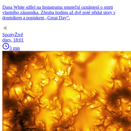
Dana White sdílel na Instagramu smuteční oznámení o smrti
vlastního zápasníka. Zhruba hodinu až dvě poté přidal story s
doutníkem a popiskem „Great Day“.
SportyŽivě
dnes, 18:01
3 min