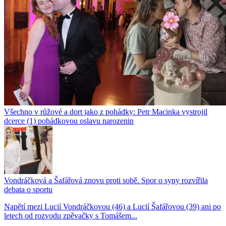
Všechno v růžové a dort jako z pohádky: Petr Macinka vystrojil
dcerce (1) pohádkovou oslavu narozenin
Vondráčková a Šafářová znovu proti sobě. Spor o syny rozvířila
debata o sportu
Napětí mezi Lucií Vondráčkovou (46) a Lucií Šafářovou (39) ani po
letech od rozvodu zpěvačky s Tomášem...