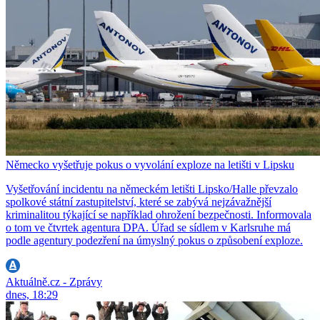
Německo vyšetřuje pokus o vyvolání exploze na letišti v Lipsku
Vyšetřování incidentu na německém letišti Lipsko/Halle převzalo
spolkové státní zastupitelství, které se zabývá nejzávažnější
kriminalitou týkající se například ohrožení bezpečnosti. Informovala
o tom ve čtvrtek agentura DPA. Úřad se sídlem v Karlsruhe má
podle agentury podezření na úmyslný pokus o způsobení exploze.
Aktuálně.cz - Zprávy
dnes, 18:29