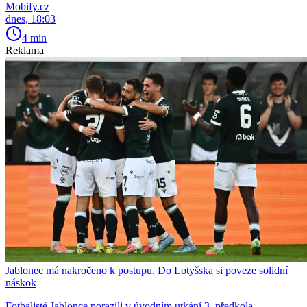
Mobify.cz
dnes, 18:03
4 min
Reklama
Jablonec má nakročeno k postupu. Do Lotyšska si poveze solidní
náskok
Fotbalisté Jablonce porazili v úvodním utkání 3. předkola