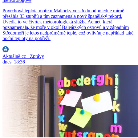
meteorologové
Povrchová teplota moře u Mallorky ve středu odpoledne mírně
přesáhla 33 stupňů a tím zaznamenala nový španělský rekord.
Uvedla to ve čtvrtek meteorologická služba Aemet, která
poznamenala, že moře v okolí Baleárských ostrovů a v západním
Středomoří je letos nadprůměrně teplé, což ovlivňuje například také
noční teploty na pobřeží.
Aktuálně.cz - Zprávy
dnes, 18:36