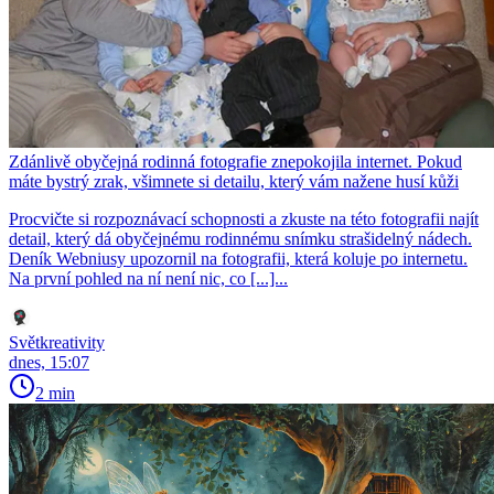
Zdánlivě obyčejná rodinná fotografie znepokojila internet. Pokud
máte bystrý zrak, všimnete si detailu, který vám nažene husí kůži
Procvičte si rozpoznávací schopnosti a zkuste na této fotografii najít
detail, který dá obyčejnému rodinnému snímku strašidelný nádech.
Deník Webniusy upozornil na fotografii, která koluje po internetu.
Na první pohled na ní není nic, co [...]...
Světkreativity
dnes, 15:07
2 min