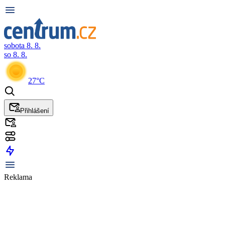
sobota 8. 8.
so 8. 8.
27°C
Přihlášení
Reklama