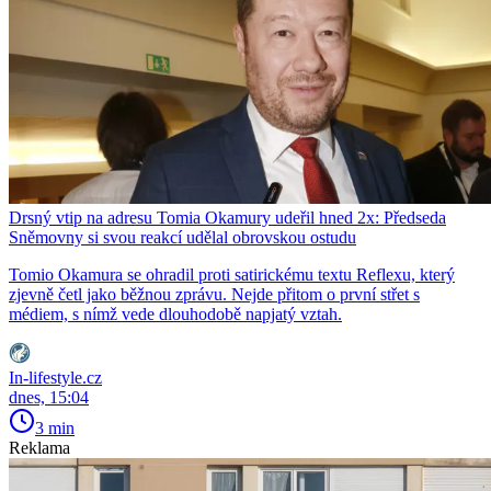
Drsný vtip na adresu Tomia Okamury udeřil hned 2x: Předseda
Sněmovny si svou reakcí udělal obrovskou ostudu
Tomio Okamura se ohradil proti satirickému textu Reflexu, který
zjevně četl jako běžnou zprávu. Nejde přitom o první střet s
médiem, s nímž vede dlouhodobě napjatý vztah.
In-lifestyle.cz
dnes, 15:04
3 min
Reklama