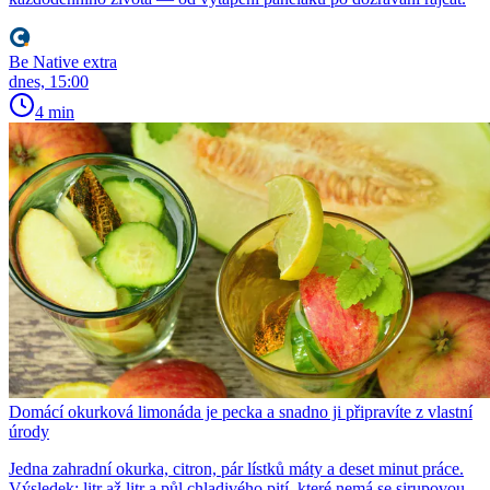
Be Native extra
dnes, 15:00
4 min
Domácí okurková limonáda je pecka a snadno ji připravíte z vlastní
úrody
Jedna zahradní okurka, citron, pár lístků máty a deset minut práce.
Výsledek: litr až litr a půl chladivého pití, které nemá se sirupovou