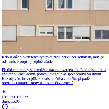
Kdo si dá do oken tento typ rolet proti horku bez souhlasu, musí je
odstranit. Koupíte je úplně všude
Předokenní rolety si nemůžete namontovat jen tak. Pokud jsou okna
společnou částí domu, potřebujete souhlas společenství vlastníků.
Bez něj vám hrozí příkaz k odstranění a v horším případě i
povinnost uhradit škody na fasádě či zateplení.
NESPECHEJ.cz
dnes, 15:00
2 min