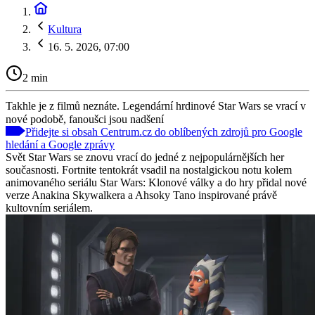
Kultura
16. 5. 2026, 07:00
2 min
Takhle je z filmů neznáte. Legendární hrdinové Star Wars se vrací v
nové podobě, fanoušci jsou nadšení
Přidejte si obsah Centrum.cz do oblíbených zdrojů pro Google
hledání a Google zprávy
Svět Star Wars se znovu vrací do jedné z nejpopulárnějších her
současnosti. Fortnite tentokrát vsadil na nostalgickou notu kolem
animovaného seriálu Star Wars: Klonové války a do hry přidal nové
verze Anakina Skywalkera a Ahsoky Tano inspirované právě
kultovním seriálem.