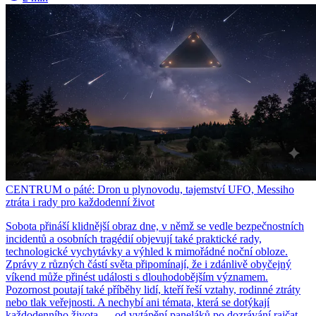
CENTRUM o páté: Dron u plynovodu, tajemství UFO, Messiho
ztráta i rady pro každodenní život
Sobota přináší klidnější obraz dne, v němž se vedle bezpečnostních
incidentů a osobních tragédií objevují také praktické rady,
technologické vychytávky a výhled k mimořádné noční obloze.
Zprávy z různých částí světa připomínají, že i zdánlivě obyčejný
víkend může přinést události s dlouhodobějším významem.
Pozornost poutají také příběhy lidí, kteří řeší vztahy, rodinné ztráty
nebo tlak veřejnosti. A nechybí ani témata, která se dotýkají
každodenního života — od vytápění paneláků po dozrávání rajčat.