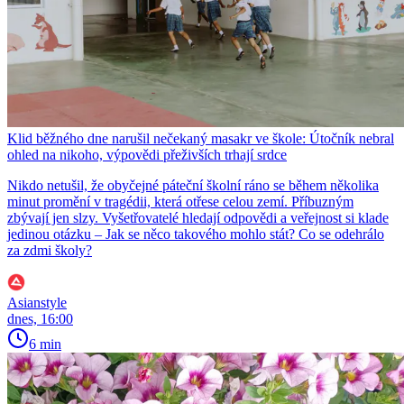
Klid běžného dne narušil nečekaný masakr ve škole: Útočník nebral
ohled na nikoho, výpovědi přeživších trhají srdce
Nikdo netušil, že obyčejné páteční školní ráno se během několika
minut promění v tragédii, která otřese celou zemí. Příbuzným
zbývají jen slzy. Vyšetřovatelé hledají odpovědi a veřejnost si klade
jedinou otázku – Jak se něco takového mohlo stát? Co se odehrálo
za zdmi školy?
Asianstyle
dnes, 16:00
6 min