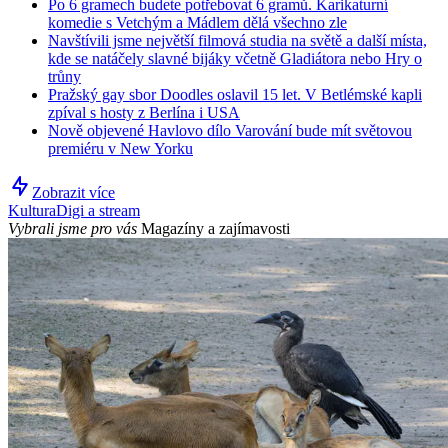
Po 6 gramech budete potřebovat 6 gramů. Karikaturní
komedie s Vetchým a Mádlem dělá všechno zle
Navštívili jsme největší filmová studia na světě a další místa,
kde se natáčely slavné bijáky včetně Gladiátora nebo Hry o
trůny
Pražský gay sbor Doodles oslavil 15 let. V Betlémské kapli
zpíval s hosty z Berlína i USA
Nově objevené Havlovo dílo Varování bude mít světovou
premiéru v New Yorku
Zobrazit více
Kultura
Digi a stream
Vybrali jsme pro vás
Magazíny a zajímavosti