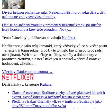
Diváci hrůzou prchají ze sálu: Nejnechutnější horor roku dělá z dětí
neúprosné vrahy své vlastní rodiny
Děti se po snědení zmrzliny promění v bezcitné vrahy, po ulicích
létají končetiny a krev teče proudem. Nový...
Tento článek byl publikován ze zdrojů
Netflixer
Netflixer.cz je jako tvůj kamarád, který vždycky ví, co si večer pustit
– a ještě ti k tomu řekne, proč by tě to mělo bavit (nebo proč radši
utéct jinam). Web se zaměřuje na filmy, seriály a dokumenty z
produkce Netflixu, ale nezůstává jen u anotací – přidává kontext,
hodnocení, zákulisní...
Všechny články tohoto autora →
Další články z kategorie
Kultura
Zkus mě rozesmát: Rodinné vazby, dávné přátelství hlavních
hvězd, skryté odkazy a hvězdný tenista v roli herce
Předčí Svěráka? Osamělý vlk se v traileru představuje jako
dravější bratr Tmavomodrého světa