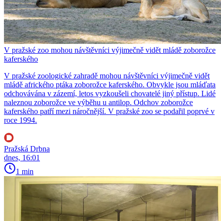
V pražské zoo mohou návštěvníci výjimečně vidět mládě zoborožce
kaferského
V pražské zoologické zahradě mohou návštěvníci výjimečně vidět
mládě afrického ptáka zoborožce kaferského. Obvykle jsou mláďata
odchovávána v zázemí, letos vyzkoušeli chovatelé jiný přístup. Lidé
naleznou zoborožce ve výběhu u antilop. Odchov zoborožce
kaferského patří mezi náročnější. V pražské zoo se podařil poprvé v
roce 1994.
Pražská Drbna
dnes, 16:01
1 min