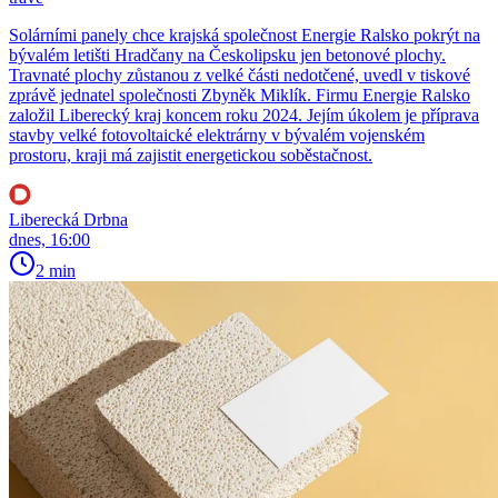
Solárními panely chce krajská společnost Energie Ralsko pokrýt na
bývalém letišti Hradčany na Českolipsku jen betonové plochy.
Travnaté plochy zůstanou z velké části nedotčené, uvedl v tiskové
zprávě jednatel společnosti Zbyněk Miklík. Firmu Energie Ralsko
založil Liberecký kraj koncem roku 2024. Jejím úkolem je příprava
stavby velké fotovoltaické elektrárny v bývalém vojenském
prostoru, kraji má zajistit energetickou soběstačnost.
Liberecká Drbna
dnes, 16:00
2 min