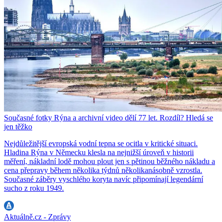
Současné fotky Rýna a archivní video dělí 77 let. Rozdíl? Hledá se
jen těžko
Nejdůležitější evropská vodní tepna se ocitla v kritické situaci.
Hladina Rýna v Německu klesla na nejnižší úroveň v historii
měření, nákladní lodě mohou plout jen s pětinou běžného nákladu a
cena přepravy během několika týdnů několikanásobně vzrostla.
Současné záběry vyschlého koryta navíc připomínají legendární
sucho z roku 1949.
Aktuálně.cz - Zprávy