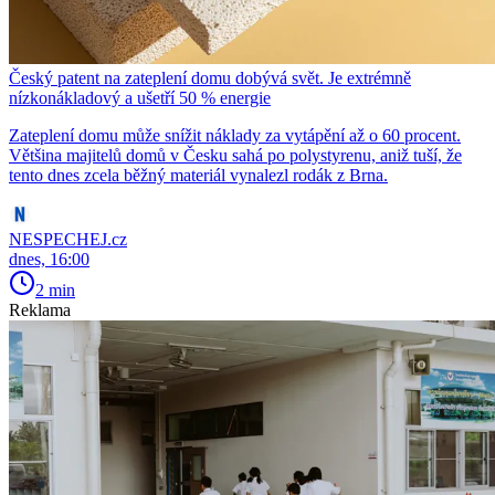
Český patent na zateplení domu dobývá svět. Je extrémně
nízkonákladový a ušetří 50 % energie
Zateplení domu může snížit náklady za vytápění až o 60 procent.
Většina majitelů domů v Česku sahá po polystyrenu, aniž tuší, že
tento dnes zcela běžný materiál vynalezl rodák z Brna.
NESPECHEJ.cz
dnes, 16:00
2 min
Reklama