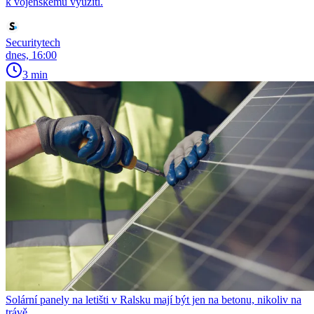
k vojenskému využití.
Securitytech
dnes, 16:00
3 min
Solární panely na letišti v Ralsku mají být jen na betonu, nikoliv na
trávě