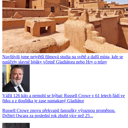
Navštívili jsme největší filmová studia na světě a další místa, kde se
natáčely slavné bijáky včetně Gladiátora nebo Hry o trůny
Vážil 126 kilo a nemohl se hýbat: Russell Crowe v 61 letech řádí ve
fitku a z tlouštíka je zase namakaný Gladiátor
Russell Crowe znovu překvapil fanoušky výraznou proměnou.
Držitel Oscara za poslední rok zhubl více než 25...