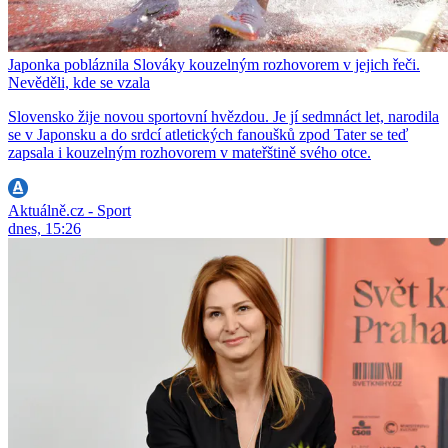
Japonka pobláznila Slováky kouzelným rozhovorem v jejich řeči.
Nevěděli, kde se vzala
Slovensko žije novou sportovní hvězdou. Je jí sedmnáct let, narodila
se v Japonsku a do srdcí atletických fanoušků zpod Tater se teď
zapsala i kouzelným rozhovorem v mateřštině svého otce.
Aktuálně.cz - Sport
dnes, 15:26