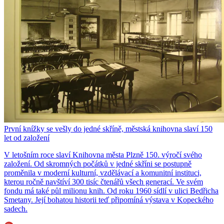
První knížky se vešly do jedné skříně, městská knihovna slaví 150
let od založení
V letošním roce slaví Knihovna města Plzně 150. výročí svého
založení. Od skromných počátků v jedné skříni se postupně
proměnila v moderní kulturní, vzdělávací a komunitní instituci,
kterou ročně navštíví 300 tisíc čtenářů všech generací. Ve svém
fondu má také půl milionu knih. Od roku 1960 sídlí v ulici Bedřicha
Smetany. Její bohatou historii teď připomíná výstava v Kopeckého
sadech.