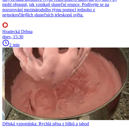
mohl objasnit, jak vznikají sluneční erupce. Podívejte se na
pozorování mezinárodního týmu pomocí jednoho z
nejpokročilejších slunečních teleskopů světa.
Hradecká Drbna
dnes, 15:30
2 min
Dětská vzpomínka: Rychlá pěna z bílků a jahod