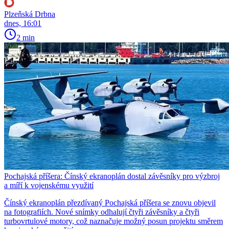
Plzeňská Drbna
dnes, 16:01
2 min
Pochajská příšera: Čínský ekranoplán dostal závěsníky pro výzbroj
a míří k vojenskému využití
Čínský ekranoplán přezdívaný Pochajská příšera se znovu objevil
na fotografiích. Nové snímky odhalují čtyři závěsníky a čtyři
turbovrtulové motory, což naznačuje možný posun projektu směrem