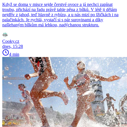
Když se doma v misce sejde čerstvé ovoce a já nechci zapínat
troubu, přichází na řadu právě tahle pěna z bílků. V létě ji dělám
nejdřív z jahod, teď hlavně z rybízu, a u nás mizí po lžičkách i na
palačinkách. Je rychlá, vystačí si s pár surovinami a díky
našlehaným bílkům má lehkou, nadýchanou strukturu.
Cooky.cz
dnes, 15:28
4 min