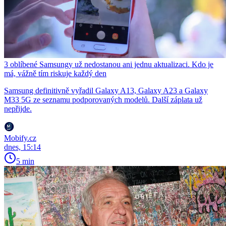
3 oblíbené Samsungy už nedostanou ani jednu aktualizaci. Kdo je
má, vážně tím riskuje každý den
Samsung definitivně vyřadil Galaxy A13, Galaxy A23 a Galaxy
M33 5G ze seznamu podporovaných modelů. Další záplata už
nepřijde.
Mobify.cz
dnes, 15:14
5 min