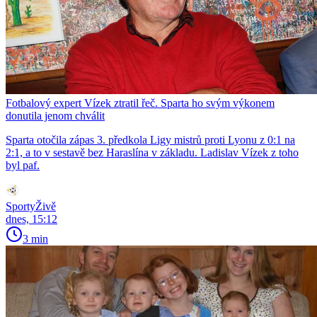
Fotbalový expert Vízek ztratil řeč. Sparta ho svým výkonem
donutila jenom chválit
Sparta otočila zápas 3. předkola Ligy mistrů proti Lyonu z 0:1 na
2:1, a to v sestavě bez Haraslína v základu. Ladislav Vízek z toho
byl paf.
SportyŽivě
dnes, 15:12
3 min