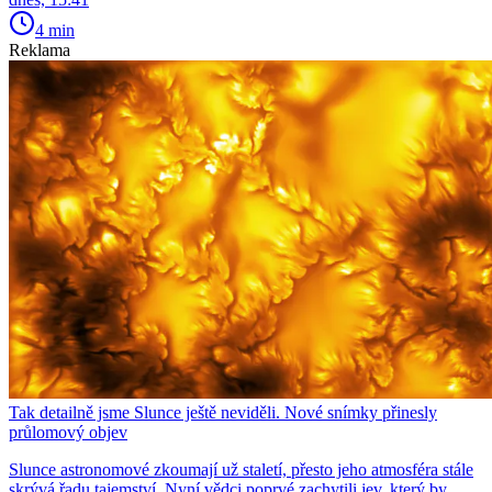
4 min
Reklama
Tak detailně jsme Slunce ještě neviděli. Nové snímky přinesly
průlomový objev
Slunce astronomové zkoumají už staletí, přesto jeho atmosféra stále
skrývá řadu tajemství. Nyní vědci poprvé zachytili jev, který by