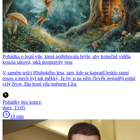
Pohádka o lesní víle, která potřebovala brýle, aby konečně viděla
kouzla taková, jaká doopravdy jsou
V samém srdci Hlubokého lesa, tam, kde se kapradí lesklo ranní
rosou a mech byl tak měkký, že by si na něm člověk nejraději ustlal
celý život, žila lesní víla jménem Líra.
Pohádky bez konce
dnes, 15:05
10 min