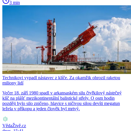
3 min
Technikovi vypadl nástavec z klíče. Za okamžik ohrozil raketou
miliony lidí
Večer 18. září 1980 spadl v arkansaském silu čtyřkilový nástrčný
klíč na plášť mezikontinentální balistické střely. O osm hodin
později bylo silo zničeno, hlavice s ničivou silou devíti megatun
ležela v příkopu a jeden člověk byl mrtvý.
VědaŽivě.cz
dnes, 15:41