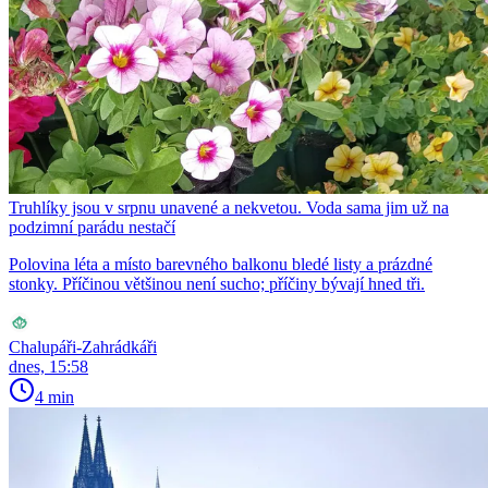
Truhlíky jsou v srpnu unavené a nekvetou. Voda sama jim už na
podzimní parádu nestačí
Polovina léta a místo barevného balkonu bledé listy a prázdné
stonky. Příčinou většinou není sucho; příčiny bývají hned tři.
Chalupáři-Zahrádkáři
dnes, 15:58
4 min