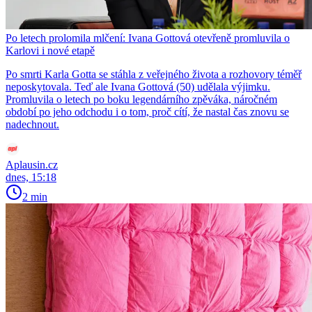
Po letech prolomila mlčení: Ivana Gottová otevřeně promluvila o
Karlovi i nové etapě
Po smrti Karla Gotta se stáhla z veřejného života a rozhovory téměř
neposkytovala. Teď ale Ivana Gottová (50) udělala výjimku.
Promluvila o letech po boku legendárního zpěváka, náročném
období po jeho odchodu i o tom, proč cítí, že nastal čas znovu se
nadechnout.
Aplausin.cz
dnes, 15:18
2 min