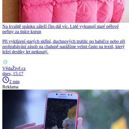
Na kvalitě spánku záleží čím dál víc. Lidé vykupují staré péřové
peřiny za tisíce korun
Při vyklízení starých skříní, duchnových truhlic po babičce nebo při
prohrabávání zásob na chalupě narážíme velmi často na textil, který
ležel desítky let netknutý.
VědaŽivě.cz
dnes, 15:17
2 min
Reklama