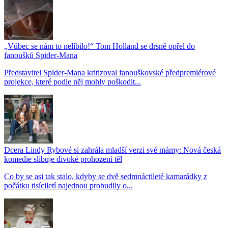
„Vůbec se nám to nelíbilo!“ Tom Holland se drsně opřel do
fanoušků Spider-Mana
Představitel Spider-Mana kritizoval fanouškovské předpremiérové
projekce, které podle něj mohly poškodit...
Dcera Lindy Rybové si zahrála mladší verzi své mámy: Nová česká
komedie slibuje divoké prohození těl
Co by se asi tak stalo, kdyby se dvě sedmnáctileté kamarádky z
počátku tisíciletí najednou probudily o...