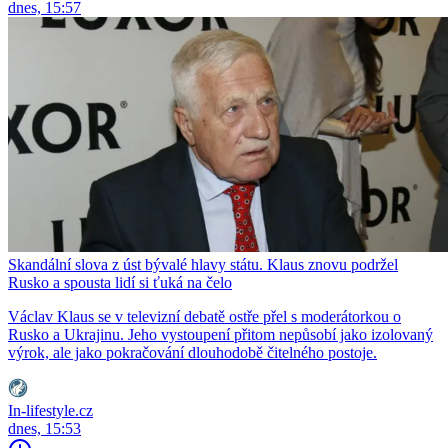
dnes, 15:57
Skandální slova z úst bývalé hlavy státu. Klaus znovu podržel
Rusko a spousta lidí si ťuká na čelo
Václav Klaus se v televizní debatě ostře přel s moderátorkou o
Rusko a Ukrajinu. Jeho vystoupení přitom nepůsobí jako izolovaný
výrok, ale jako pokračování dlouhodobě čitelného postoje.
In-lifestyle.cz
dnes, 15:53