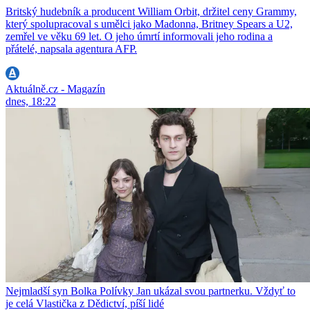
Britský hudebník a producent William Orbit, držitel ceny Grammy,
který spolupracoval s umělci jako Madonna, Britney Spears a U2,
zemřel ve věku 69 let. O jeho úmrtí informovali jeho rodina a
přátelé, napsala agentura AFP.
Aktuálně.cz - Magazín
dnes, 18:22
Nejmladší syn Bolka Polívky Jan ukázal svou partnerku. Vždyť to
je celá Vlastička z Dědictví, píší lidé