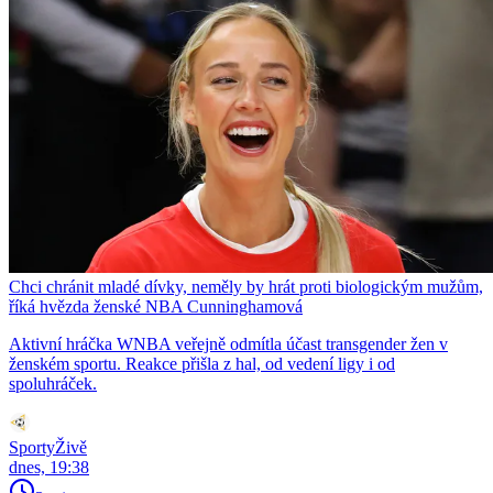
Chci chránit mladé dívky, neměly by hrát proti biologickým mužům,
říká hvězda ženské NBA Cunninghamová
Aktivní hráčka WNBA veřejně odmítla účast transgender žen v
ženském sportu. Reakce přišla z hal, od vedení ligy i od
spoluhráček.
SportyŽivě
dnes, 19:38