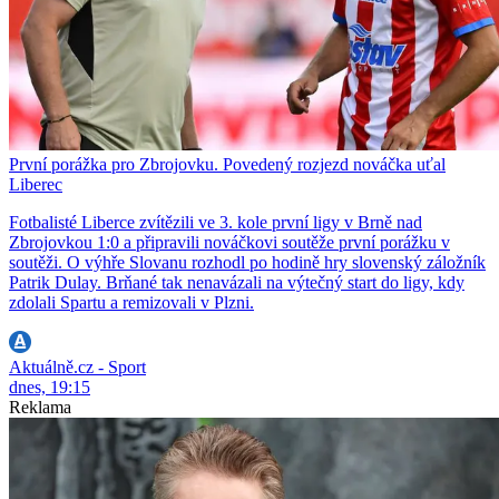
První porážka pro Zbrojovku. Povedený rozjezd nováčka uťal
Liberec
Fotbalisté Liberce zvítězili ve 3. kole první ligy v Brně nad
Zbrojovkou 1:0 a připravili nováčkovi soutěže první porážku v
soutěži. O výhře Slovanu rozhodl po hodině hry slovenský záložník
Patrik Dulay. Brňané tak nenavázali na výtečný start do ligy, kdy
zdolali Spartu a remizovali v Plzni.
Aktuálně.cz - Sport
dnes, 19:15
Reklama