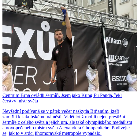
Centrum Brna ovládli šermíři. Jsem jako Kung Fu Panda, řekl
čerstvý mistr světa
Nevšední podívaná se v pátek večer naskytla Brňanům, kteří
zamířili k Jakubskému náměstí. Vidět totiž mohli nejen prestižní
šermíře z celého světa a jejich um, ale také olympijského medailistu
a novopečeného mistra světa Alexandera Choupenitche. Podívejte
se, jak to v srdci jihomoravské metropole vypadalo.