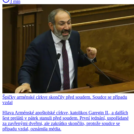
3 min
Špičky arménské církve skončily před soudem. Soudce se případu
vzdal
Hlava Arménské apoštolské církve, katolikos Garegin II., a dalších
šest prelátů v pátek stanuli před soudem. První jednání, uspořádané
za zavřenými dveřmi, ale zakrátko skončilo, protože soudce se
případu vzdal, oznámila média.