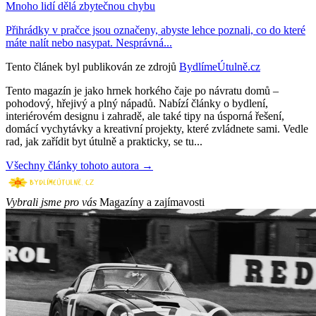
Mnoho lidí dělá zbytečnou chybu
Přihrádky v pračce jsou označeny, abyste lehce poznali, co do které
máte nalít nebo nasypat. Nesprávná...
Tento článek byl publikován ze zdrojů
BydlímeÚtulně.cz
Tento magazín je jako hrnek horkého čaje po návratu domů –
pohodový, hřejivý a plný nápadů. Nabízí články o bydlení,
interiérovém designu i zahradě, ale také tipy na úsporná řešení,
domácí vychytávky a kreativní projekty, které zvládnete sami. Vedle
rad, jak zařídit byt útulně a prakticky, se tu...
Všechny články tohoto autora →
Vybrali jsme pro vás
Magazíny a zajímavosti