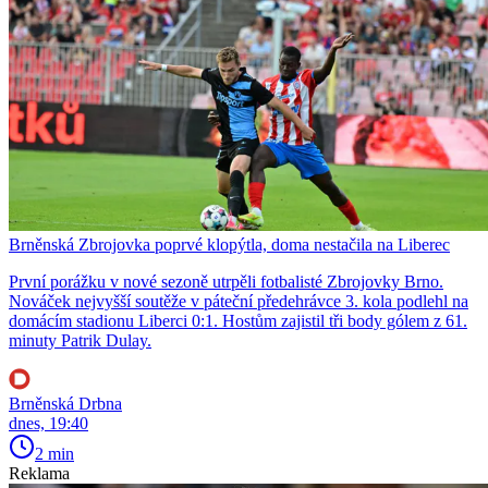
Brněnská Zbrojovka poprvé klopýtla, doma nestačila na Liberec
První porážku v nové sezoně utrpěli fotbalisté Zbrojovky Brno.
Nováček nejvyšší soutěže v páteční předehrávce 3. kola podlehl na
domácím stadionu Liberci 0:1. Hostům zajistil tři body gólem z 61.
minuty Patrik Dulay.
Brněnská Drbna
dnes, 19:40
2 min
Reklama