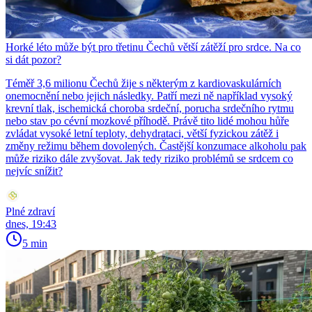
Horké léto může být pro třetinu Čechů větší zátěží pro srdce. Na co
si dát pozor?
Téměř 3,6 milionu Čechů žije s některým z kardiovaskulárních
onemocnění nebo jejich následky. Patří mezi ně například vysoký
krevní tlak, ischemická choroba srdeční, porucha srdečního rytmu
nebo stav po cévní mozkové příhodě. Právě tito lidé mohou hůře
zvládat vysoké letní teploty, dehydrataci, větší fyzickou zátěž i
změny režimu během dovolených. Častější konzumace alkoholu pak
může riziko dále zvyšovat. Jak tedy riziko problémů se srdcem co
nejvíc snížit?
Plné zdraví
dnes, 19:43
5 min