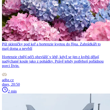
Půl skleničky pod keř a hortenzie kvetou do října. Zahrádkáři to
mají doma a nevědí
Hortenzie chtějí péči obzvlášť v létě, když se jim z květů dělají
nadýchané koule jako z pohádky. Právě tehdy potřebují pořádnou
porci živin.
adbz.cz
dnes, 20:50
2 min