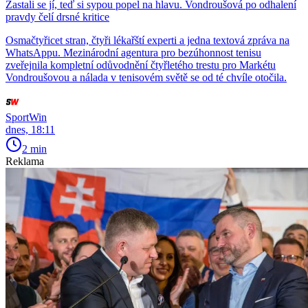
Zastali se jí, teď si sypou popel na hlavu. Vondroušová po odhalení
pravdy čelí drsné kritice
Osmačtyřicet stran, čtyři lékařští experti a jedna textová zpráva na
WhatsAppu. Mezinárodní agentura pro bezúhonnost tenisu
zveřejnila kompletní odůvodnění čtyřletého trestu pro Markétu
Vondroušovou a nálada v tenisovém světě se od té chvíle otočila.
SportWin
dnes, 18:11
2 min
Reklama