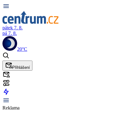
pátek 7. 8.
pá 7. 8.
20°C
Přihlášení
Reklama