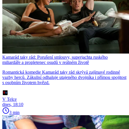
Kamarád taky rád: Porušení smlouvy, superjachta ruského
miliardáře a propletenec osudů v reálném životě
Romantická komedie Kamarád taky rád skrývá zajímavé rodinné
vazby herců. Zákulisí odhaluje utajeného dvojníka i přímou spojitost
s osobním životem hvězd.
V Telce
dnes, 18:10
3 min