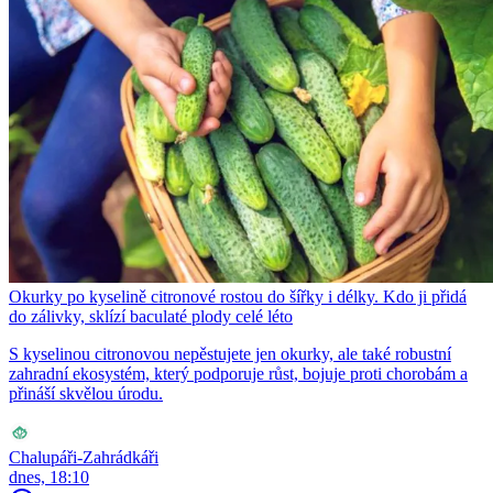
Okurky po kyselině citronové rostou do šířky i délky. Kdo ji přidá
do zálivky, sklízí baculaté plody celé léto
S kyselinou citronovou nepěstujete jen okurky, ale také robustní
zahradní ekosystém, který podporuje růst, bojuje proti chorobám a
přináší skvělou úrodu.
Chalupáři-Zahrádkáři
dnes, 18:10