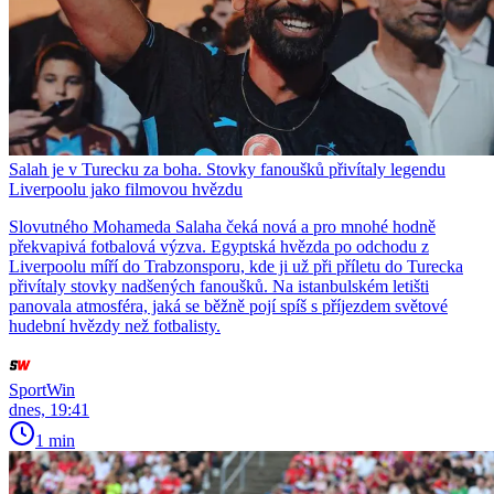
Salah je v Turecku za boha. Stovky fanoušků přivítaly legendu
Liverpoolu jako filmovou hvězdu
Slovutného Mohameda Salaha čeká nová a pro mnohé hodně
překvapivá fotbalová výzva. Egyptská hvězda po odchodu z
Liverpoolu míří do Trabzonsporu, kde ji už při příletu do Turecka
přivítaly stovky nadšených fanoušků. Na istanbulském letišti
panovala atmosféra, jaká se běžně pojí spíš s příjezdem světové
hudební hvězdy než fotbalisty.
SportWin
dnes, 19:41
1 min