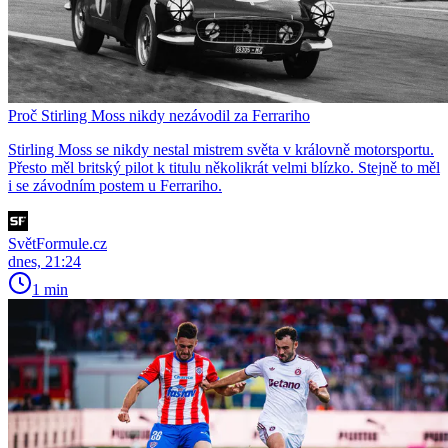
Proč Stirling Moss nikdy nezávodil za Ferrariho
Stirling Moss se nikdy nestal mistrem světa v královně motorsportu.
Přesto měl britský pilot k titulu několikrát velmi blízko. Stejně to měl
i se závodním postem u Ferrariho.
SvětFormule.cz
dnes, 21:24
1 min