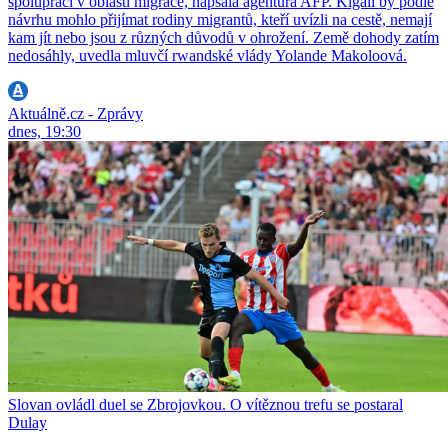
spolupráci v oblasti migrace, napsala agentura AFP. Kigali by podle
návrhu mohlo přijímat rodiny migrantů, kteří uvízli na cestě, nemají
kam jít nebo jsou z různých důvodů v ohrožení. Země dohody zatím
nedosáhly, uvedla mluvčí rwandské vlády Yolande Makoloová.
Aktuálně.cz - Zprávy
dnes, 19:30
Slovan ovládl duel se Zbrojovkou. O vítěznou trefu se postaral
Dulay