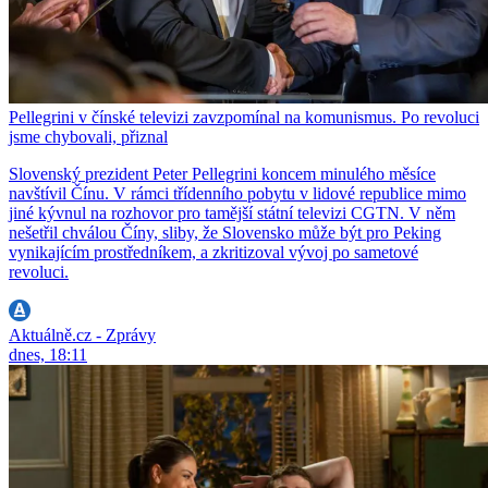
Pellegrini v čínské televizi zavzpomínal na komunismus. Po revoluci
jsme chybovali, přiznal
Slovenský prezident Peter Pellegrini koncem minulého měsíce
navštívil Čínu. V rámci třídenního pobytu v lidové republice mimo
jiné kývnul na rozhovor pro tamější státní televizi CGTN. V něm
nešetřil chválou Číny, sliby, že Slovensko může být pro Peking
vynikajícím prostředníkem, a zkritizoval vývoj po sametové
revoluci.
Aktuálně.cz - Zprávy
dnes, 18:11