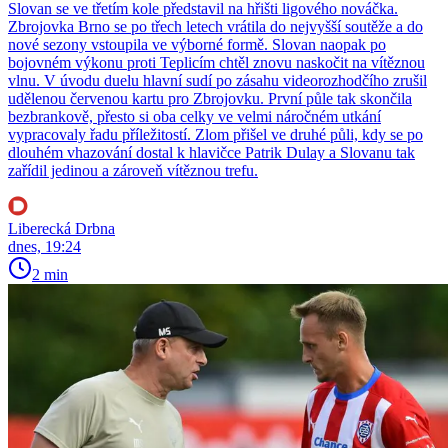
Slovan se ve třetím kole představil na hřišti ligového nováčka.
Zbrojovka Brno se po třech letech vrátila do nejvyšší soutěže a do
nové sezony vstoupila ve výborné formě. Slovan naopak po
bojovném výkonu proti Teplicím chtěl znovu naskočit na vítěznou
vlnu. V úvodu duelu hlavní sudí po zásahu videorozhodčího zrušil
udělenou červenou kartu pro Zbrojovku. První půle tak skončila
bezbrankově, přesto si oba celky ve velmi náročném utkání
vypracovaly řadu příležitostí. Zlom přišel ve druhé půli, kdy se po
dlouhém vhazování dostal k hlavičce Patrik Dulay a Slovanu tak
zařídil jedinou a zároveň vítěznou trefu.
Liberecká Drbna
dnes, 19:24
2 min