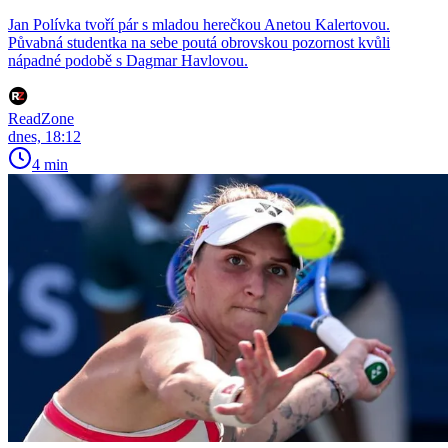
Jan Polívka tvoří pár s mladou herečkou Anetou Kalertovou.
Půvabná studentka na sebe poutá obrovskou pozornost kvůli
nápadné podobě s Dagmar Havlovou.
ReadZone
dnes, 18:12
4 min