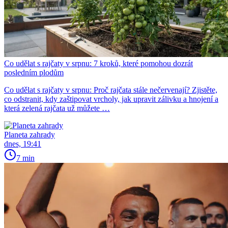
Co udělat s rajčaty v srpnu: 7 kroků, které pomohou dozrát
posledním plodům
Co udělat s rajčaty v srpnu: Proč rajčata stále nečervenají? Zjistěte,
co odstranit, kdy zaštipovat vrcholy, jak upravit zálivku a hnojení a
která zelená rajčata už můžete …
Planeta zahrady
dnes, 19:41
7 min