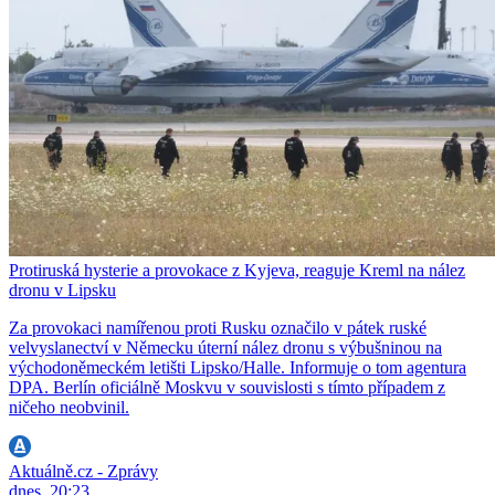
Protiruská hysterie a provokace z Kyjeva, reaguje Kreml na nález
dronu v Lipsku
Za provokaci namířenou proti Rusku označilo v pátek ruské
velvyslanectví v Německu úterní nález dronu s výbušninou na
východoněmeckém letišti Lipsko/Halle. Informuje o tom agentura
DPA. Berlín oficiálně Moskvu v souvislosti s tímto případem z
ničeho neobvinil.
Aktuálně.cz - Zprávy
dnes, 20:23