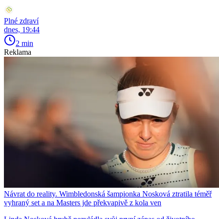
Plné zdraví
dnes, 19:44
2 min
Reklama
Návrat do reality. Wimbledonská šampionka Nosková ztratila téměř
vyhraný set a na Masters jde překvapivě z kola ven