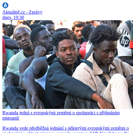
Aktuálně.cz - Zprávy
dnes, 19:30
Rwanda jedná s evropskými zeměmi o spolupráci s přijímáním
migrantů
Rwanda vede předběžná jednání s některými evropskými zeměmi o