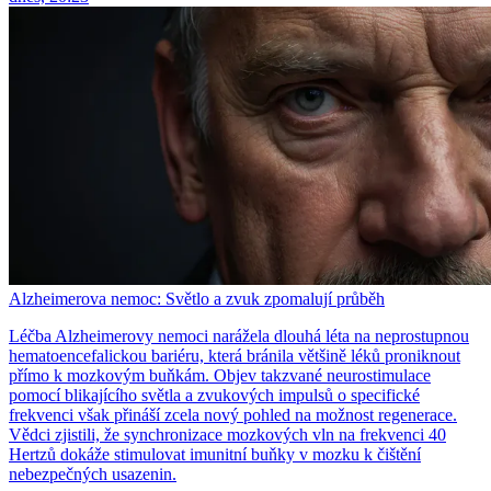
Alzheimerova nemoc: Světlo a zvuk zpomalují průběh
Léčba Alzheimerovy nemoci narážela dlouhá léta na neprostupnou
hematoencefalickou bariéru, která bránila většině léků proniknout
přímo k mozkovým buňkám. Objev takzvané neurostimulace
pomocí blikajícího světla a zvukových impulsů o specifické
frekvenci však přináší zcela nový pohled na možnost regenerace.
Vědci zjistili, že synchronizace mozkových vln na frekvenci 40
Hertzů dokáže stimulovat imunitní buňky v mozku k čištění
nebezpečných usazenin.