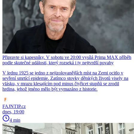
Připravte si kapesníky. V sobotu ve 20:00 vysílá Prima MAX příběh
podle skutečné události, který rozseká i ty nejtvrdší povahy
V lednu 1925 se jedno z nejizolovanějších míst na Zemi ocitlo v
sevření smrtící epidemie. Zatímco stovky dětských životů visely na
vlásku, v mrazu klesajícím pod minus čtyřicet stupňů se zrodil
hrdina, jehož jméno mělo být vymazáno z historie.
FAJNTIP.cz
dnes, 19:00
4 min