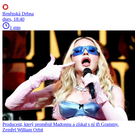
Brněnská Drbna
dnes, 18:40
1 min
Producent, který proměnil Madonnu a získal s ní tři Grammy.
Zemřel William Orbit