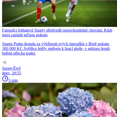
Fanoušci fotbalové Sparty předvedli nepochopitelné chování. Klub
musí zaplatit tučnou pokutu
Sparta Praha dostala za výtržnosti svých fanoušků v Brně pokutu
300 000 Kč. Světlice letěly směrem k hrací ploše, v sektoru hostů
hořela střecha toalet.
SportyŽivě
dnes, 20:55
3 min