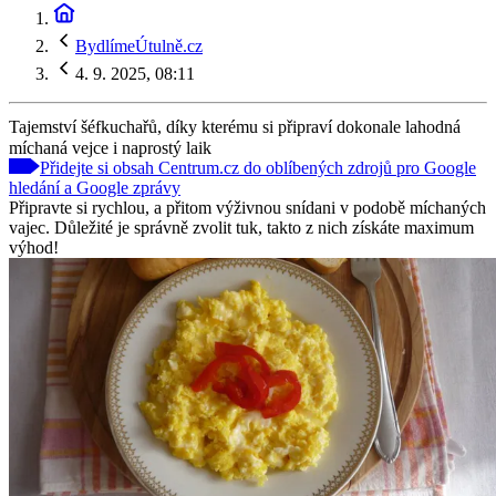
BydlímeÚtulně.cz
4. 9. 2025, 08:11
Tajemství šéfkuchařů, díky kterému si připraví dokonale lahodná
míchaná vejce i naprostý laik
Přidejte si obsah Centrum.cz do oblíbených zdrojů pro Google
hledání a Google zprávy
Připravte si rychlou, a přitom výživnou snídani v podobě míchaných
vajec. Důležité je správně zvolit tuk, takto z nich získáte maximum
výhod!