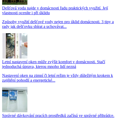
Dešťová voda najde v domácnosti řadu praktických využití. Její
vlastnosti oceníte i při úklidu
Způsoby využití dešťové vody nejen pro úklid domácnosti. 3 tipy a
rady jak dešťovku sbírat a uchovávat...
Letní nastavení oken může zvýšit komfort v domácnosti. Stačí
jednoduchá úprava, kterou mnoho lidí nezná
Nastavení oken na zimní či letní režim je vždy důležitým krokem k
zajištění pohodlí a energetické...
Správné dávkování pracích prostředků začíná ve správné přihrádce.