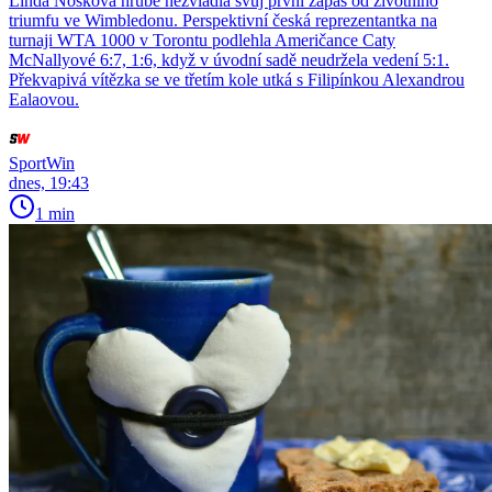
Linda Nosková hrubě nezvládla svůj první zápas od životního
triumfu ve Wimbledonu. Perspektivní česká reprezentantka na
turnaji WTA 1000 v Torontu podlehla Američance Caty
McNallyové 6:7, 1:6, když v úvodní sadě neudržela vedení 5:1.
Překvapivá vítězka se ve třetím kole utká s Filipínkou Alexandrou
Ealaovou.
SportWin
dnes, 19:43
1 min