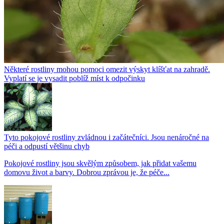
Některé rostliny mohou pomoci omezit výskyt klíšťat na zahradě.
Vyplatí se je vysadit poblíž míst k odpočinku
Tyto pokojové rostliny zvládnou i začátečníci. Jsou nenáročné na
péči a odpustí většinu chyb
Pokojové rostliny jsou skvělým způsobem, jak přidat vašemu
domovu život a barvy. Dobrou zprávou je, že péče...