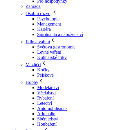
Pro hospodyňky
Zahrada
Osobní rozvoj
Psychologie
Management
Kariéra
Spiritualita a náboženství
Jídlo a vaření
Světová gastronomie
Levné vaření
Kulinářské triky
Mazlíčci
Kočky
Pejskové
Hobby
Modelářství
Včelařství
Rybaření
Letectví
Automobilismus
Adrenalin
Sběratelství
Houbaření