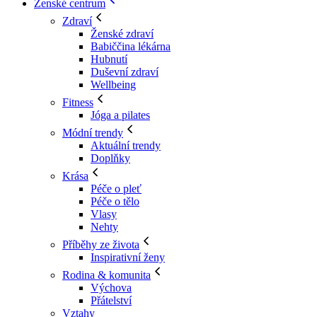
Ženské centrum
Zdraví
Ženské zdraví
Babiččina lékárna
Hubnutí
Duševní zdraví
Wellbeing
Fitness
Jóga a pilates
Módní trendy
Aktuální trendy
Doplňky
Krása
Péče o pleť
Péče o tělo
Vlasy
Nehty
Příběhy ze života
Inspirativní ženy
Rodina & komunita
Výchova
Přátelství
Vztahy