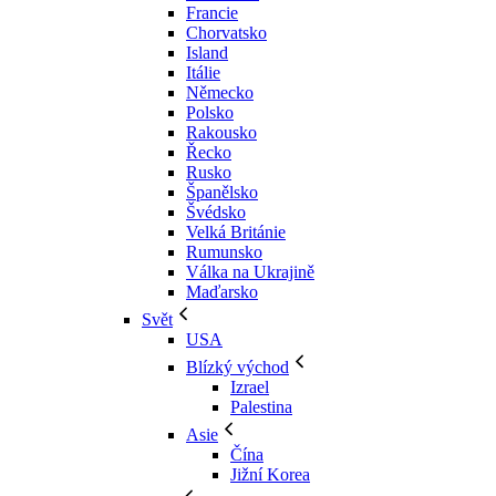
Francie
Chorvatsko
Island
Itálie
Německo
Polsko
Rakousko
Řecko
Rusko
Španělsko
Švédsko
Velká Británie
Rumunsko
Válka na Ukrajině
Maďarsko
Svět
USA
Blízký východ
Izrael
Palestina
Asie
Čína
Jižní Korea