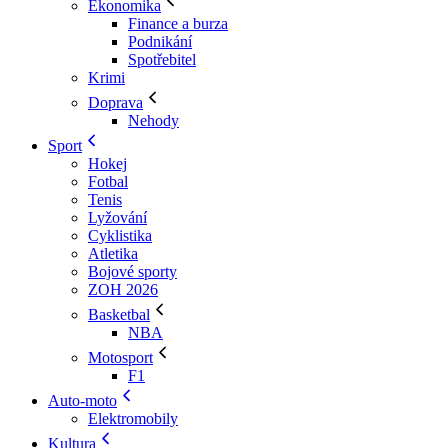
Ekonomika
Finance a burza
Podnikání
Spotřebitel
Krimi
Doprava
Nehody
Sport
Hokej
Fotbal
Tenis
Lyžování
Cyklistika
Atletika
Bojové sporty
ZOH 2026
Basketbal
NBA
Motosport
F1
Auto-moto
Elektromobily
Kultura