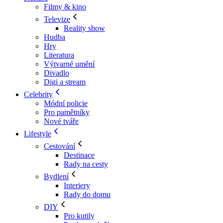
Filmy & kino
Televize
Reality show
Hudba
Hry
Literatura
Výtvarné umění
Divadlo
Digi a stream
Celebrity
Módní policie
Pro pamětníky
Nové tváře
Lifestyle
Cestování
Destinace
Rady na cesty
Bydlení
Interiery
Rady do domu
DIY
Pro kutily