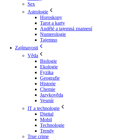
Sex
Astrologie
Horoskopy
Tarot a karty
Andělé a tajemná znamení
Numerologie
Tajemno
Zajímavosti
Věda
Biologie
Ekologie
Fyzika
Geografie
Historie
Chemie
Jazykověda
Vesmír
IT a technologie
Digital
Mobil
Technologie
Trendy
True crime