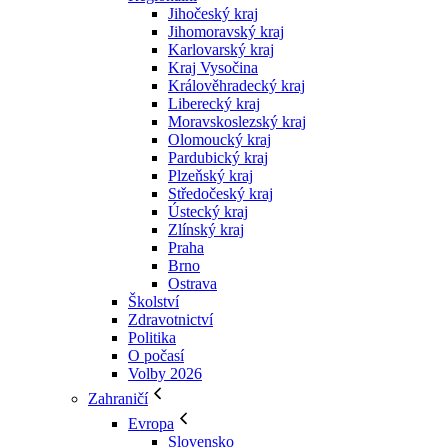
Jihočeský kraj
Jihomoravský kraj
Karlovarský kraj
Kraj Vysočina
Králověhradecký kraj
Liberecký kraj
Moravskoslezský kraj
Olomoucký kraj
Pardubický kraj
Plzeňský kraj
Středočeský kraj
Ústecký kraj
Zlínský kraj
Praha
Brno
Ostrava
Školství
Zdravotnictví
Politika
O počasí
Volby 2026
Zahraničí
Evropa
Slovensko