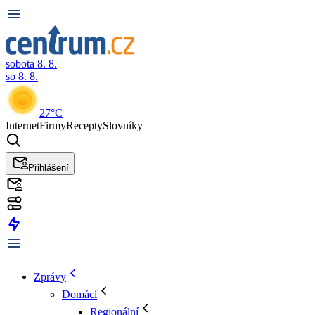
sobota 8. 8.
so 8. 8.
27°C
Internet
Firmy
Recepty
Slovníky
Přihlášení
Zprávy
Domácí
Regionální