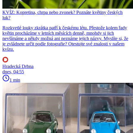
KVÍZ: Kopretina, chrpa nebo zvonek? Poznáte květiny českých
luk?
Rozkvetlé louky zkrátka patří k českému létu. Přestože kolem řady
květin procházíme v letních měsících denně, mnohdy si jich
nevšímáme a někdy možná ani neznáme jejich názvy. Myslíte si, že
je zvládnete určit podle fotografie? Otestujte své znalosti v našem
kvízu.
Hradecká Drbna
dnes, 04:55
1 min