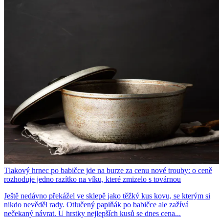
Tlakový hrnec po babičce jde na burze za cenu nové trouby: o ceně
rozhoduje jedno razítko na víku, které zmizelo s továrnou
Ještě nedávno překážel ve sklepě jako těžký kus kovu, se kterým si
nikdo nevěděl rady. Otlučený papiňák po babičce ale zažívá
nečekaný návrat. U hrstky nejlepších kusů se dnes cena...