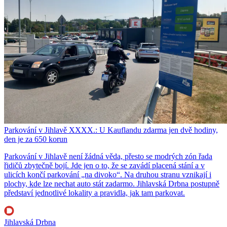
Parkování v Jihlavě XXXX.: U Kauflandu zdarma jen dvě hodiny,
den je za 650 korun
Parkování v Jihlavě není žádná věda, přesto se modrých zón řada
řidičů zbytečně bojí. Jde jen o to, že se zavádí placená stání a v
ulicích končí parkování „na divoko“. Na druhou stranu vznikají i
plochy, kde lze nechat auto stát zadarmo. Jihlavská Drbna postupně
představí jednotlivé lokality a pravidla, jak tam parkovat.
Jihlavská Drbna