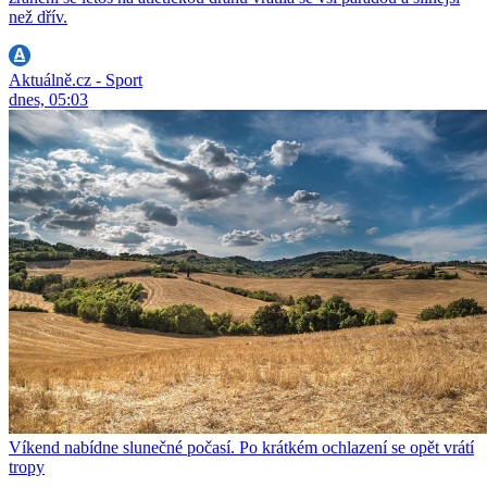
než dřív.
Aktuálně.cz - Sport
dnes, 05:03
Víkend nabídne slunečné počasí. Po krátkém ochlazení se opět vrátí
tropy