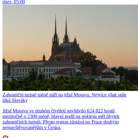
dnes, 05:00
Zahraniční turisté méně míří na jižní Moravu. Nejvíce však stále
láká Slováky
Jižní Moravu ve druhém čtvrtletí navštívilo 624 822 hostů,
meziročně o 2300 méně, hlavní podíl na poklesu měl úbytek
zahraničních turistů. Přesto region zůstává po Praze druhým
nejnavštěvovanějším v Česku.