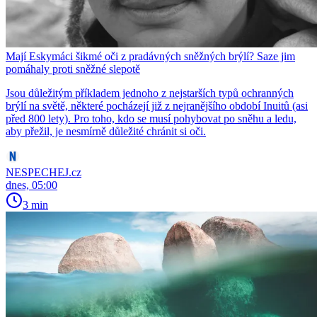
Mají Eskymáci šikmé oči z pradávných sněžných brýlí? Saze jim
pomáhaly proti sněžné slepotě
Jsou důležitým příkladem jednoho z nejstarších typů ochranných
brýlí na světě, některé pocházejí již z nejranějšího období Inuitů (asi
před 800 lety). Pro toho, kdo se musí pohybovat po sněhu a ledu,
aby přežil, je nesmírně důležité chránit si oči.
NESPECHEJ.cz
dnes, 05:00
3 min