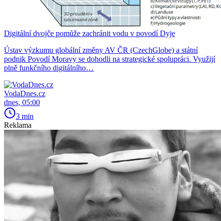
Digitální dvojče pomůže zachránit vodu v povodí Dyje
Ústav výzkumu globální změny AV ČR (CzechGlobe) a státní
podnik Povodí Moravy se dohodli na strategické spolupráci. Využijí
plně funkčního digitálního…
VodaDnes.cz
dnes, 05:00
3 min
Reklama