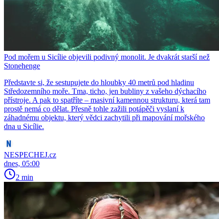
Pod mořem u Sicílie objevili podivný monolit. Je dvakrát starší než
Stonehenge
Představte si, že sestupujete do hloubky 40 metrů pod hladinu
Středozemního moře. Tma, ticho, jen bubliny z vašeho dýchacího
přístroje. A pak to spatříte – masivní kamennou strukturu, která tam
prostě nemá co dělat. Přesně tohle zažili potápěči vyslaní k
záhadnému objektu, který vědci zachytili při mapování mořského
dna u Sicílie.
NESPECHEJ.cz
dnes, 05:00
2 min