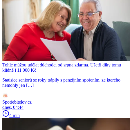
Tohle můžou udělat důchodci od srpna zdarma. Ušetří díky tomu
klidně i 11 000 Kč
Statisíce seniorů se roky trápily s penzijním spořením, ze kterého
nemohly jen […]
Spotřebitelov.cz
dnes, 04:44
4 min