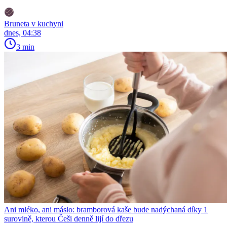
Bruneta v kuchyni
dnes, 04:38
3 min
Ani mléko, ani máslo: bramborová kaše bude nadýchaná díky 1
surovině, kterou Češi denně lijí do dřezu