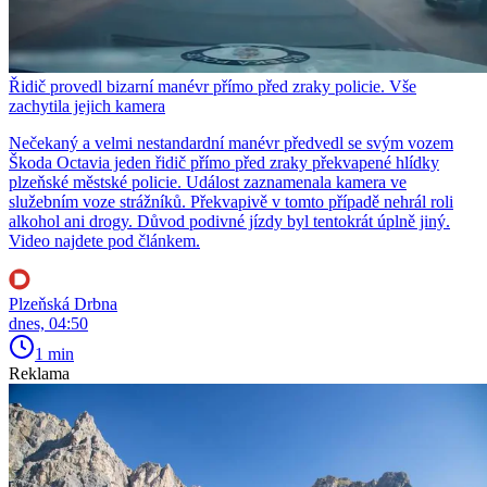
Řidič provedl bizarní manévr přímo před zraky policie. Vše
zachytila jejich kamera
Nečekaný a velmi nestandardní manévr předvedl se svým vozem
Škoda Octavia jeden řidič přímo před zraky překvapené hlídky
plzeňské městské policie. Událost zaznamenala kamera ve
služebním voze strážníků. Překvapivě v tomto případě nehrál roli
alkohol ani drogy. Důvod podivné jízdy byl tentokrát úplně jiný.
Video najdete pod článkem.
Plzeňská Drbna
dnes, 04:50
1 min
Reklama