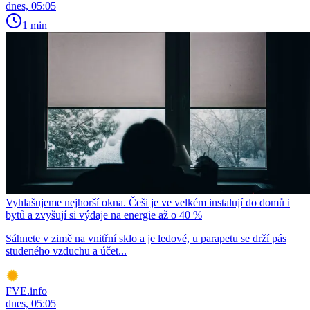
dnes, 05:05
1 min
Vyhlašujeme nejhorší okna. Češi je ve velkém instalují do domů i
bytů a zvyšují si výdaje na energie až o 40 %
Sáhnete v zimě na vnitřní sklo a je ledové, u parapetu se drží pás
studeného vzduchu a účet...
FVE.info
dnes, 05:05