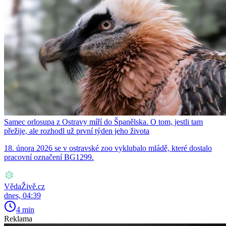
Samec orlosupa z Ostravy míří do Španělska. O tom, jestli tam
přežije, ale rozhodl už první týden jeho života
18. února 2026 se v ostravské zoo vyklubalo mládě, které dostalo
pracovní označení BG1299.
VědaŽivě.cz
dnes, 04:39
4 min
Reklama