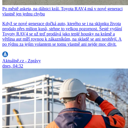
Po městě asketa, na dálnici král. Toyota RAV4 má v nové generaci
vlastně jen jednu chybu
Když se nové generace dočká auto, kterého se i na sklonku života
prodalo přes milion kusů, strhne to velkou pozornost. Šesté vydání
Toyoty RAV4 se už teď prodává jako teplé housky na krámě a
většina aut míří rovnou k zákazníkům, na skladě se ani neohřejí. A
po týdnu za jejím volantem se tomu vlastně ani nejde moc divit.
Aktuálně.cz - Zprávy
dnes, 04:32