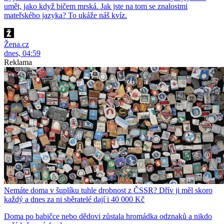
umět, jako když bičem mrská. Jak jste na tom se znalostmi
mateřského jazyka? To ukáže náš kvíz.
Žena.cz
dnes, 04:59
Reklama
Nemáte doma v šuplíku tuhle drobnost z ČSSR? Dřív ji měl skoro
každý a dnes za ni sběratelé dají i 40 000 Kč
Doma po babičce nebo dědovi zůstala hromádka odznaků a nikdo