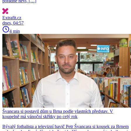
pořádně neví, […]
Extrafit.cz
dnes, 04:57
4 min
Švancara si postavil dům u Brna podle vlastních představ. V
koupelně má vánoční skřítky po celý rok
Bývalý fotbalista a televizní bavič Petr Švancara si kousek za Brnem