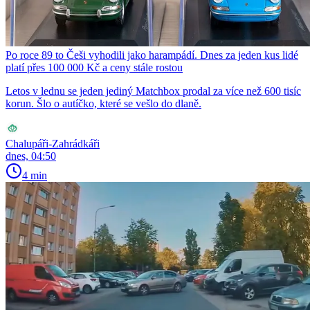
Po roce 89 to Češi vyhodili jako harampádí. Dnes za jeden kus lidé
platí přes 100 000 Kč a ceny stále rostou
Letos v lednu se jeden jediný Matchbox prodal za více než 600 tisíc
korun. Šlo o autíčko, které se vešlo do dlaně.
Chalupáři-Zahrádkáři
dnes, 04:50
4 min