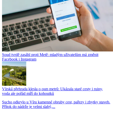
Soud tvrdě zasáhl proti Metě: mladým uživatelům má změnit
Facebook i Instagram
Vírská přehrada klesla o osm metrů: Ukázala staré cesty i ruiny,
voda ale pořád míří do kohoutků
Sucho odkrylo u Víru kamenné obruby cest, pařezy i zbytky staveb.
Přítok do nádrže je velmi slabý,...