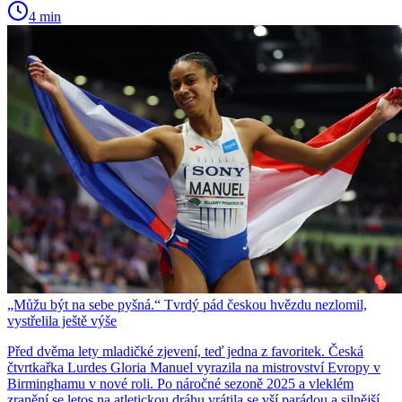
4 min
„Můžu být na sebe pyšná.“ Tvrdý pád českou hvězdu nezlomil,
vystřelila ještě výše
Před dvěma lety mladičké zjevení, teď jedna z favoritek. Česká
čtvrtkařka Lurdes Gloria Manuel vyrazila na mistrovství Evropy v
Birminghamu v nové roli. Po náročné sezoně 2025 a vleklém
zranění se letos na atletickou dráhu vrátila se vší parádou a silnější