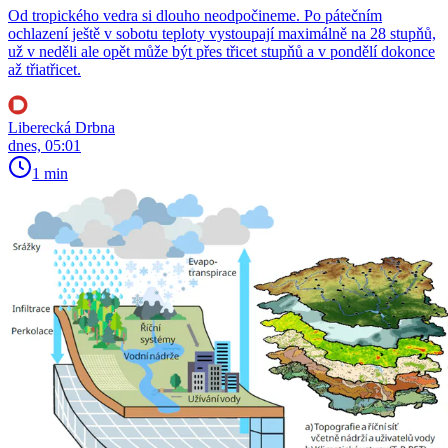
Od tropického vedra si dlouho neodpočineme. Po pátečním
ochlazení ještě v sobotu teploty vystoupají maximálně na 28 stupňů,
už v neděli ale opět může být přes třicet stupňů a v pondělí dokonce
až třiatřicet.
Liberecká Drbna
dnes, 05:01
1 min