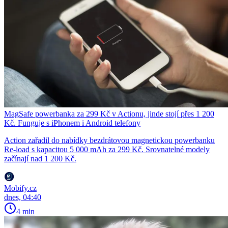
MagSafe powerbanka za 299 Kč v Actionu, jinde stojí přes 1 200
Kč. Funguje s iPhonem i Android telefony
Action zařadil do nabídky bezdrátovou magnetickou powerbanku
Re-load s kapacitou 5 000 mAh za 299 Kč. Srovnatelné modely
začínají nad 1 200 Kč.
Mobify.cz
dnes, 04:40
4 min