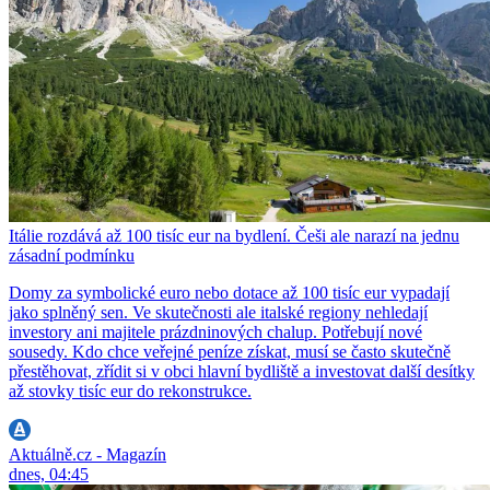
Itálie rozdává až 100 tisíc eur na bydlení. Češi ale narazí na jednu
zásadní podmínku
Domy za symbolické euro nebo dotace až 100 tisíc eur vypadají
jako splněný sen. Ve skutečnosti ale italské regiony nehledají
investory ani majitele prázdninových chalup. Potřebují nové
sousedy. Kdo chce veřejné peníze získat, musí se často skutečně
přestěhovat, zřídit si v obci hlavní bydliště a investovat další desítky
až stovky tisíc eur do rekonstrukce.
Aktuálně.cz - Magazín
dnes, 04:45