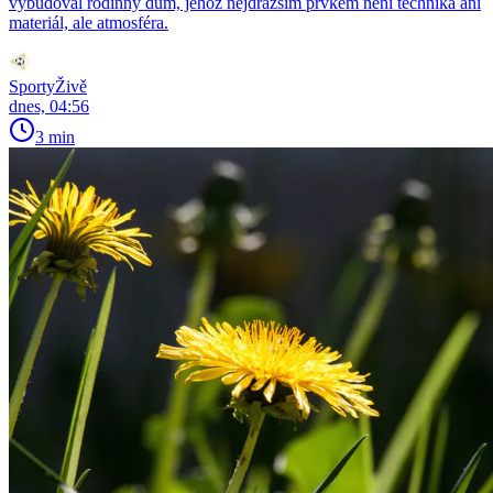
vybudoval rodinný dům, jehož nejdražším prvkem není technika ani
materiál, ale atmosféra.
SportyŽivě
dnes, 04:56
3 min