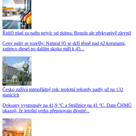
Řidiči platí za naftu nejvíc od dubna. Benzín ale překvapivě zlevnil
Ceny paliv se rozešly: Natural 95 se drží těsně nad 42 korunami,
zatímco diesel po dalším skoku míří k 45...
Česko zažívá mimořádný rok: teplotní rekordy padly už na 132
stanicích
Doksany vystoupaly na 41,9 °C a Strážnice na 41 °C. Data ČHMÚ
ukazují, že letošní vedra přepisovala dlouhé...