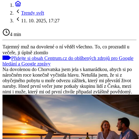
Trendy svět
11. 10. 2025, 17:27
4 min
Tajemný muž na dovolené o ní věděl všechno. To, co prozradil u
večeře, ji úplně zlomilo
Přidejte si obsah Centrum.cz do oblíbených zdrojů pro Google
hledání a Google zprávy
Na dovolenou do Chorvatska jsem jela s kamarádkou, abych si po
náročném roce konečně vyčistila hlavu. Netušila jsem, že si z
obyčejného pobytu u moře odvezu zážitek, který mi převrátí život
naruby. Hned první večer jsme potkaly skupinu lidí z Česka, mezi
nimi i muže, který mi od první chvíle připadal zvláštně povědomý.