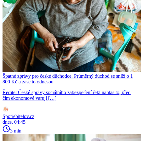
Špatné zprávy pro české důchodce. Průměrný důchod se sníží o 1
800 Kč a zase to odnesou
Ředitel České správy sociálního zabezpečení řekl nahlas to, před
čím ekonomové varují […]
Spotřebitelov.cz
dnes, 04:45
3 min