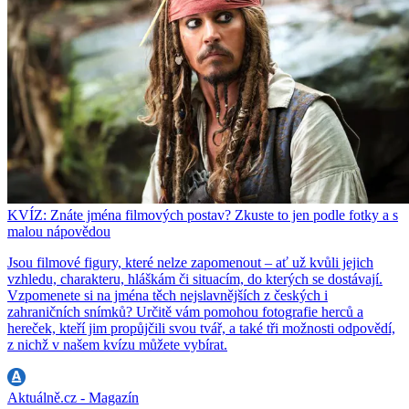
KVÍZ: Znáte jména filmových postav? Zkuste to jen podle fotky a s
malou nápovědou
Jsou filmové figury, které nelze zapomenout – ať už kvůli jejich
vzhledu, charakteru, hláškám či situacím, do kterých se dostávají.
Vzpomenete si na jména těch nejslavnějších z českých i
zahraničních snímků? Určitě vám pomohou fotografie herců a
hereček, kteří jim propůjčili svou tvář, a také tři možnosti odpovědí,
z nichž v našem kvízu můžete vybírat.
Aktuálně.cz - Magazín