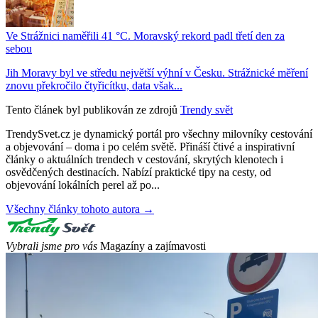
Ve Strážnici naměřili 41 °C. Moravský rekord padl třetí den za
sebou
Jih Moravy byl ve středu největší výhní v Česku. Strážnické měření
znovu překročilo čtyřicítku, data však...
Tento článek byl publikován ze zdrojů
Trendy svět
TrendySvet.cz je dynamický portál pro všechny milovníky cestování
a objevování – doma i po celém světě. Přináší čtivé a inspirativní
články o aktuálních trendech v cestování, skrytých klenotech i
osvědčených destinacích. Nabízí praktické tipy na cesty, od
objevování lokálních perel až po...
Všechny články tohoto autora →
Vybrali jsme pro vás
Magazíny a zajímavosti