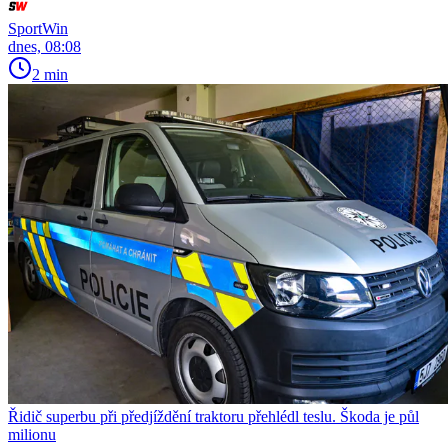
SportWin
dnes, 08:08
2 min
Řidič superbu při předjíždění traktoru přehlédl teslu. Škoda je půl
milionu