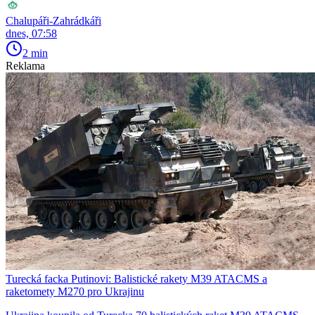
Chalupáři-Zahrádkáři
dnes, 07:58
2 min
Reklama
Turecká facka Putinovi: Balistické rakety M39 ATACMS a
raketomety M270 pro Ukrajinu