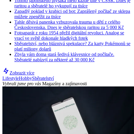
Tohoto japonského plyšáka mělo každé dítě v ČSSR. Dnes je
raritou a sběratelé ho vykupují za tisíce
Zapadlý poklad v krabici od bot: Zaprášený počítač ze sklepa
můžete zpeněžit za tisíce
Tahle děsivá panenka vzbuzovala trauma u dětí z celého
Československa. Dnes je sběratelskou raritou za 5 000 Kč
Fotoaparát z roku 1954 přežil digitální revoluci. Analog se
vrací ve světě dokonale hladkých fotek
Sběratelství, nebo bláznivá spekulace? Za karty Pokémonů se
platí miliony dolarů
Zbyla vám doma stará šedivá klávesnice od počítače.
Sběratelé nabízejí za některé až 30 000 Kč
Zobrazit více
Lifestyle
Hobby
Sběratelství
Vybrali jsme pro vás
Magazíny a zajímavosti