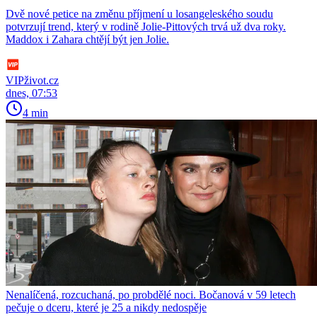
Dvě nové petice na změnu příjmení u losangeleského soudu
potvrzují trend, který v rodině Jolie-Pittových trvá už dva roky.
Maddox i Zahara chtějí být jen Jolie.
VIPživot.cz
dnes, 07:53
4 min
Nenalíčená, rozcuchaná, po probdělé noci. Bočanová v 59 letech
pečuje o dceru, které je 25 a nikdy nedospěje