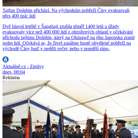
Tajfun Dolphin přichází. Na východním pobřeží Číny evakuovali
přes 400 tisíc lidí
Dvě hlavní letiště v Šanghaji zrušila téměř 1400 letů a úřady
evakuovaly více než 400 000 lidí z ohrožených oblastí v očekávání
příchodu tajfunu Dolphin, který na Okinawě na jihu Japonska zranil
sedm lidí. Očekává se, že živel zasáhne hustě obydlené pobřeží na
východě Číny buď v neděli večer, nebo v pondělí ráno.
Aktuálně.cz - Zprávy
dnes, 08:04
Reklama