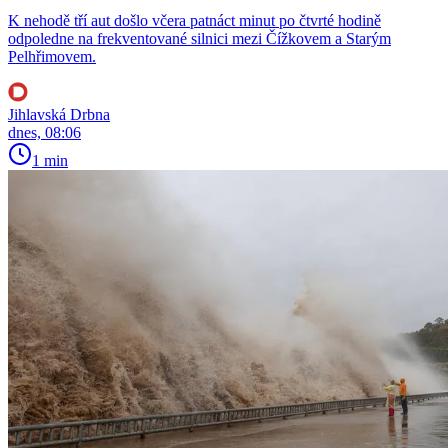
K nehodě tří aut došlo včera patnáct minut po čtvrté hodině
odpoledne na frekventované silnici mezi Čížkovem a Starým
Pelhřimovem.
Jihlavská Drbna
dnes, 08:06
1 min