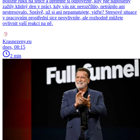
položte ruku na srdce a upřímně si odpovězte, kdy jste naposledy
zažily klidný den v práci, kdy vás nic nerozčílilo, netrápilo ani
nestresovalo. Správě, už si ani nepamatujete, viďte? Stresové situace
v pracovním prostřední sice neovlivníte, ale rozhodně můžete
ovlivnit vaší reakci na ně.
Krasnezeny.eu
dnes, 08:15
2 min