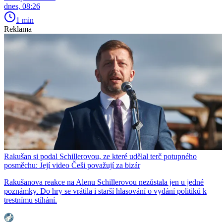
dnes, 08:26
1 min
Reklama
Rakušan si podal Schillerovou, ze které udělal terč potupného
posměchu: Její video Češi považují za bizár
Rakušanova reakce na Alenu Schillerovou nezůstala jen u jedné
poznámky. Do hry se vrátila i starší hlasování o vydání politiků k
trestnímu stíhání.