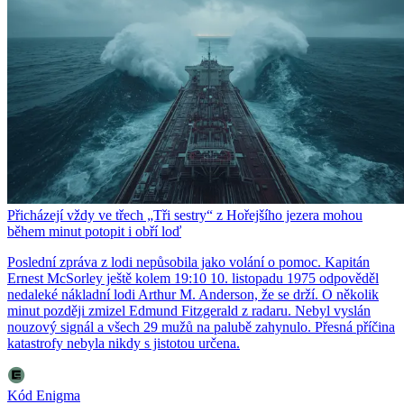
Přicházejí vždy ve třech „Tři sestry“ z Hořejšího jezera mohou
během minut potopit i obří loď
Poslední zpráva z lodi nepůsobila jako volání o pomoc. Kapitán
Ernest McSorley ještě kolem 19:10 10. listopadu 1975 odpověděl
nedaleké nákladní lodi Arthur M. Anderson, že se drží. O několik
minut později zmizel Edmund Fitzgerald z radaru. Nebyl vyslán
nouzový signál a všech 29 mužů na palubě zahynulo. Přesná příčina
katastrofy nebyla nikdy s jistotou určena.
Kód Enigma