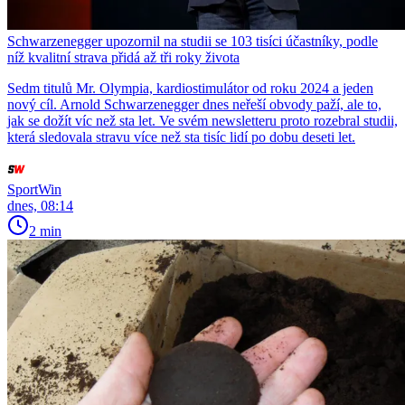
Schwarzenegger upozornil na studii se 103 tisíci účastníky, podle
níž kvalitní strava přidá až tři roky života
Sedm titulů Mr. Olympia, kardiostimulátor od roku 2024 a jeden
nový cíl. Arnold Schwarzenegger dnes neřeší obvody paží, ale to,
jak se dožít víc než sta let. Ve svém newsletteru proto rozebral studii,
která sledovala stravu více než sta tisíc lidí po dobu deseti let.
SportWin
dnes, 08:14
2 min