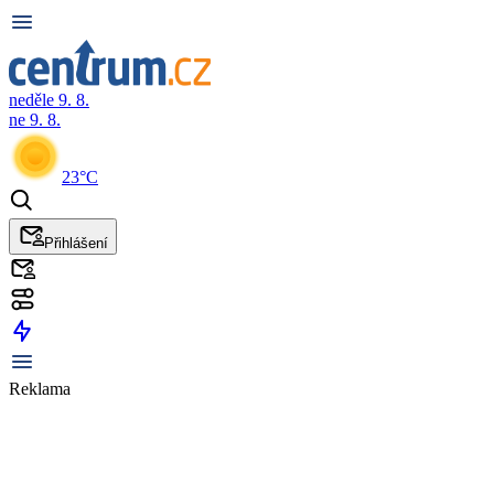
neděle 9. 8.
ne 9. 8.
23°C
Přihlášení
Reklama