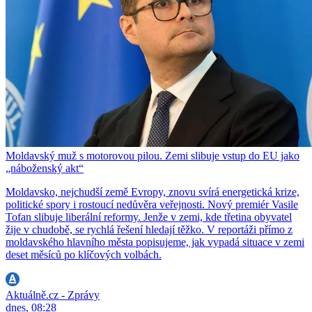
Moldavský muž s motorovou pilou. Zemi slibuje vstup do EU jako
„náboženský akt“
Moldavsko, nejchudší země Evropy, znovu svírá energetická krize,
politické spory i rostoucí nedůvěra veřejnosti. Nový premiér Vasile
Tofan slibuje liberální reformy. Jenže v zemi, kde třetina obyvatel
žije v chudobě, se rychlá řešení hledají těžko. V reportáži přímo z
moldavského hlavního města popisujeme, jak vypadá situace v zemi
deset měsíců po klíčových volbách.
Aktuálně.cz - Zprávy
dnes, 08:28