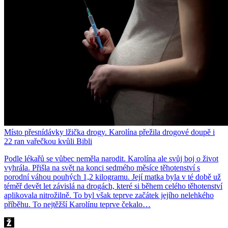
Místo přesnídávky lžička drogy. Karolína přežila drogové doupě i
22 ran vařečkou kvůli Bibli
Podle lékařů se vůbec neměla narodit. Karolína ale svůj boj o život
vyhrála. Přišla na svět na konci sedmého měsíce těhotenství s
porodní váhou pouhých 1,2 kilogramu. Její matka byla v té době už
téměř devět let závislá na drogách, které si během celého těhotenství
aplikovala nitrožilně. To byl však teprve začátek jejího nelehkého
příběhu. To nejtěžší Karolínu teprve čekalo…