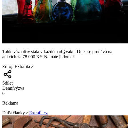
Tahle váza dřív stála v každém obýváku. Dnes se prodává na
aukcích za 78 000 Kč. Nemáte ji doma?
Zdroj
:
Extrafit.cz
Sdílet
Denní
výzva
0
Reklama
Další články z
Extrafit.cz