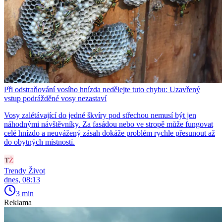
Při odstraňování vosího hnízda nedělejte tuto chybu: Uzavřený
vstup podrážděné vosy nezastaví
Vosy zalétávající do jedné škvíry pod střechou nemusí být jen
náhodnými návštěvníky. Za fasádou nebo ve stropě může fungovat
celé hnízdo a neuvážený zásah dokáže problém rychle přesunout až
do obytných místností.
Trendy Život
dnes, 08:13
3 min
Reklama