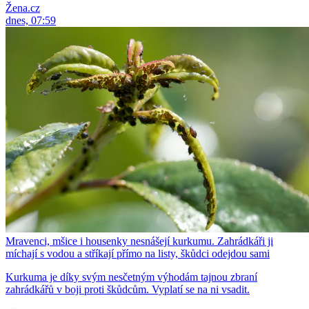
Žena.cz
dnes, 07:59
Mravenci, mšice i housenky nesnášejí kurkumu. Zahrádkáři ji
míchají s vodou a stříkají přímo na listy, škůdci odejdou sami
Kurkuma je díky svým nesčetným výhodám tajnou zbraní
zahrádkářů v boji proti škůdcům. Vyplatí se na ni vsadit.