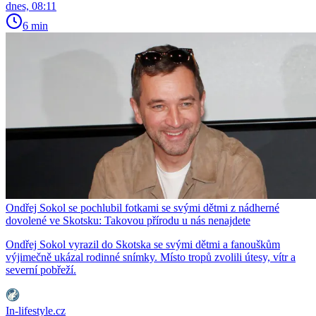
dnes, 08:11
6 min
Ondřej Sokol se pochlubil fotkami se svými dětmi z nádherné
dovolené ve Skotsku: Takovou přírodu u nás nenajdete
Ondřej Sokol vyrazil do Skotska se svými dětmi a fanouškům
výjimečně ukázal rodinné snímky. Místo tropů zvolili útesy, vítr a
severní pobřeží.
In-lifestyle.cz