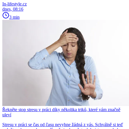
In-lifestyle.cz
dnes, 08:16
3 min
Řekněte stop stresu v práci díky několika triků, které vám značně
uleví
Stresu v práci se čas od času nevyhne žádná z vás. Schválně si teď