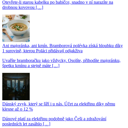
Otevřete-li starou kabelku po babičce, snadno v ní narazíte na
drobnou kovovou […]
Ani majoránka, ani kmín. Bramborová polévka získá hloubku díky
1 surovině, kterou Poláci přidávají odjakživa
Uvaříte bramboračku jako vždycky. Osolíte, přihodíte majoránku,
špetku kmínu a stejně máte […]
Dánský zvyk, který se šíří i u nás. Účet za elektřinu díky němu
klesne až o 12 %
Dánové platí za elektřinu podobně jako Češi a zdražování
posledních let zasáhlo […]