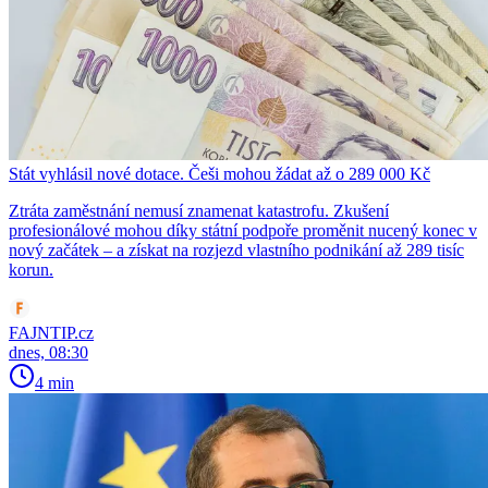
Stát vyhlásil nové dotace. Češi mohou žádat až o 289 000 Kč
Ztráta zaměstnání nemusí znamenat katastrofu. Zkušení
profesionálové mohou díky státní podpoře proměnit nucený konec v
nový začátek – a získat na rozjezd vlastního podnikání až 289 tisíc
korun.
FAJNTIP.cz
dnes, 08:30
4 min