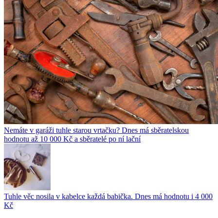
Nemáte v garáži tuhle starou vrtačku? Dnes má sběratelskou
hodnotu až 10 000 Kč a sběratelé po ní lační
Tuhle věc nosila v kabelce každá babička. Dnes má hodnotu i 4 000
Kč