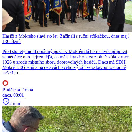
Hasiči z Mokrého slaví sto let. Začínali s ruční stříkačkou, dnes mají
130 členů
Před sto lety mohl pořádný požár v Mokrém během chvíle připravit
zemědělce o to nejcennější, co měli. Právě obava z ohně stála v roce
1926 u zrodu místního sboru dobrovolných hasičů. Dnes má SDH
Mokré 130 členů a na oslavách svého výročí se zábavou rozhodně
nešetřilo.
Budějcká Drbna
dnes, 08:01
2 min