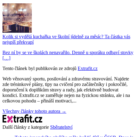
Kolik si vydělá kuchařka ve školní jídelně za měsíc? Ta částka vás
nejspíš překvapí
Bez ní by se ve školách nenavařilo. Denně u sporáku odbaví stovky
[…]
Tento článek byl publikován ze zdrojů
Extrafit.cz
Web věnovaný sportu, posilování a zdravému stravování. Najdete
zde tréninkové plány, tipy na cvičení pro začátečníky i pokročilé,
doporučení k doplňkům stravy a rady, jak efektivně budovat
kondici. Extrafit.cz se zaměřuje nejen na fyzickou stránku, ale i na
celkovou pohodu – přináší motivaci,...
Všechny články tohoto autora →
Další články z kategorie
Sběratelství