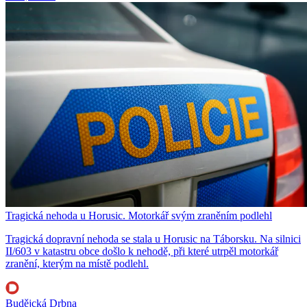
Tragická nehoda u Horusic. Motorkář svým zraněním podlehl
Tragická dopravní nehoda se stala u Horusic na Táborsku. Na silnici
II/603 v katastru obce došlo k nehodě, při které utrpěl motorkář
zranění, kterým na místě podlehl.
Budějcká Drbna