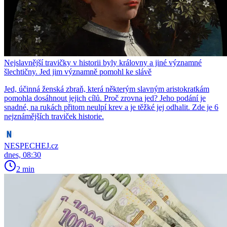
Nejslavnější travičky v historii byly královny a jiné významné
šlechtičny. Jed jim významně pomohl ke slávě
Jed, účinná ženská zbraň, která některým slavným aristokratkám
pomohla dosáhnout jejich cílů. Proč zrovna jed? Jeho podání je
snadné, na rukách přitom neulpí krev a je těžké jej odhalit. Zde je 6
nejznámějších traviček historie.
NESPECHEJ.cz
dnes, 08:30
2 min