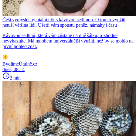
Češi vymysleli geniální trik s kávovou sedlinou. O tomto využití
netuší většina lidí. Ušetří vám spoustu peněz, námahy i času
Kávovou sedlinu, která vám zůstane na dně šálku, rozhodně
nevyhazujte. Má mnohem univerzálnější využití, než by se mohlo na
první pohled zdát.
BydlímeÚtulně.cz
dnes, 08:14
2 min