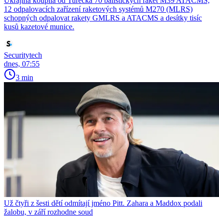
Ukrajina koupila od Turecka 70 balistických raket M39 ATACMS,
12 odpalovacích zařízení raketových systémů M270 (MLRS)
schopných odpalovat rakety GMLRS a ATACMS a desítky tisíc
kusů kazetové munice.
Securitytech
dnes, 07:55
3 min
Už čtyři z šesti dětí odmítají jméno Pitt. Zahara a Maddox podali
žalobu, v září rozhodne soud