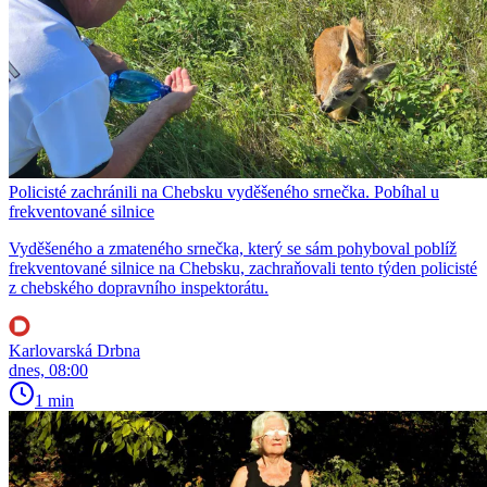
Policisté zachránili na Chebsku vyděšeného srnečka. Pobíhal u
frekventované silnice
Vyděšeného a zmateného srnečka, který se sám pohyboval poblíž
frekventované silnice na Chebsku, zachraňovali tento týden policisté
z chebského dopravního inspektorátu.
Karlovarská Drbna
dnes, 08:00
1 min