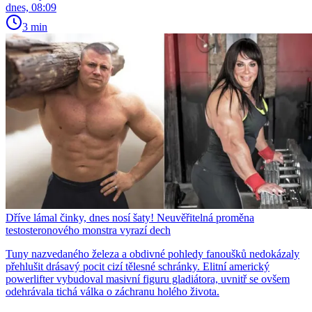
dnes, 08:09
3 min
Dříve lámal činky, dnes nosí šaty! Neuvěřitelná proměna
testosteronového monstra vyrazí dech
Tuny nazvedaného železa a obdivné pohledy fanoušků nedokázaly
přehlušit drásavý pocit cizí tělesné schránky. Elitní americký
powerlifter vybudoval masivní figuru gladiátora, uvnitř se ovšem
odehrávala tichá válka o záchranu holého života.