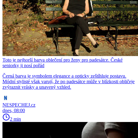
Toto je nejhorší barva oblečení pro ženy pro padesátce. České
seniorky ji nosí pořád
Černá barva je symbolem elegance a opticky zeštíhluje postavu.
Módní stylisté však varují, že po padesátce může v blízkosti obličeje
zvýraznit vrásky a unavený vzhled.
NESPECHEJ.cz
dnes, 08:00
2 min