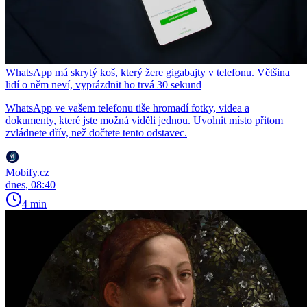
WhatsApp má skrytý koš, který žere gigabajty v telefonu. Většina
lidí o něm neví, vyprázdnit ho trvá 30 sekund
WhatsApp ve vašem telefonu tiše hromadí fotky, videa a
dokumenty, které jste možná viděli jednou. Uvolnit místo přitom
zvládnete dřív, než dočtete tento odstavec.
Mobify.cz
dnes, 08:40
4 min