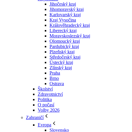
Jihočeský kraj
Jihomoravský kraj
Karlovarský kraj
Kraj Vysočina
Králověhradecký kraj
Liberecký kraj
Moravskoslezský kraj
Olomoucký kraj
Pardubický kraj
Plzeňský kraj
Středočeský kraj
Ústecký kraj
Zlínský kraj
Praha
Brno
Ostrava
Školství
Zdravotnictví
Politika
O počasí
Volby 2026
Zahraničí
Evropa
Slovensko