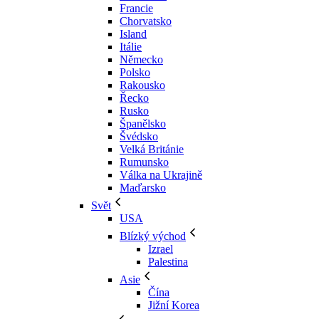
Francie
Chorvatsko
Island
Itálie
Německo
Polsko
Rakousko
Řecko
Rusko
Španělsko
Švédsko
Velká Británie
Rumunsko
Válka na Ukrajině
Maďarsko
Svět
USA
Blízký východ
Izrael
Palestina
Asie
Čína
Jižní Korea