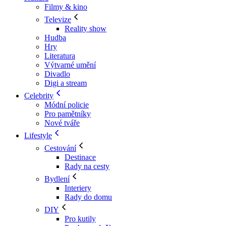
Filmy & kino
Televize
Reality show
Hudba
Hry
Literatura
Výtvarné umění
Divadlo
Digi a stream
Celebrity
Módní policie
Pro pamětníky
Nové tváře
Lifestyle
Cestování
Destinace
Rady na cesty
Bydlení
Interiery
Rady do domu
DIY
Pro kutily