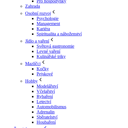
Pro hospodyňky
Zahrada
Osobní rozvoj
Psychologie
Management
Kariéra
Spiritualita a náboženství
Jídlo a vaření
Světová gastronomie
Levné vaření
Kulinářské triky
Mazlíčci
Kočky
Pejskové
Hobby
Modelářství
Včelařství
Rybaření
Letectví
Automobilismus
Adrenalin
Sběratelství
Houbaření