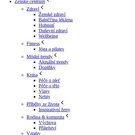
Ženské centrum
Zdraví
Ženské zdraví
Babiččina lékárna
Hubnutí
Duševní zdraví
Wellbeing
Fitness
Jóga a pilates
Módní trendy
Aktuální trendy
Doplňky
Krása
Péče o pleť
Péče o tělo
Vlasy
Nehty
Příběhy ze života
Inspirativní ženy
Rodina & komunita
Výchova
Přátelství
Vztahy