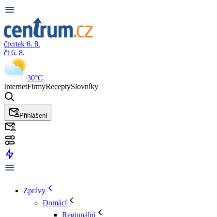
čtvrtek 6. 8.
čt 6. 8.
30°C
Internet
Firmy
Recepty
Slovníky
Přihlášení
Zprávy
Domácí
Regionální