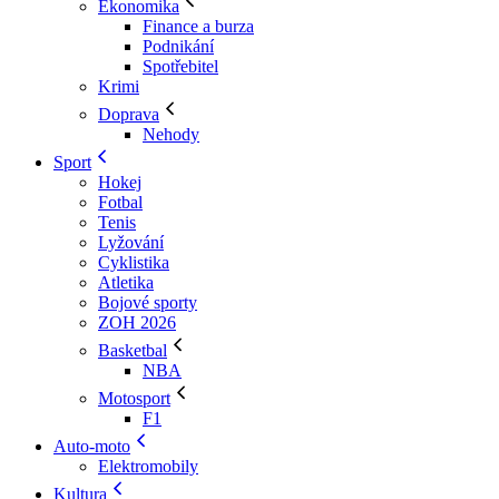
Ekonomika
Finance a burza
Podnikání
Spotřebitel
Krimi
Doprava
Nehody
Sport
Hokej
Fotbal
Tenis
Lyžování
Cyklistika
Atletika
Bojové sporty
ZOH 2026
Basketbal
NBA
Motosport
F1
Auto-moto
Elektromobily
Kultura