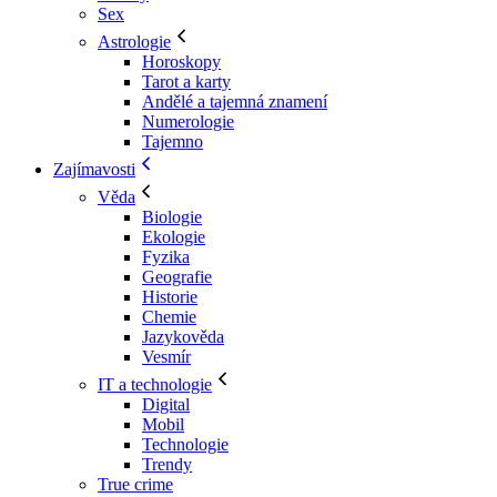
Sex
Astrologie
Horoskopy
Tarot a karty
Andělé a tajemná znamení
Numerologie
Tajemno
Zajímavosti
Věda
Biologie
Ekologie
Fyzika
Geografie
Historie
Chemie
Jazykověda
Vesmír
IT a technologie
Digital
Mobil
Technologie
Trendy
True crime