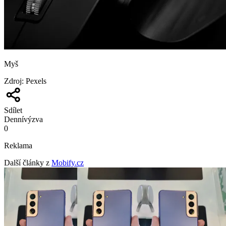
Myš
Zdroj
:
Pexels
Sdílet
Denní
výzva
0
Reklama
Další články z
Mobify.cz