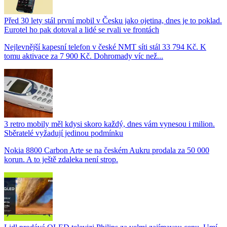
Před 30 lety stál první mobil v Česku jako ojetina, dnes je to poklad.
Eurotel ho pak dotoval a lidé se rvali ve frontách
Nejlevnější kapesní telefon v české NMT síti stál 33 794 Kč. K
tomu aktivace za 7 900 Kč. Dohromady víc než...
3 retro mobily měl kdysi skoro každý, dnes vám vynesou i milion.
Sběratelé vyžadují jedinou podmínku
Nokia 8800 Carbon Arte se na českém Aukru prodala za 50 000
korun. A to ještě zdaleka není strop.