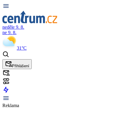
neděle 9. 8.
ne 9. 8.
31°C
Přihlášení
Reklama