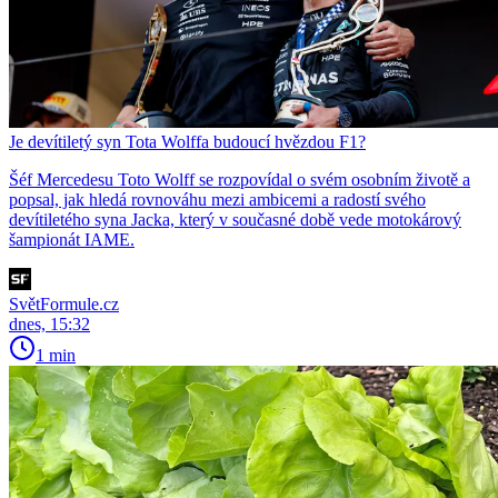
Je devítiletý syn Tota Wolffa budoucí hvězdou F1?
Šéf Mercedesu Toto Wolff se rozpovídal o svém osobním životě a
popsal, jak hledá rovnováhu mezi ambicemi a radostí svého
devítiletého syna Jacka, který v současné době vede motokárový
šampionát IAME.
SvětFormule.cz
dnes, 15:32
1 min