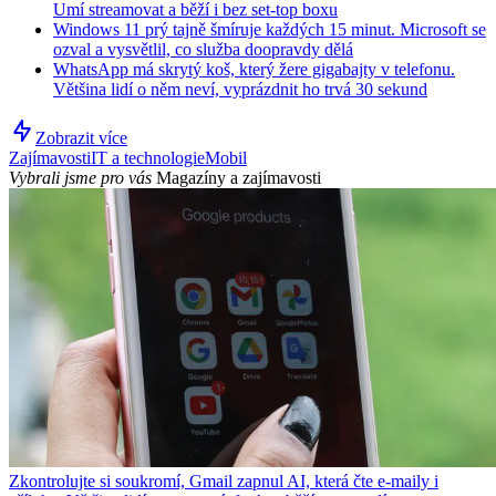
Umí streamovat a běží i bez set-top boxu
Windows 11 prý tajně šmíruje každých 15 minut. Microsoft se
ozval a vysvětlil, co služba doopravdy dělá
WhatsApp má skrytý koš, který žere gigabajty v telefonu.
Většina lidí o něm neví, vyprázdnit ho trvá 30 sekund
Zobrazit více
Zajímavosti
IT a technologie
Mobil
Vybrali jsme pro vás
Magazíny a zajímavosti
Zkontrolujte si soukromí, Gmail zapnul AI, která čte e-maily i