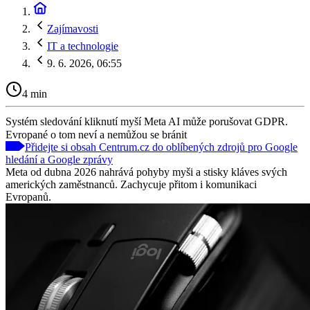
Zajímavosti
IT a technologie
9. 6. 2026, 06:55
4 min
Systém sledování kliknutí myší Meta AI může porušovat GDPR.
Evropané o tom neví a nemůžou se bránit
Přidejte si obsah Centrum.cz do oblíbených zdrojů pro Google
hledání a Google zprávy
Meta od dubna 2026 nahrává pohyby myši a stisky kláves svých
amerických zaměstnanců. Zachycuje přitom i komunikaci
Evropanů.