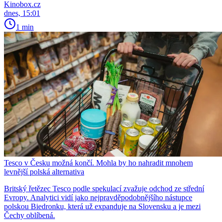
Kinobox.cz
dnes, 15:01
1 min
Tesco v Česku možná končí. Mohla by ho nahradit mnohem
levnější polská alternativa
Britský řetězec Tesco podle spekulací zvažuje odchod ze střední
Evropy. Analytici vidí jako nejpravděpodobnějšího nástupce
polskou Biedronku, která už expanduje na Slovensku a je mezi
Čechy oblíbená.