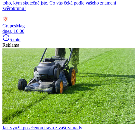
toho, kým skutečně jste. Co vás čeká podle vašeho znamení
zvěrokruhu?
GrapesMag
dnes, 16:00
5 min
Reklama
Jak využít posečenou trávu z vaší zahrady