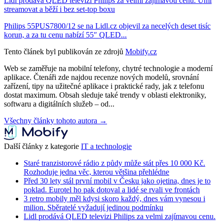
Lidl prodává QLED televizi Philips za velmi zajímavou cenu. Umí
streamovat a běží i bez set-top boxu
Philips 55PUS7800/12 se na Lidl.cz objevil za necelých deset tisíc
korun, a za tu cenu nabízí 55″ QLED...
Tento článek byl publikován ze zdrojů
Mobify.cz
Web se zaměřuje na mobilní telefony, chytré technologie a moderní
aplikace. Čtenáři zde najdou recenze nových modelů, srovnání
zařízení, tipy na užitečné aplikace i praktické rady, jak z telefonu
dostat maximum. Obsah sleduje také trendy v oblasti elektroniky,
softwaru a digitálních služeb – od...
Všechny články tohoto autora →
Další články z kategorie
IT a technologie
Staré tranzistorové rádio z půdy může stát přes 10 000 Kč.
Rozhoduje jedna věc, kterou většina přehlédne
Před 30 lety stál první mobil v Česku jako ojetina, dnes je to
poklad. Eurotel ho pak dotoval a lidé se rvali ve frontách
3 retro mobily měl kdysi skoro každý, dnes vám vynesou i
milion. Sběratelé vyžadují jedinou podmínku
Lidl prodává QLED televizi Philips za velmi zajímavou cenu.