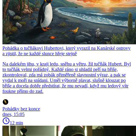
Pohádka o tučňákovi Hubertovi, který vyrazil na Kanárské ostrovy
a zjistil, že ne každé slunce hřeje stejně
Na dalekém jihu, v kraji ledu, sněhu a větru, žil tučňák Hubert. Byl
to tučňák velmi pořádný. Každé ráno si uhladil peří na břiše,
zkontroloval, zda má zobák přiměřeně slavnostní výraz, a pak se
vydal k moři na snídani. Uměl výborně plavat, slušně klouzat po
břiše a docela dobře předstírat, že mu nevadí, když mu ledový vítr
foukne přímo do zad.
Pohádky bez konce
dnes, 15:05
12 min