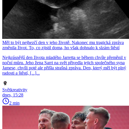
Měl to být nejhezčí den v jeho životě. Nakonec mu tragická zpráva
změnila život. To, co zjistil doma, ho však dohnalo k slzám štěstí
Nejkrásnější den života mladého Jarretta se během chvíle přeměnil v
noční můru. Jeho žena Sarri na svět přivedla jejich společného syna
Jamese, chvíli poté ale přišla strašná zpráva. Den, který měl být plný
radosti a štěstí, [...]...
Světkreativity
dnes, 15:28
2 min