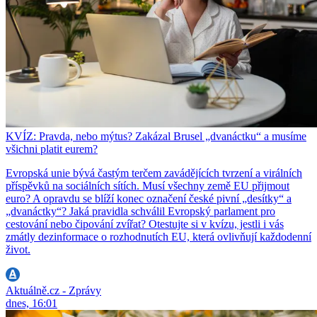
KVÍZ: Pravda, nebo mýtus? Zakázal Brusel „dvanáctku“ a musíme
všichni platit eurem?
Evropská unie bývá častým terčem zavádějících tvrzení a virálních
příspěvků na sociálních sítích. Musí všechny země EU přijmout
euro? A opravdu se blíží konec označení české pivní „desítky“ a
„dvanáctky“? Jaká pravidla schválil Evropský parlament pro
cestování nebo čipování zvířat? Otestujte si v kvízu, jestli i vás
zmátly dezinformace o rozhodnutích EU, která ovlivňují každodenní
život.
Aktuálně.cz - Zprávy
dnes, 16:01