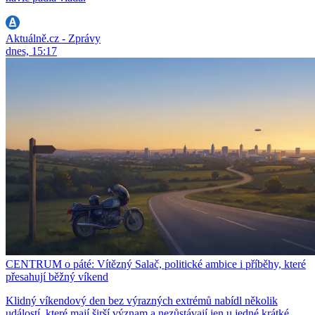
Aktuálně.cz - Zprávy
dnes, 15:17
CENTRUM o páté: Vítězný Salač, politické ambice i příběhy, které
přesahují běžný víkend
Klidný víkendový den bez výrazných extrémů nabídl několik
událostí, které mají širší význam a nezůstávají jen u jedné krátké