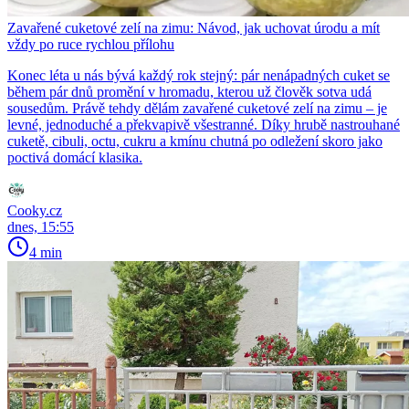
Zavařené cuketové zelí na zimu: Návod, jak uchovat úrodu a mít
vždy po ruce rychlou přílohu
Konec léta u nás bývá každý rok stejný: pár nenápadných cuket se
během pár dnů promění v hromadu, kterou už člověk sotva udá
sousedům. Právě tehdy dělám zavařené cuketové zelí na zimu – je
levné, jednoduché a překvapivě všestranné. Díky hrubě nastrouhané
cuketě, cibuli, octu, cukru a kmínu chutná po odležení skoro jako
poctivá domácí klasika.
Cooky.cz
dnes, 15:55
4 min