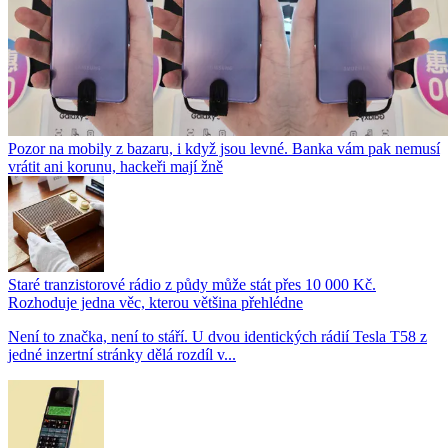
Pozor na mobily z bazaru, i když jsou levné. Banka vám pak nemusí
vrátit ani korunu, hackeři mají žně
Staré tranzistorové rádio z půdy může stát přes 10 000 Kč.
Rozhoduje jedna věc, kterou většina přehlédne
Není to značka, není to stáří. U dvou identických rádií Tesla T58 z
jedné inzertní stránky dělá rozdíl v...