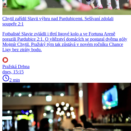
Chytil zařídil Slavii výhru nad Pardubicemi. Sešívaní zdolali
soupeře 2:1
Fotbalisté Slavie zvládli i třetí ligové kolo a ve Fortuna Areně
porazili Pardubice 2:1. O vítězství domácích se postaral dvěma góly
Mojmír Chytil. Pražský tým tak zůstává v novém ročníku Chance
Ligy bez ztráty bodu.
Pražská Drbna
dnes, 15:15
2 min