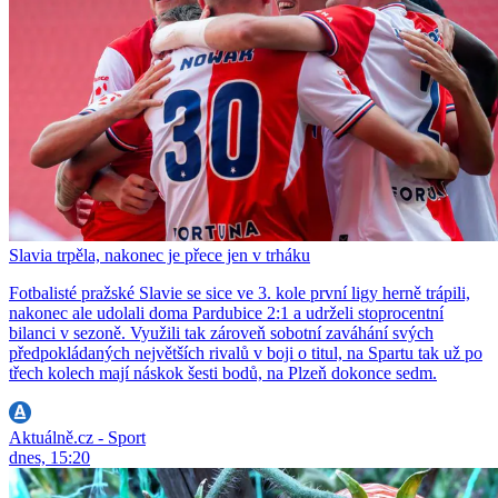
Slavia trpěla, nakonec je přece jen v trháku
Fotbalisté pražské Slavie se sice ve 3. kole první ligy herně trápili,
nakonec ale udolali doma Pardubice 2:1 a udrželi stoprocentní
bilanci v sezoně. Využili tak zároveň sobotní zaváhání svých
předpokládaných největších rivalů v boji o titul, na Spartu tak už po
třech kolech mají náskok šesti bodů, na Plzeň dokonce sedm.
Aktuálně.cz - Sport
dnes, 15:20