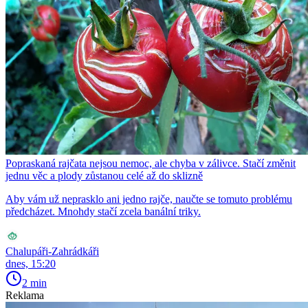
Popraskaná rajčata nejsou nemoc, ale chyba v zálivce. Stačí změnit
jednu věc a plody zůstanou celé až do sklizně
Aby vám už neprasklo ani jedno rajče, naučte se tomuto problému
předcházet. Mnohdy stačí zcela banální triky.
Chalupáři-Zahrádkáři
dnes, 15:20
2 min
Reklama