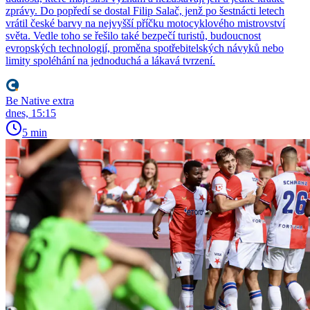
zprávy. Do popředí se dostal Filip Salač, jenž po šestnácti letech
vrátil české barvy na nejvyšší příčku motocyklového mistrovství
světa. Vedle toho se řešilo také bezpečí turistů, budoucnost
evropských technologií, proměna spotřebitelských návyků nebo
limity spoléhání na jednoduchá a lákavá tvrzení.
Be Native extra
dnes, 15:15
5 min