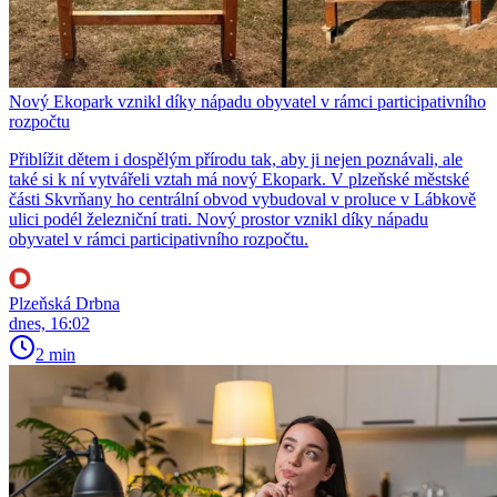
Nový Ekopark vznikl díky nápadu obyvatel v rámci participativního
rozpočtu
Přiblížit dětem i dospělým přírodu tak, aby ji nejen poznávali, ale
také si k ní vytvářeli vztah má nový Ekopark. V plzeňské městské
části Skvrňany ho centrální obvod vybudoval v proluce v Lábkově
ulici podél železniční trati. Nový prostor vznikl díky nápadu
obyvatel v rámci participativního rozpočtu.
Plzeňská Drbna
dnes, 16:02
2 min