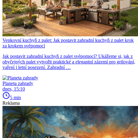
Venkovní kuchyň z palet: Jak postavit zahradní kuchyň z palet krok
za krokem svépomocí
Jak postavit zahradní kuchyň z palet svépomocí? Ukážeme si, jak z
obyčejných palet vytvořit praktické a elegantní zázemí pro grilování,
vaření i letní posezení. Zahradní …
Planeta zahrady
dnes, 15:10
5 min
Reklama