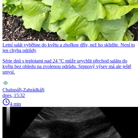
Letní salát vyběhne do květu a zhořkne dřív, než ho sklidíte. Není to
jen chyba odrůdy
Série dnů s teplotami nad 24 °C může urychlit přechod salátu do
květu bez ohledu na zvolenou odrůdu. Srpnový výsev má ale ještě
smysl.
Chalupáři-Zahrádkáři
dnes, 15:32
4 min