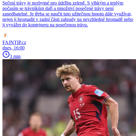
Sečení trávy je nezbytné pro údržbu zeleně. S vlhkým a teplým
počasím se trávníkům daří a množství posečené trávy není
zanedbatelné. Je třeba se naučit tuto užitečnou hmotu dále využívat,
nejen ji hromadit v zadní části zahrady na nevzhledné hromadě nebo
ji vyvážet do kontejneru na posečenou trávu.
FAJNTIP.cz
dnes, 16:00
3 min