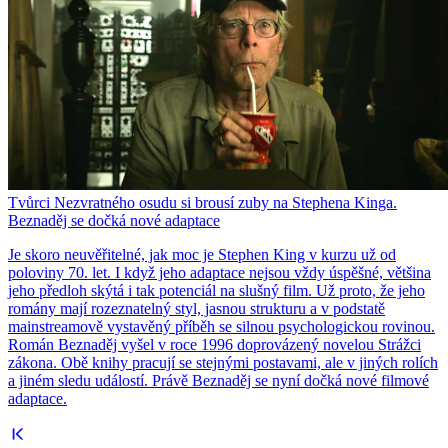
Tvůrci Nezvratného osudu si brousí zuby na Stephena Kinga.
Beznaděj se dočká nové adaptace
Je skoro neuvěřitelné, jak moc je Stephen King v kurzu už od
poloviny 70. let. I když jeho adaptace nejsou vždy úspěšné, většina
jeho předloh skýtá i tak potenciál na slušný film. Už proto, že jeho
romány mají rozeznatelný styl, jasnou strukturu a v podstatě
mainstreamově vystavěný příběh se silnou psychologickou rovinou.
Román Beznaděj vyšel v roce 1996 doprovázený novelou Strážci
zákona. Obě knihy pracují se stejnými postavami, ale v jiných rolích
a jiném sledu událostí. Právě Beznaděj se nyní dočká nové filmové
adaptace.