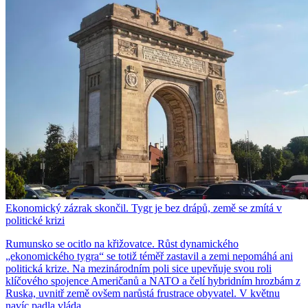
Ekonomický zázrak skončil. Tygr je bez drápů, země se zmítá v
politické krizi
Rumunsko se ocitlo na křižovatce. Růst dynamického
„ekonomického tygra“ se totiž téměř zastavil a zemi nepomáhá ani
politická krize. Na mezinárodním poli sice upevňuje svou roli
klíčového spojence Američanů a NATO a čelí hybridním hrozbám z
Ruska, uvnitř země ovšem narůstá frustrace obyvatel. V květnu
navíc padla vláda.