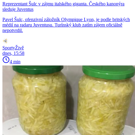
Reprezentant Šulc v zájmu italského giganta. Českého kanonýra
sleduje Juventus
Pavel Šulc, ofenzivní záložník Olympique Lyon, je podle britských
médií na radaru Juventusu. Turínský klub zatím zájem oficiálně
nepotvrdil.
SportyŽivě
dnes, 15:58
4 min