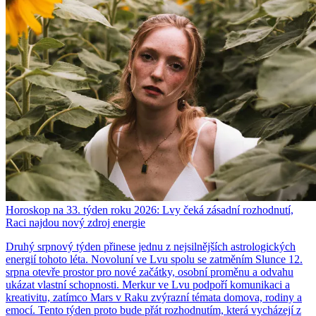
Horoskop na 33. týden roku 2026: Lvy čeká zásadní rozhodnutí,
Raci najdou nový zdroj energie
Druhý srpnový týden přinese jednu z nejsilnějších astrologických
energií tohoto léta. Novoluní ve Lvu spolu se zatměním Slunce 12.
srpna otevře prostor pro nové začátky, osobní proměnu a odvahu
ukázat vlastní schopnosti. Merkur ve Lvu podpoří komunikaci a
kreativitu, zatímco Mars v Raku zvýrazní témata domova, rodiny a
emocí. Tento týden proto bude přát rozhodnutím, která vycházejí z