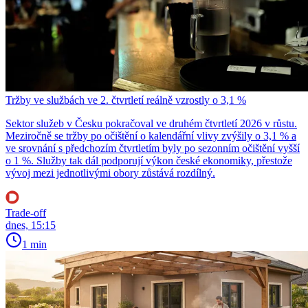
Tržby ve službách ve 2. čtvrtletí reálně vzrostly o 3,1 %
Sektor služeb v Česku pokračoval ve druhém čtvrtletí 2026 v růstu.
Meziročně se tržby po očištění o kalendářní vlivy zvýšily o 3,1 % a
ve srovnání s předchozím čtvrtletím byly po sezonním očištění vyšší
o 1 %. Služby tak dál podporují výkon české ekonomiky, přestože
vývoj mezi jednotlivými obory zůstává rozdílný.
Trade-off
dnes, 15:15
1 min