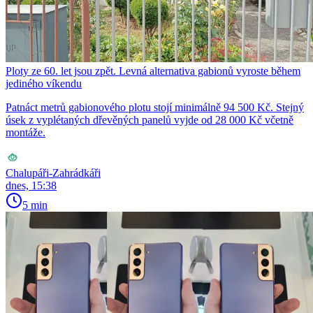
Ploty ze 60. let jsou zpět. Levná alternativa gabionů vyroste během
jediného víkendu
Patnáct metrů gabionového plotu stojí minimálně 94 500 Kč. Stejný
úsek z vyplétaných dřevěných panelů vyjde od 28 000 Kč včetně
montáže.
Chalupáři-Zahrádkáři
dnes, 15:38
5 min