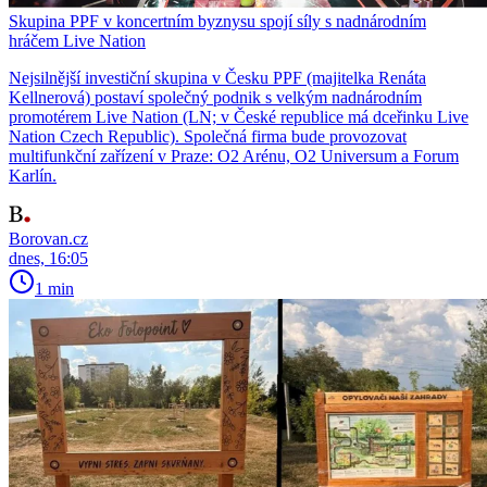
Skupina PPF v koncertním byznysu spojí síly s nadnárodním
hráčem Live Nation
Nejsilnější investiční skupina v Česku PPF (majitelka Renáta
Kellnerová) postaví společný podnik s velkým nadnárodním
promotérem Live Nation (LN; v České republice má dceřinku Live
Nation Czech Republic). Společná firma bude provozovat
multifunkční zařízení v Praze: O2 Arénu, O2 Universum a Forum
Karlín.
Borovan.cz
dnes, 16:05
1 min