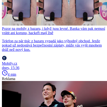
Pozor na mobily z bazaru, i když jsou levné. Banka vám pak nemusí
vrátit ani korunu, hackeři mají žně
Telefon za pár tisíc z bazaru vypadá jako výhodný obchod. Jenže
pokud už nedostává bezpečnostní záplaty, může vás vyjít mnohem
dráž než nový kus.
Mobify.cz
dnes, 15:36
4 min
Reklama