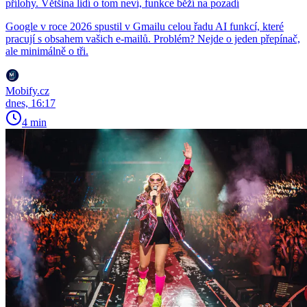
přílohy. Většina lidí o tom neví, funkce běží na pozadí
Google v roce 2026 spustil v Gmailu celou řadu AI funkcí, které
pracují s obsahem vašich e-mailů. Problém? Nejde o jeden přepínač,
ale minimálně o tři.
Mobify.cz
dnes, 16:17
4 min