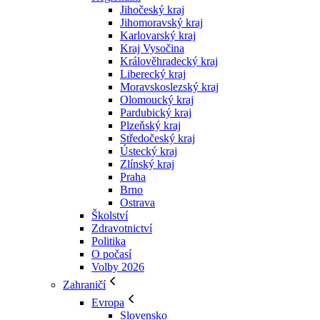
Jihočeský kraj
Jihomoravský kraj
Karlovarský kraj
Kraj Vysočina
Králověhradecký kraj
Liberecký kraj
Moravskoslezský kraj
Olomoucký kraj
Pardubický kraj
Plzeňský kraj
Středočeský kraj
Ústecký kraj
Zlínský kraj
Praha
Brno
Ostrava
Školství
Zdravotnictví
Politika
O počasí
Volby 2026
Zahraničí
Evropa
Slovensko