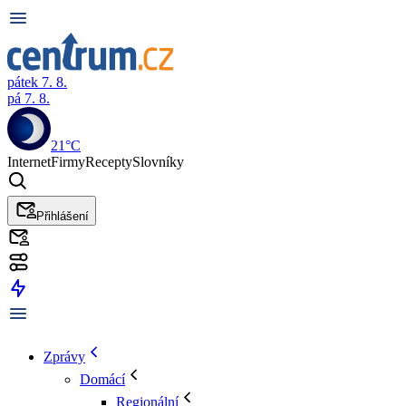
pátek 7. 8.
pá 7. 8.
21°C
Internet
Firmy
Recepty
Slovníky
Přihlášení
Zprávy
Domácí
Regionální