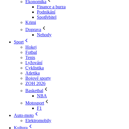
Ekonomika
Finance a burza
Podnikání
Spotřebitel
Krimi
Doprava
Nehody
Sport
Hokej
Fotbal
Tenis
Lyžování
Cyklistika
Atletika
Bojové sporty
ZOH 2026
Basketbal
NBA
Motosport
F1
Auto-moto
Elektromobily
Kultura