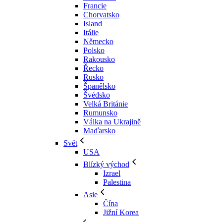
Francie
Chorvatsko
Island
Itálie
Německo
Polsko
Rakousko
Řecko
Rusko
Španělsko
Švédsko
Velká Británie
Rumunsko
Válka na Ukrajině
Maďarsko
Svět
USA
Blízký východ
Izrael
Palestina
Asie
Čína
Jižní Korea