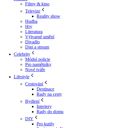
Filmy & kino
Televize
Reality show
Hudba
Hry
Literatura
Výtvarné umění
Divadlo
Digi a stream
Celebrity
Módní policie
Pro pamětníky
Nové tváře
Lifestyle
Cestování
Destinace
Rady na cesty
Bydlení
Interiery
Rady do domu
DIY
Pro kutily