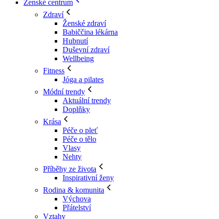
Ženské centrum
Zdraví
Ženské zdraví
Babiččina lékárna
Hubnutí
Duševní zdraví
Wellbeing
Fitness
Jóga a pilates
Módní trendy
Aktuální trendy
Doplňky
Krása
Péče o pleť
Péče o tělo
Vlasy
Nehty
Příběhy ze života
Inspirativní ženy
Rodina & komunita
Výchova
Přátelství
Vztahy