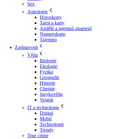
Sex
Astrologie
Horoskopy
Tarot a karty
Andělé a tajemná znamení
Numerologie
Tajemno
Zajímavosti
Věda
Biologie
Ekologie
Fyzika
Geografie
Historie
Chemie
Jazykověda
Vesmír
IT a technologie
Digital
Mobil
Technologie
Trendy
True crime