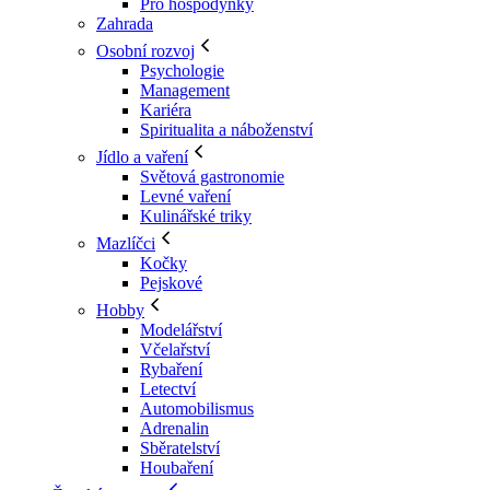
Pro hospodyňky
Zahrada
Osobní rozvoj
Psychologie
Management
Kariéra
Spiritualita a náboženství
Jídlo a vaření
Světová gastronomie
Levné vaření
Kulinářské triky
Mazlíčci
Kočky
Pejskové
Hobby
Modelářství
Včelařství
Rybaření
Letectví
Automobilismus
Adrenalin
Sběratelství
Houbaření