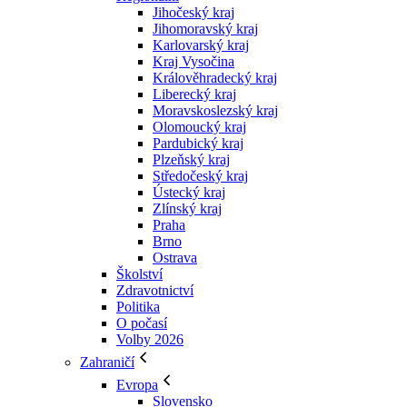
Jihočeský kraj
Jihomoravský kraj
Karlovarský kraj
Kraj Vysočina
Králověhradecký kraj
Liberecký kraj
Moravskoslezský kraj
Olomoucký kraj
Pardubický kraj
Plzeňský kraj
Středočeský kraj
Ústecký kraj
Zlínský kraj
Praha
Brno
Ostrava
Školství
Zdravotnictví
Politika
O počasí
Volby 2026
Zahraničí
Evropa
Slovensko