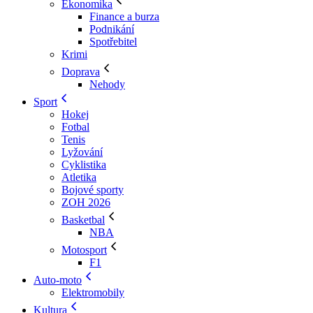
Ekonomika
Finance a burza
Podnikání
Spotřebitel
Krimi
Doprava
Nehody
Sport
Hokej
Fotbal
Tenis
Lyžování
Cyklistika
Atletika
Bojové sporty
ZOH 2026
Basketbal
NBA
Motosport
F1
Auto-moto
Elektromobily
Kultura