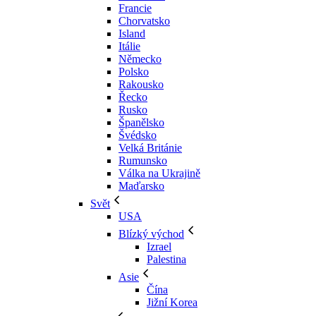
Francie
Chorvatsko
Island
Itálie
Německo
Polsko
Rakousko
Řecko
Rusko
Španělsko
Švédsko
Velká Británie
Rumunsko
Válka na Ukrajině
Maďarsko
Svět
USA
Blízký východ
Izrael
Palestina
Asie
Čína
Jižní Korea