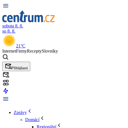
sobota 8. 8.
so 8. 8.
21°C
Internet
Firmy
Recepty
Slovníky
Přihlášení
Zprávy
Domácí
Regionální