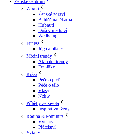
Ženské centrum
Zdraví
Ženské zdraví
Babiččina lékárna
Hubnutí
Duševní zdraví
Wellbeing
Fitness
Jóga a pilates
Módní trendy
Aktuální trendy
Doplňky
Krása
Péče o pleť
Péče o tělo
Vlasy
Nehty
Příběhy ze života
Inspirativní ženy
Rodina & komunita
Výchova
Přátelství
Vztahy