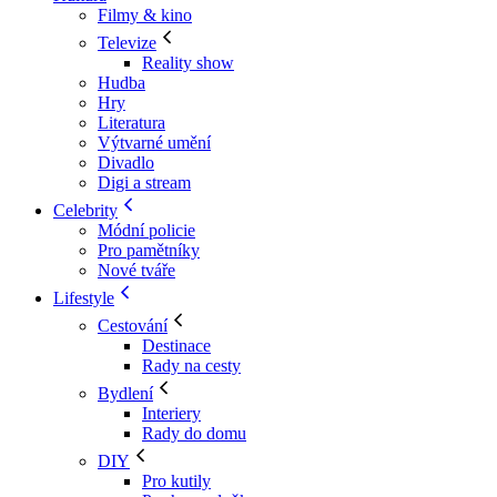
Filmy & kino
Televize
Reality show
Hudba
Hry
Literatura
Výtvarné umění
Divadlo
Digi a stream
Celebrity
Módní policie
Pro pamětníky
Nové tváře
Lifestyle
Cestování
Destinace
Rady na cesty
Bydlení
Interiery
Rady do domu
DIY
Pro kutily