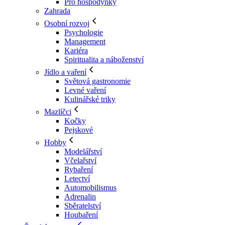
Pro hospodyňky
Zahrada
Osobní rozvoj
Psychologie
Management
Kariéra
Spiritualita a náboženství
Jídlo a vaření
Světová gastronomie
Levné vaření
Kulinářské triky
Mazlíčci
Kočky
Pejskové
Hobby
Modelářství
Včelařství
Rybaření
Letectví
Automobilismus
Adrenalin
Sběratelství
Houbaření