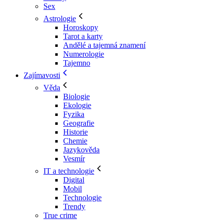
Sex
Astrologie
Horoskopy
Tarot a karty
Andělé a tajemná znamení
Numerologie
Tajemno
Zajímavosti
Věda
Biologie
Ekologie
Fyzika
Geografie
Historie
Chemie
Jazykověda
Vesmír
IT a technologie
Digital
Mobil
Technologie
Trendy
True crime