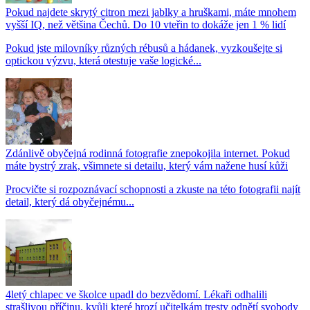
Pokud najdete skrytý citron mezi jablky a hruškami, máte mnohem
vyšší IQ, než většina Čechů. Do 10 vteřin to dokáže jen 1 % lidí
Pokud jste milovníky různých rébusů a hádanek, vyzkoušejte si
optickou výzvu, která otestuje vaše logické...
Zdánlivě obyčejná rodinná fotografie znepokojila internet. Pokud
máte bystrý zrak, všimnete si detailu, který vám nažene husí kůži
Procvičte si rozpoznávací schopnosti a zkuste na této fotografii najít
detail, který dá obyčejnému...
4letý chlapec ve školce upadl do bezvědomí. Lékaři odhalili
strašlivou příčinu, kvůli které hrozí učitelkám tresty odnětí svobody