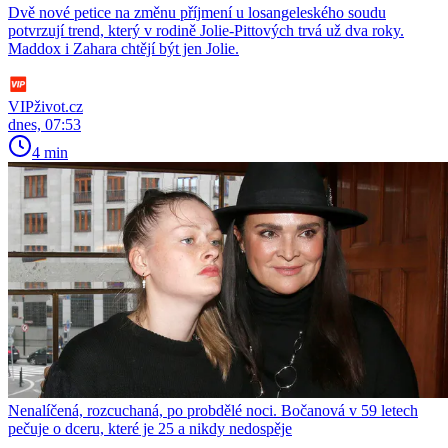
Dvě nové petice na změnu příjmení u losangeleského soudu
potvrzují trend, který v rodině Jolie-Pittových trvá už dva roky.
Maddox i Zahara chtějí být jen Jolie.
VIPživot.cz
dnes, 07:53
4 min
Nenalíčená, rozcuchaná, po probdělé noci. Bočanová v 59 letech
pečuje o dceru, které je 25 a nikdy nedospěje