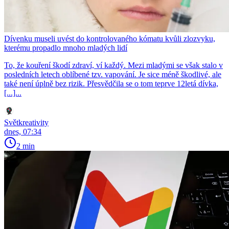
Dívenku museli uvést do kontrolovaného kómatu kvůli zlozvyku,
kterému propadlo mnoho mladých lidí
To, že kouření škodí zdraví, ví každý. Mezi mladými se však stalo v
posledních letech oblíbené tzv. vapování. Je sice méně škodlivé, ale
také není úplně bez rizik. Přesvědčila se o tom teprve 12letá dívka,
[...]...
Světkreativity
dnes, 07:34
2 min