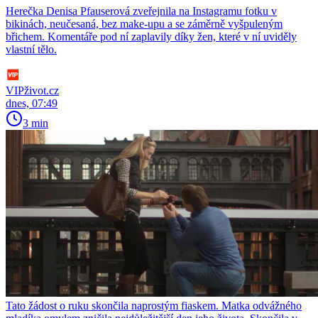
Herečka Denisa Pfauserová zveřejnila na Instagramu fotku v
bikinách, neučesaná, bez make-upu a se záměrně vyšpuleným
břichem. Komentáře pod ní zaplavily díky žen, které v ní uviděly
vlastní tělo.
VIPživot.cz
dnes, 07:49
3 min
Tato žádost o ruku skončila naprostým fiaskem. Matka odvážného