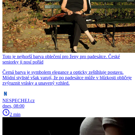
Toto je nejhorší barva oblečení pro ženy pro padesátce. České
seniorky ji nosí pořád
Černá barva je symbolem elegance a opticky zeštíhluje postavu.
Módní stylisté však varují, že po padesátce může v blízkosti obličeje
zvýraznit vrásky a unavený vzhled.
NESPECHEJ.cz
dnes, 08:00
2 min