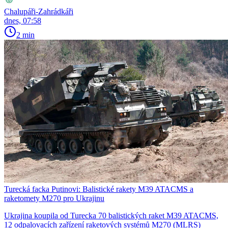
Chalupáři-Zahrádkáři
dnes, 07:58
2 min
Turecká facka Putinovi: Balistické rakety M39 ATACMS a
raketomety M270 pro Ukrajinu
Ukrajina koupila od Turecka 70 balistických raket M39 ATACMS,
12 odpalovacích zařízení raketových systémů M270 (MLRS)