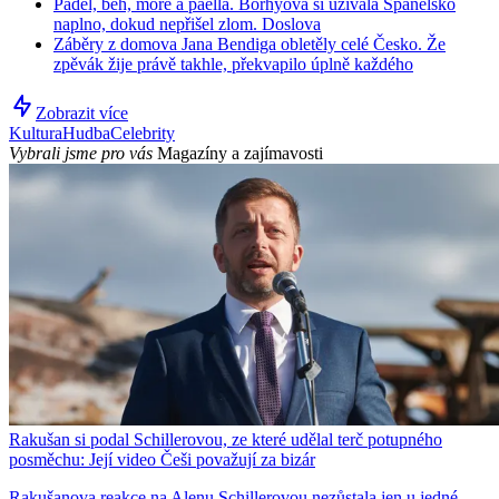
Padel, běh, moře a paella. Borhyová si užívala Španělsko
naplno, dokud nepřišel zlom. Doslova
Záběry z domova Jana Bendiga obletěly celé Česko. Že
zpěvák žije právě takhle, překvapilo úplně každého
Zobrazit více
Kultura
Hudba
Celebrity
Vybrali jsme pro vás
Magazíny a zajímavosti
Rakušan si podal Schillerovou, ze které udělal terč potupného
posměchu: Její video Češi považují za bizár
Rakušanova reakce na Alenu Schillerovou nezůstala jen u jedné