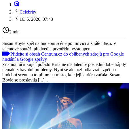
Celebrity
16. 6. 2026, 07:43
2 min
Susan Boyle zpět na hudební scéně po mrtvici a ztrátě hlasu. V
talentové soutěži předvedla prvotřídní vystoupení
Přidejte si obsah Centrum.cz do oblíbených zdrojů pro Google
hledání a Google zprávy
Známou účinkující pořadu Británie má talent v poslední době trápily
nemalé zdravotní problémy. Nyní se ale rozhodla vrátit zpět na
hudební scénu, a to přímo na místo, kde její kariéra začala. Susan
Boyle se proslavila [...]...