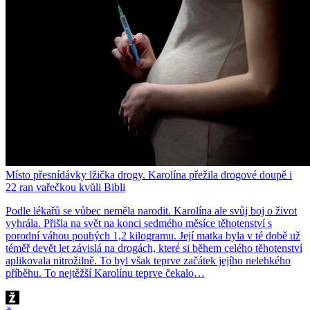
Místo přesnídávky lžička drogy. Karolína přežila drogové doupě i
22 ran vařečkou kvůli Bibli
Podle lékařů se vůbec neměla narodit. Karolína ale svůj boj o život
vyhrála. Přišla na svět na konci sedmého měsíce těhotenství s
porodní váhou pouhých 1,2 kilogramu. Její matka byla v té době už
téměř devět let závislá na drogách, které si během celého těhotenství
aplikovala nitrožilně. To byl však teprve začátek jejího nelehkého
příběhu. To nejtěžší Karolínu teprve čekalo…