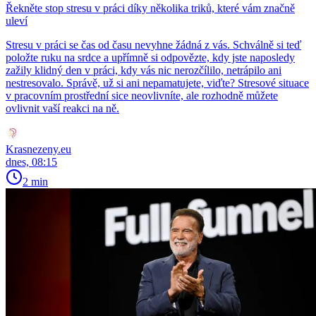
Řekněte stop stresu v práci díky několika triků, které vám značně
uleví
Stresu v práci se čas od času nevyhne žádná z vás. Schválně si teď
položte ruku na srdce a upřímně si odpovězte, kdy jste naposledy
zažily klidný den v práci, kdy vás nic nerozčílilo, netrápilo ani
nestresovalo. Správě, už si ani nepamatujete, viďte? Stresové situace
v pracovním prostřední sice neovlivníte, ale rozhodně můžete
ovlivnit vaší reakci na ně.
Krasnezeny.eu
dnes, 08:15
2 min