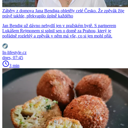
Záběry z domova Jana Bendiga obletěly celé Česko. Že zpěvák žije
právě takhle, překvapilo úplně každého
Jan Bendig už dávno nebydlí jen v pražském bytě. S partnerem
Lukášem Rejmonem si splnil sen o domě za Prahou, který je
pořádně rozlehlý a zpěvák v něm má vše, co si jen mohl přát.
In-lifestyle.cz
dnes, 07:45
3 min