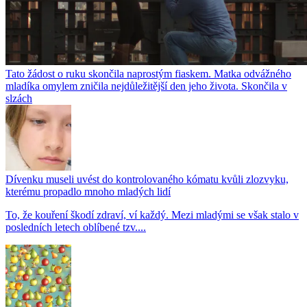
Tato žádost o ruku skončila naprostým fiaskem. Matka odvážného
mladíka omylem zničila nejdůležitější den jeho života. Skončila v
slzách
Dívenku museli uvést do kontrolovaného kómatu kvůli zlozvyku,
kterému propadlo mnoho mladých lidí
To, že kouření škodí zdraví, ví každý. Mezi mladými se však stalo v
posledních letech oblíbené tzv....