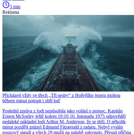
3 min
Reklama
Přicházejí vždy ve třech „Tři sestry“ z Hořejšího jezera mohou
během minut potopit i obří loď
Poslední zpráva z lodi nepůsobila jako volání o pomoc. Kapitán
Ernest McSorley ještě kolem 19:10 10. listopadu 1975 odpověděl
nedaleké nákladní lodi Arthur M. Anderson, že se drží. O několik
minut později zmizel Edmund Fitzgerald z radaru. Nebyl vyslán
nouzový signál a všech 29 mužů na palubě zahynulo. Přesná příčina