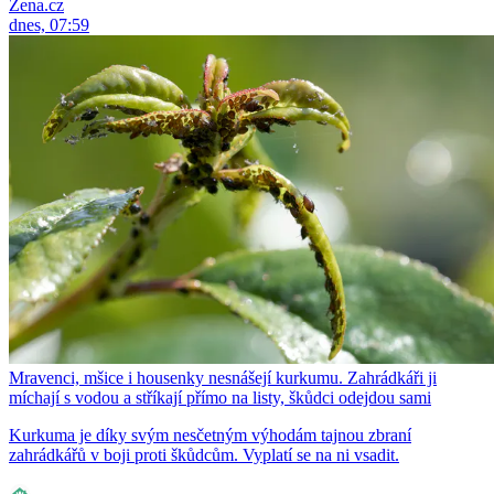
Žena.cz
dnes, 07:59
Mravenci, mšice i housenky nesnášejí kurkumu. Zahrádkáři ji
míchají s vodou a stříkají přímo na listy, škůdci odejdou sami
Kurkuma je díky svým nesčetným výhodám tajnou zbraní
zahrádkářů v boji proti škůdcům. Vyplatí se na ni vsadit.