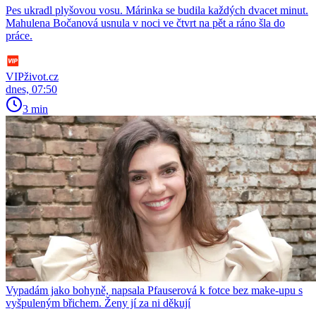
Pes ukradl plyšovou vosu. Márinka se budila každých dvacet minut.
Mahulena Bočanová usnula v noci ve čtvrt na pět a ráno šla do
práce.
VIPživot.cz
dnes, 07:50
3 min
Vypadám jako bohyně, napsala Pfauserová k fotce bez make-upu s
vyšpuleným břichem. Ženy jí za ni děkují