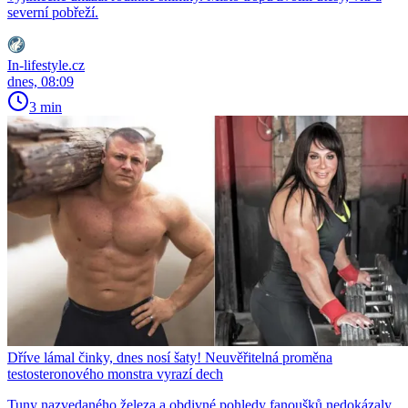
severní pobřeží.
In-lifestyle.cz
dnes, 08:09
3 min
Dříve lámal činky, dnes nosí šaty! Neuvěřitelná proměna
testosteronového monstra vyrazí dech
Tuny nazvedaného železa a obdivné pohledy fanoušků nedokázaly