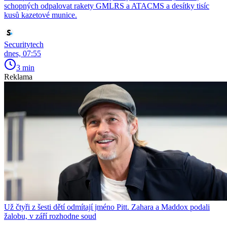
schopných odpalovat rakety GMLRS a ATACMS a desítky tisíc
kusů kazetové munice.
Securitytech
dnes, 07:55
3 min
Reklama
Už čtyři z šesti dětí odmítají jméno Pitt. Zahara a Maddox podali
žalobu, v září rozhodne soud