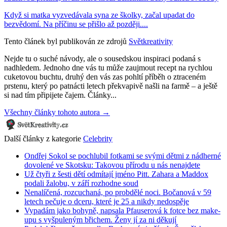
Když si matka vyzvedávala syna ze školky, začal upadat do
bezvědomí. Na příčinu se přišlo až později....
Tento článek byl publikován ze zdrojů
Světkreativity
Nejde tu o suché návody, ale o sousedskou inspiraci podaná s
nadhledem. Jednoho dne vás tu může zaujmout recept na rychlou
cuketovou buchtu, druhý den vás zas pohltí příběh o ztraceném
prstenu, který po patnácti letech překvapivě našli na farmě – a ještě
si nad tím připijete čajem. Články...
Všechny články tohoto autora →
Další články z kategorie
Celebrity
Ondřej Sokol se pochlubil fotkami se svými dětmi z nádherné
dovolené ve Skotsku: Takovou přírodu u nás nenajdete
Už čtyři z šesti dětí odmítají jméno Pitt. Zahara a Maddox
podali žalobu, v září rozhodne soud
Nenalíčená, rozcuchaná, po probdělé noci. Bočanová v 59
letech pečuje o dceru, které je 25 a nikdy nedospěje
Vypadám jako bohyně, napsala Pfauserová k fotce bez make-
upu s vyšpuleným břichem. Ženy jí za ni děkují