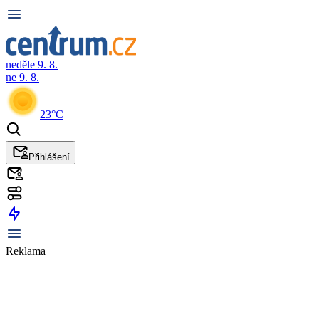
neděle 9. 8.
ne 9. 8.
23°C
Přihlášení
Reklama