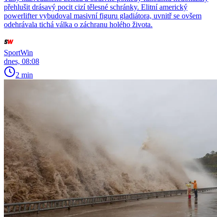
přehlušit drásavý pocit cizí tělesné schránky. Elitní americký
powerlifter vybudoval masivní figuru gladiátora, uvnitř se ovšem
odehrávala tichá válka o záchranu holého života.
SportWin
dnes, 08:08
2 min