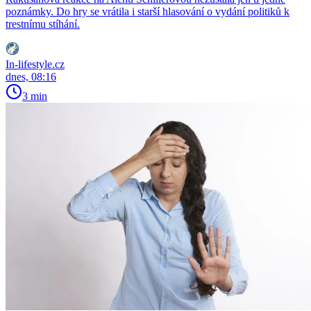
poznámky. Do hry se vrátila i starší hlasování o vydání politiků k
trestnímu stíhání.
In-lifestyle.cz
dnes, 08:16
3 min