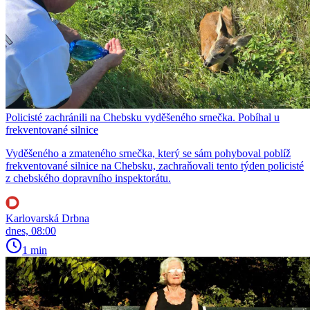
Policisté zachránili na Chebsku vyděšeného srnečka. Pobíhal u
frekventované silnice
Vyděšeného a zmateného srnečka, který se sám pohyboval poblíž
frekventované silnice na Chebsku, zachraňovali tento týden policisté
z chebského dopravního inspektorátu.
Karlovarská Drbna
dnes, 08:00
1 min