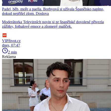
Padel, běh, moře a paella. Borhyová si užívala Španělsko naplno,
dokud nepřišel zlom. Doslova
Moderátorka Televizních novin si ze španělské dovolené přivezla
zážitky, fotbalové emoce a zlomený malíček.
VIPživot.cz
dnes, 07:47
2 min
Reklama