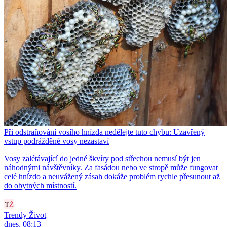
Při odstraňování vosího hnízda nedělejte tuto chybu: Uzavřený
vstup podrážděné vosy nezastaví
Vosy zalétávající do jedné škvíry pod střechou nemusí být jen
náhodnými návštěvníky. Za fasádou nebo ve stropě může fungovat
celé hnízdo a neuvážený zásah dokáže problém rychle přesunout až
do obytných místností.
Trendy Život
dnes, 08:13