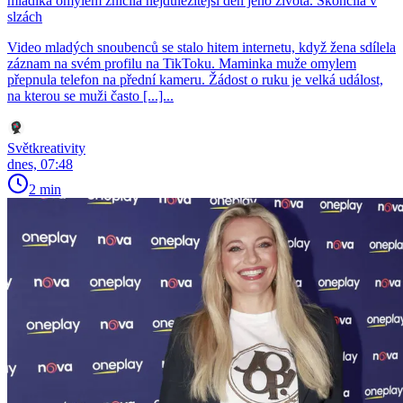
mladíka omylem zničila nejdůležitější den jeho života. Skončila v
slzách
Video mladých snoubenců se stalo hitem internetu, když žena sdílela
záznam na svém profilu na TikToku. Maminka muže omylem
přepnula telefon na přední kameru. Žádost o ruku je velká událost,
na kterou se muži často [...]...
Světkreativity
dnes, 07:48
2 min