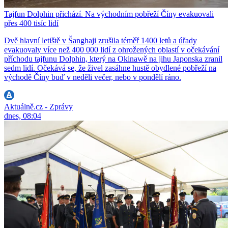
Tajfun Dolphin přichází. Na východním pobřeží Číny evakuovali
přes 400 tisíc lidí
Dvě hlavní letiště v Šanghaji zrušila téměř 1400 letů a úřady
evakuovaly více než 400 000 lidí z ohrožených oblastí v očekávání
příchodu tajfunu Dolphin, který na Okinawě na jihu Japonska zranil
sedm lidí. Očekává se, že živel zasáhne hustě obydlené pobřeží na
východě Číny buď v neděli večer, nebo v pondělí ráno.
Aktuálně.cz - Zprávy
dnes, 08:04