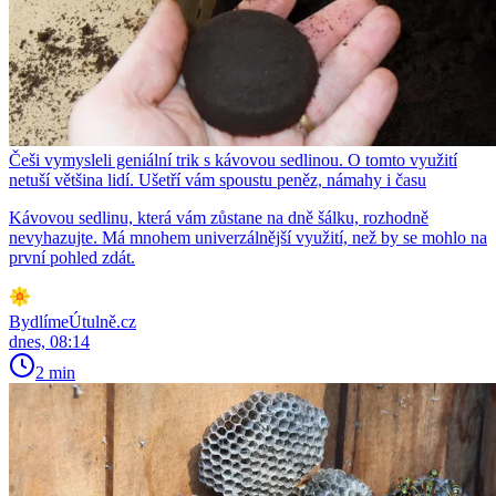
Češi vymysleli geniální trik s kávovou sedlinou. O tomto využití
netuší většina lidí. Ušetří vám spoustu peněz, námahy i času
Kávovou sedlinu, která vám zůstane na dně šálku, rozhodně
nevyhazujte. Má mnohem univerzálnější využití, než by se mohlo na
první pohled zdát.
BydlímeÚtulně.cz
dnes, 08:14
2 min