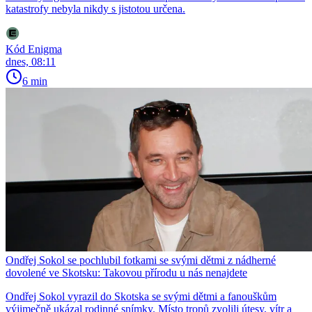
katastrofy nebyla nikdy s jistotou určena.
Kód Enigma
dnes, 08:11
6 min
Ondřej Sokol se pochlubil fotkami se svými dětmi z nádherné
dovolené ve Skotsku: Takovou přírodu u nás nenajdete
Ondřej Sokol vyrazil do Skotska se svými dětmi a fanouškům
výjimečně ukázal rodinné snímky. Místo tropů zvolili útesy, vítr a