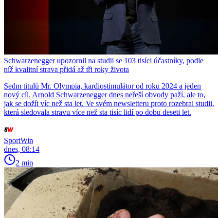
Schwarzenegger upozornil na studii se 103 tisíci účastníky, podle
níž kvalitní strava přidá až tři roky života
Sedm titulů Mr. Olympia, kardiostimulátor od roku 2024 a jeden
nový cíl. Arnold Schwarzenegger dnes neřeší obvody paží, ale to,
jak se dožít víc než sta let. Ve svém newsletteru proto rozebral studii,
která sledovala stravu více než sta tisíc lidí po dobu deseti let.
SportWin
dnes, 08:14
2 min