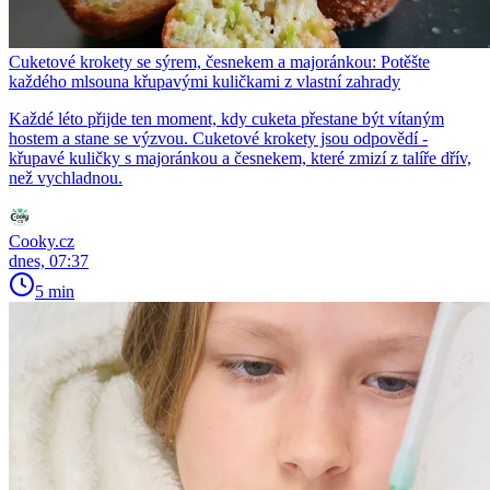
Cuketové krokety se sýrem, česnekem a majoránkou: Potěšte
každého mlsouna křupavými kuličkami z vlastní zahrady
Každé léto přijde ten moment, kdy cuketa přestane být vítaným
hostem a stane se výzvou. Cuketové krokety jsou odpovědí -
křupavé kuličky s majoránkou a česnekem, které zmizí z talíře dřív,
než vychladnou.
Cooky.cz
dnes, 07:37
5 min