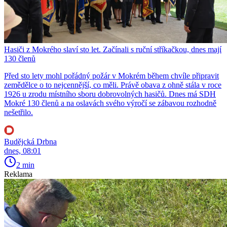
Hasiči z Mokrého slaví sto let. Začínali s ruční stříkačkou, dnes mají
130 členů
Před sto lety mohl pořádný požár v Mokrém během chvíle připravit
zemědělce o to nejcennější, co měli. Právě obava z ohně stála v roce
1926 u zrodu místního sboru dobrovolných hasičů. Dnes má SDH
Mokré 130 členů a na oslavách svého výročí se zábavou rozhodně
nešetřilo.
Budějcká Drbna
dnes, 08:01
2 min
Reklama