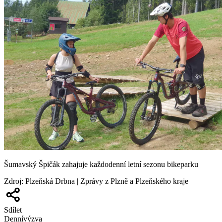
Šumavský Špičák zahajuje každodenní letní sezonu bikeparku
Zdroj
:
Plzeňská Drbna | Zprávy z Plzně a Plzeňského kraje
Sdílet
Denní
výzva