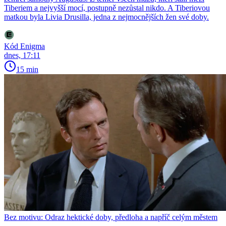
Tiberiem a nejvyšší mocí, postupně nezůstal nikdo. A Tiberiovou
matkou byla Livia Drusilla, jedna z nejmocnějších žen své doby.
Kód Enigma
dnes, 17:11
15 min
Bez motivu: Odraz hektické doby, předloha a napříč celým městem