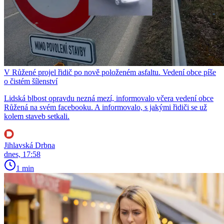
V Růžené projel řidič po nově položeném asfaltu. Vedení obce píše
o čistém šílenství
Lidská blbost opravdu nezná mezí, informovalo včera vedení obce
Růžená na svém facebooku. A informovalo, s jakými řidiči se už
kolem staveb setkali.
Jihlavská Drbna
dnes, 17:58
1 min