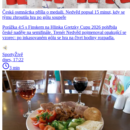
Česká osmnáctka přišla o medaili. Nedvěd popsal 15 minut, kdy se
týmu zhroutila hra po gólu soupeře
Porážka 4:5 s Finskem na Hlinka Gretzky Cupu 2026 pohřbila
české naděje na semifinále. Trenér Nedvěd pojmenoval opakující se
vzorec: po inkasovaném gólu se hra na čtvrt hodiny rozpadla.
SportyŽivě
dnes, 17:22
3 min