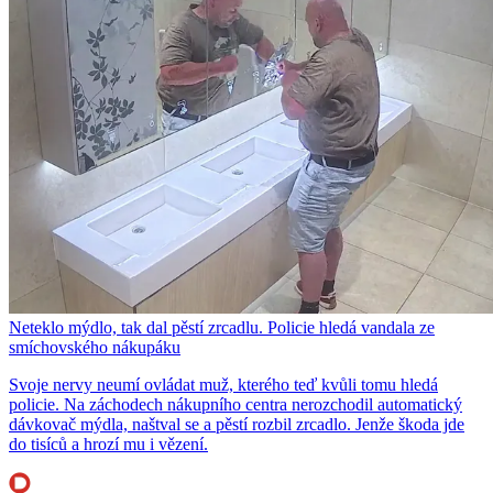
Neteklo mýdlo, tak dal pěstí zrcadlu. Policie hledá vandala ze
smíchovského nákupáku
Svoje nervy neumí ovládat muž, kterého teď kvůli tomu hledá
policie. Na záchodech nákupního centra nerozchodil automatický
dávkovač mýdla, naštval se a pěstí rozbil zrcadlo. Jenže škoda jde
do tisíců a hrozí mu i vězení.