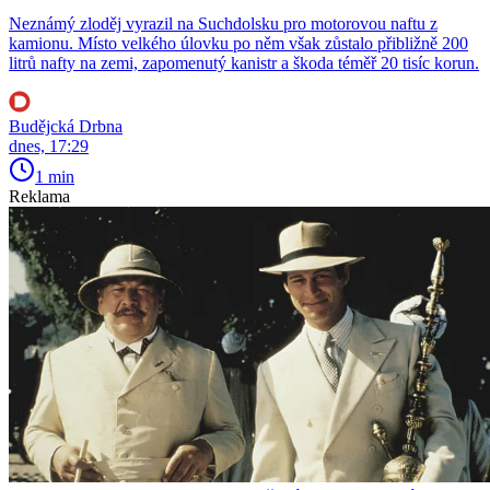
Neznámý zloděj vyrazil na Suchdolsku pro motorovou naftu z
kamionu. Místo velkého úlovku po něm však zůstalo přibližně 200
litrů nafty na zemi, zapomenutý kanistr a škoda téměř 20 tisíc korun.
Budějcká Drbna
dnes, 17:29
1 min
Reklama