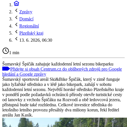
Zprávy
Domácí
Regionální
Plzeňský kraj
13. 6. 2026, 06:30
1 min
Šumavský Špičák zahajuje každodenní letní sezonu bikeparku
Přidejte si obsah Centrum.cz do oblíbených zdrojů pro Google
hledání a Google zprávy
Šumavský sportovní areál Ski&Bike Špičák, který v zimě funguje
jako lyžařské středisko a v létě jako bikepark, zahájí v sobotu
každodenní letní sezonu. Největší horské středisko Plzeňského kraje
v pondělí podle požadavků ochránců přírody otevře turistické cesty
od lanovky z vrcholu Špičáku na Rozvodí a obě ledovcová jezera,
přístupná bude také rozhledna. Celkové investice střediska do
letošního letního provozu přesáhly dva miliony korun, řekl ředitel
areálu Jan Kasík.