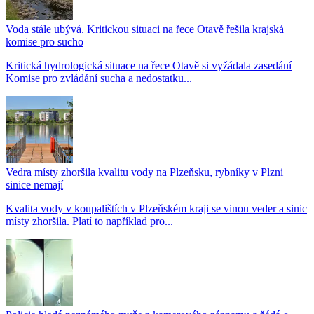
Voda stále ubývá. Kritickou situaci na řece Otavě řešila krajská
komise pro sucho
Kritická hydrologická situace na řece Otavě si vyžádala zasedání
Komise pro zvládání sucha a nedostatku...
Vedra místy zhoršila kvalitu vody na Plzeňsku, rybníky v Plzni
sinice nemají
Kvalita vody v koupalištích v Plzeňském kraji se vinou veder a sinic
místy zhoršila. Platí to například pro...