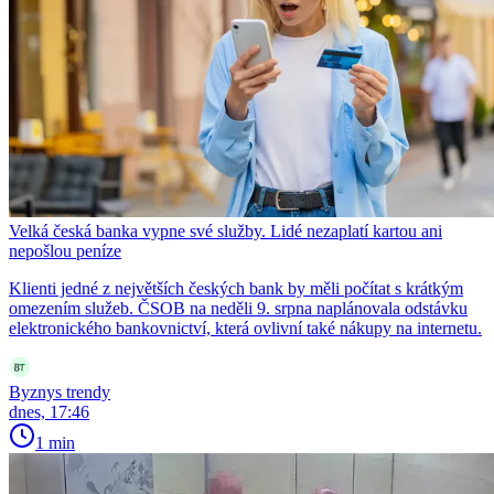
Velká česká banka vypne své služby. Lidé nezaplatí kartou ani
nepošlou peníze
Klienti jedné z největších českých bank by měli počítat s krátkým
omezením služeb. ČSOB na neděli 9. srpna naplánovala odstávku
elektronického bankovnictví, která ovlivní také nákupy na internetu.
Byznys trendy
dnes, 17:46
1 min