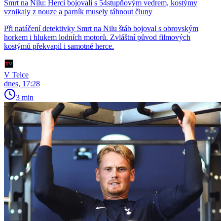
Smrt na Nilu: Herci bojovali s 54stupňovým vedrem, kostýmy
vznikaly z nouze a parník musely táhnout čluny
Při natáčení detektivky Smrt na Nilu štáb bojoval s obrovským
horkem i hlukem lodních motorů. Zvláštní původ filmových
kostýmů překvapil i samotné herce.
V Telce
dnes, 17:28
3 min