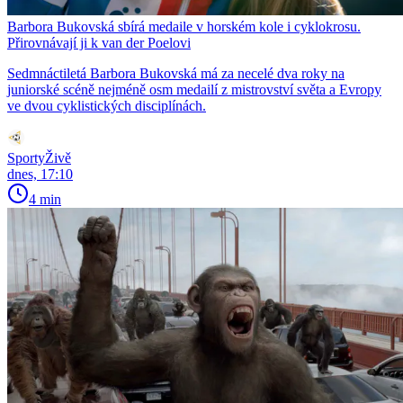
Barbora Bukovská sbírá medaile v horském kole i cyklokrosu.
Přirovnávají ji k van der Poelovi
Sedmnáctiletá Barbora Bukovská má za necelé dva roky na
juniorské scéně nejméně osm medailí z mistrovství světa a Evropy
ve dvou cyklistických disciplínách.
SportyŽivě
dnes, 17:10
4 min