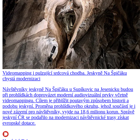
Videomapping i pulzující srdcová chodba. Jeskyně Na Špičáku
chystá modernizaci
Návštěvníky jeskyně Na Špičáku u Supíkovic na Jesenicku budou
při prohlídkách doprovázet moderní audiovizuální prvky včetně
videomappingu. Cílem je přiblížit poutavým způsobem historii a
podobu jeskyní. Proměna prohlídkového okruhu, jehož součástí je i
nové zázemí pro návštěvníky, vyjde na 18,6 milionu korun. Správě
jeskyní ČR se podařilo na modernizaci návštěvnické trasy získat
evropské dotace.