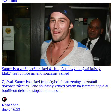
1 min
Sámer Issa ze SuperStar slaví 41 let. „A takový to býval krásný
kluk,“ reagují lidé na jeho současný vzhled
Zpěvák Sámer Issa slaví jednačtyřicáté narozeniny a oznámil
dokonce zásnuby. Jeho současný vzhled ovšem na internetu vyvolal
bouřlivou debatu o stopách minulosti.
ReadZone
dnes, 16:53