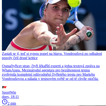
Zastali se jí, teď si sypou popel na hlavu. Vondroušová po odhalení
pravdy čelí drsné kritice
Osmačtyřicet stran, čtyři lékařští experti a jedna textová zpráva na
WhatsAppu. Mezinárodní agentura pro bezúhonnost tenisu
zveřejnila kompletní odůvodnění čtyřletého trestu pro Markétu
Vondroušovou a nálada v tenisovém světě se od té chvíle otočila.
SportWin
dnes, 18:11
2 min