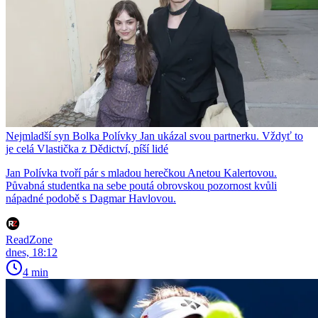
Nejmladší syn Bolka Polívky Jan ukázal svou partnerku. Vždyť to
je celá Vlastička z Dědictví, píší lidé
Jan Polívka tvoří pár s mladou herečkou Anetou Kalertovou.
Půvabná studentka na sebe poutá obrovskou pozornost kvůli
nápadné podobě s Dagmar Havlovou.
ReadZone
dnes, 18:12
4 min