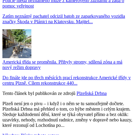
Policie hledá neznámého muže z kamerového záznamu a žádá o
pomoc veřejnost
Zatím neznámý pachatel odcizil batoh ze zaparkovaného vozidla
značky Škoda v Plánici na Klatovsku. Majitel...
Americká třída se proměnila. Přibyly stromy, sdílená zóna a má
nový režim dopravy
Do finále jde po třech měsících prací rekonstrukce Americké třídy v
centru Plzně. Cílem rekonstrukce 440...
Tento článek byl publikován ze zdrojů
Plzeňská Drbna
Plzeň není jen o pivu – i když i o něm se tu samozřejmě dočtete.
Plzeňská Drbna má přehled o tom, co hýbe městem i celým krajem.
Sleduje každodenní dění, které se týká obyvatel přímo a bez oklik:
uzavírky, nehody, rozhodnutí radnice, změny v dopravě nebo kauzy,
které rezonují od Lochotína po...