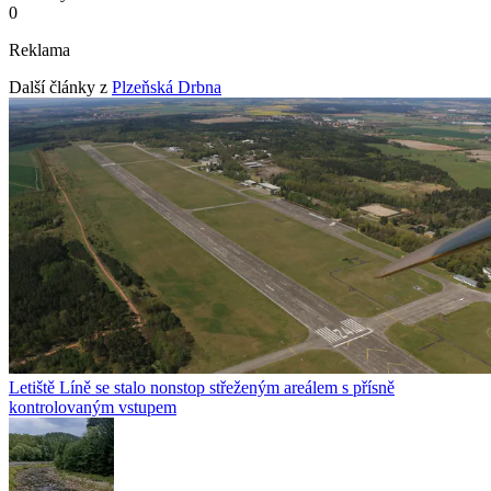
0
Reklama
Další články z
Plzeňská Drbna
Letiště Líně se stalo nonstop střeženým areálem s přísně
kontrolovaným vstupem