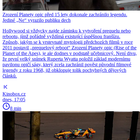
Zrození Planety opic před 15 lety dokonale zachránilo legendu.
Jediné „Ne“ vyrazilo publiku dech
Hollywood si vždycky najde záminku k vytvoření prequelu nebo
rebootu, jímž pořádně vyždímá existující úspěšnou franšízu.
Způsob, jakým se k vrstevnaté mytologii předchozích filmů v roce
2011 postavil „prequelový reboot“ Zrození Planety opic (Rise of the
Planet of the Apes), je ale dodnes v podstatě učebnicový. Není divu,
že první velký snímek Ruperta Wyatta položil základ modernímu
pavilonu opičí ságy, který zcela zachránil pověst původní filmové
legendy z roku 1968, již obklopuje tolik pochybných dějových
článků.
Kinobox.cz
dnes, 17:05
8 min