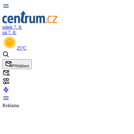
pátek 7. 8.
pá 7. 8.
25°C
Přihlášení
Reklama