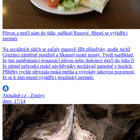
Plivou a močí nám do jídla, naříkají Rusové. Musel se vyjádřit i
premiér
Na sociálních sítích se začaly masově šířit příspěvky, podle nichž
Gruzínci záměrně ponižují a šikanují ruské turisty. Tvrdí například,
že jim zaměstnanci restaurací plivou nebo dokonce močí do jídla či
že místní průvodci ruské návštěvníky nechávají samotné v horách.
Příběhy rychle převzala ruská média a vyvolaly takovou pozornost,
že se k nim musel vyjádřit i gruzínský premiér.
Aktuálně.cz - Zprávy
dnes, 17:14