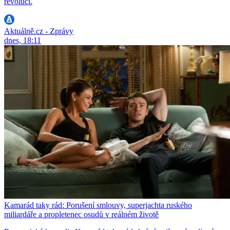
revoluci.
Aktuálně.cz - Zprávy
dnes, 18:11
Kamarád taky rád: Porušení smlouvy, superjachta ruského
miliardáře a propletenec osudů v reálném životě