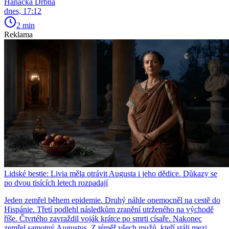
Hanácká Drbna
dnes, 17:12
2 min
Reklama
Lidské bestie: Livia měla otrávit Augusta i jeho dědice. Důkazy se
po dvou tisících letech rozpadají
Jeden zemřel během epidemie. Druhý náhle onemocněl na cestě do
Hispánie. Třetí podlehl následkům zranění utrženého na východě
říše. Čtvrtého zavraždil voják krátce po smrti císaře. Nakonec
zemřel samotný Augustus. Z téměř všech mužů, kteří stáli mezi