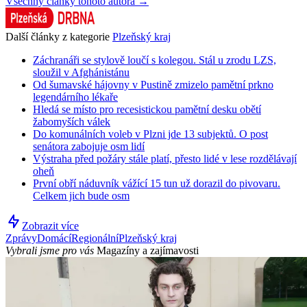
Všechny články tohoto autora →
Další články z kategorie
Plzeňský kraj
Záchranáři se stylově loučí s kolegou. Stál u zrodu LZS,
sloužil v Afghánistánu
Od šumavské hájovny v Pustině zmizelo pamětní prkno
legendárního lékaře
Hledá se místo pro recesistickou pamětní desku obětí
žabomyších válek
Do komunálních voleb v Plzni jde 13 subjektů. O post
senátora zabojuje osm lidí
Výstraha před požáry stále platí, přesto lidé v lese rozdělávají
oheň
První obří náduvník vážící 15 tun už dorazil do pivovaru.
Celkem jich bude osm
Zobrazit více
Zprávy
Domácí
Regionální
Plzeňský kraj
Vybrali jsme pro vás
Magazíny a zajímavosti