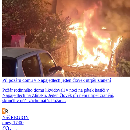
Při požáru domu v Napajedlech jeden člověk utrpěl zranění
Požár rodinného domu likvidovali v noci na pátek hasiči v
Napajedlech na Zlínsku. Jeden člověk při něm utrpěl zranění,
skončil v péči záchranářů. Požár…
Náš REGION
dnes, 17:00