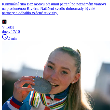
Kriminální film Bez motivu přesunul pátrání po neznámém vrahovi
na prosluněnou Riviéru. Natáčení svedlo dohromady bývalé
partnery a odhalilo vzácné rekvizity.
V Telce
dnes, 17:10
2 min