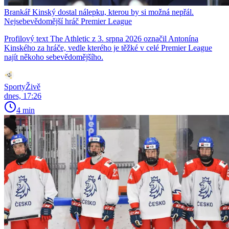
Brankář Kinský dostal nálepku, kterou by si možná nepřál.
Nejsebevědomější hráč Premier League
Profilový text The Athletic z 3. srpna 2026 označil Antonína
Kinského za hráče, vedle kterého je těžké v celé Premier League
najít někoho sebevědomějšího.
SportyŽivě
dnes, 17:26
4 min