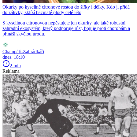
Okurky po kyselině citronové rostou do šířky i délky. Kdo ji přidá
do zálivky, sklízí baculaté plody celé léto
S kyselinou citronovou nepěstujete jen okurky, ale také robustní
zahradní ekosystém, který podporuje růst, bojuje proti chorobám a
přináší skvělou úrodu.
Chalupáři-Zahrádkáři
dnes, 18:10
2 min
Reklama