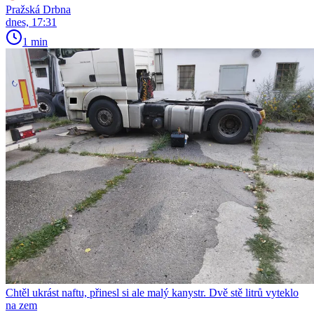
Pražská Drbna
dnes, 17:31
1 min
Chtěl ukrást naftu, přinesl si ale malý kanystr. Dvě stě litrů vyteklo
na zem