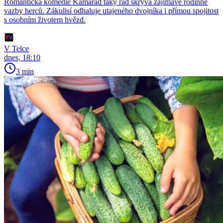
Romantická komedie Kamarád taky rád skrývá zajímavé rodinné
vazby herců. Zákulisí odhaluje utajeného dvojníka i přímou spojitost
s osobním životem hvězd.
V Telce
dnes, 18:10
3 min