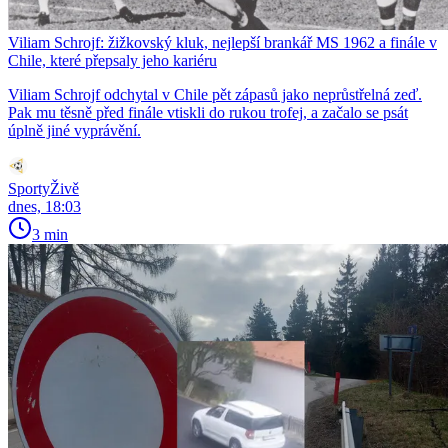
Viliam Schrojf: žižkovský kluk, nejlepší brankář MS 1962 a finále v
Chile, které přepsaly jeho kariéru
Viliam Schrojf odchytal v Chile pět zápasů jako neprůstřelná zeď.
Pak mu těsně před finále vtiskli do rukou trofej, a začalo se psát
úplně jiné vyprávění.
SportyŽivě
dnes, 18:03
3 min