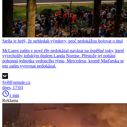
Stella je hrdý, že nehledali výmluvy, proč nedokážou bojovat o titul
McLaren zatím v nové éře nedokázal navázat na úspěšné roky, které
vyvrcholily loňským titulem Landa Norrise. Přestože jej pohání
pohonná jednotka vedoucího týmu, Mercedesu, kromě Maďarska se
mu zatím vyrovnat nedokázal.
SvětFormule.cz
dnes, 17:03
1 min
Reklama