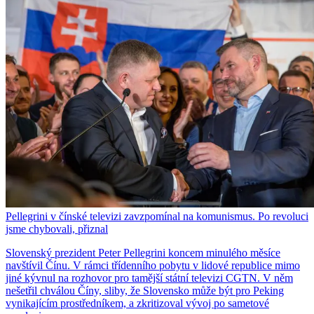
Pellegrini v čínské televizi zavzpomínal na komunismus. Po revoluci
jsme chybovali, přiznal
Slovenský prezident Peter Pellegrini koncem minulého měsíce
navštívil Čínu. V rámci třídenního pobytu v lidové republice mimo
jiné kývnul na rozhovor pro tamější státní televizi CGTN. V něm
nešetřil chválou Číny, sliby, že Slovensko může být pro Peking
vynikajícím prostředníkem, a zkritizoval vývoj po sametové