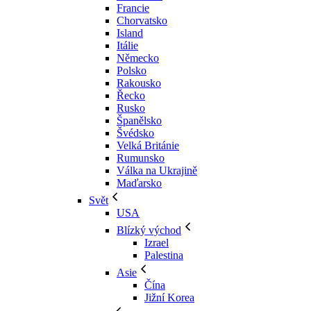
Francie
Chorvatsko
Island
Itálie
Německo
Polsko
Rakousko
Řecko
Rusko
Španělsko
Švédsko
Velká Británie
Rumunsko
Válka na Ukrajině
Maďarsko
Svět
USA
Blízký východ
Izrael
Palestina
Asie
Čína
Jižní Korea