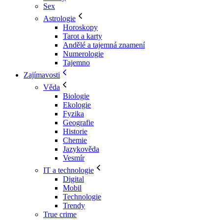
Sex
Astrologie
Horoskopy
Tarot a karty
Andělé a tajemná znamení
Numerologie
Tajemno
Zajímavosti
Věda
Biologie
Ekologie
Fyzika
Geografie
Historie
Chemie
Jazykověda
Vesmír
IT a technologie
Digital
Mobil
Technologie
Trendy
True crime