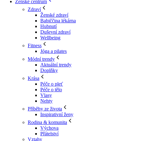
Ženské centrum
Zdraví
Ženské zdraví
Babiččina lékárna
Hubnutí
Duševní zdraví
Wellbeing
Fitness
Jóga a pilates
Módní trendy
Aktuální trendy
Doplňky
Krása
Péče o pleť
Péče o tělo
Vlasy
Nehty
Příběhy ze života
Inspirativní ženy
Rodina & komunita
Výchova
Přátelství
Vztahy