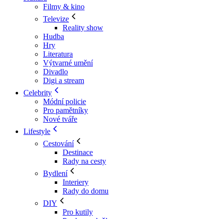
Filmy & kino
Televize
Reality show
Hudba
Hry
Literatura
Výtvarné umění
Divadlo
Digi a stream
Celebrity
Módní policie
Pro pamětníky
Nové tváře
Lifestyle
Cestování
Destinace
Rady na cesty
Bydlení
Interiery
Rady do domu
DIY
Pro kutily