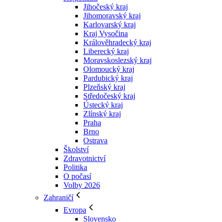
Jihočeský kraj
Jihomoravský kraj
Karlovarský kraj
Kraj Vysočina
Králověhradecký kraj
Liberecký kraj
Moravskoslezský kraj
Olomoucký kraj
Pardubický kraj
Plzeňský kraj
Středočeský kraj
Ústecký kraj
Zlínský kraj
Praha
Brno
Ostrava
Školství
Zdravotnictví
Politika
O počasí
Volby 2026
Zahraničí
Evropa
Slovensko