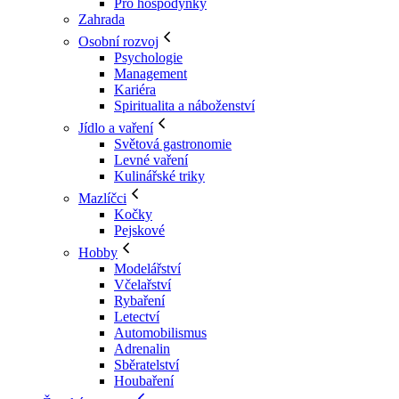
Pro hospodyňky
Zahrada
Osobní rozvoj
Psychologie
Management
Kariéra
Spiritualita a náboženství
Jídlo a vaření
Světová gastronomie
Levné vaření
Kulinářské triky
Mazlíčci
Kočky
Pejskové
Hobby
Modelářství
Včelařství
Rybaření
Letectví
Automobilismus
Adrenalin
Sběratelství
Houbaření