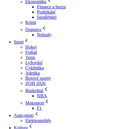
Ekonomika
Finance a burza
Podnikání
Spotřebitel
Krimi
Doprava
Nehody
Sport
Hokej
Fotbal
Tenis
Lyžování
Cyklistika
Atletika
Bojové sporty
ZOH 2026
Basketbal
NBA
Motosport
F1
Auto-moto
Elektromobily
Kultura