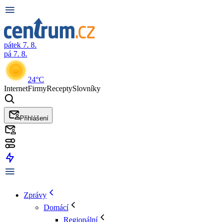
pátek 7. 8.
pá 7. 8.
24°C
Internet
Firmy
Recepty
Slovníky
Přihlášení
Zprávy
Domácí
Regionální