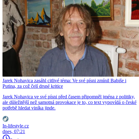
Jarek Nohavica zasáhl citlivé téma: Ve své písni zmínil Babiše i
Putina, za což čelí drsné kritice
Jarek Nohavica ve své písni před časem připomněl jména z politiky,
ale důležitější než samotná provokace je to, co text vypovídá o české
potřebě hledat viníka jinde.
In-lifestyle.cz
dnes, 07:21