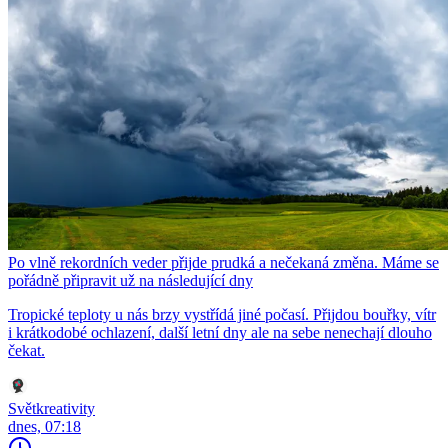
Po vlně rekordních veder přijde prudká a nečekaná změna. Máme se
pořádně připravit už na následující dny
Tropické teploty u nás brzy vystřídá jiné počasí. Přijdou bouřky, vítr
i krátkodobé ochlazení, další letní dny ale na sebe nenechají dlouho
čekat.
Světkreativity
dnes, 07:18