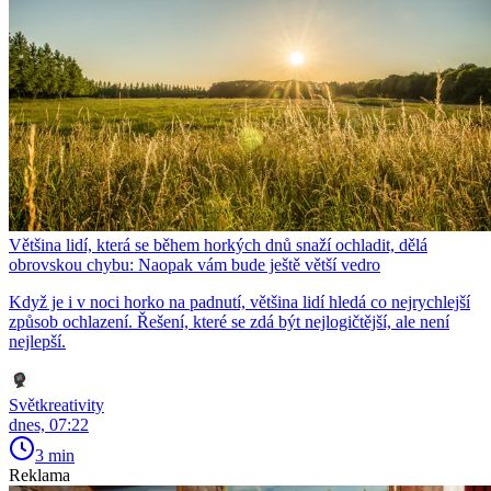
Většina lidí, která se během horkých dnů snaží ochladit, dělá
obrovskou chybu: Naopak vám bude ještě větší vedro
Když je i v noci horko na padnutí, většina lidí hledá co nejrychlejší
způsob ochlazení. Řešení, které se zdá být nejlogičtější, ale není
nejlepší.
Světkreativity
dnes, 07:22
3 min
Reklama