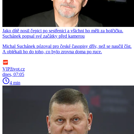
Jako dítě nosil čepici po sestřenici a všichni ho měli za holčičku.
Suchánek popsal své začátky před kamerou
Michal Suchánek pózoval pro české časopisy dřív, než se naučil číst.
A oblékali ho do toho, co bylo zrovna doma po ruce.
VIPživot.cz
dnes, 07:05
4 min