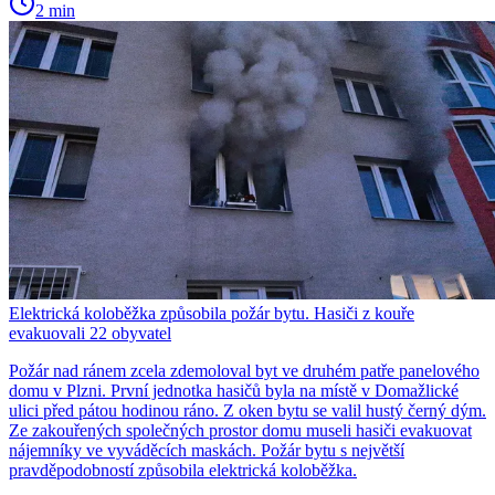
2 min
Elektrická koloběžka způsobila požár bytu. Hasiči z kouře
evakuovali 22 obyvatel
Požár nad ránem zcela zdemoloval byt ve druhém patře panelového
domu v Plzni. První jednotka hasičů byla na místě v Domažlické
ulici před pátou hodinou ráno. Z oken bytu se valil hustý černý dým.
Ze zakouřených společných prostor domu museli hasiči evakuovat
nájemníky ve vyváděcích maskách. Požár bytu s největší
pravděpodobností způsobila elektrická koloběžka.