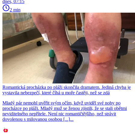
dnes, 07:15
2 min
Romantická procházka po pláži skončila dramatem. Jediná chyba je
vystavila nebezpečí, které číhá u moře častěji, než se zdá
Mladý pár nemohl uvěřit svým očím, když uviděl své nohy po
procházce po pláži. Mladý muž se ženou zjistili, že se stali obětmi
neviditelného nepřítele. Není nic romantičtějšího, než strávit
dovolenou s milovanou osobou [...]...