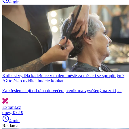
4 min
Kolik si vydělá kadeřnice v malém městě za měsíc i se spropitným?
Až to číslo uvidíte, budete koukat
Za křeslem stojí od rána do večera, ceník má vyvěšený na zdi […]
Extrafit.cz
dnes, 07:19
4 min
Reklama