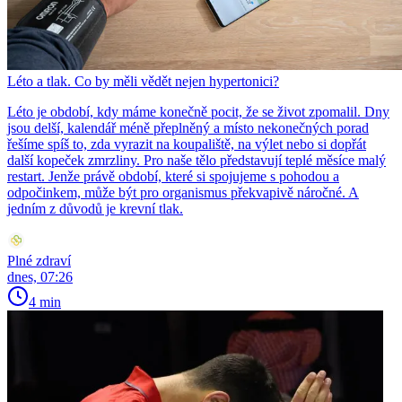
Léto a tlak. Co by měli vědět nejen hypertonici?
Léto je období, kdy máme konečně pocit, že se život zpomalil. Dny
jsou delší, kalendář méně přeplněný a místo nekonečných porad
řešíme spíš to, zda vyrazit na koupaliště, na výlet nebo si dopřát
další kopeček zmrzliny. Pro naše tělo představují teplé měsíce malý
restart. Jenže právě období, které si spojujeme s pohodou a
odpočinkem, může být pro organismus překvapivě náročné. A
jedním z důvodů je krevní tlak.
Plné zdraví
dnes, 07:26
4 min