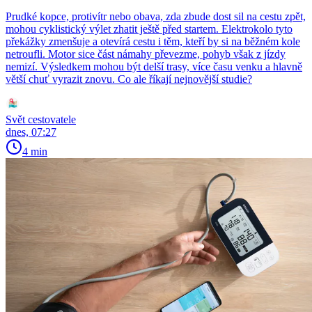
Prudké kopce, protivítr nebo obava, zda zbude dost sil na cestu zpět,
mohou cyklistický výlet zhatit ještě před startem. Elektrokolo tyto
překážky zmenšuje a otevírá cestu i těm, kteří by si na běžném kole
netroufli. Motor sice část námahy převezme, pohyb však z jízdy
nemizí. Výsledkem mohou být delší trasy, více času venku a hlavně
větší chuť vyrazit znovu. Co ale říkají nejnovější studie?
Svět cestovatele
dnes, 07:27
4 min