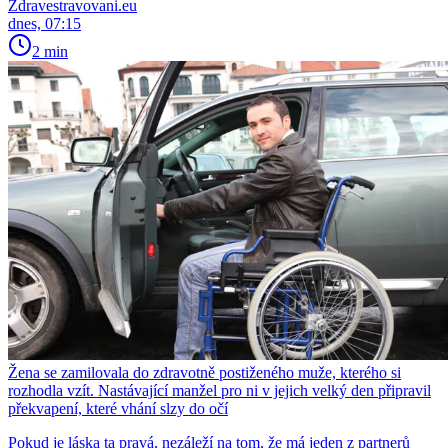
Zdravestravovani.eu
dnes, 07:15
2 min
Žena se zamilovala do zdravotně postiženého muže, kterého si
rozhodla vzít. Nastávající manžel pro ni v jejich velký den připravil
překvapení, které vhání slzy do očí
Pokud je láska ta pravá, nezáleží na tom, že má jeden z partnerů