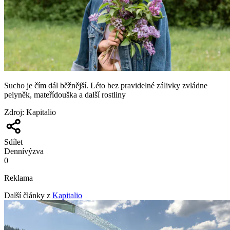
Sucho je čím dál běžnější. Léto bez pravidelné zálivky zvládne
pelyněk, mateřídouška a další rostliny
Zdroj
:
Kapitalio
Sdílet
Denní
výzva
0
Reklama
Další články z
Kapitalio