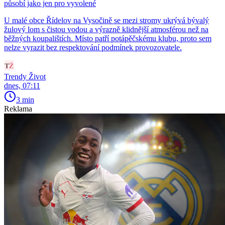
působí jako jen pro vyvolené
U malé obce Řídelov na Vysočině se mezi stromy ukrývá bývalý
žulový lom s čistou vodou a výrazně klidnější atmosférou než na
běžných koupalištích. Místo patří potápěčskému klubu, proto sem
nelze vyrazit bez respektování podmínek provozovatele.
Trendy Život
dnes, 07:11
3 min
Reklama