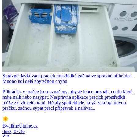
Správné dávkování pracích prostředků začíná ve správné přihrádce.
Mnoho lidí dělá zbytečnou chybu
Přihrádky v pračce jsou označeny, abyste lehce poznali, co do které
máte nalít nebo nasypat. Nesprávná aplikace pracích prostředků
může zkazit celé praní. Někdy spotřebitelé, když zakoupí novou
pračku, začnou sypat prací přípravek a nalévat...
BydlímeÚtulně.cz
dnes, 07:36