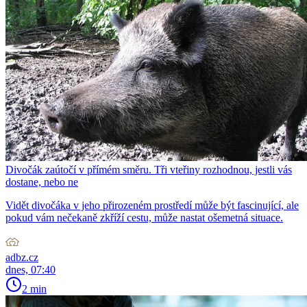
Divočák zaútočí v přímém směru. Tři vteřiny rozhodnou, jestli vás
dostane, nebo ne
Vidět divočáka v jeho přirozeném prostředí může být fascinující, ale
pokud vám nečekaně zkříží cestu, může nastat ošemetná situace.
adbz.cz
dnes, 07:40
2 min