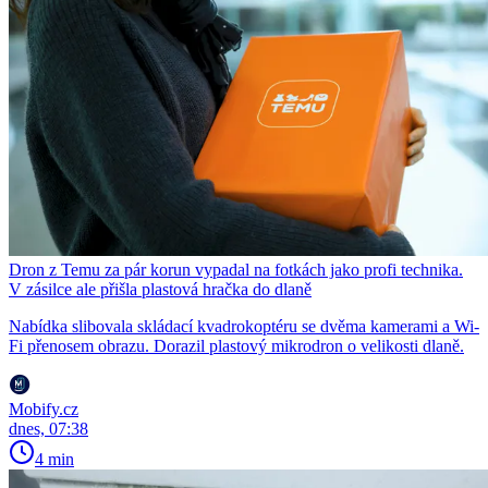
Dron z Temu za pár korun vypadal na fotkách jako profi technika.
V zásilce ale přišla plastová hračka do dlaně
Nabídka slibovala skládací kvadrokoptéru se dvěma kamerami a Wi-
Fi přenosem obrazu. Dorazil plastový mikrodron o velikosti dlaně.
Mobify.cz
dnes, 07:38
4 min