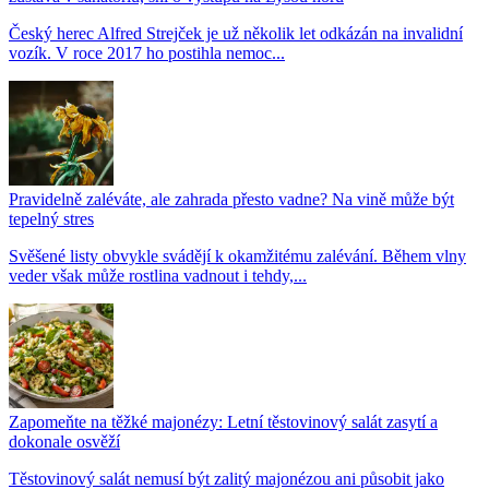
Český herec Alfred Strejček je už několik let odkázán na invalidní
vozík. V roce 2017 ho postihla nemoc...
Pravidelně zaléváte, ale zahrada přesto vadne? Na vině může být
tepelný stres
Svěšené listy obvykle svádějí k okamžitému zalévání. Během vlny
veder však může rostlina vadnout i tehdy,...
Zapomeňte na těžké majonézy: Letní těstovinový salát zasytí a
dokonale osvěží
Těstovinový salát nemusí být zalitý majonézou ani působit jako