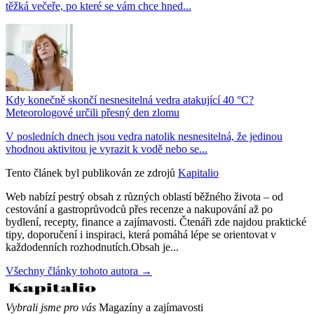
těžká večeře, po které se vám chce hned...
Kdy konečně skončí nesnesitelná vedra atakující 40 °C?
Meteorologové určili přesný den zlomu
V posledních dnech jsou vedra natolik nesnesitelná, že jedinou
vhodnou aktivitou je vyrazit k vodě nebo se...
Tento článek byl publikován ze zdrojů
Kapitalio
Web nabízí pestrý obsah z různých oblastí běžného života – od
cestování a gastroprůvodců přes recenze a nakupování až po
bydlení, recepty, finance a zajímavosti. Čtenáři zde najdou praktické
tipy, doporučení i inspiraci, která pomáhá lépe se orientovat v
každodenních rozhodnutích.Obsah je...
Všechny články tohoto autora →
Vybrali jsme pro vás
Magazíny a zajímavosti