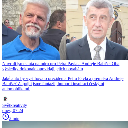
Navrhli jsme auta na míru pro Petra Pavla a Andreje Babiše: Oba
výsledky dokonale opovídají jejich povahám
Jaké auto by vystihovalo prezidenta Petra Pavla a premiéra Andreje
Babiše? Zapojili jsme fantazii, humor i inspiraci českými
automobilkami.
Světkreativity
dnes, 07:24
2 min