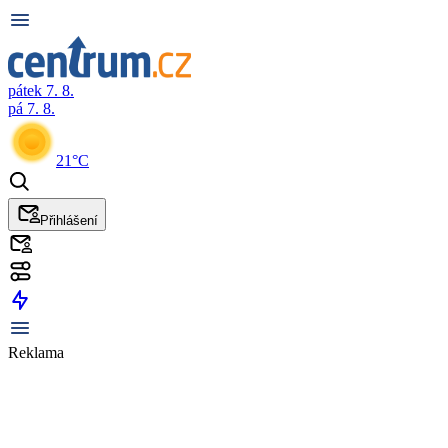
pátek 7. 8.
pá 7. 8.
21°C
Přihlášení
Reklama