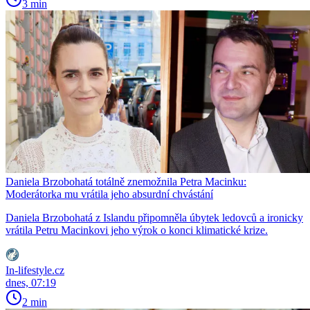
3 min
Daniela Brzobohatá totálně znemožnila Petra Macinku:
Moderátorka mu vrátila jeho absurdní chvástání
Daniela Brzobohatá z Islandu připomněla úbytek ledovců a ironicky
vrátila Petru Macinkovi jeho výrok o konci klimatické krize.
In-lifestyle.cz
dnes, 07:19
2 min