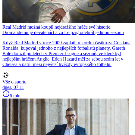
Real Madrid možná koupil nejdražšího hráče své historie.
Diomandemu je devatenáct a za Leipzig odehrál jedinou sezonu
Když Real Madrid v roce 2009 zaplatil rekordní částku za Cristiana
Ronalda, kupoval jednoho z nejlepších fotbalistů planety. Gareth
Bale dorazil po letech v Premier League a sezoně, ve které byl
nejlepším hráčem Anglie. Eden Hazard měl za sebou sedm let v
Chelsea a patřil mezi největší hvězdy evropského fotbalu.
Vše o sportu
dnes, 07:11
6 min