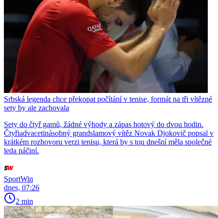
Srbská legenda chce překopat počítání v tenise, formát na tři vítězné
sety by ale zachovala
Sety do čtyř gamů, žádné výhody a zápas hotový do dvou hodin.
Čtyřiadvacetinásobný grandslamový vítěz Novak Djokovič popsal v
krátkém rozhovoru verzi tenisu, která by s tou dnešní měla společné
leda náčiní.
SportWin
dnes, 07:26
2 min