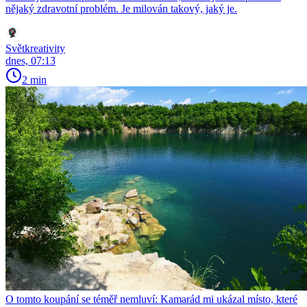
nějaký zdravotní problém. Je milován takový, jaký je.
Světkreativity
dnes, 07:13
2 min
O tomto koupání se téměř nemluví: Kamarád mi ukázal místo, které