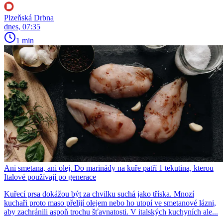
Plzeňská Drbna
dnes, 07:35
1 min
Ani smetana, ani olej. Do marinády na kuře patří 1 tekutina, kterou
Italové používají po generace
Kuřecí prsa dokážou být za chvilku suchá jako tříska. Mnozí
kuchaři proto maso přelijí olejem nebo ho utopí ve smetanové lázni,
aby zachránili aspoň trochu šťavnatosti. V italských kuchyních ale...