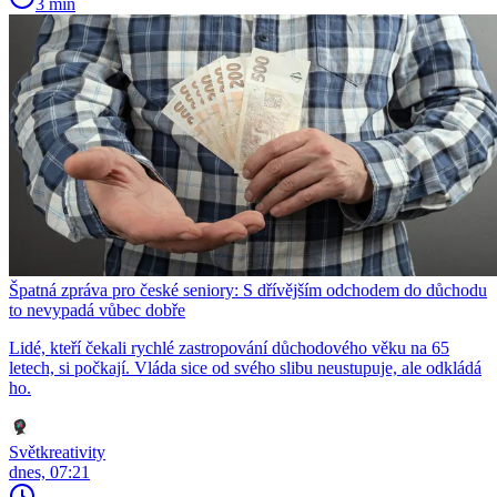
3 min
Špatná zpráva pro české seniory: S dřívějším odchodem do důchodu
to nevypadá vůbec dobře
Lidé, kteří čekali rychlé zastropování důchodového věku na 65
letech, si počkají. Vláda sice od svého slibu neustupuje, ale odkládá
ho.
Světkreativity
dnes, 07:21