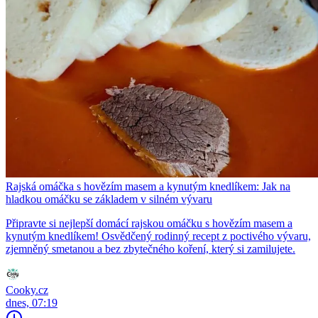
Rajská omáčka s hovězím masem a kynutým knedlíkem: Jak na
hladkou omáčku se základem v silném vývaru
Připravte si nejlepší domácí rajskou omáčku s hovězím masem a
kynutým knedlíkem! Osvědčený rodinný recept z poctivého vývaru,
zjemněný smetanou a bez zbytečného koření, který si zamilujete.
Cooky.cz
dnes, 07:19