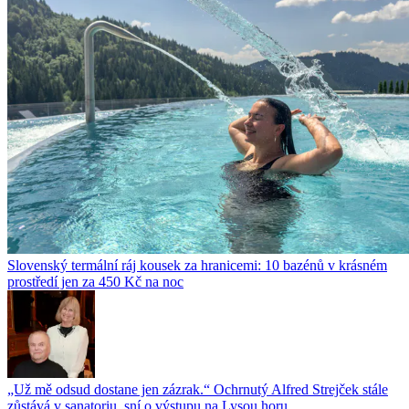
Slovenský termální ráj kousek za hranicemi: 10 bazénů v krásném
prostředí jen za 450 Kč na noc
„Už mě odsud dostane jen zázrak.“ Ochrnutý Alfred Strejček stále
zůstává v sanatoriu, sní o výstupu na Lysou horu