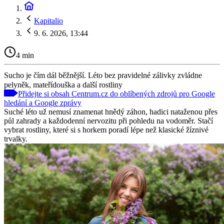
Kapitalio
9. 6. 2026, 13:44
4 min
Sucho je čím dál běžnější. Léto bez pravidelné zálivky zvládne
pelyněk, mateřídouška a další rostliny
Přidejte si obsah Centrum.cz do oblíbených zdrojů pro Google
hledání a Google zprávy
Suché léto už nemusí znamenat hnědý záhon, hadici nataženou přes
půl zahrady a každodenní nervozitu při pohledu na vodoměr. Stačí
vybrat rostliny, které si s horkem poradí lépe než klasické žíznivé
trvalky.