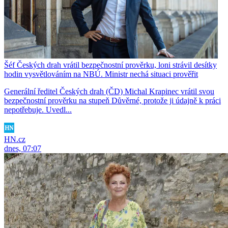
Šéf Českých drah vrátil bezpečnostní prověrku, loni strávil desítky
hodin vysvětlováním na NBÚ. Ministr nechá situaci prověřit
Generální ředitel Českých drah (ČD) Michal Krapinec vrátil svou
bezpečnostní prověrku na stupeň Důvěrné, protože ji údajně k práci
nepotřebuje. Uvedl...
HN.cz
dnes, 07:07