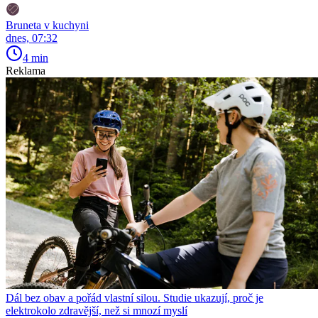
Bruneta v kuchyni
dnes, 07:32
4 min
Reklama
Dál bez obav a pořád vlastní silou. Studie ukazují, proč je
elektrokolo zdravější, než si mnozí myslí