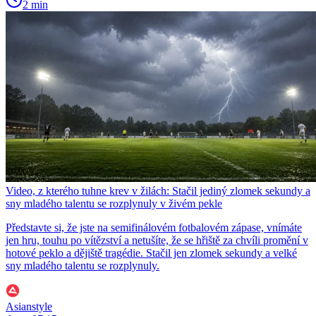
2 min
Video, z kterého tuhne krev v žilách: Stačil jediný zlomek sekundy a
sny mladého talentu se rozplynuly v živém pekle
Představte si, že jste na semifinálovém fotbalovém zápase, vnímáte
jen hru, touhu po vítězství a netušíte, že se hřiště za chvíli promění v
hotové peklo a dějiště tragédie. Stačil jen zlomek sekundy a velké
sny mladého talentu se rozplynuly.
Asianstyle