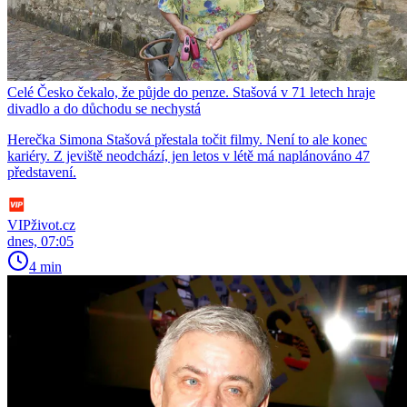
Celé Česko čekalo, že půjde do penze. Stašová v 71 letech hraje
divadlo a do důchodu se nechystá
Herečka Simona Stašová přestala točit filmy. Není to ale konec
kariéry. Z jeviště neodchází, jen letos v létě má naplánováno 47
představení.
VIPživot.cz
dnes, 07:05
4 min