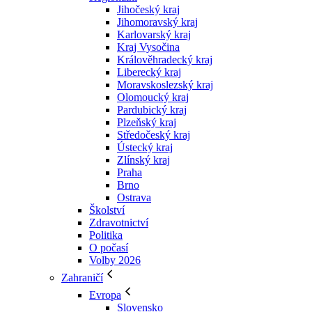
Jihočeský kraj
Jihomoravský kraj
Karlovarský kraj
Kraj Vysočina
Králověhradecký kraj
Liberecký kraj
Moravskoslezský kraj
Olomoucký kraj
Pardubický kraj
Plzeňský kraj
Středočeský kraj
Ústecký kraj
Zlínský kraj
Praha
Brno
Ostrava
Školství
Zdravotnictví
Politika
O počasí
Volby 2026
Zahraničí
Evropa
Slovensko