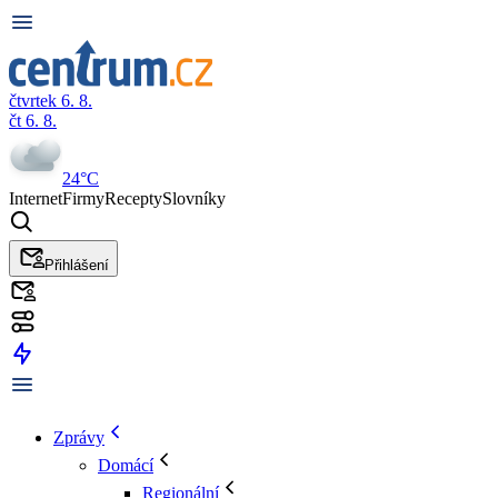
čtvrtek 6. 8.
čt 6. 8.
24°C
Internet
Firmy
Recepty
Slovníky
Přihlášení
Zprávy
Domácí
Regionální