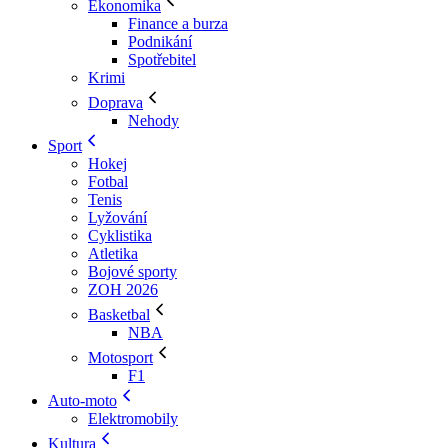
Ekonomika
Finance a burza
Podnikání
Spotřebitel
Krimi
Doprava
Nehody
Sport
Hokej
Fotbal
Tenis
Lyžování
Cyklistika
Atletika
Bojové sporty
ZOH 2026
Basketbal
NBA
Motosport
F1
Auto-moto
Elektromobily
Kultura