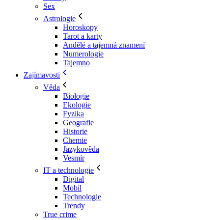
Sex
Astrologie
Horoskopy
Tarot a karty
Andělé a tajemná znamení
Numerologie
Tajemno
Zajímavosti
Věda
Biologie
Ekologie
Fyzika
Geografie
Historie
Chemie
Jazykověda
Vesmír
IT a technologie
Digital
Mobil
Technologie
Trendy
True crime