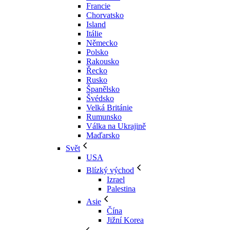
Francie
Chorvatsko
Island
Itálie
Německo
Polsko
Rakousko
Řecko
Rusko
Španělsko
Švédsko
Velká Británie
Rumunsko
Válka na Ukrajině
Maďarsko
Svět
USA
Blízký východ
Izrael
Palestina
Asie
Čína
Jižní Korea