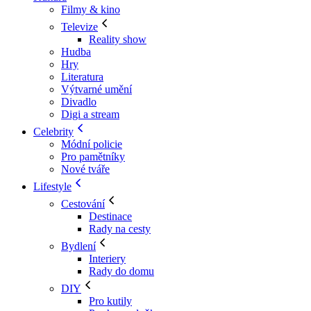
Filmy & kino
Televize
Reality show
Hudba
Hry
Literatura
Výtvarné umění
Divadlo
Digi a stream
Celebrity
Módní policie
Pro pamětníky
Nové tváře
Lifestyle
Cestování
Destinace
Rady na cesty
Bydlení
Interiery
Rady do domu
DIY
Pro kutily