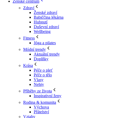
Ženské centrum
Zdraví
Ženské zdraví
Babiččina lékárna
Hubnutí
Duševní zdraví
Wellbeing
Fitness
Jóga a pilates
Módní trendy
Aktuální trendy
Doplňky
Krása
Péče o pleť
Péče o tělo
Vlasy
Nehty
Příběhy ze života
Inspirativní ženy
Rodina & komunita
Výchova
Přátelství
Vztahy