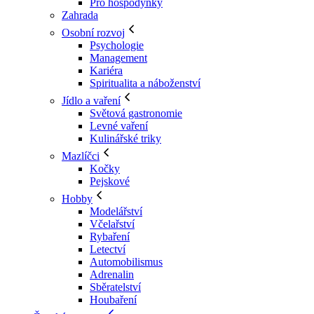
Pro hospodyňky
Zahrada
Osobní rozvoj
Psychologie
Management
Kariéra
Spiritualita a náboženství
Jídlo a vaření
Světová gastronomie
Levné vaření
Kulinářské triky
Mazlíčci
Kočky
Pejskové
Hobby
Modelářství
Včelařství
Rybaření
Letectví
Automobilismus
Adrenalin
Sběratelství
Houbaření