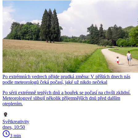
Po extrémních vedrech přijde prudká změna: V příštích dnech nás
podle meteorologů čeká počasí, jaké už nikdo nečekal
Po sérii extrémně teplých dnů a bouřek se počasí na chvíli zklidní.
Meteorologové slibují několik příjemnějších dnů před dalším
oteplením.
Světkreativity
dnes, 10:50
3 min