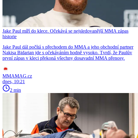
Jake Paul míří do klece. Očekává se nejsledovanější MMA zápas
historie
Jake Paul dál počítá s přechodem do MMA a jeho obchodní partner
Nakisa Bidarian jde s očekáváním hodně vysoko. Tvrdí, že Paulův
první zápas v kleci překoná všechny dosavadní MMA přenosy.
MMAMAG.cz
dnes, 10:21
2 min