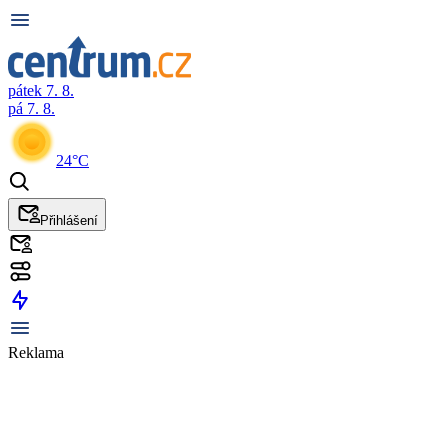
pátek 7. 8.
pá 7. 8.
24°C
Přihlášení
Reklama