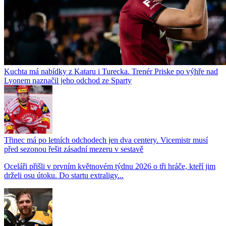
Kuchta má nabídky z Kataru i Turecka. Trenér Priske po výhře nad
Lyonem naznačil jeho odchod ze Sparty
Třinec má po letních odchodech jen dva centery. Vicemistr musí
před sezonou řešit zásadní mezeru v sestavě
Oceláři přišli v prvním květnovém týdnu 2026 o tři hráče, kteří jim
drželi osu útoku. Do startu extraligy...