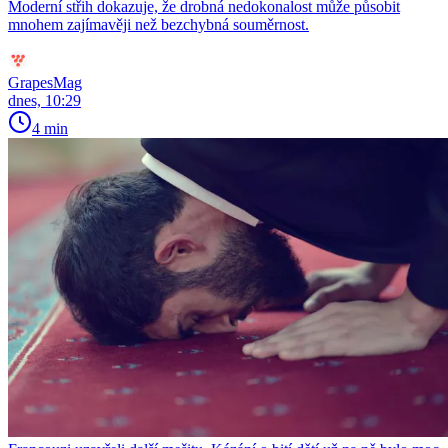
Moderní střih dokazuje, že drobná nedokonalost může působit
mnohem zajímavěji než bezchybná souměrnost.
GrapesMag
dnes, 10:29
4 min