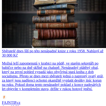
Sběratelé dnes šílí po této nenápadné knize z roku 1958. Nabízejí až
30 000 Kč
Možná leží zapomenutá v krabici na půdě, ve starém sekretáři po
babičce nebo na dně skříně na chalupě. Nenápadný plátěný obal,
který na první pohled vypadá jako obyčejná stará kniha z dob
socialismu. Přesto se dnes mezi sběrateli jedná o naprostý svatý grál,
za který jsou nadšenci ochotni okamžitě vyplatit desítky tisíc korun
na ruku. Pokud doma tento nenápadný poklad z konce padesátých
let objevíte v kompletním stavu, držíte v rukou hotové jmění.
FAJNTIP.cz