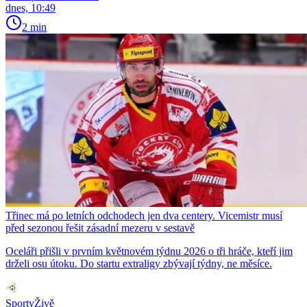
dnes, 10:49
2 min
Třinec má po letních odchodech jen dva centery. Vicemistr musí
před sezonou řešit zásadní mezeru v sestavě
Oceláři přišli v prvním květnovém týdnu 2026 o tři hráče, kteří jim
drželi osu útoku. Do startu extraligy zbývají týdny, ne měsíce.
SportyŽivě