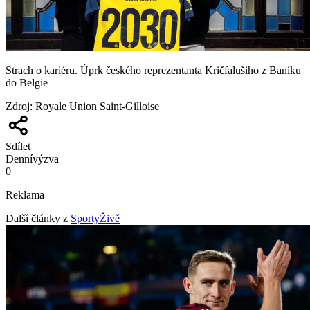
Strach o kariéru. Úprk českého reprezentanta Kričfalušiho z Baníku
do Belgie
Zdroj
:
Royale Union Saint-Gilloise
Sdílet
Denní
výzva
0
Reklama
Další články z
SportyŽivě