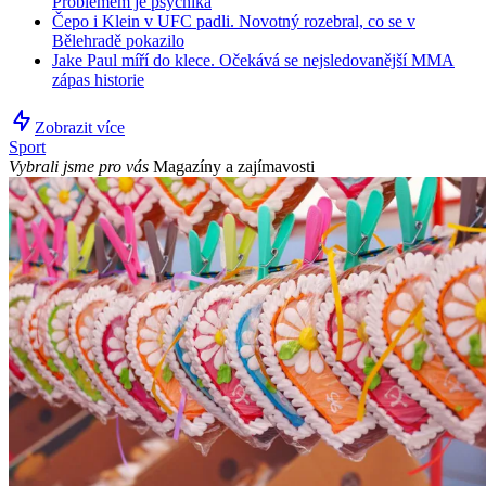
Problémem je psychika
Čepo i Klein v UFC padli. Novotný rozebral, co se v
Bělehradě pokazilo
Jake Paul míří do klece. Očekává se nejsledovanější MMA
zápas historie
Zobrazit více
Sport
Vybrali jsme pro vás
Magazíny a zajímavosti