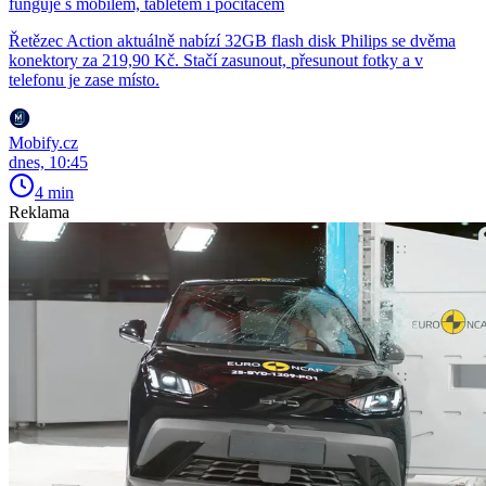
funguje s mobilem, tabletem i počítačem
Řetězec Action aktuálně nabízí 32GB flash disk Philips se dvěma
konektory za 219,90 Kč. Stačí zasunout, přesunout fotky a v
telefonu je zase místo.
Mobify.cz
dnes, 10:45
4 min
Reklama