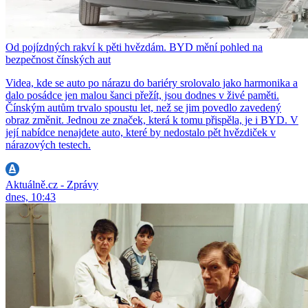
Od pojízdných rakví k pěti hvězdám. BYD mění pohled na
bezpečnost čínských aut
Videa, kde se auto po nárazu do bariéry srolovalo jako harmonika a
dalo posádce jen malou šanci přežít, jsou dodnes v živé paměti.
Čínským autům trvalo spoustu let, než se jim povedlo zavedený
obraz změnit. Jednou ze značek, která k tomu přispěla, je i BYD. V
její nabídce nenajdete auto, které by nedostalo pět hvězdiček v
nárazových testech.
Aktuálně.cz - Zprávy
dnes, 10:43