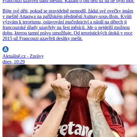
Francouzi uzavřeli další mešitu. Kázání o bití dětí už na ně bylo moc
Bijte své děti, pokud se pravidelně nemodlí, žádal své ovečky imám
v mešitě Attaqwa na pařížském předměstí Aulnay-sous-Bois. Kvůli
výzvám k terorismu, oslavování mučednictví a násilí na dětech ji
francouzské úřady uzavřely na šest měsíců. Jde o nejdelší možnou
dobu, kterou tamní právo umožňuje. Od teroristických útoků v roce
2015 už Francouzi uzavřeli desítky mešit.
Aktuálně.cz - Zprávy
dnes, 10:29