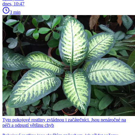
dnes, 10:47
3 min
Tyto pokojové rostliny zvládnou i začátečníci. Jsou nenáročné na
péči a odpustí většinu chyb