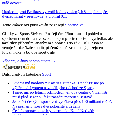
hráč dovolit
Hradec si proti Besiktasi vytvořil řadu vyložených šancí, hrál přes
dvacet minut v přesilovce, a prohrál 0:1.
Tento článek byl publikován ze zdrojů
SportyŽivě
Články ze SportyŽivě.cz přinášejí čtenářům aktuální pohled na
sportovní dění doma i ve světě – nejen prostřednictvím výsledků, ale
také díky příběhům, analýzám a pohledu do zákulisí. Obsah se
věnuje široké škále sportů, přičemž silně zastoupený je zejména
fotbal, hokej a bojové sporty, ale...
Všechny články tohoto autora →
Další články z kategorie
Sport
Kuchta má nabídky z Kataru i Turecka. Trenér Priske po
výhře nad Lyonem naznačil jeho odchod ze Sparty
Třinec má po letních odchodech jen dva centery. Vicemistr
musí před sezonou řešit zásadní mezeru v sestavě
Jedenáct českých sportovců vydělává přes 100 milionů ročně.
Na seznamu jsou i dva pokeristé a tři ženy
Česká osmnáctka ze hry o medaile. Kouč Nedvěd: