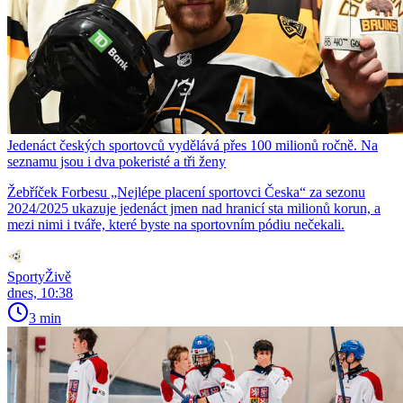
Jedenáct českých sportovců vydělává přes 100 milionů ročně. Na
seznamu jsou i dva pokeristé a tři ženy
Žebříček Forbesu „Nejlépe placení sportovci Česka“ za sezonu
2024/2025 ukazuje jedenáct jmen nad hranicí sta milionů korun, a
mezi nimi i tváře, které byste na sportovním pódiu nečekali.
SportyŽivě
dnes, 10:38
3 min