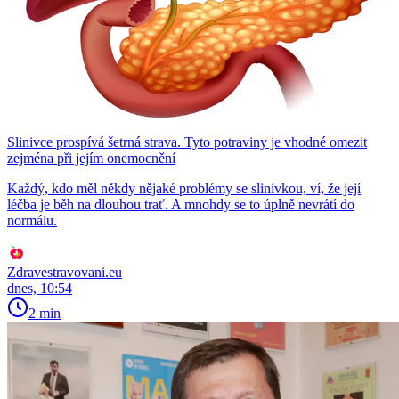
Slinivce prospívá šetrná strava. Tyto potraviny je vhodné omezit
zejména při jejím onemocnění
Každý, kdo měl někdy nějaké problémy se slinivkou, ví, že její
léčba je běh na dlouhou trať. A mnohdy se to úplně nevrátí do
normálu.
Zdravestravovani.eu
dnes, 10:54
2 min