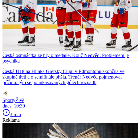
Česká osmnáctka ze hry o medaile. Kouč Nedvěd: Problémem je
psychika
Česká U18 na Hlinka Gretzky Cupu v Edmontonu skončila ve
skupině třetí a o semifinále přišla. Trenér Nedvěd pojmenoval
příčinu: tým se po inkasovaných gólech rozpadl.
SportyŽivě
dnes, 10:30
3 min
Reklama