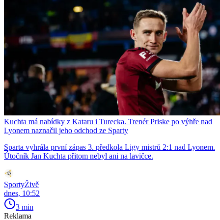
Kuchta má nabídky z Kataru i Turecka. Trenér Priske po výhře nad
Lyonem naznačil jeho odchod ze Sparty
Sparta vyhrála první zápas 3. předkola Ligy mistrů 2:1 nad Lyonem.
Útočník Jan Kuchta přitom nebyl ani na lavičce.
SportyŽivě
dnes, 10:52
3 min
Reklama