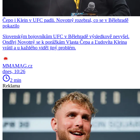
Čepo i Klein v UFC padli. Novotný rozebral, co se v Bělehradě
pokazilo
Slovenským bojovníkům UFC v Bělehradě výsledkově nevyšel.
Ondřej Novotný se k porážkám Vlasta Čepa a Ľudovíta Kleina
vrátil a u každého viděl jiný problém.
MMAMAG.cz
dnes, 10:26
2 min
Reklama