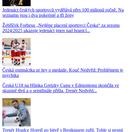
Jedenáct českých sportovců vydělává přes 100 milionů ročně. Na
seznamu jsou i dva pokeristé a tři ženy
Žebříček Forbesu „Nejlépe placení sportovci Česka“ za sezonu
2024/2025 ukazuje jedenáct jmen nad hranicí...
Česká osmnáctka ze hry o medaile. Kouč Nedvěd: Problémem je
psychika
Česká U18 na Hlinka Gretzky Cupu v Edmontonu skončila ve
skupině třetí a o semifinále přišla. Trenér Nedvěd...
Trenér Hradce Horejš po bitvě s Besiktasem zuřil. Tohle si nesmí