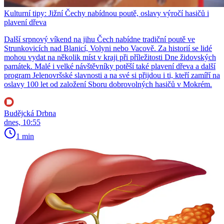
Kulturní tipy: Jižní Čechy nabídnou poutě, oslavy výročí hasičů i
plavení dřeva
Další srpnový víkend na jihu Čech nabídne tradiční poutě ve
Strunkovicích nad Blanicí, Volyni nebo Vacově. Za historií se lidé
mohou vydat na několik míst v kraji při příležitosti Dne židovských
památek. Malé i velké návštěvníky potěší také plavení dřeva a další
program Jelenovršské slavnosti a na své si přijdou i ti, kteří zamíří na
oslavy 100 let od založení Sboru dobrovolných hasičů v Mokrém.
Budějcká Drbna
dnes, 10:55
1 min