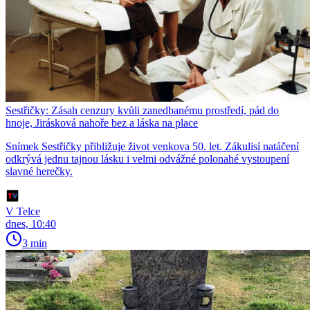
Sestřičky: Zásah cenzury kvůli zanedbanému prostředí, pád do
hnoje, Jirásková nahoře bez a láska na place
Snímek Sestřičky přibližuje život venkova 50. let. Zákulisí natáčení
odkrývá jednu tajnou lásku i velmi odvážné polonahé vystoupení
slavné herečky.
V Telce
dnes, 10:40
3 min