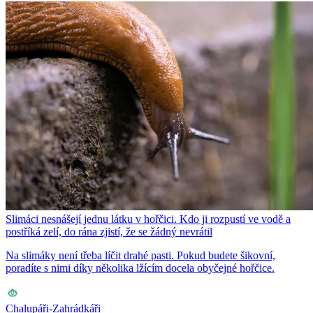
Slimáci nesnášejí jednu látku v hořčici. Kdo ji rozpustí ve vodě a
postříká zelí, do rána zjistí, že se žádný nevrátil
Na slimáky není třeba líčit drahé pasti. Pokud budete šikovní,
poradíte s nimi díky několika lžícím docela obyčejné hořčice.
Chalupáři-Zahrádkáři