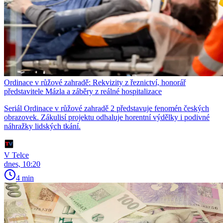
Ordinace v růžové zahradě: Rekvizity z řeznictví, honorář
představitele Mázla a záběry z reálné hospitalizace
Seriál Ordinace v růžové zahradě 2 představuje fenomén českých
obrazovek. Zákulisí projektu odhaluje horentní výdělky i podivné
náhražky lidských tkání.
V Telce
dnes, 10:20
4 min