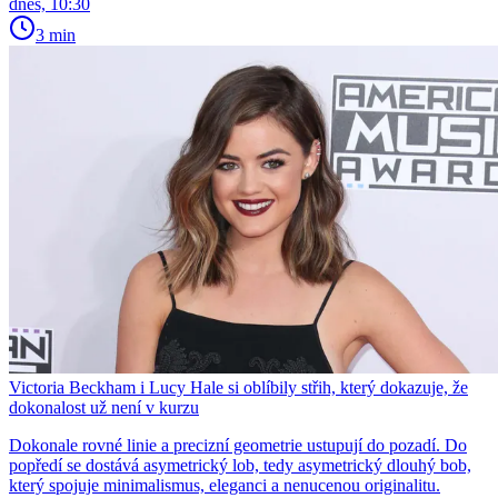
dnes, 10:30
3 min
Victoria Beckham i Lucy Hale si oblíbily střih, který dokazuje, že
dokonalost už není v kurzu
Dokonale rovné linie a precizní geometrie ustupují do pozadí. Do
popředí se dostává asymetrický lob, tedy asymetrický dlouhý bob,
který spojuje minimalismus, eleganci a nenucenou originalitu.