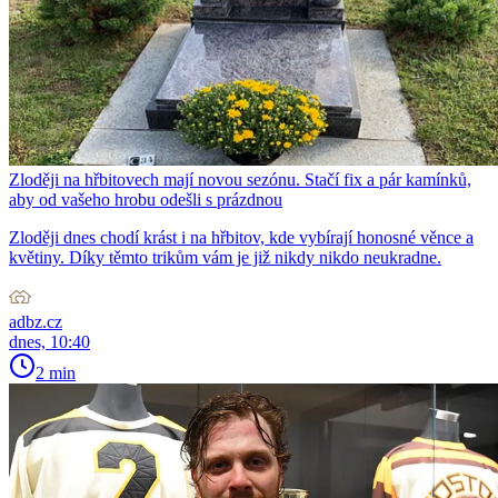
Zloději na hřbitovech mají novou sezónu. Stačí fix a pár kamínků,
aby od vašeho hrobu odešli s prázdnou
Zloději dnes chodí krást i na hřbitov, kde vybírají honosné věnce a
květiny. Díky těmto trikům vám je již nikdy nikdo neukradne.
adbz.cz
dnes, 10:40
2 min