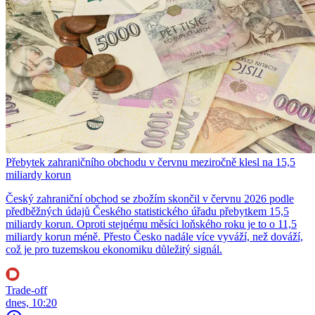
Přebytek zahraničního obchodu v červnu meziročně klesl na 15,5
miliardy korun
Český zahraniční obchod se zbožím skončil v červnu 2026 podle
předběžných údajů Českého statistického úřadu přebytkem 15,5
miliardy korun. Oproti stejnému měsíci loňského roku je to o 11,5
miliardy korun méně. Přesto Česko nadále více vyváží, než dováží,
což je pro tuzemskou ekonomiku důležitý signál.
Trade-off
dnes, 10:20