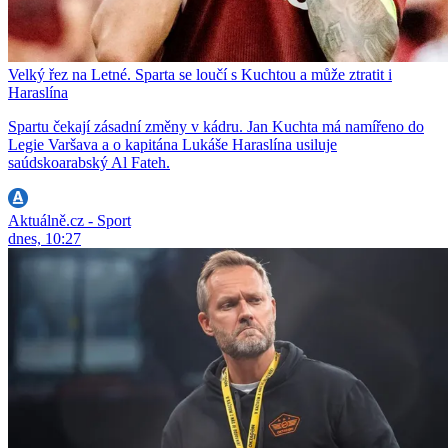
Velký řez na Letné. Sparta se loučí s Kuchtou a může ztratit i
Haraslína
Spartu čekají zásadní změny v kádru. Jan Kuchta má namířeno do
Legie Varšava a o kapitána Lukáše Haraslína usiluje
saúdskoarabský Al Fateh.
Aktuálně.cz - Sport
dnes, 10:27