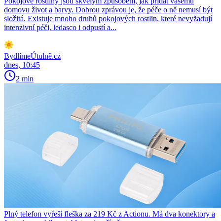
Pokojové rostliny jsou skvělým způsobem, jak přidat vašemu
domovu život a barvy. Dobrou zprávou je, že péče o ně nemusí být
složitá. Existuje mnoho druhů pokojových rostlin, které nevyžadují
intenzivní péči, ledasco i odpustí a...
BydlímeÚtulně.cz
dnes, 10:45
2 min
Plný telefon vyřeší fleška za 219 Kč z Actionu. Má dva konektory a