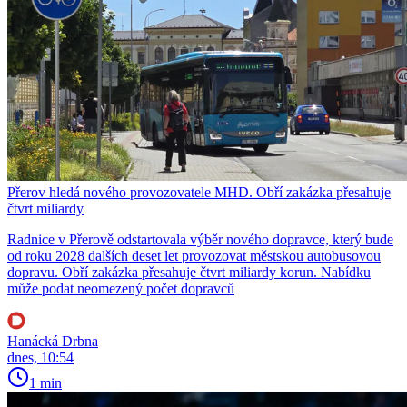
Přerov hledá nového provozovatele MHD. Obří zakázka přesahuje
čtvrt miliardy
Radnice v Přerově odstartovala výběr nového dopravce, který bude
od roku 2028 dalších deset let provozovat městskou autobusovou
dopravu. Obří zakázka přesahuje čtvrt miliardy korun. Nabídku
může podat neomezený počet dopravců
Hanácká Drbna
dnes, 10:54
1 min