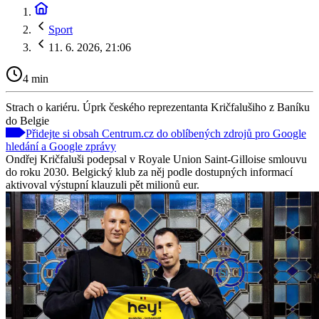
Sport
11. 6. 2026, 21:06
4 min
Strach o kariéru. Úprk českého reprezentanta Kričfalušiho z Baníku
do Belgie
Přidejte si obsah Centrum.cz do oblíbených zdrojů pro Google
hledání a Google zprávy
Ondřej Kričfaluši podepsal v Royale Union Saint-Gilloise smlouvu
do roku 2030. Belgický klub za něj podle dostupných informací
aktivoval výstupní klauzuli pět milionů eur.