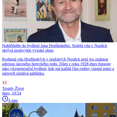
Nahlédněte do bydlení Jana Hrušínského. Stoletá vila v Nuslích
skrývá neobvykle vysoké okno
Rodinná vila Hrušínských v pražských Nuslích není jen známou
adresou slavného hereckého rodu. Dům z roku 1928 dnes funguje
jako vícegenerační bydlení, kde má každá část rodiny vlastní patro a
zároveň zůstává nablízku.
Trendy Život
dnes, 10:54
4 min