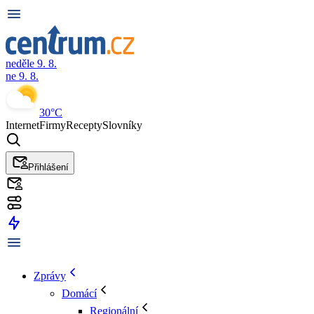
neděle 9. 8.
ne 9. 8.
30°C
Internet
Firmy
Recepty
Slovníky
Přihlášení
Zprávy
Domácí
Regionální