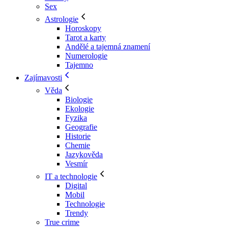
Sex
Astrologie
Horoskopy
Tarot a karty
Andělé a tajemná znamení
Numerologie
Tajemno
Zajímavosti
Věda
Biologie
Ekologie
Fyzika
Geografie
Historie
Chemie
Jazykověda
Vesmír
IT a technologie
Digital
Mobil
Technologie
Trendy
True crime