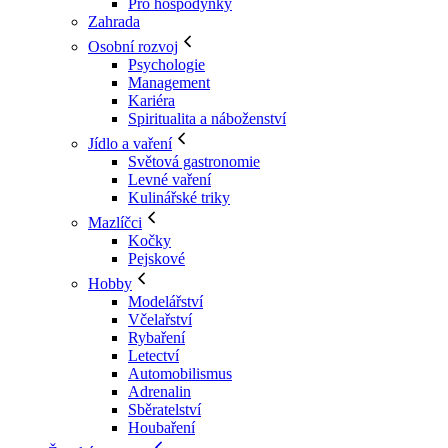
Pro hospodyňky
Zahrada
Osobní rozvoj
Psychologie
Management
Kariéra
Spiritualita a náboženství
Jídlo a vaření
Světová gastronomie
Levné vaření
Kulinářské triky
Mazlíčci
Kočky
Pejskové
Hobby
Modelářství
Včelařství
Rybaření
Letectví
Automobilismus
Adrenalin
Sběratelství
Houbaření