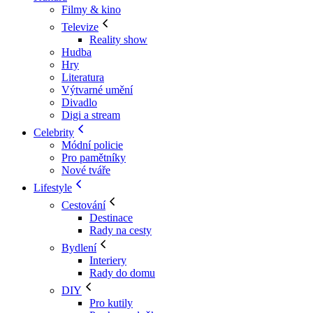
Filmy & kino
Televize
Reality show
Hudba
Hry
Literatura
Výtvarné umění
Divadlo
Digi a stream
Celebrity
Módní policie
Pro pamětníky
Nové tváře
Lifestyle
Cestování
Destinace
Rady na cesty
Bydlení
Interiery
Rady do domu
DIY
Pro kutily