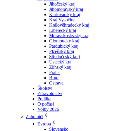
Jihočeský kraj
Jihomoravský kraj
Karlovarský kraj
Kraj Vysočina
Králověhradecký kraj
Liberecký kraj
Moravskoslezský kraj
Olomoucký kraj
Pardubický kraj
Plzeňský kraj
Středočeský kraj
Ústecký kraj
Zlínský kraj
Praha
Brno
Ostrava
Školství
Zdravotnictví
Politika
O počasí
Volby 2026
Zahraničí
Evropa
Slovensko