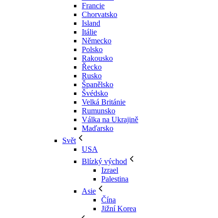
Francie
Chorvatsko
Island
Itálie
Německo
Polsko
Rakousko
Řecko
Rusko
Španělsko
Švédsko
Velká Británie
Rumunsko
Válka na Ukrajině
Maďarsko
Svět
USA
Blízký východ
Izrael
Palestina
Asie
Čína
Jižní Korea