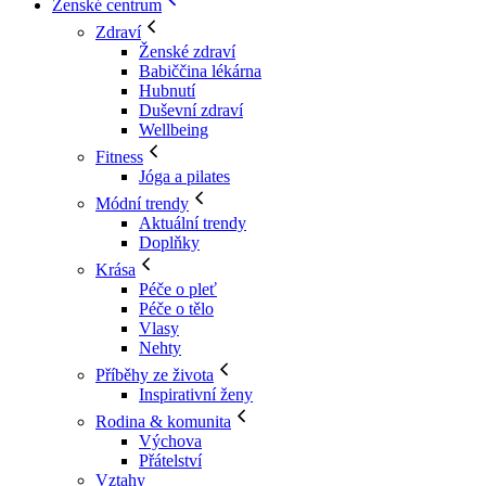
Ženské centrum
Zdraví
Ženské zdraví
Babiččina lékárna
Hubnutí
Duševní zdraví
Wellbeing
Fitness
Jóga a pilates
Módní trendy
Aktuální trendy
Doplňky
Krása
Péče o pleť
Péče o tělo
Vlasy
Nehty
Příběhy ze života
Inspirativní ženy
Rodina & komunita
Výchova
Přátelství
Vztahy