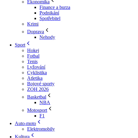
Ekonomika
Finance a burza
Podnikání
Spotřebitel
Krimi
Doprava
Nehody
Sport
Hokej
Fotbal
Tenis
Lyžování
Cyklistika
Atletika
Bojové sporty
ZOH 2026
Basketbal
NBA
Motosport
F1
Auto-moto
Elektromobily
Kultura