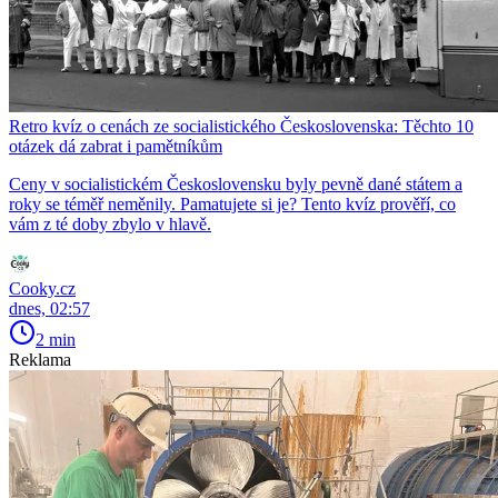
Retro kvíz o cenách ze socialistického Československa: Těchto 10
otázek dá zabrat i pamětníkům
Ceny v socialistickém Československu byly pevně dané státem a
roky se téměř neměnily. Pamatujete si je? Tento kvíz prověří, co
vám z té doby zbylo v hlavě.
Cooky.cz
dnes, 02:57
2 min
Reklama