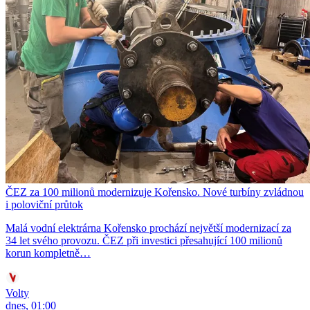
ČEZ za 100 milionů modernizuje Kořensko. Nové turbíny zvládnou
i poloviční průtok
Malá vodní elektrárna Kořensko prochází největší modernizací za
34 let svého provozu. ČEZ při investici přesahující 100 milionů
korun kompletně…
Volty
dnes, 01:00