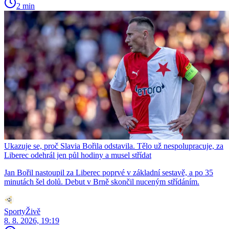
2 min
Ukazuje se, proč Slavia Bořila odstavila. Tělo už nespolupracuje, za
Liberec odehrál jen půl hodiny a musel střídat
Jan Bořil nastoupil za Liberec poprvé v základní sestavě, a po 35
minutách šel dolů. Debut v Brně skončil nuceným střídáním.
SportyŽivě
8. 8. 2026, 19:19