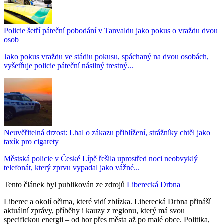
Policie šetří páteční pobodání v Tanvaldu jako pokus o vraždu dvou
osob
Jako pokus vraždu ve stádiu pokusu, spáchaný na dvou osobách,
vyšetřuje policie páteční násilný trestný...
Neuvěřitelná drzost: Lhal o zákazu přiblížení, strážníky chtěl jako
taxík pro cigarety
Městská policie v České Lípě řešila uprostřed noci neobvyklý
telefonát, který zprvu vypadal jako vážné...
Tento článek byl publikován ze zdrojů
Liberecká Drbna
Liberec a okolí očima, které vidí zblízka. Liberecká Drbna přináší
aktuální zprávy, příběhy i kauzy z regionu, který má svou
specifickou energii – od hor přes města až po malé obce. Politika,