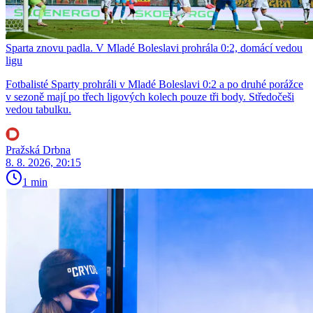
Sparta znovu padla. V Mladé Boleslavi prohrála 0:2, domácí vedou
ligu
Fotbalisté Sparty prohráli v Mladé Boleslavi 0:2 a po druhé porážce
v sezoně mají po třech ligových kolech pouze tři body. Středočeši
vedou tabulku.
Pražská Drbna
8. 8. 2026, 20:15
1 min