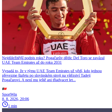
Nejdůležitější podpis roku? Pogačarův dědic Del Toro se zavázal
UAE Team Emirates až do roku 2031
Vypadá to, že v týmu UAE Team Emirates už vědí, kdo jednou
převezme štafetu po slovinském stroji na vítězství Tadeji
Pogačarovi. A není mu ještě ani třiadvacet let...
SportWin
8. 8. 2026, 20:06
1 min