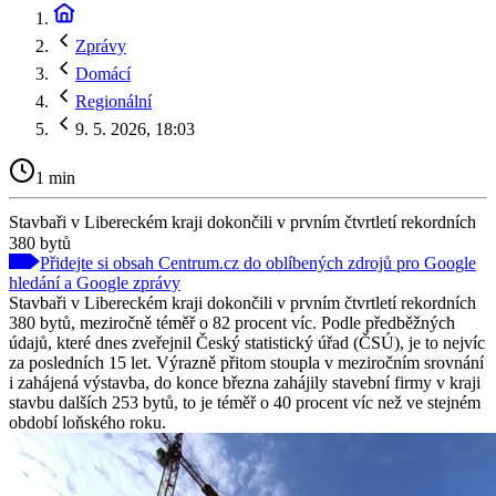
Zprávy
Domácí
Regionální
9. 5. 2026, 18:03
1 min
Stavbaři v Libereckém kraji dokončili v prvním čtvrtletí rekordních
380 bytů
Přidejte si obsah Centrum.cz do oblíbených zdrojů pro Google
hledání a Google zprávy
Stavbaři v Libereckém kraji dokončili v prvním čtvrtletí rekordních
380 bytů, meziročně téměř o 82 procent víc. Podle předběžných
údajů, které dnes zveřejnil Český statistický úřad (ČSÚ), je to nejvíc
za posledních 15 let. Výrazně přitom stoupla v meziročním srovnání
i zahájená výstavba, do konce března zahájily stavební firmy v kraji
stavbu dalších 253 bytů, to je téměř o 40 procent víc než ve stejném
období loňského roku.