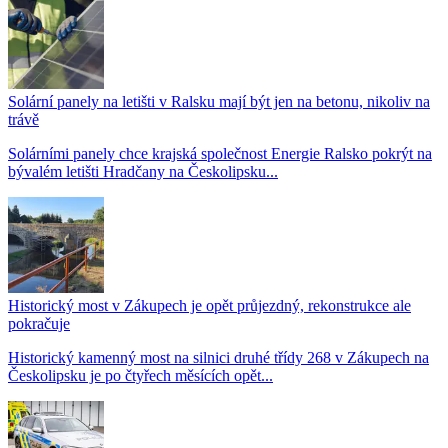
Solární panely na letišti v Ralsku mají být jen na betonu, nikoliv na
trávě
Solárními panely chce krajská společnost Energie Ralsko pokrýt na
bývalém letišti Hradčany na Českolipsku...
Historický most v Zákupech je opět průjezdný, rekonstrukce ale
pokračuje
Historický kamenný most na silnici druhé třídy 268 v Zákupech na
Českolipsku je po čtyřech měsících opět...