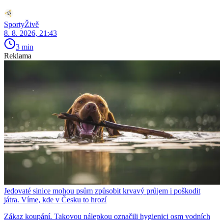
SportyŽivě
8. 8. 2026, 21:43
3 min
Reklama
Jedovaté sinice mohou psům způsobit krvavý průjem i poškodit
játra. Víme, kde v Česku to hrozí
Zákaz koupání. Takovou nálepkou označili hygienici osm vodních