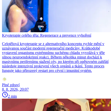
Kryoterapie celého těla: Regenerace a prevence vyhoření
Celotělová kryoterapie se z alternativního konceptu rychle mění v
uznávanou součást moderní regenerační medicíny. Krátkodobé
vystavení organismu extrémnímu suchému chladu vyvolává v těle
silnou neuroendokrinní reakci. Během několika minut dochází k
masivnímu perifernímu stažení cév, po kterém při opětovném zahřátí
následuje intenzivní prokrvení všech orgánů a tkání. Tento proces
funguje jako přirozený restart pro cévní i imunitní systém.
Plné zdraví
8. 8. 2026, 20:07
2 min