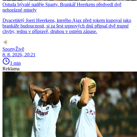
Ostuda bývalé naděje Sparty. Brankář Heerkens předvedl dvě
nehorázné minely
Dvacetiletý Joeri Heerkens, kterého Ajax před rokem kupoval jako
brankáře budoucnosti, si za šest srpnových dnů připsal dvě trapné
chyby, jednu v přípravě, druhou v ostrém zápase.
SportyŽivě
8. 8. 2026, 20:21
3 min
Reklama