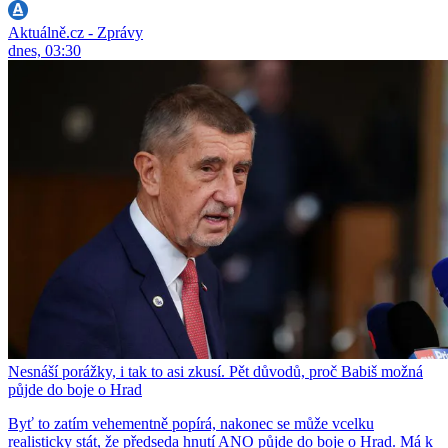
Aktuálně.cz - Zprávy
dnes, 03:30
Nesnáší porážky, i tak to asi zkusí. Pět důvodů, proč Babiš možná
půjde do boje o Hrad
Byť to zatím vehementně popírá, nakonec se může vcelku
realisticky stát, že předseda hnutí ANO půjde do boje o Hrad. Má k