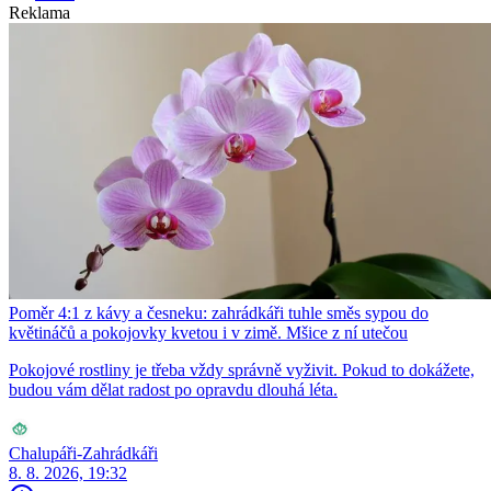
Reklama
Poměr 4:1 z kávy a česneku: zahrádkáři tuhle směs sypou do
květináčů a pokojovky kvetou i v zimě. Mšice z ní utečou
Pokojové rostliny je třeba vždy správně vyživit. Pokud to dokážete,
budou vám dělat radost po opravdu dlouhá léta.
Chalupáři-Zahrádkáři
8. 8. 2026, 19:32