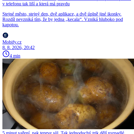
v telefonu tak liší a která má pravdu
Stejné město, stejný den, dvě aplikace, a dvě úplně jiné ikonky.
Rozdíl nevzniká tím, že by jedna „kecala“. Vzniká hluboko pod
kapotou.
Mobify.cz
8. 8. 2026, 20:42
4 min
5 minut vaření, pak teprve sůl. Tak jednoduchý trik dělí rozpadlé