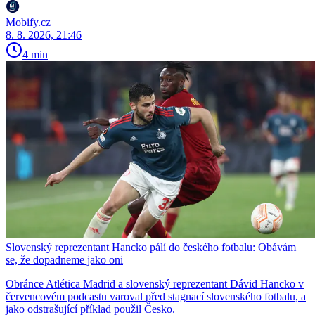
Mobify.cz
8. 8. 2026, 21:46
4 min
Slovenský reprezentant Hancko pálí do českého fotbalu: Obávám
se, že dopadneme jako oni
Obránce Atlética Madrid a slovenský reprezentant Dávid Hancko v
červencovém podcastu varoval před stagnací slovenského fotbalu, a
jako odstrašující příklad použil Česko.