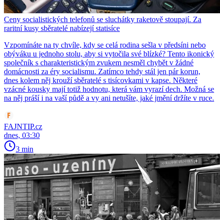
Ceny socialistických telefonů se sluchátky raketově stoupají. Za
raritní kusy sběratelé nabízejí statisíce
Vzpomínáte na ty chvíle, kdy se celá rodina sešla v předsíni nebo
obýváku u jednoho stolu, aby si vytočila své blízké? Tento ikonický
společník s charakteristickým zvukem nesměl chybět v žádné
domácnosti za éry socialismu. Zatímco tehdy stál jen pár korun,
dnes kolem něj krouží sběratelé s tisícovkami v kapse. Některé
vzácné kousky mají totiž hodnotu, která vám vyrazí dech. Možná se
na něj práší i na vaší půdě a vy ani netušíte, jaké jmění držíte v ruce.
FAJNTIP.cz
dnes, 03:30
3 min