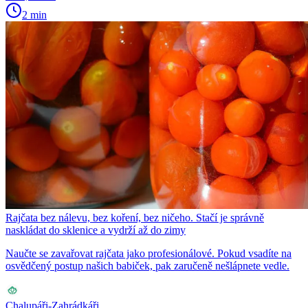
2 min
Rajčata bez nálevu, bez koření, bez ničeho. Stačí je správně
naskládat do sklenice a vydrží až do zimy
Naučte se zavařovat rajčata jako profesionálové. Pokud vsadíte na
osvědčený postup našich babiček, pak zaručeně nešlápnete vedle.
Chalupáři-Zahrádkáři