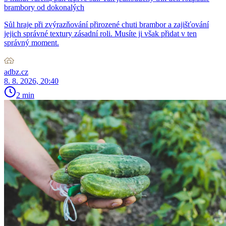
brambory od dokonalých
Sůl hraje při zvýrazňování přirozené chuti brambor a zajišťování
jejich správné textury zásadní roli. Musíte ji však přidat v ten
správný moment.
adbz.cz
8. 8. 2026, 20:40
2 min