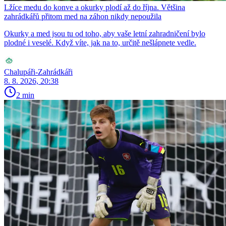
Lžíce medu do konve a okurky plodí až do října. Většina
zahrádkářů přitom med na záhon nikdy nepoužila
Okurky a med jsou tu od toho, aby vaše letní zahradničení bylo
plodné i veselé. Když víte, jak na to, určitě nešlápnete vedle.
Chalupáři-Zahrádkáři
8. 8. 2026, 20:38
2 min