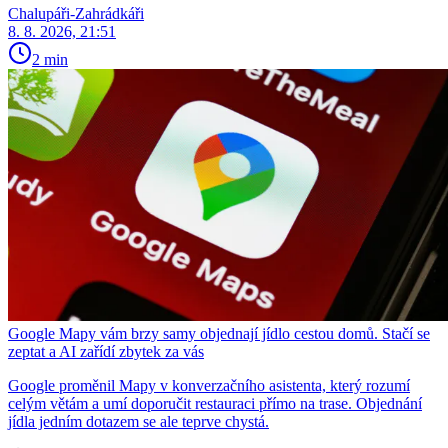
Chalupáři-Zahrádkáři
8. 8. 2026, 21:51
2 min
Google Mapy vám brzy samy objednají jídlo cestou domů. Stačí se
zeptat a AI zařídí zbytek za vás
Google proměnil Mapy v konverzačního asistenta, který rozumí
celým větám a umí doporučit restauraci přímo na trase. Objednání
jídla jedním dotazem se ale teprve chystá.