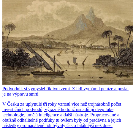
Podvodník si vymyslel fiktivní zemi. Z lidí vymámil peníze a poslal
je na výpravu smrti
V Česku za uplynulé tři roky vzrostl více než trojnásobně počet
investičních podvodů, výrazně ho totiž usnadňují deep fake
technologie, umělá inteligence a další nástroje. Propracované a
obtížně odhalitelné podfuky tu ovšem byly od pradávna a jejich
následky pro napálené lidi bývaly často fatálnější než dnes.