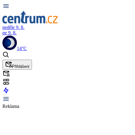
neděle 9. 8.
ne 9. 8.
14°C
Přihlášení
Reklama