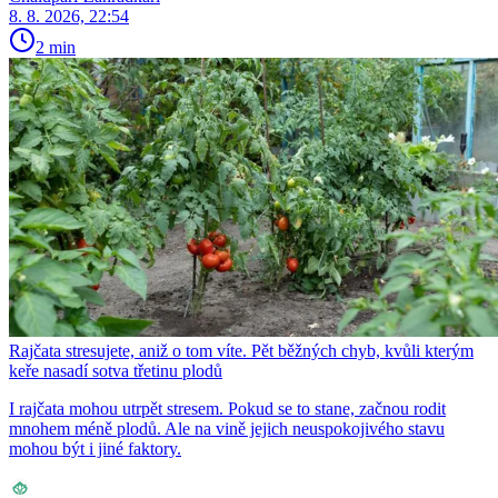
8. 8. 2026, 22:54
2 min
Rajčata stresujete, aniž o tom víte. Pět běžných chyb, kvůli kterým
keře nasadí sotva třetinu plodů
I rajčata mohou utrpět stresem. Pokud se to stane, začnou rodit
mnohem méně plodů. Ale na vině jejich neuspokojivého stavu
mohou být i jiné faktory.