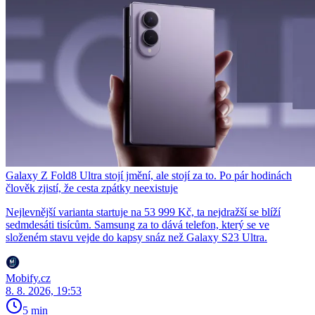
Galaxy Z Fold8 Ultra stojí jmění, ale stojí za to. Po pár hodinách
člověk zjistí, že cesta zpátky neexistuje
Nejlevnější varianta startuje na 53 999 Kč, ta nejdražší se blíží
sedmdesáti tisícům. Samsung za to dává telefon, který se ve
složeném stavu vejde do kapsy snáz než Galaxy S23 Ultra.
Mobify.cz
8. 8. 2026, 19:53
5 min