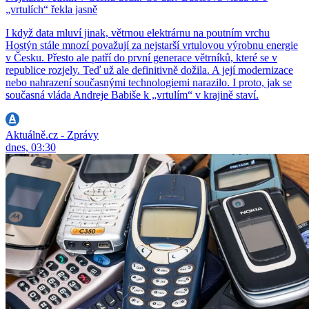
„vrtulích“ řekla jasně
I když data mluví jinak, větrnou elektrárnu na poutním vrchu
Hostýn stále mnozí považují za nejstarší vrtulovou výrobnu energie
v Česku. Přesto ale patří do první generace větrníků, které se v
republice rozjely. Teď už ale definitivně dožila. A její modernizace
nebo nahrazení současnými technologiemi narazilo. I proto, jak se
současná vláda Andreje Babiše k „vrtulím“ v krajině staví.
Aktuálně.cz - Zprávy
dnes, 03:30