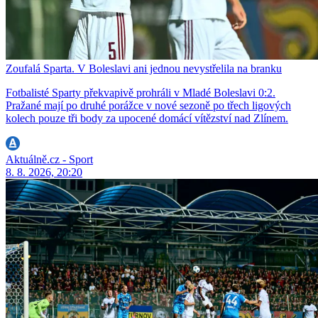
Zoufalá Sparta. V Boleslavi ani jednou nevystřelila na branku
Fotbalisté Sparty překvapivě prohráli v Mladé Boleslavi 0:2.
Pražané mají po druhé porážce v nové sezoně po třech ligových
kolech pouze tři body za upocené domácí vítězství nad Zlínem.
Aktuálně.cz - Sport
8. 8. 2026, 20:20