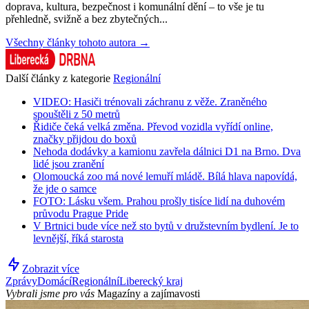
doprava, kultura, bezpečnost i komunální dění – to vše je tu
přehledně, svižně a bez zbytečných...
Všechny články tohoto autora →
Další články z kategorie
Regionální
VIDEO: Hasiči trénovali záchranu z věže. Zraněného
spouštěli z 50 metrů
Řidiče čeká velká změna. Převod vozidla vyřídí online,
značky přijdou do boxů
Nehoda dodávky a kamionu zavřela dálnici D1 na Brno. Dva
lidé jsou zranění
Olomoucká zoo má nové lemuří mládě. Bílá hlava napovídá,
že jde o samce
FOTO: Lásku všem. Prahou prošly tisíce lidí na duhovém
průvodu Prague Pride
V Brtnici bude více než sto bytů v družstevním bydlení. Je to
levnější, říká starosta
Zobrazit více
Zprávy
Domácí
Regionální
Liberecký kraj
Vybrali jsme pro vás
Magazíny a zajímavosti