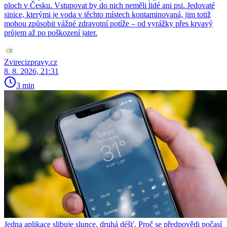
ploch v Česku. Vstupovat by do nich neměli lidé ani psi. Jedovaté
sinice, kterými je voda v těchto místech kontaminovaná, jim totiž
mohou způsobit vážné zdravotní potíže – od vyrážky přes krvavý
průjem až po poškození jater.
Zvirecizpravy.cz
8. 8. 2026, 21:31
3 min
Jedna aplikace slibuje slunce, druhá déšť. Proč se předpovědi počasí