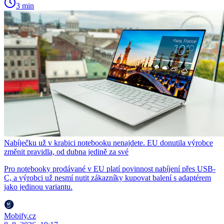
3 min
Nabíječku už v krabici notebooku nenajdete. EU donutila výrobce
změnit pravidla, od dubna jedině za své
Pro notebooky prodávané v EU platí povinnost nabíjení přes USB-
C, a výrobci už nesmí nutit zákazníky kupovat balení s adaptérem
jako jedinou variantu.
Mobify.cz