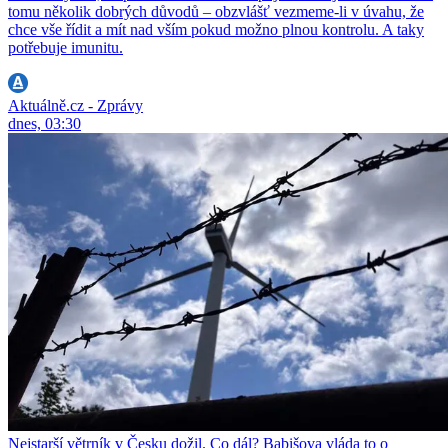
tomu několik dobrých důvodů – obzvlášť vezmeme-li v úvahu, že
chce vše řídit a mít nad vším pokud možno plnou kontrolu. A taky
potřebuje imunitu.
Aktuálně.cz - Zprávy
dnes, 03:30
Nejstarší větrník v Česku dožil. Co dál? Babišova vláda to o