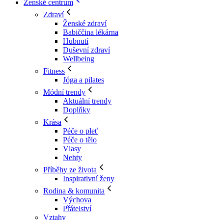
Ženské centrum
Zdraví
Ženské zdraví
Babiččina lékárna
Hubnutí
Duševní zdraví
Wellbeing
Fitness
Jóga a pilates
Módní trendy
Aktuální trendy
Doplňky
Krása
Péče o pleť
Péče o tělo
Vlasy
Nehty
Příběhy ze života
Inspirativní ženy
Rodina & komunita
Výchova
Přátelství
Vztahy