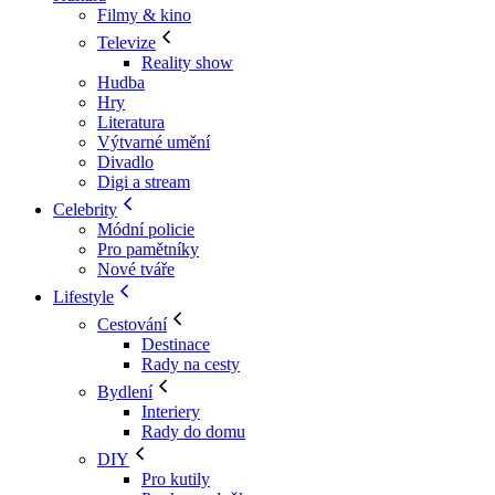
Filmy & kino
Televize
Reality show
Hudba
Hry
Literatura
Výtvarné umění
Divadlo
Digi a stream
Celebrity
Módní policie
Pro pamětníky
Nové tváře
Lifestyle
Cestování
Destinace
Rady na cesty
Bydlení
Interiery
Rady do domu
DIY
Pro kutily