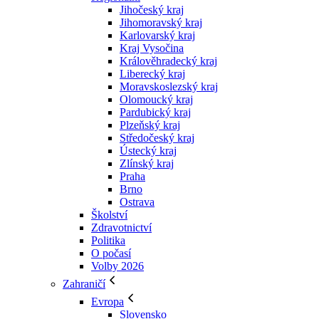
Jihočeský kraj
Jihomoravský kraj
Karlovarský kraj
Kraj Vysočina
Králověhradecký kraj
Liberecký kraj
Moravskoslezský kraj
Olomoucký kraj
Pardubický kraj
Plzeňský kraj
Středočeský kraj
Ústecký kraj
Zlínský kraj
Praha
Brno
Ostrava
Školství
Zdravotnictví
Politika
O počasí
Volby 2026
Zahraničí
Evropa
Slovensko