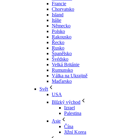
Francie
Chorvatsko
Island
Itálie
Německo
Polsko
Rakousko
Řecko
Rusko
Španělsko
Švédsko
Velká Británie
Rumunsko
Válka na Ukrajině
Maďarsko
Svět
USA
Blízký východ
Izrael
Palestina
Asie
Čína
Jižní Korea