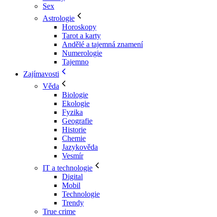
Sex
Astrologie
Horoskopy
Tarot a karty
Andělé a tajemná znamení
Numerologie
Tajemno
Zajímavosti
Věda
Biologie
Ekologie
Fyzika
Geografie
Historie
Chemie
Jazykověda
Vesmír
IT a technologie
Digital
Mobil
Technologie
Trendy
True crime