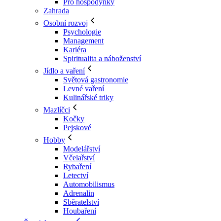
Pro hospodyňky
Zahrada
Osobní rozvoj
Psychologie
Management
Kariéra
Spiritualita a náboženství
Jídlo a vaření
Světová gastronomie
Levné vaření
Kulinářské triky
Mazlíčci
Kočky
Pejskové
Hobby
Modelářství
Včelařství
Rybaření
Letectví
Automobilismus
Adrenalin
Sběratelství
Houbaření