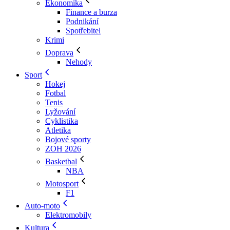
Ekonomika
Finance a burza
Podnikání
Spotřebitel
Krimi
Doprava
Nehody
Sport
Hokej
Fotbal
Tenis
Lyžování
Cyklistika
Atletika
Bojové sporty
ZOH 2026
Basketbal
NBA
Motosport
F1
Auto-moto
Elektromobily
Kultura