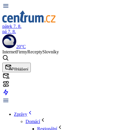
pátek 7. 8.
pá 7. 8.
20°C
Internet
Firmy
Recepty
Slovníky
Přihlášení
Zprávy
Domácí
Regionální