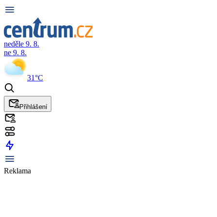
neděle 9. 8.
ne 9. 8.
31°C
Přihlášení
Reklama