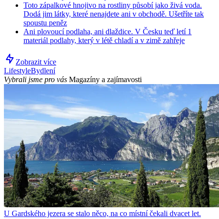
Toto zápalkové hnojivo na rostliny působí jako živá voda.
Dodá jim látky, které nenajdete ani v obchodě. Ušetříte tak
spoustu peněz
Ani plovoucí podlaha, ani dlaždice. V Česku teď letí 1
materiál podlahy, který v létě chladí a v zimě zahřeje
Zobrazit více
Lifestyle
Bydlení
Vybrali jsme pro vás
Magazíny a zajímavosti
U Gardského jezera se stalo něco, na co místní čekali dvacet let.