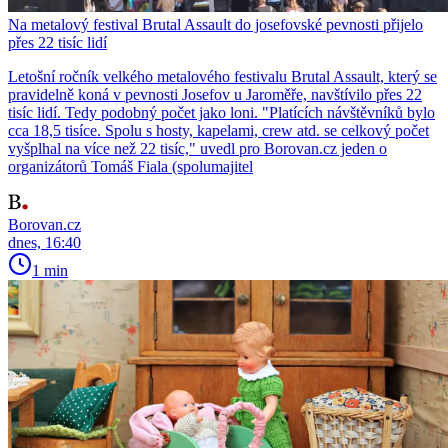
Na metalový festival Brutal Assault do josefovské pevnosti přijelo
přes 22 tisíc lidí
Letošní ročník velkého metalového festivalu Brutal Assault, který se
pravidelně koná v pevnosti Josefov u Jaroměře, navštívilo přes 22
tisíc lidí. Tedy podobný počet jako loni. "Platících návštěvníků bylo
cca 18,5 tisíce. Spolu s hosty, kapelami, crew atd. se celkový počet
vyšplhal na více než 22 tisíc," uvedl pro Borovan.cz jeden o
organizátorů Tomáš Fiala (spolumajitel
Borovan.cz
dnes, 16:40
1 min