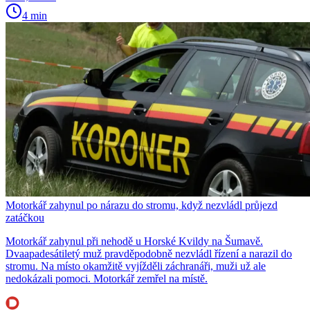
4 min
Motorkář zahynul po nárazu do stromu, když nezvládl průjezd
zatáčkou
Motorkář zahynul při nehodě u Horské Kvildy na Šumavě.
Dvaapadesátiletý muž pravděpodobně nezvládl řízení a narazil do
stromu. Na místo okamžitě vyjížděli záchranáři, muži už ale
nedokázali pomoci. Motorkář zemřel na místě.