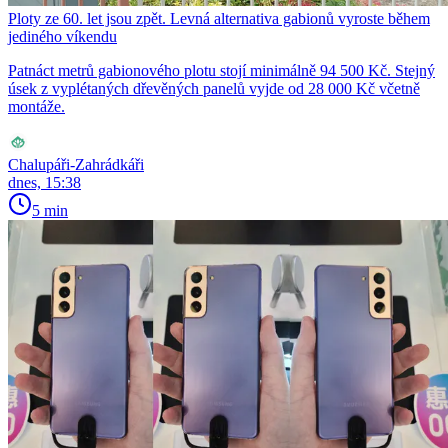
Ploty ze 60. let jsou zpět. Levná alternativa gabionů vyroste během
jediného víkendu
Patnáct metrů gabionového plotu stojí minimálně 94 500 Kč. Stejný
úsek z vyplétaných dřevěných panelů vyjde od 28 000 Kč včetně
montáže.
Chalupáři-Zahrádkáři
dnes, 15:38
5 min