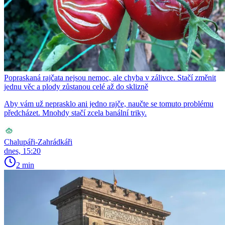
Popraskaná rajčata nejsou nemoc, ale chyba v zálivce. Stačí změnit
jednu věc a plody zůstanou celé až do sklizně
Aby vám už neprasklo ani jedno rajče, naučte se tomuto problému
předcházet. Mnohdy stačí zcela banální triky.
Chalupáři-Zahrádkáři
dnes, 15:20
2 min