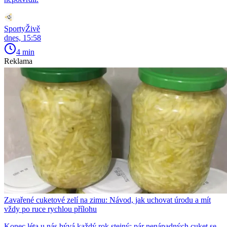
SportyŽivě
dnes, 15:58
4 min
Reklama
Zavařené cuketové zelí na zimu: Návod, jak uchovat úrodu a mít
vždy po ruce rychlou přílohu
Konec léta u nás bývá každý rok stejný: pár nenápadných cuket se