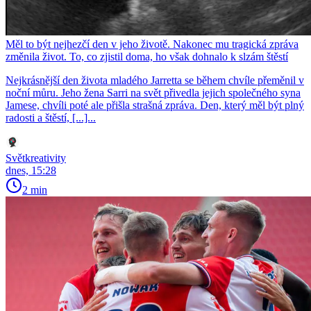
Měl to být nejhezčí den v jeho životě. Nakonec mu tragická zpráva
změnila život. To, co zjistil doma, ho však dohnalo k slzám štěstí
Nejkrásnější den života mladého Jarretta se během chvíle přeměnil v
noční můru. Jeho žena Sarri na svět přivedla jejich společného syna
Jamese, chvíli poté ale přišla strašná zpráva. Den, který měl být plný
radosti a štěstí, [...]...
Světkreativity
dnes, 15:28
2 min