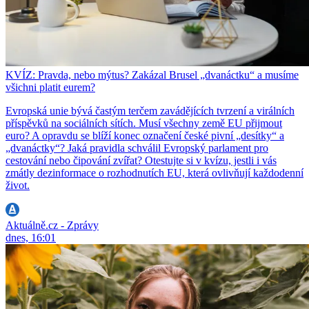
KVÍZ: Pravda, nebo mýtus? Zakázal Brusel „dvanáctku“ a musíme
všichni platit eurem?
Evropská unie bývá častým terčem zavádějících tvrzení a virálních
příspěvků na sociálních sítích. Musí všechny země EU přijmout
euro? A opravdu se blíží konec označení české pivní „desítky“ a
„dvanáctky“? Jaká pravidla schválil Evropský parlament pro
cestování nebo čipování zvířat? Otestujte si v kvízu, jestli i vás
zmátly dezinformace o rozhodnutích EU, která ovlivňují každodenní
život.
Aktuálně.cz - Zprávy
dnes, 16:01