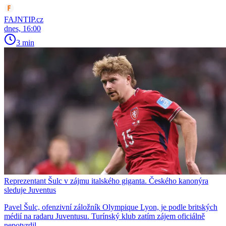
FAJNTIP.cz
dnes, 16:00
3 min
Reprezentant Šulc v zájmu italského giganta. Českého kanonýra
sleduje Juventus
Pavel Šulc, ofenzivní záložník Olympique Lyon, je podle britských
médií na radaru Juventusu. Turínský klub zatím zájem oficiálně
nepotvrdil.