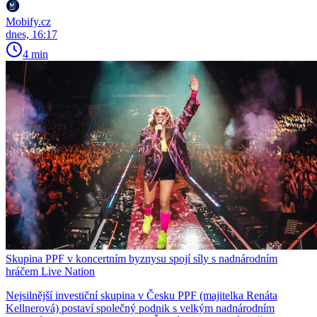
Mobify.cz
dnes, 16:17
4 min
Skupina PPF v koncertním byznysu spojí síly s nadnárodním
hráčem Live Nation
Nejsilnější investiční skupina v Česku PPF (majitelka Renáta
Kellnerová) postaví společný podnik s velkým nadnárodním