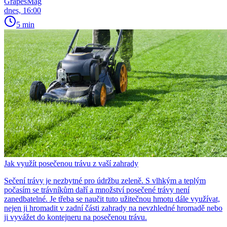
GrapesMag
dnes, 16:00
5 min
Jak využít posečenou trávu z vaší zahrady
Sečení trávy je nezbytné pro údržbu zeleně. S vlhkým a teplým
počasím se trávníkům daří a množství posečené trávy není
zanedbatelné. Je třeba se naučit tuto užitečnou hmotu dále využívat,
nejen ji hromadit v zadní části zahrady na nevzhledné hromadě nebo
ji vyvážet do kontejneru na posečenou trávu.