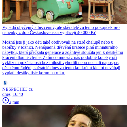
Vypadá obyčejný a bezcenný, ale sběratelé za tento pokojíček pro
panenky z dob Československa vyplácejí 40 000 Kč
Možná jste ji jako děti také obdivovali na staré chalupě nebo u
babičky v ložnici. Nenápadná dřevěná krabice plná miniaturního
nábytku, která přečkala generace a zdánlivě sloužila jen k dětskému
krácení dlouhé chvíle. Zatímco mnozí z nás podobné kousky při
vyklízení pozůstalostí bez milosti vyhodili nebo nechali napospas
dětskému řádění, sběratelé dnes za tento konkrétní klenot neváhají
vyplatit desítky tisíc korun na ruku.
NESPECHEJ.cz
dnes, 16:40
2 min