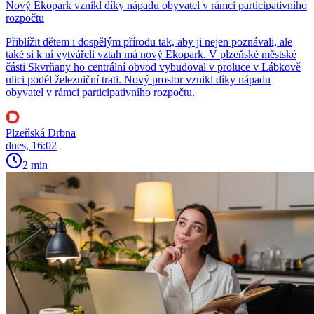
Nový Ekopark vznikl díky nápadu obyvatel v rámci participativního
rozpočtu
Přiblížit dětem i dospělým přírodu tak, aby ji nejen poznávali, ale
také si k ní vytvářeli vztah má nový Ekopark. V plzeňské městské
části Skvrňany ho centrální obvod vybudoval v proluce v Lábkově
ulici podél železniční trati. Nový prostor vznikl díky nápadu
obyvatel v rámci participativního rozpočtu.
Plzeňská Drbna
dnes, 16:02
2 min