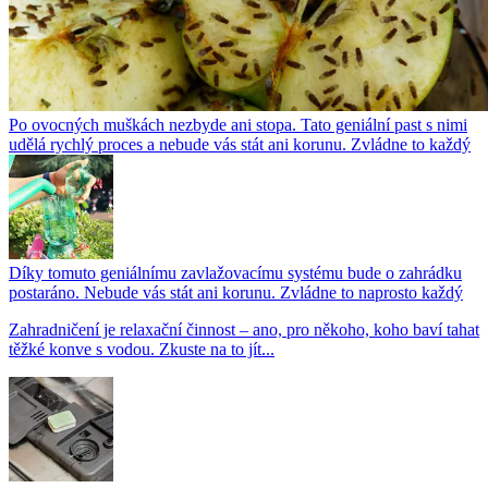
Po ovocných muškách nezbyde ani stopa. Tato geniální past s nimi
udělá rychlý proces a nebude vás stát ani korunu. Zvládne to každý
Díky tomuto geniálnímu zavlažovacímu systému bude o zahrádku
postaráno. Nebude vás stát ani korunu. Zvládne to naprosto každý
Zahradničení je relaxační činnost – ano, pro někoho, koho baví tahat
těžké konve s vodou. Zkuste na to jít...