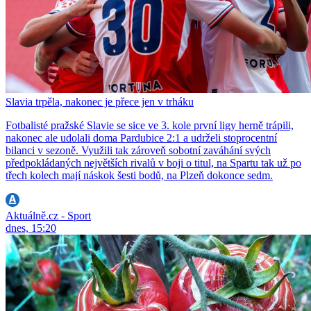
Slavia trpěla, nakonec je přece jen v trháku
Fotbalisté pražské Slavie se sice ve 3. kole první ligy herně trápili,
nakonec ale udolali doma Pardubice 2:1 a udrželi stoprocentní
bilanci v sezoně. Využili tak zároveň sobotní zaváhání svých
předpokládaných největších rivalů v boji o titul, na Spartu tak už po
třech kolech mají náskok šesti bodů, na Plzeň dokonce sedm.
Aktuálně.cz - Sport
dnes, 15:20