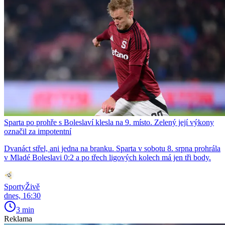
Sparta po prohře s Boleslaví klesla na 9. místo. Zelený její výkony
označil za impotentní
Dvanáct střel, ani jedna na branku. Sparta v sobotu 8. srpna prohrála
v Mladé Boleslavi 0:2 a po třech ligových kolech má jen tři body.
SportyŽivě
dnes, 16:30
3 min
Reklama