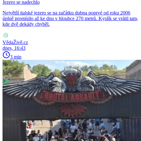
Jezero se nadechlo
Největší italské jezero se na začátku dubna poprvé od roku 2006
úplně promísilo až ke dnu v hloubce 270 metrů. Kyslík se vrátil tam,
kde dvě dekády chyběl.
VědaŽivě.cz
dnes, 16:43
3 min