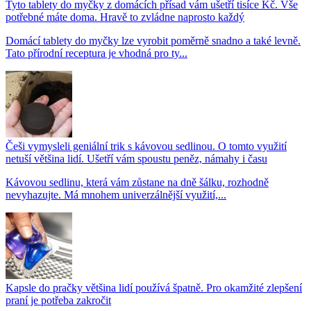
Tyto tablety do myčky z domácích přísad vám ušetří tisíce Kč. Vše
potřebné máte doma. Hravě to zvládne naprosto každý
Domácí tablety do myčky lze vyrobit poměrně snadno a také levně.
Tato přírodní receptura je vhodná pro ty...
Češi vymysleli geniální trik s kávovou sedlinou. O tomto využití
netuší většina lidí. Ušetří vám spoustu peněz, námahy i času
Kávovou sedlinu, která vám zůstane na dně šálku, rozhodně
nevyhazujte. Má mnohem univerzálnější využití,...
Kapsle do pračky většina lidí používá špatně. Pro okamžité zlepšení
praní je potřeba zakročit