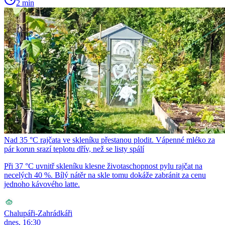
2 min
Nad 35 °C rajčata ve skleníku přestanou plodit. Vápenné mléko za
pár korun srazí teplotu dřív, než se listy spálí
Při 37 °C uvnitř skleníku klesne životaschopnost pylu rajčat na
necelých 40 %. Bílý nátěr na skle tomu dokáže zabránit za cenu
jednoho kávového latte.
Chalupáři-Zahrádkáři
dnes, 16:30