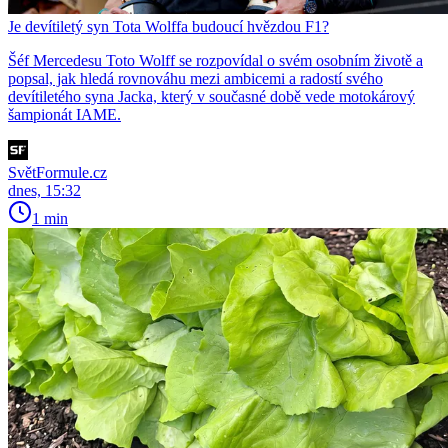
Je devítiletý syn Tota Wolffa budoucí hvězdou F1?
Šéf Mercedesu Toto Wolff se rozpovídal o svém osobním životě a
popsal, jak hledá rovnováhu mezi ambicemi a radostí svého
devítiletého syna Jacka, který v současné době vede motokárový
šampionát IAME.
SvětFormule.cz
dnes, 15:32
1 min