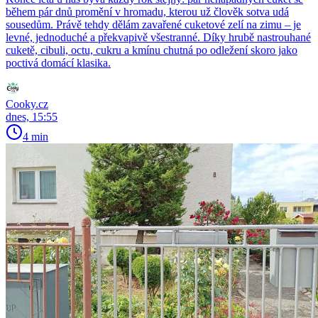
během pár dnů promění v hromadu, kterou už člověk sotva udá
sousedům. Právě tehdy dělám zavařené cuketové zelí na zimu – je
levné, jednoduché a překvapivě všestranné. Díky hrubě nastrouhané
cuketě, cibuli, octu, cukru a kmínu chutná po odležení skoro jako
poctivá domácí klasika.
Cooky.cz
dnes, 15:55
4 min