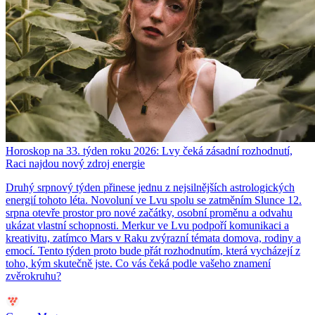
Horoskop na 33. týden roku 2026: Lvy čeká zásadní rozhodnutí,
Raci najdou nový zdroj energie
Druhý srpnový týden přinese jednu z nejsilnějších astrologických
energií tohoto léta. Novoluní ve Lvu spolu se zatměním Slunce 12.
srpna otevře prostor pro nové začátky, osobní proměnu a odvahu
ukázat vlastní schopnosti. Merkur ve Lvu podpoří komunikaci a
kreativitu, zatímco Mars v Raku zvýrazní témata domova, rodiny a
emocí. Tento týden proto bude přát rozhodnutím, která vycházejí z
toho, kým skutečně jste. Co vás čeká podle vašeho znamení
zvěrokruhu?