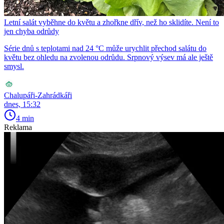
Letní salát vyběhne do květu a zhořkne dřív, než ho sklidíte. Není to
jen chyba odrůdy
Série dnů s teplotami nad 24 °C může urychlit přechod salátu do
květu bez ohledu na zvolenou odrůdu. Srpnový výsev má ale ještě
smysl.
Chalupáři-Zahrádkáři
dnes, 15:32
4 min
Reklama