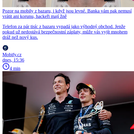
Pozor na mobily z bazaru, i když jsou levné. Banka vám pak nemusí
vrátit ani korunu, hackeři mají žně
Telefon za pár tisíc z bazaru vypadá jako výhodný obchod. Jenže
pokud už nedostává bezpečnostní záplaty, může vás vyjít mnohem
dráž než nový kus.
Mobify.cz
dnes, 15:36
4 min