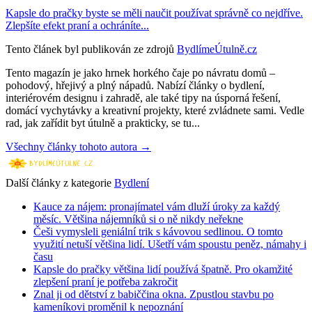
Kapsle do pračky byste se měli naučit používat správně co nejdříve.
Zlepšíte efekt praní a ochráníte...
Tento článek byl publikován ze zdrojů
BydlímeÚtulně.cz
Tento magazín je jako hrnek horkého čaje po návratu domů –
pohodový, hřejivý a plný nápadů. Nabízí články o bydlení,
interiérovém designu i zahradě, ale také tipy na úsporná řešení,
domácí vychytávky a kreativní projekty, které zvládnete sami. Vedle
rad, jak zařídit byt útulně a prakticky, se tu...
Všechny články tohoto autora →
Další články z kategorie
Bydlení
Kauce za nájem: pronajímatel vám dluží úroky za každý
měsíc. Většina nájemníků si o ně nikdy neřekne
Češi vymysleli geniální trik s kávovou sedlinou. O tomto
využití netuší většina lidí. Ušetří vám spoustu peněz, námahy i
času
Kapsle do pračky většina lidí používá špatně. Pro okamžité
zlepšení praní je potřeba zakročit
Znal ji od dětství z babiččina okna. Zpustlou stavbu po
kameníkovi proměnil k nepoznání