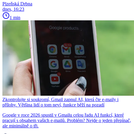
Plzeňská Drbna
dnes, 16:23
1 min
Zkontrolujte si soukromí, Gmail zapnul AI, která čte e-maily i
přílohy. Většina lidí o tom neví, funkce běží na pozadí
Google v roce 2026 spustil v Gmailu celou řadu AI funkcí, které
pracují s obsahem vašich e-mailů. Problém? Nejde o jeden přepínač,
ale minimálně o tři.