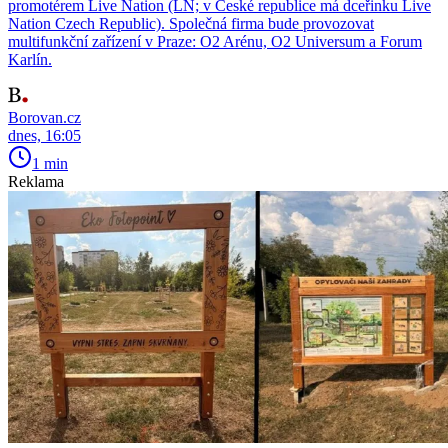
promotérem Live Nation (LN; v České republice má dceřinku Live
Nation Czech Republic). Společná firma bude provozovat
multifunkční zařízení v Praze: O2 Arénu, O2 Universum a Forum
Karlín.
Borovan.cz
dnes, 16:05
1 min
Reklama