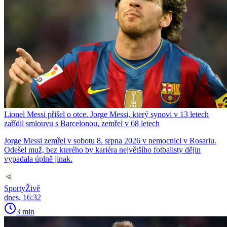
Lionel Messi přišel o otce. Jorge Messi, který synovi v 13 letech
zařídil smlouvu s Barcelonou, zemřel v 68 letech
Jorge Messi zemřel v sobotu 8. srpna 2026 v nemocnici v Rosariu.
Odešel muž, bez kterého by kariéra největšího fotbalisty dějin
vypadala úplně jinak.
SportyŽivě
dnes, 16:32
3 min