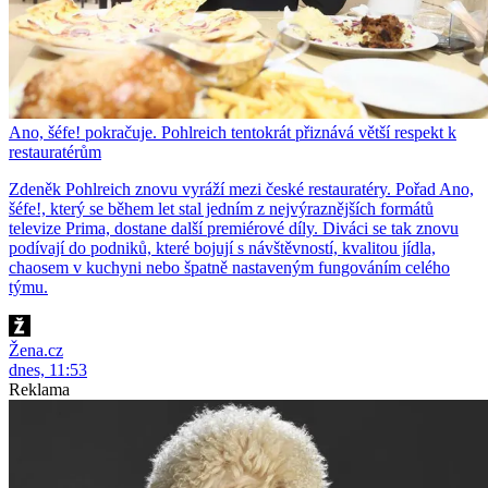
Ano, šéfe! pokračuje. Pohlreich tentokrát přiznává větší respekt k
restauratérům
Zdeněk Pohlreich znovu vyráží mezi české restauratéry. Pořad Ano,
šéfe!, který se během let stal jedním z nejvýraznějších formátů
televize Prima, dostane další premiérové díly. Diváci se tak znovu
podívají do podniků, které bojují s návštěvností, kvalitou jídla,
chaosem v kuchyni nebo špatně nastaveným fungováním celého
týmu.
Žena.cz
dnes, 11:53
Reklama