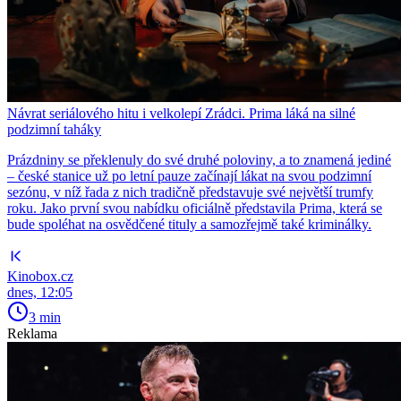
Návrat seriálového hitu i velkolepí Zrádci. Prima láká na silné
podzimní taháky
Prázdniny se překlenuly do své druhé poloviny, a to znamená jediné
– české stanice už po letní pauze začínají lákat na svou podzimní
sezónu, v níž řada z nich tradičně představuje své největší trumfy
roku. Jako první svou nabídku oficiálně představila Prima, která se
bude spoléhat na osvědčené tituly a samozřejmě také kriminálky.
Kinobox.cz
dnes, 12:05
3 min
Reklama