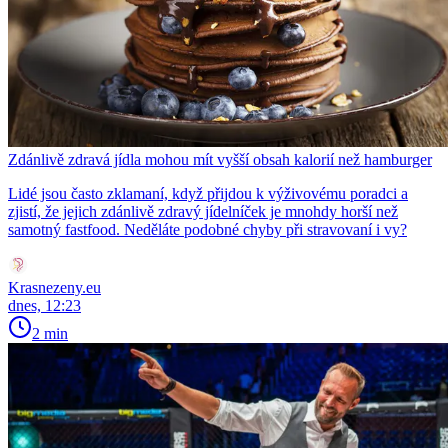
Zdánlivě zdravá jídla mohou mít vyšší obsah kalorií než hamburger
Lidé jsou často zklamaní, když přijdou k výživovému poradci a
zjistí, že jejich zdánlivě zdravý jídelníček je mnohdy horší než
samotný fastfood. Neděláte podobné chyby při stravovaní i vy?
Krasnezeny.eu
dnes, 12:23
2 min