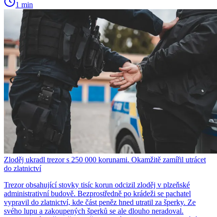
1 min
Zloděj ukradl trezor s 250 000 korunami. Okamžitě zamířil utrácet
do zlatnictví
Trezor obsahující stovky tisíc korun odcizil zloděj v plzeňské
administrativní budově. Bezprostředně po krádeži se pachatel
vypravil do zlatnictví, kde část peněz hned utratil za šperky. Ze
svého lupu a zakoupených šperků se ale dlouho neradoval.