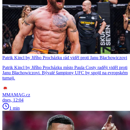
Patrik Kincl by Jiřího Procházku rád viděl proti Janu Błachowiczovi
Patrik Kincl by Jiřího Procházku místo Paula Costy raději viděl proti
Janu Błachowiczovi. Bývalé šampiony UFC by spojil na evropském
turnaji.
MMAMAG.cz
dnes, 12:04
1 min