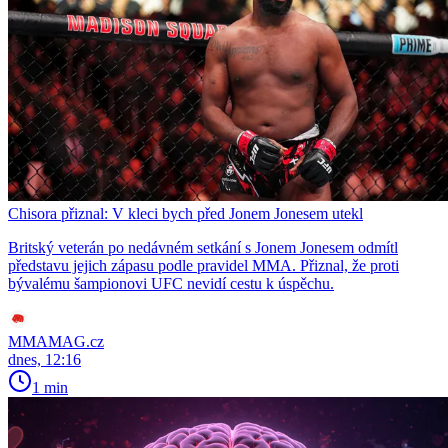
Chisora přiznal: V kleci bych před Jonem Jonesem utekl
Britský veterán po nedávném setkání s Jonem Jonesem odmítl
představu jejich zápasu podle pravidel MMA. Přiznal, že proti
bývalému šampionovi UFC nevidí cestu k úspěchu.
MMAMAG.cz
dnes, 12:16
1 min