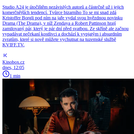
Studio A24 je útočištěm nezávislých autorů a částečně už i jejich
komerčnějších tendencí. Tvůrce bizarního To se mi snad zdá
Kristoffer Borgli pod ním na jaře vydal svou hvězdnou novinku
Drama (The Drama), v níž Zendaya a Robert Pattinson hrají
zamilovaný pár, který je pár dní před svatbou. Ze skříně ale začnou
vypadávat nečekaní kostlivci a dochází k vypjatým i absurdním
zvratům, které si nově můžete vychutnat na tuzemské službě
KVIFF.TV.
Kinobox.cz
dnes, 12:05
1 min