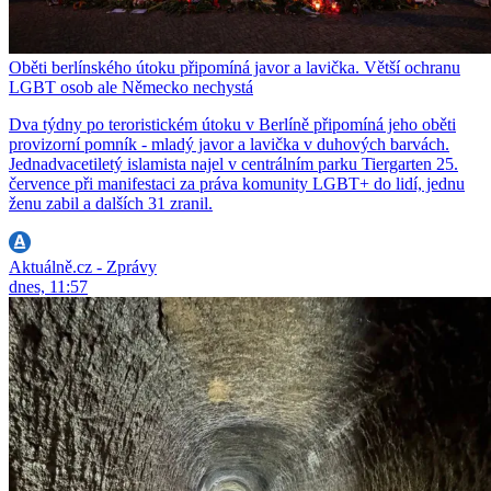
Oběti berlínského útoku připomíná javor a lavička. Větší ochranu
LGBT osob ale Německo nechystá
Dva týdny po teroristickém útoku v Berlíně připomíná jeho oběti
provizorní pomník - mladý javor a lavička v duhových barvách.
Jednadvacetiletý islamista najel v centrálním parku Tiergarten 25.
července při manifestaci za práva komunity LGBT+ do lidí, jednu
ženu zabil a dalších 31 zranil.
Aktuálně.cz - Zprávy
dnes, 11:57