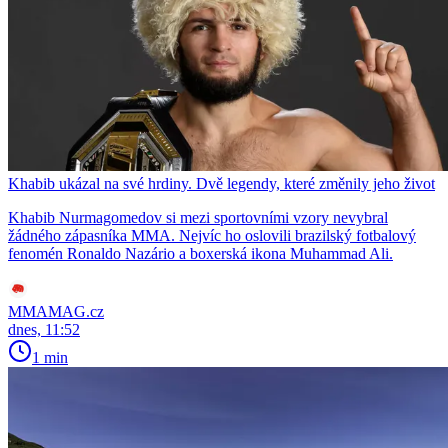
Khabib ukázal na své hrdiny. Dvě legendy, které změnily jeho život
Khabib Nurmagomedov si mezi sportovními vzory nevybral
žádného zápasníka MMA. Nejvíc ho oslovili brazilský fotbalový
fenomén Ronaldo Nazário a boxerská ikona Muhammad Ali.
MMAMAG.cz
dnes, 11:52
1 min