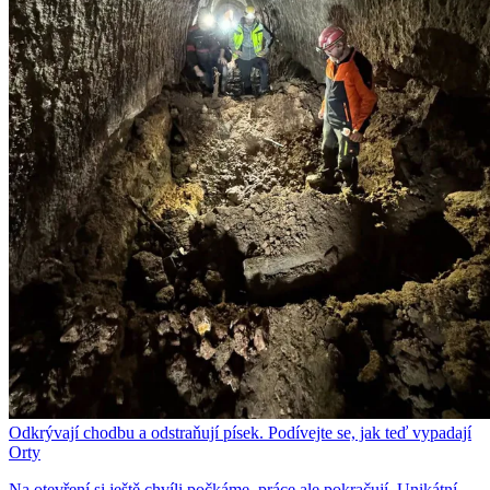
Odkrývají chodbu a odstraňují písek. Podívejte se, jak teď vypadají
Orty
Na otevření si ještě chvíli počkáme, práce ale pokračují. Unikátní