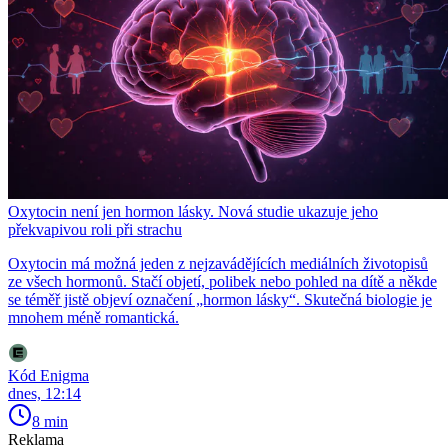
Oxytocin není jen hormon lásky. Nová studie ukazuje jeho
překvapivou roli při strachu
Oxytocin má možná jeden z nejzavádějících mediálních životopisů
ze všech hormonů. Stačí objetí, polibek nebo pohled na dítě a někde
se téměř jistě objeví označení „hormon lásky“. Skutečná biologie je
mnohem méně romantická.
Kód Enigma
dnes, 12:14
8 min
Reklama