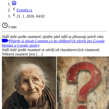
Extrafit.cz
21. 1. 2026, 04:02
3 min
Stáří duše podle znamení: zjistěte jaké stáří se přisuzuje právě vám
Přidejte si obsah Centrum.cz do oblíbených zdrojů pro Google
hledání a Google zprávy
Stáří duše podle znamení se odvíjí od charakterových vlastností.
Některá znamení jsou […]