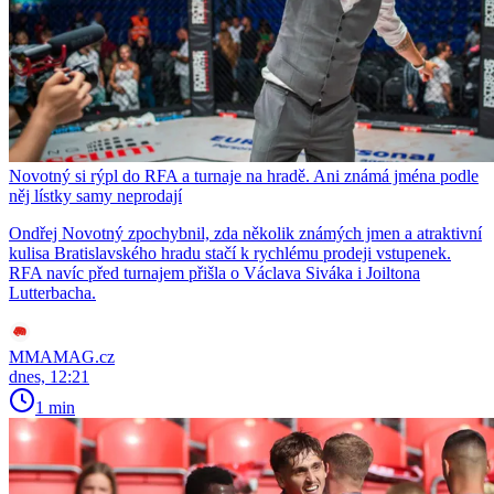
Novotný si rýpl do RFA a turnaje na hradě. Ani známá jména podle
něj lístky samy neprodají
Ondřej Novotný zpochybnil, zda několik známých jmen a atraktivní
kulisa Bratislavského hradu stačí k rychlému prodeji vstupenek.
RFA navíc před turnajem přišla o Václava Siváka i Joiltona
Lutterbacha.
MMAMAG.cz
dnes, 12:21
1 min