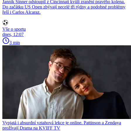
Jannik Sinner odstoupil z Cincinnati kvůli zranění pravého kolena.
Do začátku US Open zbývají necelé tři týdny a podobné problémy
řeší i Carlos Alcaraz.
Vše o sportu
dnes, 12:07
3 min
Vypjatá i absurdní vztahová lekce je online. Pattinson a Zendaya
prožívají Drama na KVIFF TV