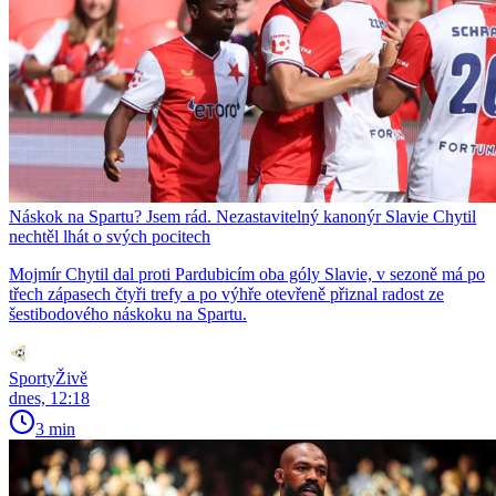
Náskok na Spartu? Jsem rád. Nezastavitelný kanonýr Slavie Chytil
nechtěl lhát o svých pocitech
Mojmír Chytil dal proti Pardubicím oba góly Slavie, v sezoně má po
třech zápasech čtyři trefy a po výhře otevřeně přiznal radost ze
šestibodového náskoku na Spartu.
SportyŽivě
dnes, 12:18
3 min