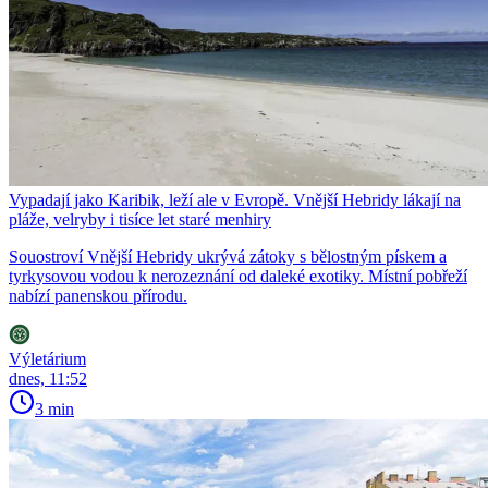
Vypadají jako Karibik, leží ale v Evropě. Vnější Hebridy lákají na
pláže, velryby i tisíce let staré menhiry
Souostroví Vnější Hebridy ukrývá zátoky s bělostným pískem a
tyrkysovou vodou k nerozeznání od daleké exotiky. Místní pobřeží
nabízí panenskou přírodu.
Výletárium
dnes, 11:52
3 min