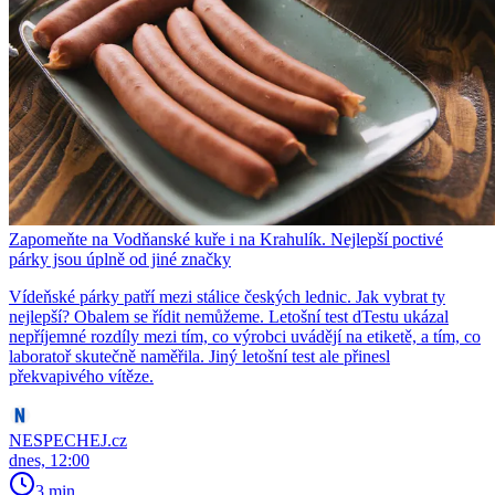
Zapomeňte na Vodňanské kuře i na Krahulík. Nejlepší poctivé
párky jsou úplně od jiné značky
Vídeňské párky patří mezi stálice českých lednic. Jak vybrat ty
nejlepší? Obalem se řídit nemůžeme. Letošní test dTestu ukázal
nepříjemné rozdíly mezi tím, co výrobci uvádějí na etiketě, a tím, co
laboratoř skutečně naměřila. Jiný letošní test ale přinesl
překvapivého vítěze.
NESPECHEJ.cz
dnes, 12:00
3 min