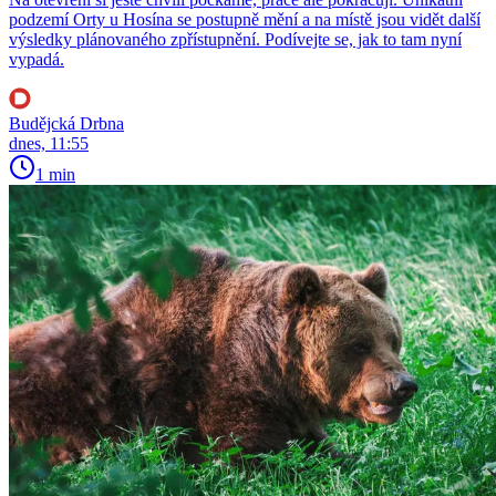
podzemí Orty u Hosína se postupně mění a na místě jsou vidět další
výsledky plánovaného zpřístupnění. Podívejte se, jak to tam nyní
vypadá.
Budějcká Drbna
dnes, 11:55
1 min