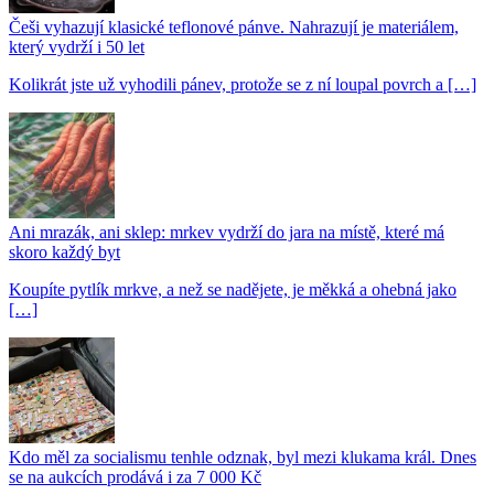
Češi vyhazují klasické teflonové pánve. Nahrazují je materiálem,
který vydrží i 50 let
Kolikrát jste už vyhodili pánev, protože se z ní loupal povrch a […]
Ani mrazák, ani sklep: mrkev vydrží do jara na místě, které má
skoro každý byt
Koupíte pytlík mrkve, a než se nadějete, je měkká a ohebná jako
[…]
Kdo měl za socialismu tenhle odznak, byl mezi klukama král. Dnes
se na aukcích prodává i za 7 000 Kč