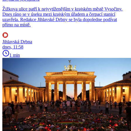
Žižkova ulice patří k nejvytíženějším v krajském městě Vysočiny.
Dnes ráno se v úseku mezi krajským úřadem a čerpací stanicí
uzavřela. Redakce Jihlavské Drbny se byla dopoledne podívat
přímo na místě.
Jihlavská Drbna
dnes, 11:58
1 min