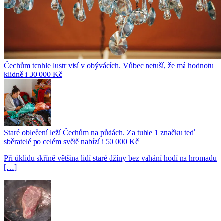
Čechům tenhle lustr visí v obývácích. Vůbec netuší, že má hodnotu
klidně i 30 000 Kč
Staré oblečení leží Čechům na půdách. Za tuhle 1 značku teď
sběratelé po celém světě nabízí i 50 000 Kč
Při úklidu skříně většina lidí staré džíny bez váhání hodí na hromadu
[…]