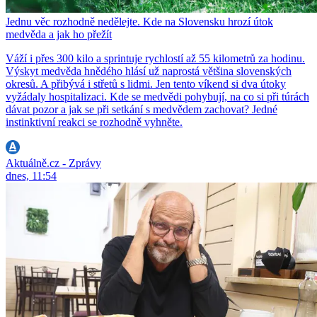
Jednu věc rozhodně nedělejte. Kde na Slovensku hrozí útok
medvěda a jak ho přežít
Váží i přes 300 kilo a sprintuje rychlostí až 55 kilometrů za hodinu.
Výskyt medvěda hnědého hlásí už naprostá většina slovenských
okresů. A přibývá i střetů s lidmi. Jen tento víkend si dva útoky
vyžádaly hospitalizaci. Kde se medvědi pohybují, na co si při túrách
dávat pozor a jak se při setkání s medvědem zachovat? Jedné
instinktivní reakci se rozhodně vyhněte.
Aktuálně.cz - Zprávy
dnes, 11:54