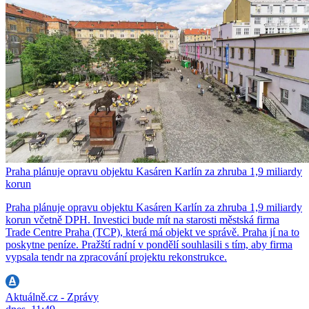
Praha plánuje opravu objektu Kasáren Karlín za zhruba 1,9 miliardy
korun
Praha plánuje opravu objektu Kasáren Karlín za zhruba 1,9 miliardy
korun včetně DPH. Investici bude mít na starosti městská firma
Trade Centre Praha (TCP), která má objekt ve správě. Praha jí na to
poskytne peníze. Pražští radní v pondělí souhlasili s tím, aby firma
vypsala tendr na zpracování projektu rekonstrukce.
Aktuálně.cz - Zprávy