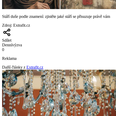
Stáří duše podle znamení: zjistěte jaké stáří se přisuzuje právě vám
Zdroj
:
Extrafit.cz
Sdílet
Denní
výzva
0
Reklama
Další články z
Extrafit.cz