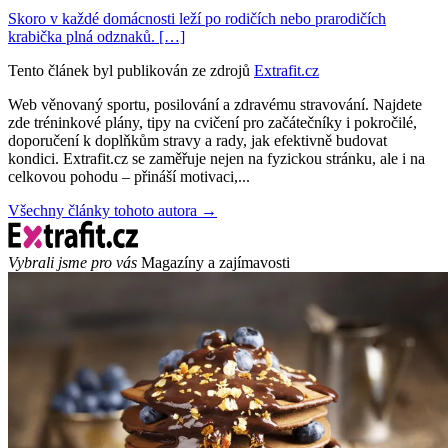
Skoro v každé domácnosti leží po rodičích nebo prarodičích
krabička plná odznaků. […]
Tento článek byl publikován ze zdrojů
Extrafit.cz
Web věnovaný sportu, posilování a zdravému stravování. Najdete
zde tréninkové plány, tipy na cvičení pro začátečníky i pokročilé,
doporučení k doplňkům stravy a rady, jak efektivně budovat
kondici. Extrafit.cz se zaměřuje nejen na fyzickou stránku, ale i na
celkovou pohodu – přináší motivaci,...
Všechny články tohoto autora →
Vybrali jsme pro vás
Magazíny a zajímavosti