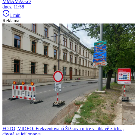
MMAMAG.cz
dnes, 11:58
1 min
Reklama
FOTO, VIDEO: Frekventovaná Žižkova ulice v Jihlavě ztichla,
chystá se její oprava