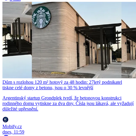
Dům s rozlohou 120 m² hotový za 48 hodin: 27letý podnikatel
tiskne celé domy z betonu, jsou o 30 % levnější
Argentinský startup Grondplek tvrdí, že betonovou konstrukci
rodinného domu vytiskne za dva dny. Čísla jsou lákavá, ale vyžadují
důležité upřesnění.
Mobify.cz
dnes, 11:59