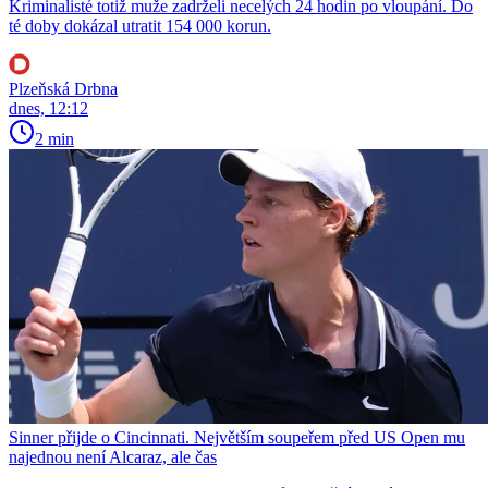
Kriminalisté totiž muže zadrželi necelých 24 hodin po vloupání. Do
té doby dokázal utratit 154 000 korun.
Plzeňská Drbna
dnes, 12:12
2 min
Sinner přijde o Cincinnati. Největším soupeřem před US Open mu
najednou není Alcaraz, ale čas