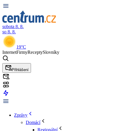
sobota 8. 8.
so 8. 8.
19°C
Internet
Firmy
Recepty
Slovníky
Přihlášení
Zprávy
Domácí
Regionální