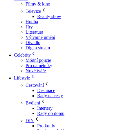
Filmy & kino
Televize
Reality show
Hudba
Hry
Literatura
Výtvarné umění
Divadlo
Digi a stream
Celebrity
Módní policie
Pro pamětníky
Nové tváře
Lifestyle
Cestování
Destinace
Rady na cesty
Bydlení
Interiery
Rady do domu
DIY
Pro kutily