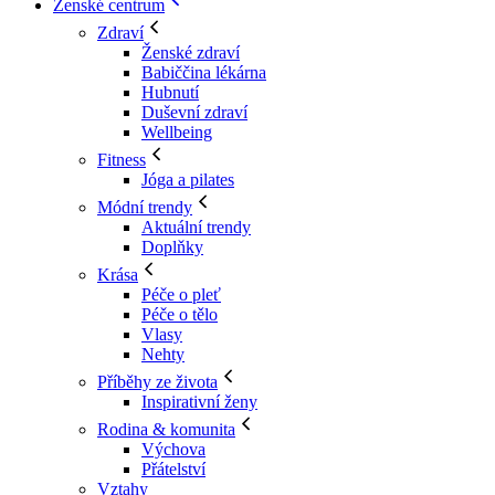
Ženské centrum
Zdraví
Ženské zdraví
Babiččina lékárna
Hubnutí
Duševní zdraví
Wellbeing
Fitness
Jóga a pilates
Módní trendy
Aktuální trendy
Doplňky
Krása
Péče o pleť
Péče o tělo
Vlasy
Nehty
Příběhy ze života
Inspirativní ženy
Rodina & komunita
Výchova
Přátelství
Vztahy