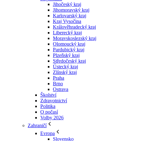
Jihočeský kraj
Jihomoravský kraj
Karlovarský kraj
Kraj Vysočina
Králověhradecký kraj
Liberecký kraj
Moravskoslezský kraj
Olomoucký kraj
Pardubický kraj
Plzeňský kraj
Středočeský kraj
Ústecký kraj
Zlínský kraj
Praha
Brno
Ostrava
Školství
Zdravotnictví
Politika
O počasí
Volby 2026
Zahraničí
Evropa
Slovensko