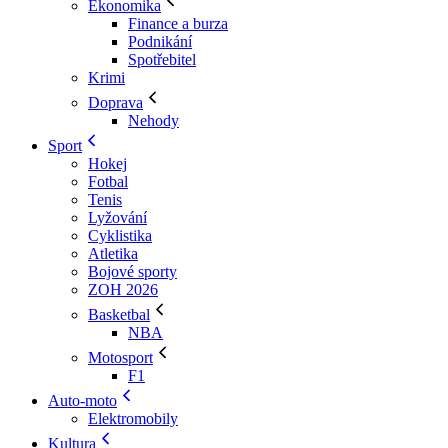
Ekonomika
Finance a burza
Podnikání
Spotřebitel
Krimi
Doprava
Nehody
Sport
Hokej
Fotbal
Tenis
Lyžování
Cyklistika
Atletika
Bojové sporty
ZOH 2026
Basketbal
NBA
Motosport
F1
Auto-moto
Elektromobily
Kultura