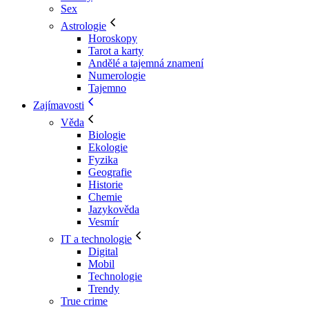
Sex
Astrologie
Horoskopy
Tarot a karty
Andělé a tajemná znamení
Numerologie
Tajemno
Zajímavosti
Věda
Biologie
Ekologie
Fyzika
Geografie
Historie
Chemie
Jazykověda
Vesmír
IT a technologie
Digital
Mobil
Technologie
Trendy
True crime