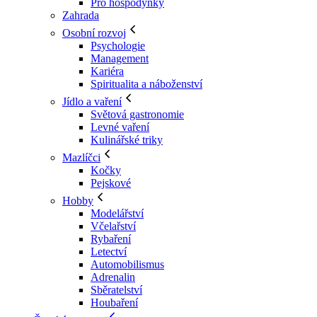
Pro hospodyňky
Zahrada
Osobní rozvoj
Psychologie
Management
Kariéra
Spiritualita a náboženství
Jídlo a vaření
Světová gastronomie
Levné vaření
Kulinářské triky
Mazlíčci
Kočky
Pejskové
Hobby
Modelářství
Včelařství
Rybaření
Letectví
Automobilismus
Adrenalin
Sběratelství
Houbaření