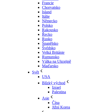
Francie
Chorvatsko
Island
Itálie
Německo
Polsko
Rakousko
Řecko
Rusko
Španělsko
Švédsko
Velká Británie
Rumunsko
Válka na Ukrajině
Maďarsko
Svět
USA
Blízký východ
Izrael
Palestina
Asie
Čína
Jižní Korea