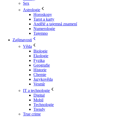
Sex
Astrologie
Horoskopy
Tarot a karty
Andělé a tajemná znamení
Numerologie
Tajemno
Zajímavosti
Věda
Biologie
Ekologie
Fyzika
Geografie
Historie
Chemie
Jazykověda
Vesmír
IT a technologie
Digital
Mobil
Technologie
Trendy
True crime