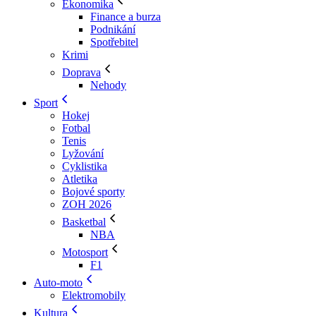
Ekonomika
Finance a burza
Podnikání
Spotřebitel
Krimi
Doprava
Nehody
Sport
Hokej
Fotbal
Tenis
Lyžování
Cyklistika
Atletika
Bojové sporty
ZOH 2026
Basketbal
NBA
Motosport
F1
Auto-moto
Elektromobily
Kultura