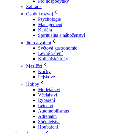
Pro hospodyňky
Zahrada
Osobní rozvoj
Psychologie
Management
Kariéra
Spiritualita a náboženství
Jídlo a vaření
Světová gastronomie
Levné vaření
Kulinářské triky
Mazlíčci
Kočky
Pejskové
Hobby
Modelářství
Včelařství
Rybaření
Letectví
Automobilismus
Adrenalin
Sběratelství
Houbaření