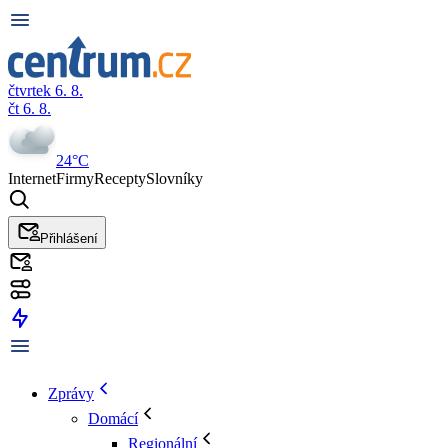
čtvrtek 6. 8.
čt 6. 8.
24°C
Internet
Firmy
Recepty
Slovníky
Přihlášení
Zprávy
Domácí
Regionální