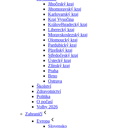
Jihočeský kraj
Jihomoravský kraj
Karlovarský kraj
Kraj Vysočina
Králověhradecký kraj
Liberecký kraj
Moravskoslezský kraj
Olomoucký kraj
Pardubický kraj
Plzeňský kraj
Středočeský kraj
Ústecký kraj
Zlínský kraj
Praha
Brno
Ostrava
Školství
Zdravotnictví
Politika
O počasí
Volby 2026
Zahraničí
Evropa
Slovensko