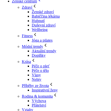
Ženské centrum
Zdraví
Ženské zdraví
Babiččina lékárna
Hubnutí
Duševní zdraví
Wellbeing
Fitness
Jóga a pilates
Módní trendy
Aktuální trendy
Doplňky
Krása
Péče o pleť
Péče o tělo
Vlasy
Nehty
Příběhy ze života
Inspirativní ženy
Rodina & komunita
Výchova
Přátelství
Vztahy