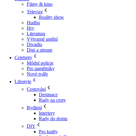
Filmy & kino
Televize
Reality show
Hudba
Hry
Literatura
Výtvarné umění
Divadlo
Digi a stream
Celebrity
Módní policie
Pro pamětníky
Nové tváře
Lifestyle
Cestování
Destinace
Rady na cesty
Bydlení
Interiery
Rady do domu
DIY
Pro kutily