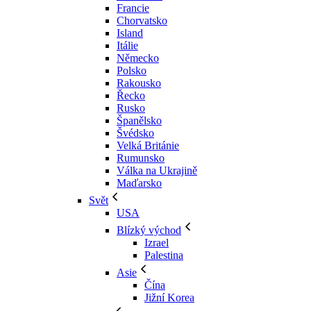
Francie
Chorvatsko
Island
Itálie
Německo
Polsko
Rakousko
Řecko
Rusko
Španělsko
Švédsko
Velká Británie
Rumunsko
Válka na Ukrajině
Maďarsko
Svět
USA
Blízký východ
Izrael
Palestina
Asie
Čína
Jižní Korea