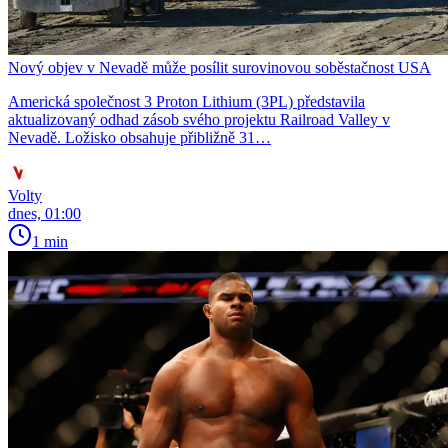
Nový objev v Nevadě může posílit surovinovou soběstačnost USA
Americká společnost 3 Proton Lithium (3PL) představila
aktualizovaný odhad zásob svého projektu Railroad Valley v
Nevadě. Ložisko obsahuje přibližně 31…
Volty
dnes, 01:00
1 min