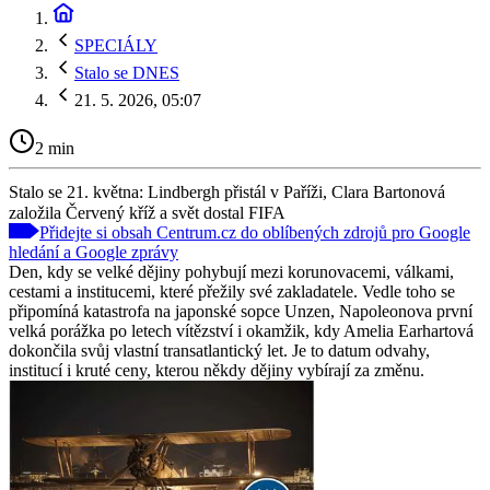
SPECIÁLY
Stalo se DNES
21. 5. 2026, 05:07
2 min
Stalo se 21. května: Lindbergh přistál v Paříži, Clara Bartonová
založila Červený kříž a svět dostal FIFA
Přidejte si obsah Centrum.cz do oblíbených zdrojů pro Google
hledání a Google zprávy
Den, kdy se velké dějiny pohybují mezi korunovacemi, válkami,
cestami a institucemi, které přežily své zakladatele. Vedle toho se
připomíná katastrofa na japonské sopce Unzen, Napoleonova první
velká porážka po letech vítězství i okamžik, kdy Amelia Earhartová
dokončila svůj vlastní transatlantický let. Je to datum odvahy,
institucí i kruté ceny, kterou někdy dějiny vybírají za změnu.