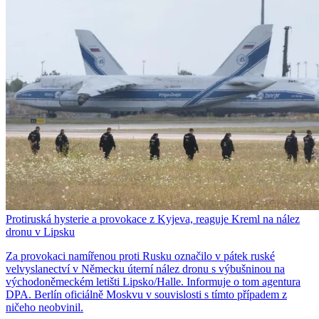
Protiruská hysterie a provokace z Kyjeva, reaguje Kreml na nález
dronu v Lipsku
Za provokaci namířenou proti Rusku označilo v pátek ruské
velvyslanectví v Německu úterní nález dronu s výbušninou na
východoněmeckém letišti Lipsko/Halle. Informuje o tom agentura
DPA. Berlín oficiálně Moskvu v souvislosti s tímto případem z
ničeho neobvinil.