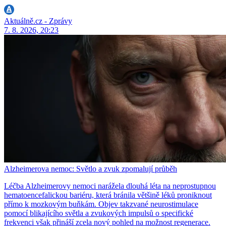
Aktuálně.cz - Zprávy
7. 8. 2026, 20:23
Alzheimerova nemoc: Světlo a zvuk zpomalují průběh
Léčba Alzheimerovy nemoci narážela dlouhá léta na neprostupnou
hematoencefalickou bariéru, která bránila většině léků proniknout
přímo k mozkovým buňkám. Objev takzvané neurostimulace
pomocí blikajícího světla a zvukových impulsů o specifické
frekvenci však přináší zcela nový pohled na možnost regenerace.