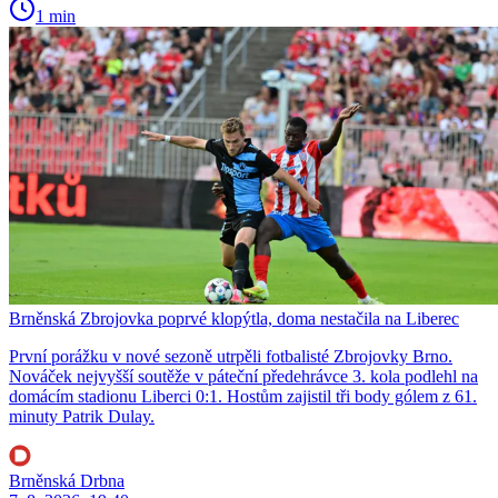
1 min
Brněnská Zbrojovka poprvé klopýtla, doma nestačila na Liberec
První porážku v nové sezoně utrpěli fotbalisté Zbrojovky Brno.
Nováček nejvyšší soutěže v páteční předehrávce 3. kola podlehl na
domácím stadionu Liberci 0:1. Hostům zajistil tři body gólem z 61.
minuty Patrik Dulay.
Brněnská Drbna