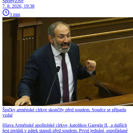
SportyŽivě
7. 8. 2026, 19:38
3 min
Špičky arménské církve skončily před soudem. Soudce se případu
vzdal
Hlava Arménské apoštolské církve, katolikos Garegin II., a dalších
šest prelátů v pátek stanuli před soudem. První jednání, uspořádané