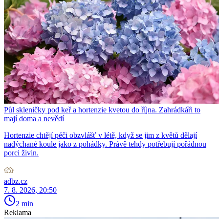
Půl skleničky pod keř a hortenzie kvetou do října. Zahrádkáři to
mají doma a nevědí
Hortenzie chtějí péči obzvlášť v létě, když se jim z květů dělají
nadýchané koule jako z pohádky. Právě tehdy potřebují pořádnou
porci živin.
adbz.cz
7. 8. 2026, 20:50
2 min
Reklama