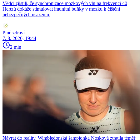
Vědci zjistili, že synchronizace mozkových vln na frekvenci 40
Hertzů dokáže stimulovat imunitní buňky v mozku k čištění
nebezpečných usazenin.
Plné zdraví
7. 8. 2026, 19:44
2 min
Návrat do reality. Wimbledonská šampionka Nosková ztratila téměř