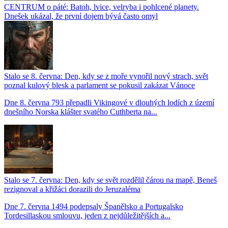
CENTRUM o páté: Batoh, lvice, velryba i pohlcené planety.
Dnešek ukázal, že první dojem bývá často omyl
Stalo se 8. června: Den, kdy se z moře vynořil nový strach, svět
poznal kulový blesk a parlament se pokusil zakázat Vánoce
Dne 8. června 793 přepadli Vikingové v dlouhých lodích z území
dnešního Norska klášter svatého Cuthberta na...
Stalo se 7. června: Den, kdy se svět rozdělil čárou na mapě, Beneš
rezignoval a křižáci dorazili do Jeruzaléma
Dne 7. června 1494 podepsaly Španělsko a Portugalsko
Tordesillaskou smlouvu, jeden z nejdůležitějších a...