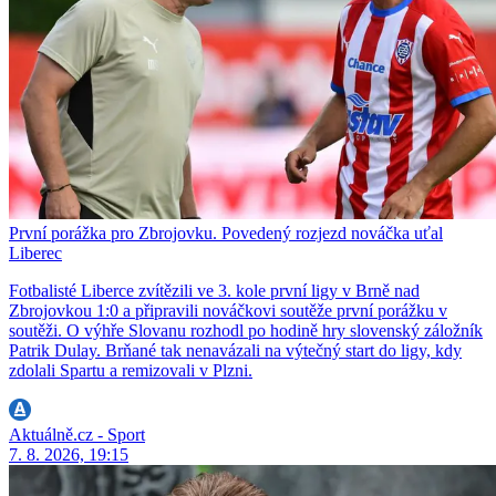
První porážka pro Zbrojovku. Povedený rozjezd nováčka uťal
Liberec
Fotbalisté Liberce zvítězili ve 3. kole první ligy v Brně nad
Zbrojovkou 1:0 a připravili nováčkovi soutěže první porážku v
soutěži. O výhře Slovanu rozhodl po hodině hry slovenský záložník
Patrik Dulay. Brňané tak nenavázali na výtečný start do ligy, kdy
zdolali Spartu a remizovali v Plzni.
Aktuálně.cz - Sport
7. 8. 2026, 19:15