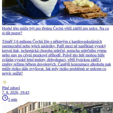
Horké léto může být pro třetinu Čechů větší zátěží pro srdce. Na co
si dát pozor?
Téměř 3,6 milionu Čechů žije s některým z kardiovaskulárních
onemocnění nebo jejich následky. Patří mezi ně například vysoký
krevní tlak, ischemická choroba srdeční, porucha srdečního rytmu
nebo stav po cévní mozkové příhodě. Právě tito lidé mohou hůře
zvládat vysoké letní teploty, dehydrataci, větší fyzickou zátěž i
změny režimu během dovolených. Častější konzumace alkoholu pak
může riziko dále zvyšovat. Jak tedy riziko problémů se srdcem co
nejvíc snížit?
Plné zdraví
7. 8. 2026, 19:43
5 min