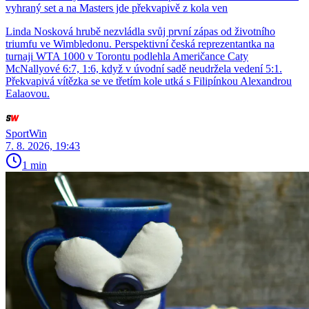
vyhraný set a na Masters jde překvapivě z kola ven
Linda Nosková hrubě nezvládla svůj první zápas od životního
triumfu ve Wimbledonu. Perspektivní česká reprezentantka na
turnaji WTA 1000 v Torontu podlehla Američance Caty
McNallyové 6:7, 1:6, když v úvodní sadě neudržela vedení 5:1.
Překvapivá vítězka se ve třetím kole utká s Filipínkou Alexandrou
Ealaovou.
SportWin
7. 8. 2026, 19:43
1 min