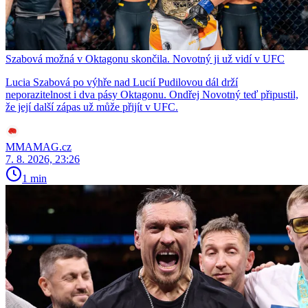
Szabová možná v Oktagonu skončila. Novotný ji už vidí v UFC
Lucia Szabová po výhře nad Lucií Pudilovou dál drží
neporazitelnost i dva pásy Oktagonu. Ondřej Novotný teď připustil,
že její další zápas už může přijít v UFC.
MMAMAG.cz
7. 8. 2026, 23:26
1 min