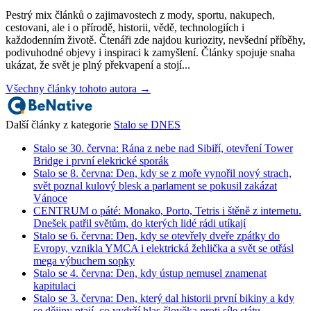
Pestrý mix článků o zajimavostech z mody, sportu, nakupech,
cestovani, ale i o přírodě, historii, vědě, technologiích i
každodenním životě. Čtenáři zde najdou kuriozity, nevšední příběhy,
podivuhodné objevy i inspiraci k zamyšlení. Články spojuje snaha
ukázat, že svět je plný překvapení a stojí...
Všechny články tohoto autora →
Další články z kategorie
Stalo se DNES
Stalo se 30. června: Rána z nebe nad Sibiří, otevření Tower
Bridge i první elekrické sporák
Stalo se 8. června: Den, kdy se z moře vynořil nový strach,
svět poznal kulový blesk a parlament se pokusil zakázat
Vánoce
CENTRUM o páté: Monako, Porto, Tetris i štěně z internetu.
Dnešek patřil světům, do kterých lidé rádi utíkají
Stalo se 6. června: Den, kdy se otevřely dveře zpátky do
Evropy, vznikla YMCA i elektrická žehlička a svět se otřásl
mega výbuchem sopky
Stalo se 4. června: Den, kdy ústup nemusel znamenat
kapitulaci
Stalo se 3. června: Den, který dal historii první bikiny a kdy
se dějiny ptají, co vydrží hlas člověka proti síle státu