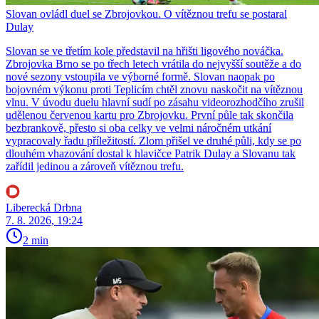
Slovan ovládl duel se Zbrojovkou. O vítěznou trefu se postaral
Dulay
Slovan se ve třetím kole představil na hřišti ligového nováčka.
Zbrojovka Brno se po třech letech vrátila do nejvyšší soutěže a do
nové sezony vstoupila ve výborné formě. Slovan naopak po
bojovném výkonu proti Teplicím chtěl znovu naskočit na vítěznou
vlnu. V úvodu duelu hlavní sudí po zásahu videorozhodčího zrušil
udělenou červenou kartu pro Zbrojovku. První půle tak skončila
bezbrankově, přesto si oba celky ve velmi náročném utkání
vypracovaly řadu příležitostí. Zlom přišel ve druhé půli, kdy se po
dlouhém vhazování dostal k hlavičce Patrik Dulay a Slovanu tak
zařídil jedinou a zároveň vítěznou trefu.
Liberecká Drbna
7. 8. 2026, 19:24
2 min