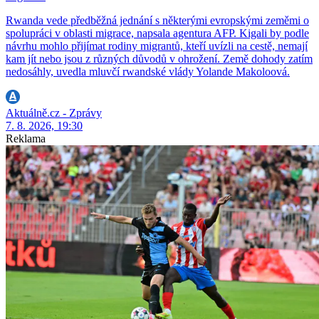
Rwanda vede předběžná jednání s některými evropskými zeměmi o
spolupráci v oblasti migrace, napsala agentura AFP. Kigali by podle
návrhu mohlo přijímat rodiny migrantů, kteří uvízli na cestě, nemají
kam jít nebo jsou z různých důvodů v ohrožení. Země dohody zatím
nedosáhly, uvedla mluvčí rwandské vlády Yolande Makoloová.
Aktuálně.cz - Zprávy
7. 8. 2026, 19:30
Reklama