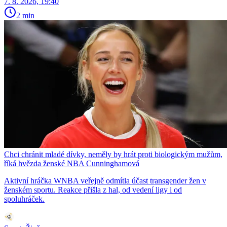
7. 8. 2026, 19:40
2 min
Chci chránit mladé dívky, neměly by hrát proti biologickým mužům,
říká hvězda ženské NBA Cunninghamová
Aktivní hráčka WNBA veřejně odmítla účast transgender žen v
ženském sportu. Reakce přišla z hal, od vedení ligy i od
spoluhráček.