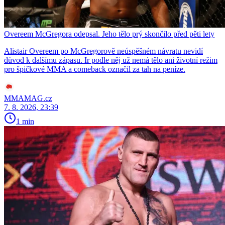
Overeem McGregora odepsal. Jeho tělo prý skončilo před pěti lety
Alistair Overeem po McGregorově neúspěšném návratu nevidí
důvod k dalšímu zápasu. Ir podle něj už nemá tělo ani životní režim
pro špičkové MMA a comeback označil za tah na peníze.
MMAMAG.cz
7. 8. 2026, 23:39
1 min