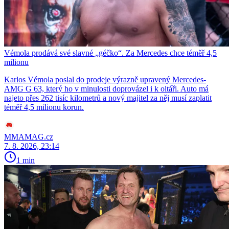
Vémola prodává své slavné „géčko“. Za Mercedes chce téměř 4,5
milionu
Karlos Vémola poslal do prodeje výrazně upravený Mercedes-
AMG G 63, který ho v minulosti doprovázel i k oltáři. Auto má
najeto přes 262 tisíc kilometrů a nový majitel za něj musí zaplatit
téměř 4,5 milionu korun.
MMAMAG.cz
7. 8. 2026, 23:14
1 min