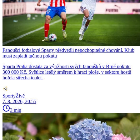
Fanoušci fotbalové Sparty předvedli nepochopitelné chování. Klub
musí zaplatit tučnou pokutu
Sparta Praha dostala za výtržnosti svých fanoušků v Brně pokutu
300 000 Kč. Světlice letěly směrem k hrací ploše, v sektoru hostů
hořela střecha toalet.
SportyŽivě
7. 8. 2026, 20:55
3 min