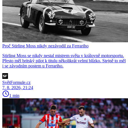
Proč Stirling Moss nikdy nezávodil za Ferrariho
Stirling Moss se nikdy nestal mistrem světa v královně motorsportu.
Přesto měl britský pilot k titulu několikrát velmi blízko. Stejně to měl
i se závodním postem u Ferrariho.
SvětFormule.cz
7. 8. 2026, 21:24
1 min