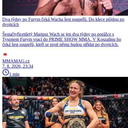
Dva týdny po Furym čeká Wacha šest soupeřů. Do klece půjdou po
dvojicích
Šestačtyřicetiletý Mariusz Wach se jen dva týdny po porážce s
Tysonem Furym vrací do PRIME SHOW MMA. V Koszalinu ho
čeká šest soupeřů, kteří se proti němu budou střídat po dvojicích.
MMAMAG.cz
7. 8. 2026, 23:34
1 min