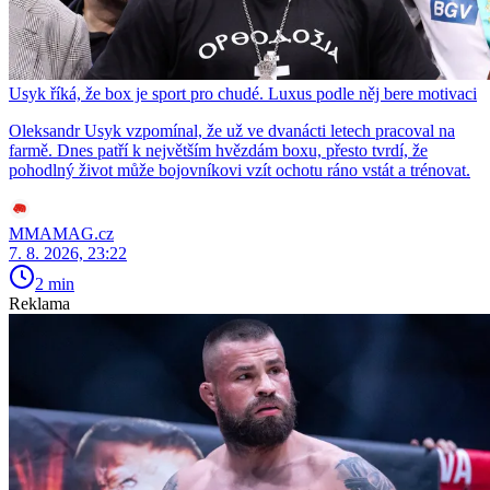
Usyk říká, že box je sport pro chudé. Luxus podle něj bere motivaci
Oleksandr Usyk vzpomínal, že už ve dvanácti letech pracoval na
farmě. Dnes patří k největším hvězdám boxu, přesto tvrdí, že
pohodlný život může bojovníkovi vzít ochotu ráno vstát a trénovat.
MMAMAG.cz
7. 8. 2026, 23:22
2 min
Reklama