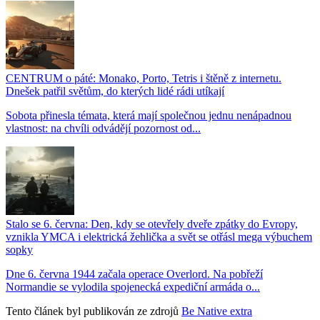
CENTRUM o páté: Monako, Porto, Tetris i štěně z internetu.
Dnešek patřil světům, do kterých lidé rádi utíkají
Sobota přinesla témata, která mají společnou jednu nenápadnou
vlastnost: na chvíli odvádějí pozornost od...
Stalo se 6. června: Den, kdy se otevřely dveře zpátky do Evropy,
vznikla YMCA i elektrická žehlička a svět se otřásl mega výbuchem
sopky
Dne 6. června 1944 začala operace Overlord. Na pobřeží
Normandie se vylodila spojenecká expediční armáda o...
Tento článek byl publikován ze zdrojů
Be Native extra