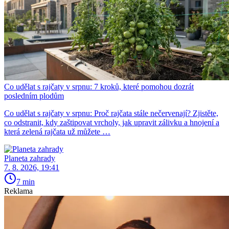
Co udělat s rajčaty v srpnu: 7 kroků, které pomohou dozrát
posledním plodům
Co udělat s rajčaty v srpnu: Proč rajčata stále nečervenají? Zjistěte,
co odstranit, kdy zaštipovat vrcholy, jak upravit zálivku a hnojení a
která zelená rajčata už můžete …
Planeta zahrady
7. 8. 2026, 19:41
7 min
Reklama