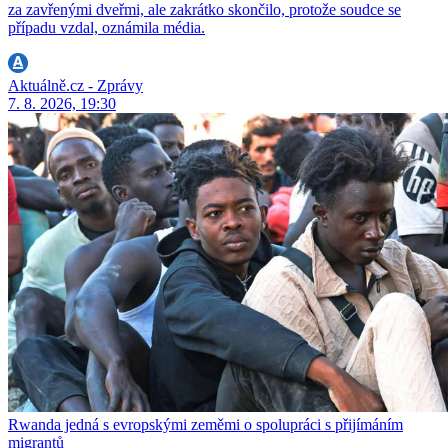
za zavřenými dveřmi, ale zakrátko skončilo, protože soudce se
případu vzdal, oznámila média.
Aktuálně.cz - Zprávy
7. 8. 2026, 19:30
Rwanda jedná s evropskými zeměmi o spolupráci s přijímáním
migrantů