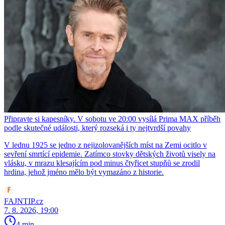
Připravte si kapesníky. V sobotu ve 20:00 vysílá Prima MAX příběh
podle skutečné události, který rozseká i ty nejtvrdší povahy
V lednu 1925 se jedno z nejizolovanějších míst na Zemi ocitlo v
sevření smrtící epidemie. Zatímco stovky dětských životů visely na
vlásku, v mrazu klesajícím pod minus čtyřicet stupňů se zrodil
hrdina, jehož jméno mělo být vymazáno z historie.
FAJNTIP.cz
7. 8. 2026, 19:00
4 min