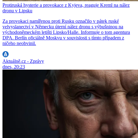
Protiruská hysterie a provokace z Kyjeva, reaguje Kreml na nález
dronu v Lipsku
Za provokaci namířenou proti Rusku označilo v pátek ruské
velvyslanectví v Německu úterní nález dronu s výbušninou na
východoněmeckém letišti Lipsko/Halle. Informuje o tom agentura
DPA. Berlín oficiálně Moskvu v souvislosti s tímto případem z
ničeho neobvinil.
Aktuálně.cz - Zprávy
dnes, 20:23