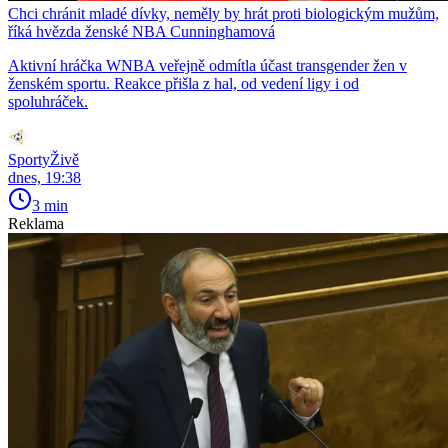
Chci chránit mladé dívky, neměly by hrát proti biologickým mužům,
říká hvězda ženské NBA Cunninghamová
Aktivní hráčka WNBA veřejně odmítla účast transgender žen v
ženském sportu. Reakce přišla z hal, od vedení ligy i od
spoluhráček.
SportyŽivě
dnes, 19:38
3 min
Reklama