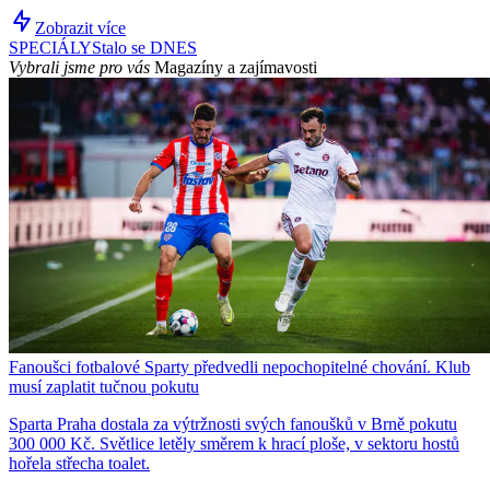
Zobrazit více
SPECIÁLY
Stalo se DNES
Vybrali jsme pro vás
Magazíny a zajímavosti
Fanoušci fotbalové Sparty předvedli nepochopitelné chování. Klub
musí zaplatit tučnou pokutu
Sparta Praha dostala za výtržnosti svých fanoušků v Brně pokutu
300 000 Kč. Světlice letěly směrem k hrací ploše, v sektoru hostů
hořela střecha toalet.