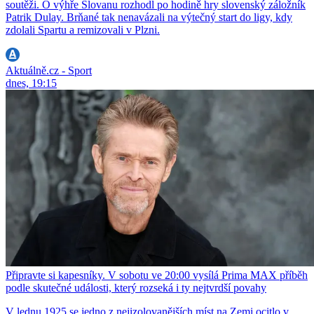
soutěži. O výhře Slovanu rozhodl po hodině hry slovenský záložník
Patrik Dulay. Brňané tak nenavázali na výtečný start do ligy, kdy
zdolali Spartu a remizovali v Plzni.
Aktuálně.cz - Sport
dnes, 19:15
Připravte si kapesníky. V sobotu ve 20:00 vysílá Prima MAX příběh
podle skutečné události, který rozseká i ty nejtvrdší povahy
V lednu 1925 se jedno z nejizolovanějších míst na Zemi ocitlo v