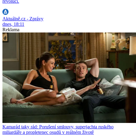
revoluci.
Aktuálně.cz - Zprávy
dnes, 18:11
Reklama
Kamarád taky rád: Porušení smlouvy, superjachta ruského
miliardáře a propletenec osudů v reálném životě