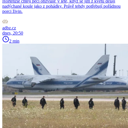
Hortenzie chtějí péči obzvlášť v létě, když se jim z květů dělají
nadýchané koule jako z pohádky. Právě tehdy potřebují pořádnou
porci živin.
adbz.cz
dnes, 20:50
2 min