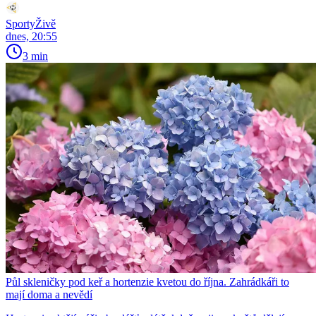
SportyŽivě
dnes, 20:55
3 min
Půl skleničky pod keř a hortenzie kvetou do října. Zahrádkáři to
mají doma a nevědí