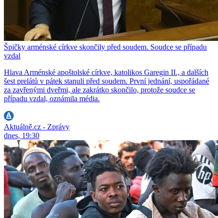
Špičky arménské církve skončily před soudem. Soudce se případu
vzdal
Hlava Arménské apoštolské církve, katolikos Garegin II., a dalších
šest prelátů v pátek stanuli před soudem. První jednání, uspořádané
za zavřenými dveřmi, ale zakrátko skončilo, protože soudce se
případu vzdal, oznámila média.
Aktuálně.cz - Zprávy
dnes, 19:30