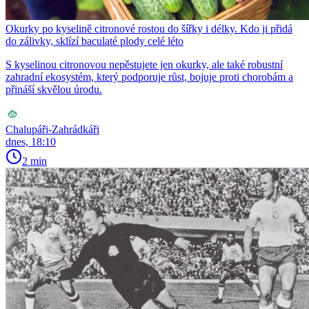
Okurky po kyselině citronové rostou do šířky i délky. Kdo ji přidá
do zálivky, sklízí baculaté plody celé léto
S kyselinou citronovou nepěstujete jen okurky, ale také robustní
zahradní ekosystém, který podporuje růst, bojuje proti chorobám a
přináší skvělou úrodu.
Chalupáři-Zahrádkáři
dnes, 18:10
2 min