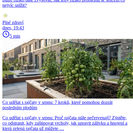
nejvíc snížit?
Plné zdraví
dnes, 19:43
5 min
Co udělat s rajčaty v srpnu: 7 kroků, které pomohou dozrát
posledním plodům
Co udělat s rajčaty v srpnu: Proč rajčata stále nečervenají? Zjistěte,
co odstranit, kdy zaštipovat vrcholy, jak upravit zálivku a hnojení a
která zelená rajčata už můžete …