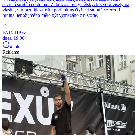
sevření smrtící epidemie. Zatímco stovky dětských životů visely na
vlásku, v mrazu klesajícím pod minus čtyřicet stupňů se zrodil
hrdina, jehož jméno mělo být vymazáno z historie.
FAJNTIP.cz
dnes, 19:00
4 min
Reklama