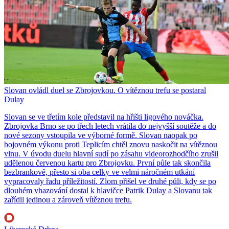
Slovan ovládl duel se Zbrojovkou. O vítěznou trefu se postaral
Dulay
Slovan se ve třetím kole představil na hřišti ligového nováčka.
Zbrojovka Brno se po třech letech vrátila do nejvyšší soutěže a do
nové sezony vstoupila ve výborné formě. Slovan naopak po
bojovném výkonu proti Teplicím chtěl znovu naskočit na vítěznou
vlnu. V úvodu duelu hlavní sudí po zásahu videorozhodčího zrušil
udělenou červenou kartu pro Zbrojovku. První půle tak skončila
bezbrankově, přesto si oba celky ve velmi náročném utkání
vypracovaly řadu příležitostí. Zlom přišel ve druhé půli, kdy se po
dlouhém vhazování dostal k hlavičce Patrik Dulay a Slovanu tak
zařídil jedinou a zároveň vítěznou trefu.