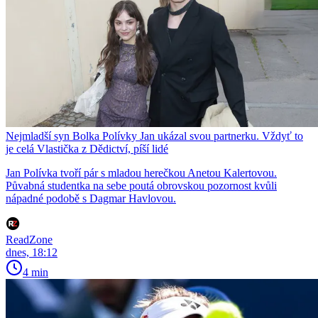
Nejmladší syn Bolka Polívky Jan ukázal svou partnerku. Vždyť to
je celá Vlastička z Dědictví, píší lidé
Jan Polívka tvoří pár s mladou herečkou Anetou Kalertovou.
Půvabná studentka na sebe poutá obrovskou pozornost kvůli
nápadné podobě s Dagmar Havlovou.
ReadZone
dnes, 18:12
4 min