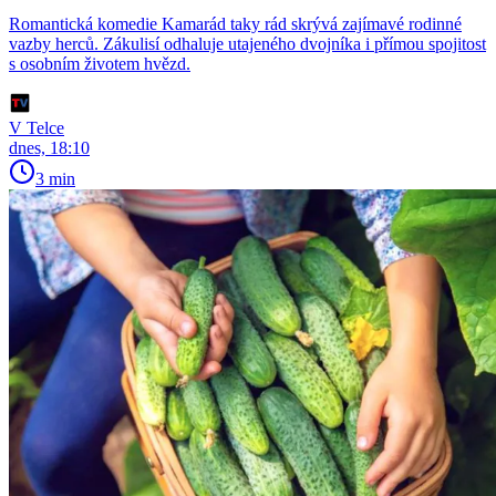
Romantická komedie Kamarád taky rád skrývá zajímavé rodinné
vazby herců. Zákulisí odhaluje utajeného dvojníka i přímou spojitost
s osobním životem hvězd.
V Telce
dnes, 18:10
3 min