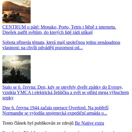
CENTRUM o páté: Monako, Porto, Tetris i štěně z internetu.
Dnešek patřil světům, do kterých lidé rádi utíkají
Sobota přinesla témata, která mají společnou jednu nenápadnou
vlastnost: na chvíli odvádějí pozornost od...
Stalo se 6. června: Den, kdy se otevřely dveře zpátky do Evropy,
vznikla YMCA i elektrická žehlička a svět se otřásl mega výbuchem
sopky
Dne 6. června 1944 začala operace Overlord. Na pobřeží
Normandie se vylodila spojenecká expediční armáda o...
Tento článek byl publikován ze zdrojů
Be Native extra