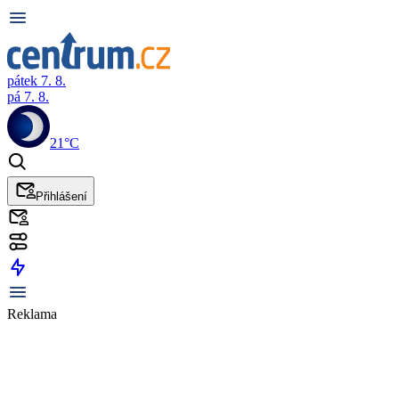
pátek 7. 8.
pá 7. 8.
21°C
Přihlášení
Reklama