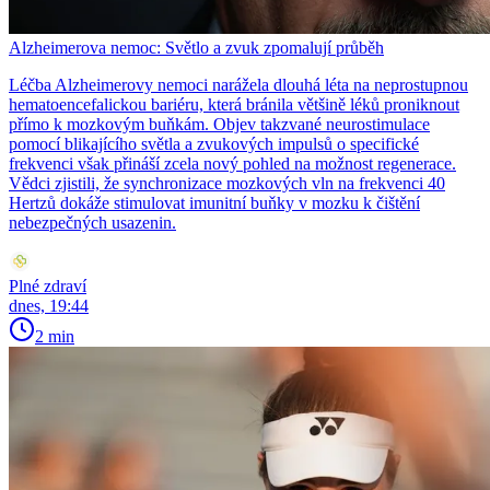
Alzheimerova nemoc: Světlo a zvuk zpomalují průběh
Léčba Alzheimerovy nemoci narážela dlouhá léta na neprostupnou
hematoencefalickou bariéru, která bránila většině léků proniknout
přímo k mozkovým buňkám. Objev takzvané neurostimulace
pomocí blikajícího světla a zvukových impulsů o specifické
frekvenci však přináší zcela nový pohled na možnost regenerace.
Vědci zjistili, že synchronizace mozkových vln na frekvenci 40
Hertzů dokáže stimulovat imunitní buňky v mozku k čištění
nebezpečných usazenin.
Plné zdraví
dnes, 19:44
2 min