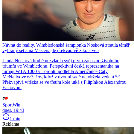
Návrat do reality. Wimbledonská šampionka Nosková ztratila téměř
vyhraný set a na Masters jde překvapivě z kola ven
Linda Nosková hrubě nezvládla svůj první zápas od životního
triumfu ve Wimbledonu. Perspektivní česká reprezentantka na
turnaji WTA 1000 v Torontu podlehla Američance Caty
McNallyové 6:7, 1:6, když v úvodní sadě neudržela vedení 5:1.
Překvapivá vítězka se ve třetím kole utká s Filipínkou Alexandrou
Ealaovou.
SportWin
dnes, 19:43
1 min
Reklama