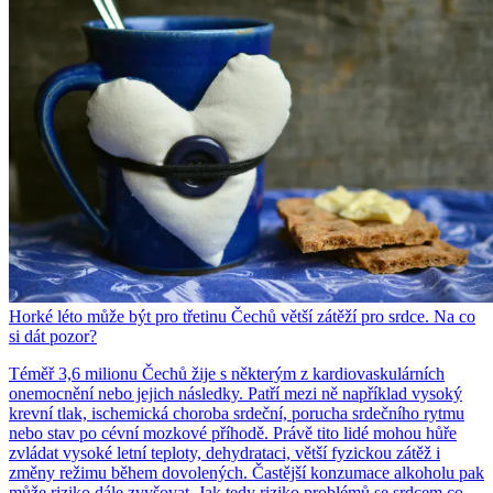
Horké léto může být pro třetinu Čechů větší zátěží pro srdce. Na co
si dát pozor?
Téměř 3,6 milionu Čechů žije s některým z kardiovaskulárních
onemocnění nebo jejich následky. Patří mezi ně například vysoký
krevní tlak, ischemická choroba srdeční, porucha srdečního rytmu
nebo stav po cévní mozkové příhodě. Právě tito lidé mohou hůře
zvládat vysoké letní teploty, dehydrataci, větší fyzickou zátěž i
změny režimu během dovolených. Častější konzumace alkoholu pak
může riziko dále zvyšovat. Jak tedy riziko problémů se srdcem co