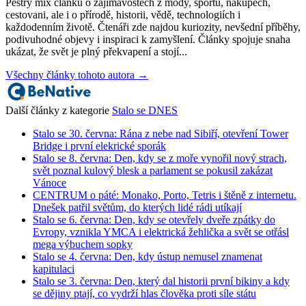
Pestrý mix článků o zajimavostech z mody, sportu, nakupech,
cestovani, ale i o přírodě, historii, vědě, technologiích i
každodenním životě. Čtenáři zde najdou kuriozity, nevšední příběhy,
podivuhodné objevy i inspiraci k zamyšlení. Články spojuje snaha
ukázat, že svět je plný překvapení a stojí...
Všechny články tohoto autora →
Další články z kategorie
Stalo se DNES
Stalo se 30. června: Rána z nebe nad Sibiří, otevření Tower
Bridge i první elekrické sporák
Stalo se 8. června: Den, kdy se z moře vynořil nový strach,
svět poznal kulový blesk a parlament se pokusil zakázat
Vánoce
CENTRUM o páté: Monako, Porto, Tetris i štěně z internetu.
Dnešek patřil světům, do kterých lidé rádi utíkají
Stalo se 6. června: Den, kdy se otevřely dveře zpátky do
Evropy, vznikla YMCA i elektrická žehlička a svět se otřásl
mega výbuchem sopky
Stalo se 4. června: Den, kdy ústup nemusel znamenat
kapitulaci
Stalo se 3. června: Den, který dal historii první bikiny a kdy
se dějiny ptají, co vydrží hlas člověka proti síle státu