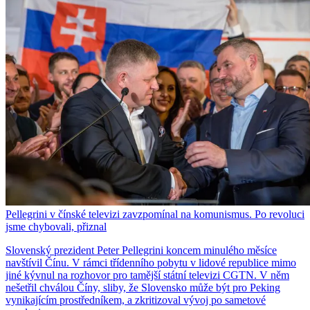
Pellegrini v čínské televizi zavzpomínal na komunismus. Po revoluci
jsme chybovali, přiznal
Slovenský prezident Peter Pellegrini koncem minulého měsíce
navštívil Čínu. V rámci třídenního pobytu v lidové republice mimo
jiné kývnul na rozhovor pro tamější státní televizi CGTN. V něm
nešetřil chválou Číny, sliby, že Slovensko může být pro Peking
vynikajícím prostředníkem, a zkritizoval vývoj po sametové