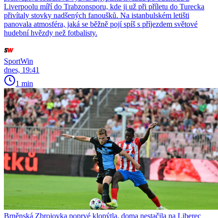
Liverpoolu míří do Trabzonsporu, kde ji už při příletu do Turecka
přivítaly stovky nadšených fanoušků. Na istanbulském letišti
panovala atmosféra, jaká se běžně pojí spíš s příjezdem světové
hudební hvězdy než fotbalisty.
SportWin
dnes, 19:41
1 min
Brněnská Zbrojovka poprvé klopýtla, doma nestačila na Liberec