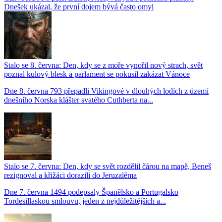
Dnešek ukázal, že první dojem bývá často omyl
Stalo se 8. června: Den, kdy se z moře vynořil nový strach, svět
poznal kulový blesk a parlament se pokusil zakázat Vánoce
Dne 8. června 793 přepadli Vikingové v dlouhých lodích z území
dnešního Norska klášter svatého Cuthberta na...
Stalo se 7. června: Den, kdy se svět rozdělil čárou na mapě, Beneš
rezignoval a křižáci dorazili do Jeruzaléma
Dne 7. června 1494 podepsaly Španělsko a Portugalsko
Tordesillaskou smlouvu, jeden z nejdůležitějších a...