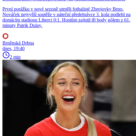
První porážku v nové sezoně utrpěli fotbalisté Zbrojovky Brno.
Nováček nejvyšší soutěže v páteční předehrávce 3. kola podlehl na
domácím stadionu Liberci 0:1. Hostům zajistil tři body gólem z 61.
minuty Patrik Dulay.
Brněnská Drbna
dnes, 19:40
2 min