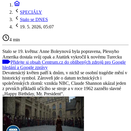
SPECIÁLY
Stalo se DNES
19. 5. 2026, 05:07
4 min
Stalo se 19. května: Anne Boleynová byla popravena, Plessyho
Amerika dostala svůj opak a Atatürk vykročil k novému Turecku
Přidejte si obsah Centrum.cz do oblíbených zdrojů pro Google
hledání a Google zprávy
Devatenáctý květen patří k dnům, v nichž se osobní tragédie mění v
historický symbol. Zároveň jde o datum technických i
společenských zlomů: vznikla NBC, Claude Shannon ukázal jeden
z prvních příkladů učícího se stroje a v roce 1962 zaznělo slavné
„Happy Birthday, Mr. President“.