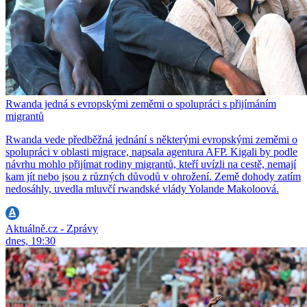
Rwanda jedná s evropskými zeměmi o spolupráci s přijímáním
migrantů
Rwanda vede předběžná jednání s některými evropskými zeměmi o
spolupráci v oblasti migrace, napsala agentura AFP. Kigali by podle
návrhu mohlo přijímat rodiny migrantů, kteří uvízli na cestě, nemají
kam jít nebo jsou z různých důvodů v ohrožení. Země dohody zatím
nedosáhly, uvedla mluvčí rwandské vlády Yolande Makoloová.
Aktuálně.cz - Zprávy
dnes, 19:30