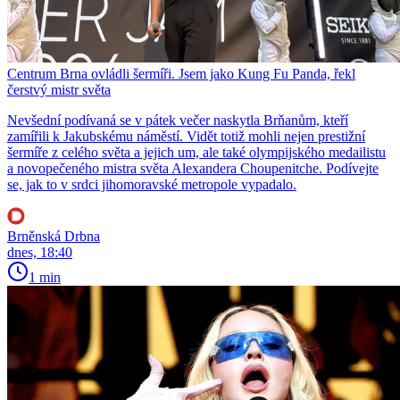
Centrum Brna ovládli šermíři. Jsem jako Kung Fu Panda, řekl
čerstvý mistr světa
Nevšední podívaná se v pátek večer naskytla Brňanům, kteří
zamířili k Jakubskému náměstí. Vidět totiž mohli nejen prestižní
šermíře z celého světa a jejich um, ale také olympijského medailistu
a novopečeného mistra světa Alexandera Choupenitche. Podívejte
se, jak to v srdci jihomoravské metropole vypadalo.
Brněnská Drbna
dnes, 18:40
1 min