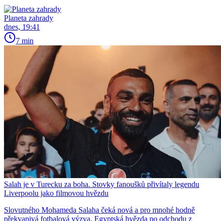
Planeta zahrady
dnes, 19:41
7 min
Salah je v Turecku za boha. Stovky fanoušků přivítaly legendu
Liverpoolu jako filmovou hvězdu
Slovutného Mohameda Salaha čeká nová a pro mnohé hodně
překvapivá fotbalová výzva. Egyptská hvězda po odchodu z