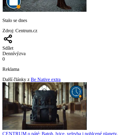
Stalo se dnes
Zdroj
:
Centrum.cz
Sdílet
Denní
výzva
0
Reklama
Další články z
Be Native extra
CENTRUM o páté: Batoh, lvice, velryba i pohlcené planety.