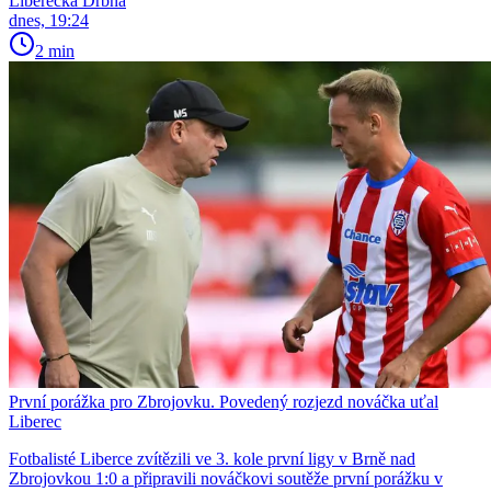
Liberecká Drbna
dnes, 19:24
2 min
První porážka pro Zbrojovku. Povedený rozjezd nováčka uťal
Liberec
Fotbalisté Liberce zvítězili ve 3. kole první ligy v Brně nad
Zbrojovkou 1:0 a připravili nováčkovi soutěže první porážku v