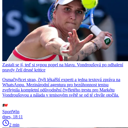
Zastali se jí, teď si sypou popel na hlavu. Vondroušová po odhalení
pravdy čelí drsné kritice
Osmačtyřicet stran, čtyři lékařští experti a jedna textová zpráva na
WhatsAppu. Mezinárodní agentura pro bezúhonnost tenisu
zveřejnila kompletní odůvodnění čtyřletého trestu pro Markétu
Vondroušovou a nálada v tenisovém světě se od té chvíle otočila.
SportWin
dnes, 18:11
2 min