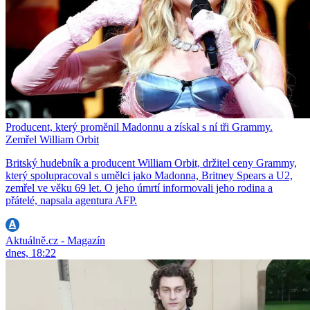
Producent, který proměnil Madonnu a získal s ní tři Grammy.
Zemřel William Orbit
Britský hudebník a producent William Orbit, držitel ceny Grammy,
který spolupracoval s umělci jako Madonna, Britney Spears a U2,
zemřel ve věku 69 let. O jeho úmrtí informovali jeho rodina a
přátelé, napsala agentura AFP.
Aktuálně.cz - Magazín
dnes, 18:22